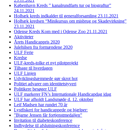
25.11.2021
København Kreds ” kanalrundfarts tur og biograftur”
24.11.2021
Holbæk kreds indkalder til generalforsamling 23.11.2021
Holbæk kredsen “Minikursus om misbrug og Skadevirkning”
23.11.2021
Odense Kreds Kom med i Odense Zoo 21.11.2021
Aktiviteter
Årets Handicappris 2020
Julehilsen fra formændene 2020
ULF Ferie
Kredse
ULF-kreds-tolke et nyt pilotprojekt
Tilbage til hverdagen
ULF Linjen
Udviklingshæmmede gør skrot hot
Politiet advarer om identitetstyveri
Politikere besøger ULF
ULF markerer FN’s Internationale Handicapdag idag
ULF har afholdt Landsmøde d. 12. oktober
Leif Madsen har rundet 70 år
Lystfiskeri for handicappede og hjælper:
”Bjarne Jensen får fortjenstmedaljen”
Invitation til diabeteskonference
Indbydelse til afslutningskonference