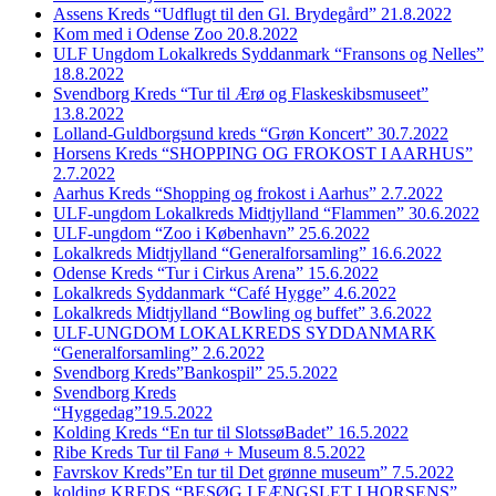
Assens Kreds “Udflugt til den Gl. Brydegård” 21.8.2022
Kom med i Odense Zoo 20.8.2022
ULF Ungdom Lokalkreds Syddanmark “Fransons og Nelles”
18.8.2022
Svendborg Kreds “Tur til Ærø og Flaskeskibsmuseet”
13.8.2022
Lolland-Guldborgsund kreds “Grøn Koncert” 30.7.2022
Horsens Kreds “SHOPPING OG FROKOST I AARHUS”
2.7.2022
Aarhus Kreds “Shopping og frokost i Aarhus” 2.7.2022
ULF-ungdom Lokalkreds Midtjylland “Flammen” 30.6.2022
ULF-ungdom “Zoo i København” 25.6.2022
Lokalkreds Midtjylland “Generalforsamling” 16.6.2022
Odense Kreds “Tur i Cirkus Arena” 15.6.2022
Lokalkreds Syddanmark “Café Hygge” 4.6.2022
Lokalkreds Midtjylland “Bowling og buffet” 3.6.2022
ULF-UNGDOM LOKALKREDS SYDDANMARK
“Generalforsamling” 2.6.2022
Svendborg Kreds”Bankospil” 25.5.2022
Svendborg Kreds
“Hyggedag”19.5.2022
Kolding Kreds “En tur til SlotssøBadet” 16.5.2022
Ribe Kreds Tur til Fanø + Museum 8.5.2022
Favrskov Kreds”En tur til Det grønne museum” 7.5.2022
kolding KREDS “BESØG I FÆNGSLET I HORSENS”