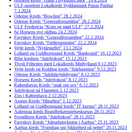
Horsens kreds “Gåtur i Bygholm park” 19.4.2024
ULF-ungdom Lokalkreds Syddanmark Papas Papbar
7.3.2024
Odense Kreds “Bowling” 28.2.2024
Odense Kreds “Generalforsamling” 28.2.2024
ULF Fredericia “Kom og mød ULF” 27.2.2024
Se Horsens nye rådhus 24.2.2024
Favrskov Kreds “Generalforsamling” 22.2.2024
Favrskov Kreds “Fællesspisning” 22.2.2024
Vejle kreds “Nytårstaffel” 13.1.2024
Lolland og Guldborgsund Kreds “Bankospil” 16.12.2023
Ribe kredsen “Julefrokost” 15.12.2023
Tivoli Friheden med Lokalkreds Midtjylland 9.12.2023
Vejle kreds og Kolding kreds “Julebagning” 9.12.2023
Odense Kreds “Juleklip/julehygge” 8.12.2023
Horsens Kreds “Julefrokost” 8.12.2023
Københavns Kreds “snak om sex” 6.12.2023
Julefrokost på Flammen 2.12.2023
Zoo i København 2.12.2023
Assens Kreds “filmaften” 1.12.2023
Lolland og Guldborgsund kreds” IT kursus” 28.11.2023
Aabenraa kreds Brandbekæmpelseskursus 28.11.2023
Svendborg Kreds “Julefrokost” 28.11.2023
Favrskov Kreds “Juleudsmykning i Aarhus” 25.11.2023
Aarhus kreds “Foredrag om Sikkerhed på nettet” 20.11.2023