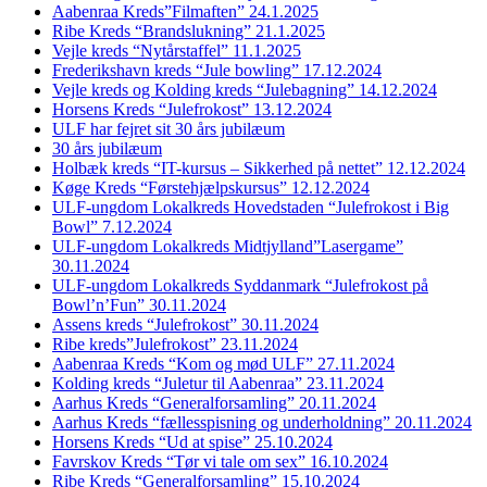
Aabenraa Kreds”Filmaften” 24.1.2025
Ribe Kreds “Brandslukning” 21.1.2025
Vejle kreds “Nytårstaffel” 11.1.2025
Frederikshavn kreds “Jule bowling” 17.12.2024
Vejle kreds og Kolding kreds “Julebagning” 14.12.2024
Horsens Kreds “Julefrokost” 13.12.2024
ULF har fejret sit 30 års jubilæum
30 års jubilæum
Holbæk kreds “IT-kursus – Sikkerhed på nettet” 12.12.2024
Køge Kreds “Førstehjælpskursus” 12.12.2024
ULF-ungdom Lokalkreds Hovedstaden “Julefrokost i Big
Bowl” 7.12.2024
ULF-ungdom Lokalkreds Midtjylland”Lasergame”
30.11.2024
ULF-ungdom Lokalkreds Syddanmark “Julefrokost på
Bowl’n’Fun” 30.11.2024
Assens kreds “Julefrokost” 30.11.2024
Ribe kreds”Julefrokost” 23.11.2024
Aabenraa Kreds “Kom og mød ULF” 27.11.2024
Kolding kreds “Juletur til Aabenraa” 23.11.2024
Aarhus Kreds “Generalforsamling” 20.11.2024
Aarhus Kreds “fællesspisning og underholdning” 20.11.2024
Horsens Kreds “Ud at spise” 25.10.2024
Favrskov Kreds “Tør vi tale om sex” 16.10.2024
Ribe Kreds “Generalforsamling” 15.10.2024