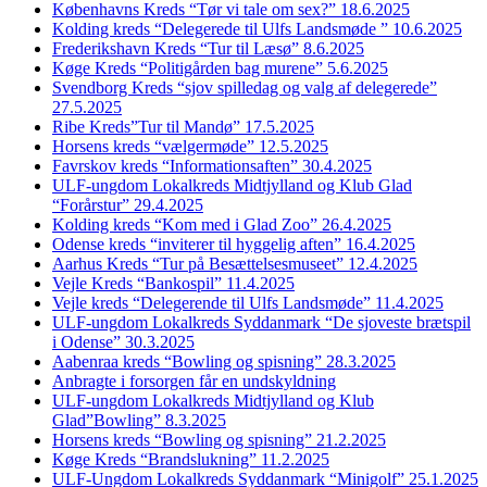
Københavns Kreds “Tør vi tale om sex?” 18.6.2025
Kolding kreds “Delegerede til Ulfs Landsmøde ” 10.6.2025
Frederikshavn Kreds “Tur til Læsø” 8.6.2025
Køge Kreds “Politigården bag murene” 5.6.2025
Svendborg Kreds “sjov spilledag og valg af delegerede”
27.5.2025
Ribe Kreds”Tur til Mandø” 17.5.2025
Horsens kreds “vælgermøde” 12.5.2025
Favrskov kreds “Informationsaften” 30.4.2025
ULF-ungdom Lokalkreds Midtjylland og Klub Glad
“Forårstur” 29.4.2025
Kolding kreds “Kom med i Glad Zoo” 26.4.2025
Odense kreds “inviterer til hyggelig aften” 16.4.2025
Aarhus Kreds “Tur på Besættelsesmuseet” 12.4.2025
Vejle Kreds “Bankospil” 11.4.2025
Vejle kreds “Delegerende til Ulfs Landsmøde” 11.4.2025
ULF-ungdom Lokalkreds Syddanmark “De sjoveste brætspil
i Odense” 30.3.2025
Aabenraa kreds “Bowling og spisning” 28.3.2025
Anbragte i forsorgen får en undskyldning
ULF-ungdom Lokalkreds Midtjylland og Klub
Glad”Bowling” 8.3.2025
Horsens kreds “Bowling og spisning” 21.2.2025
Køge Kreds “Brandslukning” 11.2.2025
ULF-Ungdom Lokalkreds Syddanmark “Minigolf” 25.1.2025