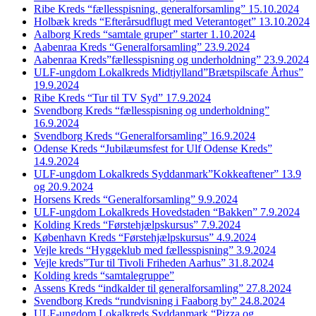
Ribe Kreds “fællesspisning, generalforsamling” 15.10.2024
Holbæk kreds “Efterårsudflugt med Veterantoget” 13.10.2024
Aalborg Kreds “samtale gruper” starter 1.10.2024
Aabenraa Kreds “Generalforsamling” 23.9.2024
Aabenraa Kreds”fællesspisning og underholdning” 23.9.2024
ULF-ungdom Lokalkreds Midtjylland”Brætspilscafe Århus”
19.9.2024
Ribe Kreds “Tur til TV Syd” 17.9.2024
Svendborg Kreds “fællesspisning og underholdning”
16.9.2024
Svendborg Kreds “Generalforsamling” 16.9.2024
Odense Kreds “Jubilæumsfest for Ulf Odense Kreds”
14.9.2024
ULF-ungdom Lokalkreds Syddanmark”Kokkeaftener” 13.9
og 20.9.2024
Horsens Kreds “Generalforsamling” 9.9.2024
ULF-ungdom Lokalkreds Hovedstaden “Bakken” 7.9.2024
Kolding Kreds “Førstehjælpskursus” 7.9.2024
København Kreds “Førstehjælpskursus” 4.9.2024
Vejle kreds “Hyggeklub med fællesspisning” 3.9.2024
Vejle kreds”Tur til Tivoli Friheden Aarhus” 31.8.2024
Kolding kreds “samtalegruppe”
Assens Kreds “indkalder til generalforsamling” 27.8.2024
Svendborg Kreds “rundvisning i Faaborg by” 24.8.2024
ULF-ungdom Lokalkreds Syddanmark “Pizza og