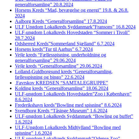
generalforsamling” 20.8.2024
Horsens Kreds “Mad, bevægelse og energi” 19.8. & 26.8.
2024
Aalborg Kreds “Generalforsamling” 17.8.2024
ULF Ungdom Lokalkreds Syddanmark”Fransons” 16.8.2024
ULF-ungdom Lokalkreds Hovedstaden “Sommer i Tivoli”
28.7.2024
Odsherred Kreds”Sommerland Sjælland” 6.7.2024
Horsens kreds”Tur til Aarhus” 6.7.2024
Vejle kreds “Fællesspisning, underholdning og
generalforsamling” 29.06.2024
Vejle kreds “Generalforsamling” 29.06.2024
Lolland-Guldborgsund kreds “Generalforsamling,
fællesspisning og bingo” 22.6.2024
Favrskov KREDSEN “SAMTALEGRUPPE”
Kolding kreds “Generalforsamling” 18.06.2024
ULF-ungdom Lokalkreds Hovedstaden”Zoo i København”
8.6.2024
Frederikshavn kreds”Bowling med spisning” 8.6.2024
Svendborg Kreds “Tåsinge Museum” 1.6.2024
ULF-ungdom Lokalkreds Syddanmark “Bowling og buffet”
1.6.2024
ULF-Ungdom Lokalkreds Midtjylland “Bowling med
spisning” 1.6.2024
ULF-ungdom Lokalkreds Syddanmark”Odense Zoo”