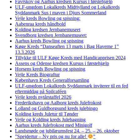
Favrskov og Aarhus kredsen Kursus i førstehjælp
ULF-ungdom Lokalkreds Midtjylland og Lokalkreds
Syddanmark Sus i maven i Djurs Sommerland
Vejle kreds Bowling og spisning:
Aabenraa kreds håndbold
Kolding kredsen Jernbanemuseet
Svendborg kredsen Jernbanemuseet:
Aarhus kreds Bowling og spisning
Køge Kreds “Danseaften 13 marts i Bag Haverne 1”
13.3.2026
Tillykke til ULF Køge Kreds med Handicapprisen 2024
Assens og Odense kredsen Kursus i førstehjælp
Horsens kreds Bowling og spisning
Vejle Kreds Biograftur
København Kreds Generalforsamling
ULF-ungdom Lokalkreds Syddanmark inviterer til en fed
eftermiddag på Spilcaféen
Vejle kreds nytårstaffel 2026
Frederikshavn og Aalborg kreds Julefrokost
Lolland og Guldborgsund kreds julebingo
Kolding kreds Juletur til Tønder
Vejle og Kolding kreds Julebagning
Aarhus kreds Julefrokost med Minigolf
Landsmøde og jubilæumsfest 24. – 25. – 26. oktober
”Spejdertur – Ny pris og nu for alle!
”