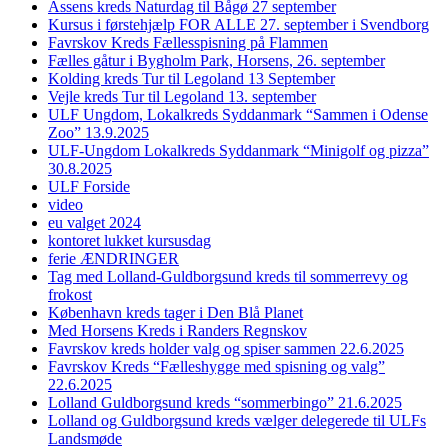
Assens kreds Naturdag til Bågø 27 september
Kursus i førstehjælp FOR ALLE 27. september i Svendborg
Favrskov Kreds Fællesspisning på Flammen
Fælles gåtur i Bygholm Park, Horsens, 26. september
Kolding kreds Tur til Legoland 13 September
Vejle kreds Tur til Legoland 13. september
ULF Ungdom, Lokalkreds Syddanmark “Sammen i Odense
Zoo” 13.9.2025
ULF-Ungdom Lokalkreds Syddanmark “Minigolf og pizza”
30.8.2025
ULF Forside
video
eu valget 2024
kontoret lukket kursusdag
ferie ÆNDRINGER
Tag med Lolland-Guldborgsund kreds til sommerrevy og
frokost
København kreds tager i Den Blå Planet
Med Horsens Kreds i Randers Regnskov
Favrskov kreds holder valg og spiser sammen 22.6.2025
Favrskov Kreds “Fælleshygge med spisning og valg”
22.6.2025
Lolland Guldborgsund kreds “sommerbingo” 21.6.2025
Lolland og Guldborgsund kreds vælger delegerede til ULFs
Landsmøde