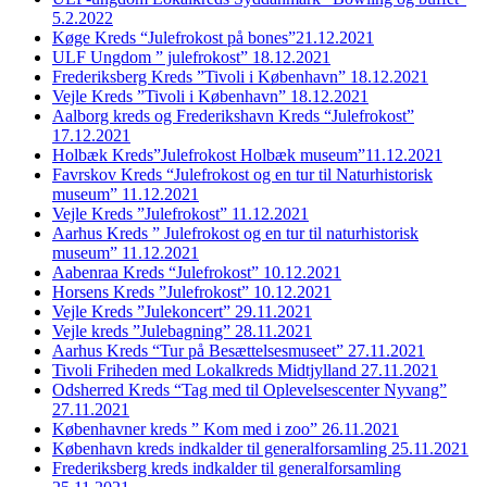
5.2.2022
Køge Kreds “Julefrokost på bones”21.12.2021
ULF Ungdom ” julefrokost” 18.12.2021
Frederiksberg Kreds ”Tivoli i København” 18.12.2021
Vejle Kreds ”Tivoli i København” 18.12.2021
Aalborg kreds og Frederikshavn Kreds “Julefrokost”
17.12.2021
Holbæk Kreds”Julefrokost Holbæk museum”11.12.2021
Favrskov Kreds “Julefrokost og en tur til Naturhistorisk
museum” 11.12.2021
Vejle Kreds ”Julefrokost” 11.12.2021
Aarhus Kreds ” Julefrokost og en tur til naturhistorisk
museum” 11.12.2021
Aabenraa Kreds “Julefrokost” 10.12.2021
Horsens Kreds ”Julefrokost” 10.12.2021
Vejle Kreds ”Julekoncert” 29.11.2021
Vejle kreds ”Julebagning” 28.11.2021
Aarhus Kreds “Tur på Besættelsesmuseet” 27.11.2021
Tivoli Friheden med Lokalkreds Midtjylland 27.11.2021
Odsherred Kreds “Tag med til Oplevelsescenter Nyvang”
27.11.2021
Københavner kreds ” Kom med i zoo” 26.11.2021
København kreds indkalder til generalforsamling 25.11.2021
Frederiksberg kreds indkalder til generalforsamling