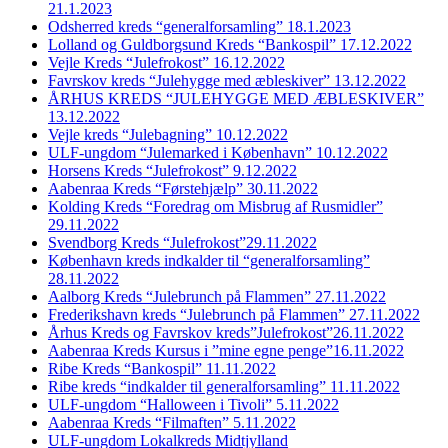
21.1.2023
Odsherred kreds “generalforsamling” 18.1.2023
Lolland og Guldborgsund Kreds “Bankospil” 17.12.2022
Vejle Kreds “Julefrokost” 16.12.2022
Favrskov kreds “Julehygge med æbleskiver” 13.12.2022
ÅRHUS KREDS “JULEHYGGE MED ÆBLESKIVER”
13.12.2022
Vejle kreds “Julebagning” 10.12.2022
ULF-ungdom “Julemarked i København” 10.12.2022
Horsens Kreds “Julefrokost” 9.12.2022
Aabenraa Kreds “Førstehjælp” 30.11.2022
Kolding Kreds “Foredrag om Misbrug af Rusmidler”
29.11.2022
Svendborg Kreds “Julefrokost”29.11.2022
København kreds indkalder til “generalforsamling”
28.11.2022
Aalborg Kreds “Julebrunch på Flammen” 27.11.2022
Frederikshavn kreds “Julebrunch på Flammen” 27.11.2022
Århus Kreds og Favrskov kreds”Julefrokost”26.11.2022
Aabenraa Kreds Kursus i ”mine egne penge”16.11.2022
Ribe Kreds “Bankospil” 11.11.2022
Ribe kreds “indkalder til generalforsamling” 11.11.2022
ULF-ungdom “Halloween i Tivoli” 5.11.2022
Aabenraa Kreds “Filmaften” 5.11.2022
ULF-ungdom Lokalkreds Midtjylland