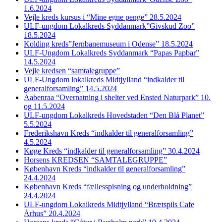
1.6.2024
Vejle kreds kursus i “Mine egne penge” 28.5.2024
ULF-ungdom Lokalkreds Syddanmark”Givskud Zoo”
18.5.2024
Kolding kreds”Jernbanemuseum i Odense” 18.5.2024
ULF-Ungdom Lokalkreds Syddanmark “Papas Papbar”
14.5.2024
Vejle kredsen “samtalegruppe”
ULF-Ungdom lokalkreds Midtjylland “indkalder til
generalforsamling” 14.5.2024
Aabenraa “Overnatning i shelter ved Ensted Naturpark” 10.
og 11.5.2024
ULF-ungdom Lokalkreds Hovedstaden “Den Blå Planet”
5.5.2024
Frederikshavn Kreds “indkalder til generalforsamling”
4.5.2024
Køge Kreds “indkalder til generalforsamling” 30.4.2024
Horsens KREDSEN “SAMTALEGRUPPE”
København Kreds “indkalder til generalforsamling”
24.4.2024
København Kreds “fællesspisning og underholdning”
24.4.2024
ULF-ungdom Lokalkreds Midtjylland “Brætspils Cafe
Århus” 20.4.2024