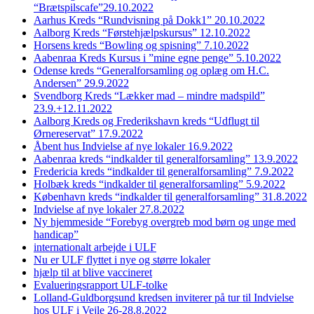
“Brætspilscafe”29.10.2022
Aarhus Kreds “Rundvisning på Dokk1” 20.10.2022
Aalborg Kreds “Førstehjælpskursus” 12.10.2022
Horsens kreds “Bowling og spisning” 7.10.2022
Aabenraa Kreds Kursus i ”mine egne penge” 5.10.2022
Odense kreds “Generalforsamling og oplæg om H.C.
Andersen” 29.9.2022
Svendborg Kreds “Lækker mad – mindre madspild”
23.9.+12.11.2022
Aalborg Kreds og Frederikshavn kreds “Udflugt til
Ørnereservat” 17.9.2022
Åbent hus Indvielse af nye lokaler 16.9.2022
Aabenraa kreds “indkalder til generalforsamling” 13.9.2022
Fredericia kreds “indkalder til generalforsamling” 7.9.2022
Holbæk kreds “indkalder til generalforsamling” 5.9.2022
København kreds “indkalder til generalforsamling” 31.8.2022
Indvielse af nye lokaler 27.8.2022
Ny hjemmeside “Forebyg overgreb mod børn og unge med
handicap”
internationalt arbejde i ULF
Nu er ULF flyttet i nye og større lokaler
hjælp til at blive vaccineret
Evalueringsrapport ULF-tolke
Lolland-Guldborgsund kredsen inviterer på tur til Indvielse
hos ULF i Vejle 26-28.8.2022