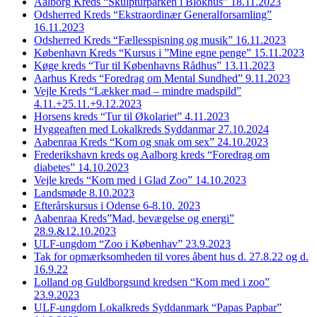
Aalborg Kreds “Skulpturparken i Blokhus” 18.11.2023
Odsherred Kreds “Ekstraordinær Generalforsamling”
16.11.2023
Odsherred Kreds “Fællesspisning og musik” 16.11.2023
København Kreds “Kursus i ”Mine egne penge” 15.11.2023
Køge kreds “Tur til Københavns Rådhus” 13.11.2023
Aarhus Kreds “Foredrag om Mental Sundhed” 9.11.2023
Vejle Kreds “Lækker mad – mindre madspild”
4.11.+25.11.+9.12.2023
Horsens kreds “Tur til Økolariet” 4.11.2023
Hyggeaften med Lokalkreds Syddanmar 27.10.2024
Aabenraa Kreds “Kom og snak om sex” 24.10.2023
Frederikshavn kreds og Aalborg kreds “Foredrag om
diabetes” 14.10.2023
Vejle kreds “Kom med i Glad Zoo” 14.10.2023
Landsmøde 8.10.2023
Efterårskursus i Odense 6-8.10. 2023
Aabenraa Kreds”Mad, bevægelse og energi”
28.9.&12.10.2023
ULF-ungdom “Zoo i Københav” 23.9.2023
Tak for opmærksomheden til vores åbent hus d. 27.8.22 og d.
16.9.22
Lolland og Guldborgsund kredsen “Kom med i zoo”
23.9.2023
ULF-ungdom Lokalkreds Syddanmark “Papas Papbar”