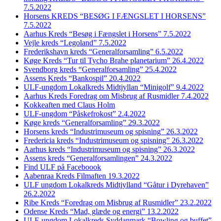
7.5.2022
Horsens KREDS “BESØG I FÆNGSLET I HORSENS”
7.5.2022
Aarhus Kreds “Besøg i Fængslet i Horsens” 7.5.2022
Vejle kreds “Legoland” 7.5.2022
Frederikshavn kreds “Generalforsamling” 6.5.2022
Køge Kreds “Tur til Tycho Brahe planetarium” 26.4.2022
Svendborg kreds “Generalforsamling” 25.4.2022
Assens Kreds “Bankospil” 20.4.2022
ULF-ungdom Lokalkreds Midtjyllan “Minigolf” 9.4.2022
Aarhus Kreds Foredrag om Misbrug af Rusmidler 7.4.2022
Kokkeaften med Claus Holm
ULF-ungdom “Påskefrokost” 2.4.2022
Køge kreds “Generalforsamling” 29.3.2022
Horsens kreds “Industrimuseum og spisning” 26.3.2022
Fredericia kreds “Industrimuseum og spisning” 26.3.2022
Aarhus kreds “Industrimuseum og spisning” 26.3.2022
Assens kreds “Generalforsamlingen” 24.3.2022
Find ULF på Faceboook
Aabenraa Kreds Filmaften 19.3.2022
ULF ungdom Lokalkreds Midtjylland “Gåtur i Dyrehaven”
26.2.2022
Ribe Kreds “Foredrag om Misbrug af Rusmidler” 23.2.2022
Odense Kreds “Mad, glæde og energi” 13.2.2022
ULF-ungdom Lokalkreds Syddanmark “Bowling og buffet”