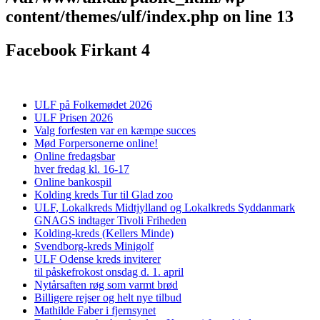
content/themes/ulf/index.php
on line
13
Facebook Firkant 4
ULF på Folkemødet 2026
ULF Prisen 2026
Valg forfesten var en kæmpe succes
Mød Forpersonerne online!
Online fredagsbar
hver fredag kl. 16-17
Online bankospil
Kolding kreds Tur til Glad zoo
ULF, Lokalkreds Midtjylland og Lokalkreds Syddanmark
GNAGS indtager Tivoli Friheden
Kolding-kreds (Kellers Minde)
Svendborg-kreds Minigolf
ULF Odense kreds inviterer
til påskefrokost onsdag d. 1. april
Nytårsaften røg som varmt brød
Billigere rejser og helt nye tilbud
Mathilde Faber i fjernsynet