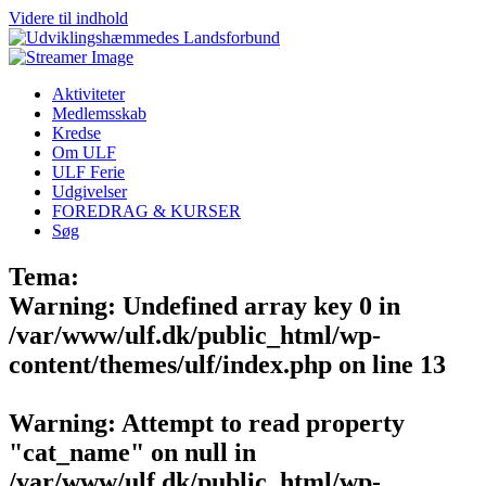
Videre til indhold
Aktiviteter
Medlemsskab
Kredse
Om ULF
ULF Ferie
Udgivelser
FOREDRAG & KURSER
Søg
Tema:
Warning
: Undefined array key 0 in
/var/www/ulf.dk/public_html/wp-
content/themes/ulf/index.php
on line
13
Warning
: Attempt to read property
"cat_name" on null in
/var/www/ulf.dk/public_html/wp-