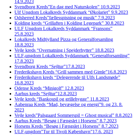
14.9.2023
Svendborg Kreds”En dag med Naturskolen” 10.9.2023
Ulf Ungdom Lokalkreds Syddanmark “Økolariet” 9.9.2023
Odsherred Kreds”fællesspisning og musik” 7.9.2023
Kolding kreds “Grillaften i Kolding Legepark” 30.8.2023
ULF Ungdom Lokalkreds Syddanmark “Fransons”
25.8.2023
Lokalkreds Midtjylland Pizza og Generalforsamling
18.8.2023
Vejle kreds “Overnatning i Spejderhytter” 18.8.2023
ULF-ungdom Lokalkreds Syddanmark “Generalforsamling”
17.8.2023
Svendborg Kreds “Sejltur”17.8.2023
Frederikshavn Kreds “Grill sammen med Gimle”16.8.2023
Frederikshavn kreds “Delegerende til Ulfs Landsmøde”
16.8.2023
Odense Kreds “Minigolf” 12.8.2023
Aarhus kreds “Sejltur”12.8.2023
Vejle kreds “Bankospil og grillehygge” 11.8.2023
Aabenraa Kreds “Mad, bevægelse og energi”9. og 23. 8.
2023
Vejle kreds”Palsgaard Sommerspil = Ghost musical” 8.8.2023
Aarhus Kreds “Besøg i Fængslet i Horsens” 8.7.2023
Horsens Kreds “Besøg i Fængslet i Horsens” 8.7.2023
ULF-ungdom”Tur til Tivoli København”17.6. 2023