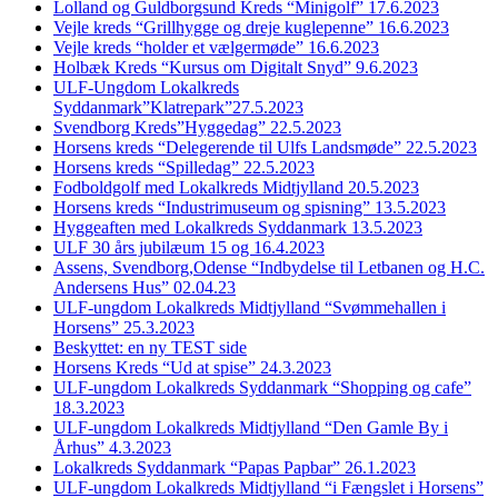
Lolland og Guldborgsund Kreds “Minigolf” 17.6.2023
Vejle kreds “Grillhygge og dreje kuglepenne” 16.6.2023
Vejle kreds “holder et vælgermøde” 16.6.2023
Holbæk Kreds “Kursus om Digitalt Snyd” 9.6.2023
ULF-Ungdom Lokalkreds
Syddanmark”Klatrepark”27.5.2023
Svendborg Kreds”Hyggedag” 22.5.2023
Horsens kreds “Delegerende til Ulfs Landsmøde” 22.5.2023
Horsens kreds “Spilledag” 22.5.2023
Fodboldgolf med Lokalkreds Midtjylland 20.5.2023
Horsens kreds “Industrimuseum og spisning” 13.5.2023
Hyggeaften med Lokalkreds Syddanmark 13.5.2023
ULF 30 års jubilæum 15 og 16.4.2023
Assens, Svendborg,Odense “Indbydelse til Letbanen og H.C.
Andersens Hus” 02.04.23
ULF-ungdom Lokalkreds Midtjylland “Svømmehallen i
Horsens” 25.3.2023
Beskyttet: en ny TEST side
Horsens Kreds “Ud at spise” 24.3.2023
ULF-ungdom Lokalkreds Syddanmark “Shopping og cafe”
18.3.2023
ULF-ungdom Lokalkreds Midtjylland “Den Gamle By i
Århus” 4.3.2023
Lokalkreds Syddanmark “Papas Papbar” 26.1.2023
ULF-ungdom Lokalkreds Midtjylland “i Fængslet i Horsens”