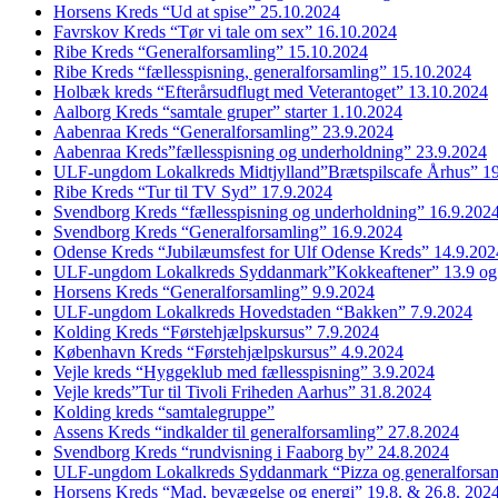
Horsens Kreds “Ud at spise” 25.10.2024
Favrskov Kreds “Tør vi tale om sex” 16.10.2024
Ribe Kreds “Generalforsamling” 15.10.2024
Ribe Kreds “fællesspisning, generalforsamling” 15.10.2024
Holbæk kreds “Efterårsudflugt med Veterantoget” 13.10.2024
Aalborg Kreds “samtale gruper” starter 1.10.2024
Aabenraa Kreds “Generalforsamling” 23.9.2024
Aabenraa Kreds”fællesspisning og underholdning” 23.9.2024
ULF-ungdom Lokalkreds Midtjylland”Brætspilscafe Århus” 1
Ribe Kreds “Tur til TV Syd” 17.9.2024
Svendborg Kreds “fællesspisning og underholdning” 16.9.202
Svendborg Kreds “Generalforsamling” 16.9.2024
Odense Kreds “Jubilæumsfest for Ulf Odense Kreds” 14.9.202
ULF-ungdom Lokalkreds Syddanmark”Kokkeaftener” 13.9 og
Horsens Kreds “Generalforsamling” 9.9.2024
ULF-ungdom Lokalkreds Hovedstaden “Bakken” 7.9.2024
Kolding Kreds “Førstehjælpskursus” 7.9.2024
København Kreds “Førstehjælpskursus” 4.9.2024
Vejle kreds “Hyggeklub med fællesspisning” 3.9.2024
Vejle kreds”Tur til Tivoli Friheden Aarhus” 31.8.2024
Kolding kreds “samtalegruppe”
Assens Kreds “indkalder til generalforsamling” 27.8.2024
Svendborg Kreds “rundvisning i Faaborg by” 24.8.2024
ULF-ungdom Lokalkreds Syddanmark “Pizza og generalforsam
Horsens Kreds “Mad, bevægelse og energi” 19.8. & 26.8. 202