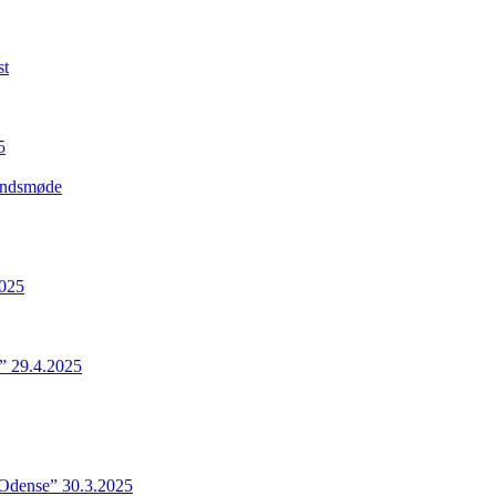
st
5
Landsmøde
2025
” 29.4.2025
 Odense” 30.3.2025