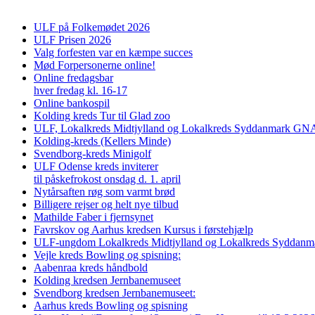
ULF på Folkemødet 2026
ULF Prisen 2026
Valg forfesten var en kæmpe succes
Mød Forpersonerne online!
Online fredagsbar
hver fredag kl. 16-17
Online bankospil
Kolding kreds Tur til Glad zoo
ULF, Lokalkreds Midtjylland og Lokalkreds Syddanmark GNAG
Kolding-kreds (Kellers Minde)
Svendborg-kreds Minigolf
ULF Odense kreds inviterer
til påskefrokost onsdag d. 1. april
Nytårsaften røg som varmt brød
Billigere rejser og helt nye tilbud
Mathilde Faber i fjernsynet
Favrskov og Aarhus kredsen Kursus i førstehjælp
ULF-ungdom Lokalkreds Midtjylland og Lokalkreds Syddanma
Vejle kreds Bowling og spisning:
Aabenraa kreds håndbold
Kolding kredsen Jernbanemuseet
Svendborg kredsen Jernbanemuseet:
Aarhus kreds Bowling og spisning