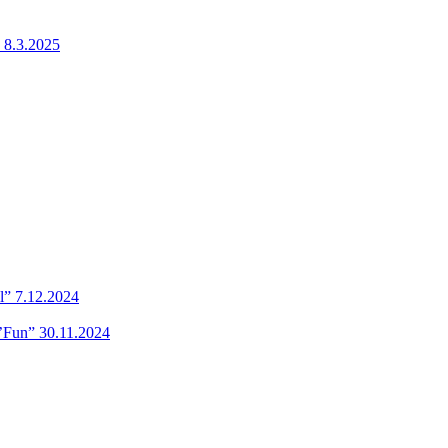
 8.3.2025
l” 7.12.2024
’Fun” 30.11.2024