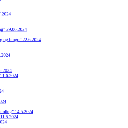
7.2024
ing” 29.06.2024
ng og bingo” 22.6.2024
.2024
6.2024
 1.6.2024
24
024
samling” 14.5.2024
 11.5.2024
2024
4