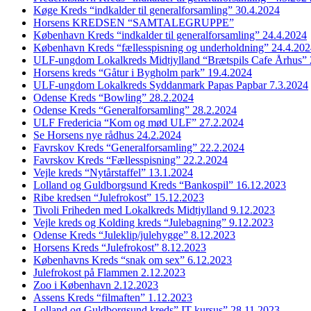
Køge Kreds “indkalder til generalforsamling” 30.4.2024
Horsens KREDSEN “SAMTALEGRUPPE”
København Kreds “indkalder til generalforsamling” 24.4.2024
København Kreds “fællesspisning og underholdning” 24.4.20
ULF-ungdom Lokalkreds Midtjylland “Brætspils Cafe Århus” 
Horsens kreds “Gåtur i Bygholm park” 19.4.2024
ULF-ungdom Lokalkreds Syddanmark Papas Papbar 7.3.2024
Odense Kreds “Bowling” 28.2.2024
Odense Kreds “Generalforsamling” 28.2.2024
ULF Fredericia “Kom og mød ULF” 27.2.2024
Se Horsens nye rådhus 24.2.2024
Favrskov Kreds “Generalforsamling” 22.2.2024
Favrskov Kreds “Fællesspisning” 22.2.2024
Vejle kreds “Nytårstaffel” 13.1.2024
Lolland og Guldborgsund Kreds “Bankospil” 16.12.2023
Ribe kredsen “Julefrokost” 15.12.2023
Tivoli Friheden med Lokalkreds Midtjylland 9.12.2023
Vejle kreds og Kolding kreds “Julebagning” 9.12.2023
Odense Kreds “Juleklip/julehygge” 8.12.2023
Horsens Kreds “Julefrokost” 8.12.2023
Københavns Kreds “snak om sex” 6.12.2023
Julefrokost på Flammen 2.12.2023
Zoo i København 2.12.2023
Assens Kreds “filmaften” 1.12.2023
Lolland og Guldborgsund kreds” IT kursus” 28.11.2023