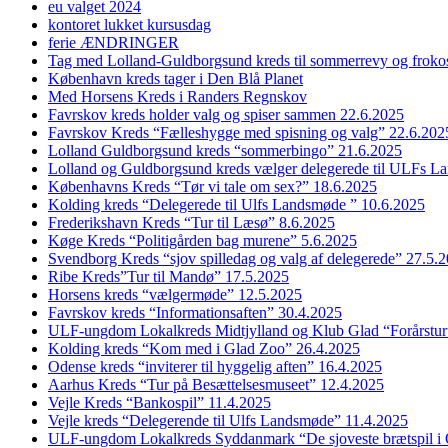
eu valget 2024
kontoret lukket kursusdag
ferie ÆNDRINGER
Tag med Lolland-Guldborgsund kreds til sommerrevy og froko
København kreds tager i Den Blå Planet
Med Horsens Kreds i Randers Regnskov
Favrskov kreds holder valg og spiser sammen 22.6.2025
Favrskov Kreds “Fælleshygge med spisning og valg” 22.6.202
Lolland Guldborgsund kreds “sommerbingo” 21.6.2025
Lolland og Guldborgsund kreds vælger delegerede til ULFs 
Københavns Kreds “Tør vi tale om sex?” 18.6.2025
Kolding kreds “Delegerede til Ulfs Landsmøde ” 10.6.2025
Frederikshavn Kreds “Tur til Læsø” 8.6.2025
Køge Kreds “Politigården bag murene” 5.6.2025
Svendborg Kreds “sjov spilledag og valg af delegerede” 27.5.
Ribe Kreds”Tur til Mandø” 17.5.2025
Horsens kreds “vælgermøde” 12.5.2025
Favrskov kreds “Informationsaften” 30.4.2025
ULF-ungdom Lokalkreds Midtjylland og Klub Glad “Forårstur
Kolding kreds “Kom med i Glad Zoo” 26.4.2025
Odense kreds “inviterer til hyggelig aften” 16.4.2025
Aarhus Kreds “Tur på Besættelsesmuseet” 12.4.2025
Vejle Kreds “Bankospil” 11.4.2025
Vejle kreds “Delegerende til Ulfs Landsmøde” 11.4.2025
ULF-ungdom Lokalkreds Syddanmark “De sjoveste brætspil i