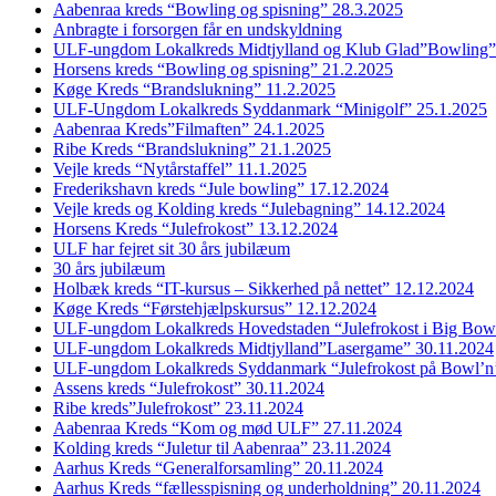
Aabenraa kreds “Bowling og spisning” 28.3.2025
Anbragte i forsorgen får en undskyldning
ULF-ungdom Lokalkreds Midtjylland og Klub Glad”Bowling”
Horsens kreds “Bowling og spisning” 21.2.2025
Køge Kreds “Brandslukning” 11.2.2025
ULF-Ungdom Lokalkreds Syddanmark “Minigolf” 25.1.2025
Aabenraa Kreds”Filmaften” 24.1.2025
Ribe Kreds “Brandslukning” 21.1.2025
Vejle kreds “Nytårstaffel” 11.1.2025
Frederikshavn kreds “Jule bowling” 17.12.2024
Vejle kreds og Kolding kreds “Julebagning” 14.12.2024
Horsens Kreds “Julefrokost” 13.12.2024
ULF har fejret sit 30 års jubilæum
30 års jubilæum
Holbæk kreds “IT-kursus – Sikkerhed på nettet” 12.12.2024
Køge Kreds “Førstehjælpskursus” 12.12.2024
ULF-ungdom Lokalkreds Hovedstaden “Julefrokost i Big Bow
ULF-ungdom Lokalkreds Midtjylland”Lasergame” 30.11.2024
ULF-ungdom Lokalkreds Syddanmark “Julefrokost på Bowl’n
Assens kreds “Julefrokost” 30.11.2024
Ribe kreds”Julefrokost” 23.11.2024
Aabenraa Kreds “Kom og mød ULF” 27.11.2024
Kolding kreds “Juletur til Aabenraa” 23.11.2024
Aarhus Kreds “Generalforsamling” 20.11.2024
Aarhus Kreds “fællesspisning og underholdning” 20.11.2024