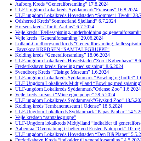
Aalborg Kreds “Generalforsamling” 17.8.2024
ULF Ungdom Lokalkreds Syddanmark”Fransons” 16.8.2024
ULF-ungdom Lokalkreds Hovedstaden “Sommer i Tivoli” 28.
Odsherred Kreds”Sommerland Sjælland” 6.7.2024
Horsens kreds”Tur til Aarhus” 6.7.2024
Vejle kreds “Fællesspisning, underholdning og generalforsaml
Vejle kreds “Generalforsamling” 29.06.2024
Lolland-Guldborgsund kreds “Generalforsamling, fællesspisni
Favrskov KREDSEN “SAMTALEGRUPPE”
Kolding kreds “Generalforsamling” 18.06.2024
ULF-ungdom Lokalkreds Hovedstaden”Zoo i København” 8.6
Frederikshavn kreds”Bowling med spisning” 8.6.2024
Svendborg Kreds “Tåsinge Museum” 1.6.2024
ULF-ungdom Lokalkreds Syddanmark “Bowling og buffet” 1.
ULF-Ungdom Lokalkreds Midtjylland “Bowling med spisning”
ULF-ungdom Lokalkreds Syddanmark”Odense Zoo” 1.6.2024
Vejle kreds kursus i “Mine egne penge” 28.5.2024
ULF-ungdom Lokalkreds Syddanmark”Givskud Zoo” 18.5.20
Kolding kreds”Jernbanemuseum i Odense” 18.5.2024
ULF-Ungdom Lokalkreds Syddanmark “Papas Papbar” 14.5.2
Vejle kredsen “samtalegruppe”
ULF-Ungdom lokalkreds Midtjylland “indkalder til generalfor
Aabenraa “Overnatning i shelter ved Ensted Naturpark” 10. og
ULF-ungdom Lokalkreds Hovedstaden “Den Blå Planet” 5.5.
Frederikshavn Kreds “indkalder til generalforsamling” 4.5.202