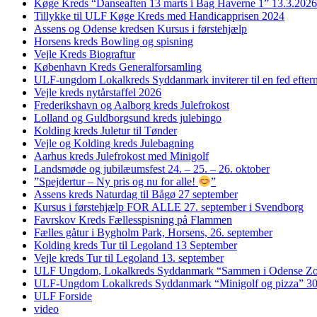
Køge Kreds “Danseaften 13 marts i Bag Haverne 1” 13.3.2026
Tillykke til ULF Køge Kreds med Handicapprisen 2024
Assens og Odense kredsen Kursus i førstehjælp
Horsens kreds Bowling og spisning
Vejle Kreds Biograftur
København Kreds Generalforsamling
ULF-ungdom Lokalkreds Syddanmark inviterer til en fed efter
Vejle kreds nytårstaffel 2026
Frederikshavn og Aalborg kreds Julefrokost
Lolland og Guldborgsund kreds julebingo
Kolding kreds Juletur til Tønder
Vejle og Kolding kreds Julebagning
Aarhus kreds Julefrokost med Minigolf
Landsmøde og jubilæumsfest 24. – 25. – 26. oktober
”Spejdertur – Ny pris og nu for alle!
”
Assens kreds Naturdag til Bågø 27 september
Kursus i førstehjælp FOR ALLE 27. september i Svendborg
Favrskov Kreds Fællesspisning på Flammen
Fælles gåtur i Bygholm Park, Horsens, 26. september
Kolding kreds Tur til Legoland 13 September
Vejle kreds Tur til Legoland 13. september
ULF Ungdom, Lokalkreds Syddanmark “Sammen i Odense Zo
ULF-Ungdom Lokalkreds Syddanmark “Minigolf og pizza” 30
ULF Forside
video