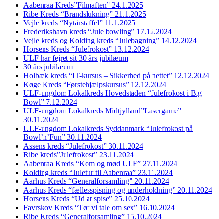
Aabenraa Kreds”Filmaften” 24.1.2025
Ribe Kreds “Brandslukning” 21.1.2025
Vejle kreds “Nytårstaffel” 11.1.2025
Frederikshavn kreds “Jule bowling” 17.12.2024
Vejle kreds og Kolding kreds “Julebagning” 14.12.2024
Horsens Kreds “Julefrokost” 13.12.2024
ULF har fejret sit 30 års jubilæum
30 års jubilæum
Holbæk kreds “IT-kursus – Sikkerhed på nettet” 12.12.2024
Køge Kreds “Førstehjælpskursus” 12.12.2024
ULF-ungdom Lokalkreds Hovedstaden “Julefrokost i Big
Bowl” 7.12.2024
ULF-ungdom Lokalkreds Midtjylland”Lasergame”
30.11.2024
ULF-ungdom Lokalkreds Syddanmark “Julefrokost på
Bowl’n’Fun” 30.11.2024
Assens kreds “Julefrokost” 30.11.2024
Ribe kreds”Julefrokost” 23.11.2024
Aabenraa Kreds “Kom og mød ULF” 27.11.2024
Kolding kreds “Juletur til Aabenraa” 23.11.2024
Aarhus Kreds “Generalforsamling” 20.11.2024
Aarhus Kreds “fællesspisning og underholdning” 20.11.2024
Horsens Kreds “Ud at spise” 25.10.2024
Favrskov Kreds “Tør vi tale om sex” 16.10.2024
Ribe Kreds “Generalforsamling” 15.10.2024