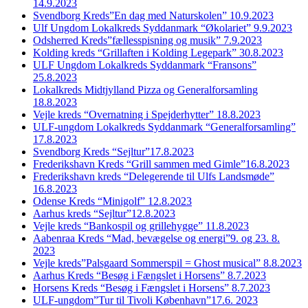
14.9.2023
Svendborg Kreds”En dag med Naturskolen” 10.9.2023
Ulf Ungdom Lokalkreds Syddanmark “Økolariet” 9.9.2023
Odsherred Kreds”fællesspisning og musik” 7.9.2023
Kolding kreds “Grillaften i Kolding Legepark” 30.8.2023
ULF Ungdom Lokalkreds Syddanmark “Fransons”
25.8.2023
Lokalkreds Midtjylland Pizza og Generalforsamling
18.8.2023
Vejle kreds “Overnatning i Spejderhytter” 18.8.2023
ULF-ungdom Lokalkreds Syddanmark “Generalforsamling”
17.8.2023
Svendborg Kreds “Sejltur”17.8.2023
Frederikshavn Kreds “Grill sammen med Gimle”16.8.2023
Frederikshavn kreds “Delegerende til Ulfs Landsmøde”
16.8.2023
Odense Kreds “Minigolf” 12.8.2023
Aarhus kreds “Sejltur”12.8.2023
Vejle kreds “Bankospil og grillehygge” 11.8.2023
Aabenraa Kreds “Mad, bevægelse og energi”9. og 23. 8.
2023
Vejle kreds”Palsgaard Sommerspil = Ghost musical” 8.8.2023
Aarhus Kreds “Besøg i Fængslet i Horsens” 8.7.2023
Horsens Kreds “Besøg i Fængslet i Horsens” 8.7.2023
ULF-ungdom”Tur til Tivoli København”17.6. 2023