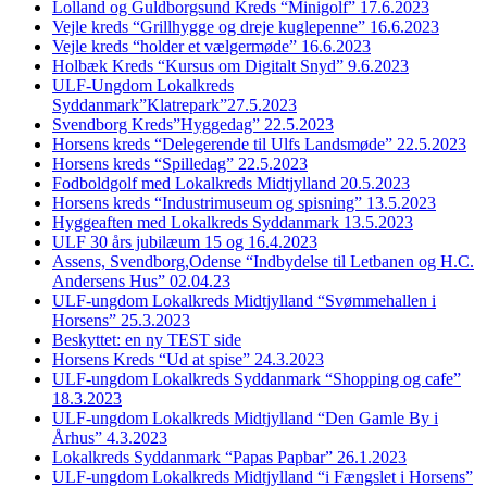
Lolland og Guldborgsund Kreds “Minigolf” 17.6.2023
Vejle kreds “Grillhygge og dreje kuglepenne” 16.6.2023
Vejle kreds “holder et vælgermøde” 16.6.2023
Holbæk Kreds “Kursus om Digitalt Snyd” 9.6.2023
ULF-Ungdom Lokalkreds
Syddanmark”Klatrepark”27.5.2023
Svendborg Kreds”Hyggedag” 22.5.2023
Horsens kreds “Delegerende til Ulfs Landsmøde” 22.5.2023
Horsens kreds “Spilledag” 22.5.2023
Fodboldgolf med Lokalkreds Midtjylland 20.5.2023
Horsens kreds “Industrimuseum og spisning” 13.5.2023
Hyggeaften med Lokalkreds Syddanmark 13.5.2023
ULF 30 års jubilæum 15 og 16.4.2023
Assens, Svendborg,Odense “Indbydelse til Letbanen og H.C.
Andersens Hus” 02.04.23
ULF-ungdom Lokalkreds Midtjylland “Svømmehallen i
Horsens” 25.3.2023
Beskyttet: en ny TEST side
Horsens Kreds “Ud at spise” 24.3.2023
ULF-ungdom Lokalkreds Syddanmark “Shopping og cafe”
18.3.2023
ULF-ungdom Lokalkreds Midtjylland “Den Gamle By i
Århus” 4.3.2023
Lokalkreds Syddanmark “Papas Papbar” 26.1.2023
ULF-ungdom Lokalkreds Midtjylland “i Fængslet i Horsens”