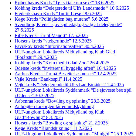
Københavns Kreds “Tør vi tale om sex?” 18.6.2025
Kolding kreds “Delegerede til Ulfs Landsmøde ” 10.6.2025
Frederikshavn Kreds “Tur til Læsø” 8.6.2025
Køge Kreds “Politigården bag murene” 5.6.2025
Svendborg Kreds “sjov spilledag og valg af delegerede”
27.5.2025
Ribe Kreds”Tur til Mandø” 17.5.2025
Horsens kreds “vælgermøde” 12.5.2025
Favrskov kreds “Informationsaften” 30.4.2025
ULF-ungdom Lokalkreds Midtjylland og Klub Glad
“Forårstur” 29.4.2025
Kolding kreds “Kom med i Glad Zoo” 26.4.2025
Odense kreds “inviterer til hyggelig aften” 16.4.2025
Aarhus Kreds “Tur på Besættelsesmuseet” 12.4.2025
Vejle Kreds “Bankospil” 11.4.2025
Vejle kreds “Delegerende til Ulfs Landsmøde” 11.4.2025
ULF-ungdom Lokalkreds Syddanmark “De sjoveste brætspil
i Odense” 30.3.2025
Aabenraa kreds “Bowling og spisning” 28.3.2025
Anbragte i forsorgen får en undskyldning
ULF-ungdom Lokalkreds Midtjylland og Klub
Glad”Bowling” 8.3.2025
Horsens kreds “Bowling og spisning” 21.2.2025
Køge Kreds “Brandslukning” 11.2.2025
ULF-Ungdom Lokalkreds Syddanmark “Minigolf” 25.1.2025