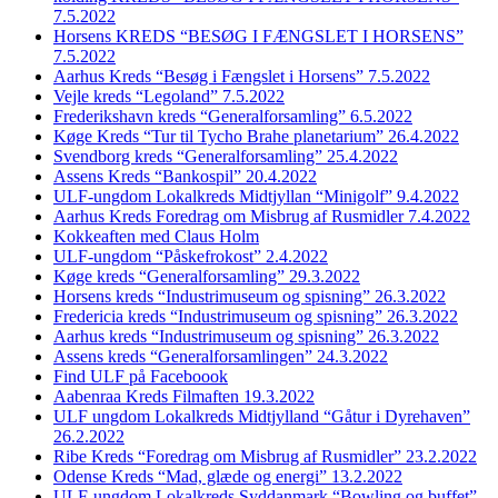
7.5.2022
Horsens KREDS “BESØG I FÆNGSLET I HORSENS”
7.5.2022
Aarhus Kreds “Besøg i Fængslet i Horsens” 7.5.2022
Vejle kreds “Legoland” 7.5.2022
Frederikshavn kreds “Generalforsamling” 6.5.2022
Køge Kreds “Tur til Tycho Brahe planetarium” 26.4.2022
Svendborg kreds “Generalforsamling” 25.4.2022
Assens Kreds “Bankospil” 20.4.2022
ULF-ungdom Lokalkreds Midtjyllan “Minigolf” 9.4.2022
Aarhus Kreds Foredrag om Misbrug af Rusmidler 7.4.2022
Kokkeaften med Claus Holm
ULF-ungdom “Påskefrokost” 2.4.2022
Køge kreds “Generalforsamling” 29.3.2022
Horsens kreds “Industrimuseum og spisning” 26.3.2022
Fredericia kreds “Industrimuseum og spisning” 26.3.2022
Aarhus kreds “Industrimuseum og spisning” 26.3.2022
Assens kreds “Generalforsamlingen” 24.3.2022
Find ULF på Faceboook
Aabenraa Kreds Filmaften 19.3.2022
ULF ungdom Lokalkreds Midtjylland “Gåtur i Dyrehaven”
26.2.2022
Ribe Kreds “Foredrag om Misbrug af Rusmidler” 23.2.2022
Odense Kreds “Mad, glæde og energi” 13.2.2022
ULF-ungdom Lokalkreds Syddanmark “Bowling og buffet”