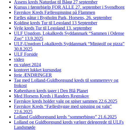
Assens kreds Naturdag til Bågø 27 september
Kursus i førstehjælp FOR ALLE 27. september i Svendborg
Favrskov Kreds Fællesspisning på Flammen
Fælles gåtur i Bygholm Park, Horsens, 26. september
Kolding kreds Tur til Legoland 13 September
Vejle kreds Tur til Legoland 13. september
ULF Ungdom, Lokalkreds Syddanmark “Sammen i Odense
Zoo” 13.9.2025
ULF-Ungdom Lokalkreds Syddanmark “Minigolf og pizza”
30.8.2025
ULF Forside
video
eu valget 2024
kontoret lukket kursusdag
ferie ÆNDRINGER
Tag med Lolland-Guldborgsund kreds til sommerrevy og
frokost
København kreds tager i Den Blå Planet
Med Horsens Kreds i Randers Regnskov
Favrskov kreds holder valg og spiser sammen 22.6.2025
Favrskov Kreds “Fælleshygge med spisning og valg”
22.6.2025
Lolland Guldborgsund kreds “sommerbingo” 21.6.2025
Lolland og Guldborgsund kreds vælger delegerede til ULFs
Landsmøde