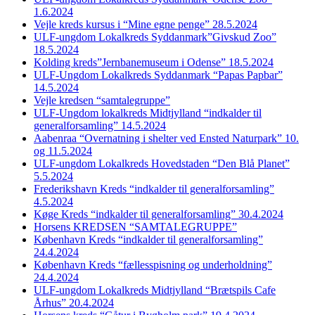
1.6.2024
Vejle kreds kursus i “Mine egne penge” 28.5.2024
ULF-ungdom Lokalkreds Syddanmark”Givskud Zoo”
18.5.2024
Kolding kreds”Jernbanemuseum i Odense” 18.5.2024
ULF-Ungdom Lokalkreds Syddanmark “Papas Papbar”
14.5.2024
Vejle kredsen “samtalegruppe”
ULF-Ungdom lokalkreds Midtjylland “indkalder til
generalforsamling” 14.5.2024
Aabenraa “Overnatning i shelter ved Ensted Naturpark” 10.
og 11.5.2024
ULF-ungdom Lokalkreds Hovedstaden “Den Blå Planet”
5.5.2024
Frederikshavn Kreds “indkalder til generalforsamling”
4.5.2024
Køge Kreds “indkalder til generalforsamling” 30.4.2024
Horsens KREDSEN “SAMTALEGRUPPE”
København Kreds “indkalder til generalforsamling”
24.4.2024
København Kreds “fællesspisning og underholdning”
24.4.2024
ULF-ungdom Lokalkreds Midtjylland “Brætspils Cafe
Århus” 20.4.2024