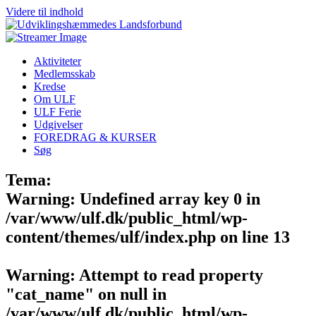
Videre til indhold
Aktiviteter
Medlemsskab
Kredse
Om ULF
ULF Ferie
Udgivelser
FOREDRAG & KURSER
Søg
Tema:
Warning
: Undefined array key 0 in
/var/www/ulf.dk/public_html/wp-
content/themes/ulf/index.php
on line
13
Warning
: Attempt to read property
"cat_name" on null in
/var/www/ulf.dk/public_html/wp-