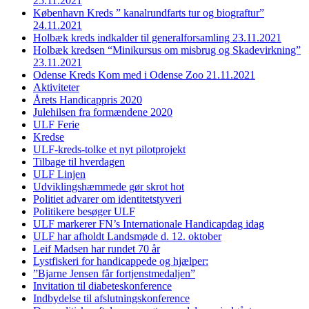
25.11.2021
København Kreds ” kanalrundfarts tur og biograftur”
24.11.2021
Holbæk kreds indkalder til generalforsamling 23.11.2021
Holbæk kredsen “Minikursus om misbrug og Skadevirkning”
23.11.2021
Odense Kreds Kom med i Odense Zoo 21.11.2021
Aktiviteter
Årets Handicappris 2020
Julehilsen fra formændene 2020
ULF Ferie
Kredse
ULF-kreds-tolke et nyt pilotprojekt
Tilbage til hverdagen
ULF Linjen
Udviklingshæmmede gør skrot hot
Politiet advarer om identitetstyveri
Politikere besøger ULF
ULF markerer FN’s Internationale Handicapdag idag
ULF har afholdt Landsmøde d. 12. oktober
Leif Madsen har rundet 70 år
Lystfiskeri for handicappede og hjælper:
”Bjarne Jensen får fortjenstmedaljen”
Invitation til diabeteskonference
Indbydelse til afslutningskonference