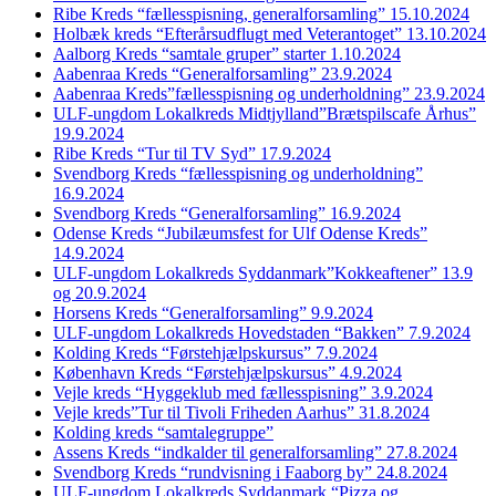
Ribe Kreds “fællesspisning, generalforsamling” 15.10.2024
Holbæk kreds “Efterårsudflugt med Veterantoget” 13.10.2024
Aalborg Kreds “samtale gruper” starter 1.10.2024
Aabenraa Kreds “Generalforsamling” 23.9.2024
Aabenraa Kreds”fællesspisning og underholdning” 23.9.2024
ULF-ungdom Lokalkreds Midtjylland”Brætspilscafe Århus”
19.9.2024
Ribe Kreds “Tur til TV Syd” 17.9.2024
Svendborg Kreds “fællesspisning og underholdning”
16.9.2024
Svendborg Kreds “Generalforsamling” 16.9.2024
Odense Kreds “Jubilæumsfest for Ulf Odense Kreds”
14.9.2024
ULF-ungdom Lokalkreds Syddanmark”Kokkeaftener” 13.9
og 20.9.2024
Horsens Kreds “Generalforsamling” 9.9.2024
ULF-ungdom Lokalkreds Hovedstaden “Bakken” 7.9.2024
Kolding Kreds “Førstehjælpskursus” 7.9.2024
København Kreds “Førstehjælpskursus” 4.9.2024
Vejle kreds “Hyggeklub med fællesspisning” 3.9.2024
Vejle kreds”Tur til Tivoli Friheden Aarhus” 31.8.2024
Kolding kreds “samtalegruppe”
Assens Kreds “indkalder til generalforsamling” 27.8.2024
Svendborg Kreds “rundvisning i Faaborg by” 24.8.2024
ULF-ungdom Lokalkreds Syddanmark “Pizza og