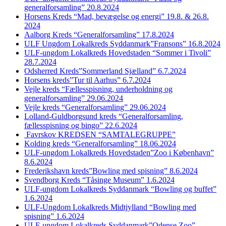
generalforsamling” 20.8.2024
Horsens Kreds “Mad, bevægelse og energi” 19.8. & 26.8.
2024
Aalborg Kreds “Generalforsamling” 17.8.2024
ULF Ungdom Lokalkreds Syddanmark”Fransons” 16.8.2024
ULF-ungdom Lokalkreds Hovedstaden “Sommer i Tivoli”
28.7.2024
Odsherred Kreds”Sommerland Sjælland” 6.7.2024
Horsens kreds”Tur til Aarhus” 6.7.2024
Vejle kreds “Fællesspisning, underholdning og
generalforsamling” 29.06.2024
Vejle kreds “Generalforsamling” 29.06.2024
Lolland-Guldborgsund kreds “Generalforsamling,
fællesspisning og bingo” 22.6.2024
Favrskov KREDSEN “SAMTALEGRUPPE”
Kolding kreds “Generalforsamling” 18.06.2024
ULF-ungdom Lokalkreds Hovedstaden”Zoo i København”
8.6.2024
Frederikshavn kreds”Bowling med spisning” 8.6.2024
Svendborg Kreds “Tåsinge Museum” 1.6.2024
ULF-ungdom Lokalkreds Syddanmark “Bowling og buffet”
1.6.2024
ULF-Ungdom Lokalkreds Midtjylland “Bowling med
spisning” 1.6.2024
ULF-ungdom Lokalkreds Syddanmark”Odense Zoo”