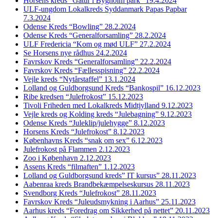
Horsens kreds “Gåtur i Bygholm park” 19.4.2024
ULF-ungdom Lokalkreds Syddanmark Papas Papbar
7.3.2024
Odense Kreds “Bowling” 28.2.2024
Odense Kreds “Generalforsamling” 28.2.2024
ULF Fredericia “Kom og mød ULF” 27.2.2024
Se Horsens nye rådhus 24.2.2024
Favrskov Kreds “Generalforsamling” 22.2.2024
Favrskov Kreds “Fællesspisning” 22.2.2024
Vejle kreds “Nytårstaffel” 13.1.2024
Lolland og Guldborgsund Kreds “Bankospil” 16.12.2023
Ribe kredsen “Julefrokost” 15.12.2023
Tivoli Friheden med Lokalkreds Midtjylland 9.12.2023
Vejle kreds og Kolding kreds “Julebagning” 9.12.2023
Odense Kreds “Juleklip/julehygge” 8.12.2023
Horsens Kreds “Julefrokost” 8.12.2023
Københavns Kreds “snak om sex” 6.12.2023
Julefrokost på Flammen 2.12.2023
Zoo i København 2.12.2023
Assens Kreds “filmaften” 1.12.2023
Lolland og Guldborgsund kreds” IT kursus” 28.11.2023
Aabenraa kreds Brandbekæmpelseskursus 28.11.2023
Svendborg Kreds “Julefrokost” 28.11.2023
Favrskov Kreds “Juleudsmykning i Aarhus” 25.11.2023
Aarhus kreds “Foredrag om Sikkerhed på nettet” 20.11.2023