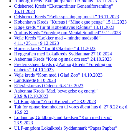
Aalborg Kreds “Skulpturparken i Blokhus” 18.11.2023
Odsherred Kreds “Ekstraordinær Generalforsamling”
16.11.2023
Odsherred Kreds “Fællesspisning og musik” 16.11.2023
København Kreds “Kursus i ”Mine egne penge” 15.11.2023
Køge kreds “Tur til Københavns Rådhus” 13.11.2023
Aarhus Kreds “Foredrag om Mental Sundhed” 9.11.2023
Vejle Kreds “Lækker mad – mindre madspild”
4.11.+25.11.+9.12.2023
Horsens kreds “Tur til Økolariet” 4.11.2023
Hyggeaften med Lokalkreds Syddanmar 27.10.2024
Aabenraa Kreds “Kom og snak om sex” 24.10.2023
Frederikshavn kreds og Aalborg kreds “Foredrag om
diabetes” 14.10.2023
Vejle kreds “Kom med i Glad Zoo” 14.10.2023
Landsmøde 8.10.2023
Efterårskursus i Odense 6-8.10. 2023
Aabenraa Kreds”Mad, bevægelse og energi”
28.9.&12.10.2023
ULF-ungdom “Zoo i Københav” 23.9.2023
Tak for opmærksomheden til vores åbent hus d. 27.8.22 og d.
16.9.22
Lolland og Guldborgsund kredsen “Kom med i zoo”
23.9.2023
ULF-ungdom Lokalkreds Syddanmark “Papas Papbar”