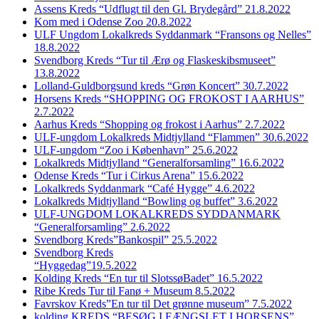
Assens Kreds “Udflugt til den Gl. Brydegård” 21.8.2022
Kom med i Odense Zoo 20.8.2022
ULF Ungdom Lokalkreds Syddanmark “Fransons og Nelles”
18.8.2022
Svendborg Kreds “Tur til Ærø og Flaskeskibsmuseet”
13.8.2022
Lolland-Guldborgsund kreds “Grøn Koncert” 30.7.2022
Horsens Kreds “SHOPPING OG FROKOST I AARHUS”
2.7.2022
Aarhus Kreds “Shopping og frokost i Aarhus” 2.7.2022
ULF-ungdom Lokalkreds Midtjylland “Flammen” 30.6.2022
ULF-ungdom “Zoo i København” 25.6.2022
Lokalkreds Midtjylland “Generalforsamling” 16.6.2022
Odense Kreds “Tur i Cirkus Arena” 15.6.2022
Lokalkreds Syddanmark “Café Hygge” 4.6.2022
Lokalkreds Midtjylland “Bowling og buffet” 3.6.2022
ULF-UNGDOM LOKALKREDS SYDDANMARK
“Generalforsamling” 2.6.2022
Svendborg Kreds”Bankospil” 25.5.2022
Svendborg Kreds
“Hyggedag”19.5.2022
Kolding Kreds “En tur til SlotssøBadet” 16.5.2022
Ribe Kreds Tur til Fanø + Museum 8.5.2022
Favrskov Kreds”En tur til Det grønne museum” 7.5.2022
kolding KREDS “BESØG I FÆNGSLET I HORSENS”