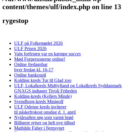
content/themes/ulf/index.php
on line
13
rygestop
ULF på Folkemødet 2026
ULF Prisen 2026
Valg forfesten var en kæmpe succes
Mød Forpersonerne online!
Online fredagsbar
hver fredag kl. 16-17
Online bankospil
Kolding kreds Tur til Glad zoo
ULF, Lokalkreds Midtjylland og Lokalkreds Syddanmark
GNAGS indtager Tivoli Friheden
Kolding-kreds (Kellers Minde)
Svendborg-kreds Minigolf
ULF Odense kreds inviterer
til påskefrokost onsdag d. 1. april
Nytårsaften røg som varmt brød
Billigere rejser og helt nye tilbud
Mathilde Faber i fjernsynet