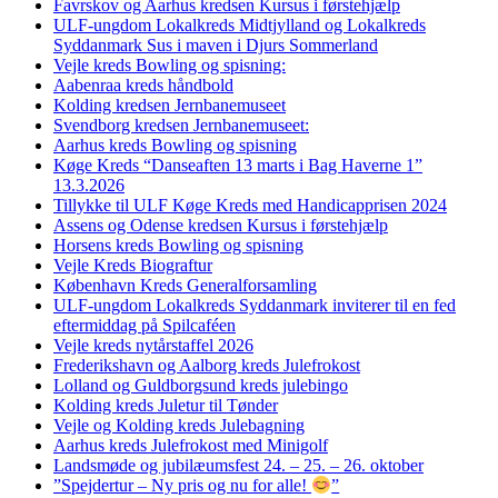
Favrskov og Aarhus kredsen Kursus i førstehjælp
ULF-ungdom Lokalkreds Midtjylland og Lokalkreds
Syddanmark Sus i maven i Djurs Sommerland
Vejle kreds Bowling og spisning:
Aabenraa kreds håndbold
Kolding kredsen Jernbanemuseet
Svendborg kredsen Jernbanemuseet:
Aarhus kreds Bowling og spisning
Køge Kreds “Danseaften 13 marts i Bag Haverne 1”
13.3.2026
Tillykke til ULF Køge Kreds med Handicapprisen 2024
Assens og Odense kredsen Kursus i førstehjælp
Horsens kreds Bowling og spisning
Vejle Kreds Biograftur
København Kreds Generalforsamling
ULF-ungdom Lokalkreds Syddanmark inviterer til en fed
eftermiddag på Spilcaféen
Vejle kreds nytårstaffel 2026
Frederikshavn og Aalborg kreds Julefrokost
Lolland og Guldborgsund kreds julebingo
Kolding kreds Juletur til Tønder
Vejle og Kolding kreds Julebagning
Aarhus kreds Julefrokost med Minigolf
Landsmøde og jubilæumsfest 24. – 25. – 26. oktober
”Spejdertur – Ny pris og nu for alle!
”