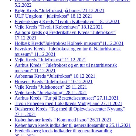
5.2.2022
Køge Kreds “Julefrokost på bones”21.12.2021
ULF Ungdom ” julefrokost” 18.12.2021
Frederiksberg Kreds ”Tivoli i København” 18.12.2021
Vejle Kreds ”Tivoli i København” 18.12.2021
Aalborg kreds og Frederikshavn Kreds “Julefrokost”
17.12.2021
Holbæk Kreds”Julefrokost Holbæk museum”11.12.2021
Favrskov Kreds “Julefrokost og en tur til Naturhistorisk
museum” 11.12.2021
Vejle Kreds ”Julefrokost” 11.12.2021
Aarhus Kreds ” Julefrokost og en tur til naturhistorisk
museum” 11.12.2021
Aabenraa Kreds “Julefrokost” 10.12.2021
Horsens Kreds ”Julefrokost” 10.12.2021
Vejle Kreds ”Julekoncert” 29.11.2021
Vejle kreds ”Julebagning” 28.11.2021
Aarhus Kreds “Tur på Besættelsesmuseet” 27.11.2021
Tivoli Friheden med Lokalkreds Midtjylland 27.11.2021
Odsherred Kreds “Tag med til Oplevelsescenter Nyvang”
27.11.2021
Københavner kreds ” Kom med i zoo” 26.11.2021
København kreds indkalder til generalforsamling 25.11.2021
Frederiksberg kreds indkalder til generalforsamling