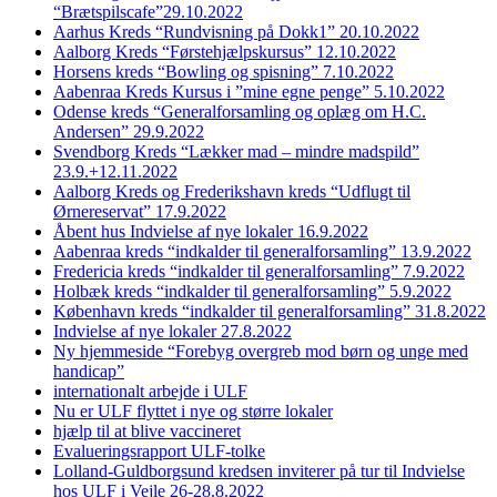
“Brætspilscafe”29.10.2022
Aarhus Kreds “Rundvisning på Dokk1” 20.10.2022
Aalborg Kreds “Førstehjælpskursus” 12.10.2022
Horsens kreds “Bowling og spisning” 7.10.2022
Aabenraa Kreds Kursus i ”mine egne penge” 5.10.2022
Odense kreds “Generalforsamling og oplæg om H.C.
Andersen” 29.9.2022
Svendborg Kreds “Lækker mad – mindre madspild”
23.9.+12.11.2022
Aalborg Kreds og Frederikshavn kreds “Udflugt til
Ørnereservat” 17.9.2022
Åbent hus Indvielse af nye lokaler 16.9.2022
Aabenraa kreds “indkalder til generalforsamling” 13.9.2022
Fredericia kreds “indkalder til generalforsamling” 7.9.2022
Holbæk kreds “indkalder til generalforsamling” 5.9.2022
København kreds “indkalder til generalforsamling” 31.8.2022
Indvielse af nye lokaler 27.8.2022
Ny hjemmeside “Forebyg overgreb mod børn og unge med
handicap”
internationalt arbejde i ULF
Nu er ULF flyttet i nye og større lokaler
hjælp til at blive vaccineret
Evalueringsrapport ULF-tolke
Lolland-Guldborgsund kredsen inviterer på tur til Indvielse
hos ULF i Vejle 26-28.8.2022