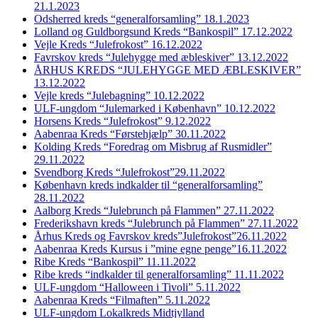
21.1.2023
Odsherred kreds “generalforsamling” 18.1.2023
Lolland og Guldborgsund Kreds “Bankospil” 17.12.2022
Vejle Kreds “Julefrokost” 16.12.2022
Favrskov kreds “Julehygge med æbleskiver” 13.12.2022
ÅRHUS KREDS “JULEHYGGE MED ÆBLESKIVER”
13.12.2022
Vejle kreds “Julebagning” 10.12.2022
ULF-ungdom “Julemarked i København” 10.12.2022
Horsens Kreds “Julefrokost” 9.12.2022
Aabenraa Kreds “Førstehjælp” 30.11.2022
Kolding Kreds “Foredrag om Misbrug af Rusmidler”
29.11.2022
Svendborg Kreds “Julefrokost”29.11.2022
København kreds indkalder til “generalforsamling”
28.11.2022
Aalborg Kreds “Julebrunch på Flammen” 27.11.2022
Frederikshavn kreds “Julebrunch på Flammen” 27.11.2022
Århus Kreds og Favrskov kreds”Julefrokost”26.11.2022
Aabenraa Kreds Kursus i ”mine egne penge”16.11.2022
Ribe Kreds “Bankospil” 11.11.2022
Ribe kreds “indkalder til generalforsamling” 11.11.2022
ULF-ungdom “Halloween i Tivoli” 5.11.2022
Aabenraa Kreds “Filmaften” 5.11.2022
ULF-ungdom Lokalkreds Midtjylland