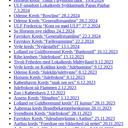
Horsens kreds “Gåtur i Bygholm park” 19.4.2024
ULF-ungdom Lokalkreds Syddanmark Papas Papbar
7.3.2024
Odense Kreds “Bowling” 28.2.2024
Odense Kreds “Generalforsamling” 28.2.2024
ULF Fredericia “Kom og mød ULF” 27.2.2024
Se Horsens nye rådhus 24.2.2024
Favrskov Kreds “Generalforsamling” 22.2.2024
Favrskov Kreds “Fællesspisning” 22.2.2024
Vejle kreds “Nytårstaffel” 13.1.2024
Lolland og Guldborgsund Kreds “Bankospil” 16.12.2023
Ribe kredsen “Julefrokost” 15.12.2023
Tivoli Friheden med Lokalkreds Midtjylland 9.12.2023
Vejle kreds og Kolding kreds “Julebagning” 9.12.2023
Odense Kreds “Juleklip/julehygge” 8.12.2023
Horsens Kreds “Julefrokost” 8.12.2023
Københavns Kreds “snak om sex” 6.12.2023
Julefrokost på Flammen 2.12.2023
Zoo i København 2.12.2023
Assens Kreds “filmaften” 1.12.2023
Lolland og Guldborgsund kreds” IT kursus” 28.11.2023
Aabenraa kreds Brandbekæmpelseskursus 28.11.2023
Svendborg Kreds “Julefrokost” 28.11.2023
Favrskov Kreds “Juleudsmykning i Aarhus” 25.11.2023
Aarhus kreds “Foredrag om Sikkerhed på nettet” 20.11.2023