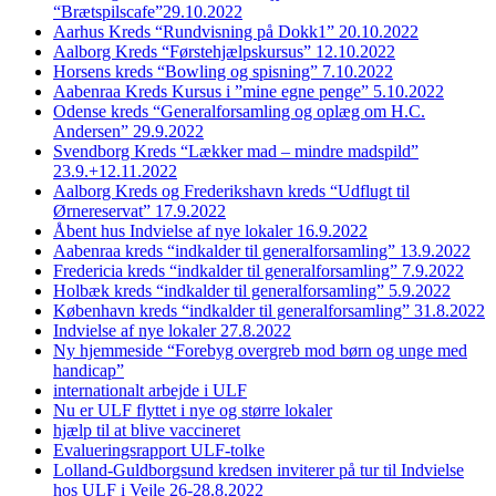
“Brætspilscafe”29.10.2022
Aarhus Kreds “Rundvisning på Dokk1” 20.10.2022
Aalborg Kreds “Førstehjælpskursus” 12.10.2022
Horsens kreds “Bowling og spisning” 7.10.2022
Aabenraa Kreds Kursus i ”mine egne penge” 5.10.2022
Odense kreds “Generalforsamling og oplæg om H.C.
Andersen” 29.9.2022
Svendborg Kreds “Lækker mad – mindre madspild”
23.9.+12.11.2022
Aalborg Kreds og Frederikshavn kreds “Udflugt til
Ørnereservat” 17.9.2022
Åbent hus Indvielse af nye lokaler 16.9.2022
Aabenraa kreds “indkalder til generalforsamling” 13.9.2022
Fredericia kreds “indkalder til generalforsamling” 7.9.2022
Holbæk kreds “indkalder til generalforsamling” 5.9.2022
København kreds “indkalder til generalforsamling” 31.8.2022
Indvielse af nye lokaler 27.8.2022
Ny hjemmeside “Forebyg overgreb mod børn og unge med
handicap”
internationalt arbejde i ULF
Nu er ULF flyttet i nye og større lokaler
hjælp til at blive vaccineret
Evalueringsrapport ULF-tolke
Lolland-Guldborgsund kredsen inviterer på tur til Indvielse
hos ULF i Vejle 26-28.8.2022