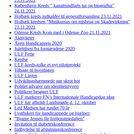
25.11.2021
København Kreds ” kanalrundfarts tur og biograftur”
24.11.2021
Holbæk kreds indkalder til generalforsamling 23.11.2021
Holbæk kredsen “Minikursus om misbrug og Skadevirkning”
23.11.2021
Odense Kreds Kom med i Odense Zoo 21.11.2021
Aktiviteter
Årets Handicappris 2020
Julehilsen fra formændene 2020
ULF Ferie
Kredse
ULF-kreds-tolke et nyt pilotprojekt
Tilbage til hverdagen
ULF Linjen
Udviklingshæmmede gør skrot hot
Politiet advarer om identitetstyveri
Politikere besøger ULF
ULF markerer FN’s Internationale Handicapdag idag
ULF har afholdt Landsmøde d. 12. oktober
Leif Madsen har rundet 70 år
Lystfiskeri for handicappede og hjælper:
”Bjarne Jensen får fortjenstmedaljen”
Invitation til diabeteskonference
Indbydelse til afslutningskonference