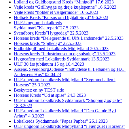
Lolland og Guldborgsund Kreds “Minigolf” 17.6.2023
Vejle kreds “Grillhygge og dreje kuglepenne” 16.6.2023
Vejle kreds “holder et vælgermøde” 16.6.2023
Holbæk Kreds “Kursus om Digitalt Snyd” 9.6.2023
ULF-Ungdom Lokalkreds
Syddanmark”Klatrepark”27.5.2023
Svendborg Kreds”Hyggedag” 22.5.2023
Horsens kreds “Delegerende til Ulfs Landsmøde” 22.5.2023
Horsens kreds “Spilledag” 22.5.2023
Fodboldgolf med Lokalkreds Midtjylland 20.5.2023
Horsens kreds “Industrimuseum og spisning” 13.5.2023
Hyggeaften med Lokalkreds Syddanmark 13.5.2023
ULF 30 års jubilæum 15 og 16.4.2023
Assens, Svendborg,Odense “Indbydelse til Letbanen og H.C.
Andersens Hus” 02.04.23
ULF-ungdom Lokalkreds Midtjylland “Svømmehallen i
Horsens” 25.3.2023
Beskyttet: en ny TEST side
Horsens Kreds “Ud at spise” 24.3.2023
ULF-ungdom Lokalkreds Syddanmark “Shopping og cafe”
18.3.2023
ULF-ungdom Lokalkreds Midtjylland “Den Gamle By i
Århus” 4.3.2023
Lokalkreds Syddanmark “Papas Papbar” 26.1.2023
ULF-ungdom Lokalkreds Midtjylland “i Fængslet i Horsens”