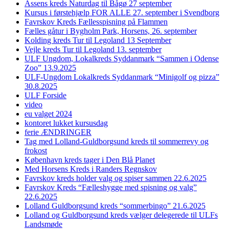
Assens kreds Naturdag til Bågø 27 september
Kursus i førstehjælp FOR ALLE 27. september i Svendborg
Favrskov Kreds Fællesspisning på Flammen
Fælles gåtur i Bygholm Park, Horsens, 26. september
Kolding kreds Tur til Legoland 13 September
Vejle kreds Tur til Legoland 13. september
ULF Ungdom, Lokalkreds Syddanmark “Sammen i Odense
Zoo” 13.9.2025
ULF-Ungdom Lokalkreds Syddanmark “Minigolf og pizza”
30.8.2025
ULF Forside
video
eu valget 2024
kontoret lukket kursusdag
ferie ÆNDRINGER
Tag med Lolland-Guldborgsund kreds til sommerrevy og
frokost
København kreds tager i Den Blå Planet
Med Horsens Kreds i Randers Regnskov
Favrskov kreds holder valg og spiser sammen 22.6.2025
Favrskov Kreds “Fælleshygge med spisning og valg”
22.6.2025
Lolland Guldborgsund kreds “sommerbingo” 21.6.2025
Lolland og Guldborgsund kreds vælger delegerede til ULFs
Landsmøde