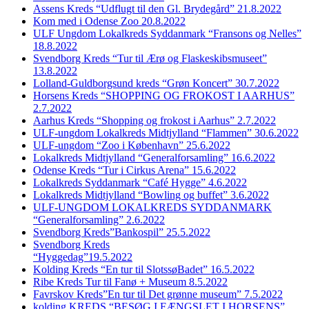
Assens Kreds “Udflugt til den Gl. Brydegård” 21.8.2022
Kom med i Odense Zoo 20.8.2022
ULF Ungdom Lokalkreds Syddanmark “Fransons og Nelles”
18.8.2022
Svendborg Kreds “Tur til Ærø og Flaskeskibsmuseet”
13.8.2022
Lolland-Guldborgsund kreds “Grøn Koncert” 30.7.2022
Horsens Kreds “SHOPPING OG FROKOST I AARHUS”
2.7.2022
Aarhus Kreds “Shopping og frokost i Aarhus” 2.7.2022
ULF-ungdom Lokalkreds Midtjylland “Flammen” 30.6.2022
ULF-ungdom “Zoo i København” 25.6.2022
Lokalkreds Midtjylland “Generalforsamling” 16.6.2022
Odense Kreds “Tur i Cirkus Arena” 15.6.2022
Lokalkreds Syddanmark “Café Hygge” 4.6.2022
Lokalkreds Midtjylland “Bowling og buffet” 3.6.2022
ULF-UNGDOM LOKALKREDS SYDDANMARK
“Generalforsamling” 2.6.2022
Svendborg Kreds”Bankospil” 25.5.2022
Svendborg Kreds
“Hyggedag”19.5.2022
Kolding Kreds “En tur til SlotssøBadet” 16.5.2022
Ribe Kreds Tur til Fanø + Museum 8.5.2022
Favrskov Kreds”En tur til Det grønne museum” 7.5.2022
kolding KREDS “BESØG I FÆNGSLET I HORSENS”