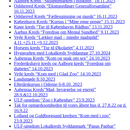
Aalborg Kreds “Skulpturparken i Blokhus” 18.11.2023
Odsherred Kreds “Ekstraordinær Generalforsamling”
16.11.2023
Odsherred Kreds “Fællesspisning og musik” 16.11.2023
København Kreds “Kursus i ”Mine egne penge” 15.11.2023
Køge kreds “Tur til Københavns Rådhus” 13.11.2023
Aarhus Kreds “Foredrag om Mental Sundhed” 9.11.2023
Vejle Kreds “Lækker mad – mindre madspild”
4.11.+25.11.+9.12.2023
Horsens kreds “Tur til Økolariet” 4.11.2023
Hyggeaften med Lokalkreds Syddanmar 27.10.2024
Aabenraa Kreds “Kom og snak om sex” 24.10.2023
Frederikshavn kreds og Aalborg kreds “Foredrag om
diabetes” 14.10.2023
Vejle kreds “Kom med i Glad Zoo” 14.10.2023
Landsmøde 8.10.2023
Efterårskursus i Odense 6-8.10. 2023
Aabenraa Kreds”Mad, bevægelse og energi”
28.9.&12.10.2023
ULF-ungdom “Zoo i Københav” 23.9.2023
Tak for opmærksomheden til vores åbent hus d. 27.8.22 og d.
16.9.22
Lolland og Guldborgsund kredsen “Kom med i zoo”
23.9.2023
ULF-ungdom Lokalkreds Syddanmark “Papas Papbar”