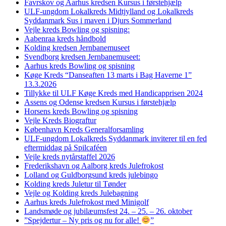
Favrskov og Aarhus kredsen Kursus i førstehjælp
ULF-ungdom Lokalkreds Midtjylland og Lokalkreds
Syddanmark Sus i maven i Djurs Sommerland
Vejle kreds Bowling og spisning:
Aabenraa kreds håndbold
Kolding kredsen Jernbanemuseet
Svendborg kredsen Jernbanemuseet:
Aarhus kreds Bowling og spisning
Køge Kreds “Danseaften 13 marts i Bag Haverne 1”
13.3.2026
Tillykke til ULF Køge Kreds med Handicapprisen 2024
Assens og Odense kredsen Kursus i førstehjælp
Horsens kreds Bowling og spisning
Vejle Kreds Biograftur
København Kreds Generalforsamling
ULF-ungdom Lokalkreds Syddanmark inviterer til en fed
eftermiddag på Spilcaféen
Vejle kreds nytårstaffel 2026
Frederikshavn og Aalborg kreds Julefrokost
Lolland og Guldborgsund kreds julebingo
Kolding kreds Juletur til Tønder
Vejle og Kolding kreds Julebagning
Aarhus kreds Julefrokost med Minigolf
Landsmøde og jubilæumsfest 24. – 25. – 26. oktober
”Spejdertur – Ny pris og nu for alle!
”