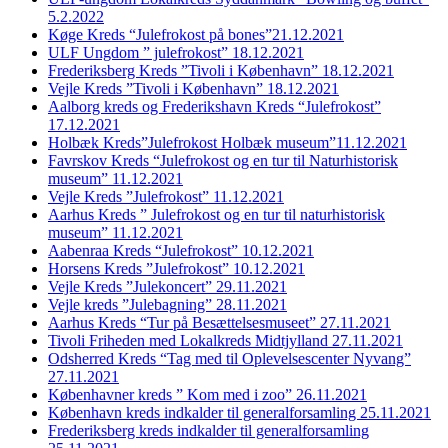
5.2.2022
Køge Kreds “Julefrokost på bones”21.12.2021
ULF Ungdom ” julefrokost” 18.12.2021
Frederiksberg Kreds ”Tivoli i København” 18.12.2021
Vejle Kreds ”Tivoli i København” 18.12.2021
Aalborg kreds og Frederikshavn Kreds “Julefrokost”
17.12.2021
Holbæk Kreds”Julefrokost Holbæk museum”11.12.2021
Favrskov Kreds “Julefrokost og en tur til Naturhistorisk
museum” 11.12.2021
Vejle Kreds ”Julefrokost” 11.12.2021
Aarhus Kreds ” Julefrokost og en tur til naturhistorisk
museum” 11.12.2021
Aabenraa Kreds “Julefrokost” 10.12.2021
Horsens Kreds ”Julefrokost” 10.12.2021
Vejle Kreds ”Julekoncert” 29.11.2021
Vejle kreds ”Julebagning” 28.11.2021
Aarhus Kreds “Tur på Besættelsesmuseet” 27.11.2021
Tivoli Friheden med Lokalkreds Midtjylland 27.11.2021
Odsherred Kreds “Tag med til Oplevelsescenter Nyvang”
27.11.2021
Københavner kreds ” Kom med i zoo” 26.11.2021
København kreds indkalder til generalforsamling 25.11.2021
Frederiksberg kreds indkalder til generalforsamling