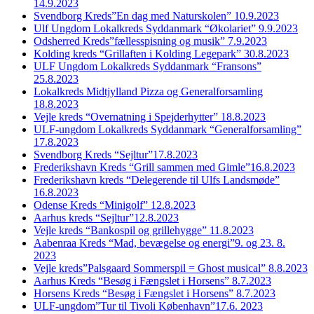
14.9.2023
Svendborg Kreds”En dag med Naturskolen” 10.9.2023
Ulf Ungdom Lokalkreds Syddanmark “Økolariet” 9.9.2023
Odsherred Kreds”fællesspisning og musik” 7.9.2023
Kolding kreds “Grillaften i Kolding Legepark” 30.8.2023
ULF Ungdom Lokalkreds Syddanmark “Fransons”
25.8.2023
Lokalkreds Midtjylland Pizza og Generalforsamling
18.8.2023
Vejle kreds “Overnatning i Spejderhytter” 18.8.2023
ULF-ungdom Lokalkreds Syddanmark “Generalforsamling”
17.8.2023
Svendborg Kreds “Sejltur”17.8.2023
Frederikshavn Kreds “Grill sammen med Gimle”16.8.2023
Frederikshavn kreds “Delegerende til Ulfs Landsmøde”
16.8.2023
Odense Kreds “Minigolf” 12.8.2023
Aarhus kreds “Sejltur”12.8.2023
Vejle kreds “Bankospil og grillehygge” 11.8.2023
Aabenraa Kreds “Mad, bevægelse og energi”9. og 23. 8.
2023
Vejle kreds”Palsgaard Sommerspil = Ghost musical” 8.8.2023
Aarhus Kreds “Besøg i Fængslet i Horsens” 8.7.2023
Horsens Kreds “Besøg i Fængslet i Horsens” 8.7.2023
ULF-ungdom”Tur til Tivoli København”17.6. 2023