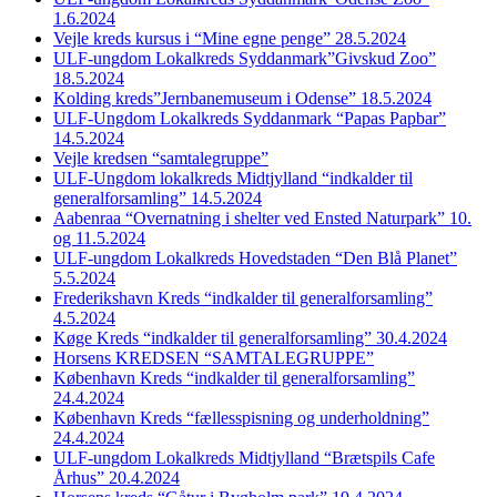
1.6.2024
Vejle kreds kursus i “Mine egne penge” 28.5.2024
ULF-ungdom Lokalkreds Syddanmark”Givskud Zoo”
18.5.2024
Kolding kreds”Jernbanemuseum i Odense” 18.5.2024
ULF-Ungdom Lokalkreds Syddanmark “Papas Papbar”
14.5.2024
Vejle kredsen “samtalegruppe”
ULF-Ungdom lokalkreds Midtjylland “indkalder til
generalforsamling” 14.5.2024
Aabenraa “Overnatning i shelter ved Ensted Naturpark” 10.
og 11.5.2024
ULF-ungdom Lokalkreds Hovedstaden “Den Blå Planet”
5.5.2024
Frederikshavn Kreds “indkalder til generalforsamling”
4.5.2024
Køge Kreds “indkalder til generalforsamling” 30.4.2024
Horsens KREDSEN “SAMTALEGRUPPE”
København Kreds “indkalder til generalforsamling”
24.4.2024
København Kreds “fællesspisning og underholdning”
24.4.2024
ULF-ungdom Lokalkreds Midtjylland “Brætspils Cafe
Århus” 20.4.2024