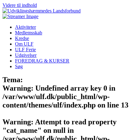
Videre til indhold
Aktiviteter
Medlemsskab
Kredse
Om ULF
ULF Ferie
Udgivelser
FOREDRAG & KURSER
Søg
Tema:
Warning
: Undefined array key 0 in
/var/www/ulf.dk/public_html/wp-
content/themes/ulf/index.php
on line
13
Warning
: Attempt to read property
"cat_name" on null in
/var/www/ulf.dk/public_html/wp-