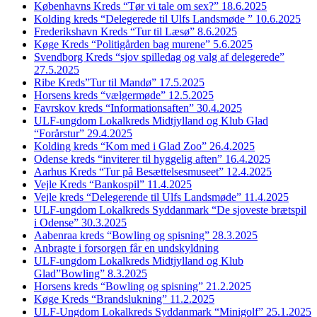
Københavns Kreds “Tør vi tale om sex?” 18.6.2025
Kolding kreds “Delegerede til Ulfs Landsmøde ” 10.6.2025
Frederikshavn Kreds “Tur til Læsø” 8.6.2025
Køge Kreds “Politigården bag murene” 5.6.2025
Svendborg Kreds “sjov spilledag og valg af delegerede”
27.5.2025
Ribe Kreds”Tur til Mandø” 17.5.2025
Horsens kreds “vælgermøde” 12.5.2025
Favrskov kreds “Informationsaften” 30.4.2025
ULF-ungdom Lokalkreds Midtjylland og Klub Glad
“Forårstur” 29.4.2025
Kolding kreds “Kom med i Glad Zoo” 26.4.2025
Odense kreds “inviterer til hyggelig aften” 16.4.2025
Aarhus Kreds “Tur på Besættelsesmuseet” 12.4.2025
Vejle Kreds “Bankospil” 11.4.2025
Vejle kreds “Delegerende til Ulfs Landsmøde” 11.4.2025
ULF-ungdom Lokalkreds Syddanmark “De sjoveste brætspil
i Odense” 30.3.2025
Aabenraa kreds “Bowling og spisning” 28.3.2025
Anbragte i forsorgen får en undskyldning
ULF-ungdom Lokalkreds Midtjylland og Klub
Glad”Bowling” 8.3.2025
Horsens kreds “Bowling og spisning” 21.2.2025
Køge Kreds “Brandslukning” 11.2.2025
ULF-Ungdom Lokalkreds Syddanmark “Minigolf” 25.1.2025