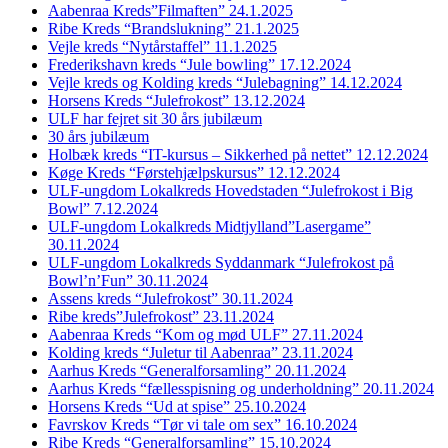
Aabenraa Kreds”Filmaften” 24.1.2025
Ribe Kreds “Brandslukning” 21.1.2025
Vejle kreds “Nytårstaffel” 11.1.2025
Frederikshavn kreds “Jule bowling” 17.12.2024
Vejle kreds og Kolding kreds “Julebagning” 14.12.2024
Horsens Kreds “Julefrokost” 13.12.2024
ULF har fejret sit 30 års jubilæum
30 års jubilæum
Holbæk kreds “IT-kursus – Sikkerhed på nettet” 12.12.2024
Køge Kreds “Førstehjælpskursus” 12.12.2024
ULF-ungdom Lokalkreds Hovedstaden “Julefrokost i Big
Bowl” 7.12.2024
ULF-ungdom Lokalkreds Midtjylland”Lasergame”
30.11.2024
ULF-ungdom Lokalkreds Syddanmark “Julefrokost på
Bowl’n’Fun” 30.11.2024
Assens kreds “Julefrokost” 30.11.2024
Ribe kreds”Julefrokost” 23.11.2024
Aabenraa Kreds “Kom og mød ULF” 27.11.2024
Kolding kreds “Juletur til Aabenraa” 23.11.2024
Aarhus Kreds “Generalforsamling” 20.11.2024
Aarhus Kreds “fællesspisning og underholdning” 20.11.2024
Horsens Kreds “Ud at spise” 25.10.2024
Favrskov Kreds “Tør vi tale om sex” 16.10.2024
Ribe Kreds “Generalforsamling” 15.10.2024