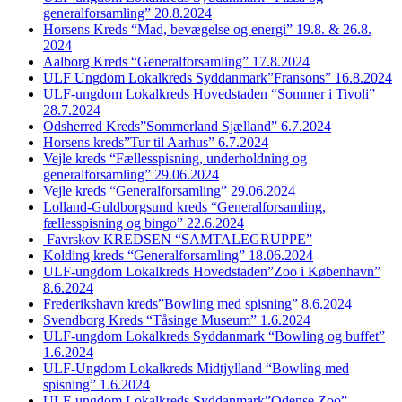
generalforsamling” 20.8.2024
Horsens Kreds “Mad, bevægelse og energi” 19.8. & 26.8.
2024
Aalborg Kreds “Generalforsamling” 17.8.2024
ULF Ungdom Lokalkreds Syddanmark”Fransons” 16.8.2024
ULF-ungdom Lokalkreds Hovedstaden “Sommer i Tivoli”
28.7.2024
Odsherred Kreds”Sommerland Sjælland” 6.7.2024
Horsens kreds”Tur til Aarhus” 6.7.2024
Vejle kreds “Fællesspisning, underholdning og
generalforsamling” 29.06.2024
Vejle kreds “Generalforsamling” 29.06.2024
Lolland-Guldborgsund kreds “Generalforsamling,
fællesspisning og bingo” 22.6.2024
Favrskov KREDSEN “SAMTALEGRUPPE”
Kolding kreds “Generalforsamling” 18.06.2024
ULF-ungdom Lokalkreds Hovedstaden”Zoo i København”
8.6.2024
Frederikshavn kreds”Bowling med spisning” 8.6.2024
Svendborg Kreds “Tåsinge Museum” 1.6.2024
ULF-ungdom Lokalkreds Syddanmark “Bowling og buffet”
1.6.2024
ULF-Ungdom Lokalkreds Midtjylland “Bowling med
spisning” 1.6.2024
ULF-ungdom Lokalkreds Syddanmark”Odense Zoo”