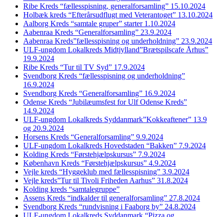
Ribe Kreds “fællesspisning, generalforsamling” 15.10.2024
Holbæk kreds “Efterårsudflugt med Veterantoget” 13.10.2024
Aalborg Kreds “samtale gruper” starter 1.10.2024
Aabenraa Kreds “Generalforsamling” 23.9.2024
Aabenraa Kreds”fællesspisning og underholdning” 23.9.2024
ULF-ungdom Lokalkreds Midtjylland”Brætspilscafe Århus”
19.9.2024
Ribe Kreds “Tur til TV Syd” 17.9.2024
Svendborg Kreds “fællesspisning og underholdning”
16.9.2024
Svendborg Kreds “Generalforsamling” 16.9.2024
Odense Kreds “Jubilæumsfest for Ulf Odense Kreds”
14.9.2024
ULF-ungdom Lokalkreds Syddanmark”Kokkeaftener” 13.9
og 20.9.2024
Horsens Kreds “Generalforsamling” 9.9.2024
ULF-ungdom Lokalkreds Hovedstaden “Bakken” 7.9.2024
Kolding Kreds “Førstehjælpskursus” 7.9.2024
København Kreds “Førstehjælpskursus” 4.9.2024
Vejle kreds “Hyggeklub med fællesspisning” 3.9.2024
Vejle kreds”Tur til Tivoli Friheden Aarhus” 31.8.2024
Kolding kreds “samtalegruppe”
Assens Kreds “indkalder til generalforsamling” 27.8.2024
Svendborg Kreds “rundvisning i Faaborg by” 24.8.2024
ULF-ungdom Lokalkreds Syddanmark “Pizza og