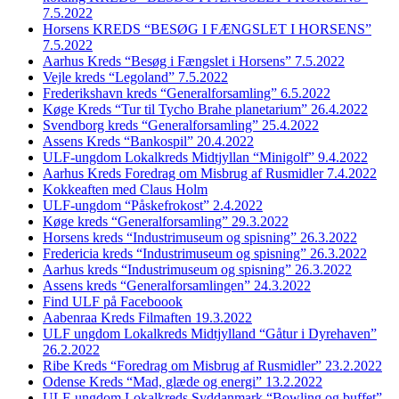
7.5.2022
Horsens KREDS “BESØG I FÆNGSLET I HORSENS”
7.5.2022
Aarhus Kreds “Besøg i Fængslet i Horsens” 7.5.2022
Vejle kreds “Legoland” 7.5.2022
Frederikshavn kreds “Generalforsamling” 6.5.2022
Køge Kreds “Tur til Tycho Brahe planetarium” 26.4.2022
Svendborg kreds “Generalforsamling” 25.4.2022
Assens Kreds “Bankospil” 20.4.2022
ULF-ungdom Lokalkreds Midtjyllan “Minigolf” 9.4.2022
Aarhus Kreds Foredrag om Misbrug af Rusmidler 7.4.2022
Kokkeaften med Claus Holm
ULF-ungdom “Påskefrokost” 2.4.2022
Køge kreds “Generalforsamling” 29.3.2022
Horsens kreds “Industrimuseum og spisning” 26.3.2022
Fredericia kreds “Industrimuseum og spisning” 26.3.2022
Aarhus kreds “Industrimuseum og spisning” 26.3.2022
Assens kreds “Generalforsamlingen” 24.3.2022
Find ULF på Faceboook
Aabenraa Kreds Filmaften 19.3.2022
ULF ungdom Lokalkreds Midtjylland “Gåtur i Dyrehaven”
26.2.2022
Ribe Kreds “Foredrag om Misbrug af Rusmidler” 23.2.2022
Odense Kreds “Mad, glæde og energi” 13.2.2022
ULF-ungdom Lokalkreds Syddanmark “Bowling og buffet”