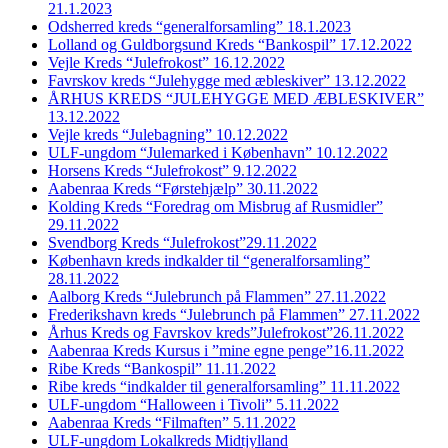
21.1.2023
Odsherred kreds “generalforsamling” 18.1.2023
Lolland og Guldborgsund Kreds “Bankospil” 17.12.2022
Vejle Kreds “Julefrokost” 16.12.2022
Favrskov kreds “Julehygge med æbleskiver” 13.12.2022
ÅRHUS KREDS “JULEHYGGE MED ÆBLESKIVER”
13.12.2022
Vejle kreds “Julebagning” 10.12.2022
ULF-ungdom “Julemarked i København” 10.12.2022
Horsens Kreds “Julefrokost” 9.12.2022
Aabenraa Kreds “Førstehjælp” 30.11.2022
Kolding Kreds “Foredrag om Misbrug af Rusmidler”
29.11.2022
Svendborg Kreds “Julefrokost”29.11.2022
København kreds indkalder til “generalforsamling”
28.11.2022
Aalborg Kreds “Julebrunch på Flammen” 27.11.2022
Frederikshavn kreds “Julebrunch på Flammen” 27.11.2022
Århus Kreds og Favrskov kreds”Julefrokost”26.11.2022
Aabenraa Kreds Kursus i ”mine egne penge”16.11.2022
Ribe Kreds “Bankospil” 11.11.2022
Ribe kreds “indkalder til generalforsamling” 11.11.2022
ULF-ungdom “Halloween i Tivoli” 5.11.2022
Aabenraa Kreds “Filmaften” 5.11.2022
ULF-ungdom Lokalkreds Midtjylland