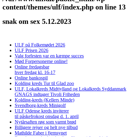
content/themes/ulf/index.php
on line
13
snak om sex 5.12.2023
ULF på Folkemødet 2026
ULF Prisen 2026
Valg forfesten var en kæmpe succes
Mød Forpersonerne online!
Online fredagsbar
hver fredag kl. 16-17
Online bankospil
Kolding kreds Tur til Glad zoo
ULF, Lokalkreds Midtjylland og Lokalkreds Syddanmark
GNAGS indtager Tivoli Friheden
Kolding-kreds (Kellers Minde)
Svendborg-kreds Minigolf
ULF Odense kreds inviterer
til påskefrokost onsdag d. 1. april
Nytårsaften røg som varmt brød
Billigere rejser og helt nye tilbud
Mathilde Faber i fjernsynet