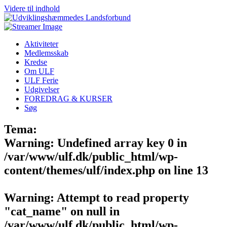
Videre til indhold
Aktiviteter
Medlemsskab
Kredse
Om ULF
ULF Ferie
Udgivelser
FOREDRAG & KURSER
Søg
Tema:
Warning
: Undefined array key 0 in
/var/www/ulf.dk/public_html/wp-
content/themes/ulf/index.php
on line
13
Warning
: Attempt to read property
"cat_name" on null in
/var/www/ulf.dk/public_html/wp-