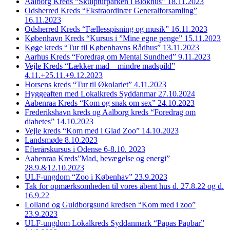
Aalborg Kreds “Skulpturparken i Blokhus” 18.11.2023
Odsherred Kreds “Ekstraordinær Generalforsamling”
16.11.2023
Odsherred Kreds “Fællesspisning og musik” 16.11.2023
København Kreds “Kursus i ”Mine egne penge” 15.11.2023
Køge kreds “Tur til Københavns Rådhus” 13.11.2023
Aarhus Kreds “Foredrag om Mental Sundhed” 9.11.2023
Vejle Kreds “Lækker mad – mindre madspild”
4.11.+25.11.+9.12.2023
Horsens kreds “Tur til Økolariet” 4.11.2023
Hyggeaften med Lokalkreds Syddanmar 27.10.2024
Aabenraa Kreds “Kom og snak om sex” 24.10.2023
Frederikshavn kreds og Aalborg kreds “Foredrag om
diabetes” 14.10.2023
Vejle kreds “Kom med i Glad Zoo” 14.10.2023
Landsmøde 8.10.2023
Efterårskursus i Odense 6-8.10. 2023
Aabenraa Kreds”Mad, bevægelse og energi”
28.9.&12.10.2023
ULF-ungdom “Zoo i Københav” 23.9.2023
Tak for opmærksomheden til vores åbent hus d. 27.8.22 og d.
16.9.22
Lolland og Guldborgsund kredsen “Kom med i zoo”
23.9.2023
ULF-ungdom Lokalkreds Syddanmark “Papas Papbar”