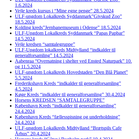
1.6.2024
Vejle kreds kursus i “Mine egne penge” 28.5.2024
ULF-ungdom Lokalkreds Syddanmark”Givskud Zoo”
18.5.2024
Kolding kreds”Jernbanemuseum i Odense” 18.5.2024
ULF-Ungdom Lokalkreds Syddanmark “Papas Papbar”
14.5.2024
Vejle kredsen “samtalegruppe”
ULF-Ungdom lokalkreds Midtjylland “indkalder til
generalforsamling” 14.5.2024
Aabenraa “Overnatning i shelter ved Ensted Naturpark” 10.
og 11.5.2024
ULF-ungdom Lokalkreds Hovedstaden “Den Blå Planet”
5.5.2024
Frederikshavn Kreds “indkalder til generalforsamling”
4.5.2024
Køge Kreds “indkalder til generalforsamling” 30.4.2024
Horsens KREDSEN “SAMTALEGRUPPE”
København Kreds “indkalder til generalforsamling”
24.4.2024
København Kreds “fællesspisning og underholdning”
24.4.2024
ULF-ungdom Lokalkreds Midtjylland “Brætspils Cafe
Århus” 20.4.2024