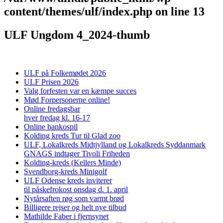
content/themes/ulf/index.php
on line
13
ULF Ungdom 4_2024-thumb
ULF på Folkemødet 2026
ULF Prisen 2026
Valg forfesten var en kæmpe succes
Mød Forpersonerne online!
Online fredagsbar
hver fredag kl. 16-17
Online bankospil
Kolding kreds Tur til Glad zoo
ULF, Lokalkreds Midtjylland og Lokalkreds Syddanmark
GNAGS indtager Tivoli Friheden
Kolding-kreds (Kellers Minde)
Svendborg-kreds Minigolf
ULF Odense kreds inviterer
til påskefrokost onsdag d. 1. april
Nytårsaften røg som varmt brød
Billigere rejser og helt nye tilbud
Mathilde Faber i fjernsynet