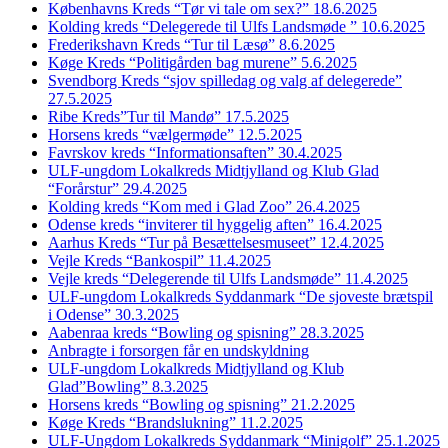
Københavns Kreds “Tør vi tale om sex?” 18.6.2025
Kolding kreds “Delegerede til Ulfs Landsmøde ” 10.6.2025
Frederikshavn Kreds “Tur til Læsø” 8.6.2025
Køge Kreds “Politigården bag murene” 5.6.2025
Svendborg Kreds “sjov spilledag og valg af delegerede”
27.5.2025
Ribe Kreds”Tur til Mandø” 17.5.2025
Horsens kreds “vælgermøde” 12.5.2025
Favrskov kreds “Informationsaften” 30.4.2025
ULF-ungdom Lokalkreds Midtjylland og Klub Glad
“Forårstur” 29.4.2025
Kolding kreds “Kom med i Glad Zoo” 26.4.2025
Odense kreds “inviterer til hyggelig aften” 16.4.2025
Aarhus Kreds “Tur på Besættelsesmuseet” 12.4.2025
Vejle Kreds “Bankospil” 11.4.2025
Vejle kreds “Delegerende til Ulfs Landsmøde” 11.4.2025
ULF-ungdom Lokalkreds Syddanmark “De sjoveste brætspil
i Odense” 30.3.2025
Aabenraa kreds “Bowling og spisning” 28.3.2025
Anbragte i forsorgen får en undskyldning
ULF-ungdom Lokalkreds Midtjylland og Klub
Glad”Bowling” 8.3.2025
Horsens kreds “Bowling og spisning” 21.2.2025
Køge Kreds “Brandslukning” 11.2.2025
ULF-Ungdom Lokalkreds Syddanmark “Minigolf” 25.1.2025