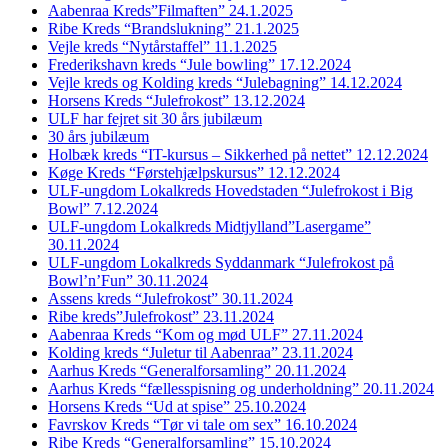
Aabenraa Kreds”Filmaften” 24.1.2025
Ribe Kreds “Brandslukning” 21.1.2025
Vejle kreds “Nytårstaffel” 11.1.2025
Frederikshavn kreds “Jule bowling” 17.12.2024
Vejle kreds og Kolding kreds “Julebagning” 14.12.2024
Horsens Kreds “Julefrokost” 13.12.2024
ULF har fejret sit 30 års jubilæum
30 års jubilæum
Holbæk kreds “IT-kursus – Sikkerhed på nettet” 12.12.2024
Køge Kreds “Førstehjælpskursus” 12.12.2024
ULF-ungdom Lokalkreds Hovedstaden “Julefrokost i Big
Bowl” 7.12.2024
ULF-ungdom Lokalkreds Midtjylland”Lasergame”
30.11.2024
ULF-ungdom Lokalkreds Syddanmark “Julefrokost på
Bowl’n’Fun” 30.11.2024
Assens kreds “Julefrokost” 30.11.2024
Ribe kreds”Julefrokost” 23.11.2024
Aabenraa Kreds “Kom og mød ULF” 27.11.2024
Kolding kreds “Juletur til Aabenraa” 23.11.2024
Aarhus Kreds “Generalforsamling” 20.11.2024
Aarhus Kreds “fællesspisning og underholdning” 20.11.2024
Horsens Kreds “Ud at spise” 25.10.2024
Favrskov Kreds “Tør vi tale om sex” 16.10.2024
Ribe Kreds “Generalforsamling” 15.10.2024