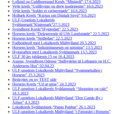
Lolland og Guldborgsund Kreds “Minigolf” 17.6.2023
Vejle kreds “Grillhygge og dreje kuglepenne” 16.6.2023
Vejle kreds “holder et vælgermøde” 16.6.2023
Holbæk Kreds “Kursus om Digitalt Snyd” 9.6.2023
ULF-Ungdom Lokalkreds
Syddanmark”Klatrepark”27.5.2023
Svendborg Kreds”Hyggedag” 22.5.2023
Horsens kreds “Delegerende til Ulfs Landsmøde” 22.5.2023
Horsens kreds “Spilledag” 22.5.2023
Fodboldgolf med Lokalkreds Midtjylland 20.5.2023
Horsens kreds “Industrimuseum og spisning” 13.5.2023
Hyggeaften med Lokalkreds Syddanmark 13.5.2023
ULF 30 års jubilæum 15 og 16.4.2023
Assens, Svendborg,Odense “Indbydelse til Letbanen og H.C.
Andersens Hus” 02.04.23
ULF-ungdom Lokalkreds Midtjylland “Svømmehallen i
Horsens” 25.3.2023
Beskyttet: en ny TEST side
Horsens Kreds “Ud at spise” 24.3.2023
ULF-ungdom Lokalkreds Syddanmark “Shopping og cafe”
18.3.2023
ULF-ungdom Lokalkreds Midtjylland “Den Gamle By i
Århus” 4.3.2023
Lokalkreds Syddanmark “Papas Papbar” 26.1.2023
ULF-ungdom Lokalkreds Midtjylland “i Fængslet i Horsens”