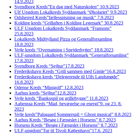
14.9.2023
Svendborg Kreds”En dag med Naturskolen” 10.9.2023
Ulf Ungdom Lokalkreds Syddanmark “Økolariet” 9.9.2023
Odsherred Kreds”fællesspisning og musik” 7.9.2023
Kolding kreds “Grillaften i Kolding Legepark” 30.8.2023
ULF Ungdom Lokalkreds Syddanmark “Fransons”
25.8.2023
Lokalkreds Midtjylland Pizza og Generalforsamling
18.8.2023
Vejle kreds “Overnatning i Spejderhytter” 18.8.2023
ULF-ungdom Lokalkreds Syddanmark “Generalforsamling”
17.8.2023
Svendborg Kreds “Sejltur”17.8.2023
Frederikshavn Kreds “Grill sammen med Gimle”16.8.2023
Frederikshavn kreds “Delegerende til Ulfs Landsmøde”
16.8.2023
Odense Kreds “Minigolf” 12.8.2023
Aarhus kreds “Sejltur”12.8.2023
Vejle kreds “Bankospil og grillehygge” 11.8.2023
Aabenraa Kreds “Mad, bevægelse og energi”9. og 23. 8.
2023
Vejle kreds”Palsgaard Sommerspil = Ghost musical” 8.8.2023
Aarhus Kreds “Besøg i Fængslet i Horsens” 8.7.2023
Horsens Kreds “Besøg i Fængslet i Horsens” 8.7.2023
ULF-ungdom”Tur til Tivoli København”17.6. 2023