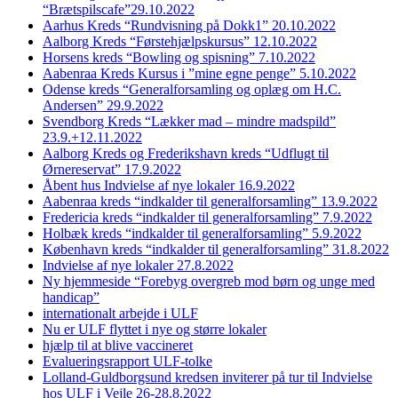
“Brætspilscafe”29.10.2022
Aarhus Kreds “Rundvisning på Dokk1” 20.10.2022
Aalborg Kreds “Førstehjælpskursus” 12.10.2022
Horsens kreds “Bowling og spisning” 7.10.2022
Aabenraa Kreds Kursus i ”mine egne penge” 5.10.2022
Odense kreds “Generalforsamling og oplæg om H.C.
Andersen” 29.9.2022
Svendborg Kreds “Lækker mad – mindre madspild”
23.9.+12.11.2022
Aalborg Kreds og Frederikshavn kreds “Udflugt til
Ørnereservat” 17.9.2022
Åbent hus Indvielse af nye lokaler 16.9.2022
Aabenraa kreds “indkalder til generalforsamling” 13.9.2022
Fredericia kreds “indkalder til generalforsamling” 7.9.2022
Holbæk kreds “indkalder til generalforsamling” 5.9.2022
København kreds “indkalder til generalforsamling” 31.8.2022
Indvielse af nye lokaler 27.8.2022
Ny hjemmeside “Forebyg overgreb mod børn og unge med
handicap”
internationalt arbejde i ULF
Nu er ULF flyttet i nye og større lokaler
hjælp til at blive vaccineret
Evalueringsrapport ULF-tolke
Lolland-Guldborgsund kredsen inviterer på tur til Indvielse
hos ULF i Vejle 26-28.8.2022