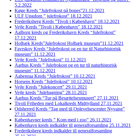
5.2.2022
Køge Kreds “Julefrokost på bones”21.12.2021
ULF Ungdom ” julefrokost” 18.12.2021
Frederiksberg Kreds ”Tivoli i København” 18.12.2021
Vejle Kreds ”Tivoli i København” 18.12.2021
Aalborg kreds og Frederikshavn Kreds “Julefrokost”
17.12.2021
Holbæk Kreds”Julefrokost Holbæk museum”11.12.2021
Favrskov Kreds “Julefrokost og en tur til Naturhistorisk
museum” 11.12.2021
Vejle Kreds ”Julefrokost” 11.12.2021
Aarhus Kreds ” Julefrokost og en tur til naturhistorisk
museum” 11.12.2021
Aabenraa Kreds “Julefrokost” 10.12.2021
Horsens Kreds ”Julefrokost” 10.12.2021
Vejle Kreds ”Julekoncert” 29.11.2021
Vejle kreds ”Julebagning” 28.11.2021
Aarhus Kreds “Tur på Besættelsesmuseet” 27.11.2021
Tivoli Friheden med Lokalkreds Midtjylland 27.11.2021
Odsherred Kreds “Tag med til Oplevelsescenter Nyvang”
27.11.2021
Københavner kreds ” Kom med i zoo” 26.11.2021
København kreds indkalder til generalforsamling 25.11.2021
Frederiksberg kreds indkalder til generalforsamling