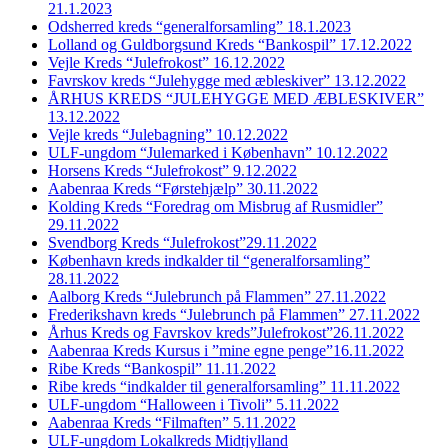
21.1.2023
Odsherred kreds “generalforsamling” 18.1.2023
Lolland og Guldborgsund Kreds “Bankospil” 17.12.2022
Vejle Kreds “Julefrokost” 16.12.2022
Favrskov kreds “Julehygge med æbleskiver” 13.12.2022
ÅRHUS KREDS “JULEHYGGE MED ÆBLESKIVER”
13.12.2022
Vejle kreds “Julebagning” 10.12.2022
ULF-ungdom “Julemarked i København” 10.12.2022
Horsens Kreds “Julefrokost” 9.12.2022
Aabenraa Kreds “Førstehjælp” 30.11.2022
Kolding Kreds “Foredrag om Misbrug af Rusmidler”
29.11.2022
Svendborg Kreds “Julefrokost”29.11.2022
København kreds indkalder til “generalforsamling”
28.11.2022
Aalborg Kreds “Julebrunch på Flammen” 27.11.2022
Frederikshavn kreds “Julebrunch på Flammen” 27.11.2022
Århus Kreds og Favrskov kreds”Julefrokost”26.11.2022
Aabenraa Kreds Kursus i ”mine egne penge”16.11.2022
Ribe Kreds “Bankospil” 11.11.2022
Ribe kreds “indkalder til generalforsamling” 11.11.2022
ULF-ungdom “Halloween i Tivoli” 5.11.2022
Aabenraa Kreds “Filmaften” 5.11.2022
ULF-ungdom Lokalkreds Midtjylland