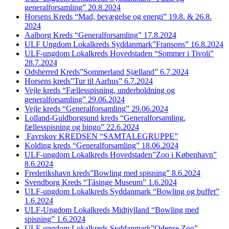
generalforsamling” 20.8.2024
Horsens Kreds “Mad, bevægelse og energi” 19.8. & 26.8.
2024
Aalborg Kreds “Generalforsamling” 17.8.2024
ULF Ungdom Lokalkreds Syddanmark”Fransons” 16.8.2024
ULF-ungdom Lokalkreds Hovedstaden “Sommer i Tivoli”
28.7.2024
Odsherred Kreds”Sommerland Sjælland” 6.7.2024
Horsens kreds”Tur til Aarhus” 6.7.2024
Vejle kreds “Fællesspisning, underholdning og
generalforsamling” 29.06.2024
Vejle kreds “Generalforsamling” 29.06.2024
Lolland-Guldborgsund kreds “Generalforsamling,
fællesspisning og bingo” 22.6.2024
Favrskov KREDSEN “SAMTALEGRUPPE”
Kolding kreds “Generalforsamling” 18.06.2024
ULF-ungdom Lokalkreds Hovedstaden”Zoo i København”
8.6.2024
Frederikshavn kreds”Bowling med spisning” 8.6.2024
Svendborg Kreds “Tåsinge Museum” 1.6.2024
ULF-ungdom Lokalkreds Syddanmark “Bowling og buffet”
1.6.2024
ULF-Ungdom Lokalkreds Midtjylland “Bowling med
spisning” 1.6.2024
ULF-ungdom Lokalkreds Syddanmark”Odense Zoo”