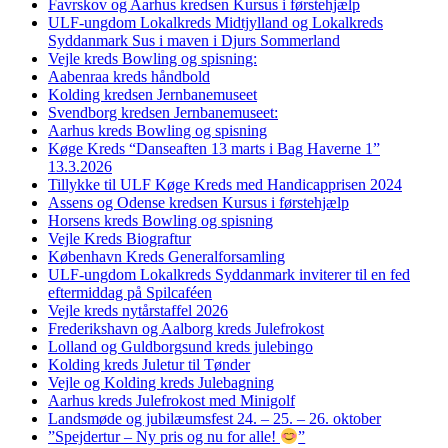
Favrskov og Aarhus kredsen Kursus i førstehjælp
ULF-ungdom Lokalkreds Midtjylland og Lokalkreds
Syddanmark Sus i maven i Djurs Sommerland
Vejle kreds Bowling og spisning:
Aabenraa kreds håndbold
Kolding kredsen Jernbanemuseet
Svendborg kredsen Jernbanemuseet:
Aarhus kreds Bowling og spisning
Køge Kreds “Danseaften 13 marts i Bag Haverne 1”
13.3.2026
Tillykke til ULF Køge Kreds med Handicapprisen 2024
Assens og Odense kredsen Kursus i førstehjælp
Horsens kreds Bowling og spisning
Vejle Kreds Biograftur
København Kreds Generalforsamling
ULF-ungdom Lokalkreds Syddanmark inviterer til en fed
eftermiddag på Spilcaféen
Vejle kreds nytårstaffel 2026
Frederikshavn og Aalborg kreds Julefrokost
Lolland og Guldborgsund kreds julebingo
Kolding kreds Juletur til Tønder
Vejle og Kolding kreds Julebagning
Aarhus kreds Julefrokost med Minigolf
Landsmøde og jubilæumsfest 24. – 25. – 26. oktober
”Spejdertur – Ny pris og nu for alle!
”