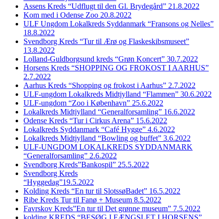
Assens Kreds “Udflugt til den Gl. Brydegård” 21.8.2022
Kom med i Odense Zoo 20.8.2022
ULF Ungdom Lokalkreds Syddanmark “Fransons og Nelles”
18.8.2022
Svendborg Kreds “Tur til Ærø og Flaskeskibsmuseet”
13.8.2022
Lolland-Guldborgsund kreds “Grøn Koncert” 30.7.2022
Horsens Kreds “SHOPPING OG FROKOST I AARHUS”
2.7.2022
Aarhus Kreds “Shopping og frokost i Aarhus” 2.7.2022
ULF-ungdom Lokalkreds Midtjylland “Flammen” 30.6.2022
ULF-ungdom “Zoo i København” 25.6.2022
Lokalkreds Midtjylland “Generalforsamling” 16.6.2022
Odense Kreds “Tur i Cirkus Arena” 15.6.2022
Lokalkreds Syddanmark “Café Hygge” 4.6.2022
Lokalkreds Midtjylland “Bowling og buffet” 3.6.2022
ULF-UNGDOM LOKALKREDS SYDDANMARK
“Generalforsamling” 2.6.2022
Svendborg Kreds”Bankospil” 25.5.2022
Svendborg Kreds
“Hyggedag”19.5.2022
Kolding Kreds “En tur til SlotssøBadet” 16.5.2022
Ribe Kreds Tur til Fanø + Museum 8.5.2022
Favrskov Kreds”En tur til Det grønne museum” 7.5.2022
kolding KREDS “BESØG I FÆNGSLET I HORSENS”