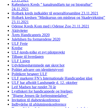
25.11.2021
København Kreds ” kanalrundfarts tur og biograftur”
24.11.2021
Holbæk kreds indkalder til generalforsamling 23.11.2021
Holbæk kredsen “Minikursus om misbrug og Skadevirkning”
23.11.2021
Odense Kreds Kom med i Odense Zoo 21.11.2021
Aktiviteter
Årets Handicappris 2020
Julehilsen fra formændene 2020
ULF Ferie
Kredse
ULF-kreds-tolke et nyt pilotprojekt
Tilbage til hverdagen
ULF Linjen
Udviklingshæmmede gør skrot hot
Politiet advarer om identitetstyveri
Politikere besøger ULF
ULF markerer FN’s Internationale Handicapdag idag
ULF har afholdt Landsmøde d. 12. oktober
Leif Madsen har rundet 70 år
Lystfiskeri for handicappede og hjælper:
”Bjarne Jensen får fortjenstmedaljen”
Invitation til diabeteskonference
Indbydelse til afslutningskonference