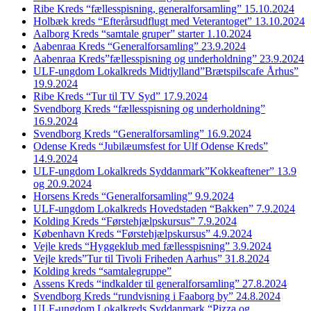
Ribe Kreds “fællesspisning, generalforsamling” 15.10.2024
Holbæk kreds “Efterårsudflugt med Veterantoget” 13.10.2024
Aalborg Kreds “samtale gruper” starter 1.10.2024
Aabenraa Kreds “Generalforsamling” 23.9.2024
Aabenraa Kreds”fællesspisning og underholdning” 23.9.2024
ULF-ungdom Lokalkreds Midtjylland”Brætspilscafe Århus”
19.9.2024
Ribe Kreds “Tur til TV Syd” 17.9.2024
Svendborg Kreds “fællesspisning og underholdning”
16.9.2024
Svendborg Kreds “Generalforsamling” 16.9.2024
Odense Kreds “Jubilæumsfest for Ulf Odense Kreds”
14.9.2024
ULF-ungdom Lokalkreds Syddanmark”Kokkeaftener” 13.9
og 20.9.2024
Horsens Kreds “Generalforsamling” 9.9.2024
ULF-ungdom Lokalkreds Hovedstaden “Bakken” 7.9.2024
Kolding Kreds “Førstehjælpskursus” 7.9.2024
København Kreds “Førstehjælpskursus” 4.9.2024
Vejle kreds “Hyggeklub med fællesspisning” 3.9.2024
Vejle kreds”Tur til Tivoli Friheden Aarhus” 31.8.2024
Kolding kreds “samtalegruppe”
Assens Kreds “indkalder til generalforsamling” 27.8.2024
Svendborg Kreds “rundvisning i Faaborg by” 24.8.2024
ULF-ungdom Lokalkreds Syddanmark “Pizza og