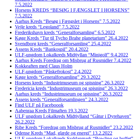
7.5.2022
Horsens KREDS “BESØG I FÆNGSLET I HORSENS”
7.5.2022
Aarhus Kreds “Besøg i Fængslet i Horsens” 7.5.2022
Vejle kreds “Legoland” 7.5.2022
Frederikshavn kreds “Generalforsamling” 6.5.2022
Køge Kreds “Tur til Tycho Brahe planetarium” 26.4.2022
Svendborg kreds “Generalforsamling” 25.4.2022
Assens Kreds “Bankospil” 20.4.2022
ULF-ungdom Lokalkreds Midtjyllan “Minigolf” 9.4.2022
Aarhus Kreds Foredrag om Misbrug af Rusmidler 7.4.2022
Kokkeaften med Claus Holm
ULF-ungdom “Påskefrokost” 2.4.2022
Køge kreds “Generalforsamling” 29.3.2022
Horsens kreds “Industrimuseum og spisning” 26.3.2022
Fredericia kreds “Industrimuseum og spisning” 26.3.2022
Aarhus kreds “Industrimuseum og spisning” 26.3.2022
Assens kreds “Generalforsamlingen” 24.3.2022
Find ULF på Faceboook
Aabenraa Kreds Filmaften 19.3.2022
ULF ungdom Lokalkreds Midtjylland “Gåtur i Dyrehaven”
26.2.2022
Ribe Kreds “Foredrag om Misbrug af Rusmidler” 23.2.2022
Odense Kreds “Mad, glæde og energi” 13.2.2022
ULF-ungdom Lokalkreds Syddanmark “Bowling og buffet”