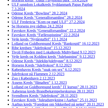
Horsens kreds “Gåtur i Bygholm park” 19.4.2024
ULF-ungdom Lokalkreds Syddanmark Papas Papbar
7.3.2024
Odense Kreds “Bowling” 28.2.2024
Odense Kreds “Generalforsamling” 28.2.2024
ULF Fredericia “Kom og mød ULF” 27.2.2024
Se Horsens nye rådhus 24.2.2024
Favrskov Kreds “Generalforsamling” 22.2.2024
Favrskov Kreds “Fællesspisning” 22.2.2024
Vejle kreds “Nytårstaffel” 13.1.2024
Lolland og Guldborgsund Kreds “Bankospil” 16.12.2023
Ribe kredsen “Julefrokost” 15.12.2023
Tivoli Friheden med Lokalkreds Midtjylland 9.12.2023
Vejle kreds og Kolding kreds “Julebagning” 9.12.2023
Odense Kreds “Juleklip/julehygge” 8.12.2023
Horsens Kreds “Julefrokost” 8.12.2023
Københavns Kreds “snak om sex” 6.12.2023
Julefrokost på Flammen 2.12.2023
Zoo i København 2.12.2023
Assens Kreds “filmaften” 1.12.2023
Lolland og Guldborgsund kreds” IT kursus” 28.11.2023
Aabenraa kreds Brandbekæmpelseskursus 28.11.2023
Svendborg Kreds “Julefrokost” 28.11.2023
Favrskov Kreds “Juleudsmykning i Aarhus” 25.11.2023
Aarhus kreds “Foredrag om Sikkerhed på nettet” 20.11.2023