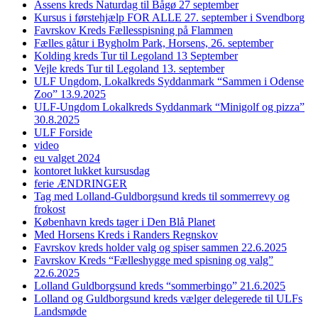
Assens kreds Naturdag til Bågø 27 september
Kursus i førstehjælp FOR ALLE 27. september i Svendborg
Favrskov Kreds Fællesspisning på Flammen
Fælles gåtur i Bygholm Park, Horsens, 26. september
Kolding kreds Tur til Legoland 13 September
Vejle kreds Tur til Legoland 13. september
ULF Ungdom, Lokalkreds Syddanmark “Sammen i Odense
Zoo” 13.9.2025
ULF-Ungdom Lokalkreds Syddanmark “Minigolf og pizza”
30.8.2025
ULF Forside
video
eu valget 2024
kontoret lukket kursusdag
ferie ÆNDRINGER
Tag med Lolland-Guldborgsund kreds til sommerrevy og
frokost
København kreds tager i Den Blå Planet
Med Horsens Kreds i Randers Regnskov
Favrskov kreds holder valg og spiser sammen 22.6.2025
Favrskov Kreds “Fælleshygge med spisning og valg”
22.6.2025
Lolland Guldborgsund kreds “sommerbingo” 21.6.2025
Lolland og Guldborgsund kreds vælger delegerede til ULFs
Landsmøde