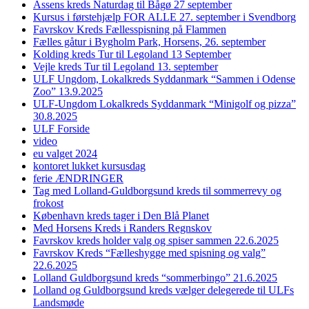
Assens kreds Naturdag til Bågø 27 september
Kursus i førstehjælp FOR ALLE 27. september i Svendborg
Favrskov Kreds Fællesspisning på Flammen
Fælles gåtur i Bygholm Park, Horsens, 26. september
Kolding kreds Tur til Legoland 13 September
Vejle kreds Tur til Legoland 13. september
ULF Ungdom, Lokalkreds Syddanmark “Sammen i Odense
Zoo” 13.9.2025
ULF-Ungdom Lokalkreds Syddanmark “Minigolf og pizza”
30.8.2025
ULF Forside
video
eu valget 2024
kontoret lukket kursusdag
ferie ÆNDRINGER
Tag med Lolland-Guldborgsund kreds til sommerrevy og
frokost
København kreds tager i Den Blå Planet
Med Horsens Kreds i Randers Regnskov
Favrskov kreds holder valg og spiser sammen 22.6.2025
Favrskov Kreds “Fælleshygge med spisning og valg”
22.6.2025
Lolland Guldborgsund kreds “sommerbingo” 21.6.2025
Lolland og Guldborgsund kreds vælger delegerede til ULFs
Landsmøde