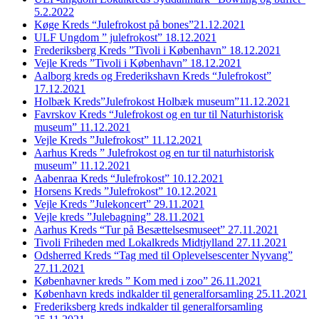
5.2.2022
Køge Kreds “Julefrokost på bones”21.12.2021
ULF Ungdom ” julefrokost” 18.12.2021
Frederiksberg Kreds ”Tivoli i København” 18.12.2021
Vejle Kreds ”Tivoli i København” 18.12.2021
Aalborg kreds og Frederikshavn Kreds “Julefrokost”
17.12.2021
Holbæk Kreds”Julefrokost Holbæk museum”11.12.2021
Favrskov Kreds “Julefrokost og en tur til Naturhistorisk
museum” 11.12.2021
Vejle Kreds ”Julefrokost” 11.12.2021
Aarhus Kreds ” Julefrokost og en tur til naturhistorisk
museum” 11.12.2021
Aabenraa Kreds “Julefrokost” 10.12.2021
Horsens Kreds ”Julefrokost” 10.12.2021
Vejle Kreds ”Julekoncert” 29.11.2021
Vejle kreds ”Julebagning” 28.11.2021
Aarhus Kreds “Tur på Besættelsesmuseet” 27.11.2021
Tivoli Friheden med Lokalkreds Midtjylland 27.11.2021
Odsherred Kreds “Tag med til Oplevelsescenter Nyvang”
27.11.2021
Københavner kreds ” Kom med i zoo” 26.11.2021
København kreds indkalder til generalforsamling 25.11.2021
Frederiksberg kreds indkalder til generalforsamling