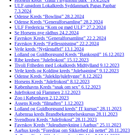
Horsens kreds “Gåtur i Bygholm park” 19.4.2024
ULF-ungdom Lokalkreds Syddanmark Papas Papbar
7.3.2024
Odense Kreds “Bowling” 28.2.2024
Odense Kreds “Generalforsamling” 28.2.2024
ULF Fredericia “Kom og mød ULF” 27.2.2024
Se Horsens nye rådhus 24.2.2024
Favrskov Kreds “Generalforsamling” 22.2.2024
Favrskov Kreds “Fællesspisning” 22.2.2024
Vejle kreds “Nytårstaffel” 13.1.2024
Lolland og Guldborgsund Kreds “Bankospil” 16.12.2023
Ribe kredsen “Julefrokost” 15.12.2023
Tivoli Friheden med Lokalkreds Midtjylland 9.12.2023
Vejle kreds og Kolding kreds “Julebagning” 9.12.2023
Odense Kreds “Juleklip/julehygge” 8.12.2023
Horsens Kreds “Julefrokost” 8.12.2023
Københavns Kreds “snak om sex” 6.12.2023
Julefrokost på Flammen 2.12.2023
Zoo i København 2.12.2023
Assens Kreds “filmaften” 1.12.2023
Lolland og Guldborgsund kreds” IT kursus” 28.11.2023
Aabenraa kreds Brandbekæmpelseskursus 28.11.2023
Svendborg Kreds “Julefrokost” 28.11.2023
Favrskov Kreds “Juleudsmykning i Aarhus” 25.11.2023
Aarhus kreds “Foredrag om Sikkerhed på nettet” 20.11.2023