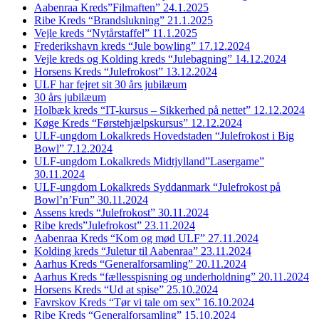
Aabenraa Kreds”Filmaften” 24.1.2025
Ribe Kreds “Brandslukning” 21.1.2025
Vejle kreds “Nytårstaffel” 11.1.2025
Frederikshavn kreds “Jule bowling” 17.12.2024
Vejle kreds og Kolding kreds “Julebagning” 14.12.2024
Horsens Kreds “Julefrokost” 13.12.2024
ULF har fejret sit 30 års jubilæum
30 års jubilæum
Holbæk kreds “IT-kursus – Sikkerhed på nettet” 12.12.2024
Køge Kreds “Førstehjælpskursus” 12.12.2024
ULF-ungdom Lokalkreds Hovedstaden “Julefrokost i Big
Bowl” 7.12.2024
ULF-ungdom Lokalkreds Midtjylland”Lasergame”
30.11.2024
ULF-ungdom Lokalkreds Syddanmark “Julefrokost på
Bowl’n’Fun” 30.11.2024
Assens kreds “Julefrokost” 30.11.2024
Ribe kreds”Julefrokost” 23.11.2024
Aabenraa Kreds “Kom og mød ULF” 27.11.2024
Kolding kreds “Juletur til Aabenraa” 23.11.2024
Aarhus Kreds “Generalforsamling” 20.11.2024
Aarhus Kreds “fællesspisning og underholdning” 20.11.2024
Horsens Kreds “Ud at spise” 25.10.2024
Favrskov Kreds “Tør vi tale om sex” 16.10.2024
Ribe Kreds “Generalforsamling” 15.10.2024