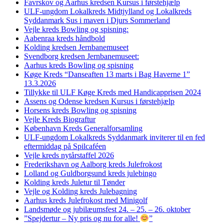
Favrskov og Aarhus kredsen Kursus i førstehjælp
ULF-ungdom Lokalkreds Midtjylland og Lokalkreds
Syddanmark Sus i maven i Djurs Sommerland
Vejle kreds Bowling og spisning:
Aabenraa kreds håndbold
Kolding kredsen Jernbanemuseet
Svendborg kredsen Jernbanemuseet:
Aarhus kreds Bowling og spisning
Køge Kreds “Danseaften 13 marts i Bag Haverne 1”
13.3.2026
Tillykke til ULF Køge Kreds med Handicapprisen 2024
Assens og Odense kredsen Kursus i førstehjælp
Horsens kreds Bowling og spisning
Vejle Kreds Biograftur
København Kreds Generalforsamling
ULF-ungdom Lokalkreds Syddanmark inviterer til en fed
eftermiddag på Spilcaféen
Vejle kreds nytårstaffel 2026
Frederikshavn og Aalborg kreds Julefrokost
Lolland og Guldborgsund kreds julebingo
Kolding kreds Juletur til Tønder
Vejle og Kolding kreds Julebagning
Aarhus kreds Julefrokost med Minigolf
Landsmøde og jubilæumsfest 24. – 25. – 26. oktober
”Spejdertur – Ny pris og nu for alle!
”