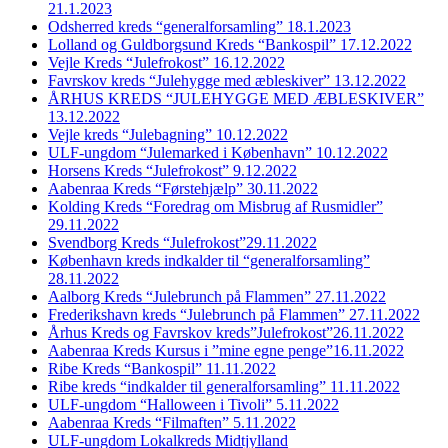
21.1.2023
Odsherred kreds “generalforsamling” 18.1.2023
Lolland og Guldborgsund Kreds “Bankospil” 17.12.2022
Vejle Kreds “Julefrokost” 16.12.2022
Favrskov kreds “Julehygge med æbleskiver” 13.12.2022
ÅRHUS KREDS “JULEHYGGE MED ÆBLESKIVER”
13.12.2022
Vejle kreds “Julebagning” 10.12.2022
ULF-ungdom “Julemarked i København” 10.12.2022
Horsens Kreds “Julefrokost” 9.12.2022
Aabenraa Kreds “Førstehjælp” 30.11.2022
Kolding Kreds “Foredrag om Misbrug af Rusmidler”
29.11.2022
Svendborg Kreds “Julefrokost”29.11.2022
København kreds indkalder til “generalforsamling”
28.11.2022
Aalborg Kreds “Julebrunch på Flammen” 27.11.2022
Frederikshavn kreds “Julebrunch på Flammen” 27.11.2022
Århus Kreds og Favrskov kreds”Julefrokost”26.11.2022
Aabenraa Kreds Kursus i ”mine egne penge”16.11.2022
Ribe Kreds “Bankospil” 11.11.2022
Ribe kreds “indkalder til generalforsamling” 11.11.2022
ULF-ungdom “Halloween i Tivoli” 5.11.2022
Aabenraa Kreds “Filmaften” 5.11.2022
ULF-ungdom Lokalkreds Midtjylland