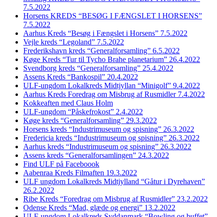
7.5.2022
Horsens KREDS “BESØG I FÆNGSLET I HORSENS”
7.5.2022
Aarhus Kreds “Besøg i Fængslet i Horsens” 7.5.2022
Vejle kreds “Legoland” 7.5.2022
Frederikshavn kreds “Generalforsamling” 6.5.2022
Køge Kreds “Tur til Tycho Brahe planetarium” 26.4.2022
Svendborg kreds “Generalforsamling” 25.4.2022
Assens Kreds “Bankospil” 20.4.2022
ULF-ungdom Lokalkreds Midtjyllan “Minigolf” 9.4.2022
Aarhus Kreds Foredrag om Misbrug af Rusmidler 7.4.2022
Kokkeaften med Claus Holm
ULF-ungdom “Påskefrokost” 2.4.2022
Køge kreds “Generalforsamling” 29.3.2022
Horsens kreds “Industrimuseum og spisning” 26.3.2022
Fredericia kreds “Industrimuseum og spisning” 26.3.2022
Aarhus kreds “Industrimuseum og spisning” 26.3.2022
Assens kreds “Generalforsamlingen” 24.3.2022
Find ULF på Faceboook
Aabenraa Kreds Filmaften 19.3.2022
ULF ungdom Lokalkreds Midtjylland “Gåtur i Dyrehaven”
26.2.2022
Ribe Kreds “Foredrag om Misbrug af Rusmidler” 23.2.2022
Odense Kreds “Mad, glæde og energi” 13.2.2022
ULF-ungdom Lokalkreds Syddanmark “Bowling og buffet”