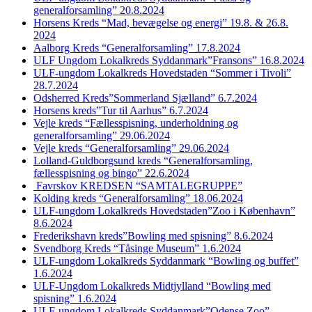
generalforsamling” 20.8.2024
Horsens Kreds “Mad, bevægelse og energi” 19.8. & 26.8.
2024
Aalborg Kreds “Generalforsamling” 17.8.2024
ULF Ungdom Lokalkreds Syddanmark”Fransons” 16.8.2024
ULF-ungdom Lokalkreds Hovedstaden “Sommer i Tivoli”
28.7.2024
Odsherred Kreds”Sommerland Sjælland” 6.7.2024
Horsens kreds”Tur til Aarhus” 6.7.2024
Vejle kreds “Fællesspisning, underholdning og
generalforsamling” 29.06.2024
Vejle kreds “Generalforsamling” 29.06.2024
Lolland-Guldborgsund kreds “Generalforsamling,
fællesspisning og bingo” 22.6.2024
Favrskov KREDSEN “SAMTALEGRUPPE”
Kolding kreds “Generalforsamling” 18.06.2024
ULF-ungdom Lokalkreds Hovedstaden”Zoo i København”
8.6.2024
Frederikshavn kreds”Bowling med spisning” 8.6.2024
Svendborg Kreds “Tåsinge Museum” 1.6.2024
ULF-ungdom Lokalkreds Syddanmark “Bowling og buffet”
1.6.2024
ULF-Ungdom Lokalkreds Midtjylland “Bowling med
spisning” 1.6.2024
ULF-ungdom Lokalkreds Syddanmark”Odense Zoo”