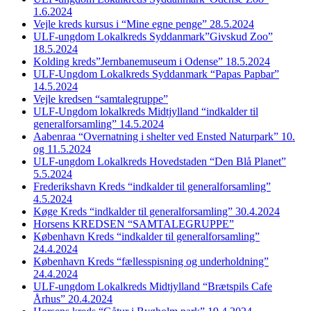
1.6.2024
Vejle kreds kursus i “Mine egne penge” 28.5.2024
ULF-ungdom Lokalkreds Syddanmark”Givskud Zoo”
18.5.2024
Kolding kreds”Jernbanemuseum i Odense” 18.5.2024
ULF-Ungdom Lokalkreds Syddanmark “Papas Papbar”
14.5.2024
Vejle kredsen “samtalegruppe”
ULF-Ungdom lokalkreds Midtjylland “indkalder til
generalforsamling” 14.5.2024
Aabenraa “Overnatning i shelter ved Ensted Naturpark” 10.
og 11.5.2024
ULF-ungdom Lokalkreds Hovedstaden “Den Blå Planet”
5.5.2024
Frederikshavn Kreds “indkalder til generalforsamling”
4.5.2024
Køge Kreds “indkalder til generalforsamling” 30.4.2024
Horsens KREDSEN “SAMTALEGRUPPE”
København Kreds “indkalder til generalforsamling”
24.4.2024
København Kreds “fællesspisning og underholdning”
24.4.2024
ULF-ungdom Lokalkreds Midtjylland “Brætspils Cafe
Århus” 20.4.2024