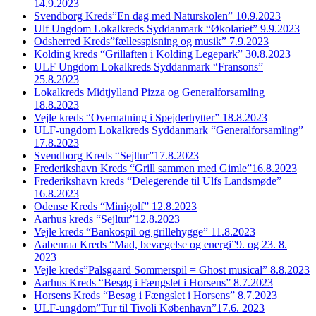
14.9.2023
Svendborg Kreds”En dag med Naturskolen” 10.9.2023
Ulf Ungdom Lokalkreds Syddanmark “Økolariet” 9.9.2023
Odsherred Kreds”fællesspisning og musik” 7.9.2023
Kolding kreds “Grillaften i Kolding Legepark” 30.8.2023
ULF Ungdom Lokalkreds Syddanmark “Fransons”
25.8.2023
Lokalkreds Midtjylland Pizza og Generalforsamling
18.8.2023
Vejle kreds “Overnatning i Spejderhytter” 18.8.2023
ULF-ungdom Lokalkreds Syddanmark “Generalforsamling”
17.8.2023
Svendborg Kreds “Sejltur”17.8.2023
Frederikshavn Kreds “Grill sammen med Gimle”16.8.2023
Frederikshavn kreds “Delegerende til Ulfs Landsmøde”
16.8.2023
Odense Kreds “Minigolf” 12.8.2023
Aarhus kreds “Sejltur”12.8.2023
Vejle kreds “Bankospil og grillehygge” 11.8.2023
Aabenraa Kreds “Mad, bevægelse og energi”9. og 23. 8.
2023
Vejle kreds”Palsgaard Sommerspil = Ghost musical” 8.8.2023
Aarhus Kreds “Besøg i Fængslet i Horsens” 8.7.2023
Horsens Kreds “Besøg i Fængslet i Horsens” 8.7.2023
ULF-ungdom”Tur til Tivoli København”17.6. 2023