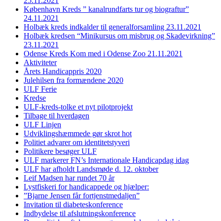
25.11.2021
København Kreds ” kanalrundfarts tur og biograftur”
24.11.2021
Holbæk kreds indkalder til generalforsamling 23.11.2021
Holbæk kredsen “Minikursus om misbrug og Skadevirkning”
23.11.2021
Odense Kreds Kom med i Odense Zoo 21.11.2021
Aktiviteter
Årets Handicappris 2020
Julehilsen fra formændene 2020
ULF Ferie
Kredse
ULF-kreds-tolke et nyt pilotprojekt
Tilbage til hverdagen
ULF Linjen
Udviklingshæmmede gør skrot hot
Politiet advarer om identitetstyveri
Politikere besøger ULF
ULF markerer FN’s Internationale Handicapdag idag
ULF har afholdt Landsmøde d. 12. oktober
Leif Madsen har rundet 70 år
Lystfiskeri for handicappede og hjælper:
”Bjarne Jensen får fortjenstmedaljen”
Invitation til diabeteskonference
Indbydelse til afslutningskonference