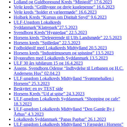
Lolland og Guldborgsund Kreds “Minigolf” 17.6.2023
Vejle kreds “Grillhygge og dreje kuglepenne” 16.6.2023
Vejle kreds “holder et vælgermøde” 16.6.2023
Holbæk Kreds “Kursus om Digitalt Snyd” 9.6.2023
ULF-Ungdom Lokalkreds
Syddanmark”Klatrepark”27.5.2023
Svendborg Kreds”Hyggedag” 22.5.2023
Horsens kreds “Delegerende til Ulfs Landsmøde” 22.5.2023
Horsens kreds “Spilledag” 22.5.2023
Fodboldgolf med Lokalkreds Midtjylland 20.5.2023
Horsens kreds “Industrimuseum og spisning” 13.5.2023
Hyggeaften med Lokalkreds Syddanmark 13.5.2023
ULF 30 års jubilæum 15 og 16.4.2023
Assens, Svendborg,Odense “Indbydelse til Letbanen og H.C.
Andersens Hus” 02.04.23
ULF-ungdom Lokalkreds Midtjylland “Svømmehallen i
Horsens” 25.3.2023
Beskyttet: en ny TEST side
Horsens Kreds “Ud at spise” 24.3.2023
ULF-ungdom Lokalkreds Syddanmark “Shopping og cafe”
18.3.2023
ULF-ungdom Lokalkreds Midtjylland “Den Gamle By i
Århus” 4.3.2023
Lokalkreds Syddanmark “Papas Papbar” 26.1.2023
ULF-ungdom Lokalkreds Midtjylland “i Fængslet i Horsens”