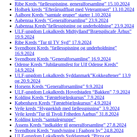
Ribe Kreds “fællesspisning, generalforsamling” 15.10.2024
Holbæk kreds “Efterårsudflugt med Veterantoget” 13.10.2024
Aalborg Kreds “samtale gruper” starter 1.10.2024
Aabenraa Kreds “Generalforsamling” 23.9.2024
Aabenraa Kreds”fællesspisning og underholdning” 23.9.2024
ULF-ungdom Lokalkreds Midtjylland”Brætspilscafe Århus”
19.9.2024
Ribe Kreds “Tur til TV Syd” 17.9.2024
Svendborg Kreds “fællesspisning og underholdning”
16.9.2024
Svendborg Kreds “Generalforsamling” 16.9.2024
Odense Kreds “Jubilæumsfest for Ulf Odense Kreds”
14.9.2024
ULF-ungdom Lokalkreds Syddanmark”Kokkeaftener” 13.9
og 20.9.2024
Horsens Kreds “Generalforsamling” 9.9.2024
ULF-ungdom Lokalkreds Hovedstaden “Bakken” 7.9.2024
Kolding Kreds “Førstehjælpskursus” 7.9.2024
København Kreds “Førstehjælpskursus” 4.9.2024
Vejle kreds “Hyggeklub med fællesspisning” 3.9.2024
Vejle kreds”Tur til Tivoli Friheden Aarhus” 31.8.2024
Kolding kreds “samtalegruppe”
Assens Kreds “indkalder til generalforsamling” 27.8.2024
Svendborg Kreds “rundvisning i Faaborg by” 24.8.2024
ULF-ungdom Lokalkreds Syddanmark “Pizza og