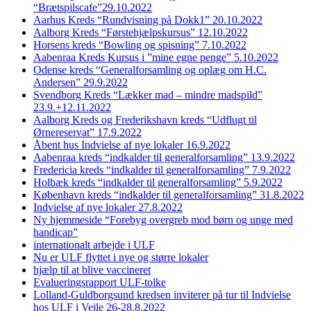
“Brætspilscafe”29.10.2022
Aarhus Kreds “Rundvisning på Dokk1” 20.10.2022
Aalborg Kreds “Førstehjælpskursus” 12.10.2022
Horsens kreds “Bowling og spisning” 7.10.2022
Aabenraa Kreds Kursus i ”mine egne penge” 5.10.2022
Odense kreds “Generalforsamling og oplæg om H.C.
Andersen” 29.9.2022
Svendborg Kreds “Lækker mad – mindre madspild”
23.9.+12.11.2022
Aalborg Kreds og Frederikshavn kreds “Udflugt til
Ørnereservat” 17.9.2022
Åbent hus Indvielse af nye lokaler 16.9.2022
Aabenraa kreds “indkalder til generalforsamling” 13.9.2022
Fredericia kreds “indkalder til generalforsamling” 7.9.2022
Holbæk kreds “indkalder til generalforsamling” 5.9.2022
København kreds “indkalder til generalforsamling” 31.8.2022
Indvielse af nye lokaler 27.8.2022
Ny hjemmeside “Forebyg overgreb mod børn og unge med
handicap”
internationalt arbejde i ULF
Nu er ULF flyttet i nye og større lokaler
hjælp til at blive vaccineret
Evalueringsrapport ULF-tolke
Lolland-Guldborgsund kredsen inviterer på tur til Indvielse
hos ULF i Vejle 26-28.8.2022