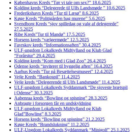
Københavns Kreds “Tør vi tale om sex?” 18.6.2025
Kolding kreds “Delegerede til Ulfs Landsmøde ” 10.6.2025
Frederikshavn Kreds “Tur til Læsø” 8.6.2025
Køge Kreds “Politigården bag murene” 5.6.2025
Svendborg Kreds “sjov spilledag og valg af delegerede”
27.5.2025
Ribe Kreds”Tur til Mandø” 17.5.2025
Horsens kreds “vælgermøde” 12.5.2025
Favrskov kreds “Informationsaften” 30.4.2025
ULF-ungdom Lokalkreds Midtjylland og Klub Glad
“Forårstur” 29.4.2025
Kolding kreds “Kom med i Glad Zoo” 26.4.2025
Odense kreds “inviterer til hyggelig aften” 16.4.2025
Aarhus Kreds “Tur på Besættelsesmuseet” 12.4.2025
Vejle Kreds “Bankospil” 11.4.2025
Vejle kreds “Delegerende til Ulfs Landsmøde” 11.4.2025
ULF-ungdom Lokalkreds Syddanmark “De sjoveste brætspil
i Odense” 30.3.2025
Aabenraa kreds “Bowling og spisning” 28.3.2025
Anbragte i forsorgen får en undskyldning
ULF-ungdom Lokalkreds Midtjylland og Klub
Glad”Bowling” 8.3.2025
Horsens kreds “Bowling og spisning” 21.2.2025
Køge Kreds “Brandslukning” 11.2.2025
ULF-Ungdom Lokalkreds Syddanmark “Minigolf” 25.1.2025