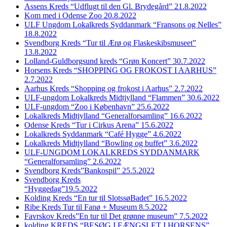
Assens Kreds “Udflugt til den Gl. Brydegård” 21.8.2022
Kom med i Odense Zoo 20.8.2022
ULF Ungdom Lokalkreds Syddanmark “Fransons og Nelles”
18.8.2022
Svendborg Kreds “Tur til Ærø og Flaskeskibsmuseet”
13.8.2022
Lolland-Guldborgsund kreds “Grøn Koncert” 30.7.2022
Horsens Kreds “SHOPPING OG FROKOST I AARHUS”
2.7.2022
Aarhus Kreds “Shopping og frokost i Aarhus” 2.7.2022
ULF-ungdom Lokalkreds Midtjylland “Flammen” 30.6.2022
ULF-ungdom “Zoo i København” 25.6.2022
Lokalkreds Midtjylland “Generalforsamling” 16.6.2022
Odense Kreds “Tur i Cirkus Arena” 15.6.2022
Lokalkreds Syddanmark “Café Hygge” 4.6.2022
Lokalkreds Midtjylland “Bowling og buffet” 3.6.2022
ULF-UNGDOM LOKALKREDS SYDDANMARK
“Generalforsamling” 2.6.2022
Svendborg Kreds”Bankospil” 25.5.2022
Svendborg Kreds
“Hyggedag”19.5.2022
Kolding Kreds “En tur til SlotssøBadet” 16.5.2022
Ribe Kreds Tur til Fanø + Museum 8.5.2022
Favrskov Kreds”En tur til Det grønne museum” 7.5.2022
kolding KREDS “BESØG I FÆNGSLET I HORSENS”