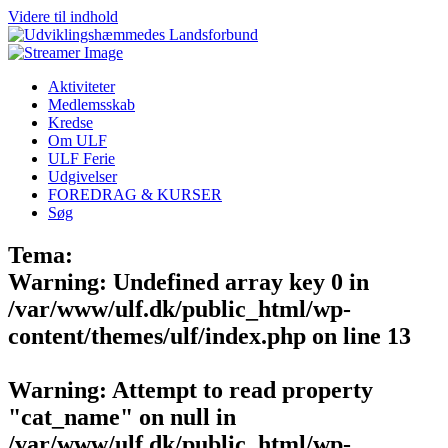
Videre til indhold
Aktiviteter
Medlemsskab
Kredse
Om ULF
ULF Ferie
Udgivelser
FOREDRAG & KURSER
Søg
Tema:
Warning
: Undefined array key 0 in
/var/www/ulf.dk/public_html/wp-
content/themes/ulf/index.php
on line
13
Warning
: Attempt to read property
"cat_name" on null in
/var/www/ulf.dk/public_html/wp-