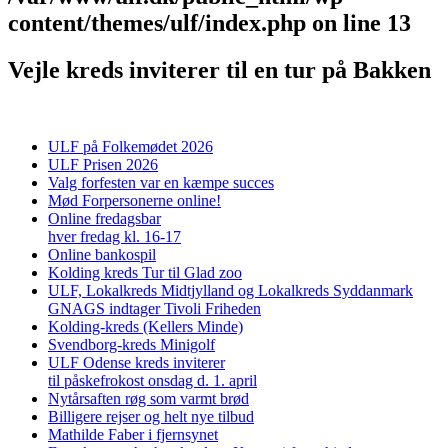
content/themes/ulf/index.php
on line
13
Vejle kreds inviterer til en tur på Bakken
ULF på Folkemødet 2026
ULF Prisen 2026
Valg forfesten var en kæmpe succes
Mød Forpersonerne online!
Online fredagsbar
hver fredag kl. 16-17
Online bankospil
Kolding kreds Tur til Glad zoo
ULF, Lokalkreds Midtjylland og Lokalkreds Syddanmark
GNAGS indtager Tivoli Friheden
Kolding-kreds (Kellers Minde)
Svendborg-kreds Minigolf
ULF Odense kreds inviterer
til påskefrokost onsdag d. 1. april
Nytårsaften røg som varmt brød
Billigere rejser og helt nye tilbud
Mathilde Faber i fjernsynet