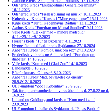
Aalborg Kreds “Skulpturparken i Blokhus” 18.11.2023
Odsherred Kreds “Ekstraordinær Generalforsamling”
16.11.2023
Odsherred Kreds “Fællesspisning og musik” 16.11.2023
København Kreds “Kursus i ”Mine egne penge” 15.11.2023
Køge kreds “Tur til Københavns Rådhus” 13.11.2023
Aarhus Kreds “Foredrag om Mental Sundhed” 9.11.2023
Vejle Kreds “Lækker mad – mindre madspild”
4.11.+25.11.+9.12.2023
Horsens kreds “Tur til Økolariet” 4.11.2023
Hyggeaften med Lokalkreds Syddanmar 27.10.2024
Aabenraa Kreds “Kom og snak om sex” 24.10.2023
Frederikshavn kreds og Aalborg kreds “Foredrag om
diabetes” 14.10.2023
Vejle kreds “Kom med i Glad Zoo” 14.10.2023
Landsmøde 8.10.2023
Efterårskursus i Odense 6-8.10. 2023
Aabenraa Kreds”Mad, bevægelse og energi”
28.9.&12.10.2023
ULF-ungdom “Zoo i Københav” 23.9.2023
Tak for opmærksomheden til vores åbent hus d. 27.8.22 og d.
16.9.22
Lolland og Guldborgsund kredsen “Kom med i zoo”
23.9.2023
ULF-ungdom Lokalkreds Syddanmark “Papas Papbar”