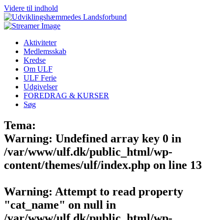
Videre til indhold
Aktiviteter
Medlemsskab
Kredse
Om ULF
ULF Ferie
Udgivelser
FOREDRAG & KURSER
Søg
Tema:
Warning
: Undefined array key 0 in
/var/www/ulf.dk/public_html/wp-
content/themes/ulf/index.php
on line
13
Warning
: Attempt to read property
"cat_name" on null in
/var/www/ulf.dk/public_html/wp-