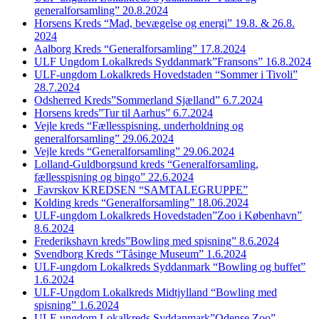
generalforsamling” 20.8.2024
Horsens Kreds “Mad, bevægelse og energi” 19.8. & 26.8.
2024
Aalborg Kreds “Generalforsamling” 17.8.2024
ULF Ungdom Lokalkreds Syddanmark”Fransons” 16.8.2024
ULF-ungdom Lokalkreds Hovedstaden “Sommer i Tivoli”
28.7.2024
Odsherred Kreds”Sommerland Sjælland” 6.7.2024
Horsens kreds”Tur til Aarhus” 6.7.2024
Vejle kreds “Fællesspisning, underholdning og
generalforsamling” 29.06.2024
Vejle kreds “Generalforsamling” 29.06.2024
Lolland-Guldborgsund kreds “Generalforsamling,
fællesspisning og bingo” 22.6.2024
Favrskov KREDSEN “SAMTALEGRUPPE”
Kolding kreds “Generalforsamling” 18.06.2024
ULF-ungdom Lokalkreds Hovedstaden”Zoo i København”
8.6.2024
Frederikshavn kreds”Bowling med spisning” 8.6.2024
Svendborg Kreds “Tåsinge Museum” 1.6.2024
ULF-ungdom Lokalkreds Syddanmark “Bowling og buffet”
1.6.2024
ULF-Ungdom Lokalkreds Midtjylland “Bowling med
spisning” 1.6.2024
ULF-ungdom Lokalkreds Syddanmark”Odense Zoo”