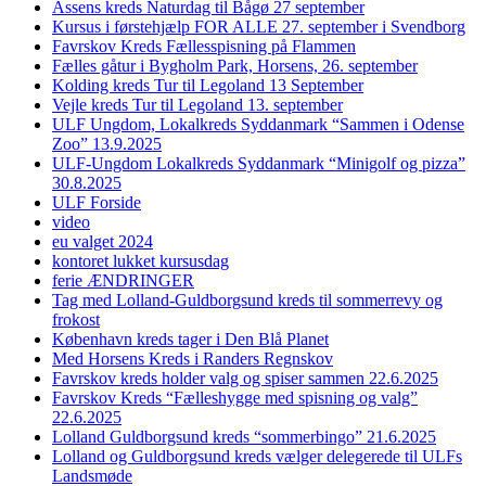
Assens kreds Naturdag til Bågø 27 september
Kursus i førstehjælp FOR ALLE 27. september i Svendborg
Favrskov Kreds Fællesspisning på Flammen
Fælles gåtur i Bygholm Park, Horsens, 26. september
Kolding kreds Tur til Legoland 13 September
Vejle kreds Tur til Legoland 13. september
ULF Ungdom, Lokalkreds Syddanmark “Sammen i Odense
Zoo” 13.9.2025
ULF-Ungdom Lokalkreds Syddanmark “Minigolf og pizza”
30.8.2025
ULF Forside
video
eu valget 2024
kontoret lukket kursusdag
ferie ÆNDRINGER
Tag med Lolland-Guldborgsund kreds til sommerrevy og
frokost
København kreds tager i Den Blå Planet
Med Horsens Kreds i Randers Regnskov
Favrskov kreds holder valg og spiser sammen 22.6.2025
Favrskov Kreds “Fælleshygge med spisning og valg”
22.6.2025
Lolland Guldborgsund kreds “sommerbingo” 21.6.2025
Lolland og Guldborgsund kreds vælger delegerede til ULFs
Landsmøde