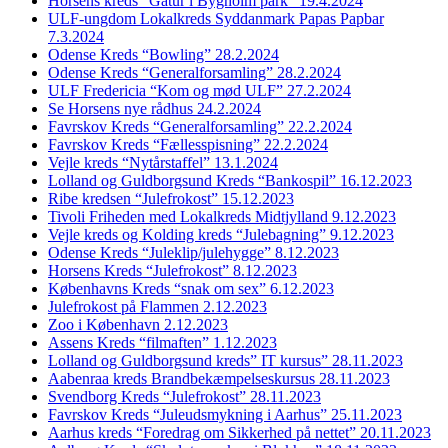
Horsens kreds “Gåtur i Bygholm park” 19.4.2024
ULF-ungdom Lokalkreds Syddanmark Papas Papbar
7.3.2024
Odense Kreds “Bowling” 28.2.2024
Odense Kreds “Generalforsamling” 28.2.2024
ULF Fredericia “Kom og mød ULF” 27.2.2024
Se Horsens nye rådhus 24.2.2024
Favrskov Kreds “Generalforsamling” 22.2.2024
Favrskov Kreds “Fællesspisning” 22.2.2024
Vejle kreds “Nytårstaffel” 13.1.2024
Lolland og Guldborgsund Kreds “Bankospil” 16.12.2023
Ribe kredsen “Julefrokost” 15.12.2023
Tivoli Friheden med Lokalkreds Midtjylland 9.12.2023
Vejle kreds og Kolding kreds “Julebagning” 9.12.2023
Odense Kreds “Juleklip/julehygge” 8.12.2023
Horsens Kreds “Julefrokost” 8.12.2023
Københavns Kreds “snak om sex” 6.12.2023
Julefrokost på Flammen 2.12.2023
Zoo i København 2.12.2023
Assens Kreds “filmaften” 1.12.2023
Lolland og Guldborgsund kreds” IT kursus” 28.11.2023
Aabenraa kreds Brandbekæmpelseskursus 28.11.2023
Svendborg Kreds “Julefrokost” 28.11.2023
Favrskov Kreds “Juleudsmykning i Aarhus” 25.11.2023
Aarhus kreds “Foredrag om Sikkerhed på nettet” 20.11.2023