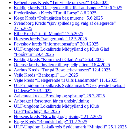
Københavns Kreds “Tør vi tale om sex?” 18.6.2025
Kolding kreds “Delegerede til Ulfs Landsmøde ” 10.6.2025
Frederikshavn Kreds “Tur til Læsø” 8.6.2025
Køge Kreds “Politigården bag murene” 5.6.2025
Svendborg Kreds “sjov spilledag og valg af delegerede”
27.5.2025
Ribe Kreds”Tur til Mandø” 17.5.2025
Horsens kreds “vælgermøde” 12.5.2025
Favrskov kreds “Informationsaften” 30.4.2025
ULF-ungdom Lokalkreds Midtjylland og Klub Glad
“Forårstur” 29.4.2025
Kolding kreds “Kom med i Glad Zoo” 26.4.2025
Odense kreds “inviterer til hyggelig aften” 16.4.2025
Aarhus Kreds “Tur på Besættelsesmuseet” 12.4.2025
Vejle Kreds “Bankospil” 11.4.2025
Vejle kreds “Delegerende til Ulfs Landsmøde” 11.4.2025
ULF-ungdom Lokalkreds Syddanmark “De sjoveste brætspil
i Odense” 30.3.2025
Aabenraa kreds “Bowling og spisning” 28.3.2025
Anbragte i forsorgen får en undskyldning
ULF-ungdom Lokalkreds Midtjylland og Klub
Glad”Bowling” 8.3.2025
Horsens kreds “Bowling og spisning” 21.2.2025
Køge Kreds “Brandslukning” 11.2.2025
ULF-Ungdom Lokalkreds Syddanmark “Minigolf” 25.1.2025