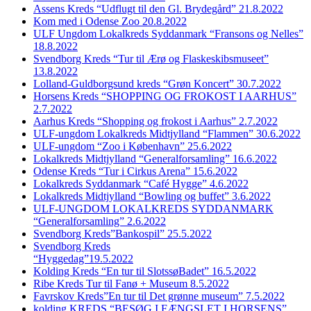
Assens Kreds “Udflugt til den Gl. Brydegård” 21.8.2022
Kom med i Odense Zoo 20.8.2022
ULF Ungdom Lokalkreds Syddanmark “Fransons og Nelles”
18.8.2022
Svendborg Kreds “Tur til Ærø og Flaskeskibsmuseet”
13.8.2022
Lolland-Guldborgsund kreds “Grøn Koncert” 30.7.2022
Horsens Kreds “SHOPPING OG FROKOST I AARHUS”
2.7.2022
Aarhus Kreds “Shopping og frokost i Aarhus” 2.7.2022
ULF-ungdom Lokalkreds Midtjylland “Flammen” 30.6.2022
ULF-ungdom “Zoo i København” 25.6.2022
Lokalkreds Midtjylland “Generalforsamling” 16.6.2022
Odense Kreds “Tur i Cirkus Arena” 15.6.2022
Lokalkreds Syddanmark “Café Hygge” 4.6.2022
Lokalkreds Midtjylland “Bowling og buffet” 3.6.2022
ULF-UNGDOM LOKALKREDS SYDDANMARK
“Generalforsamling” 2.6.2022
Svendborg Kreds”Bankospil” 25.5.2022
Svendborg Kreds
“Hyggedag”19.5.2022
Kolding Kreds “En tur til SlotssøBadet” 16.5.2022
Ribe Kreds Tur til Fanø + Museum 8.5.2022
Favrskov Kreds”En tur til Det grønne museum” 7.5.2022
kolding KREDS “BESØG I FÆNGSLET I HORSENS”