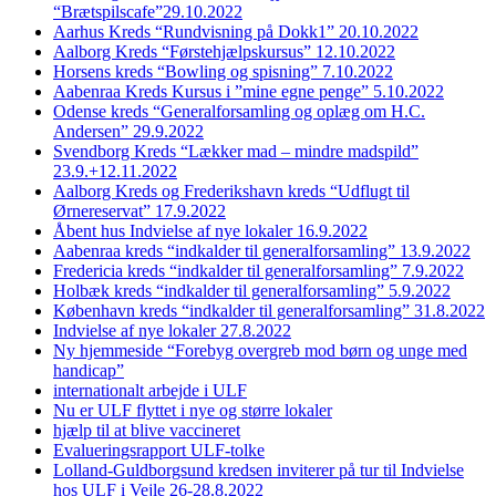
“Brætspilscafe”29.10.2022
Aarhus Kreds “Rundvisning på Dokk1” 20.10.2022
Aalborg Kreds “Førstehjælpskursus” 12.10.2022
Horsens kreds “Bowling og spisning” 7.10.2022
Aabenraa Kreds Kursus i ”mine egne penge” 5.10.2022
Odense kreds “Generalforsamling og oplæg om H.C.
Andersen” 29.9.2022
Svendborg Kreds “Lækker mad – mindre madspild”
23.9.+12.11.2022
Aalborg Kreds og Frederikshavn kreds “Udflugt til
Ørnereservat” 17.9.2022
Åbent hus Indvielse af nye lokaler 16.9.2022
Aabenraa kreds “indkalder til generalforsamling” 13.9.2022
Fredericia kreds “indkalder til generalforsamling” 7.9.2022
Holbæk kreds “indkalder til generalforsamling” 5.9.2022
København kreds “indkalder til generalforsamling” 31.8.2022
Indvielse af nye lokaler 27.8.2022
Ny hjemmeside “Forebyg overgreb mod børn og unge med
handicap”
internationalt arbejde i ULF
Nu er ULF flyttet i nye og større lokaler
hjælp til at blive vaccineret
Evalueringsrapport ULF-tolke
Lolland-Guldborgsund kredsen inviterer på tur til Indvielse
hos ULF i Vejle 26-28.8.2022