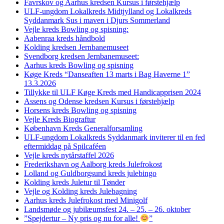
Favrskov og Aarhus kredsen Kursus i førstehjælp
ULF-ungdom Lokalkreds Midtjylland og Lokalkreds
Syddanmark Sus i maven i Djurs Sommerland
Vejle kreds Bowling og spisning:
Aabenraa kreds håndbold
Kolding kredsen Jernbanemuseet
Svendborg kredsen Jernbanemuseet:
Aarhus kreds Bowling og spisning
Køge Kreds “Danseaften 13 marts i Bag Haverne 1”
13.3.2026
Tillykke til ULF Køge Kreds med Handicapprisen 2024
Assens og Odense kredsen Kursus i førstehjælp
Horsens kreds Bowling og spisning
Vejle Kreds Biograftur
København Kreds Generalforsamling
ULF-ungdom Lokalkreds Syddanmark inviterer til en fed
eftermiddag på Spilcaféen
Vejle kreds nytårstaffel 2026
Frederikshavn og Aalborg kreds Julefrokost
Lolland og Guldborgsund kreds julebingo
Kolding kreds Juletur til Tønder
Vejle og Kolding kreds Julebagning
Aarhus kreds Julefrokost med Minigolf
Landsmøde og jubilæumsfest 24. – 25. – 26. oktober
”Spejdertur – Ny pris og nu for alle!
”