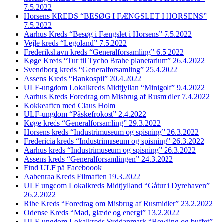
7.5.2022
Horsens KREDS “BESØG I FÆNGSLET I HORSENS”
7.5.2022
Aarhus Kreds “Besøg i Fængslet i Horsens” 7.5.2022
Vejle kreds “Legoland” 7.5.2022
Frederikshavn kreds “Generalforsamling” 6.5.2022
Køge Kreds “Tur til Tycho Brahe planetarium” 26.4.2022
Svendborg kreds “Generalforsamling” 25.4.2022
Assens Kreds “Bankospil” 20.4.2022
ULF-ungdom Lokalkreds Midtjyllan “Minigolf” 9.4.2022
Aarhus Kreds Foredrag om Misbrug af Rusmidler 7.4.2022
Kokkeaften med Claus Holm
ULF-ungdom “Påskefrokost” 2.4.2022
Køge kreds “Generalforsamling” 29.3.2022
Horsens kreds “Industrimuseum og spisning” 26.3.2022
Fredericia kreds “Industrimuseum og spisning” 26.3.2022
Aarhus kreds “Industrimuseum og spisning” 26.3.2022
Assens kreds “Generalforsamlingen” 24.3.2022
Find ULF på Faceboook
Aabenraa Kreds Filmaften 19.3.2022
ULF ungdom Lokalkreds Midtjylland “Gåtur i Dyrehaven”
26.2.2022
Ribe Kreds “Foredrag om Misbrug af Rusmidler” 23.2.2022
Odense Kreds “Mad, glæde og energi” 13.2.2022
ULF-ungdom Lokalkreds Syddanmark “Bowling og buffet”