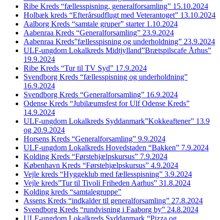
Ribe Kreds “fællesspisning, generalforsamling” 15.10.2024
Holbæk kreds “Efterårsudflugt med Veterantoget” 13.10.2024
Aalborg Kreds “samtale gruper” starter 1.10.2024
Aabenraa Kreds “Generalforsamling” 23.9.2024
Aabenraa Kreds”fællesspisning og underholdning” 23.9.2024
ULF-ungdom Lokalkreds Midtjylland”Brætspilscafe Århus”
19.9.2024
Ribe Kreds “Tur til TV Syd” 17.9.2024
Svendborg Kreds “fællesspisning og underholdning”
16.9.2024
Svendborg Kreds “Generalforsamling” 16.9.2024
Odense Kreds “Jubilæumsfest for Ulf Odense Kreds”
14.9.2024
ULF-ungdom Lokalkreds Syddanmark”Kokkeaftener” 13.9
og 20.9.2024
Horsens Kreds “Generalforsamling” 9.9.2024
ULF-ungdom Lokalkreds Hovedstaden “Bakken” 7.9.2024
Kolding Kreds “Førstehjælpskursus” 7.9.2024
København Kreds “Førstehjælpskursus” 4.9.2024
Vejle kreds “Hyggeklub med fællesspisning” 3.9.2024
Vejle kreds”Tur til Tivoli Friheden Aarhus” 31.8.2024
Kolding kreds “samtalegruppe”
Assens Kreds “indkalder til generalforsamling” 27.8.2024
Svendborg Kreds “rundvisning i Faaborg by” 24.8.2024
ULF-ungdom Lokalkreds Syddanmark “Pizza og