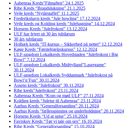
Aabenraa Kreds”Filmaften” 24.1.2025
Ribe Kreds “Brandslukning” 21.1.2025
Vejle kreds “Nytårstaffel” 11.1.2025
Frederikshavn kreds “Jule bowling” 17.12.2024
Vejle kreds og Kolding kreds “Julebagning” 14.12.2024
Horsens Kreds “Julefrokost” 13.12.2024
ULF har fejret sit 30 års jubilæum
30 års jubilæum
Holbæk kreds “IT-kursus – Sikkerhed på nettet” 12.12.2024
Køge Kreds “Førstehjælpskursus” 12.12.2024
ULF-ungdom Lokalkreds Hovedstaden “Julefrokost i Big
Bowl” 7.12.2024
ULF-ungdom Lokalkreds Midtjylland”Lasergame”
30.11.2024
ULF-ungdom Lokalkreds Syddanmark “Julefrokost på
Bowl’n’Fun” 30.11.2024
Assens kreds “Julefrokost” 30.11.2024
Ribe kreds”Julefrokost” 23.11.2024
Aabenraa Kreds “Kom og mød ULF” 27.11.2024
Kolding kreds “Juletur til Aabenraa” 23.11.2024
Aarhus Kreds “Generalforsamling” 20.11.2024
Aarhus Kreds “fællesspisning og underholdning” 20.11.2024
Horsens Kreds “Ud at spise” 25.10.2024
Favrskov Kreds “Tør vi tale om sex” 16.10.2024
Ribe Kreds “Generalforsamling” 15.10.2024