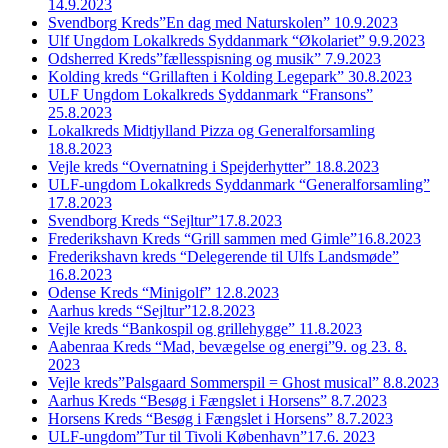
14.9.2023
Svendborg Kreds”En dag med Naturskolen” 10.9.2023
Ulf Ungdom Lokalkreds Syddanmark “Økolariet” 9.9.2023
Odsherred Kreds”fællesspisning og musik” 7.9.2023
Kolding kreds “Grillaften i Kolding Legepark” 30.8.2023
ULF Ungdom Lokalkreds Syddanmark “Fransons”
25.8.2023
Lokalkreds Midtjylland Pizza og Generalforsamling
18.8.2023
Vejle kreds “Overnatning i Spejderhytter” 18.8.2023
ULF-ungdom Lokalkreds Syddanmark “Generalforsamling”
17.8.2023
Svendborg Kreds “Sejltur”17.8.2023
Frederikshavn Kreds “Grill sammen med Gimle”16.8.2023
Frederikshavn kreds “Delegerende til Ulfs Landsmøde”
16.8.2023
Odense Kreds “Minigolf” 12.8.2023
Aarhus kreds “Sejltur”12.8.2023
Vejle kreds “Bankospil og grillehygge” 11.8.2023
Aabenraa Kreds “Mad, bevægelse og energi”9. og 23. 8.
2023
Vejle kreds”Palsgaard Sommerspil = Ghost musical” 8.8.2023
Aarhus Kreds “Besøg i Fængslet i Horsens” 8.7.2023
Horsens Kreds “Besøg i Fængslet i Horsens” 8.7.2023
ULF-ungdom”Tur til Tivoli København”17.6. 2023