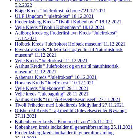
5.2.2022
Køge Kreds “Julefrokost på bones”21.12.2021
ULF Ungdom ” julefrokost” 18.12.2021
Frederiksberg Kreds ”Tivoli i København” 18.12.2021
Vejle Kreds ”Tivoli i København” 18.12.2021
Aalborg kreds og Frederikshavn Kreds “Julefrokost”
17.12.2021
Holbæk Kreds”Julefrokost Holbæk museum”11.12.2021
Favrskov Kreds “Julefrokost og en tur til Naturhistorisk
museum” 11.12.2021
Vejle Kreds ”Julefrokost” 11.12.2021
Aarhus Kreds ” Julefrokost og en tur til naturhistorisk
museum” 11.12.2021
Aabenraa Kreds “Julefrokost” 10.12.2021
Horsens Kreds ”Julefrokost” 10.12.2021
Vejle Kreds ”Julekoncert” 29.11.2021
Vejle kreds ”Julebagning” 28.11.2021
Aarhus Kreds “Tur på Besættelsesmuseet” 27.11.2021
Tivoli Friheden med Lokalkreds Midtjylland 27.11.2021
Odsherred Kreds “Tag med til Oplevelsescenter Nyvang”
27.11.2021
Københavner kreds ” Kom med i zoo” 26.11.2021
København kreds indkalder til generalforsamling 25.11.2021
Frederiksberg kreds indkalder til generalforsamling