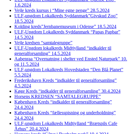
1.6.2024
Vejle kreds kursus i “Mine egne penge” 28.5.2024
ULF-ungdom Lokalkreds Syddanmark”Givskud Zoo”
18.5.2024
Kolding kreds”Jernbanemuseum i Odense” 18.5.2024
ULF-Ungdom Lokalkreds Syddanmark “Papas Papbar”
14.5.2024
Vejle kredsen “samtalegruppe”
ULF-Ungdom lokalkreds Midtjylland “indkalder til
generalforsamling” 14.5.2024
Aabenraa “Overnatning i shelter ved Ensted Naturpark” 10.
og 11.5.2024
ULF-ungdom Lokalkreds Hovedstaden “Den Blå Planet”
5.5.2024
Frederikshavn Kreds “indkalder til generalforsamling”
4.5.2024
Køge Kreds “indkalder til generalforsamling” 30.4.2024
Horsens KREDSEN “SAMTALEGRUPPE”
København Kreds “indkalder til generalforsamling”
24.4.2024
København Kreds “fællesspisning og underholdning”
24.4.2024
ULF-ungdom Lokalkreds Midtjylland “Brætspils Cafe
Århus” 20.4.2024