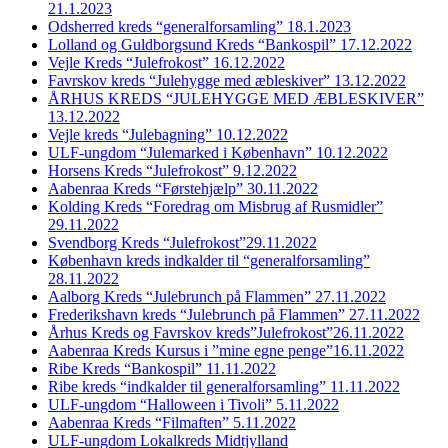
21.1.2023
Odsherred kreds “generalforsamling” 18.1.2023
Lolland og Guldborgsund Kreds “Bankospil” 17.12.2022
Vejle Kreds “Julefrokost” 16.12.2022
Favrskov kreds “Julehygge med æbleskiver” 13.12.2022
ÅRHUS KREDS “JULEHYGGE MED ÆBLESKIVER”
13.12.2022
Vejle kreds “Julebagning” 10.12.2022
ULF-ungdom “Julemarked i København” 10.12.2022
Horsens Kreds “Julefrokost” 9.12.2022
Aabenraa Kreds “Førstehjælp” 30.11.2022
Kolding Kreds “Foredrag om Misbrug af Rusmidler”
29.11.2022
Svendborg Kreds “Julefrokost”29.11.2022
København kreds indkalder til “generalforsamling”
28.11.2022
Aalborg Kreds “Julebrunch på Flammen” 27.11.2022
Frederikshavn kreds “Julebrunch på Flammen” 27.11.2022
Århus Kreds og Favrskov kreds”Julefrokost”26.11.2022
Aabenraa Kreds Kursus i ”mine egne penge”16.11.2022
Ribe Kreds “Bankospil” 11.11.2022
Ribe kreds “indkalder til generalforsamling” 11.11.2022
ULF-ungdom “Halloween i Tivoli” 5.11.2022
Aabenraa Kreds “Filmaften” 5.11.2022
ULF-ungdom Lokalkreds Midtjylland