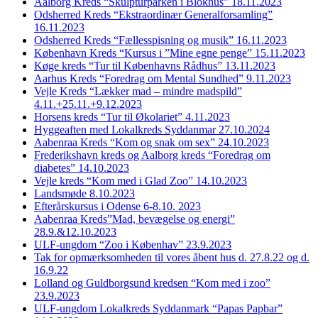
Aalborg Kreds “Skulpturparken i Blokhus” 18.11.2023
Odsherred Kreds “Ekstraordinær Generalforsamling”
16.11.2023
Odsherred Kreds “Fællesspisning og musik” 16.11.2023
København Kreds “Kursus i ”Mine egne penge” 15.11.2023
Køge kreds “Tur til Københavns Rådhus” 13.11.2023
Aarhus Kreds “Foredrag om Mental Sundhed” 9.11.2023
Vejle Kreds “Lækker mad – mindre madspild”
4.11.+25.11.+9.12.2023
Horsens kreds “Tur til Økolariet” 4.11.2023
Hyggeaften med Lokalkreds Syddanmar 27.10.2024
Aabenraa Kreds “Kom og snak om sex” 24.10.2023
Frederikshavn kreds og Aalborg kreds “Foredrag om
diabetes” 14.10.2023
Vejle kreds “Kom med i Glad Zoo” 14.10.2023
Landsmøde 8.10.2023
Efterårskursus i Odense 6-8.10. 2023
Aabenraa Kreds”Mad, bevægelse og energi”
28.9.&12.10.2023
ULF-ungdom “Zoo i Københav” 23.9.2023
Tak for opmærksomheden til vores åbent hus d. 27.8.22 og d.
16.9.22
Lolland og Guldborgsund kredsen “Kom med i zoo”
23.9.2023
ULF-ungdom Lokalkreds Syddanmark “Papas Papbar”