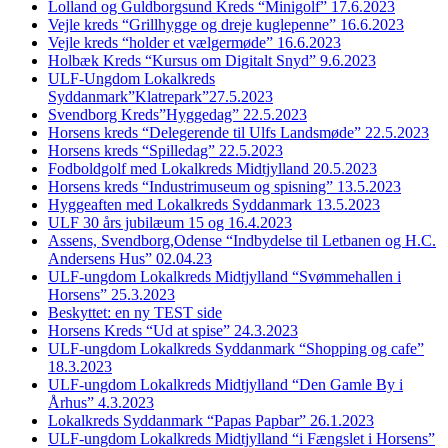
Lolland og Guldborgsund Kreds “Minigolf” 17.6.2023
Vejle kreds “Grillhygge og dreje kuglepenne” 16.6.2023
Vejle kreds “holder et vælgermøde” 16.6.2023
Holbæk Kreds “Kursus om Digitalt Snyd” 9.6.2023
ULF-Ungdom Lokalkreds
Syddanmark”Klatrepark”27.5.2023
Svendborg Kreds”Hyggedag” 22.5.2023
Horsens kreds “Delegerende til Ulfs Landsmøde” 22.5.2023
Horsens kreds “Spilledag” 22.5.2023
Fodboldgolf med Lokalkreds Midtjylland 20.5.2023
Horsens kreds “Industrimuseum og spisning” 13.5.2023
Hyggeaften med Lokalkreds Syddanmark 13.5.2023
ULF 30 års jubilæum 15 og 16.4.2023
Assens, Svendborg,Odense “Indbydelse til Letbanen og H.C.
Andersens Hus” 02.04.23
ULF-ungdom Lokalkreds Midtjylland “Svømmehallen i
Horsens” 25.3.2023
Beskyttet: en ny TEST side
Horsens Kreds “Ud at spise” 24.3.2023
ULF-ungdom Lokalkreds Syddanmark “Shopping og cafe”
18.3.2023
ULF-ungdom Lokalkreds Midtjylland “Den Gamle By i
Århus” 4.3.2023
Lokalkreds Syddanmark “Papas Papbar” 26.1.2023
ULF-ungdom Lokalkreds Midtjylland “i Fængslet i Horsens”