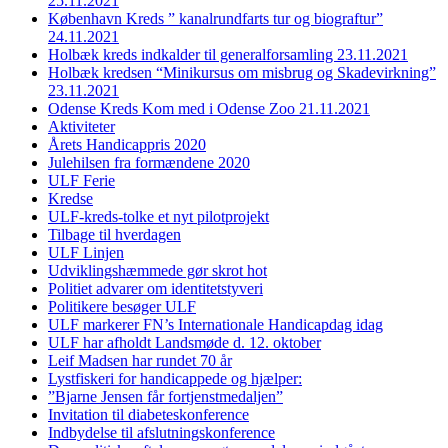
25.11.2021
København Kreds ” kanalrundfarts tur og biograftur”
24.11.2021
Holbæk kreds indkalder til generalforsamling 23.11.2021
Holbæk kredsen “Minikursus om misbrug og Skadevirkning”
23.11.2021
Odense Kreds Kom med i Odense Zoo 21.11.2021
Aktiviteter
Årets Handicappris 2020
Julehilsen fra formændene 2020
ULF Ferie
Kredse
ULF-kreds-tolke et nyt pilotprojekt
Tilbage til hverdagen
ULF Linjen
Udviklingshæmmede gør skrot hot
Politiet advarer om identitetstyveri
Politikere besøger ULF
ULF markerer FN’s Internationale Handicapdag idag
ULF har afholdt Landsmøde d. 12. oktober
Leif Madsen har rundet 70 år
Lystfiskeri for handicappede og hjælper:
”Bjarne Jensen får fortjenstmedaljen”
Invitation til diabeteskonference
Indbydelse til afslutningskonference