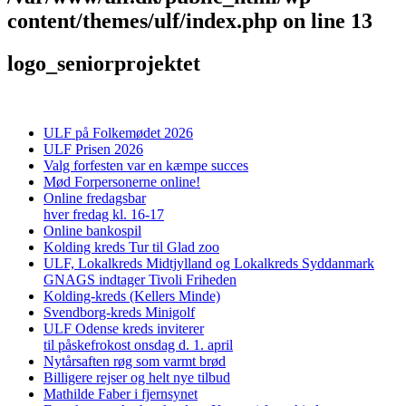
content/themes/ulf/index.php
on line
13
logo_seniorprojektet
ULF på Folkemødet 2026
ULF Prisen 2026
Valg forfesten var en kæmpe succes
Mød Forpersonerne online!
Online fredagsbar
hver fredag kl. 16-17
Online bankospil
Kolding kreds Tur til Glad zoo
ULF, Lokalkreds Midtjylland og Lokalkreds Syddanmark
GNAGS indtager Tivoli Friheden
Kolding-kreds (Kellers Minde)
Svendborg-kreds Minigolf
ULF Odense kreds inviterer
til påskefrokost onsdag d. 1. april
Nytårsaften røg som varmt brød
Billigere rejser og helt nye tilbud
Mathilde Faber i fjernsynet