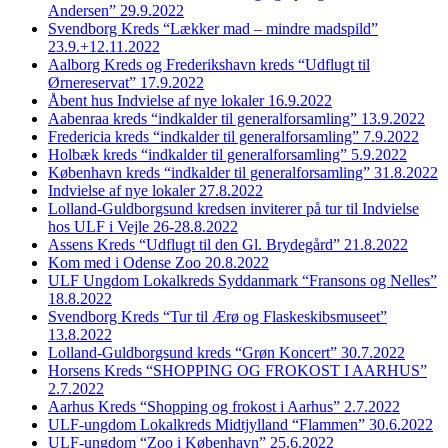
Andersen” 29.9.2022
Svendborg Kreds “Lækker mad – mindre madspild”
23.9.+12.11.2022
Aalborg Kreds og Frederikshavn kreds “Udflugt til
Ørnereservat” 17.9.2022
Åbent hus Indvielse af nye lokaler 16.9.2022
Aabenraa kreds “indkalder til generalforsamling” 13.9.2022
Fredericia kreds “indkalder til generalforsamling” 7.9.2022
Holbæk kreds “indkalder til generalforsamling” 5.9.2022
København kreds “indkalder til generalforsamling” 31.8.2022
Indvielse af nye lokaler 27.8.2022
Lolland-Guldborgsund kredsen inviterer på tur til Indvielse
hos ULF i Vejle 26-28.8.2022
Assens Kreds “Udflugt til den Gl. Brydegård” 21.8.2022
Kom med i Odense Zoo 20.8.2022
ULF Ungdom Lokalkreds Syddanmark “Fransons og Nelles”
18.8.2022
Svendborg Kreds “Tur til Ærø og Flaskeskibsmuseet”
13.8.2022
Lolland-Guldborgsund kreds “Grøn Koncert” 30.7.2022
Horsens Kreds “SHOPPING OG FROKOST I AARHUS”
2.7.2022
Aarhus Kreds “Shopping og frokost i Aarhus” 2.7.2022
ULF-ungdom Lokalkreds Midtjylland “Flammen” 30.6.2022
ULF-ungdom “Zoo i København” 25.6.2022