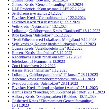
Odense Kreds “Bowling” 28.2.2024
Odense Kreds “Generalforsamling” 28.2.2024
ULF Fredericia “Kom og mød ULF” 27.2.2024
Se Horsens nye rådhus 24.2.2024
Favrskov Kreds “Generalforsamling” 22.2.2024
Favrskov Kreds “Fællesspisning” 22.2.2024
Vejle kreds “Nytårstaffel” 13.1.2024
Lolland og Guldborgsund Kreds “Bankospil” 16.12.2023
Ribe kredsen “Julefrokost” 15.12.2023
Tivoli Friheden med Lokalkreds Midtjylland 9.12.2023
Vejle kreds og Kolding kreds “Julebagning” 9.12.2023
Odense Kreds “Juleklip/julehygge” 8.12.2023
Horsens Kreds “Julefrokost” 8.12.2023
Københavns Kreds “snak om sex” 6.12.2023
Julefrokost på Flammen 2.12.2023
Zoo i København 2.12.2023
Assens Kreds “filmaften” 1.12.2023
Lolland og Guldborgsund kreds” IT kursus” 28.11.2023
Aabenraa kreds Brandbekæmpelseskursus 28.11.2023
Svendborg Kreds “Julefrokost” 28.11.2023
Favrskov Kreds “Juleudsmykning i Aarhus” 25.11.2023
Aarhus kreds “Foredrag om Sikkerhed på nettet” 20.11.2023
Aalborg Kreds “Skulpturparken i Blokhus” 18.11.2023
Odsherred Kreds “Ekstraordinær Generalforsamling”
16.11.2023