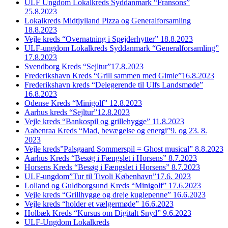
ULF Ungdom Lokalkreds Syddanmark “Fransons”
25.8.2023
Lokalkreds Midtjylland Pizza og Generalforsamling
18.8.2023
Vejle kreds “Overnatning i Spejderhytter” 18.8.2023
ULF-ungdom Lokalkreds Syddanmark “Generalforsamling”
17.8.2023
Svendborg Kreds “Sejltur”17.8.2023
Frederikshavn Kreds “Grill sammen med Gimle”16.8.2023
Frederikshavn kreds “Delegerende til Ulfs Landsmøde”
16.8.2023
Odense Kreds “Minigolf” 12.8.2023
Aarhus kreds “Sejltur”12.8.2023
Vejle kreds “Bankospil og grillehygge” 11.8.2023
Aabenraa Kreds “Mad, bevægelse og energi”9. og 23. 8.
2023
Vejle kreds”Palsgaard Sommerspil = Ghost musical” 8.8.2023
Aarhus Kreds “Besøg i Fængslet i Horsens” 8.7.2023
Horsens Kreds “Besøg i Fængslet i Horsens” 8.7.2023
ULF-ungdom”Tur til Tivoli København”17.6. 2023
Lolland og Guldborgsund Kreds “Minigolf” 17.6.2023
Vejle kreds “Grillhygge og dreje kuglepenne” 16.6.2023
Vejle kreds “holder et vælgermøde” 16.6.2023
Holbæk Kreds “Kursus om Digitalt Snyd” 9.6.2023
ULF-Ungdom Lokalkreds