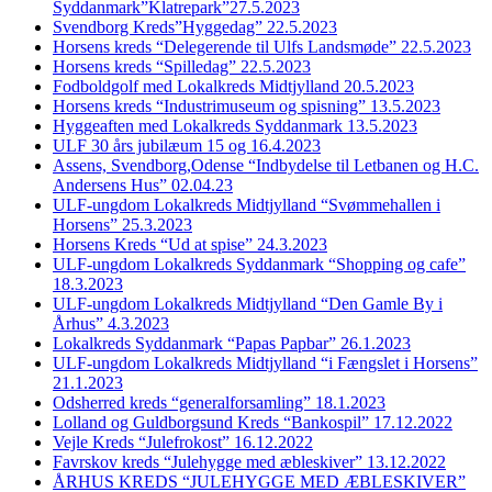
Syddanmark”Klatrepark”27.5.2023
Svendborg Kreds”Hyggedag” 22.5.2023
Horsens kreds “Delegerende til Ulfs Landsmøde” 22.5.2023
Horsens kreds “Spilledag” 22.5.2023
Fodboldgolf med Lokalkreds Midtjylland 20.5.2023
Horsens kreds “Industrimuseum og spisning” 13.5.2023
Hyggeaften med Lokalkreds Syddanmark 13.5.2023
ULF 30 års jubilæum 15 og 16.4.2023
Assens, Svendborg,Odense “Indbydelse til Letbanen og H.C.
Andersens Hus” 02.04.23
ULF-ungdom Lokalkreds Midtjylland “Svømmehallen i
Horsens” 25.3.2023
Horsens Kreds “Ud at spise” 24.3.2023
ULF-ungdom Lokalkreds Syddanmark “Shopping og cafe”
18.3.2023
ULF-ungdom Lokalkreds Midtjylland “Den Gamle By i
Århus” 4.3.2023
Lokalkreds Syddanmark “Papas Papbar” 26.1.2023
ULF-ungdom Lokalkreds Midtjylland “i Fængslet i Horsens”
21.1.2023
Odsherred kreds “generalforsamling” 18.1.2023
Lolland og Guldborgsund Kreds “Bankospil” 17.12.2022
Vejle Kreds “Julefrokost” 16.12.2022
Favrskov kreds “Julehygge med æbleskiver” 13.12.2022
ÅRHUS KREDS “JULEHYGGE MED ÆBLESKIVER”