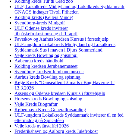
Kolding kreds Tur til Glad zoo
ULF, Lokalkreds Midtjylland og Lokalkreds Syddanmark
GNAGS indtager Tivoli Friheden
Kolding-kreds (Kellers Minde)
Svendborg-kreds Minigolf
ULF Odense kreds inviterer
til påskefrokost onsdag d. 1. april
Favrskov og Aarhus kredsen Kursus i førstehjælp
ULF-ungdom Lokalkreds Midtjylland og Lokalkreds
Syddanmark Sus i maven i Djurs Sommerland
Vejle kreds Bowling og spisning:
Aabenraa kreds håndbold
Kolding kredsen Jernbanemuseet
Svendborg kredsen Jernbanemuseet:
Aarhus kreds Bowling og spisning
Køge Kreds “Danseaften 13 marts i Bag Haverne 1”
13.3.2026
Assens og Odense kredsen Kursus i førstehjælp
Horsens kreds Bowling og spisning
Vejle Kreds Biograftur
København Kreds Generalforsamling
ULF-ungdom Lokalkreds Syddanmark inviterer til en fed
eftermiddag på Spilcaféen
Vejle kreds nytårstaffel 2026
Frederikshavn og Aalborg kreds Julefrokost