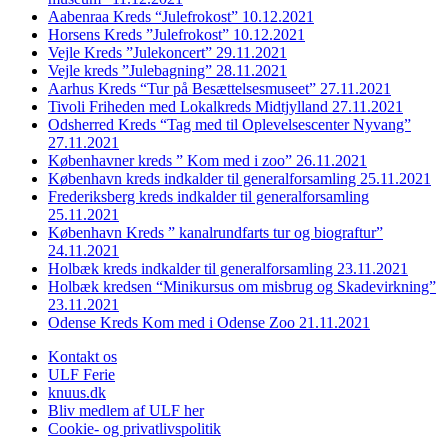
Aabenraa Kreds “Julefrokost” 10.12.2021
Horsens Kreds ”Julefrokost” 10.12.2021
Vejle Kreds ”Julekoncert” 29.11.2021
Vejle kreds ”Julebagning” 28.11.2021
Aarhus Kreds “Tur på Besættelsesmuseet” 27.11.2021
Tivoli Friheden med Lokalkreds Midtjylland 27.11.2021
Odsherred Kreds “Tag med til Oplevelsescenter Nyvang”
27.11.2021
Københavner kreds ” Kom med i zoo” 26.11.2021
København kreds indkalder til generalforsamling 25.11.2021
Frederiksberg kreds indkalder til generalforsamling
25.11.2021
København Kreds ” kanalrundfarts tur og biograftur”
24.11.2021
Holbæk kreds indkalder til generalforsamling 23.11.2021
Holbæk kredsen “Minikursus om misbrug og Skadevirkning”
23.11.2021
Odense Kreds Kom med i Odense Zoo 21.11.2021
Kontakt os
ULF Ferie
knuus.dk
Bliv medlem af ULF her
Cookie- og privatlivspolitik