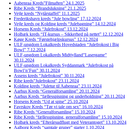
Aabenraa Kreds”Filmaften” 24.1.2025
Ribe Kreds “Brandslukning” 21.1.2025
Vejle kreds “Nytårstaffel” 11.1.2025
Frederikshavn kreds “Jule bowling” 17.12.2024
Vejle kreds og Kolding kreds “Julebagning” 14.12.2024
Horsens Kreds “Julefrokost” 13.12.2024
Holbæk kreds “IT-kursus – Sikkerhed på nettet” 12.12.2024
Køge Kreds “Førstehjælpskursus” 12.12.2024
ULF-ungdom Lokalkreds Hovedstaden “Julefrokost i Big
Bowl” 7.12.2024
ULF-ungdom Lokalkreds Midtjylland”Lasergame”
30.11.2024
ULF-ungdom Lokalkreds Syddanmark “Julefrokost på
Bowl’n’Fun” 30.11.2024
Assens kreds “Julefrokost” 30.11.2024
Ribe kreds”Julefrokost” 23.11.2024
Kolding kreds “Juletur til Aabenraa” 23.11.2024
Aarhus Kreds “Generalforsamling” 20.11.2024
Aarhus Kreds “fællesspisning og underholdning” 20.11.2024
Horsens Kreds “Ud at spise” 25.10.2024
Favrskov Kreds “Tør vi tale om sex” 16.10.2024
Ribe Kreds “Generalforsamling” 15.10.2024
Ribe Kreds “fællesspisning, generalforsamling” 15.10.2024
Holbæk kreds “Efterårsudflugt med Veterantoget” 13.10.2024
Aalborg Kreds “samtale gruper” starter 1.10.2024