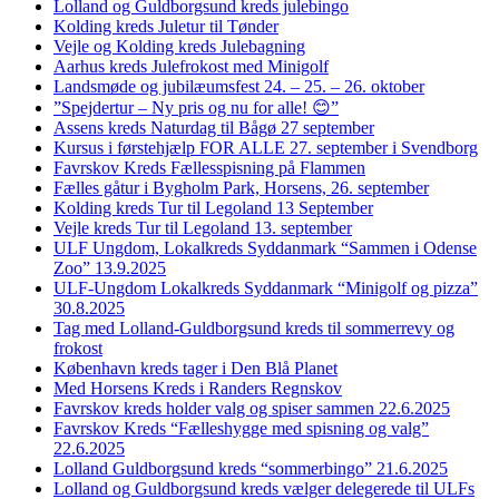
Lolland og Guldborgsund kreds julebingo
Kolding kreds Juletur til Tønder
Vejle og Kolding kreds Julebagning
Aarhus kreds Julefrokost med Minigolf
Landsmøde og jubilæumsfest 24. – 25. – 26. oktober
”Spejdertur – Ny pris og nu for alle! 😊”
Assens kreds Naturdag til Bågø 27 september
Kursus i førstehjælp FOR ALLE 27. september i Svendborg
Favrskov Kreds Fællesspisning på Flammen
Fælles gåtur i Bygholm Park, Horsens, 26. september
Kolding kreds Tur til Legoland 13 September
Vejle kreds Tur til Legoland 13. september
ULF Ungdom, Lokalkreds Syddanmark “Sammen i Odense
Zoo” 13.9.2025
ULF-Ungdom Lokalkreds Syddanmark “Minigolf og pizza”
30.8.2025
Tag med Lolland-Guldborgsund kreds til sommerrevy og
frokost
København kreds tager i Den Blå Planet
Med Horsens Kreds i Randers Regnskov
Favrskov kreds holder valg og spiser sammen 22.6.2025
Favrskov Kreds “Fælleshygge med spisning og valg”
22.6.2025
Lolland Guldborgsund kreds “sommerbingo” 21.6.2025
Lolland og Guldborgsund kreds vælger delegerede til ULFs