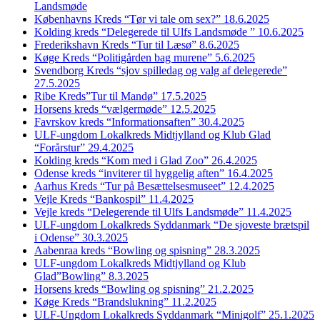
Landsmøde
Københavns Kreds “Tør vi tale om sex?” 18.6.2025
Kolding kreds “Delegerede til Ulfs Landsmøde ” 10.6.2025
Frederikshavn Kreds “Tur til Læsø” 8.6.2025
Køge Kreds “Politigården bag murene” 5.6.2025
Svendborg Kreds “sjov spilledag og valg af delegerede”
27.5.2025
Ribe Kreds”Tur til Mandø” 17.5.2025
Horsens kreds “vælgermøde” 12.5.2025
Favrskov kreds “Informationsaften” 30.4.2025
ULF-ungdom Lokalkreds Midtjylland og Klub Glad
“Forårstur” 29.4.2025
Kolding kreds “Kom med i Glad Zoo” 26.4.2025
Odense kreds “inviterer til hyggelig aften” 16.4.2025
Aarhus Kreds “Tur på Besættelsesmuseet” 12.4.2025
Vejle Kreds “Bankospil” 11.4.2025
Vejle kreds “Delegerende til Ulfs Landsmøde” 11.4.2025
ULF-ungdom Lokalkreds Syddanmark “De sjoveste brætspil
i Odense” 30.3.2025
Aabenraa kreds “Bowling og spisning” 28.3.2025
ULF-ungdom Lokalkreds Midtjylland og Klub
Glad”Bowling” 8.3.2025
Horsens kreds “Bowling og spisning” 21.2.2025
Køge Kreds “Brandslukning” 11.2.2025
ULF-Ungdom Lokalkreds Syddanmark “Minigolf” 25.1.2025