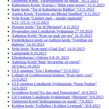
Odsherred Kreds “Fællesspisning og musik” 16.11.2023
København Kreds “Kursus i ”Mine egne penge” 15.11.2023
Køge kreds “Tur til Københavns Rådhus” 13.11.2023
Aarhus Kreds “Foredrag om Mental Sundhed” 9.11.2023
Vejle Kreds “Lækker mad – mindre madspild”
4.11.+25.11.+9.12.2023
Horsens kreds “Tur til Økolariet” 4.11.2023
Hyggeaften med Lokalkreds Syddanmar 27.10.2024
Aabenraa Kreds “Kom og snak om sex” 24.10.2023
Frederikshavn kreds og Aalborg kreds “Foredrag om
diabetes” 14.10.2023
Vejle kreds “Kom med i Glad Zoo” 14.10.2023
Landsmøde 8.10.2023
Efterårskursus i Odense 6-8.10. 2023
Aabenraa Kreds”Mad, bevægelse og energi”
28.9.&12.10.2023
ULF-ungdom “Zoo i Københav” 23.9.2023
Lolland og Guldborgsund kredsen “Kom med i zoo”
23.9.2023
ULF-ungdom Lokalkreds Syddanmark “Papas Papbar”
14.9.2023
Svendborg Kreds”En dag med Naturskolen” 10.9.2023
Ulf Ungdom Lokalkreds Syddanmark “Økolariet” 9.9.2023
Odsherred Kreds”fællesspisning og musik” 7.9.2023
Kolding kreds “Grillaften i Kolding Legepark” 30.8.2023