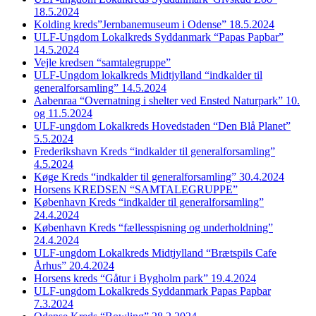
18.5.2024
Kolding kreds”Jernbanemuseum i Odense” 18.5.2024
ULF-Ungdom Lokalkreds Syddanmark “Papas Papbar”
14.5.2024
Vejle kredsen “samtalegruppe”
ULF-Ungdom lokalkreds Midtjylland “indkalder til
generalforsamling” 14.5.2024
Aabenraa “Overnatning i shelter ved Ensted Naturpark” 10.
og 11.5.2024
ULF-ungdom Lokalkreds Hovedstaden “Den Blå Planet”
5.5.2024
Frederikshavn Kreds “indkalder til generalforsamling”
4.5.2024
Køge Kreds “indkalder til generalforsamling” 30.4.2024
Horsens KREDSEN “SAMTALEGRUPPE”
København Kreds “indkalder til generalforsamling”
24.4.2024
København Kreds “fællesspisning og underholdning”
24.4.2024
ULF-ungdom Lokalkreds Midtjylland “Brætspils Cafe
Århus” 20.4.2024
Horsens kreds “Gåtur i Bygholm park” 19.4.2024
ULF-ungdom Lokalkreds Syddanmark Papas Papbar
7.3.2024