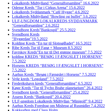
Lokalkreds Midtjylland “Generalforsamling” 16.6.2022
Odense Kreds “Tur i Cirkus Arena” 15.6.2022
Lokalkreds Syddanmark “Café Hygge” 4.6.2022
Lokalkreds Midtjylland “Bowling og buffet” 3.6.2022
ULF-UNGDOM LOKALKREDS SYDDANMARK
“Generalforsamling” 2.6.2022
Svendborg Kreds”Bankospil” 25.5.2022
Svendborg Kreds
“Hyggedag”19.5.2022
Kolding Kreds “En tur til SlotssøBadet” 16.5.2022
Ribe Kreds Tur til Fanø + Museum 8.5.2022
Favrskov Kreds”En tur til Det grønne museum” 7.5.2022
kolding KREDS “BESØG I FÆNGSLET I HORSENS”
7.5.2022
Horsens KREDS “BESØG I FÆNGSLET I HORSENS”
7.5.2022
Aarhus Kreds “Besøg i Fængslet i Horsens” 7.5.2022
Vejle kreds “Legoland” 7.5.2022
Frederikshavn kreds “Generalforsamling” 6.5.2022
Køge Kreds “Tur til Tycho Brahe planetarium” 26.4.2022
Svendborg kreds “Generalforsamling” 25.4.2022
Assens Kreds “Bankospil” 20.4.2022
ULF-ungdom Lokalkreds Midtjyllan “Minigolf” 9.4.2022
Aarhus Kreds Foredrag om Misbrug af Rusmidler 7.4.2022
Kokkeaften med Claus Holm