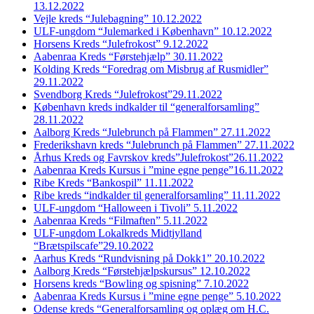
13.12.2022
Vejle kreds “Julebagning” 10.12.2022
ULF-ungdom “Julemarked i København” 10.12.2022
Horsens Kreds “Julefrokost” 9.12.2022
Aabenraa Kreds “Førstehjælp” 30.11.2022
Kolding Kreds “Foredrag om Misbrug af Rusmidler”
29.11.2022
Svendborg Kreds “Julefrokost”29.11.2022
København kreds indkalder til “generalforsamling”
28.11.2022
Aalborg Kreds “Julebrunch på Flammen” 27.11.2022
Frederikshavn kreds “Julebrunch på Flammen” 27.11.2022
Århus Kreds og Favrskov kreds”Julefrokost”26.11.2022
Aabenraa Kreds Kursus i ”mine egne penge”16.11.2022
Ribe Kreds “Bankospil” 11.11.2022
Ribe kreds “indkalder til generalforsamling” 11.11.2022
ULF-ungdom “Halloween i Tivoli” 5.11.2022
Aabenraa Kreds “Filmaften” 5.11.2022
ULF-ungdom Lokalkreds Midtjylland
“Brætspilscafe”29.10.2022
Aarhus Kreds “Rundvisning på Dokk1” 20.10.2022
Aalborg Kreds “Førstehjælpskursus” 12.10.2022
Horsens kreds “Bowling og spisning” 7.10.2022
Aabenraa Kreds Kursus i ”mine egne penge” 5.10.2022
Odense kreds “Generalforsamling og oplæg om H.C.