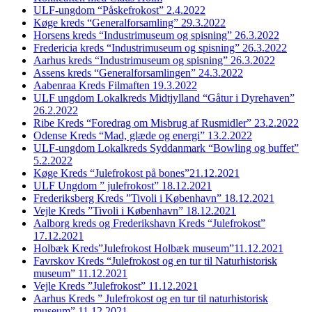
ULF-ungdom “Påskefrokost” 2.4.2022
Køge kreds “Generalforsamling” 29.3.2022
Horsens kreds “Industrimuseum og spisning” 26.3.2022
Fredericia kreds “Industrimuseum og spisning” 26.3.2022
Aarhus kreds “Industrimuseum og spisning” 26.3.2022
Assens kreds “Generalforsamlingen” 24.3.2022
Aabenraa Kreds Filmaften 19.3.2022
ULF ungdom Lokalkreds Midtjylland “Gåtur i Dyrehaven”
26.2.2022
Ribe Kreds “Foredrag om Misbrug af Rusmidler” 23.2.2022
Odense Kreds “Mad, glæde og energi” 13.2.2022
ULF-ungdom Lokalkreds Syddanmark “Bowling og buffet”
5.2.2022
Køge Kreds “Julefrokost på bones”21.12.2021
ULF Ungdom ” julefrokost” 18.12.2021
Frederiksberg Kreds ”Tivoli i København” 18.12.2021
Vejle Kreds ”Tivoli i København” 18.12.2021
Aalborg kreds og Frederikshavn Kreds “Julefrokost”
17.12.2021
Holbæk Kreds”Julefrokost Holbæk museum”11.12.2021
Favrskov Kreds “Julefrokost og en tur til Naturhistorisk
museum” 11.12.2021
Vejle Kreds ”Julefrokost” 11.12.2021
Aarhus Kreds ” Julefrokost og en tur til naturhistorisk
museum” 11.12.2021