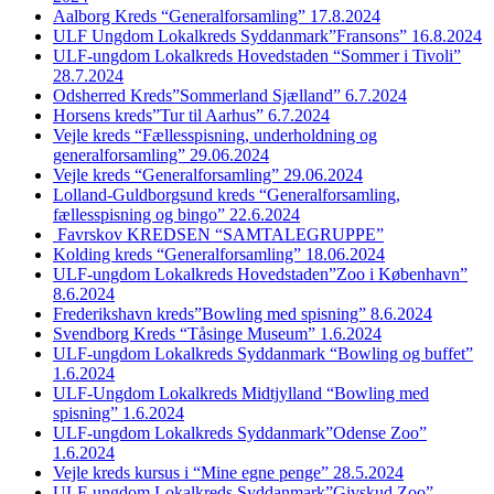
Aalborg Kreds “Generalforsamling” 17.8.2024
ULF Ungdom Lokalkreds Syddanmark”Fransons” 16.8.2024
ULF-ungdom Lokalkreds Hovedstaden “Sommer i Tivoli”
28.7.2024
Odsherred Kreds”Sommerland Sjælland” 6.7.2024
Horsens kreds”Tur til Aarhus” 6.7.2024
Vejle kreds “Fællesspisning, underholdning og
generalforsamling” 29.06.2024
Vejle kreds “Generalforsamling” 29.06.2024
Lolland-Guldborgsund kreds “Generalforsamling,
fællesspisning og bingo” 22.6.2024
Favrskov KREDSEN “SAMTALEGRUPPE”
Kolding kreds “Generalforsamling” 18.06.2024
ULF-ungdom Lokalkreds Hovedstaden”Zoo i København”
8.6.2024
Frederikshavn kreds”Bowling med spisning” 8.6.2024
Svendborg Kreds “Tåsinge Museum” 1.6.2024
ULF-ungdom Lokalkreds Syddanmark “Bowling og buffet”
1.6.2024
ULF-Ungdom Lokalkreds Midtjylland “Bowling med
spisning” 1.6.2024
ULF-ungdom Lokalkreds Syddanmark”Odense Zoo”
1.6.2024
Vejle kreds kursus i “Mine egne penge” 28.5.2024
ULF-ungdom Lokalkreds Syddanmark”Givskud Zoo”