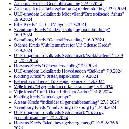
Aabenraa Kreds “Generalforsamling” 23.9.2024
Aabenraa Kreds”fællesspisning og underholdning” 23.9.2024
ULF-ungdom Lokalkreds Midtjylland”Brætspilscafe Århus”
19.9.2024
Ribe Kreds “Tur til TV Syd” 17.9.2024
Svendborg Kreds “fællesspisning og underholdning”
16.9.2024
Svendborg Kreds “Generalforsamling” 16.9.2024
Odense Kreds “Jubilæumsfest for Ulf Odense Kreds”
14.9.2024
ULF-ungdom Lokalkreds Syddanmark”Kokkeaftener” 13.9
og 20.9.2024
Horsens Kreds “Generalforsamling” 9.9.2024
ULF-ungdom Lokalkreds Hovedstaden “Bakken” 7.9.2024
Kolding Kreds “Førstehjælpskursus” 7.9.2024
København Kreds “Førstehjælpskursus” 4.9.2024
Vejle kreds “Hyggeklub med fællesspisning” 3.9.2024
Vejle kreds”Tur til Tivoli Friheden Aarhus” 31.8.2024
Kolding kreds “samtalegruppe”
Assens Kreds “indkalder til generalforsamling” 27.8.2024
Svendborg Kreds “rundvisning i Faaborg by” 24.8.2024
ULF-ungdom Lokalkreds Syddanmark “Pizza og
generalforsamling” 20.8.2024
Horsens Kreds “Mad, bevægelse og energi” 19.8. & 26.8.
2024