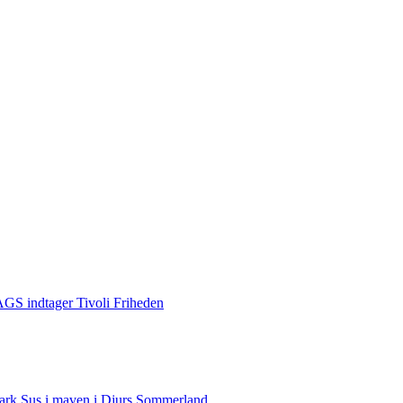
S indtager Tivoli Friheden
rk Sus i maven i Djurs Sommerland