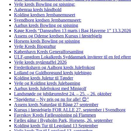
Vejle kreds Bowling og spisning:
Aabenraa kreds håndbold
Kolding kredsen Jernbanemuseet
Svendborg kredsen Jernbanemuseet:
Aarhus kreds Bowling og spisning
Køge Kreds “Danseaften 13 marts i Bag Haverne 1” 13.3.2026
Assens og Odense kredsen Kursus i førstehjælp
Horsens kreds Bowling og spisning
Vejle Kreds Biograftur
København Kreds Generalforsamling
ULF-ungdom Lokalkreds Syddanmark inviterer til en fed efter
Vejle kreds nytårstaffel 2026
Frederikshavn og Aalborg kreds Julefrokost
Lolland og Guldborgsund kreds julebingo
Kolding kreds Juletur til Tønder
Vejle og Kolding kreds Julebagning
Aarhus kreds Julefrokost med Minigolf
Landsmøde og jubilæumsfest 24. – 25. – 26. oktober
”Spejdertur – Ny pris og nu for alle! 😊”
Assens kreds Naturdag til Bågø 27 september
Kursus i førstehjælp FOR ALLE 27. september i Svendborg
Favrskov Kreds Fællesspisning på Flammen
Fælles gåtur i Bygholm Park, Horsens, 26. september
Kolding kreds Tur til Legoland 13 September
Vejle kreds Tur til Legoland 13. september