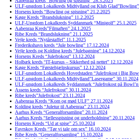
Aabenraa kreds “Bowling og spisning” 28.3.2025
ULF-ungdom Lokalkreds Midtjylland og Klub Glad”Bowling”
Horsens kreds “Bowling og spisning” 21.2.2025
Køge Kreds “Brandslukning” 11.2.2025
ULF-Ungdom Lokalkreds Syddanmark “Minigolf” 25.1.2025
Aabenraa Kreds”Filmaften” 24.1.2025
Ribe Kreds “Brandslukning” 21.1.2025
Vejle kreds “Nytårstaffel” 11.1.2025
Frederikshavn kreds “Jule bowling” 17.12.2024
Vejle kreds og Kolding kreds “Julebagning” 14.12.2024
Horsens Kreds “Julefrokost” 13.12.2024
Holbæk kreds “IT-kursus – Sikkerhed på nettet” 12.12.2024
Køge Kreds “Førstehjælpskursus” 12.12.2024
ULF-ungdom Lokalkreds Hovedstaden “Julefrokost i Big Bow
ULF-ungdom Lokalkreds Midtjylland”Lasergame” 30.11.2024
ULF-ungdom Lokalkreds Syddanmark “Julefrokost på Bowl’n
Assens kreds “Julefrokost” 30.11.2024
Ribe kreds”Julefrokost” 23.11.2024
Aabenraa Kreds “Kom og mød ULF” 27.11.2024
Kolding kreds “Juletur til Aabenraa” 23.11.2024
Aarhus Kreds “Generalforsamling” 20.11.2024
Aarhus Kreds “fællesspisning og underholdning” 20.11.2024
Horsens Kreds “Ud at spise” 25.10.2024
Favrskov Kreds “Tør vi tale om sex” 16.10.2024
Ribe Kreds “Generalforsamling” 15.10.2024