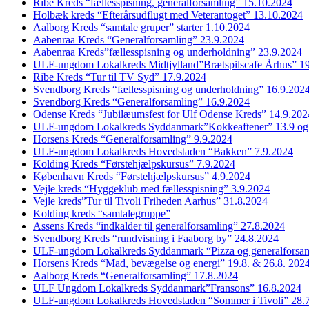
Ribe Kreds “fællesspisning, generalforsamling” 15.10.2024
Holbæk kreds “Efterårsudflugt med Veterantoget” 13.10.2024
Aalborg Kreds “samtale gruper” starter 1.10.2024
Aabenraa Kreds “Generalforsamling” 23.9.2024
Aabenraa Kreds”fællesspisning og underholdning” 23.9.2024
ULF-ungdom Lokalkreds Midtjylland”Brætspilscafe Århus” 1
Ribe Kreds “Tur til TV Syd” 17.9.2024
Svendborg Kreds “fællesspisning og underholdning” 16.9.202
Svendborg Kreds “Generalforsamling” 16.9.2024
Odense Kreds “Jubilæumsfest for Ulf Odense Kreds” 14.9.202
ULF-ungdom Lokalkreds Syddanmark”Kokkeaftener” 13.9 og
Horsens Kreds “Generalforsamling” 9.9.2024
ULF-ungdom Lokalkreds Hovedstaden “Bakken” 7.9.2024
Kolding Kreds “Førstehjælpskursus” 7.9.2024
København Kreds “Førstehjælpskursus” 4.9.2024
Vejle kreds “Hyggeklub med fællesspisning” 3.9.2024
Vejle kreds”Tur til Tivoli Friheden Aarhus” 31.8.2024
Kolding kreds “samtalegruppe”
Assens Kreds “indkalder til generalforsamling” 27.8.2024
Svendborg Kreds “rundvisning i Faaborg by” 24.8.2024
ULF-ungdom Lokalkreds Syddanmark “Pizza og generalforsam
Horsens Kreds “Mad, bevægelse og energi” 19.8. & 26.8. 202
Aalborg Kreds “Generalforsamling” 17.8.2024
ULF Ungdom Lokalkreds Syddanmark”Fransons” 16.8.2024
ULF-ungdom Lokalkreds Hovedstaden “Sommer i Tivoli” 28.