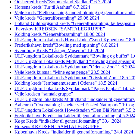
Odsherred Kreds”Sommerland Sjælland” 6.7.2024
Horsens kreds”Tur til Aarhus” 6.7.2024
Vejle kreds “Fællesspisning, underholdning og generalforsaml
Vejle kreds “Generalforsamling” 29.06.2024
Lolland-Guldborgsund kreds “Generalforsamling, fællesspisni
Favrskov KREDSEN “SAMTALEGRUPPE”
Kolding kreds “Generalforsamling” 18.06.2024
ULF-ungdom Lokalkreds Hovedstaden”Zoo i København” 8.6
Frederikshavn kreds”Bowling med spisning” 8.6.2024
Svendborg Kreds “Tåsinge Museum” 1.6.2024
ULF-ungdom Lokalkreds Syddanmark “Bowling og buffet” 1.
ULF-Ungdom Lokalkreds Midtjylland “Bowling med spisning”
ULF-ungdom Lokalkreds Syddanmark”Odense Zoo” 1.6.2024
Vejle kreds kursus i “Mine egne penge” 28.5.2024
ULF-ungdom Lokalkreds Syddanmark”Givskud Zoo” 18.5.20
Kolding kreds”Jernbanemuseum i Odense” 18.5.2024
ULF-Ungdom Lokalkreds Syddanmark “Papas Papbar” 14.5.2
Vejle kredsen “samtalegruppe”
ULF-Ungdom lokalkreds Midtjylland “indkalder til generalfor
Aabenraa “Overnatning i shelter ved Ensted Naturpark” 10. og
ULF-ungdom Lokalkreds Hovedstaden “Den Blå Planet” 5.5.
Frederikshavn Kreds “indkalder til generalforsamling” 4.5.202
Køge Kreds “indkalder til generalforsamling” 30.4.2024
Horsens KREDSEN “SAMTALEGRUPPE”
København Kreds “indkalder til generalforsamling” 24.4.2024