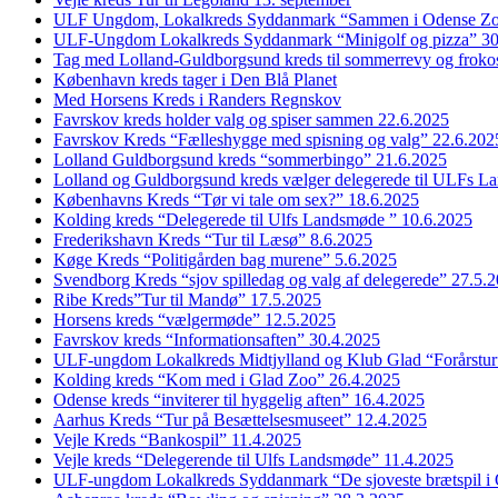
ULF Ungdom, Lokalkreds Syddanmark “Sammen i Odense Zo
ULF-Ungdom Lokalkreds Syddanmark “Minigolf og pizza” 30
Tag med Lolland-Guldborgsund kreds til sommerrevy og froko
København kreds tager i Den Blå Planet
Med Horsens Kreds i Randers Regnskov
Favrskov kreds holder valg og spiser sammen 22.6.2025
Favrskov Kreds “Fælleshygge med spisning og valg” 22.6.202
Lolland Guldborgsund kreds “sommerbingo” 21.6.2025
Lolland og Guldborgsund kreds vælger delegerede til ULFs 
Københavns Kreds “Tør vi tale om sex?” 18.6.2025
Kolding kreds “Delegerede til Ulfs Landsmøde ” 10.6.2025
Frederikshavn Kreds “Tur til Læsø” 8.6.2025
Køge Kreds “Politigården bag murene” 5.6.2025
Svendborg Kreds “sjov spilledag og valg af delegerede” 27.5.
Ribe Kreds”Tur til Mandø” 17.5.2025
Horsens kreds “vælgermøde” 12.5.2025
Favrskov kreds “Informationsaften” 30.4.2025
ULF-ungdom Lokalkreds Midtjylland og Klub Glad “Forårstur
Kolding kreds “Kom med i Glad Zoo” 26.4.2025
Odense kreds “inviterer til hyggelig aften” 16.4.2025
Aarhus Kreds “Tur på Besættelsesmuseet” 12.4.2025
Vejle Kreds “Bankospil” 11.4.2025
Vejle kreds “Delegerende til Ulfs Landsmøde” 11.4.2025
ULF-ungdom Lokalkreds Syddanmark “De sjoveste brætspil i