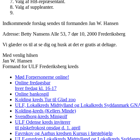
Valg af HB-repræsentant.
Valg af suppleanter.
Indkommende forslag sendes til formanden Jan W. Hansen
Adresse: Betty Nansens Alle 53, 7 dør 10, 2000 Frederiksberg
Vi glæder os til at se dig og husk at det er gratis at deltage.
Med venlig hilsen
Jan W. Hansen
Formand for ULF Frederiksberg kreds
Mød Forpersonerne online!
Online fredagsbar
hver fredag kl. 16-17
Online bankospil
Kolding kreds Tur til Glad zoo
ULF, Lokalkreds Midtjylland og Lokalkreds Syddanmark GNAG
Kolding-kreds (Kellers Minde)
Svendborg-kreds Minigolf
ULF Odense kreds inviterer
til påskefrokost onsdag d. 1. april
Favrskov og Aarhus kredsen Kursus i førstehjælp
ULF-ungdom Lokalkreds Midtjylland og Lokalkreds Syddanma