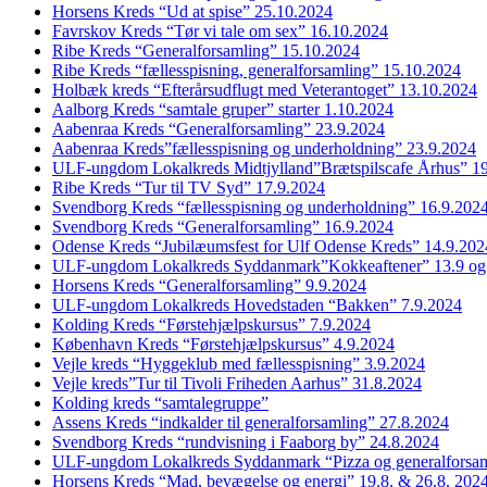
Horsens Kreds “Ud at spise” 25.10.2024
Favrskov Kreds “Tør vi tale om sex” 16.10.2024
Ribe Kreds “Generalforsamling” 15.10.2024
Ribe Kreds “fællesspisning, generalforsamling” 15.10.2024
Holbæk kreds “Efterårsudflugt med Veterantoget” 13.10.2024
Aalborg Kreds “samtale gruper” starter 1.10.2024
Aabenraa Kreds “Generalforsamling” 23.9.2024
Aabenraa Kreds”fællesspisning og underholdning” 23.9.2024
ULF-ungdom Lokalkreds Midtjylland”Brætspilscafe Århus” 1
Ribe Kreds “Tur til TV Syd” 17.9.2024
Svendborg Kreds “fællesspisning og underholdning” 16.9.202
Svendborg Kreds “Generalforsamling” 16.9.2024
Odense Kreds “Jubilæumsfest for Ulf Odense Kreds” 14.9.202
ULF-ungdom Lokalkreds Syddanmark”Kokkeaftener” 13.9 og
Horsens Kreds “Generalforsamling” 9.9.2024
ULF-ungdom Lokalkreds Hovedstaden “Bakken” 7.9.2024
Kolding Kreds “Førstehjælpskursus” 7.9.2024
København Kreds “Førstehjælpskursus” 4.9.2024
Vejle kreds “Hyggeklub med fællesspisning” 3.9.2024
Vejle kreds”Tur til Tivoli Friheden Aarhus” 31.8.2024
Kolding kreds “samtalegruppe”
Assens Kreds “indkalder til generalforsamling” 27.8.2024
Svendborg Kreds “rundvisning i Faaborg by” 24.8.2024
ULF-ungdom Lokalkreds Syddanmark “Pizza og generalforsam
Horsens Kreds “Mad, bevægelse og energi” 19.8. & 26.8. 202