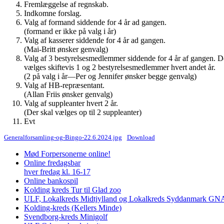
Fremlæggelse af regnskab.
Indkomne forslag.
Valg af formand siddende for 4 år ad gangen.
(formand er ikke på valg i år)
Valg af kasserer siddende for 4 år ad gangen.
(Mai-Britt ønsker genvalg)
Valg af 3 bestyrelsesmedlemmer siddende for 4 år af gangen. D
vælges skiftevis 1 og 2 bestyrelsesmedlemmer hvert andet år.
(2 på valg i år—Per og Jennifer ønsker begge genvalg)
Valg af HB-repræsentant.
(Allan Friis ønsker genvalg)
Valg af suppleanter hvert 2 år.
(Der skal vælges op til 2 suppleanter)
Evt
Generalforsamling-og-Bingo-22.6.2024.jpg
Download
Mød Forpersonerne online!
Online fredagsbar
hver fredag kl. 16-17
Online bankospil
Kolding kreds Tur til Glad zoo
ULF, Lokalkreds Midtjylland og Lokalkreds Syddanmark GNAG
Kolding-kreds (Kellers Minde)
Svendborg-kreds Minigolf