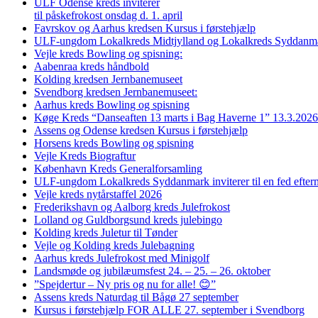
ULF Odense kreds inviterer
til påskefrokost onsdag d. 1. april
Favrskov og Aarhus kredsen Kursus i førstehjælp
ULF-ungdom Lokalkreds Midtjylland og Lokalkreds Syddanma
Vejle kreds Bowling og spisning:
Aabenraa kreds håndbold
Kolding kredsen Jernbanemuseet
Svendborg kredsen Jernbanemuseet:
Aarhus kreds Bowling og spisning
Køge Kreds “Danseaften 13 marts i Bag Haverne 1” 13.3.2026
Assens og Odense kredsen Kursus i førstehjælp
Horsens kreds Bowling og spisning
Vejle Kreds Biograftur
København Kreds Generalforsamling
ULF-ungdom Lokalkreds Syddanmark inviterer til en fed efter
Vejle kreds nytårstaffel 2026
Frederikshavn og Aalborg kreds Julefrokost
Lolland og Guldborgsund kreds julebingo
Kolding kreds Juletur til Tønder
Vejle og Kolding kreds Julebagning
Aarhus kreds Julefrokost med Minigolf
Landsmøde og jubilæumsfest 24. – 25. – 26. oktober
”Spejdertur – Ny pris og nu for alle! 😊”
Assens kreds Naturdag til Bågø 27 september
Kursus i førstehjælp FOR ALLE 27. september i Svendborg