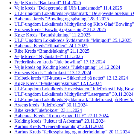
Vejle Kreds “Bankospil” 11.4.2025
Vejle kreds “Delegerende til Ulfs Landsmøde” 11.4.2025
ULF-ungdom Lokalkreds Syddanmark “De sjoveste brætspil i
Aabenraa kreds “Bowling og spisning” 28.3.2025
ULF-ungdom Lokalkreds Midtjylland og Klub Glad”Bowling”
Horsens kreds “Bowling og spisning” 21.2.2025
Køge Kreds “Brandslukning” 11.2.2025
ULF-Ungdom Lokalkreds Syddanmark “Minigolf” 25.1.2025
Aabenraa Kreds”Filmaften” 24.1.2025
Ribe Kreds “Brandslukning” 21.1.2025
Vejle kreds “Nytårstaffel” 11.1.2025
Frederikshavn kreds “Jule bowling” 17.12.2024
Vejle kreds og Kolding kreds “Julebagning” 14.12.2024
Horsens Kreds “Julefrokost” 13.12.2024
Holbæk kreds “IT-kursus – Sikkerhed på nettet” 12.12.2024
Køge Kreds “Førstehjælpskursus” 12.12.2024
ULF-ungdom Lokalkreds Hovedstaden “Julefrokost i Big Bow
ULF-ungdom Lokalkreds Midtjylland”Lasergame” 30.11.2024
ULF-ungdom Lokalkreds Syddanmark “Julefrokost på Bowl’n
Assens kreds “Julefrokost” 30.11.2024
Ribe kreds”Julefrokost” 23.11.2024
Aabenraa Kreds “Kom og mød ULF” 27.11.2024
Kolding kreds “Juletur til Aabenraa” 23.11.2024
Aarhus Kreds “Generalforsamling” 20.11.2024
Aarhus Kreds “fællesspisning og underholdning” 20.11.2024