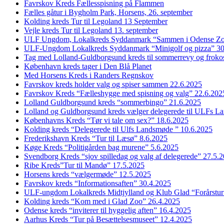
Favrskov Kreds Fællesspisning på Flammen
Fælles gåtur i Bygholm Park, Horsens, 26. september
Kolding kreds Tur til Legoland 13 September
Vejle kreds Tur til Legoland 13. september
ULF Ungdom, Lokalkreds Syddanmark “Sammen i Odense Zo
ULF-Ungdom Lokalkreds Syddanmark “Minigolf og pizza” 30
Tag med Lolland-Guldborgsund kreds til sommerrevy og froko
København kreds tager i Den Blå Planet
Med Horsens Kreds i Randers Regnskov
Favrskov kreds holder valg og spiser sammen 22.6.2025
Favrskov Kreds “Fælleshygge med spisning og valg” 22.6.202
Lolland Guldborgsund kreds “sommerbingo” 21.6.2025
Lolland og Guldborgsund kreds vælger delegerede til ULFs 
Københavns Kreds “Tør vi tale om sex?” 18.6.2025
Kolding kreds “Delegerede til Ulfs Landsmøde ” 10.6.2025
Frederikshavn Kreds “Tur til Læsø” 8.6.2025
Køge Kreds “Politigården bag murene” 5.6.2025
Svendborg Kreds “sjov spilledag og valg af delegerede” 27.5.
Ribe Kreds”Tur til Mandø” 17.5.2025
Horsens kreds “vælgermøde” 12.5.2025
Favrskov kreds “Informationsaften” 30.4.2025
ULF-ungdom Lokalkreds Midtjylland og Klub Glad “Forårstur
Kolding kreds “Kom med i Glad Zoo” 26.4.2025
Odense kreds “inviterer til hyggelig aften” 16.4.2025
Aarhus Kreds “Tur på Besættelsesmuseet” 12.4.2025