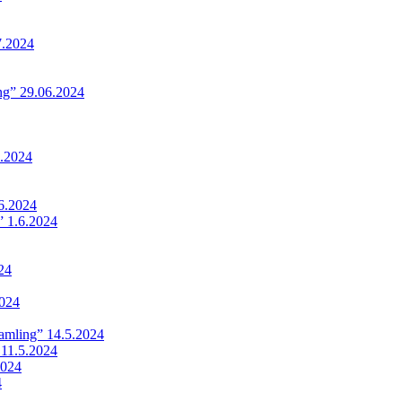
7.2024
ing” 29.06.2024
.2024
6.2024
 1.6.2024
24
024
samling” 14.5.2024
 11.5.2024
2024
4