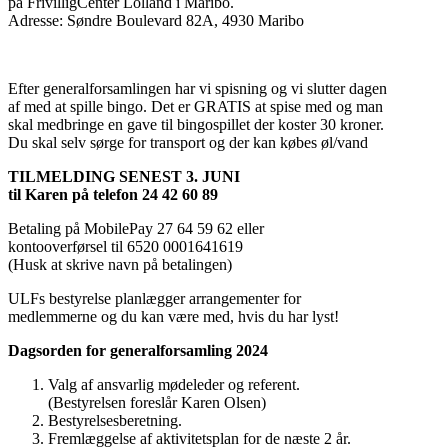
på FrivilligCenter Lolland i Maribo.
Adresse: Søndre Boulevard 82A, 4930 Maribo
Efter generalforsamlingen har vi spisning og vi slutter dagen
af med at spille bingo. Det er GRATIS at spise med og man
skal medbringe en gave til bingospillet der koster 30 kroner.
Du skal selv sørge for transport og der kan købes øl/vand
TILMELDING SENEST 3. JUNI
til Karen på telefon 24 42 60 89
Betaling på MobilePay 27 64 59 62 eller
kontooverførsel til 6520 0001641619
(Husk at skrive navn på betalingen)
ULFs bestyrelse planlægger arrangementer for
medlemmerne og du kan være med, hvis du har lyst!
Dagsorden for generalforsamling 2024
Valg af ansvarlig mødeleder og referent.
(Bestyrelsen foreslår Karen Olsen)
Bestyrelsesberetning.
Fremlæggelse af aktivitetsplan for de næste 2 år.