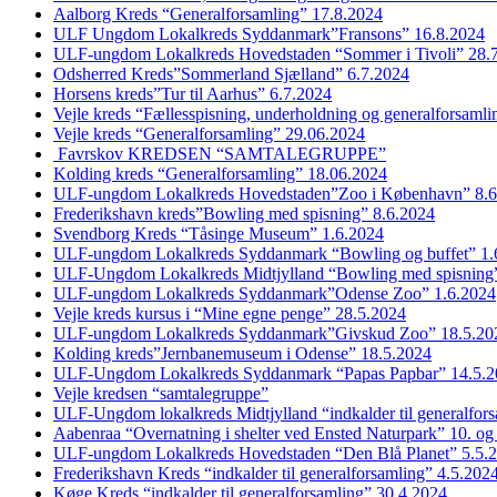
Aalborg Kreds “Generalforsamling” 17.8.2024
ULF Ungdom Lokalkreds Syddanmark”Fransons” 16.8.2024
ULF-ungdom Lokalkreds Hovedstaden “Sommer i Tivoli” 28.
Odsherred Kreds”Sommerland Sjælland” 6.7.2024
Horsens kreds”Tur til Aarhus” 6.7.2024
Vejle kreds “Fællesspisning, underholdning og generalforsaml
Vejle kreds “Generalforsamling” 29.06.2024
Favrskov KREDSEN “SAMTALEGRUPPE”
Kolding kreds “Generalforsamling” 18.06.2024
ULF-ungdom Lokalkreds Hovedstaden”Zoo i København” 8.6
Frederikshavn kreds”Bowling med spisning” 8.6.2024
Svendborg Kreds “Tåsinge Museum” 1.6.2024
ULF-ungdom Lokalkreds Syddanmark “Bowling og buffet” 1.
ULF-Ungdom Lokalkreds Midtjylland “Bowling med spisning”
ULF-ungdom Lokalkreds Syddanmark”Odense Zoo” 1.6.2024
Vejle kreds kursus i “Mine egne penge” 28.5.2024
ULF-ungdom Lokalkreds Syddanmark”Givskud Zoo” 18.5.20
Kolding kreds”Jernbanemuseum i Odense” 18.5.2024
ULF-Ungdom Lokalkreds Syddanmark “Papas Papbar” 14.5.2
Vejle kredsen “samtalegruppe”
ULF-Ungdom lokalkreds Midtjylland “indkalder til generalfor
Aabenraa “Overnatning i shelter ved Ensted Naturpark” 10. og
ULF-ungdom Lokalkreds Hovedstaden “Den Blå Planet” 5.5.
Frederikshavn Kreds “indkalder til generalforsamling” 4.5.202
Køge Kreds “indkalder til generalforsamling” 30.4.2024