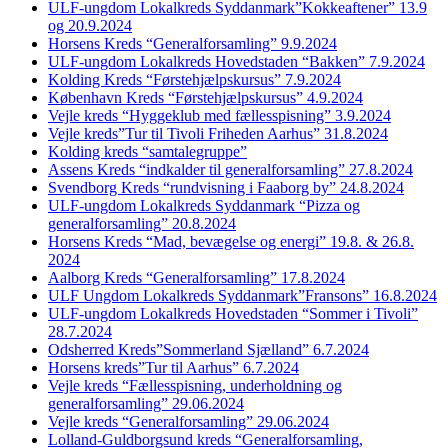
ULF-ungdom Lokalkreds Syddanmark”Kokkeaftener” 13.9
og 20.9.2024
Horsens Kreds “Generalforsamling” 9.9.2024
ULF-ungdom Lokalkreds Hovedstaden “Bakken” 7.9.2024
Kolding Kreds “Førstehjælpskursus” 7.9.2024
København Kreds “Førstehjælpskursus” 4.9.2024
Vejle kreds “Hyggeklub med fællesspisning” 3.9.2024
Vejle kreds”Tur til Tivoli Friheden Aarhus” 31.8.2024
Kolding kreds “samtalegruppe”
Assens Kreds “indkalder til generalforsamling” 27.8.2024
Svendborg Kreds “rundvisning i Faaborg by” 24.8.2024
ULF-ungdom Lokalkreds Syddanmark “Pizza og
generalforsamling” 20.8.2024
Horsens Kreds “Mad, bevægelse og energi” 19.8. & 26.8.
2024
Aalborg Kreds “Generalforsamling” 17.8.2024
ULF Ungdom Lokalkreds Syddanmark”Fransons” 16.8.2024
ULF-ungdom Lokalkreds Hovedstaden “Sommer i Tivoli”
28.7.2024
Odsherred Kreds”Sommerland Sjælland” 6.7.2024
Horsens kreds”Tur til Aarhus” 6.7.2024
Vejle kreds “Fællesspisning, underholdning og
generalforsamling” 29.06.2024
Vejle kreds “Generalforsamling” 29.06.2024
Lolland-Guldborgsund kreds “Generalforsamling,