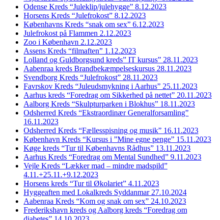
Odense Kreds “Juleklip/julehygge” 8.12.2023
Horsens Kreds “Julefrokost” 8.12.2023
Københavns Kreds “snak om sex” 6.12.2023
Julefrokost på Flammen 2.12.2023
Zoo i København 2.12.2023
Assens Kreds “filmaften” 1.12.2023
Lolland og Guldborgsund kreds” IT kursus” 28.11.2023
Aabenraa kreds Brandbekæmpelseskursus 28.11.2023
Svendborg Kreds “Julefrokost” 28.11.2023
Favrskov Kreds “Juleudsmykning i Aarhus” 25.11.2023
Aarhus kreds “Foredrag om Sikkerhed på nettet” 20.11.2023
Aalborg Kreds “Skulpturparken i Blokhus” 18.11.2023
Odsherred Kreds “Ekstraordinær Generalforsamling”
16.11.2023
Odsherred Kreds “Fællesspisning og musik” 16.11.2023
København Kreds “Kursus i ”Mine egne penge” 15.11.2023
Køge kreds “Tur til Københavns Rådhus” 13.11.2023
Aarhus Kreds “Foredrag om Mental Sundhed” 9.11.2023
Vejle Kreds “Lækker mad – mindre madspild”
4.11.+25.11.+9.12.2023
Horsens kreds “Tur til Økolariet” 4.11.2023
Hyggeaften med Lokalkreds Syddanmar 27.10.2024
Aabenraa Kreds “Kom og snak om sex” 24.10.2023
Frederikshavn kreds og Aalborg kreds “Foredrag om
diabetes” 14.10.2023