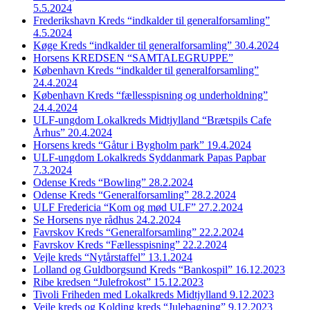
5.5.2024
Frederikshavn Kreds “indkalder til generalforsamling”
4.5.2024
Køge Kreds “indkalder til generalforsamling” 30.4.2024
Horsens KREDSEN “SAMTALEGRUPPE”
København Kreds “indkalder til generalforsamling”
24.4.2024
København Kreds “fællesspisning og underholdning”
24.4.2024
ULF-ungdom Lokalkreds Midtjylland “Brætspils Cafe
Århus” 20.4.2024
Horsens kreds “Gåtur i Bygholm park” 19.4.2024
ULF-ungdom Lokalkreds Syddanmark Papas Papbar
7.3.2024
Odense Kreds “Bowling” 28.2.2024
Odense Kreds “Generalforsamling” 28.2.2024
ULF Fredericia “Kom og mød ULF” 27.2.2024
Se Horsens nye rådhus 24.2.2024
Favrskov Kreds “Generalforsamling” 22.2.2024
Favrskov Kreds “Fællesspisning” 22.2.2024
Vejle kreds “Nytårstaffel” 13.1.2024
Lolland og Guldborgsund Kreds “Bankospil” 16.12.2023
Ribe kredsen “Julefrokost” 15.12.2023
Tivoli Friheden med Lokalkreds Midtjylland 9.12.2023
Vejle kreds og Kolding kreds “Julebagning” 9.12.2023