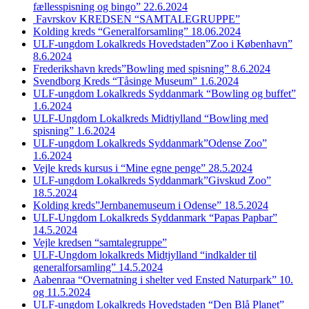
fællesspisning og bingo” 22.6.2024
Favrskov KREDSEN “SAMTALEGRUPPE”
Kolding kreds “Generalforsamling” 18.06.2024
ULF-ungdom Lokalkreds Hovedstaden”Zoo i København”
8.6.2024
Frederikshavn kreds”Bowling med spisning” 8.6.2024
Svendborg Kreds “Tåsinge Museum” 1.6.2024
ULF-ungdom Lokalkreds Syddanmark “Bowling og buffet”
1.6.2024
ULF-Ungdom Lokalkreds Midtjylland “Bowling med
spisning” 1.6.2024
ULF-ungdom Lokalkreds Syddanmark”Odense Zoo”
1.6.2024
Vejle kreds kursus i “Mine egne penge” 28.5.2024
ULF-ungdom Lokalkreds Syddanmark”Givskud Zoo”
18.5.2024
Kolding kreds”Jernbanemuseum i Odense” 18.5.2024
ULF-Ungdom Lokalkreds Syddanmark “Papas Papbar”
14.5.2024
Vejle kredsen “samtalegruppe”
ULF-Ungdom lokalkreds Midtjylland “indkalder til
generalforsamling” 14.5.2024
Aabenraa “Overnatning i shelter ved Ensted Naturpark” 10.
og 11.5.2024
ULF-ungdom Lokalkreds Hovedstaden “Den Blå Planet”