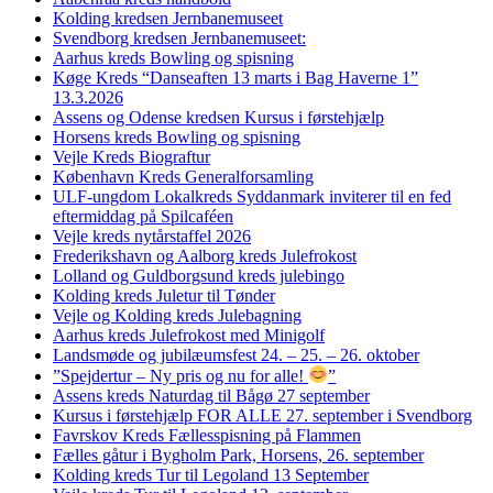
Kolding kredsen Jernbanemuseet
Svendborg kredsen Jernbanemuseet:
Aarhus kreds Bowling og spisning
Køge Kreds “Danseaften 13 marts i Bag Haverne 1”
13.3.2026
Assens og Odense kredsen Kursus i førstehjælp
Horsens kreds Bowling og spisning
Vejle Kreds Biograftur
København Kreds Generalforsamling
ULF-ungdom Lokalkreds Syddanmark inviterer til en fed
eftermiddag på Spilcaféen
Vejle kreds nytårstaffel 2026
Frederikshavn og Aalborg kreds Julefrokost
Lolland og Guldborgsund kreds julebingo
Kolding kreds Juletur til Tønder
Vejle og Kolding kreds Julebagning
Aarhus kreds Julefrokost med Minigolf
Landsmøde og jubilæumsfest 24. – 25. – 26. oktober
”Spejdertur – Ny pris og nu for alle!
”
Assens kreds Naturdag til Bågø 27 september
Kursus i førstehjælp FOR ALLE 27. september i Svendborg
Favrskov Kreds Fællesspisning på Flammen
Fælles gåtur i Bygholm Park, Horsens, 26. september
Kolding kreds Tur til Legoland 13 September