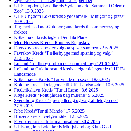
Vejle kreds Tur til Legoland 13. september
ULF Ungdom, Lokalkreds Syddanmark “Sammen i Odense
Zoo” 13.9.2025
ULF-Ungdom Lokalkreds Syddanmark “Minigolf og pizza”
30.8.2025
Tag med Lolland-Guldborgsund kreds til sommerrevy og
frokost
København kreds tager i Den Blå Planet
Med Horsens Kreds i Randers Regnskov
Favrskov kreds holder valg og spiser sammen 22.6.2025
Favrskov Kreds “Fælleshygge med spisning og valg”
22.6.2025
Lolland Guldborgsund kreds “sommerbingo” 21.6.2025
Lolland og Guldborgsund kreds vælger delegerede til ULFs
Landsmøde
Københavns Kreds “Tør vi tale om sex?” 18.6.2025
Kolding kreds “Delegerede til Ulfs Landsmøde ” 10.6.2025
Frederikshavn Kreds “Tur til Læsø” 8.6.2025
Køge Kreds “Politigården bag murene” 5.6.2025
Svendborg Kreds “sjov spilledag og valg af delegerede”
27.5.2025
Ribe Kreds”Tur til Mandø” 17.5.2025
Horsens kreds “vælgermøde” 12.5.2025
Favrskov kreds “Informationsaften” 30.4.2025
ULF-ungdom Lokalkreds Midtjylland og Klub Glad