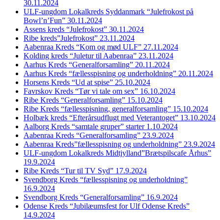
30.11.2024
ULF-ungdom Lokalkreds Syddanmark “Julefrokost på
Bowl’n’Fun” 30.11.2024
Assens kreds “Julefrokost” 30.11.2024
Ribe kreds”Julefrokost” 23.11.2024
Aabenraa Kreds “Kom og mød ULF” 27.11.2024
Kolding kreds “Juletur til Aabenraa” 23.11.2024
Aarhus Kreds “Generalforsamling” 20.11.2024
Aarhus Kreds “fællesspisning og underholdning” 20.11.2024
Horsens Kreds “Ud at spise” 25.10.2024
Favrskov Kreds “Tør vi tale om sex” 16.10.2024
Ribe Kreds “Generalforsamling” 15.10.2024
Ribe Kreds “fællesspisning, generalforsamling” 15.10.2024
Holbæk kreds “Efterårsudflugt med Veterantoget” 13.10.2024
Aalborg Kreds “samtale gruper” starter 1.10.2024
Aabenraa Kreds “Generalforsamling” 23.9.2024
Aabenraa Kreds”fællesspisning og underholdning” 23.9.2024
ULF-ungdom Lokalkreds Midtjylland”Brætspilscafe Århus”
19.9.2024
Ribe Kreds “Tur til TV Syd” 17.9.2024
Svendborg Kreds “fællesspisning og underholdning”
16.9.2024
Svendborg Kreds “Generalforsamling” 16.9.2024
Odense Kreds “Jubilæumsfest for Ulf Odense Kreds”
14.9.2024