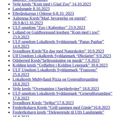
Vejle kreds “Kom med i Glad Zoo” 14.10.2023
Landsmøde 8.10.2023
Efterårskursus i Odense 6-8.10. 2023
Aabenraa Kreds”Mad, bevægelse og energi”
28.9.&12.10.2023
ULF-ungdom “Zoo i Københav” 23.9.2023
Lolland og Guldborgsund kredsen “Kom med i zoo”
23.9.2023
ULF-ungdom Lokalkreds Syddanmark “Papas Papbar”
14.9.2023
Svendborg Kreds”En dag med Naturskolen” 10.9.2023
Ulf Ungdom Lokalkreds Syddanmark “Økolariet” 9.9.2023
Odsherred Kreds”fællesspisning og musik” 7.9.2023
Kolding kreds “Grillaften i Kolding Legepark” 30.8.2023
ULF Ungdom Lokalkreds Syddanmark “Fransons”
25.8.2023
Lokalkreds Midtjylland Pizza og Generalforsamling
18.8.2023
Vejle kreds “Overnatning i Spejderhytter” 18.8.2023
ULF-ungdom Lokalkreds Syddanmark “Generalforsamling”
17.8.2023
Svendborg Kreds “Sejltur”17.8.2023
Frederikshavn Kreds “Grill sammen med Gimle”16.8.2023
Frederikshavn kreds “Delegerende til Ulfs Landsmøde”
16.8.2023