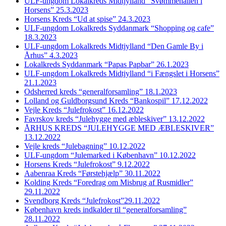
ULF-ungdom Lokalkreds Midtjylland “Svømmehallen i
Horsens” 25.3.2023
Horsens Kreds “Ud at spise” 24.3.2023
ULF-ungdom Lokalkreds Syddanmark “Shopping og cafe”
18.3.2023
ULF-ungdom Lokalkreds Midtjylland “Den Gamle By i
Århus” 4.3.2023
Lokalkreds Syddanmark “Papas Papbar” 26.1.2023
ULF-ungdom Lokalkreds Midtjylland “i Fængslet i Horsens”
21.1.2023
Odsherred kreds “generalforsamling” 18.1.2023
Lolland og Guldborgsund Kreds “Bankospil” 17.12.2022
Vejle Kreds “Julefrokost” 16.12.2022
Favrskov kreds “Julehygge med æbleskiver” 13.12.2022
ÅRHUS KREDS “JULEHYGGE MED ÆBLESKIVER”
13.12.2022
Vejle kreds “Julebagning” 10.12.2022
ULF-ungdom “Julemarked i København” 10.12.2022
Horsens Kreds “Julefrokost” 9.12.2022
Aabenraa Kreds “Førstehjælp” 30.11.2022
Kolding Kreds “Foredrag om Misbrug af Rusmidler”
29.11.2022
Svendborg Kreds “Julefrokost”29.11.2022
København kreds indkalder til “generalforsamling”
28.11.2022