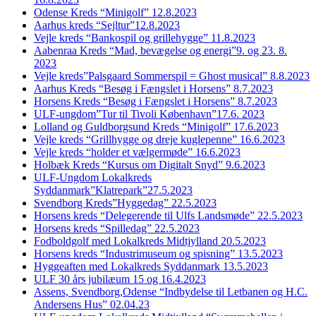
Odense Kreds “Minigolf” 12.8.2023
Aarhus kreds “Sejltur”12.8.2023
Vejle kreds “Bankospil og grillehygge” 11.8.2023
Aabenraa Kreds “Mad, bevægelse og energi”9. og 23. 8.
2023
Vejle kreds”Palsgaard Sommerspil = Ghost musical” 8.8.2023
Aarhus Kreds “Besøg i Fængslet i Horsens” 8.7.2023
Horsens Kreds “Besøg i Fængslet i Horsens” 8.7.2023
ULF-ungdom”Tur til Tivoli København”17.6. 2023
Lolland og Guldborgsund Kreds “Minigolf” 17.6.2023
Vejle kreds “Grillhygge og dreje kuglepenne” 16.6.2023
Vejle kreds “holder et vælgermøde” 16.6.2023
Holbæk Kreds “Kursus om Digitalt Snyd” 9.6.2023
ULF-Ungdom Lokalkreds
Syddanmark”Klatrepark”27.5.2023
Svendborg Kreds”Hyggedag” 22.5.2023
Horsens kreds “Delegerende til Ulfs Landsmøde” 22.5.2023
Horsens kreds “Spilledag” 22.5.2023
Fodboldgolf med Lokalkreds Midtjylland 20.5.2023
Horsens kreds “Industrimuseum og spisning” 13.5.2023
Hyggeaften med Lokalkreds Syddanmark 13.5.2023
ULF 30 års jubilæum 15 og 16.4.2023
Assens, Svendborg,Odense “Indbydelse til Letbanen og H.C.
Andersens Hus” 02.04.23