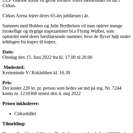
ULF Odense kreds vil gerne invitere vores medlemmer en tur i
Cirkus.
Cirkus Arena fejrer deres 65-års jubilæum i år.
Sammen med Bubber og Julie Berthelsen vil man opleve mange
forskellige og dygtige trapezartister bl.a Flying Wulber, som
optræder med deres hæsblæsende nummer, hvor de flyver højt under
teltdugen fra trapez til trapez.
Dato:
Onsdag den 15. Juni 2022 fra kl. 17.00 til 20.00
Mødested:
Kerteminde V/ Roklubben kl. 16.30
Pris:
Det koster 220 kr. pr. person som bedes sat ind på reg. Nr. 7244
konto nr. 1218368 senest den 4. maj 2022
Prisen inkluderer:
Cirkusbillet
Tilmelding: