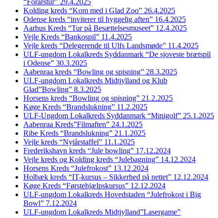
“Forårstur” 29.4.2025
Kolding kreds “Kom med i Glad Zoo” 26.4.2025
Odense kreds “inviterer til hyggelig aften” 16.4.2025
Aarhus Kreds “Tur på Besættelsesmuseet” 12.4.2025
Vejle Kreds “Bankospil” 11.4.2025
Vejle kreds “Delegerende til Ulfs Landsmøde” 11.4.2025
ULF-ungdom Lokalkreds Syddanmark “De sjoveste brætspil
i Odense” 30.3.2025
Aabenraa kreds “Bowling og spisning” 28.3.2025
ULF-ungdom Lokalkreds Midtjylland og Klub
Glad”Bowling” 8.3.2025
Horsens kreds “Bowling og spisning” 21.2.2025
Køge Kreds “Brandslukning” 11.2.2025
ULF-Ungdom Lokalkreds Syddanmark “Minigolf” 25.1.2025
Aabenraa Kreds”Filmaften” 24.1.2025
Ribe Kreds “Brandslukning” 21.1.2025
Vejle kreds “Nytårstaffel” 11.1.2025
Frederikshavn kreds “Jule bowling” 17.12.2024
Vejle kreds og Kolding kreds “Julebagning” 14.12.2024
Horsens Kreds “Julefrokost” 13.12.2024
Holbæk kreds “IT-kursus – Sikkerhed på nettet” 12.12.2024
Køge Kreds “Førstehjælpskursus” 12.12.2024
ULF-ungdom Lokalkreds Hovedstaden “Julefrokost i Big
Bowl” 7.12.2024
ULF-ungdom Lokalkreds Midtjylland”Lasergame”