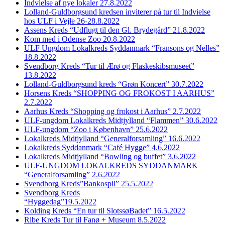
Indvielse af nye lokaler 27.8.2022
Lolland-Guldborgsund kredsen inviterer på tur til Indvielse
hos ULF i Vejle 26-28.8.2022
Assens Kreds “Udflugt til den Gl. Brydegård” 21.8.2022
Kom med i Odense Zoo 20.8.2022
ULF Ungdom Lokalkreds Syddanmark “Fransons og Nelles”
18.8.2022
Svendborg Kreds “Tur til Ærø og Flaskeskibsmuseet”
13.8.2022
Lolland-Guldborgsund kreds “Grøn Koncert” 30.7.2022
Horsens Kreds “SHOPPING OG FROKOST I AARHUS”
2.7.2022
Aarhus Kreds “Shopping og frokost i Aarhus” 2.7.2022
ULF-ungdom Lokalkreds Midtjylland “Flammen” 30.6.2022
ULF-ungdom “Zoo i København” 25.6.2022
Lokalkreds Midtjylland “Generalforsamling” 16.6.2022
Lokalkreds Syddanmark “Café Hygge” 4.6.2022
Lokalkreds Midtjylland “Bowling og buffet” 3.6.2022
ULF-UNGDOM LOKALKREDS SYDDANMARK
“Generalforsamling” 2.6.2022
Svendborg Kreds”Bankospil” 25.5.2022
Svendborg Kreds
“Hyggedag”19.5.2022
Kolding Kreds “En tur til SlotssøBadet” 16.5.2022
Ribe Kreds Tur til Fanø + Museum 8.5.2022