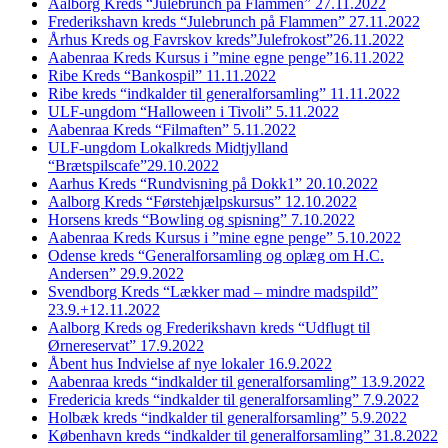
Aalborg Kreds “Julebrunch på Flammen” 27.11.2022
Frederikshavn kreds “Julebrunch på Flammen” 27.11.2022
Århus Kreds og Favrskov kreds”Julefrokost”26.11.2022
Aabenraa Kreds Kursus i ”mine egne penge”16.11.2022
Ribe Kreds “Bankospil” 11.11.2022
Ribe kreds “indkalder til generalforsamling” 11.11.2022
ULF-ungdom “Halloween i Tivoli” 5.11.2022
Aabenraa Kreds “Filmaften” 5.11.2022
ULF-ungdom Lokalkreds Midtjylland
“Brætspilscafe”29.10.2022
Aarhus Kreds “Rundvisning på Dokk1” 20.10.2022
Aalborg Kreds “Førstehjælpskursus” 12.10.2022
Horsens kreds “Bowling og spisning” 7.10.2022
Aabenraa Kreds Kursus i ”mine egne penge” 5.10.2022
Odense kreds “Generalforsamling og oplæg om H.C.
Andersen” 29.9.2022
Svendborg Kreds “Lækker mad – mindre madspild”
23.9.+12.11.2022
Aalborg Kreds og Frederikshavn kreds “Udflugt til
Ørnereservat” 17.9.2022
Åbent hus Indvielse af nye lokaler 16.9.2022
Aabenraa kreds “indkalder til generalforsamling” 13.9.2022
Fredericia kreds “indkalder til generalforsamling” 7.9.2022
Holbæk kreds “indkalder til generalforsamling” 5.9.2022
København kreds “indkalder til generalforsamling” 31.8.2022