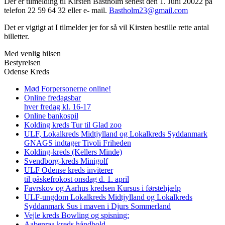
Der er tilmelding til Kirsten Bastholm senest den 1. Juni 20022 på
telefon 22 59 64 32 eller e- mail.
Bastholm23@gmail.com
Det er vigtigt at I tilmelder jer for så vil Kirsten bestille rette antal
billetter.
Med venlig hilsen
Bestyrelsen
Odense Kreds
Mød Forpersonerne online!
Online fredagsbar
hver fredag kl. 16-17
Online bankospil
Kolding kreds Tur til Glad zoo
ULF, Lokalkreds Midtjylland og Lokalkreds Syddanmark
GNAGS indtager Tivoli Friheden
Kolding-kreds (Kellers Minde)
Svendborg-kreds Minigolf
ULF Odense kreds inviterer
til påskefrokost onsdag d. 1. april
Favrskov og Aarhus kredsen Kursus i førstehjælp
ULF-ungdom Lokalkreds Midtjylland og Lokalkreds
Syddanmark Sus i maven i Djurs Sommerland
Vejle kreds Bowling og spisning:
Aabenraa kreds håndbold