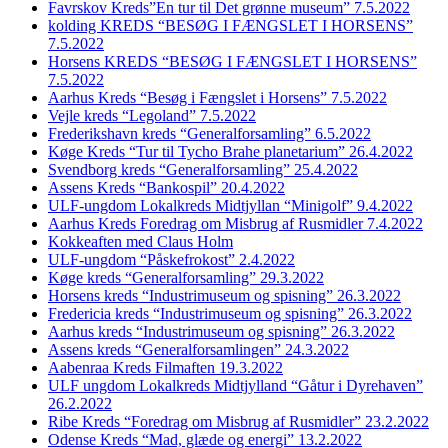
Favrskov Kreds”En tur til Det grønne museum” 7.5.2022
kolding KREDS “BESØG I FÆNGSLET I HORSENS”
7.5.2022
Horsens KREDS “BESØG I FÆNGSLET I HORSENS”
7.5.2022
Aarhus Kreds “Besøg i Fængslet i Horsens” 7.5.2022
Vejle kreds “Legoland” 7.5.2022
Frederikshavn kreds “Generalforsamling” 6.5.2022
Køge Kreds “Tur til Tycho Brahe planetarium” 26.4.2022
Svendborg kreds “Generalforsamling” 25.4.2022
Assens Kreds “Bankospil” 20.4.2022
ULF-ungdom Lokalkreds Midtjyllan “Minigolf” 9.4.2022
Aarhus Kreds Foredrag om Misbrug af Rusmidler 7.4.2022
Kokkeaften med Claus Holm
ULF-ungdom “Påskefrokost” 2.4.2022
Køge kreds “Generalforsamling” 29.3.2022
Horsens kreds “Industrimuseum og spisning” 26.3.2022
Fredericia kreds “Industrimuseum og spisning” 26.3.2022
Aarhus kreds “Industrimuseum og spisning” 26.3.2022
Assens kreds “Generalforsamlingen” 24.3.2022
Aabenraa Kreds Filmaften 19.3.2022
ULF ungdom Lokalkreds Midtjylland “Gåtur i Dyrehaven”
26.2.2022
Ribe Kreds “Foredrag om Misbrug af Rusmidler” 23.2.2022
Odense Kreds “Mad, glæde og energi” 13.2.2022