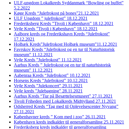
ULF-ungdom Lokalkreds Syddanmark “Bowling og buffet”
5.2.2022
Køge Kreds “Julefrokost på bones”21.12.2021
ULF Ungdom ” julefrokost” 18.12.2021
Frederiksberg Kreds ”Tivoli i København” 18.12.2021
Vejle Kreds ”Tivoli i København” 18.12.2021
Aalborg kreds og Frederikshavn Kreds “Julefrokost”
17.12.2021
Holbæk Kreds”Julefrokost Holbæk museum”11.12.2021
Favrskov Kreds “Julefrokost og en tur til Naturhistorisk
museum” 11.12.2021
Vejle Kreds ”Julefrokost” 11.12.2021
Aarhus Kreds ” Julefrokost og en tur til naturhistorisk
museum” 11.12.2021
Aabenraa Kreds “Julefrokost” 10.12.2021
Horsens Kreds ”Julefrokost” 10.12.2021
Vejle Kreds ”Julekoncert” 29.11.2021
Vejle kreds ”Julebagning” 28.11.2021
Aarhus Kreds “Tur på Besættelsesmuseet” 27.11.2021
Tivoli Friheden med Lokalkreds Midtjylland 27.11.2021
Odsherred Kreds “Tag med til Oplevelsescenter Nyvang”
27.11.2021
Københavner kreds ” Kom med i zoo” 26.11.2021
København kreds indkalder til generalforsamling 25.11.2021
Frederiksberg kreds indkalder til generalforsamling