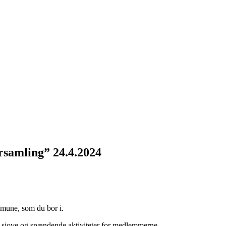
rsamling” 24.4.2024
mmune, som du bor i.
le sjove og spændende aktiviteter for medlemmerne.