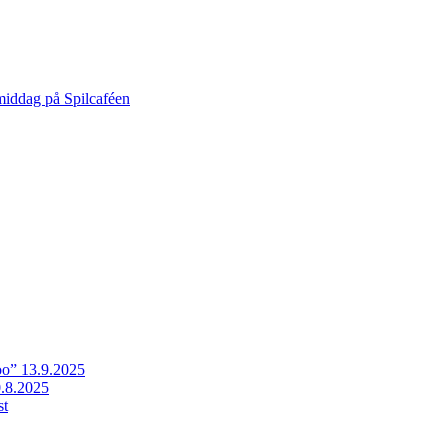
middag på Spilcaféen
o” 13.9.2025
.8.2025
st