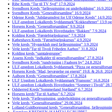
Ribe Kreds “Tur til TV Syd” 17.9.2024
Svendborg Kreds “fællesspisning og underholdning” 16.9.202
Svendborg Kreds “Generalforsamling” 16.9.2024
Odense Kreds “Jubilæumsfest for Ulf Odense Kreds” 14.9.202
ULF-ungdom Lokalkreds Syddanmark”Kokkeaftener” 13.9 og
Horsens Kreds “Generalforsamling” 9.9.2024
ULF-ungdom Lokalkreds Hovedstaden “Bakken” 7.9.2024
Kolding Kreds “Førstehjælpskursus” 7.9.2024
København Kreds “Førstehjælpskursus” 4.9.2024
Vejle kreds “Hyggeklub med fællesspisning” 3.9.2024
Vejle kreds”Tur til Tivoli Friheden Aarhus” 31.8.2024
Kolding kreds “samtalegruppe”
Assens Kreds “indkalder til generalforsamling” 27.8.2024
Svendborg Kreds “rundvisning i Faaborg by” 24.8.2024
ULF-ungdom Lokalkreds Syddanmark “Pizza og generalforsam
Horsens Kreds “Mad, bevægelse og energi” 19.8. & 26.8. 202
Aalborg Kreds “Generalforsamling” 17.8.2024
ULF Ungdom Lokalkreds Syddanmark”Fransons” 16.8.2024
ULF-ungdom Lokalkreds Hovedstaden “Sommer i Tivoli” 28.
Odsherred Kreds”Sommerland Sjælland” 6.7.2024
Horsens kreds”Tur til Aarhus” 6.7.2024
Vejle kreds “Fællesspisning, underholdning og generalforsaml
Vejle kreds “Generalforsamling” 29.06.2024
Lolland-Guldborgsund kreds “Generalforsamling, fællesspisni
Favrskov KREDSEN “SAMTALEGRUPPE”