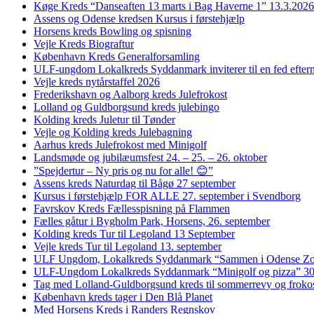
Køge Kreds “Danseaften 13 marts i Bag Haverne 1” 13.3.2026
Assens og Odense kredsen Kursus i førstehjælp
Horsens kreds Bowling og spisning
Vejle Kreds Biograftur
København Kreds Generalforsamling
ULF-ungdom Lokalkreds Syddanmark inviterer til en fed efter
Vejle kreds nytårstaffel 2026
Frederikshavn og Aalborg kreds Julefrokost
Lolland og Guldborgsund kreds julebingo
Kolding kreds Juletur til Tønder
Vejle og Kolding kreds Julebagning
Aarhus kreds Julefrokost med Minigolf
Landsmøde og jubilæumsfest 24. – 25. – 26. oktober
”Spejdertur – Ny pris og nu for alle! 😊”
Assens kreds Naturdag til Bågø 27 september
Kursus i førstehjælp FOR ALLE 27. september i Svendborg
Favrskov Kreds Fællesspisning på Flammen
Fælles gåtur i Bygholm Park, Horsens, 26. september
Kolding kreds Tur til Legoland 13 September
Vejle kreds Tur til Legoland 13. september
ULF Ungdom, Lokalkreds Syddanmark “Sammen i Odense Zo
ULF-Ungdom Lokalkreds Syddanmark “Minigolf og pizza” 30
Tag med Lolland-Guldborgsund kreds til sommerrevy og froko
København kreds tager i Den Blå Planet
Med Horsens Kreds i Randers Regnskov