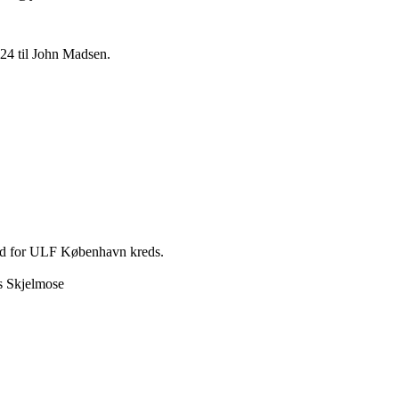
2024 til John Madsen.
nd for ULF København kreds.
us Skjelmose