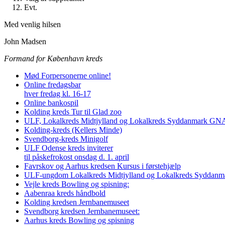
Evt.
Med venlig hilsen
John Madsen
Formand for København kreds
Mød Forpersonerne online!
Online fredagsbar
hver fredag kl. 16-17
Online bankospil
Kolding kreds Tur til Glad zoo
ULF, Lokalkreds Midtjylland og Lokalkreds Syddanmark GNAG
Kolding-kreds (Kellers Minde)
Svendborg-kreds Minigolf
ULF Odense kreds inviterer
til påskefrokost onsdag d. 1. april
Favrskov og Aarhus kredsen Kursus i førstehjælp
ULF-ungdom Lokalkreds Midtjylland og Lokalkreds Syddanma
Vejle kreds Bowling og spisning:
Aabenraa kreds håndbold
Kolding kredsen Jernbanemuseet
Svendborg kredsen Jernbanemuseet:
Aarhus kreds Bowling og spisning