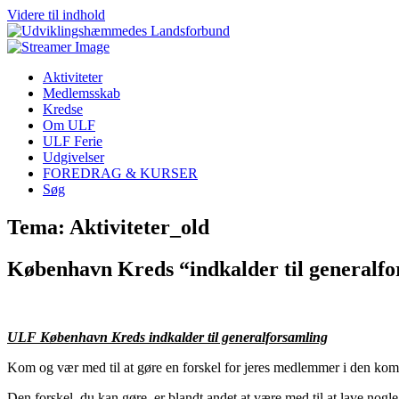
Videre til indhold
Aktiviteter
Medlemsskab
Kredse
Om ULF
ULF Ferie
Udgivelser
FOREDRAG & KURSER
Søg
Tema: Aktiviteter_old
København Kreds “indkalder til generalfo
ULF København Kreds indkalder til generalforsamling
Kom og vær med til at gøre en forskel for jeres medlemmer i den ko
Den forskel, du kan gøre, er blandt andet at være med til at lave nog