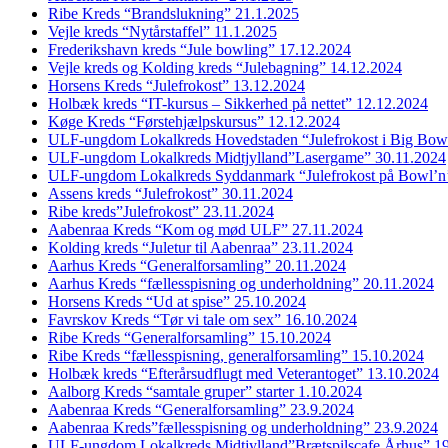
Ribe Kreds “Brandslukning” 21.1.2025
Vejle kreds “Nytårstaffel” 11.1.2025
Frederikshavn kreds “Jule bowling” 17.12.2024
Vejle kreds og Kolding kreds “Julebagning” 14.12.2024
Horsens Kreds “Julefrokost” 13.12.2024
Holbæk kreds “IT-kursus – Sikkerhed på nettet” 12.12.2024
Køge Kreds “Førstehjælpskursus” 12.12.2024
ULF-ungdom Lokalkreds Hovedstaden “Julefrokost i Big Bow
ULF-ungdom Lokalkreds Midtjylland”Lasergame” 30.11.2024
ULF-ungdom Lokalkreds Syddanmark “Julefrokost på Bowl’n
Assens kreds “Julefrokost” 30.11.2024
Ribe kreds”Julefrokost” 23.11.2024
Aabenraa Kreds “Kom og mød ULF” 27.11.2024
Kolding kreds “Juletur til Aabenraa” 23.11.2024
Aarhus Kreds “Generalforsamling” 20.11.2024
Aarhus Kreds “fællesspisning og underholdning” 20.11.2024
Horsens Kreds “Ud at spise” 25.10.2024
Favrskov Kreds “Tør vi tale om sex” 16.10.2024
Ribe Kreds “Generalforsamling” 15.10.2024
Ribe Kreds “fællesspisning, generalforsamling” 15.10.2024
Holbæk kreds “Efterårsudflugt med Veterantoget” 13.10.2024
Aalborg Kreds “samtale gruper” starter 1.10.2024
Aabenraa Kreds “Generalforsamling” 23.9.2024
Aabenraa Kreds”fællesspisning og underholdning” 23.9.2024
ULF-ungdom Lokalkreds Midtjylland”Brætspilscafe Århus” 1