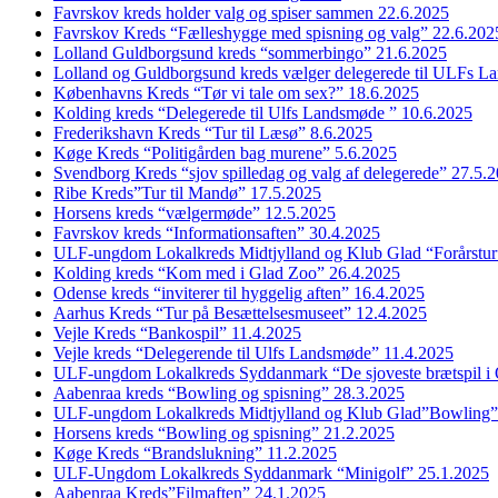
Favrskov kreds holder valg og spiser sammen 22.6.2025
Favrskov Kreds “Fælleshygge med spisning og valg” 22.6.202
Lolland Guldborgsund kreds “sommerbingo” 21.6.2025
Lolland og Guldborgsund kreds vælger delegerede til ULFs 
Københavns Kreds “Tør vi tale om sex?” 18.6.2025
Kolding kreds “Delegerede til Ulfs Landsmøde ” 10.6.2025
Frederikshavn Kreds “Tur til Læsø” 8.6.2025
Køge Kreds “Politigården bag murene” 5.6.2025
Svendborg Kreds “sjov spilledag og valg af delegerede” 27.5.
Ribe Kreds”Tur til Mandø” 17.5.2025
Horsens kreds “vælgermøde” 12.5.2025
Favrskov kreds “Informationsaften” 30.4.2025
ULF-ungdom Lokalkreds Midtjylland og Klub Glad “Forårstur
Kolding kreds “Kom med i Glad Zoo” 26.4.2025
Odense kreds “inviterer til hyggelig aften” 16.4.2025
Aarhus Kreds “Tur på Besættelsesmuseet” 12.4.2025
Vejle Kreds “Bankospil” 11.4.2025
Vejle kreds “Delegerende til Ulfs Landsmøde” 11.4.2025
ULF-ungdom Lokalkreds Syddanmark “De sjoveste brætspil i
Aabenraa kreds “Bowling og spisning” 28.3.2025
ULF-ungdom Lokalkreds Midtjylland og Klub Glad”Bowling”
Horsens kreds “Bowling og spisning” 21.2.2025
Køge Kreds “Brandslukning” 11.2.2025
ULF-Ungdom Lokalkreds Syddanmark “Minigolf” 25.1.2025
Aabenraa Kreds”Filmaften” 24.1.2025