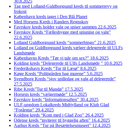
30.8.2025
Tag med Lolland-Guldborgsund kreds til sommerrevy og
frokost
København kreds tager i Den Blå Planet
Med Horsens Kreds i Randers Regnskov
Favrskov kreds holder valg og spiser sammen 22.6.2025
Favrskov Kreds “Fælleshygge med spisning og valg”
22.6.2025
Lolland Guldborgsund kreds “sommerbingo” 21.6.2025
Lolland og Guldborgsund kreds vælger delegerede til ULFs
Landsmøde
Københavns Kreds “Tør vi tale om sex?” 18.6.2025
Kolding kreds “Delegerede til Ulfs Landsmøde ” 10.6.2025
Frederikshavn Kreds “Tur til Læsø” 8.6.2025
Køge Kreds “Politigården bag murene” 5.6.2025
Svendborg Kreds “sjov spilledag og valg af delegerede”
27.5.2025
Ribe Kreds”Tur til Mandø” 17.5.2025
Horsens kreds “vælgermøde” 12.5.2025
Favrskov kreds “Informationsaften” 30.4.2025
ULF-ungdom Lokalkreds Midtjylland og Klub Glad
“Forårstur” 29.4.2025
Kolding kreds “Kom med i Glad Zoo” 26.4.2025
Odense kreds “inviterer til hyggelig aften” 16.4.2025
Aarhus Kreds “Tur på Besættelsesmuseet” 12.4.2025