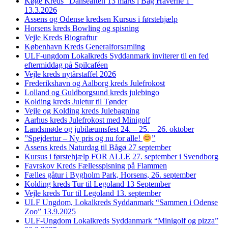
Køge Kreds “Danseaften 13 marts i Bag Haverne 1”
13.3.2026
Assens og Odense kredsen Kursus i førstehjælp
Horsens kreds Bowling og spisning
Vejle Kreds Biograftur
København Kreds Generalforsamling
ULF-ungdom Lokalkreds Syddanmark inviterer til en fed
eftermiddag på Spilcaféen
Vejle kreds nytårstaffel 2026
Frederikshavn og Aalborg kreds Julefrokost
Lolland og Guldborgsund kreds julebingo
Kolding kreds Juletur til Tønder
Vejle og Kolding kreds Julebagning
Aarhus kreds Julefrokost med Minigolf
Landsmøde og jubilæumsfest 24. – 25. – 26. oktober
”Spejdertur – Ny pris og nu for alle!
”
Assens kreds Naturdag til Bågø 27 september
Kursus i førstehjælp FOR ALLE 27. september i Svendborg
Favrskov Kreds Fællesspisning på Flammen
Fælles gåtur i Bygholm Park, Horsens, 26. september
Kolding kreds Tur til Legoland 13 September
Vejle kreds Tur til Legoland 13. september
ULF Ungdom, Lokalkreds Syddanmark “Sammen i Odense
Zoo” 13.9.2025
ULF-Ungdom Lokalkreds Syddanmark “Minigolf og pizza”