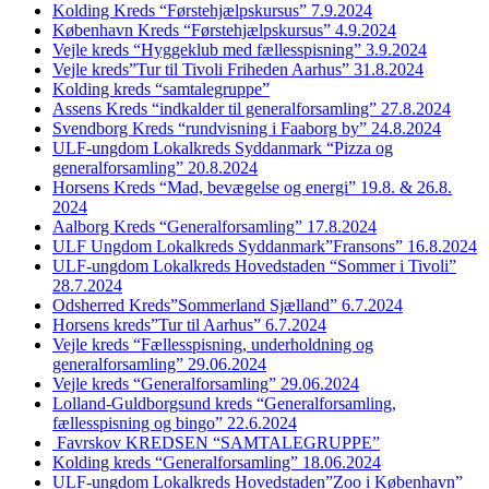
Kolding Kreds “Førstehjælpskursus” 7.9.2024
København Kreds “Førstehjælpskursus” 4.9.2024
Vejle kreds “Hyggeklub med fællesspisning” 3.9.2024
Vejle kreds”Tur til Tivoli Friheden Aarhus” 31.8.2024
Kolding kreds “samtalegruppe”
Assens Kreds “indkalder til generalforsamling” 27.8.2024
Svendborg Kreds “rundvisning i Faaborg by” 24.8.2024
ULF-ungdom Lokalkreds Syddanmark “Pizza og
generalforsamling” 20.8.2024
Horsens Kreds “Mad, bevægelse og energi” 19.8. & 26.8.
2024
Aalborg Kreds “Generalforsamling” 17.8.2024
ULF Ungdom Lokalkreds Syddanmark”Fransons” 16.8.2024
ULF-ungdom Lokalkreds Hovedstaden “Sommer i Tivoli”
28.7.2024
Odsherred Kreds”Sommerland Sjælland” 6.7.2024
Horsens kreds”Tur til Aarhus” 6.7.2024
Vejle kreds “Fællesspisning, underholdning og
generalforsamling” 29.06.2024
Vejle kreds “Generalforsamling” 29.06.2024
Lolland-Guldborgsund kreds “Generalforsamling,
fællesspisning og bingo” 22.6.2024
Favrskov KREDSEN “SAMTALEGRUPPE”
Kolding kreds “Generalforsamling” 18.06.2024
ULF-ungdom Lokalkreds Hovedstaden”Zoo i København”