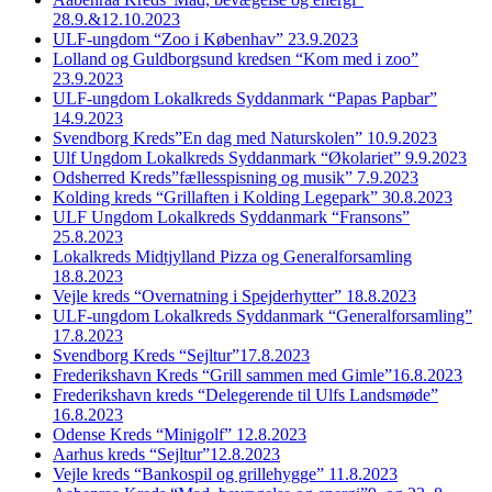
28.9.&12.10.2023
ULF-ungdom “Zoo i Københav” 23.9.2023
Lolland og Guldborgsund kredsen “Kom med i zoo”
23.9.2023
ULF-ungdom Lokalkreds Syddanmark “Papas Papbar”
14.9.2023
Svendborg Kreds”En dag med Naturskolen” 10.9.2023
Ulf Ungdom Lokalkreds Syddanmark “Økolariet” 9.9.2023
Odsherred Kreds”fællesspisning og musik” 7.9.2023
Kolding kreds “Grillaften i Kolding Legepark” 30.8.2023
ULF Ungdom Lokalkreds Syddanmark “Fransons”
25.8.2023
Lokalkreds Midtjylland Pizza og Generalforsamling
18.8.2023
Vejle kreds “Overnatning i Spejderhytter” 18.8.2023
ULF-ungdom Lokalkreds Syddanmark “Generalforsamling”
17.8.2023
Svendborg Kreds “Sejltur”17.8.2023
Frederikshavn Kreds “Grill sammen med Gimle”16.8.2023
Frederikshavn kreds “Delegerende til Ulfs Landsmøde”
16.8.2023
Odense Kreds “Minigolf” 12.8.2023
Aarhus kreds “Sejltur”12.8.2023
Vejle kreds “Bankospil og grillehygge” 11.8.2023