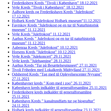
Frederiksberg Kreds ”Tivoli i København” 18.12.2021
Vejle Kreds ”Tivoli i København” 18.12.2021
Aalborg kreds og Frederikshavn Kreds “Julefrokost”
17.12.2021
Holbæk Kreds”Julefrokost Holbæk museum”11.12.2021
Favrskov Kreds “Julefrokost og en tur til Naturhistorisk
museum” 11.12.2021
Vejle Kreds ”Julefrokost” 11.12.2021
Aarhus Kreds ” Julefrokost og en tur til naturhistorisk
museum” 11.12.2021
Aabenraa Kreds “Julefrokost” 10.12.2021
Horsens Kreds ”Julefrokost” 10.12.2021
Vejle Kreds ”Julekoncert” 29.11.2021
Vejle kreds ”Julebagning” 28.11.2021
Aarhus Kreds “Tur på Besættelsesmuseet” 27.11.2021
Tivoli Friheden med Lokalkreds Midtjylland 27.11.2021
Odsherred Kreds “Tag med til Oplevelsescenter Nyvang”
27.11.2021
Københavner kreds ” Kom med i zoo” 26.11.2021
København kreds indkalder til generalforsamling 25.11.2021
Frederiksberg kreds indkalder til generalforsamling
25.11.2021
København Kreds ” kanalrundfarts tur og biograftur”
24.11.2021
Holbæk kreds indkalder til generalforsamling 23.11.2021