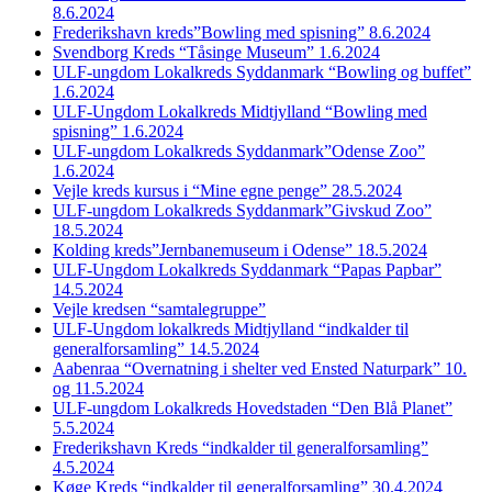
8.6.2024
Frederikshavn kreds”Bowling med spisning” 8.6.2024
Svendborg Kreds “Tåsinge Museum” 1.6.2024
ULF-ungdom Lokalkreds Syddanmark “Bowling og buffet”
1.6.2024
ULF-Ungdom Lokalkreds Midtjylland “Bowling med
spisning” 1.6.2024
ULF-ungdom Lokalkreds Syddanmark”Odense Zoo”
1.6.2024
Vejle kreds kursus i “Mine egne penge” 28.5.2024
ULF-ungdom Lokalkreds Syddanmark”Givskud Zoo”
18.5.2024
Kolding kreds”Jernbanemuseum i Odense” 18.5.2024
ULF-Ungdom Lokalkreds Syddanmark “Papas Papbar”
14.5.2024
Vejle kredsen “samtalegruppe”
ULF-Ungdom lokalkreds Midtjylland “indkalder til
generalforsamling” 14.5.2024
Aabenraa “Overnatning i shelter ved Ensted Naturpark” 10.
og 11.5.2024
ULF-ungdom Lokalkreds Hovedstaden “Den Blå Planet”
5.5.2024
Frederikshavn Kreds “indkalder til generalforsamling”
4.5.2024
Køge Kreds “indkalder til generalforsamling” 30.4.2024