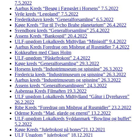
7.5.2022
Aarhus Kreds “Besøg i Fængslet i Horsens” 7.5.2022
Vejle kreds “Legoland” 7.5.2022
Frederikshavn kreds “Generalforsamling” 6.5.2022
Køge Kreds “Tur til Tycho Brahe planetarium” 26.4.2022
Svendborg kreds “Generalforsamling” 25.4.2022
Assens Kreds “Bankospil” 20.4.2022
ULF-ungdom Lokalkreds Midtjyllan “Minigolf” 9.4.2022
Aarhus Kreds Foredrag om Misbrug af Rusmidler 7.4.2022
Kokkeaften med Claus Holm
ULF-ungdom “Påskefrokost” 2.4.2022
Køge kreds “Generalforsamling” 29.3.2022
Horsens kreds “Industrimuseum og spisning” 26.3.2022
Fredericia kreds “Industrimuseum og spisning” 26.3.2022
Aarhus kreds “Industrimuseum og spisning” 26.3.2022
Assens kreds “Generalforsamlingen” 24.3.2022
Aabenraa Kreds Filmaften 19.3.2022
ULF ungdom Lokalkreds Midtjylland “Gåtur i Dyrehaven”
26.2.2022
Ribe Kreds “Foredrag om Misbrug af Rusmidler” 23.2.2022
Odense Kreds “Mad, glæde og energi” 13.2.2022
ULF-ungdom Lokalkreds Syddanmark “Bowling og buffet”
5.2.2022
Køge Kreds “Julefrokost på bones”21.12.2021
ULF Ungdom ” julefrokost” 18.12.2021