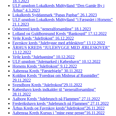
18.3.2023
ULF-ungdom Lokalkreds Midtjylland “Den Gamle By i
Århus” 4.3.2023
Lokalkreds Syddanmark “Papas Papbar” 26.1.2023
ULF-ungdom Lokalkreds Midtjylland “i Fængslet i Horsens”
21.1.2023
Odsherred kreds “generalforsamling” 18.1.2023
Lolland og Guldborgsund Kreds “Bankospil” 17.12.2022
Vejle Kreds “Julefrokost” 16.12.2022
Favrskov kreds “Julehygge med æbleskiver” 13.12.2022
ÅRHUS KREDS “JULEHYGGE MED ÆBLESKIVER”
13.12.2022
Vejle kreds “Julebagning” 10.12.2022
ULF-ungdom “Julemarked i København” 10.12.2022
Horsens Kreds “Julefrokost” 9.12.2022
Aabenraa Kreds “Førstehjælp” 30.11.2022
Kolding Kreds “Foredrag om Misbrug af Rusmidler”
29.11.2022
Svendborg Kreds “Julefrokost”29.11.2022
København kreds indkalder til “generalforsamling”
28.11.2022
Aalborg Kreds “Julebrunch på Flammen” 27.11.2022
Frederikshavn kreds “Julebrunch på Flammen” 27.11.2022
Århus Kreds og Favrskov kreds”Julefrokost”26.11.2022
Aabenraa Kreds Kursus i ”mine egne penge”16.11.2022