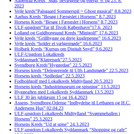
Aabenraa Kreds “Mad, bevægelse og energi”9. og 23. 8.
2023
Vejle kreds”Palsgaard Sommerspil = Ghost musical” 8.8.2023
Aarhus Kreds “Besøg i Fængslet i Horsens” 8.7.2023
Horsens Kreds “Besøg i Fængslet i Horsens” 8.7.2023
ULF-ungdom”Tur til Tivoli København”17.6. 2023
Lolland og Guldborgsund Kreds “Minigolf” 17.6.2023
Vejle kreds “Grillhygge og dreje kuglepenne” 16.6.2023
Vejle kreds “holder et vælgermøde” 16.6.2023
Holbæk Kreds “Kursus om Digitalt Snyd” 9.6.2023
ULF-Ungdom Lokalkreds
Syddanmark”Klatrepark”27.5.2023
Svendborg Kreds”Hyggedag” 22.5.2023
Horsens kreds “Delegerende til Ulfs Landsmøde” 22.5.2023
Horsens kreds “Spilledag” 22.5.2023
Fodboldgolf med Lokalkreds Midtjylland 20.5.2023
Horsens kreds “Industrimuseum og spisning” 13.5.2023
Hyggeaften med Lokalkreds Syddanmark 13.5.2023
ULF 30 års jubilæum 15 og 16.4.2023
Assens, Svendborg,Odense “Indbydelse til Letbanen og H.C.
Andersens Hus” 02.04.23
ULF-ungdom Lokalkreds Midtjylland “Svømmehallen i
Horsens” 25.3.2023
Horsens Kreds “Ud at spise” 24.3.2023
ULF-ungdom Lokalkreds Syddanmark “Shopping og cafe”