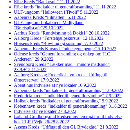
Ribe Kreds “Bankospil” 11.11.2022
Ribe kreds “indkalder til generalforsamling” 11.11.2022
ULF-ungdom “Halloween i Tivoli” 5.11.2022
Aabenraa Kreds “Filmaften” 5.11.2022
ULF-ungdom Lokalkreds Midtjylland
“Brætspilscafe”29.10.2022
Aarhus Kreds “Rundvisning på Dokk1” 20.10.2022
Aalborg Kreds “Førstehjælpskursus” 12.10.2022
Horsens kreds “Bowling og spisning” 7.10.2022
Aabenraa Kreds Kursus i ”mine egne penge” 5.10.2022
Odense kreds “Generalforsamling og oplæg om H.C.
Andersen” 29.9.2022
Svendborg Kreds “Lækker mad – mindre madspild”
23.9.+12.11.2022
Aalborg Kreds og Frederikshavn kreds “Udflugt til
Ørnereservat” 17.9.2022
Åbent hus Indvielse af nye lokaler 16.9.2022
Aabenraa kreds “indkalder til generalforsamling” 13.9.2022
Fredericia kreds “indkalder til generalforsamling” 7.9.2022
Holbæk kreds “indkalder til generalforsamling” 5.9.2022
København kreds “indkalder til generalforsamling” 31.8.2022
Indvielse af nye lokaler 27.8.2022
Lolland-Guldborgsund kredsen inviterer på tur til Indvielse
hos ULF i Vejle 26-28.8.2022
Assens Kreds “Udflugt til den Gl. Brydegård” 21.8.2022