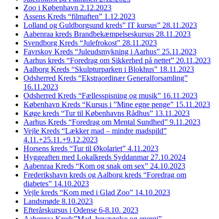
Zoo i København 2.12.2023
Assens Kreds “filmaften” 1.12.2023
Lolland og Guldborgsund kreds” IT kursus” 28.11.2023
Aabenraa kreds Brandbekæmpelseskursus 28.11.2023
Svendborg Kreds “Julefrokost” 28.11.2023
Favrskov Kreds “Juleudsmykning i Aarhus” 25.11.2023
Aarhus kreds “Foredrag om Sikkerhed på nettet” 20.11.2023
Aalborg Kreds “Skulpturparken i Blokhus” 18.11.2023
Odsherred Kreds “Ekstraordinær Generalforsamling”
16.11.2023
Odsherred Kreds “Fællesspisning og musik” 16.11.2023
København Kreds “Kursus i ”Mine egne penge” 15.11.2023
Køge kreds “Tur til Københavns Rådhus” 13.11.2023
Aarhus Kreds “Foredrag om Mental Sundhed” 9.11.2023
Vejle Kreds “Lækker mad – mindre madspild”
4.11.+25.11.+9.12.2023
Horsens kreds “Tur til Økolariet” 4.11.2023
Hyggeaften med Lokalkreds Syddanmar 27.10.2024
Aabenraa Kreds “Kom og snak om sex” 24.10.2023
Frederikshavn kreds og Aalborg kreds “Foredrag om
diabetes” 14.10.2023
Vejle kreds “Kom med i Glad Zoo” 14.10.2023
Landsmøde 8.10.2023
Efterårskursus i Odense 6-8.10. 2023
Aabenraa Kreds”Mad, bevægelse og energi”