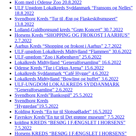
Kom med i Odense Zoo 20.8.2022
ULF Ungdom Lokalkreds Syddanmark “Fransons og Nelles”
18.8.2022
Svendborg Kreds “Tur til Ærø og Flaskeskibsmuseet”
13.8.2022
Lolland-Guldborgsund kreds “Grøn Koncert” 30.7.2022
Horsens Kreds “SHOPPING OG FROKOST I AARHUS”
2.7.2022
Aarhus Kreds “Shopping og frokost i Aarhus” 2.7.2022
ULF-ungdom Lokalkreds Midtjylland “Flammen” 30.6.2022
ULF-ungdom “Zoo i København” 25.6.2022
Lokalkreds Midtjylland “Generalforsamling” 16.6.2022
Odense Kreds “Tur i Cirkus Arena” 15.6.2022
Lokalkreds Syddanmark “Café Hygge” 4.6.2022
Lokalkreds Midtjylland “Bowling og buffet” 3.6.2022
ULF-UNGDOM LOKALKREDS SYDDANMARK
“Generalforsamling” 2.6.2022
Svendborg Kreds”Bankospil” 25.5.2022
Svendborg Kreds
“Hyggedag”19.5.2022
Kolding Kreds “En tur til SlotssøBadet” 16.5.2022
Favrskov Kreds”En tur til Det grønne museum” 7.5.2022
kolding KREDS “BESØG I FÆNGSLET I HORSENS”
7.5.2022
Horsens KREDS “BESØG I FÆNGSLET I HORSENS”