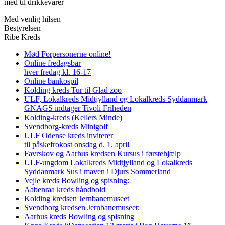
med til drikkevarer
Med venlig hilsen
Bestyrelsen
Ribe Kreds
Mød Forpersonerne online!
Online fredagsbar
hver fredag kl. 16-17
Online bankospil
Kolding kreds Tur til Glad zoo
ULF, Lokalkreds Midtjylland og Lokalkreds Syddanmark
GNAGS indtager Tivoli Friheden
Kolding-kreds (Kellers Minde)
Svendborg-kreds Minigolf
ULF Odense kreds inviterer
til påskefrokost onsdag d. 1. april
Favrskov og Aarhus kredsen Kursus i førstehjælp
ULF-ungdom Lokalkreds Midtjylland og Lokalkreds
Syddanmark Sus i maven i Djurs Sommerland
Vejle kreds Bowling og spisning:
Aabenraa kreds håndbold
Kolding kredsen Jernbanemuseet
Svendborg kredsen Jernbanemuseet:
Aarhus kreds Bowling og spisning