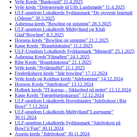
Vejle Kreds “Bankospil” 11.4.2025
Vejle kreds “Delegerende til Ulfs Landsmøde” 11.4.2025
ULF-ungdom Lokalkreds Syddanmark “De sjoveste brætspil
i Odense” 30.3.2025
Aabenraa kreds “Bowling og spisning” 28.3.2025
ULF-ungdom Lokalkreds Midtjylland og Klub
Glad”Bowling” 8.3.2025
Horsens kreds “Bowling og spisning” 21.2.2025
Køge Kreds “Brandslukning” 11.2.2025
ULF-Ungdom Lokalkreds Syddanmark “Minigolf” 25.1.2025
Aabenraa Kreds”Filmaften” 24.1.2025
Ribe Kreds “Brandslukning” 21.1.2025
Vejle kreds “Nytårstaffel” 11.1.2025
Frederikshavn kreds “Jule bowling” 17.12.2024
Vejle kreds og Kolding kreds “Julebagning” 14.12.2024
Horsens Kreds “Julefrokost” 13.12.2024
Holbæk kreds “IT-kursus – Sikkerhed på nettet” 12.12.2024
Køge Kreds “Førstehjælpskursus” 12.12.2024
ULF-ungdom Lokalkreds Hovedstaden “Julefrokost i Big
Bowl” 7.12.2024
ULF-ungdom Lokalkreds Midtjylland”Lasergame”
30.11.2024
ULF-ungdom Lokalkreds Syddanmark “Julefrokost på
Bowl’n’Fun” 30.11.2024
Assens kreds “Julefrokost” 30.11.2024