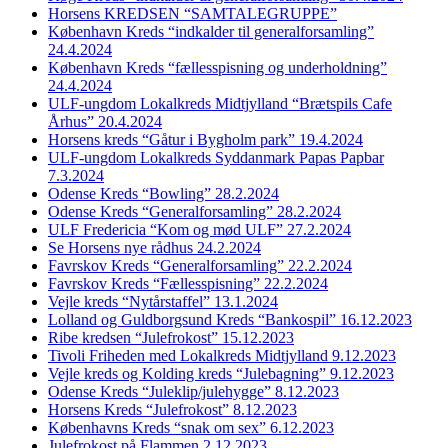
Horsens KREDSEN “SAMTALEGRUPPE”
København Kreds “indkalder til generalforsamling”
24.4.2024
København Kreds “fællesspisning og underholdning”
24.4.2024
ULF-ungdom Lokalkreds Midtjylland “Brætspils Cafe
Århus” 20.4.2024
Horsens kreds “Gåtur i Bygholm park” 19.4.2024
ULF-ungdom Lokalkreds Syddanmark Papas Papbar
7.3.2024
Odense Kreds “Bowling” 28.2.2024
Odense Kreds “Generalforsamling” 28.2.2024
ULF Fredericia “Kom og mød ULF” 27.2.2024
Se Horsens nye rådhus 24.2.2024
Favrskov Kreds “Generalforsamling” 22.2.2024
Favrskov Kreds “Fællesspisning” 22.2.2024
Vejle kreds “Nytårstaffel” 13.1.2024
Lolland og Guldborgsund Kreds “Bankospil” 16.12.2023
Ribe kredsen “Julefrokost” 15.12.2023
Tivoli Friheden med Lokalkreds Midtjylland 9.12.2023
Vejle kreds og Kolding kreds “Julebagning” 9.12.2023
Odense Kreds “Juleklip/julehygge” 8.12.2023
Horsens Kreds “Julefrokost” 8.12.2023
Københavns Kreds “snak om sex” 6.12.2023
Julefrokost på Flammen 2.12.2023