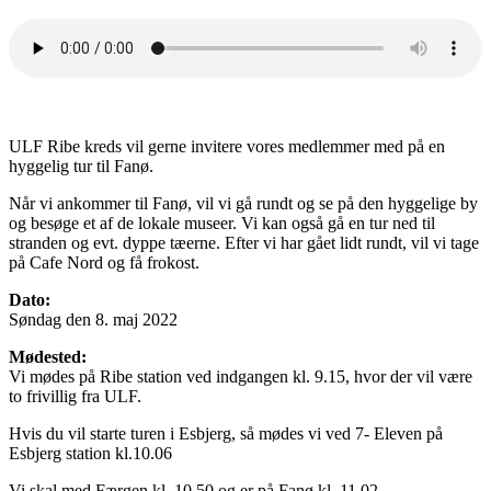
ULF Ribe kreds vil gerne invitere vores medlemmer med på en
hyggelig tur til Fanø.
Når vi ankommer til Fanø, vil vi gå rundt og se på den hyggelige by
og besøge et af de lokale museer. Vi kan også gå en tur ned til
stranden og evt. dyppe tæerne. Efter vi har gået lidt rundt, vil vi tage
på Cafe Nord og få frokost.
Dato:
Søndag den 8. maj 2022
Mødested:
Vi mødes på Ribe station ved indgangen kl. 9.15, hvor der vil være
to frivillig fra ULF.
Hvis du vil starte turen i Esbjerg, så mødes vi ved 7- Eleven på
Esbjerg station kl.10.06
Vi skal med Færgen kl. 10.50 og er på Fanø kl. 11.02