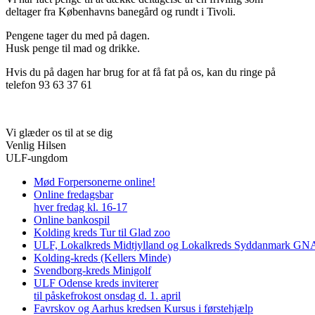
deltager fra Københavns banegård og rundt i Tivoli.
Pengene tager du med på dagen.
Husk penge til mad og drikke.
Hvis du på dagen har brug for at få fat på os, kan du ringe på
telefon 93 63 37 61
Vi glæder os til at se dig
Venlig Hilsen
ULF-ungdom
Mød Forpersonerne online!
Online fredagsbar
hver fredag kl. 16-17
Online bankospil
Kolding kreds Tur til Glad zoo
ULF, Lokalkreds Midtjylland og Lokalkreds Syddanmark GNAG
Kolding-kreds (Kellers Minde)
Svendborg-kreds Minigolf
ULF Odense kreds inviterer
til påskefrokost onsdag d. 1. april
Favrskov og Aarhus kredsen Kursus i førstehjælp