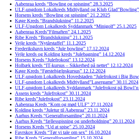
Aabenraa kreds “Bowling og spisning” 28.3.2025
ULF-ungdom Lokalkreds Midtjylland og Klub Glad”Bowling”
Horsens kreds “Bowling og spisning” 21.2.2025
Køge Kreds “Brandslukning” 11.2.2025
ULF-Ungdom Lokalkreds Syddanmark “Minigolf” 25.1.2025
Aabenraa Kreds”Filmaften” 24.1.2025
Ribe Kreds “Brandslukning” 21.1.2025
Vejle kreds “Nytårstaffel” 11.1.2025
Frederikshavn kreds “Jule bowling” 17.12.2024
Vejle kreds og Kolding kreds “Julebagning” 14.12.2024
Horsens Kreds “Julefrokost” 13.12.2024
Holbæk kreds “IT-kursus – Sikkerhed på nettet” 12.12.2024
Køge Kreds “Førstehjælpskursus” 12.12.2024
ULF-ungdom Lokalkreds Hovedstaden “Julefrokost i Big Bow
ULF-ungdom Lokalkreds Midtjylland”Lasergame” 30.11.2024
ULF-ungdom Lokalkreds Syddanmark “Julefrokost på Bowl’n
Assens kreds “Julefrokost” 30.11.2024
Ribe kreds”Julefrokost” 23.11.2024
Aabenraa Kreds “Kom og mød ULF” 27.11.2024
Kolding kreds “Juletur til Aabenraa” 23.11.2024
Aarhus Kreds “Generalforsamling” 20.11.2024
Aarhus Kreds “fællesspisning og underholdning” 20.11.2024
Horsens Kreds “Ud at spise” 25.10.2024
Favrskov Kreds “Tør vi tale om sex” 16.10.2024
Ribe Kreds “Generalforsamling” 15.10.2024