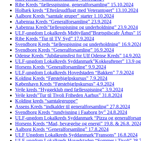
Ribe Kreds “fællesspisning, generalforsamling” 15.10.2024
Holbæk kreds “Efterårsudflugt med Veterantoget” 13.10.2024
Aalborg Kreds “samtale gruper” starter 1.10.2024
Aabenraa Kreds “Generalforsamling” 23.9.2024
Aabenraa Kreds”fællesspisning og underholdning” 23.9.2024
ULF-ungdom Lokalkreds Midtjylland”Brætspilscafe Århus” 1
Ribe Kreds “Tur til TV Syd” 17.9.2024
Svendborg Kreds “fællesspisning og underholdning” 16.9.202
Svendborg Kreds “Generalforsamling” 16.9.2024
Odense Kreds “Jubilæumsfest for Ulf Odense Kreds” 14.9.202
ULF-ungdom Lokalkreds Syddanmark”Kokkeaftener” 13.9 og
Horsens Kreds “Generalforsamling” 9.9.2024
ULF-ungdom Lokalkreds Hovedstaden “Bakken” 7.9.2024
Kolding Kreds “Førstehjælpskursus” 7.9.2024
København Kreds “Førstehjælpskursus” 4.9.2024
Vejle kreds “Hyggeklub med fællesspisning” 3.9.2024
Vejle kreds”Tur til Tivoli Friheden Aarhus” 31.8.2024
Kolding kreds “samtalegruppe”
Assens Kreds “indkalder til generalforsamling” 27.8.2024
Svendborg Kreds “rundvisning i Faaborg by” 24.8.2024
ULF-ungdom Lokalkreds Syddanmark “Pizza og generalforsam
Horsens Kreds “Mad, bevægelse og energi” 19.8. & 26.8. 202
Aalborg Kreds “Generalforsamling” 17.8.2024
ULF Ungdom Lokalkreds Syddanmark”Fransons” 16.8.2024
ULF-ungdom Lokalkreds Hovedstaden “Sommer i Tivoli” 28.