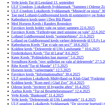
Vejle kreds Tur til Legoland 13. september
ULF Ungdom, Lokalkreds Syddanmark “Sammen i Odense Zo
ULF-Ungdom Lokalkreds Syddanmark “Minigolf og pizza” 30
Tag med Lolland-Guldborgsund kreds til sommerrevy og froko
København kreds tager i Den Blå Planet
Med Horsens Kreds i Randers Regnskov
Favrskov kreds holder valg og spiser sammen 22.6.2025
Favrskov Kreds “Fælleshygge med spisning og valg” 22.6.202
Lolland Guldborgsund kreds “sommerbingo” 21.6.2025
Lolland og Guldborgsund kreds vælger delegerede til ULFs 
Københavns Kreds “Tør vi tale om sex?” 18.6.2025
Kolding kreds “Delegerede til Ulfs Landsmøde ” 10.6.2025
Frederikshavn Kreds “Tur til Læsø” 8.6.2025
Køge Kreds “Politigården bag murene” 5.6.2025
Svendborg Kreds “sjov spilledag og valg af delegerede” 27.5.
Ribe Kreds”Tur til Mandø” 17.5.2025
Horsens kreds “vælgermøde” 12.5.2025
Favrskov kreds “Informationsaften” 30.4.2025
ULF-ungdom Lokalkreds Midtjylland og Klub Glad “Forårstur
Kolding kreds “Kom med i Glad Zoo” 26.4.2025
Odense kreds “inviterer til hyggelig aften” 16.4.2025
Aarhus Kreds “Tur på Besættelsesmuseet” 12.4.2025
Vejle Kreds “Bankospil” 11.4.2025
Vejle kreds “Delegerende til Ulfs Landsmøde” 11.4.2025
ULF-ungdom Lokalkreds Syddanmark “De sjoveste brætspil i