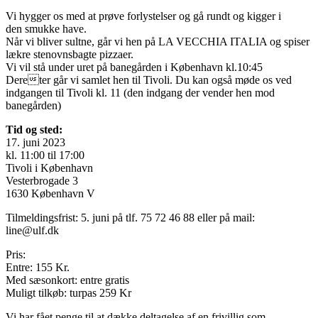
Vi hygger os med at prøve forlystelser og gå rundt og kigger i
den smukke have.
Når vi bliver sultne, går vi hen på LA VECCHIA ITALIA og spiser
lækre stenovnsbagte pizzaer.
Vi vil stå under uret på banegården i København kl.10:45
Dereter går vi samlet hen til Tivoli. Du kan også møde os ved
indgangen til Tivoli kl. 11 (den indgang der vender hen mod
banegården)
Tid og sted:
17. juni 2023
kl. 11:00 til 17:00
Tivoli i København
Vesterbrogade 3
1630 København V
Tilmeldingsfrist: 5. juni på tlf. 75 72 46 88 eller på mail:
line@ulf.dk
Pris:
Entre: 155 Kr.
Med sæsonkort: entre gratis
Muligt tilkøb: turpas 259 Kr
Vi har fået penge til at dække deltagelse af en frivillig som