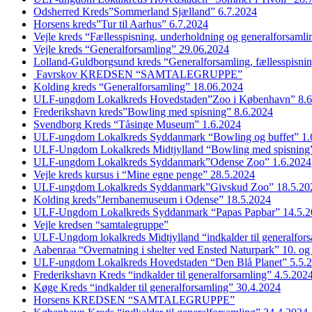
Odsherred Kreds”Sommerland Sjælland” 6.7.2024
Horsens kreds”Tur til Aarhus” 6.7.2024
Vejle kreds “Fællesspisning, underholdning og generalforsaml
Vejle kreds “Generalforsamling” 29.06.2024
Lolland-Guldborgsund kreds “Generalforsamling, fællesspisni
Favrskov KREDSEN “SAMTALEGRUPPE”
Kolding kreds “Generalforsamling” 18.06.2024
ULF-ungdom Lokalkreds Hovedstaden”Zoo i København” 8.6
Frederikshavn kreds”Bowling med spisning” 8.6.2024
Svendborg Kreds “Tåsinge Museum” 1.6.2024
ULF-ungdom Lokalkreds Syddanmark “Bowling og buffet” 1.
ULF-Ungdom Lokalkreds Midtjylland “Bowling med spisning”
ULF-ungdom Lokalkreds Syddanmark”Odense Zoo” 1.6.2024
Vejle kreds kursus i “Mine egne penge” 28.5.2024
ULF-ungdom Lokalkreds Syddanmark”Givskud Zoo” 18.5.20
Kolding kreds”Jernbanemuseum i Odense” 18.5.2024
ULF-Ungdom Lokalkreds Syddanmark “Papas Papbar” 14.5.2
Vejle kredsen “samtalegruppe”
ULF-Ungdom lokalkreds Midtjylland “indkalder til generalfor
Aabenraa “Overnatning i shelter ved Ensted Naturpark” 10. og
ULF-ungdom Lokalkreds Hovedstaden “Den Blå Planet” 5.5.
Frederikshavn Kreds “indkalder til generalforsamling” 4.5.202
Køge Kreds “indkalder til generalforsamling” 30.4.2024
Horsens KREDSEN “SAMTALEGRUPPE”