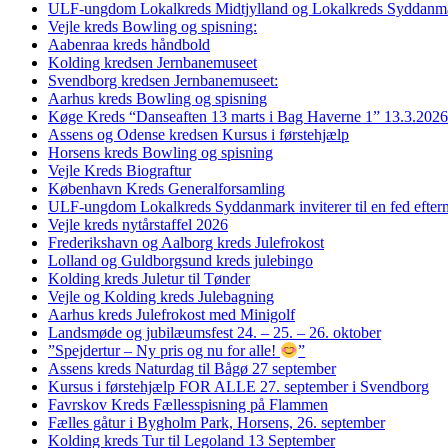
ULF-ungdom Lokalkreds Midtjylland og Lokalkreds Syddanma
Vejle kreds Bowling og spisning:
Aabenraa kreds håndbold
Kolding kredsen Jernbanemuseet
Svendborg kredsen Jernbanemuseet:
Aarhus kreds Bowling og spisning
Køge Kreds “Danseaften 13 marts i Bag Haverne 1” 13.3.2026
Assens og Odense kredsen Kursus i førstehjælp
Horsens kreds Bowling og spisning
Vejle Kreds Biograftur
København Kreds Generalforsamling
ULF-ungdom Lokalkreds Syddanmark inviterer til en fed efter
Vejle kreds nytårstaffel 2026
Frederikshavn og Aalborg kreds Julefrokost
Lolland og Guldborgsund kreds julebingo
Kolding kreds Juletur til Tønder
Vejle og Kolding kreds Julebagning
Aarhus kreds Julefrokost med Minigolf
Landsmøde og jubilæumsfest 24. – 25. – 26. oktober
”Spejdertur – Ny pris og nu for alle!
”
Assens kreds Naturdag til Bågø 27 september
Kursus i førstehjælp FOR ALLE 27. september i Svendborg
Favrskov Kreds Fællesspisning på Flammen
Fælles gåtur i Bygholm Park, Horsens, 26. september
Kolding kreds Tur til Legoland 13 September