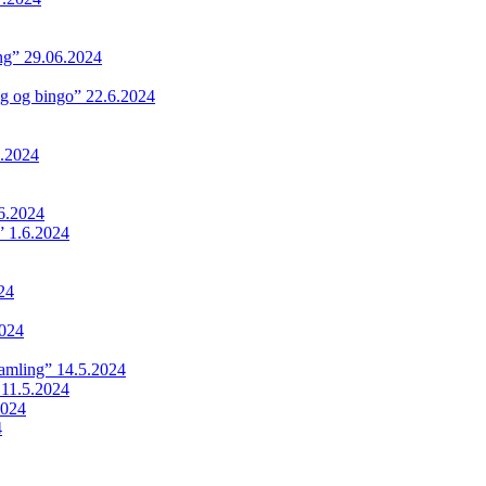
ing” 29.06.2024
ng og bingo” 22.6.2024
.2024
6.2024
 1.6.2024
24
024
samling” 14.5.2024
 11.5.2024
2024
4