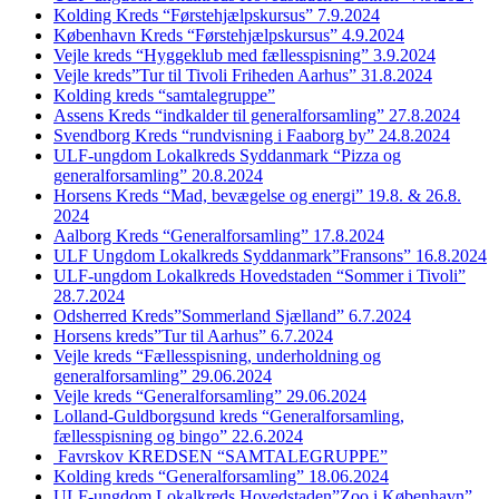
Kolding Kreds “Førstehjælpskursus” 7.9.2024
København Kreds “Førstehjælpskursus” 4.9.2024
Vejle kreds “Hyggeklub med fællesspisning” 3.9.2024
Vejle kreds”Tur til Tivoli Friheden Aarhus” 31.8.2024
Kolding kreds “samtalegruppe”
Assens Kreds “indkalder til generalforsamling” 27.8.2024
Svendborg Kreds “rundvisning i Faaborg by” 24.8.2024
ULF-ungdom Lokalkreds Syddanmark “Pizza og
generalforsamling” 20.8.2024
Horsens Kreds “Mad, bevægelse og energi” 19.8. & 26.8.
2024
Aalborg Kreds “Generalforsamling” 17.8.2024
ULF Ungdom Lokalkreds Syddanmark”Fransons” 16.8.2024
ULF-ungdom Lokalkreds Hovedstaden “Sommer i Tivoli”
28.7.2024
Odsherred Kreds”Sommerland Sjælland” 6.7.2024
Horsens kreds”Tur til Aarhus” 6.7.2024
Vejle kreds “Fællesspisning, underholdning og
generalforsamling” 29.06.2024
Vejle kreds “Generalforsamling” 29.06.2024
Lolland-Guldborgsund kreds “Generalforsamling,
fællesspisning og bingo” 22.6.2024
Favrskov KREDSEN “SAMTALEGRUPPE”
Kolding kreds “Generalforsamling” 18.06.2024
ULF-ungdom Lokalkreds Hovedstaden”Zoo i København”