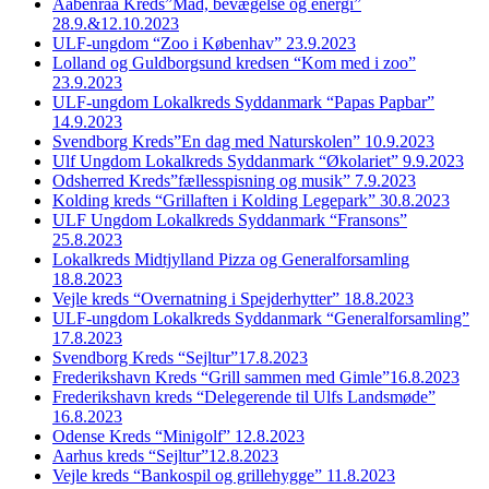
Aabenraa Kreds”Mad, bevægelse og energi”
28.9.&12.10.2023
ULF-ungdom “Zoo i Københav” 23.9.2023
Lolland og Guldborgsund kredsen “Kom med i zoo”
23.9.2023
ULF-ungdom Lokalkreds Syddanmark “Papas Papbar”
14.9.2023
Svendborg Kreds”En dag med Naturskolen” 10.9.2023
Ulf Ungdom Lokalkreds Syddanmark “Økolariet” 9.9.2023
Odsherred Kreds”fællesspisning og musik” 7.9.2023
Kolding kreds “Grillaften i Kolding Legepark” 30.8.2023
ULF Ungdom Lokalkreds Syddanmark “Fransons”
25.8.2023
Lokalkreds Midtjylland Pizza og Generalforsamling
18.8.2023
Vejle kreds “Overnatning i Spejderhytter” 18.8.2023
ULF-ungdom Lokalkreds Syddanmark “Generalforsamling”
17.8.2023
Svendborg Kreds “Sejltur”17.8.2023
Frederikshavn Kreds “Grill sammen med Gimle”16.8.2023
Frederikshavn kreds “Delegerende til Ulfs Landsmøde”
16.8.2023
Odense Kreds “Minigolf” 12.8.2023
Aarhus kreds “Sejltur”12.8.2023
Vejle kreds “Bankospil og grillehygge” 11.8.2023