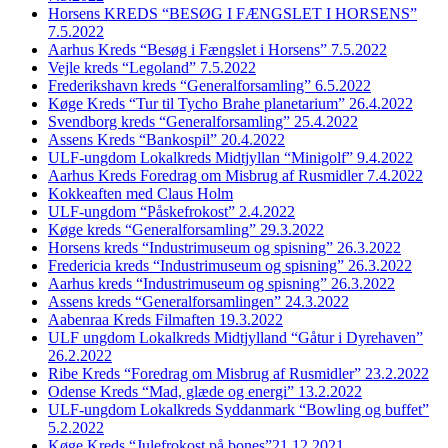
Horsens KREDS “BESØG I FÆNGSLET I HORSENS”
7.5.2022
Aarhus Kreds “Besøg i Fængslet i Horsens” 7.5.2022
Vejle kreds “Legoland” 7.5.2022
Frederikshavn kreds “Generalforsamling” 6.5.2022
Køge Kreds “Tur til Tycho Brahe planetarium” 26.4.2022
Svendborg kreds “Generalforsamling” 25.4.2022
Assens Kreds “Bankospil” 20.4.2022
ULF-ungdom Lokalkreds Midtjyllan “Minigolf” 9.4.2022
Aarhus Kreds Foredrag om Misbrug af Rusmidler 7.4.2022
Kokkeaften med Claus Holm
ULF-ungdom “Påskefrokost” 2.4.2022
Køge kreds “Generalforsamling” 29.3.2022
Horsens kreds “Industrimuseum og spisning” 26.3.2022
Fredericia kreds “Industrimuseum og spisning” 26.3.2022
Aarhus kreds “Industrimuseum og spisning” 26.3.2022
Assens kreds “Generalforsamlingen” 24.3.2022
Aabenraa Kreds Filmaften 19.3.2022
ULF ungdom Lokalkreds Midtjylland “Gåtur i Dyrehaven”
26.2.2022
Ribe Kreds “Foredrag om Misbrug af Rusmidler” 23.2.2022
Odense Kreds “Mad, glæde og energi” 13.2.2022
ULF-ungdom Lokalkreds Syddanmark “Bowling og buffet”
5.2.2022
Køge Kreds “Julefrokost på bones”21.12.2021