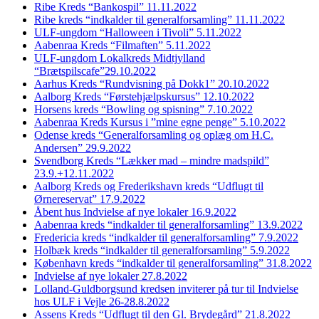
Ribe Kreds “Bankospil” 11.11.2022
Ribe kreds “indkalder til generalforsamling” 11.11.2022
ULF-ungdom “Halloween i Tivoli” 5.11.2022
Aabenraa Kreds “Filmaften” 5.11.2022
ULF-ungdom Lokalkreds Midtjylland
“Brætspilscafe”29.10.2022
Aarhus Kreds “Rundvisning på Dokk1” 20.10.2022
Aalborg Kreds “Førstehjælpskursus” 12.10.2022
Horsens kreds “Bowling og spisning” 7.10.2022
Aabenraa Kreds Kursus i ”mine egne penge” 5.10.2022
Odense kreds “Generalforsamling og oplæg om H.C.
Andersen” 29.9.2022
Svendborg Kreds “Lækker mad – mindre madspild”
23.9.+12.11.2022
Aalborg Kreds og Frederikshavn kreds “Udflugt til
Ørnereservat” 17.9.2022
Åbent hus Indvielse af nye lokaler 16.9.2022
Aabenraa kreds “indkalder til generalforsamling” 13.9.2022
Fredericia kreds “indkalder til generalforsamling” 7.9.2022
Holbæk kreds “indkalder til generalforsamling” 5.9.2022
København kreds “indkalder til generalforsamling” 31.8.2022
Indvielse af nye lokaler 27.8.2022
Lolland-Guldborgsund kredsen inviterer på tur til Indvielse
hos ULF i Vejle 26-28.8.2022
Assens Kreds “Udflugt til den Gl. Brydegård” 21.8.2022