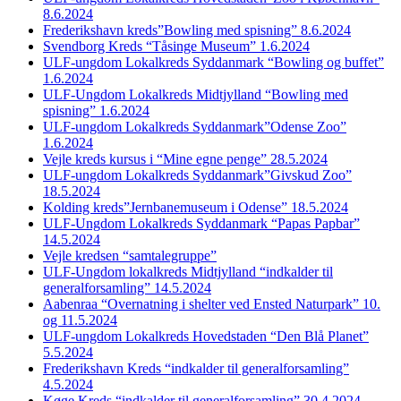
8.6.2024
Frederikshavn kreds”Bowling med spisning” 8.6.2024
Svendborg Kreds “Tåsinge Museum” 1.6.2024
ULF-ungdom Lokalkreds Syddanmark “Bowling og buffet”
1.6.2024
ULF-Ungdom Lokalkreds Midtjylland “Bowling med
spisning” 1.6.2024
ULF-ungdom Lokalkreds Syddanmark”Odense Zoo”
1.6.2024
Vejle kreds kursus i “Mine egne penge” 28.5.2024
ULF-ungdom Lokalkreds Syddanmark”Givskud Zoo”
18.5.2024
Kolding kreds”Jernbanemuseum i Odense” 18.5.2024
ULF-Ungdom Lokalkreds Syddanmark “Papas Papbar”
14.5.2024
Vejle kredsen “samtalegruppe”
ULF-Ungdom lokalkreds Midtjylland “indkalder til
generalforsamling” 14.5.2024
Aabenraa “Overnatning i shelter ved Ensted Naturpark” 10.
og 11.5.2024
ULF-ungdom Lokalkreds Hovedstaden “Den Blå Planet”
5.5.2024
Frederikshavn Kreds “indkalder til generalforsamling”
4.5.2024
Køge Kreds “indkalder til generalforsamling” 30.4.2024