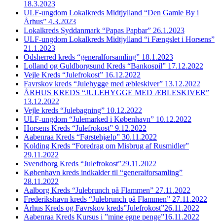
18.3.2023
ULF-ungdom Lokalkreds Midtjylland “Den Gamle By i
Århus” 4.3.2023
Lokalkreds Syddanmark “Papas Papbar” 26.1.2023
ULF-ungdom Lokalkreds Midtjylland “i Fængslet i Horsens”
21.1.2023
Odsherred kreds “generalforsamling” 18.1.2023
Lolland og Guldborgsund Kreds “Bankospil” 17.12.2022
Vejle Kreds “Julefrokost” 16.12.2022
Favrskov kreds “Julehygge med æbleskiver” 13.12.2022
ÅRHUS KREDS “JULEHYGGE MED ÆBLESKIVER”
13.12.2022
Vejle kreds “Julebagning” 10.12.2022
ULF-ungdom “Julemarked i København” 10.12.2022
Horsens Kreds “Julefrokost” 9.12.2022
Aabenraa Kreds “Førstehjælp” 30.11.2022
Kolding Kreds “Foredrag om Misbrug af Rusmidler”
29.11.2022
Svendborg Kreds “Julefrokost”29.11.2022
København kreds indkalder til “generalforsamling”
28.11.2022
Aalborg Kreds “Julebrunch på Flammen” 27.11.2022
Frederikshavn kreds “Julebrunch på Flammen” 27.11.2022
Århus Kreds og Favrskov kreds”Julefrokost”26.11.2022
Aabenraa Kreds Kursus i ”mine egne penge”16.11.2022