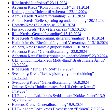
Ribe kreds”Julefrokost” 23.11.2024
Aabenraa Kreds “Kom og mød ULF” 27.11.2024
Kolding kreds “Juletur til Aabenraa” 23.11.2024
Aarhus Kreds “Generalforsamling” 20.11.2024
Aarhus Kreds “fællesspisning og underholdning” 20.11.2024
Horsens Kreds “Ud at spise” 25.10.2024
Favrskov Kreds “Tør vi tale om sex” 16.10.2024
Ribe Kreds “Generalforsamling” 15.10.2024
Ribe Kreds “fællesspisning, generalforsamling” 15.10.2024
Holbæk kreds “Efterårsudflugt med Veterantoget” 13.10.2024
Aalborg Kreds “samtale gruper” starter 1.10.2024
Aabenraa Kreds “Generalforsamling” 23.9.2024
Aabenraa Kreds”fællesspisning og underholdning” 23.9.2024
ULF-ungdom Lokalkreds Midtjylland”Brætspilscafe Århus”
19.9.2024
Ribe Kreds “Tur til TV Syd” 17.9.2024
Svendborg Kreds “fællesspisning og underholdning”
16.9.2024
Svendborg Kreds “Generalforsamling” 16.9.2024
Odense Kreds “Jubilæumsfest for Ulf Odense Kreds”
14.9.2024
ULF-ungdom Lokalkreds Syddanmark”Kokkeaftener” 13.9
og 20.9.2024
Horsens Kreds “Generalforsamling” 9.9.2024
ULF-ungdom Lokalkreds Hovedstaden “Bakken” 7.9.2024