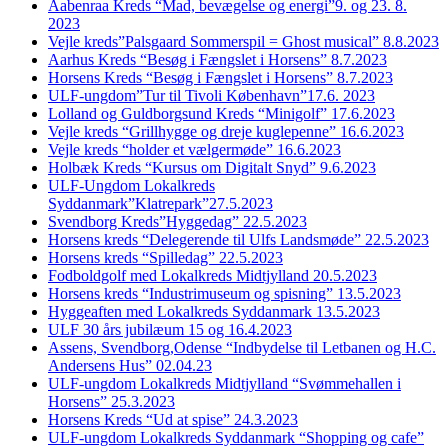
Aabenraa Kreds “Mad, bevægelse og energi”9. og 23. 8.
2023
Vejle kreds”Palsgaard Sommerspil = Ghost musical” 8.8.2023
Aarhus Kreds “Besøg i Fængslet i Horsens” 8.7.2023
Horsens Kreds “Besøg i Fængslet i Horsens” 8.7.2023
ULF-ungdom”Tur til Tivoli København”17.6. 2023
Lolland og Guldborgsund Kreds “Minigolf” 17.6.2023
Vejle kreds “Grillhygge og dreje kuglepenne” 16.6.2023
Vejle kreds “holder et vælgermøde” 16.6.2023
Holbæk Kreds “Kursus om Digitalt Snyd” 9.6.2023
ULF-Ungdom Lokalkreds
Syddanmark”Klatrepark”27.5.2023
Svendborg Kreds”Hyggedag” 22.5.2023
Horsens kreds “Delegerende til Ulfs Landsmøde” 22.5.2023
Horsens kreds “Spilledag” 22.5.2023
Fodboldgolf med Lokalkreds Midtjylland 20.5.2023
Horsens kreds “Industrimuseum og spisning” 13.5.2023
Hyggeaften med Lokalkreds Syddanmark 13.5.2023
ULF 30 års jubilæum 15 og 16.4.2023
Assens, Svendborg,Odense “Indbydelse til Letbanen og H.C.
Andersens Hus” 02.04.23
ULF-ungdom Lokalkreds Midtjylland “Svømmehallen i
Horsens” 25.3.2023
Horsens Kreds “Ud at spise” 24.3.2023
ULF-ungdom Lokalkreds Syddanmark “Shopping og cafe”