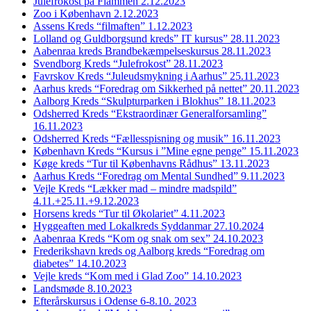
Julefrokost på Flammen 2.12.2023
Zoo i København 2.12.2023
Assens Kreds “filmaften” 1.12.2023
Lolland og Guldborgsund kreds” IT kursus” 28.11.2023
Aabenraa kreds Brandbekæmpelseskursus 28.11.2023
Svendborg Kreds “Julefrokost” 28.11.2023
Favrskov Kreds “Juleudsmykning i Aarhus” 25.11.2023
Aarhus kreds “Foredrag om Sikkerhed på nettet” 20.11.2023
Aalborg Kreds “Skulpturparken i Blokhus” 18.11.2023
Odsherred Kreds “Ekstraordinær Generalforsamling”
16.11.2023
Odsherred Kreds “Fællesspisning og musik” 16.11.2023
København Kreds “Kursus i ”Mine egne penge” 15.11.2023
Køge kreds “Tur til Københavns Rådhus” 13.11.2023
Aarhus Kreds “Foredrag om Mental Sundhed” 9.11.2023
Vejle Kreds “Lækker mad – mindre madspild”
4.11.+25.11.+9.12.2023
Horsens kreds “Tur til Økolariet” 4.11.2023
Hyggeaften med Lokalkreds Syddanmar 27.10.2024
Aabenraa Kreds “Kom og snak om sex” 24.10.2023
Frederikshavn kreds og Aalborg kreds “Foredrag om
diabetes” 14.10.2023
Vejle kreds “Kom med i Glad Zoo” 14.10.2023
Landsmøde 8.10.2023
Efterårskursus i Odense 6-8.10. 2023