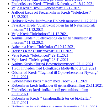
Frederiksberg Kreds ”Tivoli i København” 18.12.2021
Vejle Kreds ”Tivoli i København” 18.12.2021
Aalborg kreds og Frederikshavn Kreds “Julefrokost”
17.12.2021
Holbæk Kreds”Julefrokost Holbæk museum”11.12.2021
Favrskov Kreds “Julefrokost og en tur til Naturhistorisk
museum” 11.12.2021
Vejle Kreds ”Julefrokost” 11.12.2021
Aarhus Kreds ” Julefrokost og en tur til naturhistorisk
museum” 11.12.2021
Aabenraa Kreds “Julefrokost” 10.12.2021
Horsens Kreds ”Julefrokost” 10.12.2021
Vejle Kreds ”Julekoncert” 29.11.2021
Vejle kreds ”Julebagning” 28.11.2021
Aarhus Kreds “Tur på Besættelsesmuseet” 27.11.2021
Tivoli Friheden med Lokalkreds Midtjylland 27.11.2021
Odsherred Kreds “Tag med til Oplevelsescenter Nyvang”
27.11.2021
Københavner kreds ” Kom med i zoo” 26.11.2021
København kreds indkalder til generalforsamling 25.11.2021
Frederiksberg kreds indkalder til generalforsamling
25.11.2021
København Kreds ” kanalrundfarts tur og biograftur”
24.11.2021
Holbæk kreds indkalder til generalforsamling 23.11.2021