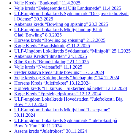
Vejle Kreds “Bankospil” 11.4.2025
Vejle kreds “Delegerende til Ulfs Landsmøde” 11.4.2025
ULF-ungdom Lokalkreds Syddanmark “De sjoveste brætspil
i Odense” 30.3.2025
Aabenraa kreds “Bowling og spisning” 28.3.2025
ULF-ungdom Lokalkreds Midtjylland og Klub
Glad”Bowling” 8.3.2025
Horsens kreds “Bowling og spisning” 21.2.2025
Køge Kreds “Brandslukning” 11.2.2025
ULF-Ungdom Lokalkreds Syddanmark “Minigolf” 25.1.2025
Aabenraa Kreds”Filmaften” 24.1.2025
Ribe Kreds “Brandslukning” 21.1.2025
Vejle kreds “Nytårstaffel” 11.1.2025
Frederikshavn kreds “Jule bowling” 17.12.2024
Vejle kreds og Kolding kreds “Julebagning” 14.12.2024
Horsens Kreds “Julefrokost” 13.12.2024
Holbæk kreds “IT-kursus – Sikkerhed på nettet” 12.12.2024
Køge Kreds “Førstehjælpskursus” 12.12.2024
ULF-ungdom Lokalkreds Hovedstaden “Julefrokost i Big
Bowl” 7.12.2024
ULF-ungdom Lokalkreds Midtjylland”Lasergame”
30.11.2024
ULF-ungdom Lokalkreds Syddanmark “Julefrokost på
Bowl’n’Fun” 30.11.2024
Assens kreds “Julefrokost” 30.11.2024