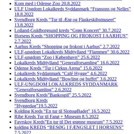
Kom med i Odense Zoo 20.8.2022
ULF Ungdom Lokalkreds Syddanmark “Fransons og Nelles”
18.8.2022
Svendborg Kreds “Tur til Ærø og Flaskeskibsmuseet”
13.8.2022
Lolland-Guldborgsund kreds “Grøn Koncert” 30.7.2022
Horsens Kreds “SHOPPING OG FROKOST I AARHUS”
2.7.2022
Aarhus Kreds “Shopping og frokost i Aarhus” 2.7.2022
ULF-ungdom Lokalkreds Midtjylland “Flammen” 30.6.2022
ULF-ungdom “Zoo i København” 25.6.2022
Lokalkreds Midtjylland “Generalforsamling” 16.6.2022
Odense Kreds “Tur i Cirkus Arena” 15.6.2022
Lokalkreds Syddanmark “Café Hygge” 4.6.2022
Lokalkreds Midtjylland “Bowling og buffet” 3.6.2022
ULF-UNGDOM LOKALKREDS SYDDANMARK
“Generalforsamling” 2.6.2022
Svendborg Kreds”Bankospil” 25.5.2022
Svendborg Kreds
“Hyggedag”19.5.2022
Kolding Kreds “En tur til SlotssøBadet” 16.5.2022
Ribe Kreds Tur til Fanø + Museum 8.5.2022
Favrskov Kreds”En tur til Det grønne museum” 7.5.2022
kolding KREDS “BESØG I FÆNGSLET I HORSENS”
7.5.2022