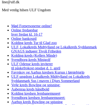
line@ulf.dk
Med venlig hilsen ULF Ungdom
Mød Forpersonerne online!
Online fredagsbar
hver fredag kl. 16-17
Online bankospil
Kolding kreds Tur til Glad zoo
ULF, Lokalkreds Midtjylland og Lokalkreds Syddanmark
GNAGS indtager Tivoli Friheden
Kolding-kreds (Kellers Minde)
Svendborg-kreds Minigolf
ULF Odense kreds inviterer
til påskefrokost onsdag d. 1. april
Favrskov og Aarhus kredsen Kursus i førstehjælp
ULF-ungdom Lokalkreds Midtjylland og Lokalkreds
Syddanmark Sus i maven i Djurs Sommerland
Vejle kreds Bowling og spisning:
Aabenraa kreds håndbold
Kolding kredsen Jernbanemuseet
Svendborg kredsen Jernbanemuseet:
Aarhus kreds Bowling og spisning