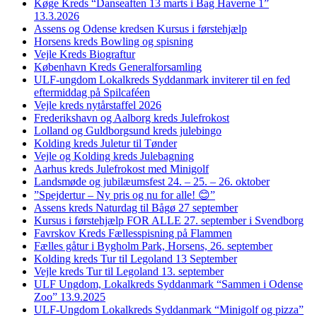
Køge Kreds “Danseaften 13 marts i Bag Haverne 1”
13.3.2026
Assens og Odense kredsen Kursus i førstehjælp
Horsens kreds Bowling og spisning
Vejle Kreds Biograftur
København Kreds Generalforsamling
ULF-ungdom Lokalkreds Syddanmark inviterer til en fed
eftermiddag på Spilcaféen
Vejle kreds nytårstaffel 2026
Frederikshavn og Aalborg kreds Julefrokost
Lolland og Guldborgsund kreds julebingo
Kolding kreds Juletur til Tønder
Vejle og Kolding kreds Julebagning
Aarhus kreds Julefrokost med Minigolf
Landsmøde og jubilæumsfest 24. – 25. – 26. oktober
”Spejdertur – Ny pris og nu for alle! 😊”
Assens kreds Naturdag til Bågø 27 september
Kursus i førstehjælp FOR ALLE 27. september i Svendborg
Favrskov Kreds Fællesspisning på Flammen
Fælles gåtur i Bygholm Park, Horsens, 26. september
Kolding kreds Tur til Legoland 13 September
Vejle kreds Tur til Legoland 13. september
ULF Ungdom, Lokalkreds Syddanmark “Sammen i Odense
Zoo” 13.9.2025
ULF-Ungdom Lokalkreds Syddanmark “Minigolf og pizza”