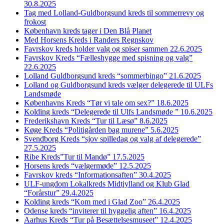
30.8.2025
Tag med Lolland-Guldborgsund kreds til sommerrevy og
frokost
København kreds tager i Den Blå Planet
Med Horsens Kreds i Randers Regnskov
Favrskov kreds holder valg og spiser sammen 22.6.2025
Favrskov Kreds “Fælleshygge med spisning og valg”
22.6.2025
Lolland Guldborgsund kreds “sommerbingo” 21.6.2025
Lolland og Guldborgsund kreds vælger delegerede til ULFs
Landsmøde
Københavns Kreds “Tør vi tale om sex?” 18.6.2025
Kolding kreds “Delegerede til Ulfs Landsmøde ” 10.6.2025
Frederikshavn Kreds “Tur til Læsø” 8.6.2025
Køge Kreds “Politigården bag murene” 5.6.2025
Svendborg Kreds “sjov spilledag og valg af delegerede”
27.5.2025
Ribe Kreds”Tur til Mandø” 17.5.2025
Horsens kreds “vælgermøde” 12.5.2025
Favrskov kreds “Informationsaften” 30.4.2025
ULF-ungdom Lokalkreds Midtjylland og Klub Glad
“Forårstur” 29.4.2025
Kolding kreds “Kom med i Glad Zoo” 26.4.2025
Odense kreds “inviterer til hyggelig aften” 16.4.2025
Aarhus Kreds “Tur på Besættelsesmuseet” 12.4.2025