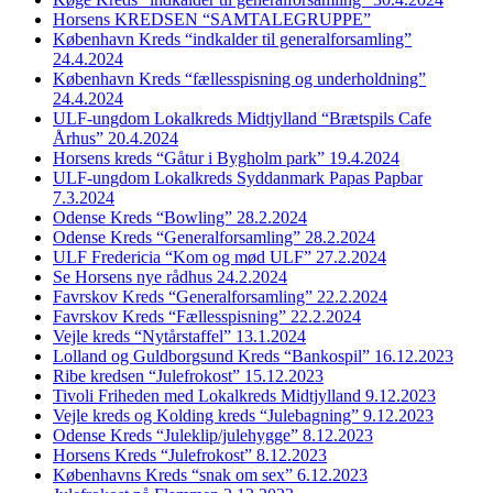
Horsens KREDSEN “SAMTALEGRUPPE”
København Kreds “indkalder til generalforsamling”
24.4.2024
København Kreds “fællesspisning og underholdning”
24.4.2024
ULF-ungdom Lokalkreds Midtjylland “Brætspils Cafe
Århus” 20.4.2024
Horsens kreds “Gåtur i Bygholm park” 19.4.2024
ULF-ungdom Lokalkreds Syddanmark Papas Papbar
7.3.2024
Odense Kreds “Bowling” 28.2.2024
Odense Kreds “Generalforsamling” 28.2.2024
ULF Fredericia “Kom og mød ULF” 27.2.2024
Se Horsens nye rådhus 24.2.2024
Favrskov Kreds “Generalforsamling” 22.2.2024
Favrskov Kreds “Fællesspisning” 22.2.2024
Vejle kreds “Nytårstaffel” 13.1.2024
Lolland og Guldborgsund Kreds “Bankospil” 16.12.2023
Ribe kredsen “Julefrokost” 15.12.2023
Tivoli Friheden med Lokalkreds Midtjylland 9.12.2023
Vejle kreds og Kolding kreds “Julebagning” 9.12.2023
Odense Kreds “Juleklip/julehygge” 8.12.2023
Horsens Kreds “Julefrokost” 8.12.2023
Københavns Kreds “snak om sex” 6.12.2023