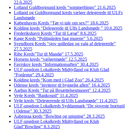
22.6.2025
Lolland Guldborgsund kreds “sommerbingo” 21.6.2025
Lolland og Guldborgsund kreds vælger delegerede til ULFs
Landsmøde
Københavns Kreds “Tør vi tale om sex?” 18.6.2025
Kolding kreds “Delegerede til Ulfs Landsmøde ” 10.6.2025
Frederikshavn Kreds “Tur til Læsø” 8.6.2025
Køge Kreds “Politigården bag murene” 5.6.2025
Svendborg Kreds “sjov spilledag og valg af delegerede”
27.5.2025
Ribe Kreds”Tur til Mandø” 17.5.2025
Horsens kreds “vælgermøde” 12.5.2025
Favrskov kreds “Informationsaften” 30.4.2025
ULF-ungdom Lokalkreds Midtjylland og Klub Glad
“Forårstur” 29.4.2025
Kolding kreds “Kom med i Glad Zoo” 26.4.2025
Odense kreds “inviterer til hyggelig aften” 16.4.2025
Aarhus Kreds “Tur på Besættelsesmuseet” 12.4.2025
Vejle Kreds “Bankospil” 11.4.2025
Vejle kreds “Delegerende til Ulfs Landsmøde” 11.4.2025
ULF-ungdom Lokalkreds Syddanmark “De sjoveste brætspil
i Odense” 30.3.2025
Aabenraa kreds “Bowling og spisning” 28.3.2025
ULF-ungdom Lokalkreds Midtjylland og Klub
Glad”Bowling” 8.3.2025