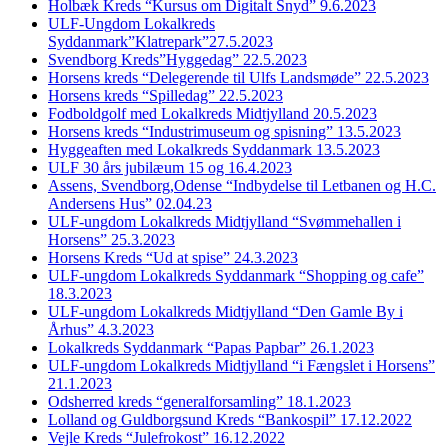
Holbæk Kreds “Kursus om Digitalt Snyd” 9.6.2023
ULF-Ungdom Lokalkreds
Syddanmark”Klatrepark”27.5.2023
Svendborg Kreds”Hyggedag” 22.5.2023
Horsens kreds “Delegerende til Ulfs Landsmøde” 22.5.2023
Horsens kreds “Spilledag” 22.5.2023
Fodboldgolf med Lokalkreds Midtjylland 20.5.2023
Horsens kreds “Industrimuseum og spisning” 13.5.2023
Hyggeaften med Lokalkreds Syddanmark 13.5.2023
ULF 30 års jubilæum 15 og 16.4.2023
Assens, Svendborg,Odense “Indbydelse til Letbanen og H.C.
Andersens Hus” 02.04.23
ULF-ungdom Lokalkreds Midtjylland “Svømmehallen i
Horsens” 25.3.2023
Horsens Kreds “Ud at spise” 24.3.2023
ULF-ungdom Lokalkreds Syddanmark “Shopping og cafe”
18.3.2023
ULF-ungdom Lokalkreds Midtjylland “Den Gamle By i
Århus” 4.3.2023
Lokalkreds Syddanmark “Papas Papbar” 26.1.2023
ULF-ungdom Lokalkreds Midtjylland “i Fængslet i Horsens”
21.1.2023
Odsherred kreds “generalforsamling” 18.1.2023
Lolland og Guldborgsund Kreds “Bankospil” 17.12.2022
Vejle Kreds “Julefrokost” 16.12.2022