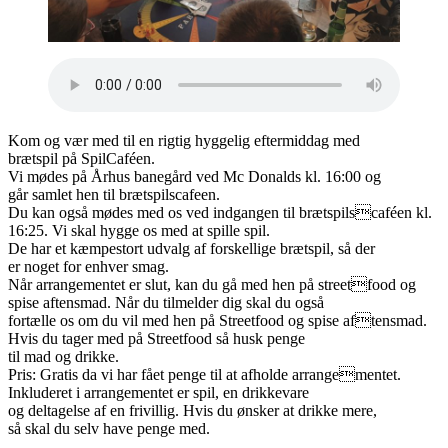
Kom og vær med til en rigtig hyggelig eftermiddag med
brætspil på SpilCaféen.
Vi mødes på Århus banegård ved Mc Donalds kl. 16:00 og
går samlet hen til brætspilscafeen.
Du kan også mødes med os ved indgangen til brætspilscaféen kl.
16:25. Vi skal hygge os med at spille spil.
De har et kæmpestort udvalg af forskellige brætspil, så der
er noget for enhver smag.
Når arrangementet er slut, kan du gå med hen på streetfood og
spise aftensmad. Når du tilmelder dig skal du også
fortælle os om du vil med hen på Streetfood og spise aftensmad.
Hvis du tager med på Streetfood så husk penge
til mad og drikke.
Pris: Gratis da vi har fået penge til at afholde arrangementet.
Inkluderet i arrangementet er spil, en drikkevare
og deltagelse af en frivillig. Hvis du ønsker at drikke mere,
så skal du selv have penge med.