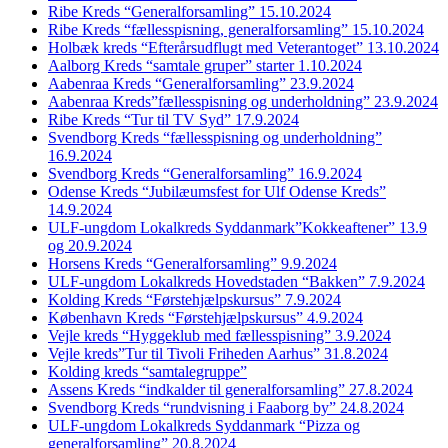
Ribe Kreds “Generalforsamling” 15.10.2024
Ribe Kreds “fællesspisning, generalforsamling” 15.10.2024
Holbæk kreds “Efterårsudflugt med Veterantoget” 13.10.2024
Aalborg Kreds “samtale gruper” starter 1.10.2024
Aabenraa Kreds “Generalforsamling” 23.9.2024
Aabenraa Kreds”fællesspisning og underholdning” 23.9.2024
Ribe Kreds “Tur til TV Syd” 17.9.2024
Svendborg Kreds “fællesspisning og underholdning”
16.9.2024
Svendborg Kreds “Generalforsamling” 16.9.2024
Odense Kreds “Jubilæumsfest for Ulf Odense Kreds”
14.9.2024
ULF-ungdom Lokalkreds Syddanmark”Kokkeaftener” 13.9
og 20.9.2024
Horsens Kreds “Generalforsamling” 9.9.2024
ULF-ungdom Lokalkreds Hovedstaden “Bakken” 7.9.2024
Kolding Kreds “Førstehjælpskursus” 7.9.2024
København Kreds “Førstehjælpskursus” 4.9.2024
Vejle kreds “Hyggeklub med fællesspisning” 3.9.2024
Vejle kreds”Tur til Tivoli Friheden Aarhus” 31.8.2024
Kolding kreds “samtalegruppe”
Assens Kreds “indkalder til generalforsamling” 27.8.2024
Svendborg Kreds “rundvisning i Faaborg by” 24.8.2024
ULF-ungdom Lokalkreds Syddanmark “Pizza og
generalforsamling” 20.8.2024