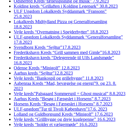
Odsherred Kreds”fællesspisning og musik” 7.9.2023
Kolding kreds “Grillaften i Kolding Legepark” 30.8.2023
ULF Ungdom Lokalkreds Syddanmark “Fransons”
25.8.2023
Lokalkreds Midtjylland Pizza og Generalforsamling
18.8.2023
Vejle kreds “Overnatning i Spejderhytter” 18.8.2023
ULF-ungdom Lokalkreds Syddanmark “Generalforsamling”
17.8.2023
Svendborg Kreds “Sejltur”17.8.2023
Frederikshavn Kreds “Grill sammen med Gimle”16.8.2023
Frederikshavn kreds “Delegerende til Ulfs Landsmøde”
16.8.2023
Odense Kreds “Minigolf” 12.8.2023
Aarhus kreds “Sejltur”12.8.2023
Vejle kreds “Bankospil og grillehygge” 11.8.2023
Aabenraa Kreds “Mad, bevægelse og energi”9. og 23. 8.
2023
Vejle kreds”Palsgaard Sommerspil = Ghost musical” 8.8.2023
Aarhus Kreds “Besøg i Fængslet i Horsens” 8.7.2023
Horsens Kreds “Besøg i Fængslet i Horsens” 8.7.2023
ULF-ungdom”Tur til Tivoli København”17.6. 2023
Lolland og Guldborgsund Kreds “Minigolf” 17.6.2023
Vejle kreds “Grillhygge og dreje kuglepenne” 16.6.2023
Vejle kreds “holder et vælgermøde” 16.6.2023