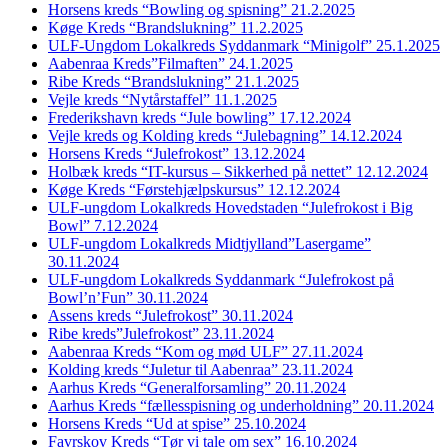
Horsens kreds “Bowling og spisning” 21.2.2025
Køge Kreds “Brandslukning” 11.2.2025
ULF-Ungdom Lokalkreds Syddanmark “Minigolf” 25.1.2025
Aabenraa Kreds”Filmaften” 24.1.2025
Ribe Kreds “Brandslukning” 21.1.2025
Vejle kreds “Nytårstaffel” 11.1.2025
Frederikshavn kreds “Jule bowling” 17.12.2024
Vejle kreds og Kolding kreds “Julebagning” 14.12.2024
Horsens Kreds “Julefrokost” 13.12.2024
Holbæk kreds “IT-kursus – Sikkerhed på nettet” 12.12.2024
Køge Kreds “Førstehjælpskursus” 12.12.2024
ULF-ungdom Lokalkreds Hovedstaden “Julefrokost i Big
Bowl” 7.12.2024
ULF-ungdom Lokalkreds Midtjylland”Lasergame”
30.11.2024
ULF-ungdom Lokalkreds Syddanmark “Julefrokost på
Bowl’n’Fun” 30.11.2024
Assens kreds “Julefrokost” 30.11.2024
Ribe kreds”Julefrokost” 23.11.2024
Aabenraa Kreds “Kom og mød ULF” 27.11.2024
Kolding kreds “Juletur til Aabenraa” 23.11.2024
Aarhus Kreds “Generalforsamling” 20.11.2024
Aarhus Kreds “fællesspisning og underholdning” 20.11.2024
Horsens Kreds “Ud at spise” 25.10.2024
Favrskov Kreds “Tør vi tale om sex” 16.10.2024