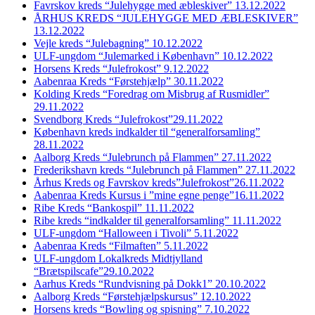
Favrskov kreds “Julehygge med æbleskiver” 13.12.2022
ÅRHUS KREDS “JULEHYGGE MED ÆBLESKIVER”
13.12.2022
Vejle kreds “Julebagning” 10.12.2022
ULF-ungdom “Julemarked i København” 10.12.2022
Horsens Kreds “Julefrokost” 9.12.2022
Aabenraa Kreds “Førstehjælp” 30.11.2022
Kolding Kreds “Foredrag om Misbrug af Rusmidler”
29.11.2022
Svendborg Kreds “Julefrokost”29.11.2022
København kreds indkalder til “generalforsamling”
28.11.2022
Aalborg Kreds “Julebrunch på Flammen” 27.11.2022
Frederikshavn kreds “Julebrunch på Flammen” 27.11.2022
Århus Kreds og Favrskov kreds”Julefrokost”26.11.2022
Aabenraa Kreds Kursus i ”mine egne penge”16.11.2022
Ribe Kreds “Bankospil” 11.11.2022
Ribe kreds “indkalder til generalforsamling” 11.11.2022
ULF-ungdom “Halloween i Tivoli” 5.11.2022
Aabenraa Kreds “Filmaften” 5.11.2022
ULF-ungdom Lokalkreds Midtjylland
“Brætspilscafe”29.10.2022
Aarhus Kreds “Rundvisning på Dokk1” 20.10.2022
Aalborg Kreds “Førstehjælpskursus” 12.10.2022
Horsens kreds “Bowling og spisning” 7.10.2022