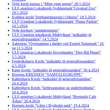
Vejle kreds kursus i “Mine egne penge” 28.5.2024
ULF-ungdom Lokalkreds Syddanmark”Givskud Zoo”
18.5.2024
Kolding kreds”Jernbanemuseum i Odense” 18.5.2024
ULF-Ungdom Lokalkreds Syddanmark “Papas Papbar”
14.5.2024
Vejle kredsen “samtalegruppe”
ULF-Ungdom lokalkreds Midtjylland “indkalder til
generalforsamling” 14.5.2024
Aabenraa “Overnatning i shelter ved Ensted Naturpark” 10.
og 11.5.2024
ULF-ungdom Lokalkreds Hovedstaden “Den Blå Planet”
5.5.2024
Frederikshavn Kreds “indkalder til generalforsamling”
4.5.2024
Køge Kreds “indkalder til generalforsamling” 30.4.2024
Horsens KREDSEN “SAMTALEGRUPPE”
København Kreds “indkalder til generalforsamling”
24.4.2024
København Kreds “fællesspisning og underholdning”
24.4.2024
ULF-ungdom Lokalkreds Midtjylland “Brætspils Cafe
Århus” 20.4.2024
Horsens kreds “Gåtur i Bygholm park” 19.4.2024
ULF-ungdom Lokalkreds Syddanmark Papas Papbar