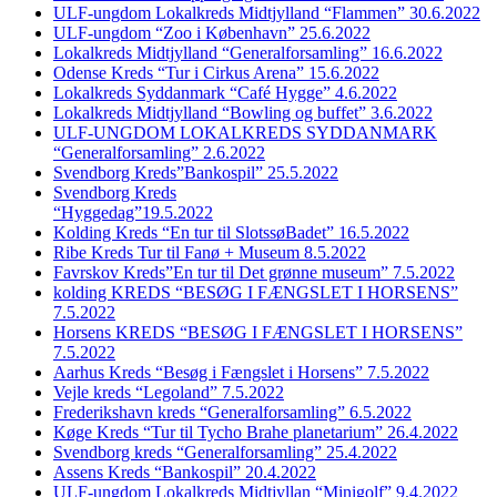
ULF-ungdom Lokalkreds Midtjylland “Flammen” 30.6.2022
ULF-ungdom “Zoo i København” 25.6.2022
Lokalkreds Midtjylland “Generalforsamling” 16.6.2022
Odense Kreds “Tur i Cirkus Arena” 15.6.2022
Lokalkreds Syddanmark “Café Hygge” 4.6.2022
Lokalkreds Midtjylland “Bowling og buffet” 3.6.2022
ULF-UNGDOM LOKALKREDS SYDDANMARK
“Generalforsamling” 2.6.2022
Svendborg Kreds”Bankospil” 25.5.2022
Svendborg Kreds
“Hyggedag”19.5.2022
Kolding Kreds “En tur til SlotssøBadet” 16.5.2022
Ribe Kreds Tur til Fanø + Museum 8.5.2022
Favrskov Kreds”En tur til Det grønne museum” 7.5.2022
kolding KREDS “BESØG I FÆNGSLET I HORSENS”
7.5.2022
Horsens KREDS “BESØG I FÆNGSLET I HORSENS”
7.5.2022
Aarhus Kreds “Besøg i Fængslet i Horsens” 7.5.2022
Vejle kreds “Legoland” 7.5.2022
Frederikshavn kreds “Generalforsamling” 6.5.2022
Køge Kreds “Tur til Tycho Brahe planetarium” 26.4.2022
Svendborg kreds “Generalforsamling” 25.4.2022
Assens Kreds “Bankospil” 20.4.2022
ULF-ungdom Lokalkreds Midtjyllan “Minigolf” 9.4.2022