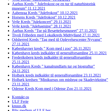
Aarhus Kreds ” Julefrokost og en tur til naturhistorisk
museum” 11.12.2021
Aabenraa Kreds “Julefrokost” 10.12.2021
Horsens Kreds ”Julefrokost” 10.12.2021
Vejle Kreds ”Julekoncert” 29.11.2021
Vejle kreds ”Julebagning” 28.11.2021
Aarhus Kreds “Tur på Besættelsesmuseet” 27.11.2021
Tivoli Friheden med Lokalkreds Midtjylland 27.11.2021
Odsherred Kreds “Tag med til Oplevelsescenter Nyvang”
27.11.2021
Københavner kreds ” Kom med i zoo” 26.11.2021
København kreds indkalder til generalforsamling 25.11.2021
Frederiksberg kreds indkalder til generalforsamling
25.11.2021
København Kreds ” kanalrundfarts tur og biograftur”
24.11.2021
Holbæk kreds indkalder til generalforsamling 23.11.2021
Holbæk kredsen “Minikursus om misbrug og Skadevirkning”
23.11.2021
Odense Kreds Kom med i Odense Zoo 21.11.2021
Kontakt os
ULF Ferie
knuus.dk
Bliv medlem af ULF her