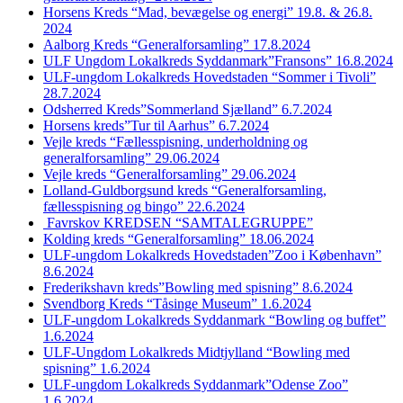
Horsens Kreds “Mad, bevægelse og energi” 19.8. & 26.8.
2024
Aalborg Kreds “Generalforsamling” 17.8.2024
ULF Ungdom Lokalkreds Syddanmark”Fransons” 16.8.2024
ULF-ungdom Lokalkreds Hovedstaden “Sommer i Tivoli”
28.7.2024
Odsherred Kreds”Sommerland Sjælland” 6.7.2024
Horsens kreds”Tur til Aarhus” 6.7.2024
Vejle kreds “Fællesspisning, underholdning og
generalforsamling” 29.06.2024
Vejle kreds “Generalforsamling” 29.06.2024
Lolland-Guldborgsund kreds “Generalforsamling,
fællesspisning og bingo” 22.6.2024
Favrskov KREDSEN “SAMTALEGRUPPE”
Kolding kreds “Generalforsamling” 18.06.2024
ULF-ungdom Lokalkreds Hovedstaden”Zoo i København”
8.6.2024
Frederikshavn kreds”Bowling med spisning” 8.6.2024
Svendborg Kreds “Tåsinge Museum” 1.6.2024
ULF-ungdom Lokalkreds Syddanmark “Bowling og buffet”
1.6.2024
ULF-Ungdom Lokalkreds Midtjylland “Bowling med
spisning” 1.6.2024
ULF-ungdom Lokalkreds Syddanmark”Odense Zoo”
1.6.2024