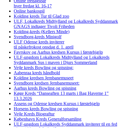
Online fredagsbar
hver fredag kl. 16-17
Online bankospil
Kolding kreds Tur til Glad zoo
ULF, Lokalkreds Midtjylland og Lokalkreds Syddanmark
GNAGS indtager Tivoli Friheden
Kolding-kreds (Kellers Minde)
Svendborg-kreds Minigolf
ULF Odense kreds inviterer
til påskefrokost onsdag d. 1. april
Favrskov og Aarhus kredsen Kursus i førstehjælp
ULF-ungdom Lokalkreds Midtjylland og Lokalkreds
Syddanmark Sus i maven i Djurs Sommerland
Vejle kreds Bowling og spisning:
Aabenraa kreds håndbold
Kolding kredsen Jernbanemuseet
Svendborg kredsen Jernbanemuseet:
Aarhus kreds Bowling og spisning
Køge Kreds “Danseaften 13 marts i Bag Haverne 1”
13.3.2026
Assens og Odense kredsen Kursus i førstehjælp
Horsens kreds Bowling og spisning
Vejle Kreds Biograftur
København Kreds Generalforsamling
ULF-ungdom Lokalkreds Syddanmark inviterer til en fed