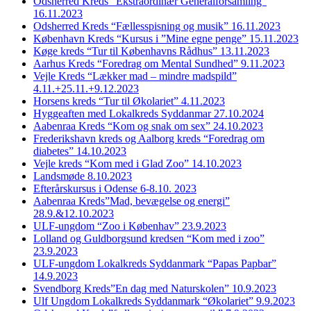
Odsherred Kreds “Ekstraordinær Generalforsamling”
16.11.2023
Odsherred Kreds “Fællesspisning og musik” 16.11.2023
København Kreds “Kursus i ”Mine egne penge” 15.11.2023
Køge kreds “Tur til Københavns Rådhus” 13.11.2023
Aarhus Kreds “Foredrag om Mental Sundhed” 9.11.2023
Vejle Kreds “Lækker mad – mindre madspild”
4.11.+25.11.+9.12.2023
Horsens kreds “Tur til Økolariet” 4.11.2023
Hyggeaften med Lokalkreds Syddanmar 27.10.2024
Aabenraa Kreds “Kom og snak om sex” 24.10.2023
Frederikshavn kreds og Aalborg kreds “Foredrag om
diabetes” 14.10.2023
Vejle kreds “Kom med i Glad Zoo” 14.10.2023
Landsmøde 8.10.2023
Efterårskursus i Odense 6-8.10. 2023
Aabenraa Kreds”Mad, bevægelse og energi”
28.9.&12.10.2023
ULF-ungdom “Zoo i Københav” 23.9.2023
Lolland og Guldborgsund kredsen “Kom med i zoo”
23.9.2023
ULF-ungdom Lokalkreds Syddanmark “Papas Papbar”
14.9.2023
Svendborg Kreds”En dag med Naturskolen” 10.9.2023
Ulf Ungdom Lokalkreds Syddanmark “Økolariet” 9.9.2023