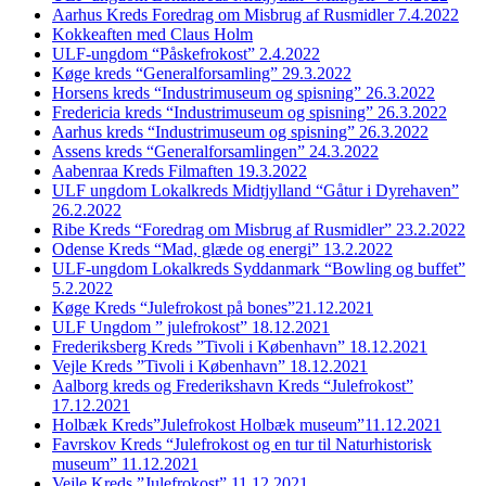
Aarhus Kreds Foredrag om Misbrug af Rusmidler 7.4.2022
Kokkeaften med Claus Holm
ULF-ungdom “Påskefrokost” 2.4.2022
Køge kreds “Generalforsamling” 29.3.2022
Horsens kreds “Industrimuseum og spisning” 26.3.2022
Fredericia kreds “Industrimuseum og spisning” 26.3.2022
Aarhus kreds “Industrimuseum og spisning” 26.3.2022
Assens kreds “Generalforsamlingen” 24.3.2022
Aabenraa Kreds Filmaften 19.3.2022
ULF ungdom Lokalkreds Midtjylland “Gåtur i Dyrehaven”
26.2.2022
Ribe Kreds “Foredrag om Misbrug af Rusmidler” 23.2.2022
Odense Kreds “Mad, glæde og energi” 13.2.2022
ULF-ungdom Lokalkreds Syddanmark “Bowling og buffet”
5.2.2022
Køge Kreds “Julefrokost på bones”21.12.2021
ULF Ungdom ” julefrokost” 18.12.2021
Frederiksberg Kreds ”Tivoli i København” 18.12.2021
Vejle Kreds ”Tivoli i København” 18.12.2021
Aalborg kreds og Frederikshavn Kreds “Julefrokost”
17.12.2021
Holbæk Kreds”Julefrokost Holbæk museum”11.12.2021
Favrskov Kreds “Julefrokost og en tur til Naturhistorisk
museum” 11.12.2021
Vejle Kreds ”Julefrokost” 11.12.2021