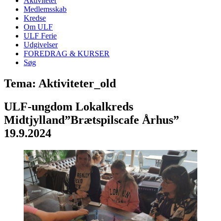
Aktiviteter
Medlemsskab
Kredse
Om ULF
ULF Ferie
Udgivelser
FOREDRAG & KURSER
Søg
Tema: Aktiviteter_old
ULF-ungdom Lokalkreds
Midtjylland”Brætspilscafe Århus”
19.9.2024