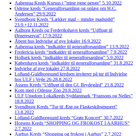
Aabenraa Kreds Kursus i ”mine egne penge” 5.10.2022
Odense kreds “Generalforsamling og oplæg om H.C.
Andersen” 29.9.2022
Svendborg Kreds “Lækker mad – mindre madspild”
23.9.+12.11.2022
Aalborg Kreds og Frederikshavn kreds “Udflugt til
Ørnereservat” 17.9.2022
Åbent hus Indvielse af nye lokaler 16.9.2022
Aabenraa kreds “indkalder til generalforsamling” 13.9.2022
Fredericia kreds “indkalder til generalforsamling” 7.9.2022
Holbæk kreds “indkalder til generalforsamling” 5.9.2022
København kreds “indkalder til generalforsamling” 31.8.2022
Indvielse af nye lokaler 27.8.2022
Lolland-Guldborgsund kredsen inviterer på tur til Indvielse
hos ULF i Vejle 26-28.8.2022
Assens Kreds “Udflugt til den Gl. Brydegård” 21.8.2022
Kom med i Odense Zoo 20.8.2022
ULF Ungdom Lokalkreds Syddanmark “Fransons og Nelles”
18.8.2022
Svendborg Kreds “Tur til Ærø og Flaskeskibsmuseet”
13.8.2022
Lolland-Guldborgsund kreds “Grøn Koncert” 30.7.2022
Horsens Kreds “SHOPPING OG FROKOST I AARHUS”
2.7.2022
Aarhus Kreds “Shopping og frokost i Aarhus” 2.7.2022