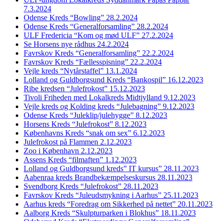
7.3.2024
Odense Kreds “Bowling” 28.2.2024
Odense Kreds “Generalforsamling” 28.2.2024
ULF Fredericia “Kom og mød ULF” 27.2.2024
Se Horsens nye rådhus 24.2.2024
Favrskov Kreds “Generalforsamling” 22.2.2024
Favrskov Kreds “Fællesspisning” 22.2.2024
Vejle kreds “Nytårstaffel” 13.1.2024
Lolland og Guldborgsund Kreds “Bankospil” 16.12.2023
Ribe kredsen “Julefrokost” 15.12.2023
Tivoli Friheden med Lokalkreds Midtjylland 9.12.2023
Vejle kreds og Kolding kreds “Julebagning” 9.12.2023
Odense Kreds “Juleklip/julehygge” 8.12.2023
Horsens Kreds “Julefrokost” 8.12.2023
Københavns Kreds “snak om sex” 6.12.2023
Julefrokost på Flammen 2.12.2023
Zoo i København 2.12.2023
Assens Kreds “filmaften” 1.12.2023
Lolland og Guldborgsund kreds” IT kursus” 28.11.2023
Aabenraa kreds Brandbekæmpelseskursus 28.11.2023
Svendborg Kreds “Julefrokost” 28.11.2023
Favrskov Kreds “Juleudsmykning i Aarhus” 25.11.2023
Aarhus kreds “Foredrag om Sikkerhed på nettet” 20.11.2023
Aalborg Kreds “Skulpturparken i Blokhus” 18.11.2023