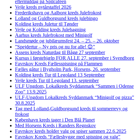
eftermiddag på Spilcaféen
Vejle kreds nytårstaffel 2026
Frederikshavn og Aalborg kreds Julefrokost
Lolland og Guldborgsund kreds julebingo
Kolding kreds Juletur til Tønder
Vejle og Kolding kreds Julebagning
Aarhus kreds Julefrokost med Minigolf
Landsmøde og jubilæumsfest 24. – 25. – 26. oktober
”Spejdertur – Ny pris og nu for alle! 😊”
Assens kreds Naturdag til Bågø 27 september
Kursus i førstehjælp FOR ALLE 27. september i Svendborg
Favrskov Kreds Fællesspisning på Flammen
Fælles gåtur i Bygholm Park, Horsens, 26. september
Kolding kreds Tur til Legoland 13 September
Vejle kreds Tur til Legoland 13. september
ULF Ungdom, Lokalkreds Syddanmark “Sammen i Odense
Zoo” 13.9.2025
ULF-Ungdom Lokalkreds Syddanmark “Minigolf og pizza”
30.8.2025
Tag med Lolland-Guldborgsund kreds til sommerrevy og
frokost
København kreds tager i Den Blå Planet
Med Horsens Kreds i Randers Regnskov
Favrskov kreds holder valg og spiser sammen 22.6.2025
Favrskov Kreds “Fælleshygge med spisning og valg”