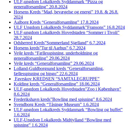
ULF-ungdom Lokalkreds Syddanmark “Pizza og
generalforsamling” 20.8.2024
Horsens Kreds “Mad, bevægelse og energi” 19.8. & 26.8.
2024
Aalborg Kreds “Generalforsamling” 17.8.2024
ULF Ungdom Lokalkreds Syddanmark”Fransons” 16.8.2024
ULF-ungdom Lokalkreds Hovedstaden “Sommer i Tivoli”
28.7.2024
Odsherred Kreds”Sommerland Sjælland” 6.7.2024
Horsens kreds”Tur til Aarhus” 6.7.2024
Vejle kreds “Fællesspisning, underholdning og
generalforsamling” 29.06.2024
Vejle kreds “Generalforsamling” 29.06.2024
Lolland-Guldborgsund kreds “Generalforsamling,
fællesspisning og bingo” 22.6.2024
Favrskov KREDSEN “SAMTALEGRUPPE”
Kolding kreds “Generalforsamling” 18.06.2024
ULF-ungdom Lokalkreds Hovedstaden”Zoo i København”
8.6.2024
Frederikshavn kreds”Bowling med spisning” 8.6.2024
Svendborg Kreds “Tåsinge Museum” 1.6.2024
ULF-ungdom Lokalkreds Syddanmark “Bowling og buffet”
1.6.2024
ULF-Ungdom Lokalkreds Midtjylland “Bowling med
spisning” 1.6.2024