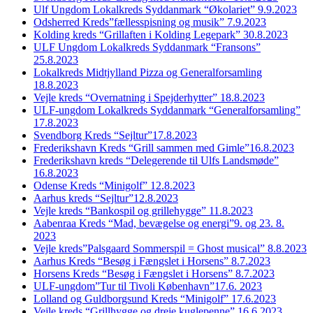
Ulf Ungdom Lokalkreds Syddanmark “Økolariet” 9.9.2023
Odsherred Kreds”fællesspisning og musik” 7.9.2023
Kolding kreds “Grillaften i Kolding Legepark” 30.8.2023
ULF Ungdom Lokalkreds Syddanmark “Fransons”
25.8.2023
Lokalkreds Midtjylland Pizza og Generalforsamling
18.8.2023
Vejle kreds “Overnatning i Spejderhytter” 18.8.2023
ULF-ungdom Lokalkreds Syddanmark “Generalforsamling”
17.8.2023
Svendborg Kreds “Sejltur”17.8.2023
Frederikshavn Kreds “Grill sammen med Gimle”16.8.2023
Frederikshavn kreds “Delegerende til Ulfs Landsmøde”
16.8.2023
Odense Kreds “Minigolf” 12.8.2023
Aarhus kreds “Sejltur”12.8.2023
Vejle kreds “Bankospil og grillehygge” 11.8.2023
Aabenraa Kreds “Mad, bevægelse og energi”9. og 23. 8.
2023
Vejle kreds”Palsgaard Sommerspil = Ghost musical” 8.8.2023
Aarhus Kreds “Besøg i Fængslet i Horsens” 8.7.2023
Horsens Kreds “Besøg i Fængslet i Horsens” 8.7.2023
ULF-ungdom”Tur til Tivoli København”17.6. 2023
Lolland og Guldborgsund Kreds “Minigolf” 17.6.2023
Vejle kreds “Grillhygge og dreje kuglepenne” 16.6.2023