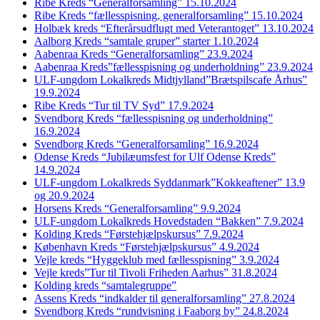
Ribe Kreds “Generalforsamling” 15.10.2024
Ribe Kreds “fællesspisning, generalforsamling” 15.10.2024
Holbæk kreds “Efterårsudflugt med Veterantoget” 13.10.2024
Aalborg Kreds “samtale gruper” starter 1.10.2024
Aabenraa Kreds “Generalforsamling” 23.9.2024
Aabenraa Kreds”fællesspisning og underholdning” 23.9.2024
ULF-ungdom Lokalkreds Midtjylland”Brætspilscafe Århus”
19.9.2024
Ribe Kreds “Tur til TV Syd” 17.9.2024
Svendborg Kreds “fællesspisning og underholdning”
16.9.2024
Svendborg Kreds “Generalforsamling” 16.9.2024
Odense Kreds “Jubilæumsfest for Ulf Odense Kreds”
14.9.2024
ULF-ungdom Lokalkreds Syddanmark”Kokkeaftener” 13.9
og 20.9.2024
Horsens Kreds “Generalforsamling” 9.9.2024
ULF-ungdom Lokalkreds Hovedstaden “Bakken” 7.9.2024
Kolding Kreds “Førstehjælpskursus” 7.9.2024
København Kreds “Førstehjælpskursus” 4.9.2024
Vejle kreds “Hyggeklub med fællesspisning” 3.9.2024
Vejle kreds”Tur til Tivoli Friheden Aarhus” 31.8.2024
Kolding kreds “samtalegruppe”
Assens Kreds “indkalder til generalforsamling” 27.8.2024
Svendborg Kreds “rundvisning i Faaborg by” 24.8.2024