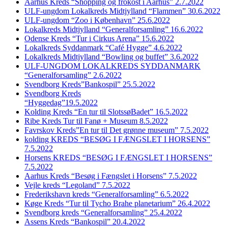
Aarhus Kreds “Shopping og frokost i Aarhus” 2.7.2022
ULF-ungdom Lokalkreds Midtjylland “Flammen” 30.6.2022
ULF-ungdom “Zoo i København” 25.6.2022
Lokalkreds Midtjylland “Generalforsamling” 16.6.2022
Odense Kreds “Tur i Cirkus Arena” 15.6.2022
Lokalkreds Syddanmark “Café Hygge” 4.6.2022
Lokalkreds Midtjylland “Bowling og buffet” 3.6.2022
ULF-UNGDOM LOKALKREDS SYDDANMARK
“Generalforsamling” 2.6.2022
Svendborg Kreds”Bankospil” 25.5.2022
Svendborg Kreds
“Hyggedag”19.5.2022
Kolding Kreds “En tur til SlotssøBadet” 16.5.2022
Ribe Kreds Tur til Fanø + Museum 8.5.2022
Favrskov Kreds”En tur til Det grønne museum” 7.5.2022
kolding KREDS “BESØG I FÆNGSLET I HORSENS”
7.5.2022
Horsens KREDS “BESØG I FÆNGSLET I HORSENS”
7.5.2022
Aarhus Kreds “Besøg i Fængslet i Horsens” 7.5.2022
Vejle kreds “Legoland” 7.5.2022
Frederikshavn kreds “Generalforsamling” 6.5.2022
Køge Kreds “Tur til Tycho Brahe planetarium” 26.4.2022
Svendborg kreds “Generalforsamling” 25.4.2022
Assens Kreds “Bankospil” 20.4.2022