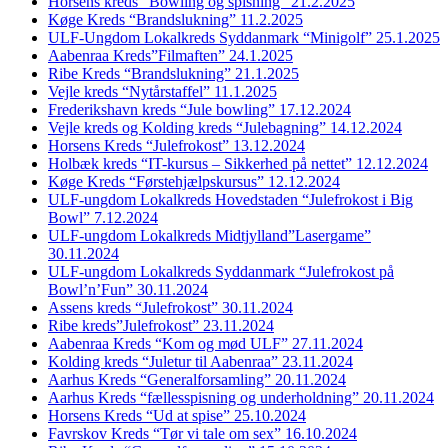
Horsens kreds “Bowling og spisning” 21.2.2025
Køge Kreds “Brandslukning” 11.2.2025
ULF-Ungdom Lokalkreds Syddanmark “Minigolf” 25.1.2025
Aabenraa Kreds”Filmaften” 24.1.2025
Ribe Kreds “Brandslukning” 21.1.2025
Vejle kreds “Nytårstaffel” 11.1.2025
Frederikshavn kreds “Jule bowling” 17.12.2024
Vejle kreds og Kolding kreds “Julebagning” 14.12.2024
Horsens Kreds “Julefrokost” 13.12.2024
Holbæk kreds “IT-kursus – Sikkerhed på nettet” 12.12.2024
Køge Kreds “Førstehjælpskursus” 12.12.2024
ULF-ungdom Lokalkreds Hovedstaden “Julefrokost i Big
Bowl” 7.12.2024
ULF-ungdom Lokalkreds Midtjylland”Lasergame”
30.11.2024
ULF-ungdom Lokalkreds Syddanmark “Julefrokost på
Bowl’n’Fun” 30.11.2024
Assens kreds “Julefrokost” 30.11.2024
Ribe kreds”Julefrokost” 23.11.2024
Aabenraa Kreds “Kom og mød ULF” 27.11.2024
Kolding kreds “Juletur til Aabenraa” 23.11.2024
Aarhus Kreds “Generalforsamling” 20.11.2024
Aarhus Kreds “fællesspisning og underholdning” 20.11.2024
Horsens Kreds “Ud at spise” 25.10.2024
Favrskov Kreds “Tør vi tale om sex” 16.10.2024