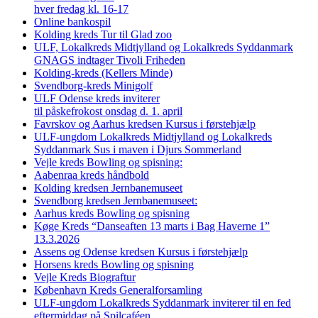
hver fredag kl. 16-17
Online bankospil
Kolding kreds Tur til Glad zoo
ULF, Lokalkreds Midtjylland og Lokalkreds Syddanmark
GNAGS indtager Tivoli Friheden
Kolding-kreds (Kellers Minde)
Svendborg-kreds Minigolf
ULF Odense kreds inviterer
til påskefrokost onsdag d. 1. april
Favrskov og Aarhus kredsen Kursus i førstehjælp
ULF-ungdom Lokalkreds Midtjylland og Lokalkreds
Syddanmark Sus i maven i Djurs Sommerland
Vejle kreds Bowling og spisning:
Aabenraa kreds håndbold
Kolding kredsen Jernbanemuseet
Svendborg kredsen Jernbanemuseet:
Aarhus kreds Bowling og spisning
Køge Kreds “Danseaften 13 marts i Bag Haverne 1”
13.3.2026
Assens og Odense kredsen Kursus i førstehjælp
Horsens kreds Bowling og spisning
Vejle Kreds Biograftur
København Kreds Generalforsamling
ULF-ungdom Lokalkreds Syddanmark inviterer til en fed
eftermiddag på Spilcaféen