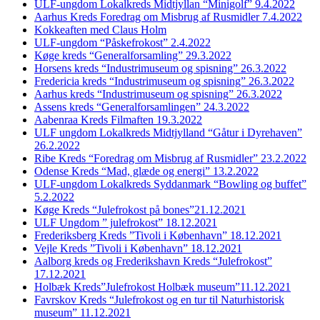
ULF-ungdom Lokalkreds Midtjyllan “Minigolf” 9.4.2022
Aarhus Kreds Foredrag om Misbrug af Rusmidler 7.4.2022
Kokkeaften med Claus Holm
ULF-ungdom “Påskefrokost” 2.4.2022
Køge kreds “Generalforsamling” 29.3.2022
Horsens kreds “Industrimuseum og spisning” 26.3.2022
Fredericia kreds “Industrimuseum og spisning” 26.3.2022
Aarhus kreds “Industrimuseum og spisning” 26.3.2022
Assens kreds “Generalforsamlingen” 24.3.2022
Aabenraa Kreds Filmaften 19.3.2022
ULF ungdom Lokalkreds Midtjylland “Gåtur i Dyrehaven”
26.2.2022
Ribe Kreds “Foredrag om Misbrug af Rusmidler” 23.2.2022
Odense Kreds “Mad, glæde og energi” 13.2.2022
ULF-ungdom Lokalkreds Syddanmark “Bowling og buffet”
5.2.2022
Køge Kreds “Julefrokost på bones”21.12.2021
ULF Ungdom ” julefrokost” 18.12.2021
Frederiksberg Kreds ”Tivoli i København” 18.12.2021
Vejle Kreds ”Tivoli i København” 18.12.2021
Aalborg kreds og Frederikshavn Kreds “Julefrokost”
17.12.2021
Holbæk Kreds”Julefrokost Holbæk museum”11.12.2021
Favrskov Kreds “Julefrokost og en tur til Naturhistorisk
museum” 11.12.2021