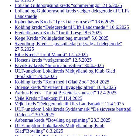
Lolland Guldborgsund kreds “sommerbingo” 21.6.2025
Lolland og Guldborgsund kreds vælger delegerede til ULFs
Landsmøde
Københavns Kreds “Tør vi tale om sex?” 18.6.2025
Kolding kreds “Delegerede til Ulfs Landsmøde ” 10.6.2025
Frederikshavn Kreds “Tur til Læsø” 8.6.2025
Køge Kreds “Politigården bag murene” 5.6.2025
Svendborg Kreds “sjov spilledag og valg af delegerede”
27.5.2025
Ribe Kreds”Tur til Mandø” 17.5.2025
Horsens kreds “vælgermøde” 12.5.2025
Favrskov kreds “Informationsaften” 30.4.2025
ULF-ungdom Lokalkreds Midtjylland og Klub Glad
“Forårstur” 29.4.2025
Kolding kreds “Kom med i Glad Zoo” 26.4.2025
Odense kreds “inviterer til hyggelig aften” 16.4.2025
Aarhus Kreds “Tur på Besættelsesmuseet” 12.4.2025
Vejle Kreds “Bankospil” 11.4.2025
Vejle kreds “Delegerende til Ulfs Landsmøde” 11.4.2025
ULF-ungdom Lokalkreds Syddanmark “De sjoveste brætspil
i Odense” 30.3.2025
Aabenraa kreds “Bowling og spisning” 28.3.2025
ULF-ungdom Lokalkreds Midtjylland og Klub
Glad”Bowling” 8.3.2025