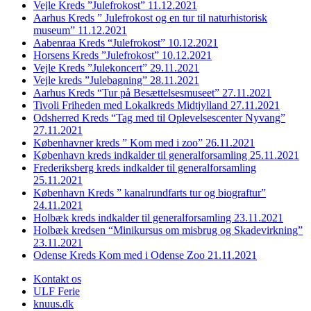
Vejle Kreds ”Julefrokost” 11.12.2021
Aarhus Kreds ” Julefrokost og en tur til naturhistorisk
museum” 11.12.2021
Aabenraa Kreds “Julefrokost” 10.12.2021
Horsens Kreds ”Julefrokost” 10.12.2021
Vejle Kreds ”Julekoncert” 29.11.2021
Vejle kreds ”Julebagning” 28.11.2021
Aarhus Kreds “Tur på Besættelsesmuseet” 27.11.2021
Tivoli Friheden med Lokalkreds Midtjylland 27.11.2021
Odsherred Kreds “Tag med til Oplevelsescenter Nyvang”
27.11.2021
Københavner kreds ” Kom med i zoo” 26.11.2021
København kreds indkalder til generalforsamling 25.11.2021
Frederiksberg kreds indkalder til generalforsamling
25.11.2021
København Kreds ” kanalrundfarts tur og biograftur”
24.11.2021
Holbæk kreds indkalder til generalforsamling 23.11.2021
Holbæk kredsen “Minikursus om misbrug og Skadevirkning”
23.11.2021
Odense Kreds Kom med i Odense Zoo 21.11.2021
Kontakt os
ULF Ferie
knuus.dk