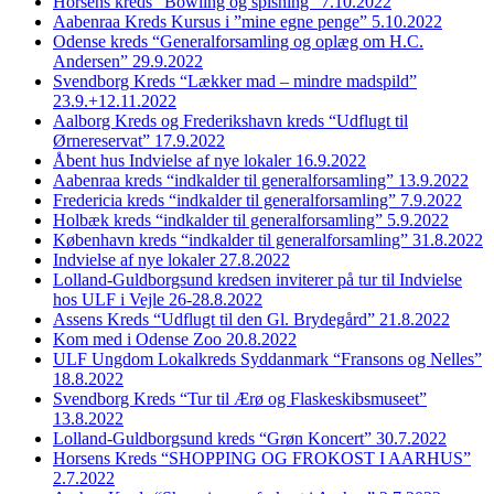
Horsens kreds “Bowling og spisning” 7.10.2022
Aabenraa Kreds Kursus i ”mine egne penge” 5.10.2022
Odense kreds “Generalforsamling og oplæg om H.C.
Andersen” 29.9.2022
Svendborg Kreds “Lækker mad – mindre madspild”
23.9.+12.11.2022
Aalborg Kreds og Frederikshavn kreds “Udflugt til
Ørnereservat” 17.9.2022
Åbent hus Indvielse af nye lokaler 16.9.2022
Aabenraa kreds “indkalder til generalforsamling” 13.9.2022
Fredericia kreds “indkalder til generalforsamling” 7.9.2022
Holbæk kreds “indkalder til generalforsamling” 5.9.2022
København kreds “indkalder til generalforsamling” 31.8.2022
Indvielse af nye lokaler 27.8.2022
Lolland-Guldborgsund kredsen inviterer på tur til Indvielse
hos ULF i Vejle 26-28.8.2022
Assens Kreds “Udflugt til den Gl. Brydegård” 21.8.2022
Kom med i Odense Zoo 20.8.2022
ULF Ungdom Lokalkreds Syddanmark “Fransons og Nelles”
18.8.2022
Svendborg Kreds “Tur til Ærø og Flaskeskibsmuseet”
13.8.2022
Lolland-Guldborgsund kreds “Grøn Koncert” 30.7.2022
Horsens Kreds “SHOPPING OG FROKOST I AARHUS”
2.7.2022