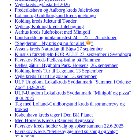
Vejle kreds nytårstaffel 2026
Frederikshavn og Aalborg kreds Julefrokost
Lolland og Guldborgsund kreds julebingo
Kolding kreds Juletur til Tønder
Vejle og Kolding kreds Julebagning
Aarhus kreds Julefrokost med Minigolf
Landsmøde og jubilæumsfest 24. – 25. – 26. oktober
”Spejdertur – Ny pris og nu for alle!
”
Assens kreds Naturdag til Bågø 27 september
Kursus i førstehjælp FOR ALLE 27. september i Svendborg
Favrskov Kreds Fællesspisning på Flammen
Fælles gåtur i Bygholm Park, Horsens, 26. september
Kolding kreds Tur til Legoland 13 September
Vejle kreds Tur til Legoland 13. september
ULF Ungdom, Lokalkreds Syddanmark “Sammen i Odense
Zoo” 13.9.2025
ULF-Ungdom Lokalkreds Syddanmark “Minigolf og pizza”
30.8.2025
Tag med Lolland-Guldborgsund kreds til sommerrevy og
frokost
København kreds tager i Den Blå Planet
Med Horsens Kreds i Randers Regnskov
Favrskov kreds holder valg og spiser sammen 22.6.2025
Favrskov Kreds “Fælleshygge med spisning og valg”
22.6.2025