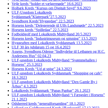
Vejle kreds “holder et vælgermøde” 16.6.2023
Holbæk Kreds “Kursus om Digitalt Snyd” 9.6.2023
ULF-Ungdom Lokalkreds
Syddanmark”Klatrepark”27.5.2023
Svendborg Kreds”Hyggedag” 22.5.2023
Horsens kreds “Delegerende til Ulfs Landsmøde” 22.5.2023
Horsens kreds “Spilledag” 22.5.2023
Fodboldgolf med Lokalkreds Midtjylland 20.5.2023
Horsens kreds “Industrimuseum og spisning” 13.5.2023
Hyggeaften med Lokalkreds Syddanmark 13.5.2023
ULF 30 års jubilæum 15 og 16.4.2023
Assens, Svendborg,Odense “Indbydelse til Letbanen og H.C.
Andersens Hus” 02.04.23
ULF-ungdom Lokalkreds Midtjylland “Svømmehallen i
Horsens” 25.3.2023
Horsens Kreds “Ud at spise” 24.3.2023
ULF-ungdom Lokalkreds Syddanmark “Shopping og cafe”
18.3.2023
ULF-ungdom Lokalkreds Midtjylland “Den Gamle By i
Århus” 4.3.2023
Lokalkreds Syddanmark “Papas Papbar” 26.1.2023
ULF-ungdom Lokalkreds Midtjylland “i Fængslet i Horsens”
21.1.2023
Odsherred kreds “generalforsamling” 18.1.2023
Lolland og Guldborgsund Kreds “Bankospil” 17.12.2022