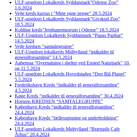
ULF-ungdom Lokalkreds Syddanmark”Odense Zoo”
1.6.2024
Vejle kreds kursus i “Mine egne penge” 28.5.2024
ULF-ungdom Lokalkreds Syddanmark”Givskud Zoo”
18.5.2024
Kolding kreds”Jernbanemuseum i Odense” 18.5.2024
ULF-Ungdom Lokalkreds Syddanmark “Papas Papbar”
14.5.2024
Vejle kredsen “samtalegruppe”
ULF-Ungdom lokalkreds Midtjylland “indkalder til
generalforsamling” 14.5.2024
Aabenraa “Overnatning i shelter ved Ensted Naturpark” 10.
og 11.5.2024
ULF-ungdom Lokalkreds Hovedstaden “Den Blå Planet”
5.5.2024
Frederikshavn Kreds “indkalder til generalforsamling”
4.5.2024
Køge Kreds “indkalder til generalforsamling” 30.4.2024
Horsens KREDSEN “SAMTALEGRUPPE”
København Kreds “indkalder til generalforsamling”
24.4.2024
København Kreds “fællesspisning og underholdning”
24.4.2024
ULF-ungdom Lokalkreds Midtjylland “Brætspils Cafe
Århus” 20.4.2024