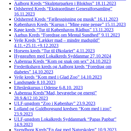
Aalborg Kreds “Skulpturparken i Blokhus” 18.11.2023
Odsherred Kreds “Ekstraordinær Generalforsamling”
16.11.2023
Odsherred Kreds “Fællesspisning og musik” 16.11.2023
København Kreds “Kursus i ”Mine egne penge” 15.11.2023
Køge kreds “Tur til Københavns Rådhus” 13.11.2023
Aarhus Kreds “Foredrag om Mental Sundhed” 9.11.2023
Vejle Kreds “Lækker mad – mindre madspild”
4.11.+25.11.+9.12.2023
Horsens kreds “Tur til Økolariet” 4.11.2023
Hyggeaften med Lokalkreds Syddanmar 27.10.2024
Aabenraa Kreds “Kom og snak om sex” 24.10.2023
Frederikshavn kreds og Aalborg kreds “Foredrag om
diabetes” 14.10.2023
Vejle kreds “Kom med i Glad Zoo” 14.10.2023
Landsmøde 8.10.2023
Efterårskursus i Odense 6-8.10. 2023
Aabenraa Kreds”Mad, bevægelse og energi”
28.9.&12.10.2023
ULF-ungdom “Zoo i Københav” 23.9.2023
Lolland og Guldborgsund kredsen “Kom med i zoo”
23.9.2023
ULF-ungdom Lokalkreds Syddanmark “Papas Papbar”
14.9.2023
Svendborg Kreds”En dag med Naturskolen” 10.9.2023