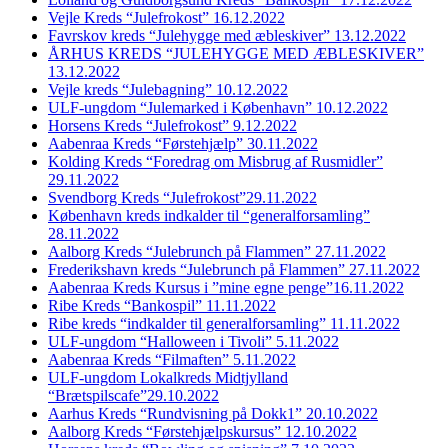
Vejle Kreds “Julefrokost” 16.12.2022
Favrskov kreds “Julehygge med æbleskiver” 13.12.2022
ÅRHUS KREDS “JULEHYGGE MED ÆBLESKIVER”
13.12.2022
Vejle kreds “Julebagning” 10.12.2022
ULF-ungdom “Julemarked i København” 10.12.2022
Horsens Kreds “Julefrokost” 9.12.2022
Aabenraa Kreds “Førstehjælp” 30.11.2022
Kolding Kreds “Foredrag om Misbrug af Rusmidler”
29.11.2022
Svendborg Kreds “Julefrokost”29.11.2022
København kreds indkalder til “generalforsamling”
28.11.2022
Aalborg Kreds “Julebrunch på Flammen” 27.11.2022
Frederikshavn kreds “Julebrunch på Flammen” 27.11.2022
Aabenraa Kreds Kursus i ”mine egne penge”16.11.2022
Ribe Kreds “Bankospil” 11.11.2022
Ribe kreds “indkalder til generalforsamling” 11.11.2022
ULF-ungdom “Halloween i Tivoli” 5.11.2022
Aabenraa Kreds “Filmaften” 5.11.2022
ULF-ungdom Lokalkreds Midtjylland
“Brætspilscafe”29.10.2022
Aarhus Kreds “Rundvisning på Dokk1” 20.10.2022
Aalborg Kreds “Førstehjælpskursus” 12.10.2022