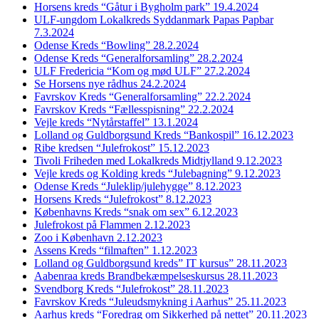
Horsens kreds “Gåtur i Bygholm park” 19.4.2024
ULF-ungdom Lokalkreds Syddanmark Papas Papbar
7.3.2024
Odense Kreds “Bowling” 28.2.2024
Odense Kreds “Generalforsamling” 28.2.2024
ULF Fredericia “Kom og mød ULF” 27.2.2024
Se Horsens nye rådhus 24.2.2024
Favrskov Kreds “Generalforsamling” 22.2.2024
Favrskov Kreds “Fællesspisning” 22.2.2024
Vejle kreds “Nytårstaffel” 13.1.2024
Lolland og Guldborgsund Kreds “Bankospil” 16.12.2023
Ribe kredsen “Julefrokost” 15.12.2023
Tivoli Friheden med Lokalkreds Midtjylland 9.12.2023
Vejle kreds og Kolding kreds “Julebagning” 9.12.2023
Odense Kreds “Juleklip/julehygge” 8.12.2023
Horsens Kreds “Julefrokost” 8.12.2023
Københavns Kreds “snak om sex” 6.12.2023
Julefrokost på Flammen 2.12.2023
Zoo i København 2.12.2023
Assens Kreds “filmaften” 1.12.2023
Lolland og Guldborgsund kreds” IT kursus” 28.11.2023
Aabenraa kreds Brandbekæmpelseskursus 28.11.2023
Svendborg Kreds “Julefrokost” 28.11.2023
Favrskov Kreds “Juleudsmykning i Aarhus” 25.11.2023
Aarhus kreds “Foredrag om Sikkerhed på nettet” 20.11.2023