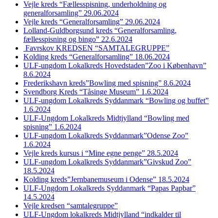
Vejle kreds “Fællesspisning, underholdning og
generalforsamling” 29.06.2024
Vejle kreds “Generalforsamling” 29.06.2024
Lolland-Guldborgsund kreds “Generalforsamling,
fællesspisning og bingo” 22.6.2024
Favrskov KREDSEN “SAMTALEGRUPPE”
Kolding kreds “Generalforsamling” 18.06.2024
ULF-ungdom Lokalkreds Hovedstaden”Zoo i København”
8.6.2024
Frederikshavn kreds”Bowling med spisning” 8.6.2024
Svendborg Kreds “Tåsinge Museum” 1.6.2024
ULF-ungdom Lokalkreds Syddanmark “Bowling og buffet”
1.6.2024
ULF-Ungdom Lokalkreds Midtjylland “Bowling med
spisning” 1.6.2024
ULF-ungdom Lokalkreds Syddanmark”Odense Zoo”
1.6.2024
Vejle kreds kursus i “Mine egne penge” 28.5.2024
ULF-ungdom Lokalkreds Syddanmark”Givskud Zoo”
18.5.2024
Kolding kreds”Jernbanemuseum i Odense” 18.5.2024
ULF-Ungdom Lokalkreds Syddanmark “Papas Papbar”
14.5.2024
Vejle kredsen “samtalegruppe”
ULF-Ungdom lokalkreds Midtjylland “indkalder til