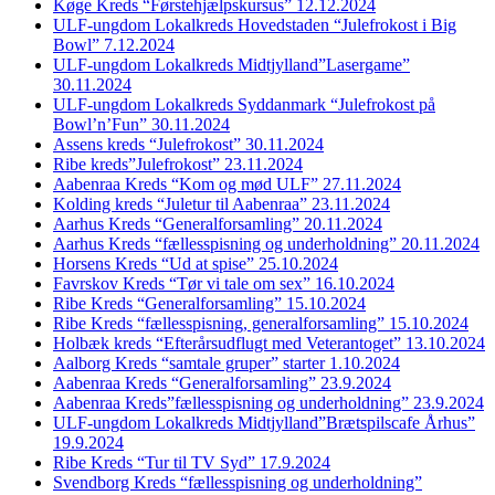
Køge Kreds “Førstehjælpskursus” 12.12.2024
ULF-ungdom Lokalkreds Hovedstaden “Julefrokost i Big
Bowl” 7.12.2024
ULF-ungdom Lokalkreds Midtjylland”Lasergame”
30.11.2024
ULF-ungdom Lokalkreds Syddanmark “Julefrokost på
Bowl’n’Fun” 30.11.2024
Assens kreds “Julefrokost” 30.11.2024
Ribe kreds”Julefrokost” 23.11.2024
Aabenraa Kreds “Kom og mød ULF” 27.11.2024
Kolding kreds “Juletur til Aabenraa” 23.11.2024
Aarhus Kreds “Generalforsamling” 20.11.2024
Aarhus Kreds “fællesspisning og underholdning” 20.11.2024
Horsens Kreds “Ud at spise” 25.10.2024
Favrskov Kreds “Tør vi tale om sex” 16.10.2024
Ribe Kreds “Generalforsamling” 15.10.2024
Ribe Kreds “fællesspisning, generalforsamling” 15.10.2024
Holbæk kreds “Efterårsudflugt med Veterantoget” 13.10.2024
Aalborg Kreds “samtale gruper” starter 1.10.2024
Aabenraa Kreds “Generalforsamling” 23.9.2024
Aabenraa Kreds”fællesspisning og underholdning” 23.9.2024
ULF-ungdom Lokalkreds Midtjylland”Brætspilscafe Århus”
19.9.2024
Ribe Kreds “Tur til TV Syd” 17.9.2024
Svendborg Kreds “fællesspisning og underholdning”