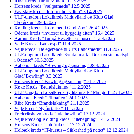
Ribe Kreds”Tur til Mandø” 17.5.2025
Horsens kreds “vælgermøde” 12.5.2025
Favrskov kreds “Informationsaften” 30.4.2025
ULF-ungdom Lokalkreds Midtjylland og Klub Glad
“Forårstur” 29.4.2025
Kolding kreds “Kom med i Glad Zoo” 26.4.2025
Odense kreds “inviterer til hyggelig aften” 16.4.2025
Aarhus Kreds “Tur på Besættelsesmuseet” 12.4.2025
Vejle Kreds “Bankospil” 11.4.2025
Vejle kreds “Delegerende til Ulfs Landsmøde” 11.4.2025
ULF-ungdom Lokalkreds Syddanmark “De sjoveste brætspil
i Odense” 30.3.2025
Aabenraa kreds “Bowling og spisning” 28.3.2025
ULF-ungdom Lokalkreds Midtjylland og Klub
Glad”Bowling” 8.3.2025
Horsens kreds “Bowling og spisning” 21.2.2025
Køge Kreds “Brandslukning” 11.2.2025
ULF-Ungdom Lokalkreds Syddanmark “Minigolf” 25.1.2025
Aabenraa Kreds”Filmaften” 24.1.2025
Ribe Kreds “Brandslukning” 21.1.2025
Vejle kreds “Nytårstaffel” 11.1.2025
Frederikshavn kreds “Jule bowling” 17.12.2024
Vejle kreds og Kolding kreds “Julebagning” 14.12.2024
Horsens Kreds “Julefrokost” 13.12.2024
Holbæk kreds “IT-kursus – Sikkerhed på nettet” 12.12.2024