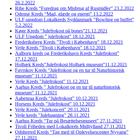
26.2.2022
Ribe Kreds “Foredrag om Misbrug af Rusmidler” 23.2.2022
Odense Kreds “Mad, glæde og energi” 13.2.2022
ULF-ungdom Lokalkreds Syddanmark “Bowling og buffet”
5.2.2022
Køge Kreds “Julefrokost på bones”21.12.2021
ULF Ungdom ” julefrokost” 18.12.2021
Frederiksberg Kreds ”Tivoli i København” 18.12.2021
Vejle Kreds ”Tivoli i København” 18.12.2021
Aalborg kreds og Frederikshavn Kreds “Julefrokost”
17.12.2021
Holbæk Kreds”Julefrokost Holbæk museum”11.12.2021
Favrskov Kreds “Julefrokost og en tur til Naturhistorisk
museum” 11.12.2021
Vejle Kreds ”Julefrokost” 11.12.2021
Aarhus Kreds ” Julefrokost og en tur til naturhistorisk
museum” 11.12.2021
Aabenraa Kreds “Julefrokost” 10.12.2021
Horsens Kreds ”Julefrokost” 10.12.2021
Vejle Kreds ”Julekoncert” 29.11.2021
Vejle kreds ”Julebagning” 28.11.2021
Aarhus Kreds “Tur på Besættelsesmuseet” 27.11.2021
Tivoli Friheden med Lokalkreds Midtjylland 27.11.2021
Odsherred Kreds “Tag med til Oplevelsescenter Nyvang”
27.11.2021