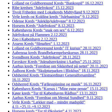
Lolland og Guldborgsund Kreds “Bankospil” 16.12.2023
Ribe kredsen “Julefrokost” 15.12.2023
Tivoli Friheden med Lokalkreds Midtjylland 9.12.2023
Vejle kreds og Kolding kreds “Julebagning” 9.12.2023
Odense Kreds “Juleklip/julehygge” 8.12.2023
Horsens Kreds “Julefrokost” 8.12.2023
Københavns Kreds “snak om sex” 6.12.2023
Julefrokost på Flammen 2.12.2023
Zoo i København 2.12.2023
Assens Kreds “filmaften” 1.12.2023
Lolland og Guldborgsund kreds” IT kursus” 28.11.2023
Aabenraa kreds Brandbekæmpelseskursus 28.11.2023
Svendborg Kreds “Julefrokost” 28.11.2023
Favrskov Kreds “Juleudsmykning i Aarhus” 25.11.2023
Aarhus kreds “Foredrag om Sikkerhed på nettet” 20.11.2023
Aalborg Kreds “Skulpturparken i Blokhus” 18.11.2023
Odsherred Kreds “Ekstraordinær Generalforsamling”
16.11.2023
Odsherred Kreds “Fællesspisning og musik” 16.11.2023
København Kreds “Kursus i ”Mine egne penge” 15.11.2023
Køge kreds “Tur til Københavns Rådhus” 13.11.2023
Aarhus Kreds “Foredrag om Mental Sundhed” 9.11.2023
Vejle Kreds “Lækker mad – mindre madspild”
4.11.+25.11.+9.12.2023
Horsens kreds “Tur til Økolariet” 4.11.2023