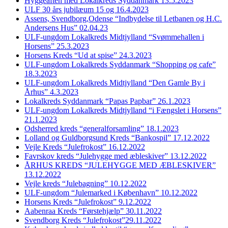
Hyggeaften med Lokalkreds Syddanmark 13.5.2023
ULF 30 års jubilæum 15 og 16.4.2023
Assens, Svendborg,Odense “Indbydelse til Letbanen og H.C.
Andersens Hus” 02.04.23
ULF-ungdom Lokalkreds Midtjylland “Svømmehallen i
Horsens” 25.3.2023
Horsens Kreds “Ud at spise” 24.3.2023
ULF-ungdom Lokalkreds Syddanmark “Shopping og cafe”
18.3.2023
ULF-ungdom Lokalkreds Midtjylland “Den Gamle By i
Århus” 4.3.2023
Lokalkreds Syddanmark “Papas Papbar” 26.1.2023
ULF-ungdom Lokalkreds Midtjylland “i Fængslet i Horsens”
21.1.2023
Odsherred kreds “generalforsamling” 18.1.2023
Lolland og Guldborgsund Kreds “Bankospil” 17.12.2022
Vejle Kreds “Julefrokost” 16.12.2022
Favrskov kreds “Julehygge med æbleskiver” 13.12.2022
ÅRHUS KREDS “JULEHYGGE MED ÆBLESKIVER”
13.12.2022
Vejle kreds “Julebagning” 10.12.2022
ULF-ungdom “Julemarked i København” 10.12.2022
Horsens Kreds “Julefrokost” 9.12.2022
Aabenraa Kreds “Førstehjælp” 30.11.2022
Svendborg Kreds “Julefrokost”29.11.2022