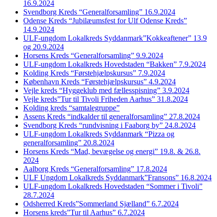
16.9.2024
Svendborg Kreds “Generalforsamling” 16.9.2024
Odense Kreds “Jubilæumsfest for Ulf Odense Kreds”
14.9.2024
ULF-ungdom Lokalkreds Syddanmark”Kokkeaftener” 13.9
og 20.9.2024
Horsens Kreds “Generalforsamling” 9.9.2024
ULF-ungdom Lokalkreds Hovedstaden “Bakken” 7.9.2024
Kolding Kreds “Førstehjælpskursus” 7.9.2024
København Kreds “Førstehjælpskursus” 4.9.2024
Vejle kreds “Hyggeklub med fællesspisning” 3.9.2024
Vejle kreds”Tur til Tivoli Friheden Aarhus” 31.8.2024
Kolding kreds “samtalegruppe”
Assens Kreds “indkalder til generalforsamling” 27.8.2024
Svendborg Kreds “rundvisning i Faaborg by” 24.8.2024
ULF-ungdom Lokalkreds Syddanmark “Pizza og
generalforsamling” 20.8.2024
Horsens Kreds “Mad, bevægelse og energi” 19.8. & 26.8.
2024
Aalborg Kreds “Generalforsamling” 17.8.2024
ULF Ungdom Lokalkreds Syddanmark”Fransons” 16.8.2024
ULF-ungdom Lokalkreds Hovedstaden “Sommer i Tivoli”
28.7.2024
Odsherred Kreds”Sommerland Sjælland” 6.7.2024
Horsens kreds”Tur til Aarhus” 6.7.2024