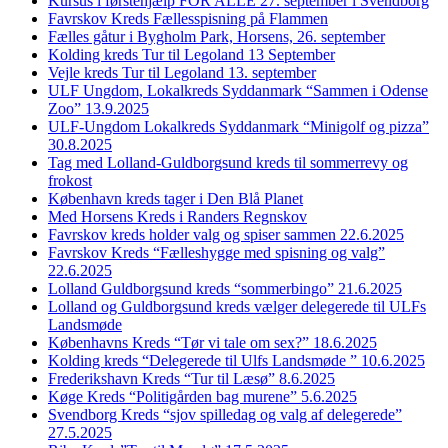
Kursus i førstehjælp FOR ALLE 27. september i Svendborg
Favrskov Kreds Fællesspisning på Flammen
Fælles gåtur i Bygholm Park, Horsens, 26. september
Kolding kreds Tur til Legoland 13 September
Vejle kreds Tur til Legoland 13. september
ULF Ungdom, Lokalkreds Syddanmark “Sammen i Odense
Zoo” 13.9.2025
ULF-Ungdom Lokalkreds Syddanmark “Minigolf og pizza”
30.8.2025
Tag med Lolland-Guldborgsund kreds til sommerrevy og
frokost
København kreds tager i Den Blå Planet
Med Horsens Kreds i Randers Regnskov
Favrskov kreds holder valg og spiser sammen 22.6.2025
Favrskov Kreds “Fælleshygge med spisning og valg”
22.6.2025
Lolland Guldborgsund kreds “sommerbingo” 21.6.2025
Lolland og Guldborgsund kreds vælger delegerede til ULFs
Landsmøde
Københavns Kreds “Tør vi tale om sex?” 18.6.2025
Kolding kreds “Delegerede til Ulfs Landsmøde ” 10.6.2025
Frederikshavn Kreds “Tur til Læsø” 8.6.2025
Køge Kreds “Politigården bag murene” 5.6.2025
Svendborg Kreds “sjov spilledag og valg af delegerede”
27.5.2025