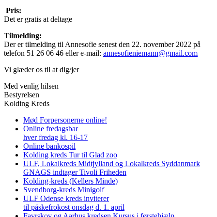
Pris:
Det er gratis at deltage
Tilmelding:
Der er tilmelding til Annesofie senest den 22. november 2022 på
telefon 51 26 06 46 eller e-mail:
annesofieniemann@gmail.com
Vi glæder os til at dig/jer
Med venlig hilsen
Bestyrelsen
Kolding Kreds
Mød Forpersonerne online!
Online fredagsbar
hver fredag kl. 16-17
Online bankospil
Kolding kreds Tur til Glad zoo
ULF, Lokalkreds Midtjylland og Lokalkreds Syddanmark
GNAGS indtager Tivoli Friheden
Kolding-kreds (Kellers Minde)
Svendborg-kreds Minigolf
ULF Odense kreds inviterer
til påskefrokost onsdag d. 1. april
Favrskov og Aarhus kredsen Kursus i førstehjælp