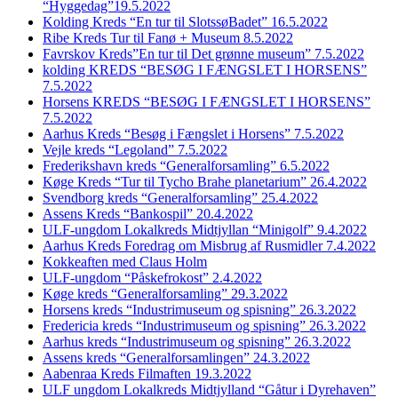
“Hyggedag”19.5.2022
Kolding Kreds “En tur til SlotssøBadet” 16.5.2022
Ribe Kreds Tur til Fanø + Museum 8.5.2022
Favrskov Kreds”En tur til Det grønne museum” 7.5.2022
kolding KREDS “BESØG I FÆNGSLET I HORSENS”
7.5.2022
Horsens KREDS “BESØG I FÆNGSLET I HORSENS”
7.5.2022
Aarhus Kreds “Besøg i Fængslet i Horsens” 7.5.2022
Vejle kreds “Legoland” 7.5.2022
Frederikshavn kreds “Generalforsamling” 6.5.2022
Køge Kreds “Tur til Tycho Brahe planetarium” 26.4.2022
Svendborg kreds “Generalforsamling” 25.4.2022
Assens Kreds “Bankospil” 20.4.2022
ULF-ungdom Lokalkreds Midtjyllan “Minigolf” 9.4.2022
Aarhus Kreds Foredrag om Misbrug af Rusmidler 7.4.2022
Kokkeaften med Claus Holm
ULF-ungdom “Påskefrokost” 2.4.2022
Køge kreds “Generalforsamling” 29.3.2022
Horsens kreds “Industrimuseum og spisning” 26.3.2022
Fredericia kreds “Industrimuseum og spisning” 26.3.2022
Aarhus kreds “Industrimuseum og spisning” 26.3.2022
Assens kreds “Generalforsamlingen” 24.3.2022
Aabenraa Kreds Filmaften 19.3.2022
ULF ungdom Lokalkreds Midtjylland “Gåtur i Dyrehaven”