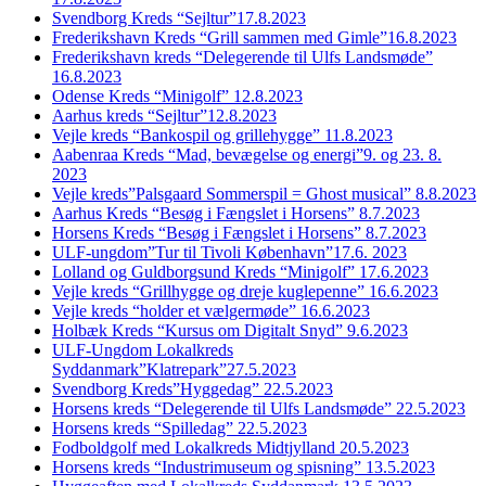
Svendborg Kreds “Sejltur”17.8.2023
Frederikshavn Kreds “Grill sammen med Gimle”16.8.2023
Frederikshavn kreds “Delegerende til Ulfs Landsmøde”
16.8.2023
Odense Kreds “Minigolf” 12.8.2023
Aarhus kreds “Sejltur”12.8.2023
Vejle kreds “Bankospil og grillehygge” 11.8.2023
Aabenraa Kreds “Mad, bevægelse og energi”9. og 23. 8.
2023
Vejle kreds”Palsgaard Sommerspil = Ghost musical” 8.8.2023
Aarhus Kreds “Besøg i Fængslet i Horsens” 8.7.2023
Horsens Kreds “Besøg i Fængslet i Horsens” 8.7.2023
ULF-ungdom”Tur til Tivoli København”17.6. 2023
Lolland og Guldborgsund Kreds “Minigolf” 17.6.2023
Vejle kreds “Grillhygge og dreje kuglepenne” 16.6.2023
Vejle kreds “holder et vælgermøde” 16.6.2023
Holbæk Kreds “Kursus om Digitalt Snyd” 9.6.2023
ULF-Ungdom Lokalkreds
Syddanmark”Klatrepark”27.5.2023
Svendborg Kreds”Hyggedag” 22.5.2023
Horsens kreds “Delegerende til Ulfs Landsmøde” 22.5.2023
Horsens kreds “Spilledag” 22.5.2023
Fodboldgolf med Lokalkreds Midtjylland 20.5.2023
Horsens kreds “Industrimuseum og spisning” 13.5.2023