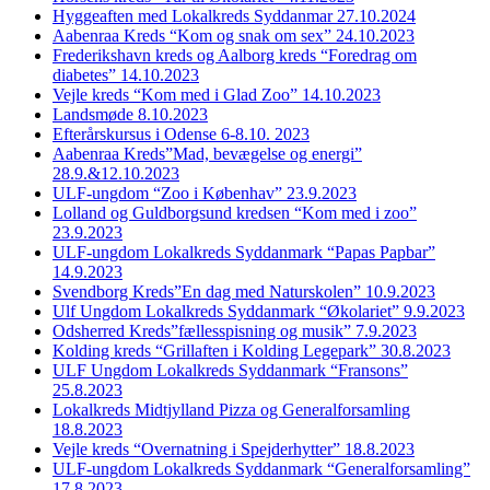
Hyggeaften med Lokalkreds Syddanmar 27.10.2024
Aabenraa Kreds “Kom og snak om sex” 24.10.2023
Frederikshavn kreds og Aalborg kreds “Foredrag om
diabetes” 14.10.2023
Vejle kreds “Kom med i Glad Zoo” 14.10.2023
Landsmøde 8.10.2023
Efterårskursus i Odense 6-8.10. 2023
Aabenraa Kreds”Mad, bevægelse og energi”
28.9.&12.10.2023
ULF-ungdom “Zoo i Københav” 23.9.2023
Lolland og Guldborgsund kredsen “Kom med i zoo”
23.9.2023
ULF-ungdom Lokalkreds Syddanmark “Papas Papbar”
14.9.2023
Svendborg Kreds”En dag med Naturskolen” 10.9.2023
Ulf Ungdom Lokalkreds Syddanmark “Økolariet” 9.9.2023
Odsherred Kreds”fællesspisning og musik” 7.9.2023
Kolding kreds “Grillaften i Kolding Legepark” 30.8.2023
ULF Ungdom Lokalkreds Syddanmark “Fransons”
25.8.2023
Lokalkreds Midtjylland Pizza og Generalforsamling
18.8.2023
Vejle kreds “Overnatning i Spejderhytter” 18.8.2023
ULF-ungdom Lokalkreds Syddanmark “Generalforsamling”
17.8.2023