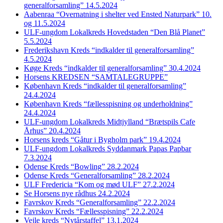
generalforsamling” 14.5.2024
Aabenraa “Overnatning i shelter ved Ensted Naturpark” 10.
og 11.5.2024
ULF-ungdom Lokalkreds Hovedstaden “Den Blå Planet”
5.5.2024
Frederikshavn Kreds “indkalder til generalforsamling”
4.5.2024
Køge Kreds “indkalder til generalforsamling” 30.4.2024
Horsens KREDSEN “SAMTALEGRUPPE”
København Kreds “indkalder til generalforsamling”
24.4.2024
København Kreds “fællesspisning og underholdning”
24.4.2024
ULF-ungdom Lokalkreds Midtjylland “Brætspils Cafe
Århus” 20.4.2024
Horsens kreds “Gåtur i Bygholm park” 19.4.2024
ULF-ungdom Lokalkreds Syddanmark Papas Papbar
7.3.2024
Odense Kreds “Bowling” 28.2.2024
Odense Kreds “Generalforsamling” 28.2.2024
ULF Fredericia “Kom og mød ULF” 27.2.2024
Se Horsens nye rådhus 24.2.2024
Favrskov Kreds “Generalforsamling” 22.2.2024
Favrskov Kreds “Fællesspisning” 22.2.2024
Vejle kreds “Nytårstaffel” 13.1.2024