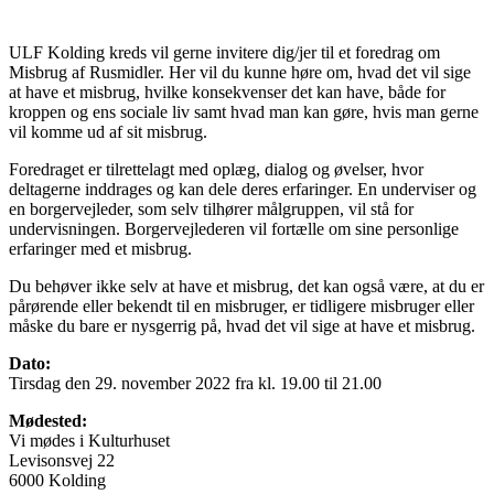
ULF Kolding kreds vil gerne invitere dig/jer til et foredrag om
Misbrug af Rusmidler. Her vil du kunne høre om, hvad det vil sige
at have et misbrug, hvilke konsekvenser det kan have, både for
kroppen og ens sociale liv samt hvad man kan gøre, hvis man gerne
vil komme ud af sit misbrug.
Foredraget er tilrettelagt med oplæg, dialog og øvelser, hvor
deltagerne inddrages og kan dele deres erfaringer. En underviser og
en borgervejleder, som selv tilhører målgruppen, vil stå for
undervisningen. Borgervejlederen vil fortælle om sine personlige
erfaringer med et misbrug.
Du behøver ikke selv at have et misbrug, det kan også være, at du er
pårørende eller bekendt til en misbruger, er tidligere misbruger eller
måske du bare er nysgerrig på, hvad det vil sige at have et misbrug.
Dato:
Tirsdag den 29. november 2022 fra kl. 19.00 til 21.00
Mødested:
Vi mødes i Kulturhuset
Levisonsvej 22
6000 Kolding