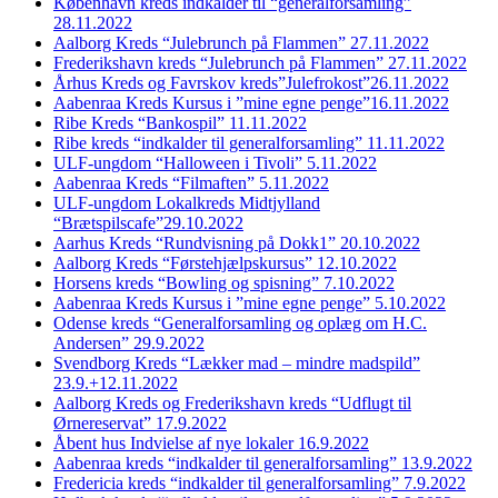
København kreds indkalder til “generalforsamling”
28.11.2022
Aalborg Kreds “Julebrunch på Flammen” 27.11.2022
Frederikshavn kreds “Julebrunch på Flammen” 27.11.2022
Århus Kreds og Favrskov kreds”Julefrokost”26.11.2022
Aabenraa Kreds Kursus i ”mine egne penge”16.11.2022
Ribe Kreds “Bankospil” 11.11.2022
Ribe kreds “indkalder til generalforsamling” 11.11.2022
ULF-ungdom “Halloween i Tivoli” 5.11.2022
Aabenraa Kreds “Filmaften” 5.11.2022
ULF-ungdom Lokalkreds Midtjylland
“Brætspilscafe”29.10.2022
Aarhus Kreds “Rundvisning på Dokk1” 20.10.2022
Aalborg Kreds “Førstehjælpskursus” 12.10.2022
Horsens kreds “Bowling og spisning” 7.10.2022
Aabenraa Kreds Kursus i ”mine egne penge” 5.10.2022
Odense kreds “Generalforsamling og oplæg om H.C.
Andersen” 29.9.2022
Svendborg Kreds “Lækker mad – mindre madspild”
23.9.+12.11.2022
Aalborg Kreds og Frederikshavn kreds “Udflugt til
Ørnereservat” 17.9.2022
Åbent hus Indvielse af nye lokaler 16.9.2022
Aabenraa kreds “indkalder til generalforsamling” 13.9.2022
Fredericia kreds “indkalder til generalforsamling” 7.9.2022