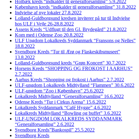
Holbæk kreds “indkalder til generalforsamling” 5.9.2022
København kreds “indkalder til generalforsamling” 31.8.2022
Indvielse af nye lokaler 27.8.2022
Lolland-Guldborgsund kredsen inviterer på tur til Indvielse
hos ULF i Vejle 26-28.8.2022
Assens Kreds “Udflugt til den Gl. Brydegård” 21.8.2022
Kom med i Odense Zoo 20.8.2022
ULF Ungdom Lokalkreds Syddanmark “Fransons og Nelles”
18.8.2022
Svendborg Kreds “Tur til Ærø og Flaskeskibsmuseet”
13.8.2022
Lolland-Guldborgsund kreds “Grøn Koncert” 30.7.2022
Horsens Kreds “SHOPPING OG FROKOST I AARHUS”
2.7.2022
Aarhus Kreds “Shopping og frokost i Aarhus” 2.7.2022
ULF-ungdom Lokalkreds Midtjylland “Flammen” 30.6.2022
ULF-ungdom “Zoo i København” 25.6.2022
Lokalkreds Midtjylland “Generalforsamling” 16.6.2022
Odense Kreds “Tur i Cirkus Arena” 15.6.2022
Lokalkreds Syddanmark “Café Hygge” 4.6.2022
Lokalkreds Midtjylland “Bowling og buffet” 3.6.2022
ULF-UNGDOM LOKALKREDS SYDDANMARK
“Generalforsamling” 2.6.2022
Svendborg Kreds”Bankospil” 25.5.2022
Svendborg Kreds