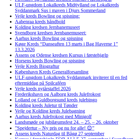
ULF-ungdom Lokalkreds Midtjylland og Lokalkreds
Syddanmark Sus i maven i Djurs Sommerland
Vejle kreds Bowling og spisning:
Aabenraa kreds håndbold
Kolding kredsen Jernbanemuseet
Svendborg kredsen Jernbanemuseet:
Aarhus kreds Bowling og spisning
Køge Kreds “Danseaften 13 marts i Bag Haverne 1”
13.3.2026
Assens og Odense kredsen Kursus i førstehjælp
Horsens kreds Bowling og spisning
Vejle Kreds Biograftur
København Kreds Generalforsamling
ULF-ungdom Lokalkreds Syddanmark inviterer til en fed
eftermiddag på Spilcaféen
Vejle kreds nytårstaffel 2026
Frederikshavn og Aalborg kreds Julefrokost
Lolland og Guldborgsund kreds julebingo
Kolding kreds Juletur til Tønder
Vejle og Kolding kreds Julebagning
Aarhus kreds Julefrokost med Minigolf
Landsmøde og jubilæumsfest 24. – 25. – 26. oktober
”Spejdertur – Ny pris og nu for alle! 😊”
Assens kreds Naturdag til Bågø 27 september