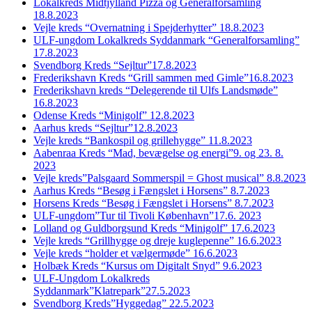
Lokalkreds Midtjylland Pizza og Generalforsamling
18.8.2023
Vejle kreds “Overnatning i Spejderhytter” 18.8.2023
ULF-ungdom Lokalkreds Syddanmark “Generalforsamling”
17.8.2023
Svendborg Kreds “Sejltur”17.8.2023
Frederikshavn Kreds “Grill sammen med Gimle”16.8.2023
Frederikshavn kreds “Delegerende til Ulfs Landsmøde”
16.8.2023
Odense Kreds “Minigolf” 12.8.2023
Aarhus kreds “Sejltur”12.8.2023
Vejle kreds “Bankospil og grillehygge” 11.8.2023
Aabenraa Kreds “Mad, bevægelse og energi”9. og 23. 8.
2023
Vejle kreds”Palsgaard Sommerspil = Ghost musical” 8.8.2023
Aarhus Kreds “Besøg i Fængslet i Horsens” 8.7.2023
Horsens Kreds “Besøg i Fængslet i Horsens” 8.7.2023
ULF-ungdom”Tur til Tivoli København”17.6. 2023
Lolland og Guldborgsund Kreds “Minigolf” 17.6.2023
Vejle kreds “Grillhygge og dreje kuglepenne” 16.6.2023
Vejle kreds “holder et vælgermøde” 16.6.2023
Holbæk Kreds “Kursus om Digitalt Snyd” 9.6.2023
ULF-Ungdom Lokalkreds
Syddanmark”Klatrepark”27.5.2023
Svendborg Kreds”Hyggedag” 22.5.2023