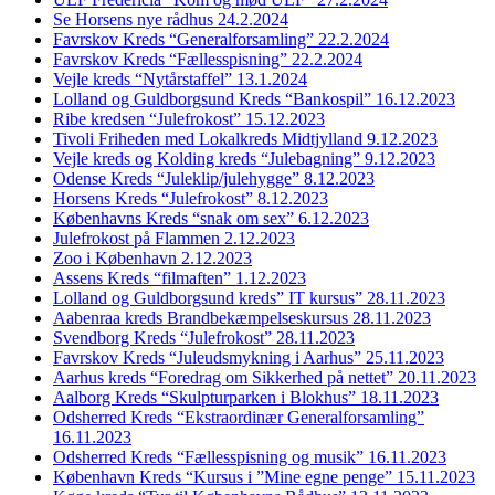
Se Horsens nye rådhus 24.2.2024
Favrskov Kreds “Generalforsamling” 22.2.2024
Favrskov Kreds “Fællesspisning” 22.2.2024
Vejle kreds “Nytårstaffel” 13.1.2024
Lolland og Guldborgsund Kreds “Bankospil” 16.12.2023
Ribe kredsen “Julefrokost” 15.12.2023
Tivoli Friheden med Lokalkreds Midtjylland 9.12.2023
Vejle kreds og Kolding kreds “Julebagning” 9.12.2023
Odense Kreds “Juleklip/julehygge” 8.12.2023
Horsens Kreds “Julefrokost” 8.12.2023
Københavns Kreds “snak om sex” 6.12.2023
Julefrokost på Flammen 2.12.2023
Zoo i København 2.12.2023
Assens Kreds “filmaften” 1.12.2023
Lolland og Guldborgsund kreds” IT kursus” 28.11.2023
Aabenraa kreds Brandbekæmpelseskursus 28.11.2023
Svendborg Kreds “Julefrokost” 28.11.2023
Favrskov Kreds “Juleudsmykning i Aarhus” 25.11.2023
Aarhus kreds “Foredrag om Sikkerhed på nettet” 20.11.2023
Aalborg Kreds “Skulpturparken i Blokhus” 18.11.2023
Odsherred Kreds “Ekstraordinær Generalforsamling”
16.11.2023
Odsherred Kreds “Fællesspisning og musik” 16.11.2023
København Kreds “Kursus i ”Mine egne penge” 15.11.2023