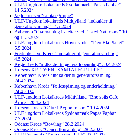
ULF-Ungdom Lokalkreds Syddanmark “Papas Papbar”
14.5.2024
Vejle kredsen “samtalegruppe”
ULF-Ungdom lokalkreds Midtjylland “indkalder til
generalforsamling” 14.5.2024
Aabenraa “Overnatning i shelter ved Ensted Naturpark” 10.
og 11.5.2024
ULF-ungdom Lokalkreds Hovedstaden “Den Blå Planet”
5.5.2024
Frederikshavn Kreds “indkalder til generalforsamling”
4.5.2024
Køge Kreds “indkalder til generalforsamling” 30.4.2024
Horsens KREDSEN “SAMTALEGRUPPE”
København Kreds “indkalder til generalforsamling”
24.4.2024
København Kreds “fællesspisning og underholdning”
24.4.2024
ULF-ungdom Lokalkreds Midtjylland “Brætspils Cafe
Århus” 20.4.2024
Horsens kreds “Gåtur i Bygholm park” 19.4.2024
ULF-ungdom Lokalkreds Syddanmark Papas Papbar
7.3.2024
Odense Kreds “Bowling” 28.2.2024
Odense Kreds “Generalforsamling” 28.2.2024
ULF Fredericia “Kom og mød ULF” 27.2.2024