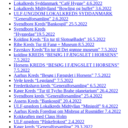
Lokalkreds Syddanmark “Café Hygge” 4.6.2022
Lokalkreds Midtjylland “Bowling og buffet” 3.6.2022
ULF-UNGDOM LOKALKREDS SYDDANMARK
“Generalforsamling” 2.6.2022
Svendborg Kreds”Bankospil” 25.5.2022
Svendborg Kreds
“Hyggedag”19.5.2022
Kolding Kreds “En tur til SlotssøBadet” 16.5.2022
Ribe Kreds Tur til Fanø + Museum 8.5.2022
Favrskov Kreds”En tur til Det grønne museum” 7.5.2022
kolding KREDS “BESØG I FÆNGSLET I HORSENS”
7.5.2022
Horsens KREDS “BESØG I FÆNGSLET I HORSENS”
7.5.2022
Aarhus Kreds “Besøg i Fængslet i Horsens” 7.5.2022
Vejle kreds “Legoland” 7.5.2022
Frederikshavn kreds “Generalforsamling” 6.5.2022
Køge Kreds “Tur til Tycho Brahe planetarium” 26.4.2022
Svendborg kreds “Generalforsamling” 25.4.2022
Assens Kreds “Bankospil” 20.4.2022
ULF-ungdom Lokalkreds Midtjyllan “Minigolf” 9.4.2022
Aarhus Kreds Foredrag om Misbrug af Rusmidler 7.4.2022
Kokkeaften med Claus Holm
ULF-ungdom “Påskefrokost” 2.4.2022
Køge kreds “Generalforsamling” 29.3.2022