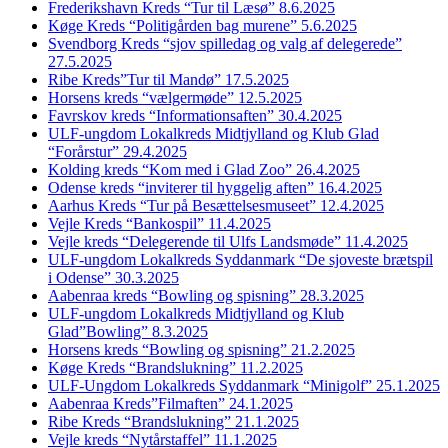
Frederikshavn Kreds “Tur til Læsø” 8.6.2025
Køge Kreds “Politigården bag murene” 5.6.2025
Svendborg Kreds “sjov spilledag og valg af delegerede”
27.5.2025
Ribe Kreds”Tur til Mandø” 17.5.2025
Horsens kreds “vælgermøde” 12.5.2025
Favrskov kreds “Informationsaften” 30.4.2025
ULF-ungdom Lokalkreds Midtjylland og Klub Glad
“Forårstur” 29.4.2025
Kolding kreds “Kom med i Glad Zoo” 26.4.2025
Odense kreds “inviterer til hyggelig aften” 16.4.2025
Aarhus Kreds “Tur på Besættelsesmuseet” 12.4.2025
Vejle Kreds “Bankospil” 11.4.2025
Vejle kreds “Delegerende til Ulfs Landsmøde” 11.4.2025
ULF-ungdom Lokalkreds Syddanmark “De sjoveste brætspil
i Odense” 30.3.2025
Aabenraa kreds “Bowling og spisning” 28.3.2025
ULF-ungdom Lokalkreds Midtjylland og Klub
Glad”Bowling” 8.3.2025
Horsens kreds “Bowling og spisning” 21.2.2025
Køge Kreds “Brandslukning” 11.2.2025
ULF-Ungdom Lokalkreds Syddanmark “Minigolf” 25.1.2025
Aabenraa Kreds”Filmaften” 24.1.2025
Ribe Kreds “Brandslukning” 21.1.2025
Vejle kreds “Nytårstaffel” 11.1.2025