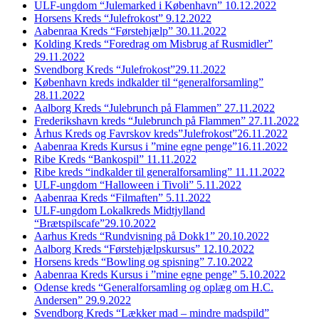
ULF-ungdom “Julemarked i København” 10.12.2022
Horsens Kreds “Julefrokost” 9.12.2022
Aabenraa Kreds “Førstehjælp” 30.11.2022
Kolding Kreds “Foredrag om Misbrug af Rusmidler”
29.11.2022
Svendborg Kreds “Julefrokost”29.11.2022
København kreds indkalder til “generalforsamling”
28.11.2022
Aalborg Kreds “Julebrunch på Flammen” 27.11.2022
Frederikshavn kreds “Julebrunch på Flammen” 27.11.2022
Århus Kreds og Favrskov kreds”Julefrokost”26.11.2022
Aabenraa Kreds Kursus i ”mine egne penge”16.11.2022
Ribe Kreds “Bankospil” 11.11.2022
Ribe kreds “indkalder til generalforsamling” 11.11.2022
ULF-ungdom “Halloween i Tivoli” 5.11.2022
Aabenraa Kreds “Filmaften” 5.11.2022
ULF-ungdom Lokalkreds Midtjylland
“Brætspilscafe”29.10.2022
Aarhus Kreds “Rundvisning på Dokk1” 20.10.2022
Aalborg Kreds “Førstehjælpskursus” 12.10.2022
Horsens kreds “Bowling og spisning” 7.10.2022
Aabenraa Kreds Kursus i ”mine egne penge” 5.10.2022
Odense kreds “Generalforsamling og oplæg om H.C.
Andersen” 29.9.2022
Svendborg Kreds “Lækker mad – mindre madspild”