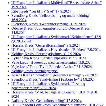
ULF-ungdom Lokalkreds Midtjylland”Brætspilscafe Århus”
19.9.2024
Ribe Kreds “Tur til TV Syd” 17.9.2024
Svendborg Kreds “fællesspisning og underholdning”
16.9.2024
Svendborg Kreds “Generalforsamling” 16.9.2024
Odense Kreds “Jubilæumsfest for Ulf Odense Kreds”
14.9.2024
ULF-ungdom Lokalkreds Syddanmark”Kokkeaftener” 13.9
og 20.9.2024
Horsens Kreds “Generalforsamling” 9.9.2024
ULF-ungdom Lokalkreds Hovedstaden “Bakken” 7.9.2024
Kolding Kreds “Førstehjælpskursus” 7.9.2024
København Kreds “Førstehjælpskursus” 4.9.2024
Vejle kreds “Hyggeklub med fællesspisning” 3.9.2024
Vejle kreds”Tur til Tivoli Friheden Aarhus” 31.8.2024
Kolding kreds “samtalegruppe”
Assens Kreds “indkalder til generalforsamling” 27.8.2024
Svendborg Kreds “rundvisning i Faaborg by” 24.8.2024
ULF-ungdom Lokalkreds Syddanmark “Pizza og
generalforsamling” 20.8.2024
Horsens Kreds “Mad, bevægelse og energi” 19.8. & 26.8.
2024
Aalborg Kreds “Generalforsamling” 17.8.2024
ULF Ungdom Lokalkreds Syddanmark”Fransons” 16.8.2024