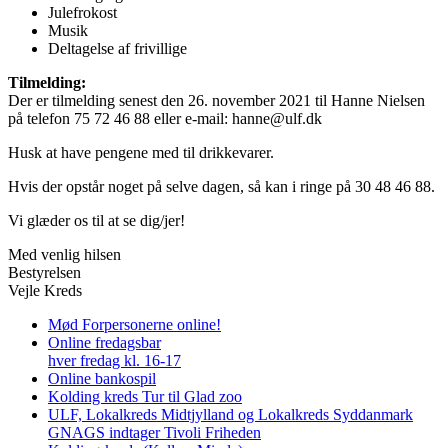
Julefrokost
Musik
Deltagelse af frivillige
Tilmelding:
Der er tilmelding senest den 26. november 2021 til Hanne Nielsen
på telefon 75 72 46 88 eller e-mail: hanne@ulf.dk
Husk at have pengene med til drikkevarer.
Hvis der opstår noget på selve dagen, så kan i ringe på 30 48 46 88.
Vi glæder os til at se dig/jer!
Med venlig hilsen
Bestyrelsen
Vejle Kreds
Mød Forpersonerne online!
Online fredagsbar
hver fredag kl. 16-17
Online bankospil
Kolding kreds Tur til Glad zoo
ULF, Lokalkreds Midtjylland og Lokalkreds Syddanmark
GNAGS indtager Tivoli Friheden