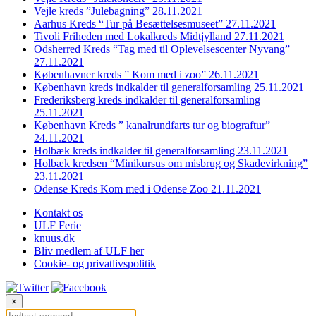
Vejle kreds ”Julebagning” 28.11.2021
Aarhus Kreds “Tur på Besættelsesmuseet” 27.11.2021
Tivoli Friheden med Lokalkreds Midtjylland 27.11.2021
Odsherred Kreds “Tag med til Oplevelsescenter Nyvang”
27.11.2021
Københavner kreds ” Kom med i zoo” 26.11.2021
København kreds indkalder til generalforsamling 25.11.2021
Frederiksberg kreds indkalder til generalforsamling
25.11.2021
København Kreds ” kanalrundfarts tur og biograftur”
24.11.2021
Holbæk kreds indkalder til generalforsamling 23.11.2021
Holbæk kredsen “Minikursus om misbrug og Skadevirkning”
23.11.2021
Odense Kreds Kom med i Odense Zoo 21.11.2021
Kontakt os
ULF Ferie
knuus.dk
Bliv medlem af ULF her
Cookie- og privatlivspolitik
×