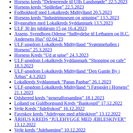
Horsens kreds “Delegerende til Ulfs Landsmøde” 22.5.2023
Horsens kreds “Spilledag” 22.5.2023
Fodboldgolf med Lokalkreds Midtjylland 20.5.2023
Horsens kreds “Industrimuseum og spisning” 13.5.2023
Hyggeaften med Lokalkreds Syddanmark 13.5.2023
ULF 30 års jubilæum 15 og 16.4.2023
Assens, Svendborg,Odense “Indbydelse til Letbanen og H.C.
Andersens Hus” 02.04.23
ULF-ungdom Lokalkreds Midtjylland “Svømmehallen i
Horsens” 25.3.2023
Horsens Kreds “Ud at spise” 24.3.2023
ULF-ungdom Lokalkreds Syddanmark “Shopping og cafe”
18.3.2023
ULF-ungdom Lokalkreds Midtjylland “Den Gamle By i
Århus” 4.3.2023
Lokalkreds Syddanmark “Papas Papbar” 26.1.2023
ULF-ungdom Lokalkreds Midtjylland “i Fængslet i Horsens”
21.1.2023
Odsherred kreds “generalforsamling” 18.1.2023
Lolland og Guldborgsund Kreds “Bankospil” 17.12.2022
Vejle Kreds “Julefrokost” 16.12.2022
Favrskov kreds “Julehygge med æbleskiver” 13.12.2022
ÅRHUS KREDS “JULEHYGGE MED ÆBLESKIVER”
13.12.2022
Vejle kreds “Julebagning” 10.12.2022