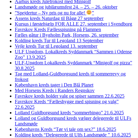
Aarhus kreds Julefrokost med Minigolf
Landsmøde og jubilæumsfest 24. – 25. – 26. oktober
”Spejdertur – Ny pris og nu for alle!
”
Assens kreds Naturdag til Bågø 27 september
Kursus i førstehjælp FOR ALLE 27. september i Svendborg
Favrskov Kreds Fællesspisning på Flammen
Fælles gåtur i Bygholm Park, Horsens, 26. september
Kolding kreds Tur til Legoland 13 September
Vejle kreds Tur til Legoland 13. september
ULF Ungdom, Lokalkreds Syddanmark “Sammen i Odense
Zoo” 13.9.2025
ULF-Ungdom Lokalkreds Syddanmark “Minigolf og pizza”
30.8.2025
Tag med Lolland-Guldborgsund kreds til sommerrevy og
frokost
København kreds tager i Den Blå Planet
Med Horsens Kreds i Randers Regnskov
Favrskov kreds holder valg og spiser sammen 22.6.2025
Favrskov Kreds “Fælleshygge med spisning og valg”
22.6.2025
Lolland Guldborgsund kreds “sommerbingo” 21.6.2025
Lolland og Guldborgsund kreds vælger delegerede til ULFs
Landsmøde
Københavns Kreds “Tør vi tale om sex?” 18.6.2025
Kolding kreds “Delegerede til Ulfs Landsmøde ” 10.6.2025