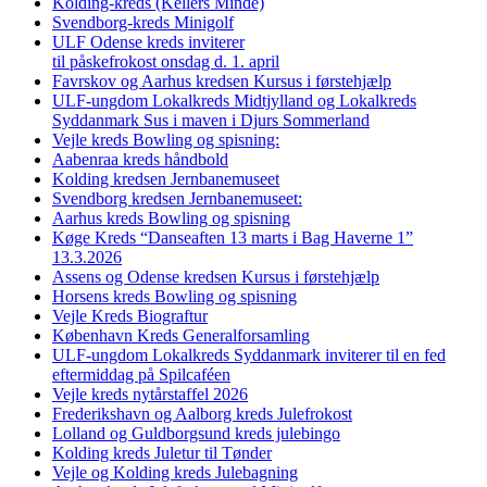
Kolding-kreds (Kellers Minde)
Svendborg-kreds Minigolf
ULF Odense kreds inviterer
til påskefrokost onsdag d. 1. april
Favrskov og Aarhus kredsen Kursus i førstehjælp
ULF-ungdom Lokalkreds Midtjylland og Lokalkreds
Syddanmark Sus i maven i Djurs Sommerland
Vejle kreds Bowling og spisning:
Aabenraa kreds håndbold
Kolding kredsen Jernbanemuseet
Svendborg kredsen Jernbanemuseet:
Aarhus kreds Bowling og spisning
Køge Kreds “Danseaften 13 marts i Bag Haverne 1”
13.3.2026
Assens og Odense kredsen Kursus i førstehjælp
Horsens kreds Bowling og spisning
Vejle Kreds Biograftur
København Kreds Generalforsamling
ULF-ungdom Lokalkreds Syddanmark inviterer til en fed
eftermiddag på Spilcaféen
Vejle kreds nytårstaffel 2026
Frederikshavn og Aalborg kreds Julefrokost
Lolland og Guldborgsund kreds julebingo
Kolding kreds Juletur til Tønder
Vejle og Kolding kreds Julebagning