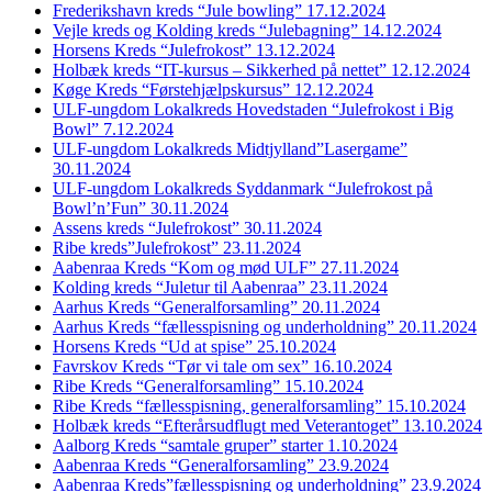
Frederikshavn kreds “Jule bowling” 17.12.2024
Vejle kreds og Kolding kreds “Julebagning” 14.12.2024
Horsens Kreds “Julefrokost” 13.12.2024
Holbæk kreds “IT-kursus – Sikkerhed på nettet” 12.12.2024
Køge Kreds “Førstehjælpskursus” 12.12.2024
ULF-ungdom Lokalkreds Hovedstaden “Julefrokost i Big
Bowl” 7.12.2024
ULF-ungdom Lokalkreds Midtjylland”Lasergame”
30.11.2024
ULF-ungdom Lokalkreds Syddanmark “Julefrokost på
Bowl’n’Fun” 30.11.2024
Assens kreds “Julefrokost” 30.11.2024
Ribe kreds”Julefrokost” 23.11.2024
Aabenraa Kreds “Kom og mød ULF” 27.11.2024
Kolding kreds “Juletur til Aabenraa” 23.11.2024
Aarhus Kreds “Generalforsamling” 20.11.2024
Aarhus Kreds “fællesspisning og underholdning” 20.11.2024
Horsens Kreds “Ud at spise” 25.10.2024
Favrskov Kreds “Tør vi tale om sex” 16.10.2024
Ribe Kreds “Generalforsamling” 15.10.2024
Ribe Kreds “fællesspisning, generalforsamling” 15.10.2024
Holbæk kreds “Efterårsudflugt med Veterantoget” 13.10.2024
Aalborg Kreds “samtale gruper” starter 1.10.2024
Aabenraa Kreds “Generalforsamling” 23.9.2024
Aabenraa Kreds”fællesspisning og underholdning” 23.9.2024