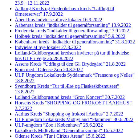
23.9.+12.11.2022
Aalborg Kreds og Frederikshavn kreds “Udflugt til
Ørnereservat” 17.9.2022
Åbent hus Indvielse af nye lokaler 16.9.2022
Aabenraa kreds “indkalder til generalforsamling” 13.9.2022
Fredericia kreds “indkalder til generalforsamling” 7.9.2022
Holbæk kreds “indkalder til generalforsamling” 5.9.2022
København kreds “indkalder til generalforsamling” 31.8.2022
Indvielse af nye lokaler 27.8.2022
Lolland-Guldborgsund kredsen inviterer på tur til Indvielse
hos ULF i Vejle 26-28.8.2022
Assens Kreds “Udflugt til den Gl. Brydegård” 21.8.2022
Kom med i Odense Zoo 20.8.2022
ULF Ungdom Lokalkreds Syddanmark “Fransons og Nelles”
18.8.2022
Svendborg Kreds “Tur til Ærø og Flaskeskibsmuseet”
13.8.2022
Lolland-Guldborgsund kreds “Grøn Koncert” 30.7.2022
Horsens Kreds “SHOPPING OG FROKOST I AARHUS”
2.7.2022
Aarhus Kreds “Shopping og frokost i Aarhus” 2.7.2022
ULF-ungdom Lokalkreds Midtjylland “Flammen” 30.6.2022
ULF-ungdom “Zoo i København” 25.6.2022
Lokalkreds Midtjylland “Generalforsamling” 16.6.2022
Odense Kreds “Tur i Cirkus Arena” 15.6.2022