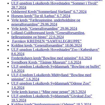
ULF-ungdom Lokalkreds Hovedstaden “Sommer i Tivoli”
28.7.2024
Odsherred Kreds”Sommerland Sjælland” 6.7.2024
Horsens kreds”Tur til Aarhus” 6.7.2024
Vejle kreds “Fællesspisning, underholdning og
generalforsamling” 29.06.2024
Vejle kreds “Generalforsamling” 29.06.2024
Lolland-Guldborgsund kreds “Generalforsamling,
fællesspisning og bingo” 22.6.2024
Favrskov KREDSEN “SAMTALEGRUPPE”
Kolding kreds “Generalforsamling” 18.06.2024
ULF-ungdom Lokalkreds Hovedstaden”Zoo i København”
8.6.2024
Frederikshavn kreds”Bowling med spisning” 8.6.2024
Svendborg Kreds “Tåsinge Museum” 1.6.2024
ULF-ungdom Lokalkreds Syddanmark “Bowling og buffet”
1.6.2024
ULF-Ungdom Lokalkreds Midtjylland “Bowling med
spisning” 1.6.2024
ULF-ungdom Lokalkreds Syddanmark”Odense Zoo”
1.6.2024
Vejle kreds kursus i “Mine egne penge” 28.5.2024
ULF-ungdom Lokalkreds Syddanmark”Givskud Zoo”
18.5.2024
Kolding kreds”Jernbanemuseum i Odense” 18.5.2024