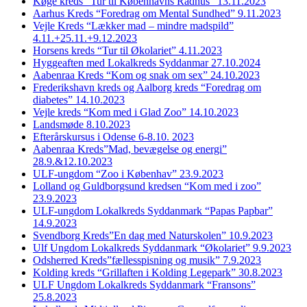
Køge kreds “Tur til Københavns Rådhus” 13.11.2023
Aarhus Kreds “Foredrag om Mental Sundhed” 9.11.2023
Vejle Kreds “Lækker mad – mindre madspild”
4.11.+25.11.+9.12.2023
Horsens kreds “Tur til Økolariet” 4.11.2023
Hyggeaften med Lokalkreds Syddanmar 27.10.2024
Aabenraa Kreds “Kom og snak om sex” 24.10.2023
Frederikshavn kreds og Aalborg kreds “Foredrag om
diabetes” 14.10.2023
Vejle kreds “Kom med i Glad Zoo” 14.10.2023
Landsmøde 8.10.2023
Efterårskursus i Odense 6-8.10. 2023
Aabenraa Kreds”Mad, bevægelse og energi”
28.9.&12.10.2023
ULF-ungdom “Zoo i Københav” 23.9.2023
Lolland og Guldborgsund kredsen “Kom med i zoo”
23.9.2023
ULF-ungdom Lokalkreds Syddanmark “Papas Papbar”
14.9.2023
Svendborg Kreds”En dag med Naturskolen” 10.9.2023
Ulf Ungdom Lokalkreds Syddanmark “Økolariet” 9.9.2023
Odsherred Kreds”fællesspisning og musik” 7.9.2023
Kolding kreds “Grillaften i Kolding Legepark” 30.8.2023
ULF Ungdom Lokalkreds Syddanmark “Fransons”
25.8.2023