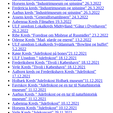
Horsens kreds “Industrimuseum og spisning” 26.3.2022
Fredericia kreds “Industrimuseum og spisning” 26.3.2022
Aarhus kreds “Industrimuseum og spisning” 26.3.2022
Assens kreds “Generalforsamlingen” 24.3.2022
Aabenraa Kreds Filmaften 19.3.2022
ULF ungdom Lokalkreds Midtjylland “Gåtur i Dyrehaven”
26.2.2022
Ribe Kreds “Foredrag om Misbrug af Rusmidler” 23.2.2022
Odense Kreds “Mad, glæde og energi” 13.2.2022
ULF-ungdom Lokalkreds Syddanmark “Bowling og buffet”
5.2.2022
Køge Kreds “Julefrokost på bones”21.12.2021
ULF Ungdom ” julefrokost” 18.12.2021
Frederiksberg Kreds ”Tivoli i København” 18.12.2021
Vejle Kreds ”Tivoli i København” 18.12.2021
Aalborg kreds og Frederikshavn Kreds “Julefrokost”
17.12.2021
Holbæk Kreds”Julefrokost Holbæk museum”11.12.2021
Favrskov Kreds “Julefrokost og en tur til Naturhistorisk
museum” 11.12.2021
Aarhus Kreds ” Julefrokost og en tur til naturhistorisk
museum” 11.12.2021
Aabenraa Kreds “Julefrokost” 10.12.2021
Horsens Kreds ”Julefrokost” 10.12.2021
Vejle Kreds ”Julekoncert” 29.11.2021