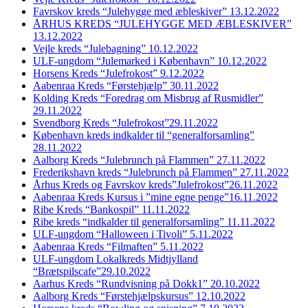
Favrskov kreds “Julehygge med æbleskiver” 13.12.2022
ÅRHUS KREDS “JULEHYGGE MED ÆBLESKIVER”
13.12.2022
Vejle kreds “Julebagning” 10.12.2022
ULF-ungdom “Julemarked i København” 10.12.2022
Horsens Kreds “Julefrokost” 9.12.2022
Aabenraa Kreds “Førstehjælp” 30.11.2022
Kolding Kreds “Foredrag om Misbrug af Rusmidler”
29.11.2022
Svendborg Kreds “Julefrokost”29.11.2022
København kreds indkalder til “generalforsamling”
28.11.2022
Aalborg Kreds “Julebrunch på Flammen” 27.11.2022
Frederikshavn kreds “Julebrunch på Flammen” 27.11.2022
Århus Kreds og Favrskov kreds”Julefrokost”26.11.2022
Aabenraa Kreds Kursus i ”mine egne penge”16.11.2022
Ribe Kreds “Bankospil” 11.11.2022
Ribe kreds “indkalder til generalforsamling” 11.11.2022
ULF-ungdom “Halloween i Tivoli” 5.11.2022
Aabenraa Kreds “Filmaften” 5.11.2022
ULF-ungdom Lokalkreds Midtjylland
“Brætspilscafe”29.10.2022
Aarhus Kreds “Rundvisning på Dokk1” 20.10.2022
Aalborg Kreds “Førstehjælpskursus” 12.10.2022