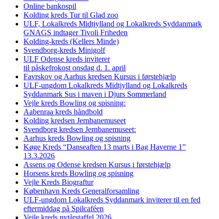
Online bankospil
Kolding kreds Tur til Glad zoo
ULF, Lokalkreds Midtjylland og Lokalkreds Syddanmark
GNAGS indtager Tivoli Friheden
Kolding-kreds (Kellers Minde)
Svendborg-kreds Minigolf
ULF Odense kreds inviterer
til påskefrokost onsdag d. 1. april
Favrskov og Aarhus kredsen Kursus i førstehjælp
ULF-ungdom Lokalkreds Midtjylland og Lokalkreds
Syddanmark Sus i maven i Djurs Sommerland
Vejle kreds Bowling og spisning:
Aabenraa kreds håndbold
Kolding kredsen Jernbanemuseet
Svendborg kredsen Jernbanemuseet:
Aarhus kreds Bowling og spisning
Køge Kreds “Danseaften 13 marts i Bag Haverne 1”
13.3.2026
Assens og Odense kredsen Kursus i førstehjælp
Horsens kreds Bowling og spisning
Vejle Kreds Biograftur
København Kreds Generalforsamling
ULF-ungdom Lokalkreds Syddanmark inviterer til en fed
eftermiddag på Spilcaféen
Vejle kreds nytårstaffel 2026