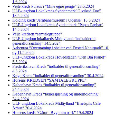
1.6.2024
Vejle kreds kursus i “Mine egne penge” 28.5.2024
ULF-ungdom Lokalkreds Syddanmark”Givskud Zoo”
18.5.2024
Kolding kreds”Jernbanemuseum i Odense” 18.5.2024
ULF-Ungdom Lokalkreds Syddanmark “Papas Papbar”
14.5.2024
Vejle kredsen “samtalegruppe”
ULF-Ungdom lokalkreds Midtjylland “indkalder til
generalforsamling” 14.5.2024
Aabenraa “Overnatning i shelter ved Ensted Naturpark” 10.
og 11.5.2024
ULF-ungdom Lokalkreds Hovedstaden “Den Blå Planet”
5.5.2024
Frederikshavn Kreds “indkalder til generalforsamling”
4.5.2024
Køge Kreds “indkalder til generalforsamling” 30.4.2024
Horsens KREDSEN “SAMTALEGRUPPE”
København Kreds “indkalder til generalforsamling”
24.4.2024
København Kreds “fællesspisning og underholdning”
24.4.2024
ULF-ungdom Lokalkreds Midtjylland “Brætspils Cafe
Århus” 20.4.2024
Horsens kreds “Gåtur i Bygholm park” 19.4.2024