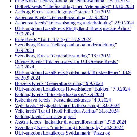
Ribe Kreds “fællesspisning, generalforsamling” 15.10.2024
Holbæk kreds “Efterårsudflugt med Veterantoget” 13.10.2024
Aalborg Kreds “samtale gruper” starter 1.10.2024
Aabenraa Kreds “Generalforsamling” 23.9.2024
Aabenraa Kreds”fællesspisning og underholdning” 23.9.2024
ULF-ungdom Lokalkreds Midtjylland”Brætspilscafe Århus”
19.9.2024
Ribe Kreds “Tur til TV Syd” 17.9.2024
Svendborg Kreds “fællesspisning og underholdning”
16.9.2024
Svendborg Kreds “Generalforsamling” 16.9.2024
Odense Kreds “Jubilæumsfest for Ulf Odense Kreds”
14.9.2024
ULF-ungdom Lokalkreds Syddanmark”Kokkeaftener” 13.9
og 20.9.2024
Horsens Kreds “Generalforsamling” 9.9.2024
ULF-ungdom Lokalkreds Hovedstaden “Bakken” 7.9.2024
Kolding Kreds “Førstehjælpskursus” 7.9.2024
København Kreds “Førstehjælpskursus” 4.9.2024
Vejle kreds “Hyggeklub med fællesspisning” 3.9.2024
Vejle kreds”Tur til Tivoli Friheden Aarhus” 31.8.2024
Kolding kreds “samtalegruppe”
Assens Kreds “indkalder til generalforsamling” 27.8.2024
Svendborg Kreds “rundvisning i Faaborg by” 24.8.2024
ULF-ungdom Lokalkreds Syddanmark “Pizza og