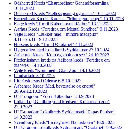
Odsherred Kreds “Ekstraordinær Generalforsamling”
16.11.2023
Odsherred Kreds “Fællesspisning og musik” 16.11.2023
København Kreds “Kursus i ”Mine egne penge” 15.11.2023
Køge kreds “Tur til Københavns Rådhus” 13.11.2023
Aarhus Kreds “Foredrag om Mental Sundhed” 9.11.2023
Vejle Kreds “Lækker mad – mindre madspild”
4.11.+25.11.+9.12.2023
Horsens kreds “Tur til Økolariet” 4.11.2023
Hyggeaften med Lokalkreds Syddanmar 27.10.2024
Aabenraa Kreds “Kom og snak om sex” 24.10.2023
Frederikshavn kreds og Aalborg kreds “Foredrag om
diabetes” 14.10.2023
Vejle kreds “Kom med i Glad Zoo” 14.10.2023
Landsmøde 8.10.2023
Efterårskursus i Odense 6-8.10. 2023
Aabenraa Kreds”Mad, bevægelse og energi”
28.9.&12.10.2023
ULF-ungdom “Zoo i Københav” 23.9.2023
Lolland og Guldborgsund kredsen “Kom med i zoo”
23.9.2023
ULF-ungdom Lokalkreds Syddanmark “Papas Papbar”
14.9.2023
Svendborg Kreds”En dag med Naturskolen” 10.9.2023
Ulf Ungdom Lokalkreds Syddanmark “Økolariet” 9.9.2023