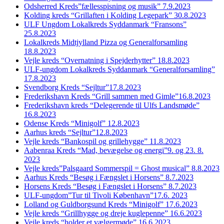
Odsherred Kreds”fællesspisning og musik” 7.9.2023
Kolding kreds “Grillaften i Kolding Legepark” 30.8.2023
ULF Ungdom Lokalkreds Syddanmark “Fransons”
25.8.2023
Lokalkreds Midtjylland Pizza og Generalforsamling
18.8.2023
Vejle kreds “Overnatning i Spejderhytter” 18.8.2023
ULF-ungdom Lokalkreds Syddanmark “Generalforsamling”
17.8.2023
Svendborg Kreds “Sejltur”17.8.2023
Frederikshavn Kreds “Grill sammen med Gimle”16.8.2023
Frederikshavn kreds “Delegerende til Ulfs Landsmøde”
16.8.2023
Odense Kreds “Minigolf” 12.8.2023
Aarhus kreds “Sejltur”12.8.2023
Vejle kreds “Bankospil og grillehygge” 11.8.2023
Aabenraa Kreds “Mad, bevægelse og energi”9. og 23. 8.
2023
Vejle kreds”Palsgaard Sommerspil = Ghost musical” 8.8.2023
Aarhus Kreds “Besøg i Fængslet i Horsens” 8.7.2023
Horsens Kreds “Besøg i Fængslet i Horsens” 8.7.2023
ULF-ungdom”Tur til Tivoli København”17.6. 2023
Lolland og Guldborgsund Kreds “Minigolf” 17.6.2023
Vejle kreds “Grillhygge og dreje kuglepenne” 16.6.2023
Vejle kreds “holder et vælgermøde” 16.6.2023