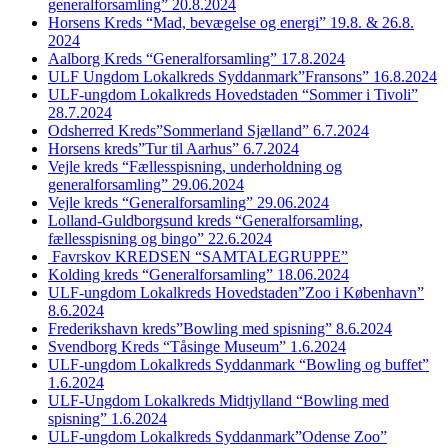
generalforsamling” 20.8.2024
Horsens Kreds “Mad, bevægelse og energi” 19.8. & 26.8.
2024
Aalborg Kreds “Generalforsamling” 17.8.2024
ULF Ungdom Lokalkreds Syddanmark”Fransons” 16.8.2024
ULF-ungdom Lokalkreds Hovedstaden “Sommer i Tivoli”
28.7.2024
Odsherred Kreds”Sommerland Sjælland” 6.7.2024
Horsens kreds”Tur til Aarhus” 6.7.2024
Vejle kreds “Fællesspisning, underholdning og
generalforsamling” 29.06.2024
Vejle kreds “Generalforsamling” 29.06.2024
Lolland-Guldborgsund kreds “Generalforsamling,
fællesspisning og bingo” 22.6.2024
Favrskov KREDSEN “SAMTALEGRUPPE”
Kolding kreds “Generalforsamling” 18.06.2024
ULF-ungdom Lokalkreds Hovedstaden”Zoo i København”
8.6.2024
Frederikshavn kreds”Bowling med spisning” 8.6.2024
Svendborg Kreds “Tåsinge Museum” 1.6.2024
ULF-ungdom Lokalkreds Syddanmark “Bowling og buffet”
1.6.2024
ULF-Ungdom Lokalkreds Midtjylland “Bowling med
spisning” 1.6.2024
ULF-ungdom Lokalkreds Syddanmark”Odense Zoo”