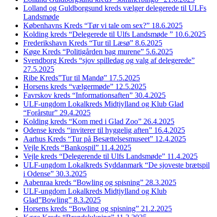
Lolland og Guldborgsund kreds vælger delegerede til ULFs
Landsmøde
Københavns Kreds “Tør vi tale om sex?” 18.6.2025
Kolding kreds “Delegerede til Ulfs Landsmøde ” 10.6.2025
Frederikshavn Kreds “Tur til Læsø” 8.6.2025
Køge Kreds “Politigården bag murene” 5.6.2025
Svendborg Kreds “sjov spilledag og valg af delegerede”
27.5.2025
Ribe Kreds”Tur til Mandø” 17.5.2025
Horsens kreds “vælgermøde” 12.5.2025
Favrskov kreds “Informationsaften” 30.4.2025
ULF-ungdom Lokalkreds Midtjylland og Klub Glad
“Forårstur” 29.4.2025
Kolding kreds “Kom med i Glad Zoo” 26.4.2025
Odense kreds “inviterer til hyggelig aften” 16.4.2025
Aarhus Kreds “Tur på Besættelsesmuseet” 12.4.2025
Vejle Kreds “Bankospil” 11.4.2025
Vejle kreds “Delegerende til Ulfs Landsmøde” 11.4.2025
ULF-ungdom Lokalkreds Syddanmark “De sjoveste brætspil
i Odense” 30.3.2025
Aabenraa kreds “Bowling og spisning” 28.3.2025
ULF-ungdom Lokalkreds Midtjylland og Klub
Glad”Bowling” 8.3.2025
Horsens kreds “Bowling og spisning” 21.2.2025