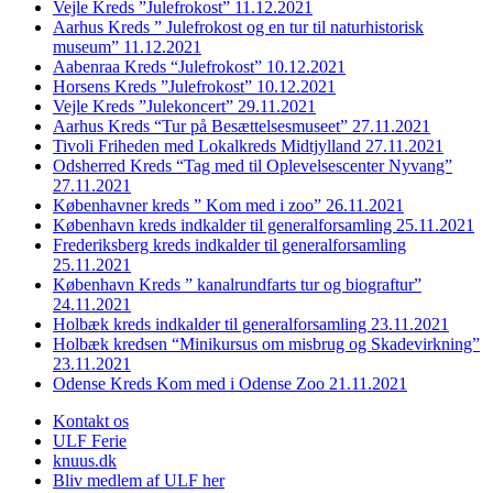
Vejle Kreds ”Julefrokost” 11.12.2021
Aarhus Kreds ” Julefrokost og en tur til naturhistorisk
museum” 11.12.2021
Aabenraa Kreds “Julefrokost” 10.12.2021
Horsens Kreds ”Julefrokost” 10.12.2021
Vejle Kreds ”Julekoncert” 29.11.2021
Aarhus Kreds “Tur på Besættelsesmuseet” 27.11.2021
Tivoli Friheden med Lokalkreds Midtjylland 27.11.2021
Odsherred Kreds “Tag med til Oplevelsescenter Nyvang”
27.11.2021
Københavner kreds ” Kom med i zoo” 26.11.2021
København kreds indkalder til generalforsamling 25.11.2021
Frederiksberg kreds indkalder til generalforsamling
25.11.2021
København Kreds ” kanalrundfarts tur og biograftur”
24.11.2021
Holbæk kreds indkalder til generalforsamling 23.11.2021
Holbæk kredsen “Minikursus om misbrug og Skadevirkning”
23.11.2021
Odense Kreds Kom med i Odense Zoo 21.11.2021
Kontakt os
ULF Ferie
knuus.dk
Bliv medlem af ULF her