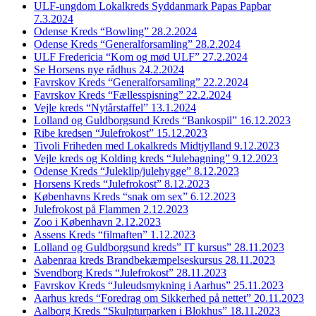
ULF-ungdom Lokalkreds Syddanmark Papas Papbar
7.3.2024
Odense Kreds “Bowling” 28.2.2024
Odense Kreds “Generalforsamling” 28.2.2024
ULF Fredericia “Kom og mød ULF” 27.2.2024
Se Horsens nye rådhus 24.2.2024
Favrskov Kreds “Generalforsamling” 22.2.2024
Favrskov Kreds “Fællesspisning” 22.2.2024
Vejle kreds “Nytårstaffel” 13.1.2024
Lolland og Guldborgsund Kreds “Bankospil” 16.12.2023
Ribe kredsen “Julefrokost” 15.12.2023
Tivoli Friheden med Lokalkreds Midtjylland 9.12.2023
Vejle kreds og Kolding kreds “Julebagning” 9.12.2023
Odense Kreds “Juleklip/julehygge” 8.12.2023
Horsens Kreds “Julefrokost” 8.12.2023
Københavns Kreds “snak om sex” 6.12.2023
Julefrokost på Flammen 2.12.2023
Zoo i København 2.12.2023
Assens Kreds “filmaften” 1.12.2023
Lolland og Guldborgsund kreds” IT kursus” 28.11.2023
Aabenraa kreds Brandbekæmpelseskursus 28.11.2023
Svendborg Kreds “Julefrokost” 28.11.2023
Favrskov Kreds “Juleudsmykning i Aarhus” 25.11.2023
Aarhus kreds “Foredrag om Sikkerhed på nettet” 20.11.2023
Aalborg Kreds “Skulpturparken i Blokhus” 18.11.2023