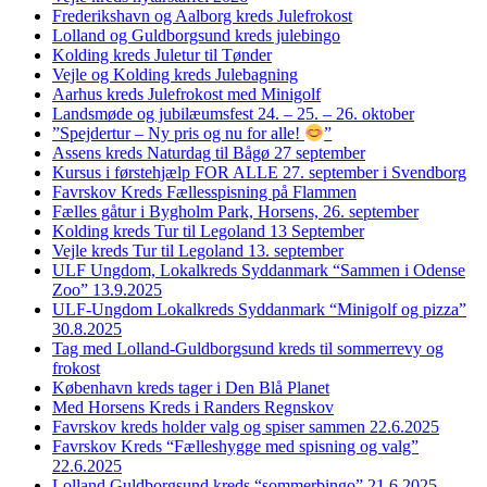
Frederikshavn og Aalborg kreds Julefrokost
Lolland og Guldborgsund kreds julebingo
Kolding kreds Juletur til Tønder
Vejle og Kolding kreds Julebagning
Aarhus kreds Julefrokost med Minigolf
Landsmøde og jubilæumsfest 24. – 25. – 26. oktober
”Spejdertur – Ny pris og nu for alle!
”
Assens kreds Naturdag til Bågø 27 september
Kursus i førstehjælp FOR ALLE 27. september i Svendborg
Favrskov Kreds Fællesspisning på Flammen
Fælles gåtur i Bygholm Park, Horsens, 26. september
Kolding kreds Tur til Legoland 13 September
Vejle kreds Tur til Legoland 13. september
ULF Ungdom, Lokalkreds Syddanmark “Sammen i Odense
Zoo” 13.9.2025
ULF-Ungdom Lokalkreds Syddanmark “Minigolf og pizza”
30.8.2025
Tag med Lolland-Guldborgsund kreds til sommerrevy og
frokost
København kreds tager i Den Blå Planet
Med Horsens Kreds i Randers Regnskov
Favrskov kreds holder valg og spiser sammen 22.6.2025
Favrskov Kreds “Fælleshygge med spisning og valg”
22.6.2025
Lolland Guldborgsund kreds “sommerbingo” 21.6.2025