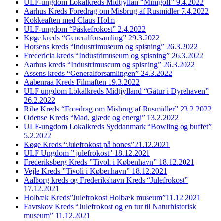
ULF-ungdom Lokalkreds Midtjyllan “Minigolf” 9.4.2022
Aarhus Kreds Foredrag om Misbrug af Rusmidler 7.4.2022
Kokkeaften med Claus Holm
ULF-ungdom “Påskefrokost” 2.4.2022
Køge kreds “Generalforsamling” 29.3.2022
Horsens kreds “Industrimuseum og spisning” 26.3.2022
Fredericia kreds “Industrimuseum og spisning” 26.3.2022
Aarhus kreds “Industrimuseum og spisning” 26.3.2022
Assens kreds “Generalforsamlingen” 24.3.2022
Aabenraa Kreds Filmaften 19.3.2022
ULF ungdom Lokalkreds Midtjylland “Gåtur i Dyrehaven”
26.2.2022
Ribe Kreds “Foredrag om Misbrug af Rusmidler” 23.2.2022
Odense Kreds “Mad, glæde og energi” 13.2.2022
ULF-ungdom Lokalkreds Syddanmark “Bowling og buffet”
5.2.2022
Køge Kreds “Julefrokost på bones”21.12.2021
ULF Ungdom ” julefrokost” 18.12.2021
Frederiksberg Kreds ”Tivoli i København” 18.12.2021
Vejle Kreds ”Tivoli i København” 18.12.2021
Aalborg kreds og Frederikshavn Kreds “Julefrokost”
17.12.2021
Holbæk Kreds”Julefrokost Holbæk museum”11.12.2021
Favrskov Kreds “Julefrokost og en tur til Naturhistorisk
museum” 11.12.2021