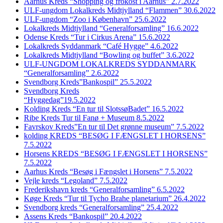
Aarhus Kreds “Shopping og frokost i Aarhus” 2.7.2022
ULF-ungdom Lokalkreds Midtjylland “Flammen” 30.6.2022
ULF-ungdom “Zoo i København” 25.6.2022
Lokalkreds Midtjylland “Generalforsamling” 16.6.2022
Odense Kreds “Tur i Cirkus Arena” 15.6.2022
Lokalkreds Syddanmark “Café Hygge” 4.6.2022
Lokalkreds Midtjylland “Bowling og buffet” 3.6.2022
ULF-UNGDOM LOKALKREDS SYDDANMARK
“Generalforsamling” 2.6.2022
Svendborg Kreds”Bankospil” 25.5.2022
Svendborg Kreds
“Hyggedag”19.5.2022
Kolding Kreds “En tur til SlotssøBadet” 16.5.2022
Ribe Kreds Tur til Fanø + Museum 8.5.2022
Favrskov Kreds”En tur til Det grønne museum” 7.5.2022
kolding KREDS “BESØG I FÆNGSLET I HORSENS”
7.5.2022
Horsens KREDS “BESØG I FÆNGSLET I HORSENS”
7.5.2022
Aarhus Kreds “Besøg i Fængslet i Horsens” 7.5.2022
Vejle kreds “Legoland” 7.5.2022
Frederikshavn kreds “Generalforsamling” 6.5.2022
Køge Kreds “Tur til Tycho Brahe planetarium” 26.4.2022
Svendborg kreds “Generalforsamling” 25.4.2022
Assens Kreds “Bankospil” 20.4.2022