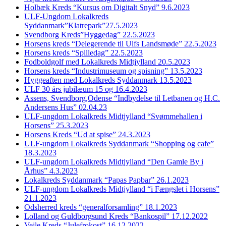
Holbæk Kreds “Kursus om Digitalt Snyd” 9.6.2023
ULF-Ungdom Lokalkreds
Syddanmark”Klatrepark”27.5.2023
Svendborg Kreds”Hyggedag” 22.5.2023
Horsens kreds “Delegerende til Ulfs Landsmøde” 22.5.2023
Horsens kreds “Spilledag” 22.5.2023
Fodboldgolf med Lokalkreds Midtjylland 20.5.2023
Horsens kreds “Industrimuseum og spisning” 13.5.2023
Hyggeaften med Lokalkreds Syddanmark 13.5.2023
ULF 30 års jubilæum 15 og 16.4.2023
Assens, Svendborg,Odense “Indbydelse til Letbanen og H.C.
Andersens Hus” 02.04.23
ULF-ungdom Lokalkreds Midtjylland “Svømmehallen i
Horsens” 25.3.2023
Horsens Kreds “Ud at spise” 24.3.2023
ULF-ungdom Lokalkreds Syddanmark “Shopping og cafe”
18.3.2023
ULF-ungdom Lokalkreds Midtjylland “Den Gamle By i
Århus” 4.3.2023
Lokalkreds Syddanmark “Papas Papbar” 26.1.2023
ULF-ungdom Lokalkreds Midtjylland “i Fængslet i Horsens”
21.1.2023
Odsherred kreds “generalforsamling” 18.1.2023
Lolland og Guldborgsund Kreds “Bankospil” 17.12.2022
Vejle Kreds “Julefrokost” 16.12.2022