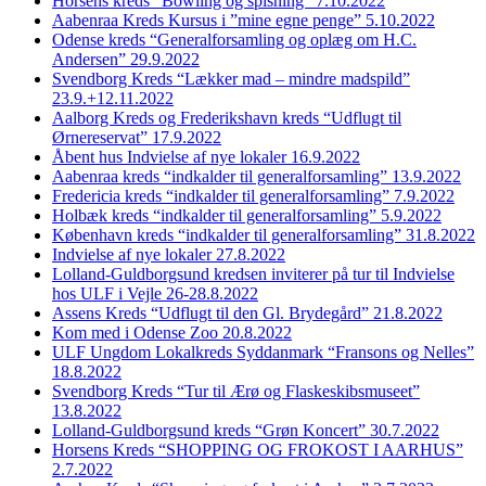
Horsens kreds “Bowling og spisning” 7.10.2022
Aabenraa Kreds Kursus i ”mine egne penge” 5.10.2022
Odense kreds “Generalforsamling og oplæg om H.C.
Andersen” 29.9.2022
Svendborg Kreds “Lækker mad – mindre madspild”
23.9.+12.11.2022
Aalborg Kreds og Frederikshavn kreds “Udflugt til
Ørnereservat” 17.9.2022
Åbent hus Indvielse af nye lokaler 16.9.2022
Aabenraa kreds “indkalder til generalforsamling” 13.9.2022
Fredericia kreds “indkalder til generalforsamling” 7.9.2022
Holbæk kreds “indkalder til generalforsamling” 5.9.2022
København kreds “indkalder til generalforsamling” 31.8.2022
Indvielse af nye lokaler 27.8.2022
Lolland-Guldborgsund kredsen inviterer på tur til Indvielse
hos ULF i Vejle 26-28.8.2022
Assens Kreds “Udflugt til den Gl. Brydegård” 21.8.2022
Kom med i Odense Zoo 20.8.2022
ULF Ungdom Lokalkreds Syddanmark “Fransons og Nelles”
18.8.2022
Svendborg Kreds “Tur til Ærø og Flaskeskibsmuseet”
13.8.2022
Lolland-Guldborgsund kreds “Grøn Koncert” 30.7.2022
Horsens Kreds “SHOPPING OG FROKOST I AARHUS”
2.7.2022