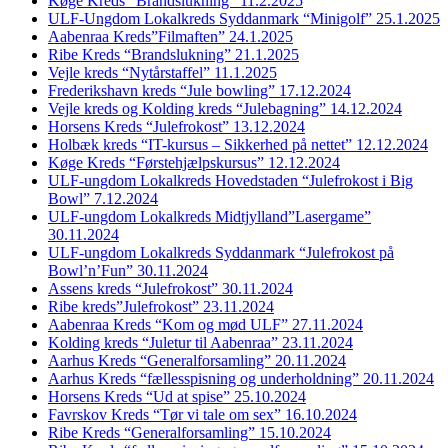
Køge Kreds “Brandslukning” 11.2.2025
ULF-Ungdom Lokalkreds Syddanmark “Minigolf” 25.1.2025
Aabenraa Kreds”Filmaften” 24.1.2025
Ribe Kreds “Brandslukning” 21.1.2025
Vejle kreds “Nytårstaffel” 11.1.2025
Frederikshavn kreds “Jule bowling” 17.12.2024
Vejle kreds og Kolding kreds “Julebagning” 14.12.2024
Horsens Kreds “Julefrokost” 13.12.2024
Holbæk kreds “IT-kursus – Sikkerhed på nettet” 12.12.2024
Køge Kreds “Førstehjælpskursus” 12.12.2024
ULF-ungdom Lokalkreds Hovedstaden “Julefrokost i Big
Bowl” 7.12.2024
ULF-ungdom Lokalkreds Midtjylland”Lasergame”
30.11.2024
ULF-ungdom Lokalkreds Syddanmark “Julefrokost på
Bowl’n’Fun” 30.11.2024
Assens kreds “Julefrokost” 30.11.2024
Ribe kreds”Julefrokost” 23.11.2024
Aabenraa Kreds “Kom og mød ULF” 27.11.2024
Kolding kreds “Juletur til Aabenraa” 23.11.2024
Aarhus Kreds “Generalforsamling” 20.11.2024
Aarhus Kreds “fællesspisning og underholdning” 20.11.2024
Horsens Kreds “Ud at spise” 25.10.2024
Favrskov Kreds “Tør vi tale om sex” 16.10.2024
Ribe Kreds “Generalforsamling” 15.10.2024