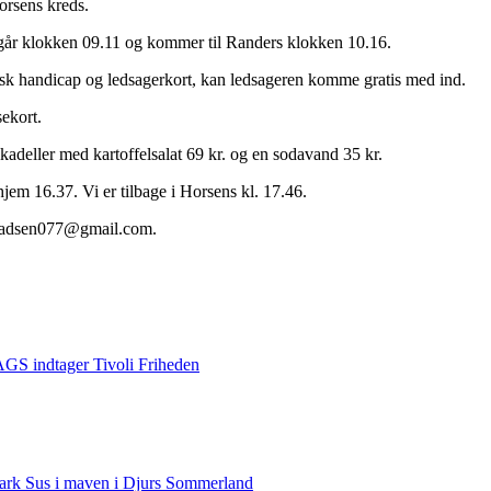
rsens kreds.
går klokken 09.11 og kommer til Randers klokken 10.16.
sk handicap og ledsagerkort, kan ledsageren komme gratis med ind.
sekort.
kadeller med kartoffelsalat 69 kr. og en sodavand 35 kr.
em 16.37. Vi er tilbage i Horsens kl. 17.46.
namadsen077@gmail.com.
S indtager Tivoli Friheden
rk Sus i maven i Djurs Sommerland