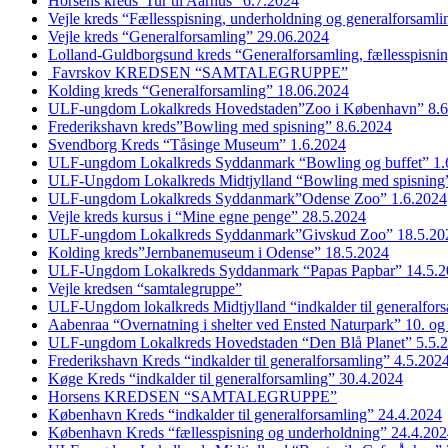
Horsens kreds”Tur til Aarhus” 6.7.2024
Vejle kreds “Fællesspisning, underholdning og generalforsaml
Vejle kreds “Generalforsamling” 29.06.2024
Lolland-Guldborgsund kreds “Generalforsamling, fællesspisni
Favrskov KREDSEN “SAMTALEGRUPPE”
Kolding kreds “Generalforsamling” 18.06.2024
ULF-ungdom Lokalkreds Hovedstaden”Zoo i København” 8.6
Frederikshavn kreds”Bowling med spisning” 8.6.2024
Svendborg Kreds “Tåsinge Museum” 1.6.2024
ULF-ungdom Lokalkreds Syddanmark “Bowling og buffet” 1.
ULF-Ungdom Lokalkreds Midtjylland “Bowling med spisning”
ULF-ungdom Lokalkreds Syddanmark”Odense Zoo” 1.6.2024
Vejle kreds kursus i “Mine egne penge” 28.5.2024
ULF-ungdom Lokalkreds Syddanmark”Givskud Zoo” 18.5.20
Kolding kreds”Jernbanemuseum i Odense” 18.5.2024
ULF-Ungdom Lokalkreds Syddanmark “Papas Papbar” 14.5.2
Vejle kredsen “samtalegruppe”
ULF-Ungdom lokalkreds Midtjylland “indkalder til generalfor
Aabenraa “Overnatning i shelter ved Ensted Naturpark” 10. og
ULF-ungdom Lokalkreds Hovedstaden “Den Blå Planet” 5.5.
Frederikshavn Kreds “indkalder til generalforsamling” 4.5.202
Køge Kreds “indkalder til generalforsamling” 30.4.2024
Horsens KREDSEN “SAMTALEGRUPPE”
København Kreds “indkalder til generalforsamling” 24.4.2024
København Kreds “fællesspisning og underholdning” 24.4.20