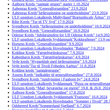
Aalborg Kreds “samtale gruper” starter 1.10.2024
Aabenraa Kreds “Generalforsamling” 23.9.2024
Aabenraa Kreds”fællesspisning og underholdning” 23.9.2024
ULF-ungdom Lokalkreds Midtjylland”Brætspilscafe Århus” 1
Ribe Kreds “Tur til TV Syd” 17.9.2024
Svendborg Kreds “fællesspisning og underholdning” 16.9.202
Svendborg Kreds “Generalforsamling” 16.9.2024
Odense Kreds “Jubilæumsfest for Ulf Odense Kreds” 14.9.202
ULF-ungdom Lokalkreds Syddanmark”Kokkeaftener” 13.9 og
Horsens Kreds “Generalforsamling” 9.9.2024
ULF-ungdom Lokalkreds Hovedstaden “Bakken” 7.9.2024
Kolding Kreds “Førstehjælpskursus” 7.9.2024
København Kreds “Førstehjælpskursus” 4.9.2024
Vejle kreds “Hyggeklub med fællesspisning” 3.9.2024
Vejle kreds”Tur til Tivoli Friheden Aarhus” 31.8.2024
Kolding kreds “samtalegruppe”
Assens Kreds “indkalder til generalforsamling” 27.8.2024
Svendborg Kreds “rundvisning i Faaborg by” 24.8.2024
ULF-ungdom Lokalkreds Syddanmark “Pizza og generalforsam
Horsens Kreds “Mad, bevægelse og energi” 19.8. & 26.8. 202
Aalborg Kreds “Generalforsamling” 17.8.2024
ULF Ungdom Lokalkreds Syddanmark”Fransons” 16.8.2024
ULF-ungdom Lokalkreds Hovedstaden “Sommer i Tivoli” 28.
Odsherred Kreds”Sommerland Sjælland” 6.7.2024