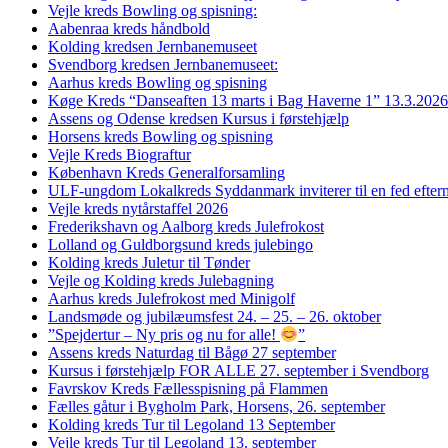
Vejle kreds Bowling og spisning:
Aabenraa kreds håndbold
Kolding kredsen Jernbanemuseet
Svendborg kredsen Jernbanemuseet:
Aarhus kreds Bowling og spisning
Køge Kreds “Danseaften 13 marts i Bag Haverne 1” 13.3.2026
Assens og Odense kredsen Kursus i førstehjælp
Horsens kreds Bowling og spisning
Vejle Kreds Biograftur
København Kreds Generalforsamling
ULF-ungdom Lokalkreds Syddanmark inviterer til en fed efter
Vejle kreds nytårstaffel 2026
Frederikshavn og Aalborg kreds Julefrokost
Lolland og Guldborgsund kreds julebingo
Kolding kreds Juletur til Tønder
Vejle og Kolding kreds Julebagning
Aarhus kreds Julefrokost med Minigolf
Landsmøde og jubilæumsfest 24. – 25. – 26. oktober
”Spejdertur – Ny pris og nu for alle!
”
Assens kreds Naturdag til Bågø 27 september
Kursus i førstehjælp FOR ALLE 27. september i Svendborg
Favrskov Kreds Fællesspisning på Flammen
Fælles gåtur i Bygholm Park, Horsens, 26. september
Kolding kreds Tur til Legoland 13 September
Vejle kreds Tur til Legoland 13. september