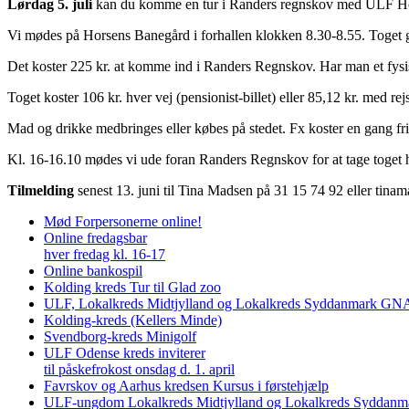
Lørdag 5. juli
kan du komme en tur i Randers regnskov med ULF Ho
Vi mødes på Horsens Banegård i forhallen klokken 8.30-8.55. Toget 
Det koster 225 kr. at komme ind i Randers Regnskov. Har man et fysi
Toget koster 106 kr. hver vej (pensionist-billet) eller 85,12 kr. med rej
Mad og drikke medbringes eller købes på stedet. Fx koster en gang fri
Kl. 16-16.10 mødes vi ude foran Randers Regnskov for at tage toget hj
Tilmelding
senest 13. juni til Tina Madsen på 31 15 74 92 eller ti
Mød Forpersonerne online!
Online fredagsbar
hver fredag kl. 16-17
Online bankospil
Kolding kreds Tur til Glad zoo
ULF, Lokalkreds Midtjylland og Lokalkreds Syddanmark GNAG
Kolding-kreds (Kellers Minde)
Svendborg-kreds Minigolf
ULF Odense kreds inviterer
til påskefrokost onsdag d. 1. april
Favrskov og Aarhus kredsen Kursus i førstehjælp
ULF-ungdom Lokalkreds Midtjylland og Lokalkreds Syddanma