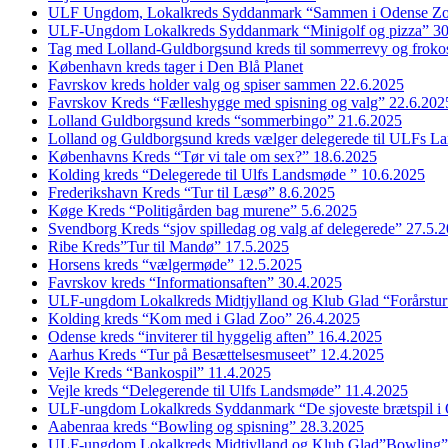
ULF Ungdom, Lokalkreds Syddanmark “Sammen i Odense Zo
ULF-Ungdom Lokalkreds Syddanmark “Minigolf og pizza” 30
Tag med Lolland-Guldborgsund kreds til sommerrevy og froko
København kreds tager i Den Blå Planet
Favrskov kreds holder valg og spiser sammen 22.6.2025
Favrskov Kreds “Fælleshygge med spisning og valg” 22.6.202
Lolland Guldborgsund kreds “sommerbingo” 21.6.2025
Lolland og Guldborgsund kreds vælger delegerede til ULFs 
Københavns Kreds “Tør vi tale om sex?” 18.6.2025
Kolding kreds “Delegerede til Ulfs Landsmøde ” 10.6.2025
Frederikshavn Kreds “Tur til Læsø” 8.6.2025
Køge Kreds “Politigården bag murene” 5.6.2025
Svendborg Kreds “sjov spilledag og valg af delegerede” 27.5.
Ribe Kreds”Tur til Mandø” 17.5.2025
Horsens kreds “vælgermøde” 12.5.2025
Favrskov kreds “Informationsaften” 30.4.2025
ULF-ungdom Lokalkreds Midtjylland og Klub Glad “Forårstur
Kolding kreds “Kom med i Glad Zoo” 26.4.2025
Odense kreds “inviterer til hyggelig aften” 16.4.2025
Aarhus Kreds “Tur på Besættelsesmuseet” 12.4.2025
Vejle Kreds “Bankospil” 11.4.2025
Vejle kreds “Delegerende til Ulfs Landsmøde” 11.4.2025
ULF-ungdom Lokalkreds Syddanmark “De sjoveste brætspil i
Aabenraa kreds “Bowling og spisning” 28.3.2025
ULF-ungdom Lokalkreds Midtjylland og Klub Glad”Bowling”