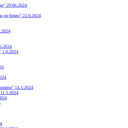
ing” 29.06.2024
ng og bingo” 22.6.2024
.2024
6.2024
 1.6.2024
24
024
samling” 14.5.2024
 11.5.2024
2024
4
24