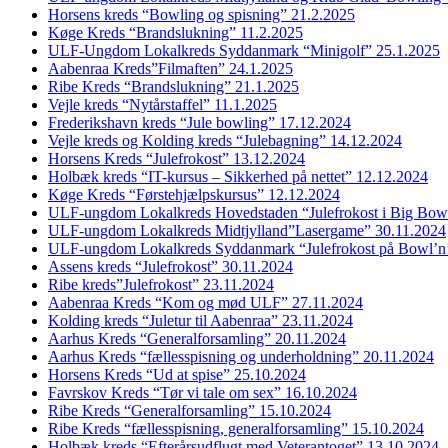
Horsens kreds “Bowling og spisning” 21.2.2025
Køge Kreds “Brandslukning” 11.2.2025
ULF-Ungdom Lokalkreds Syddanmark “Minigolf” 25.1.2025
Aabenraa Kreds”Filmaften” 24.1.2025
Ribe Kreds “Brandslukning” 21.1.2025
Vejle kreds “Nytårstaffel” 11.1.2025
Frederikshavn kreds “Jule bowling” 17.12.2024
Vejle kreds og Kolding kreds “Julebagning” 14.12.2024
Horsens Kreds “Julefrokost” 13.12.2024
Holbæk kreds “IT-kursus – Sikkerhed på nettet” 12.12.2024
Køge Kreds “Førstehjælpskursus” 12.12.2024
ULF-ungdom Lokalkreds Hovedstaden “Julefrokost i Big Bow
ULF-ungdom Lokalkreds Midtjylland”Lasergame” 30.11.2024
ULF-ungdom Lokalkreds Syddanmark “Julefrokost på Bowl’n
Assens kreds “Julefrokost” 30.11.2024
Ribe kreds”Julefrokost” 23.11.2024
Aabenraa Kreds “Kom og mød ULF” 27.11.2024
Kolding kreds “Juletur til Aabenraa” 23.11.2024
Aarhus Kreds “Generalforsamling” 20.11.2024
Aarhus Kreds “fællesspisning og underholdning” 20.11.2024
Horsens Kreds “Ud at spise” 25.10.2024
Favrskov Kreds “Tør vi tale om sex” 16.10.2024
Ribe Kreds “Generalforsamling” 15.10.2024
Ribe Kreds “fællesspisning, generalforsamling” 15.10.2024
Holbæk kreds “Efterårsudflugt med Veterantoget” 13.10.2024