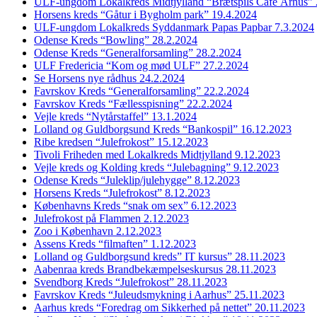
ULF-ungdom Lokalkreds Midtjylland “Brætspils Cafe Århus” 
Horsens kreds “Gåtur i Bygholm park” 19.4.2024
ULF-ungdom Lokalkreds Syddanmark Papas Papbar 7.3.2024
Odense Kreds “Bowling” 28.2.2024
Odense Kreds “Generalforsamling” 28.2.2024
ULF Fredericia “Kom og mød ULF” 27.2.2024
Se Horsens nye rådhus 24.2.2024
Favrskov Kreds “Generalforsamling” 22.2.2024
Favrskov Kreds “Fællesspisning” 22.2.2024
Vejle kreds “Nytårstaffel” 13.1.2024
Lolland og Guldborgsund Kreds “Bankospil” 16.12.2023
Ribe kredsen “Julefrokost” 15.12.2023
Tivoli Friheden med Lokalkreds Midtjylland 9.12.2023
Vejle kreds og Kolding kreds “Julebagning” 9.12.2023
Odense Kreds “Juleklip/julehygge” 8.12.2023
Horsens Kreds “Julefrokost” 8.12.2023
Københavns Kreds “snak om sex” 6.12.2023
Julefrokost på Flammen 2.12.2023
Zoo i København 2.12.2023
Assens Kreds “filmaften” 1.12.2023
Lolland og Guldborgsund kreds” IT kursus” 28.11.2023
Aabenraa kreds Brandbekæmpelseskursus 28.11.2023
Svendborg Kreds “Julefrokost” 28.11.2023
Favrskov Kreds “Juleudsmykning i Aarhus” 25.11.2023
Aarhus kreds “Foredrag om Sikkerhed på nettet” 20.11.2023