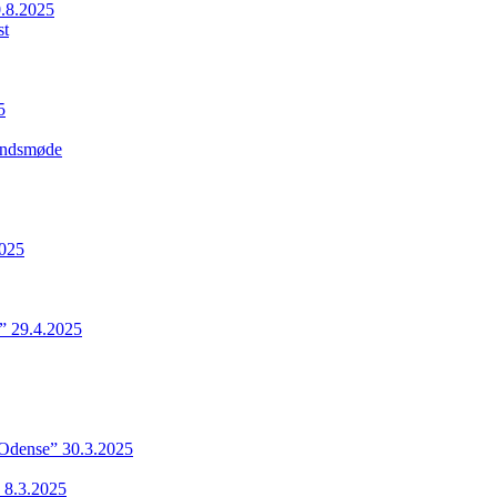
.8.2025
st
5
Landsmøde
2025
” 29.4.2025
 Odense” 30.3.2025
 8.3.2025