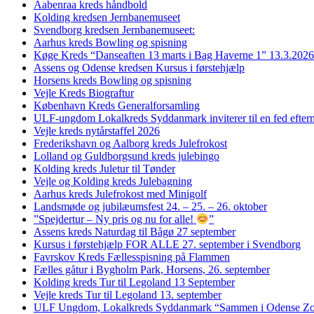
Aabenraa kreds håndbold
Kolding kredsen Jernbanemuseet
Svendborg kredsen Jernbanemuseet:
Aarhus kreds Bowling og spisning
Køge Kreds “Danseaften 13 marts i Bag Haverne 1” 13.3.2026
Assens og Odense kredsen Kursus i førstehjælp
Horsens kreds Bowling og spisning
Vejle Kreds Biograftur
København Kreds Generalforsamling
ULF-ungdom Lokalkreds Syddanmark inviterer til en fed efter
Vejle kreds nytårstaffel 2026
Frederikshavn og Aalborg kreds Julefrokost
Lolland og Guldborgsund kreds julebingo
Kolding kreds Juletur til Tønder
Vejle og Kolding kreds Julebagning
Aarhus kreds Julefrokost med Minigolf
Landsmøde og jubilæumsfest 24. – 25. – 26. oktober
”Spejdertur – Ny pris og nu for alle!
”
Assens kreds Naturdag til Bågø 27 september
Kursus i førstehjælp FOR ALLE 27. september i Svendborg
Favrskov Kreds Fællesspisning på Flammen
Fælles gåtur i Bygholm Park, Horsens, 26. september
Kolding kreds Tur til Legoland 13 September
Vejle kreds Tur til Legoland 13. september
ULF Ungdom, Lokalkreds Syddanmark “Sammen i Odense Zo