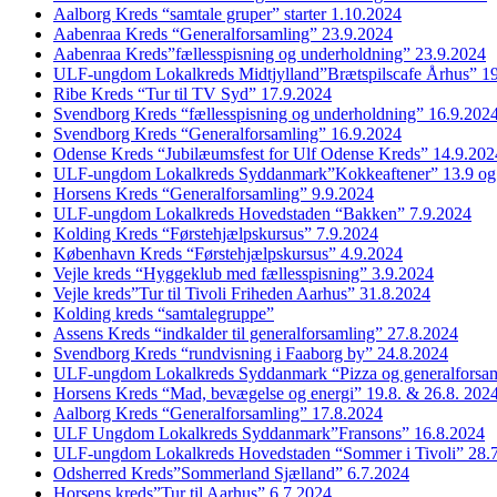
Aalborg Kreds “samtale gruper” starter 1.10.2024
Aabenraa Kreds “Generalforsamling” 23.9.2024
Aabenraa Kreds”fællesspisning og underholdning” 23.9.2024
ULF-ungdom Lokalkreds Midtjylland”Brætspilscafe Århus” 1
Ribe Kreds “Tur til TV Syd” 17.9.2024
Svendborg Kreds “fællesspisning og underholdning” 16.9.202
Svendborg Kreds “Generalforsamling” 16.9.2024
Odense Kreds “Jubilæumsfest for Ulf Odense Kreds” 14.9.202
ULF-ungdom Lokalkreds Syddanmark”Kokkeaftener” 13.9 og
Horsens Kreds “Generalforsamling” 9.9.2024
ULF-ungdom Lokalkreds Hovedstaden “Bakken” 7.9.2024
Kolding Kreds “Førstehjælpskursus” 7.9.2024
København Kreds “Førstehjælpskursus” 4.9.2024
Vejle kreds “Hyggeklub med fællesspisning” 3.9.2024
Vejle kreds”Tur til Tivoli Friheden Aarhus” 31.8.2024
Kolding kreds “samtalegruppe”
Assens Kreds “indkalder til generalforsamling” 27.8.2024
Svendborg Kreds “rundvisning i Faaborg by” 24.8.2024
ULF-ungdom Lokalkreds Syddanmark “Pizza og generalforsam
Horsens Kreds “Mad, bevægelse og energi” 19.8. & 26.8. 202
Aalborg Kreds “Generalforsamling” 17.8.2024
ULF Ungdom Lokalkreds Syddanmark”Fransons” 16.8.2024
ULF-ungdom Lokalkreds Hovedstaden “Sommer i Tivoli” 28.
Odsherred Kreds”Sommerland Sjælland” 6.7.2024
Horsens kreds”Tur til Aarhus” 6.7.2024