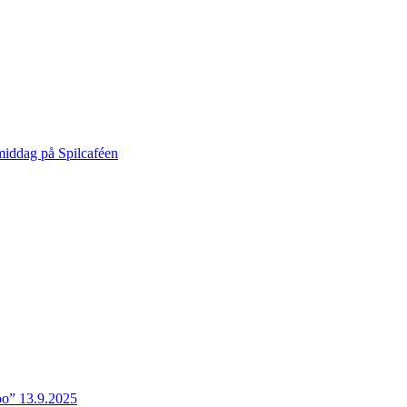
middag på Spilcaféen
o” 13.9.2025