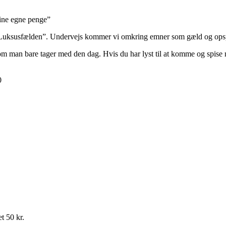
mine egne penge”
 i ”Luksusfælden”. Undervejs kommer vi omkring emner som gæld og ops
on som man bare tager med den dag. Hvis du har lyst til at komme og spis
0
et 50 kr.