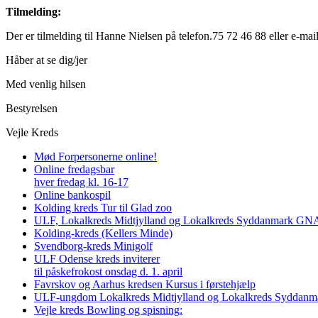
Tilmelding:
Der er tilmelding til Hanne Nielsen på telefon.75 72 46 88 eller e-mai
Håber at se dig/jer
Med venlig hilsen
Bestyrelsen
Vejle Kreds
Mød Forpersonerne online!
Online fredagsbar
hver fredag kl. 16-17
Online bankospil
Kolding kreds Tur til Glad zoo
ULF, Lokalkreds Midtjylland og Lokalkreds Syddanmark GNAG
Kolding-kreds (Kellers Minde)
Svendborg-kreds Minigolf
ULF Odense kreds inviterer
til påskefrokost onsdag d. 1. april
Favrskov og Aarhus kredsen Kursus i førstehjælp
ULF-ungdom Lokalkreds Midtjylland og Lokalkreds Syddanma
Vejle kreds Bowling og spisning: