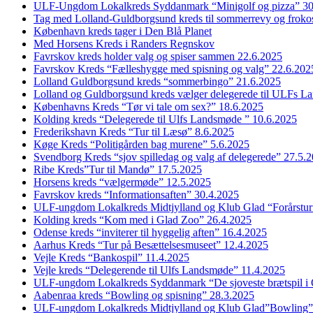
ULF-Ungdom Lokalkreds Syddanmark “Minigolf og pizza” 30
Tag med Lolland-Guldborgsund kreds til sommerrevy og froko
København kreds tager i Den Blå Planet
Med Horsens Kreds i Randers Regnskov
Favrskov kreds holder valg og spiser sammen 22.6.2025
Favrskov Kreds “Fælleshygge med spisning og valg” 22.6.202
Lolland Guldborgsund kreds “sommerbingo” 21.6.2025
Lolland og Guldborgsund kreds vælger delegerede til ULFs 
Københavns Kreds “Tør vi tale om sex?” 18.6.2025
Kolding kreds “Delegerede til Ulfs Landsmøde ” 10.6.2025
Frederikshavn Kreds “Tur til Læsø” 8.6.2025
Køge Kreds “Politigården bag murene” 5.6.2025
Svendborg Kreds “sjov spilledag og valg af delegerede” 27.5.
Ribe Kreds”Tur til Mandø” 17.5.2025
Horsens kreds “vælgermøde” 12.5.2025
Favrskov kreds “Informationsaften” 30.4.2025
ULF-ungdom Lokalkreds Midtjylland og Klub Glad “Forårstur
Kolding kreds “Kom med i Glad Zoo” 26.4.2025
Odense kreds “inviterer til hyggelig aften” 16.4.2025
Aarhus Kreds “Tur på Besættelsesmuseet” 12.4.2025
Vejle Kreds “Bankospil” 11.4.2025
Vejle kreds “Delegerende til Ulfs Landsmøde” 11.4.2025
ULF-ungdom Lokalkreds Syddanmark “De sjoveste brætspil i
Aabenraa kreds “Bowling og spisning” 28.3.2025
ULF-ungdom Lokalkreds Midtjylland og Klub Glad”Bowling”