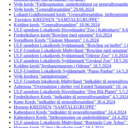
Vejle kreds “Fællesspisning, underholdning og generalforsaml
Vejle kreds “Generalforsamling” 29.06.2024
Lolland-Guldborgsund kreds “Generalforsamling, fællesspisni
Favrskov KREDSEN “SAMTALEGRUPPE”
Kolding kreds “Generalforsamling” 18.06.2024
ULF-ungdom Lokalkreds Hovedstaden”Zoo i København” 8.6
Frederikshavn kreds”Bowling med spisning” 8.6.2024
Svendborg Kreds “Tåsinge Museum” 1.6.2024
ULF-ungdom Lokalkreds Syddanmark “Bowling og buffet” 1.
ULF-Ungdom Lokalkreds Midtjylland “Bowling med spisning”
ULF-ungdom Lokalkreds Syddanmark”Odense Zoo” 1.6.2024
ULF-ungdom Lokalkreds Syddanmark”Givskud Zoo” 18.5.20
Kolding kreds”Jernbanemuseum i Odense” 18.5.2024
ULF-Ungdom Lokalkreds Syddanmark “Papas Papbar” 14.5.2
Vejle kredsen “samtalegruppe”
ULF-Ungdom lokalkreds Midtjylland “indkalder til generalfor
Aabenraa “Overnatning i shelter ved Ensted Naturpark” 10. og
ULF-ungdom Lokalkreds Hovedstaden “Den Blå Planet” 5.5.
Frederikshavn Kreds “indkalder til generalforsamling” 4.5.202
Køge Kreds “indkalder til generalforsamling” 30.4.2024
Horsens KREDSEN “SAMTALEGRUPPE”
København Kreds “indkalder til generalforsamling” 24.4.2024
København Kreds “fællesspisning og underholdning” 24.4.20
ULF-ungdom Lokalkreds Midtjylland “Brætspils Cafe Århus” 
Horsens kreds “Gåtur i Bygholm park” 19.4.2024