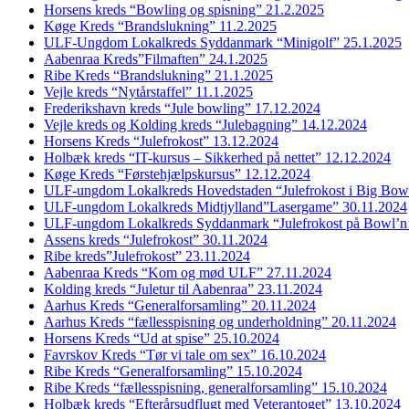
Horsens kreds “Bowling og spisning” 21.2.2025
Køge Kreds “Brandslukning” 11.2.2025
ULF-Ungdom Lokalkreds Syddanmark “Minigolf” 25.1.2025
Aabenraa Kreds”Filmaften” 24.1.2025
Ribe Kreds “Brandslukning” 21.1.2025
Vejle kreds “Nytårstaffel” 11.1.2025
Frederikshavn kreds “Jule bowling” 17.12.2024
Vejle kreds og Kolding kreds “Julebagning” 14.12.2024
Horsens Kreds “Julefrokost” 13.12.2024
Holbæk kreds “IT-kursus – Sikkerhed på nettet” 12.12.2024
Køge Kreds “Førstehjælpskursus” 12.12.2024
ULF-ungdom Lokalkreds Hovedstaden “Julefrokost i Big Bow
ULF-ungdom Lokalkreds Midtjylland”Lasergame” 30.11.2024
ULF-ungdom Lokalkreds Syddanmark “Julefrokost på Bowl’n
Assens kreds “Julefrokost” 30.11.2024
Ribe kreds”Julefrokost” 23.11.2024
Aabenraa Kreds “Kom og mød ULF” 27.11.2024
Kolding kreds “Juletur til Aabenraa” 23.11.2024
Aarhus Kreds “Generalforsamling” 20.11.2024
Aarhus Kreds “fællesspisning og underholdning” 20.11.2024
Horsens Kreds “Ud at spise” 25.10.2024
Favrskov Kreds “Tør vi tale om sex” 16.10.2024
Ribe Kreds “Generalforsamling” 15.10.2024
Ribe Kreds “fællesspisning, generalforsamling” 15.10.2024
Holbæk kreds “Efterårsudflugt med Veterantoget” 13.10.2024