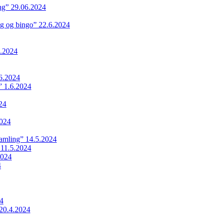
ing” 29.06.2024
ng og bingo” 22.6.2024
.2024
6.2024
 1.6.2024
24
024
samling” 14.5.2024
 11.5.2024
2024
4
24
20.4.2024