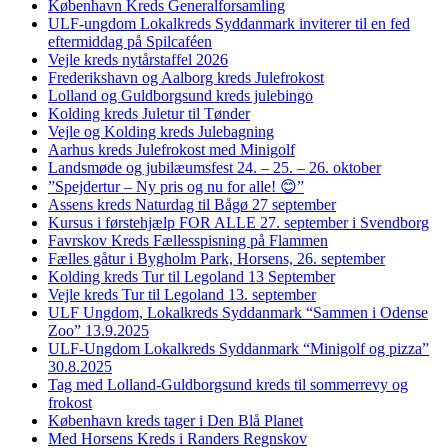
København Kreds Generalforsamling
ULF-ungdom Lokalkreds Syddanmark inviterer til en fed
eftermiddag på Spilcaféen
Vejle kreds nytårstaffel 2026
Frederikshavn og Aalborg kreds Julefrokost
Lolland og Guldborgsund kreds julebingo
Kolding kreds Juletur til Tønder
Vejle og Kolding kreds Julebagning
Aarhus kreds Julefrokost med Minigolf
Landsmøde og jubilæumsfest 24. – 25. – 26. oktober
”Spejdertur – Ny pris og nu for alle! 😊”
Assens kreds Naturdag til Bågø 27 september
Kursus i førstehjælp FOR ALLE 27. september i Svendborg
Favrskov Kreds Fællesspisning på Flammen
Fælles gåtur i Bygholm Park, Horsens, 26. september
Kolding kreds Tur til Legoland 13 September
Vejle kreds Tur til Legoland 13. september
ULF Ungdom, Lokalkreds Syddanmark “Sammen i Odense
Zoo” 13.9.2025
ULF-Ungdom Lokalkreds Syddanmark “Minigolf og pizza”
30.8.2025
Tag med Lolland-Guldborgsund kreds til sommerrevy og
frokost
København kreds tager i Den Blå Planet
Med Horsens Kreds i Randers Regnskov