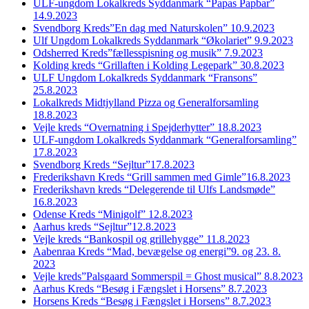
ULF-ungdom Lokalkreds Syddanmark “Papas Papbar”
14.9.2023
Svendborg Kreds”En dag med Naturskolen” 10.9.2023
Ulf Ungdom Lokalkreds Syddanmark “Økolariet” 9.9.2023
Odsherred Kreds”fællesspisning og musik” 7.9.2023
Kolding kreds “Grillaften i Kolding Legepark” 30.8.2023
ULF Ungdom Lokalkreds Syddanmark “Fransons”
25.8.2023
Lokalkreds Midtjylland Pizza og Generalforsamling
18.8.2023
Vejle kreds “Overnatning i Spejderhytter” 18.8.2023
ULF-ungdom Lokalkreds Syddanmark “Generalforsamling”
17.8.2023
Svendborg Kreds “Sejltur”17.8.2023
Frederikshavn Kreds “Grill sammen med Gimle”16.8.2023
Frederikshavn kreds “Delegerende til Ulfs Landsmøde”
16.8.2023
Odense Kreds “Minigolf” 12.8.2023
Aarhus kreds “Sejltur”12.8.2023
Vejle kreds “Bankospil og grillehygge” 11.8.2023
Aabenraa Kreds “Mad, bevægelse og energi”9. og 23. 8.
2023
Vejle kreds”Palsgaard Sommerspil = Ghost musical” 8.8.2023
Aarhus Kreds “Besøg i Fængslet i Horsens” 8.7.2023
Horsens Kreds “Besøg i Fængslet i Horsens” 8.7.2023