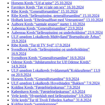
Horsens Kreds “Ud at spise” 25.10.2024
Favrskov Kreds “Tør vi tale om sex” 16.10.2024
Ribe Kreds “Generalforsamling” 15.10.2024
Ribe Kreds “fællesspisning, generalforsamling” 15.10.2024
Holbæk kreds “Efterårsudflugt med Veterantoget” 13.10.2024
Aalborg Kreds “samtale gruper” starter 1.10.2024
Aabenraa Kreds “Generalforsamling” 23.9.2024
Aabenraa Kreds”fællesspisning og underholdning” 23.9.2024
ULF-ungdom Lokalkreds Midtjylland”Brætspilscafe Århus”
19.9.2024
Ribe Kreds “Tur til TV Syd” 17.9.2024
Svendborg Kreds “fællesspisning og underholdning”
16.9.2024
Svendborg Kreds “Generalforsamling” 16.9.2024
Odense Kreds “Jubilæumsfest for Ulf Odense Kreds”
14.9.2024
ULF-ungdom Lokalkreds Syddanmark”Kokkeaftener” 13.9
og 20.9.2024
Horsens Kreds “Generalforsamling” 9.9.2024
ULF-ungdom Lokalkreds Hovedstaden “Bakken” 7.9.2024
Kolding Kreds “Førstehjælpskursus” 7.9.2024
København Kreds “Førstehjælpskursus” 4.9.2024
Vejle kreds “Hyggeklub med fællesspisning” 3.9.2024
Vejle kreds”Tur til Tivoli Friheden Aarhus” 31.8.2024
Kolding kreds “samtalegruppe”