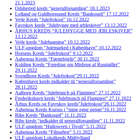
21.1.2023
Odsherred kreds “generalforsamling” 18.1.2023
Lolland og Guldborgsund Kreds “Bankospil” 17.12.2022
Vejle Kreds “Julefrokost” 16.12.2022
Favrskov kreds “Julehygge med æbleskiver” 13.12.2022
ÅRHUS KREDS “JULEHYGGE MED ÆBLESKIVER”
13.12.2022
Vejle kreds “Julebagning” 10.12.2022
ULF-ungdom “Julemarked i København” 10.12.2022
Horsens Kreds “Julefrokost” 9.12.2022
Aabenraa Kreds “Førstehjælp” 30.11.2022
Kolding Kreds “Foredrag om Misbrug af Rusmidler”
29.11.2022
Svendborg Kreds “Julefrokost”29.11.2022
København kreds indkalder til “generalforsamling”
28.11.2022
Aalborg Kreds “Julebrunch på Flammen” 27.11.2022
Frederikshavn kreds “Julebrunch på Flammen” 27.11.2022
Århus Kreds og Favrskov kreds”Julefrokost”26.11.2022
Aabenraa Kreds Kursus i ”mine egne penge”16.11.2022
Ribe Kreds “Bankospil” 11.11.2022
Ribe kreds “indkalder til generalforsamling” 11.11.2022
ULF-ungdom “Halloween i Tivoli” 5.11.2022
Aabenraa Kreds “Filmaften” 5.11.2022
ULF-ungdom Lokalkreds Midtjylland