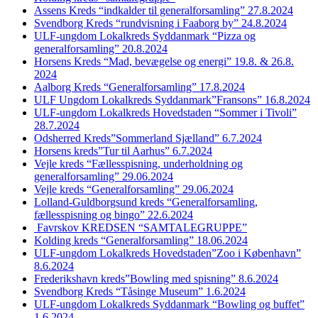
Assens Kreds “indkalder til generalforsamling” 27.8.2024
Svendborg Kreds “rundvisning i Faaborg by” 24.8.2024
ULF-ungdom Lokalkreds Syddanmark “Pizza og
generalforsamling” 20.8.2024
Horsens Kreds “Mad, bevægelse og energi” 19.8. & 26.8.
2024
Aalborg Kreds “Generalforsamling” 17.8.2024
ULF Ungdom Lokalkreds Syddanmark”Fransons” 16.8.2024
ULF-ungdom Lokalkreds Hovedstaden “Sommer i Tivoli”
28.7.2024
Odsherred Kreds”Sommerland Sjælland” 6.7.2024
Horsens kreds”Tur til Aarhus” 6.7.2024
Vejle kreds “Fællesspisning, underholdning og
generalforsamling” 29.06.2024
Vejle kreds “Generalforsamling” 29.06.2024
Lolland-Guldborgsund kreds “Generalforsamling,
fællesspisning og bingo” 22.6.2024
Favrskov KREDSEN “SAMTALEGRUPPE”
Kolding kreds “Generalforsamling” 18.06.2024
ULF-ungdom Lokalkreds Hovedstaden”Zoo i København”
8.6.2024
Frederikshavn kreds”Bowling med spisning” 8.6.2024
Svendborg Kreds “Tåsinge Museum” 1.6.2024
ULF-ungdom Lokalkreds Syddanmark “Bowling og buffet”
1.6.2024