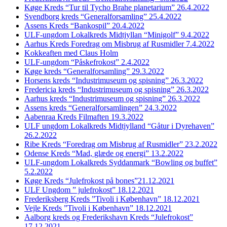
Køge Kreds “Tur til Tycho Brahe planetarium” 26.4.2022
Svendborg kreds “Generalforsamling” 25.4.2022
Assens Kreds “Bankospil” 20.4.2022
ULF-ungdom Lokalkreds Midtjyllan “Minigolf” 9.4.2022
Aarhus Kreds Foredrag om Misbrug af Rusmidler 7.4.2022
Kokkeaften med Claus Holm
ULF-ungdom “Påskefrokost” 2.4.2022
Køge kreds “Generalforsamling” 29.3.2022
Horsens kreds “Industrimuseum og spisning” 26.3.2022
Fredericia kreds “Industrimuseum og spisning” 26.3.2022
Aarhus kreds “Industrimuseum og spisning” 26.3.2022
Assens kreds “Generalforsamlingen” 24.3.2022
Aabenraa Kreds Filmaften 19.3.2022
ULF ungdom Lokalkreds Midtjylland “Gåtur i Dyrehaven”
26.2.2022
Ribe Kreds “Foredrag om Misbrug af Rusmidler” 23.2.2022
Odense Kreds “Mad, glæde og energi” 13.2.2022
ULF-ungdom Lokalkreds Syddanmark “Bowling og buffet”
5.2.2022
Køge Kreds “Julefrokost på bones”21.12.2021
ULF Ungdom ” julefrokost” 18.12.2021
Frederiksberg Kreds ”Tivoli i København” 18.12.2021
Vejle Kreds ”Tivoli i København” 18.12.2021
Aalborg kreds og Frederikshavn Kreds “Julefrokost”
17.12.2021