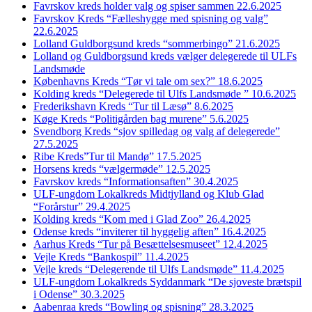
Favrskov kreds holder valg og spiser sammen 22.6.2025
Favrskov Kreds “Fælleshygge med spisning og valg”
22.6.2025
Lolland Guldborgsund kreds “sommerbingo” 21.6.2025
Lolland og Guldborgsund kreds vælger delegerede til ULFs
Landsmøde
Københavns Kreds “Tør vi tale om sex?” 18.6.2025
Kolding kreds “Delegerede til Ulfs Landsmøde ” 10.6.2025
Frederikshavn Kreds “Tur til Læsø” 8.6.2025
Køge Kreds “Politigården bag murene” 5.6.2025
Svendborg Kreds “sjov spilledag og valg af delegerede”
27.5.2025
Ribe Kreds”Tur til Mandø” 17.5.2025
Horsens kreds “vælgermøde” 12.5.2025
Favrskov kreds “Informationsaften” 30.4.2025
ULF-ungdom Lokalkreds Midtjylland og Klub Glad
“Forårstur” 29.4.2025
Kolding kreds “Kom med i Glad Zoo” 26.4.2025
Odense kreds “inviterer til hyggelig aften” 16.4.2025
Aarhus Kreds “Tur på Besættelsesmuseet” 12.4.2025
Vejle Kreds “Bankospil” 11.4.2025
Vejle kreds “Delegerende til Ulfs Landsmøde” 11.4.2025
ULF-ungdom Lokalkreds Syddanmark “De sjoveste brætspil
i Odense” 30.3.2025
Aabenraa kreds “Bowling og spisning” 28.3.2025