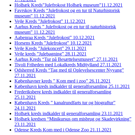
Holbæk Kreds”Julefrokost Holbæk museum”11.12.2021
Favrskov Kreds “Julefrokost og en tur til Naturhistorisk
museum” 11.12.2021
Vejle Kreds ”Julefrokost” 11.12.2021
Aarhus Kreds ” Julefrokost og en tur til naturhistorisk
museum” 11.12.2021
Aabenraa Kreds “Julefrokost” 10.12.2021
Horsens Kreds ”Julefrokost” 10.12.2021
Vejle Kreds ”Julekoncert” 29.11.2021
Vejle kreds ”Julebagning” 28.11.2021
Aarhus Kreds “Tur på Besættelsesmuseet” 27.11.2021
Tivoli Friheden med Lokalkreds Midtjylland 27.11.2021
Odsherred Kreds “Tag med til Oplevelsescenter Nyvang”
27.11.2021
Københavner kreds ” Kom med i zoo” 26.11.2021
København kreds indkalder til generalforsamling 25.11.2021
Frederiksberg kreds indkalder til generalforsamling
25.11.2021
København Kreds ” kanalrundfarts tur og biograftur”
24.11.2021
Holbæk kreds indkalder til generalforsamling 23.11.2021
Holbæk kredsen “Minikursus om misbrug og Skadevirkning”
23.11.2021
Odense Kreds Kom med i Odense Zoo 21.11.2021