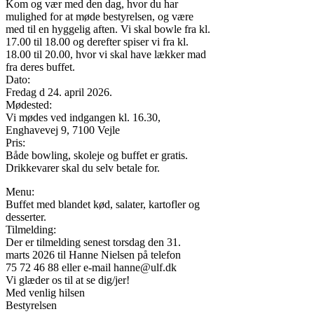
Kom og vær med den dag, hvor du har
mulighed for at møde bestyrelsen, og være
med til en hyggelig aften. Vi skal bowle fra kl.
17.00 til 18.00 og derefter spiser vi fra kl.
18.00 til 20.00, hvor vi skal have lækker mad
fra deres buffet.
Dato:
Fredag d 24. april 2026.
Mødested:
Vi mødes ved indgangen kl. 16.30,
Enghavevej 9, 7100 Vejle
Pris:
Både bowling, skoleje og buffet er gratis.
Drikkevarer skal du selv betale for.
Menu:
Buffet med blandet kød, salater, kartofler og
desserter.
Tilmelding:
Der er tilmelding senest torsdag den 31.
marts 2026 til Hanne Nielsen på telefon
75 72 46 88 eller e-mail hanne@ulf.dk
Vi glæder os til at se dig/jer!
Med venlig hilsen
Bestyrelsen