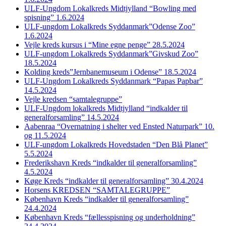
ULF-Ungdom Lokalkreds Midtjylland “Bowling med
spisning” 1.6.2024
ULF-ungdom Lokalkreds Syddanmark”Odense Zoo”
1.6.2024
Vejle kreds kursus i “Mine egne penge” 28.5.2024
ULF-ungdom Lokalkreds Syddanmark”Givskud Zoo”
18.5.2024
Kolding kreds”Jernbanemuseum i Odense” 18.5.2024
ULF-Ungdom Lokalkreds Syddanmark “Papas Papbar”
14.5.2024
Vejle kredsen “samtalegruppe”
ULF-Ungdom lokalkreds Midtjylland “indkalder til
generalforsamling” 14.5.2024
Aabenraa “Overnatning i shelter ved Ensted Naturpark” 10.
og 11.5.2024
ULF-ungdom Lokalkreds Hovedstaden “Den Blå Planet”
5.5.2024
Frederikshavn Kreds “indkalder til generalforsamling”
4.5.2024
Køge Kreds “indkalder til generalforsamling” 30.4.2024
Horsens KREDSEN “SAMTALEGRUPPE”
København Kreds “indkalder til generalforsamling”
24.4.2024
København Kreds “fællesspisning og underholdning”