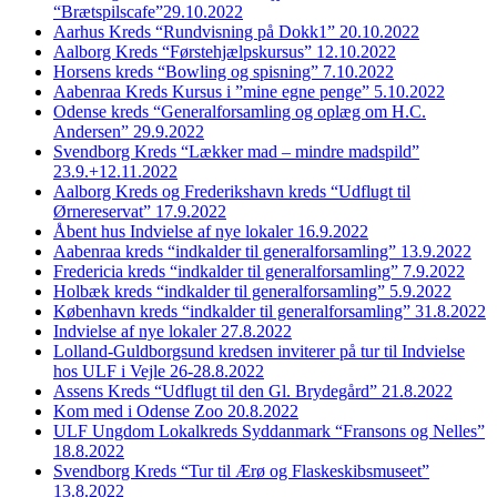
“Brætspilscafe”29.10.2022
Aarhus Kreds “Rundvisning på Dokk1” 20.10.2022
Aalborg Kreds “Førstehjælpskursus” 12.10.2022
Horsens kreds “Bowling og spisning” 7.10.2022
Aabenraa Kreds Kursus i ”mine egne penge” 5.10.2022
Odense kreds “Generalforsamling og oplæg om H.C.
Andersen” 29.9.2022
Svendborg Kreds “Lækker mad – mindre madspild”
23.9.+12.11.2022
Aalborg Kreds og Frederikshavn kreds “Udflugt til
Ørnereservat” 17.9.2022
Åbent hus Indvielse af nye lokaler 16.9.2022
Aabenraa kreds “indkalder til generalforsamling” 13.9.2022
Fredericia kreds “indkalder til generalforsamling” 7.9.2022
Holbæk kreds “indkalder til generalforsamling” 5.9.2022
København kreds “indkalder til generalforsamling” 31.8.2022
Indvielse af nye lokaler 27.8.2022
Lolland-Guldborgsund kredsen inviterer på tur til Indvielse
hos ULF i Vejle 26-28.8.2022
Assens Kreds “Udflugt til den Gl. Brydegård” 21.8.2022
Kom med i Odense Zoo 20.8.2022
ULF Ungdom Lokalkreds Syddanmark “Fransons og Nelles”
18.8.2022
Svendborg Kreds “Tur til Ærø og Flaskeskibsmuseet”
13.8.2022