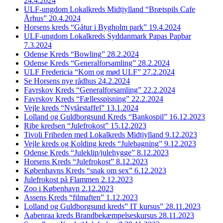
24.4.2024
ULF-ungdom Lokalkreds Midtjylland “Brætspils Cafe
Århus” 20.4.2024
Horsens kreds “Gåtur i Bygholm park” 19.4.2024
ULF-ungdom Lokalkreds Syddanmark Papas Papbar
7.3.2024
Odense Kreds “Bowling” 28.2.2024
Odense Kreds “Generalforsamling” 28.2.2024
ULF Fredericia “Kom og mød ULF” 27.2.2024
Se Horsens nye rådhus 24.2.2024
Favrskov Kreds “Generalforsamling” 22.2.2024
Favrskov Kreds “Fællesspisning” 22.2.2024
Vejle kreds “Nytårstaffel” 13.1.2024
Lolland og Guldborgsund Kreds “Bankospil” 16.12.2023
Ribe kredsen “Julefrokost” 15.12.2023
Tivoli Friheden med Lokalkreds Midtjylland 9.12.2023
Vejle kreds og Kolding kreds “Julebagning” 9.12.2023
Odense Kreds “Juleklip/julehygge” 8.12.2023
Horsens Kreds “Julefrokost” 8.12.2023
Københavns Kreds “snak om sex” 6.12.2023
Julefrokost på Flammen 2.12.2023
Zoo i København 2.12.2023
Assens Kreds “filmaften” 1.12.2023
Lolland og Guldborgsund kreds” IT kursus” 28.11.2023
Aabenraa kreds Brandbekæmpelseskursus 28.11.2023