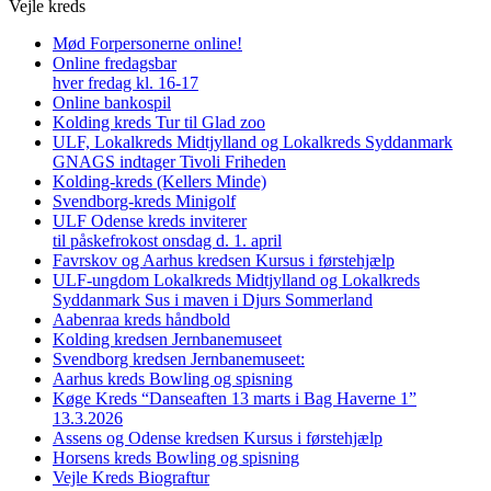
Vejle kreds
Mød Forpersonerne online!
Online fredagsbar
hver fredag kl. 16-17
Online bankospil
Kolding kreds Tur til Glad zoo
ULF, Lokalkreds Midtjylland og Lokalkreds Syddanmark
GNAGS indtager Tivoli Friheden
Kolding-kreds (Kellers Minde)
Svendborg-kreds Minigolf
ULF Odense kreds inviterer
til påskefrokost onsdag d. 1. april
Favrskov og Aarhus kredsen Kursus i førstehjælp
ULF-ungdom Lokalkreds Midtjylland og Lokalkreds
Syddanmark Sus i maven i Djurs Sommerland
Aabenraa kreds håndbold
Kolding kredsen Jernbanemuseet
Svendborg kredsen Jernbanemuseet:
Aarhus kreds Bowling og spisning
Køge Kreds “Danseaften 13 marts i Bag Haverne 1”
13.3.2026
Assens og Odense kredsen Kursus i førstehjælp
Horsens kreds Bowling og spisning
Vejle Kreds Biograftur