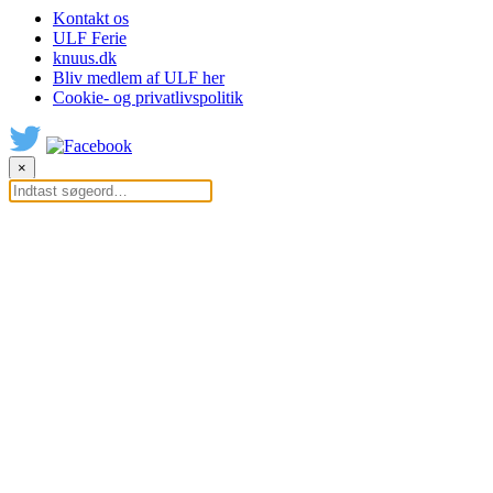
Kontakt os
ULF Ferie
knuus.dk
Bliv medlem af ULF her
Cookie- og privatlivspolitik
×