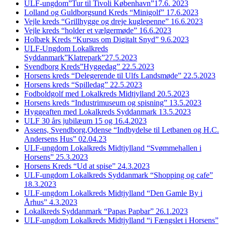
ULF-ungdom”Tur til Tivoli København”17.6. 2023
Lolland og Guldborgsund Kreds “Minigolf” 17.6.2023
Vejle kreds “Grillhygge og dreje kuglepenne” 16.6.2023
Vejle kreds “holder et vælgermøde” 16.6.2023
Holbæk Kreds “Kursus om Digitalt Snyd” 9.6.2023
ULF-Ungdom Lokalkreds
Syddanmark”Klatrepark”27.5.2023
Svendborg Kreds”Hyggedag” 22.5.2023
Horsens kreds “Delegerende til Ulfs Landsmøde” 22.5.2023
Horsens kreds “Spilledag” 22.5.2023
Fodboldgolf med Lokalkreds Midtjylland 20.5.2023
Horsens kreds “Industrimuseum og spisning” 13.5.2023
Hyggeaften med Lokalkreds Syddanmark 13.5.2023
ULF 30 års jubilæum 15 og 16.4.2023
Assens, Svendborg,Odense “Indbydelse til Letbanen og H.C.
Andersens Hus” 02.04.23
ULF-ungdom Lokalkreds Midtjylland “Svømmehallen i
Horsens” 25.3.2023
Horsens Kreds “Ud at spise” 24.3.2023
ULF-ungdom Lokalkreds Syddanmark “Shopping og cafe”
18.3.2023
ULF-ungdom Lokalkreds Midtjylland “Den Gamle By i
Århus” 4.3.2023
Lokalkreds Syddanmark “Papas Papbar” 26.1.2023
ULF-ungdom Lokalkreds Midtjylland “i Fængslet i Horsens”