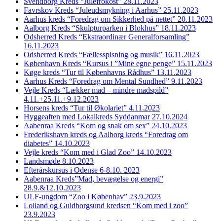
Svendborg Kreds “Julefrokost” 28.11.2023
Favrskov Kreds “Juleudsmykning i Aarhus” 25.11.2023
Aarhus kreds “Foredrag om Sikkerhed på nettet” 20.11.2023
Aalborg Kreds “Skulpturparken i Blokhus” 18.11.2023
Odsherred Kreds “Ekstraordinær Generalforsamling”
16.11.2023
Odsherred Kreds “Fællesspisning og musik” 16.11.2023
København Kreds “Kursus i ”Mine egne penge” 15.11.2023
Køge kreds “Tur til Københavns Rådhus” 13.11.2023
Aarhus Kreds “Foredrag om Mental Sundhed” 9.11.2023
Vejle Kreds “Lækker mad – mindre madspild”
4.11.+25.11.+9.12.2023
Horsens kreds “Tur til Økolariet” 4.11.2023
Hyggeaften med Lokalkreds Syddanmar 27.10.2024
Aabenraa Kreds “Kom og snak om sex” 24.10.2023
Frederikshavn kreds og Aalborg kreds “Foredrag om
diabetes” 14.10.2023
Vejle kreds “Kom med i Glad Zoo” 14.10.2023
Landsmøde 8.10.2023
Efterårskursus i Odense 6-8.10. 2023
Aabenraa Kreds”Mad, bevægelse og energi”
28.9.&12.10.2023
ULF-ungdom “Zoo i Københav” 23.9.2023
Lolland og Guldborgsund kredsen “Kom med i zoo”
23.9.2023