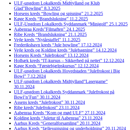
ULF-ungdom Lokalkreds Midtjylland og Klub
Glad”Bowling” 8.3.2025
Horsens kreds “Bowling og spisning” 21.2.2025
Køge Kreds “Brandslukning” 11.2.2025
ULF-Ungdom Lokalkreds Syddanmark “Minigolf” 25.1.2025
Aabenraa Kreds”Filmaften” 24.1.2025
Ribe Kreds “Brandslukning” 21.1.2025
Vejle kreds “Nytårstaffel” 11.1.2025
Frederikshavn kreds “Jule bowling” 17.12.2024
Vejle kreds og Kolding kreds “Julebagning” 14.12.2024
Horsens Kreds “Julefrokost” 13.12.2024
Holbæk kreds “IT-kursus – Sikkerhed på nettet” 12.12.2024
Køge Kreds “Førstehjælpskursus” 12.12.2024
ULF-ungdom Lokalkreds Hovedstaden “Julefrokost i Big
Bowl” 7.12.2024
ULF-ungdom Lokalkreds Midtjylland”Lasergame”
30.11.2024
ULF-ungdom Lokalkreds Syddanmark “Julefrokost på
Bowl’n’Fun” 30.11.2024
Assens kreds “Julefrokost” 30.11.2024
Ribe kreds”Julefrokost” 23.11.2024
Aabenraa Kreds “Kom og mød ULF” 27.11.2024
Kolding kreds “Juletur til Aabenraa” 23.11.2024
Aarhus Kreds “Generalforsamling” 20.11.2024
Aarhus Kreds “fællesspisning og underholdning” 20.11.2024