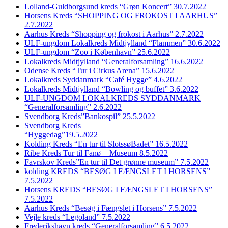
Lolland-Guldborgsund kreds “Grøn Koncert” 30.7.2022
Horsens Kreds “SHOPPING OG FROKOST I AARHUS”
2.7.2022
Aarhus Kreds “Shopping og frokost i Aarhus” 2.7.2022
ULF-ungdom Lokalkreds Midtjylland “Flammen” 30.6.2022
ULF-ungdom “Zoo i København” 25.6.2022
Lokalkreds Midtjylland “Generalforsamling” 16.6.2022
Odense Kreds “Tur i Cirkus Arena” 15.6.2022
Lokalkreds Syddanmark “Café Hygge” 4.6.2022
Lokalkreds Midtjylland “Bowling og buffet” 3.6.2022
ULF-UNGDOM LOKALKREDS SYDDANMARK
“Generalforsamling” 2.6.2022
Svendborg Kreds”Bankospil” 25.5.2022
Svendborg Kreds
“Hyggedag”19.5.2022
Kolding Kreds “En tur til SlotssøBadet” 16.5.2022
Ribe Kreds Tur til Fanø + Museum 8.5.2022
Favrskov Kreds”En tur til Det grønne museum” 7.5.2022
kolding KREDS “BESØG I FÆNGSLET I HORSENS”
7.5.2022
Horsens KREDS “BESØG I FÆNGSLET I HORSENS”
7.5.2022
Aarhus Kreds “Besøg i Fængslet i Horsens” 7.5.2022
Vejle kreds “Legoland” 7.5.2022
Frederikshavn kreds “Generalforsamling” 6.5.2022