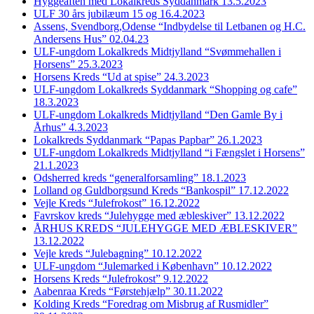
Hyggeaften med Lokalkreds Syddanmark 13.5.2023
ULF 30 års jubilæum 15 og 16.4.2023
Assens, Svendborg,Odense “Indbydelse til Letbanen og H.C.
Andersens Hus” 02.04.23
ULF-ungdom Lokalkreds Midtjylland “Svømmehallen i
Horsens” 25.3.2023
Horsens Kreds “Ud at spise” 24.3.2023
ULF-ungdom Lokalkreds Syddanmark “Shopping og cafe”
18.3.2023
ULF-ungdom Lokalkreds Midtjylland “Den Gamle By i
Århus” 4.3.2023
Lokalkreds Syddanmark “Papas Papbar” 26.1.2023
ULF-ungdom Lokalkreds Midtjylland “i Fængslet i Horsens”
21.1.2023
Odsherred kreds “generalforsamling” 18.1.2023
Lolland og Guldborgsund Kreds “Bankospil” 17.12.2022
Vejle Kreds “Julefrokost” 16.12.2022
Favrskov kreds “Julehygge med æbleskiver” 13.12.2022
ÅRHUS KREDS “JULEHYGGE MED ÆBLESKIVER”
13.12.2022
Vejle kreds “Julebagning” 10.12.2022
ULF-ungdom “Julemarked i København” 10.12.2022
Horsens Kreds “Julefrokost” 9.12.2022
Aabenraa Kreds “Førstehjælp” 30.11.2022
Kolding Kreds “Foredrag om Misbrug af Rusmidler”