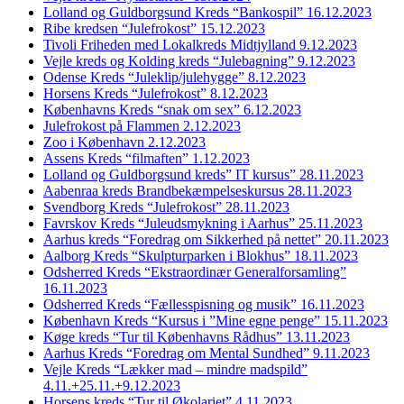
Lolland og Guldborgsund Kreds “Bankospil” 16.12.2023
Ribe kredsen “Julefrokost” 15.12.2023
Tivoli Friheden med Lokalkreds Midtjylland 9.12.2023
Vejle kreds og Kolding kreds “Julebagning” 9.12.2023
Odense Kreds “Juleklip/julehygge” 8.12.2023
Horsens Kreds “Julefrokost” 8.12.2023
Københavns Kreds “snak om sex” 6.12.2023
Julefrokost på Flammen 2.12.2023
Zoo i København 2.12.2023
Assens Kreds “filmaften” 1.12.2023
Lolland og Guldborgsund kreds” IT kursus” 28.11.2023
Aabenraa kreds Brandbekæmpelseskursus 28.11.2023
Svendborg Kreds “Julefrokost” 28.11.2023
Favrskov Kreds “Juleudsmykning i Aarhus” 25.11.2023
Aarhus kreds “Foredrag om Sikkerhed på nettet” 20.11.2023
Aalborg Kreds “Skulpturparken i Blokhus” 18.11.2023
Odsherred Kreds “Ekstraordinær Generalforsamling”
16.11.2023
Odsherred Kreds “Fællesspisning og musik” 16.11.2023
København Kreds “Kursus i ”Mine egne penge” 15.11.2023
Køge kreds “Tur til Københavns Rådhus” 13.11.2023
Aarhus Kreds “Foredrag om Mental Sundhed” 9.11.2023
Vejle Kreds “Lækker mad – mindre madspild”
4.11.+25.11.+9.12.2023
Horsens kreds “Tur til Økolariet” 4.11.2023