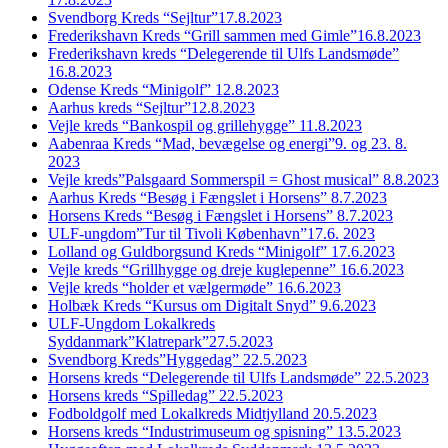
Svendborg Kreds “Sejltur”17.8.2023
Frederikshavn Kreds “Grill sammen med Gimle”16.8.2023
Frederikshavn kreds “Delegerende til Ulfs Landsmøde”
16.8.2023
Odense Kreds “Minigolf” 12.8.2023
Aarhus kreds “Sejltur”12.8.2023
Vejle kreds “Bankospil og grillehygge” 11.8.2023
Aabenraa Kreds “Mad, bevægelse og energi”9. og 23. 8.
2023
Vejle kreds”Palsgaard Sommerspil = Ghost musical” 8.8.2023
Aarhus Kreds “Besøg i Fængslet i Horsens” 8.7.2023
Horsens Kreds “Besøg i Fængslet i Horsens” 8.7.2023
ULF-ungdom”Tur til Tivoli København”17.6. 2023
Lolland og Guldborgsund Kreds “Minigolf” 17.6.2023
Vejle kreds “Grillhygge og dreje kuglepenne” 16.6.2023
Vejle kreds “holder et vælgermøde” 16.6.2023
Holbæk Kreds “Kursus om Digitalt Snyd” 9.6.2023
ULF-Ungdom Lokalkreds
Syddanmark”Klatrepark”27.5.2023
Svendborg Kreds”Hyggedag” 22.5.2023
Horsens kreds “Delegerende til Ulfs Landsmøde” 22.5.2023
Horsens kreds “Spilledag” 22.5.2023
Fodboldgolf med Lokalkreds Midtjylland 20.5.2023
Horsens kreds “Industrimuseum og spisning” 13.5.2023