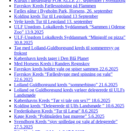
Kursus i førstehjælp FOR ALLE 27. september i Svendborg
Favrskov Kreds Fællesspisning på Flammen
Fælles gåtur i Bygholm Park, Horsens, 26. september
Kolding kreds Tur til Legoland 13 September
Vejle kreds Tur til Legoland 13. september
ULF Ungdom, Lokalkreds Syddanmark “Sammen i Odense
Zoo” 13.9.2025
ULF-Ungdom Lokalkreds Syddanmark “Minigolf og pizza”
30.8.2025
Tag med Lolland-Guldborgsund kreds til sommerrevy og
frokost
København kreds tager i Den Blå Planet
Med Horsens Kreds i Randers Regnskov
Favrskov kreds holder valg og spiser sammen 22.6.2025
Favrskov Kreds “Fælleshygge med spisning og valg”
22.6.2025
Lolland Guldborgsund kreds “sommerbingo” 21.6.2025
Lolland og Guldborgsund kreds vælger delegerede til ULFs
Landsmøde
Københavns Kreds “Tør vi tale om sex?” 18.6.2025
Kolding kreds “Delegerede til Ulfs Landsmøde ” 10.6.2025
Frederikshavn Kreds “Tur til Læsø” 8.6.2025
Køge Kreds “Politigården bag murene” 5.6.2025
Svendborg Kreds “sjov spilledag og valg af delegerede”
27.5.2025