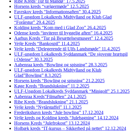
Ribe Kreds”Tur til Mandø” 17.5.2025
Horsens kreds “vælgermøde” 12.5.2025
Favrskov kreds “Informationsaften” 30.4.2025
ULF-ungdom Lokalkreds Midtjylland og Klub Glad
“Forårstur” 29.4.2025
Kolding kreds “Kom med i Glad Zoo” 26.4.2025
Odense kreds “inviterer til hyggelig aften” 16.4.2025
Aarhus Kreds “Tur på Besættelsesmuseet” 12.4.2025
Vejle Kreds “Bankospil” 11.4.2025
Vejle kreds “Delegerende til Ulfs Landsmøde” 11.4.2025
ULF-ungdom Lokalkreds Syddanmark “De sjoveste brætspil
i Odense” 30.3.2025
Aabenraa kreds “Bowling og spisning” 28.3.2025
ULF-ungdom Lokalkreds Midtjylland og Klub
Glad”Bowling” 8.3.2025
Horsens kreds “Bowling og spisning” 21.2.2025
Køge Kreds “Brandslukning” 11.2.2025
ULF-Ungdom Lokalkreds Syddanmark “Minigolf” 25.1.2025
Aabenraa Kreds”Filmaften” 24.1.2025
Ribe Kreds “Brandslukning” 21.1.2025
Vejle kreds “Nytårstaffel” 11.1.2025
Frederikshavn kreds “Jule bowling” 17.12.2024
Vejle kreds og Kolding kreds “Julebagning” 14.12.2024
Horsens Kreds “Julefrokost” 13.12.2024
Holbæk kreds “IT-kursus – Sikkerhed på nettet” 12.12.2024