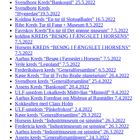
Svendborg Kreds”Bankospil” 25.5.2022
Svendborg Kreds
“Hyggedag”19.5.2022
Kolding Kreds “En tur til SlotssøBadet” 16.5.2022
Ribe Kreds Tur til Fanø + Museum 8.5.2022
Favrskov Kreds”En tur til Det grønne museum” 7.5.2022
kolding KREDS “BESØG I FÆNGSLET I HORSENS”
7.5.2022
Horsens KREDS “BESØG I FÆNGSLET I HORSENS”
7.5.2022
Aarhus Kreds “Besøg i Fængslet i Horsens” 7.5.2022
Vejle kreds “Legoland” 7.5.2022
Frederikshavn kreds “Generalforsamling” 6.5.2022
Køge Kreds “Tur til Tycho Brahe planetarium” 26.4.2022
Svendborg kreds “Generalforsamling” 25.4.2022
Assens Kreds “Bankospil” 20.4.2022
ULF-ungdom Lokalkreds Midtjyllan “Minigolf” 9.4.2022
Aarhus Kreds Foredrag om Misbrug af Rusmidler 7.4.2022
Kokkeaften med Claus Holm
ULF-ungdom “Påskefrokost” 2.4.2022
Køge kreds “Generalforsamling” 29.3.2022
Horsens kreds “Industrimuseum og spisning” 26.3.2022
Fredericia kreds “Industrimuseum og spisning” 26.3.2022
Aarhus kreds “Industrimuseum og spisning” 26.3.2022
Assens kreds “Generalforsamlingen” 24.3.2022