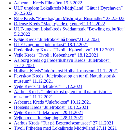
Aabenraa Kreds Filmaften 19.3.2022
ULF ungdom Lokalkreds Midtjylland “Gåtur i Dyrehaven”
26.2.2022
Ribe Kreds “Foredrag om Misbrug af Rusmidler” 23.2.2022
Odense Kreds “Mad, glæde og energi” 13.2.2022
ULF-ungdom Lokalkreds Syddanmark “Bowling og buffet”
5.2.2022
Køge Kreds “Julefrokost på bones”21.12.2021
ULF Ungdom ” julefrokost” 18.12.2021
Frederiksberg Kreds ”Tivoli i København” 18.12.2021
Vejle Kreds ”Tivoli i København” 18.12.2021
Aalborg kreds og Frederikshavn Kreds “Julefrokost”
17.12.2021
Holbæk Kreds”Julefrokost Holbæk museum”11.12.2021
Favrskov Kreds “Julefrokost og en tur til Naturhistorisk
museum” 11.12.2021
Vejle Kreds ”Julefrokost” 11.12.2021
Aarhus Kreds ” Julefrokost og en tur til naturhistorisk
museum” 11.12.2021
Aabenraa Kreds “Julefrokost” 10.12.2021
Horsens Kreds ”Julefrokost” 10.12.2021
Vejle Kreds ”Julekoncert” 29.11.2021
Vejle kreds ”Julebagning” 28.11.2021
Aarhus Kreds “Tur på Besættelsesmuseet” 27.11.2021
Tivoli Friheden med Lokalkreds Midtjylland 27.11.2021