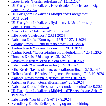
Køge Kreds “Førstehjælpskursus” 12.12.2024
ULF-ungdom Lokalkreds Hovedstaden “Julefrokost i Big
Bowl” 7.12.2024
ULF-ungdom Lokalkreds Midtjylland”Lasergame”
30.11.2024
ULF-ungdom Lokalkreds Syddanmark “Julefrokost på
Bowl’n’Fun” 30.11.2024
Assens kreds “Julefrokost” 30.11.2024
Ribe kreds”Julefrokost” 23.11.2024
Aabenraa Kreds “Kom og mød ULF” 27.11.2024
Kolding kreds “Juletur til Aabenraa” 23.11.2024
Aarhus Kreds “Generalforsamling” 20.11.2024
Aarhus Kreds “fællesspisning og underholdning” 20.11.2024
Horsens Kreds “Ud at spise” 25.10.2024
Favrskov Kreds “Tør vi tale om sex” 16.10.2024
Ribe Kreds “Generalforsamling” 15.10.2024
Ribe Kreds “fællesspisning, generalforsamling” 15.10.2024
Holbæk kreds “Efterårsudflugt med Veterantoget” 13.10.2024
Aalborg Kreds “samtale gruper” starter 1.10.2024
Aabenraa Kreds “Generalforsamling” 23.9.2024
Aabenraa Kreds”fællesspisning og underholdning” 23.9.2024
ULF-ungdom Lokalkreds Midtjylland”Brætspilscafe Århus”
19.9.2024
Ribe Kreds “Tur til TV Syd” 17.9.2024
Svendborg Kreds “fællesspisning og underholdning”