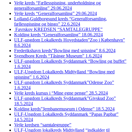
Vejle kreds “Fællesspisning, underholdning og
generalforsamling” 29.06.2024
Vejle kreds “Generalforsamling” 29.06.2024
Lolland-Guldborgsund kreds “Generalforsamling,
fællesspisning og bingo” 22.6.2024
Favrskov KREDSEN “SAMTALEGRUPPE”
Kolding kreds “Generalforsamling” 18.06.2024
ULF-ungdom Lokalkreds Hovedstaden”Zoo i København”
8.6.2024
Frederikshavn kreds”Bowling med spisning” 8.6.2024
Svendborg Kreds “Tåsinge Museum” 1.6.2024
ULF-ungdom Lokalkreds Syddanmark “Bowling og buffet”
1.6.2024
ULF-Ungdom Lokalkreds Midtjylland “Bowling med
spisning” 1.6.2024
ULF-ungdom Lokalkreds Syddanmark”Odense Zoo”
1.6.2024
Vejle kreds kursus i “Mine egne penge” 28.5.2024
ULF-ungdom Lokalkreds Syddanmark”Givskud Zoo”
18.5.2024
Kolding kreds”Jernbanemuseum i Odense” 18.5.2024
ULF-Ungdom Lokalkreds Syddanmark “Papas Papbar”
14.5.2024
Vejle kredsen “samtalegruppe”
ULF-Ungdom lokalkreds Midtjylland “indkalder til