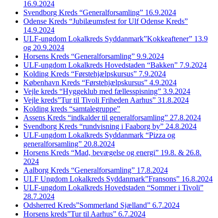
16.9.2024
Svendborg Kreds “Generalforsamling” 16.9.2024
Odense Kreds “Jubilæumsfest for Ulf Odense Kreds”
14.9.2024
ULF-ungdom Lokalkreds Syddanmark”Kokkeaftener” 13.9
og 20.9.2024
Horsens Kreds “Generalforsamling” 9.9.2024
ULF-ungdom Lokalkreds Hovedstaden “Bakken” 7.9.2024
Kolding Kreds “Førstehjælpskursus” 7.9.2024
København Kreds “Førstehjælpskursus” 4.9.2024
Vejle kreds “Hyggeklub med fællesspisning” 3.9.2024
Vejle kreds”Tur til Tivoli Friheden Aarhus” 31.8.2024
Kolding kreds “samtalegruppe”
Assens Kreds “indkalder til generalforsamling” 27.8.2024
Svendborg Kreds “rundvisning i Faaborg by” 24.8.2024
ULF-ungdom Lokalkreds Syddanmark “Pizza og
generalforsamling” 20.8.2024
Horsens Kreds “Mad, bevægelse og energi” 19.8. & 26.8.
2024
Aalborg Kreds “Generalforsamling” 17.8.2024
ULF Ungdom Lokalkreds Syddanmark”Fransons” 16.8.2024
ULF-ungdom Lokalkreds Hovedstaden “Sommer i Tivoli”
28.7.2024
Odsherred Kreds”Sommerland Sjælland” 6.7.2024
Horsens kreds”Tur til Aarhus” 6.7.2024