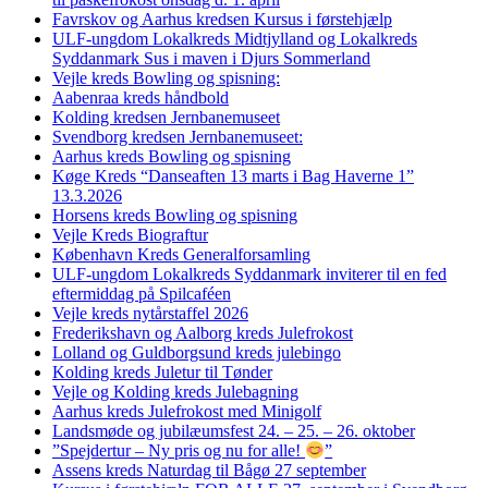
Favrskov og Aarhus kredsen Kursus i førstehjælp
ULF-ungdom Lokalkreds Midtjylland og Lokalkreds
Syddanmark Sus i maven i Djurs Sommerland
Vejle kreds Bowling og spisning:
Aabenraa kreds håndbold
Kolding kredsen Jernbanemuseet
Svendborg kredsen Jernbanemuseet:
Aarhus kreds Bowling og spisning
Køge Kreds “Danseaften 13 marts i Bag Haverne 1”
13.3.2026
Horsens kreds Bowling og spisning
Vejle Kreds Biograftur
København Kreds Generalforsamling
ULF-ungdom Lokalkreds Syddanmark inviterer til en fed
eftermiddag på Spilcaféen
Vejle kreds nytårstaffel 2026
Frederikshavn og Aalborg kreds Julefrokost
Lolland og Guldborgsund kreds julebingo
Kolding kreds Juletur til Tønder
Vejle og Kolding kreds Julebagning
Aarhus kreds Julefrokost med Minigolf
Landsmøde og jubilæumsfest 24. – 25. – 26. oktober
”Spejdertur – Ny pris og nu for alle!
”
Assens kreds Naturdag til Bågø 27 september