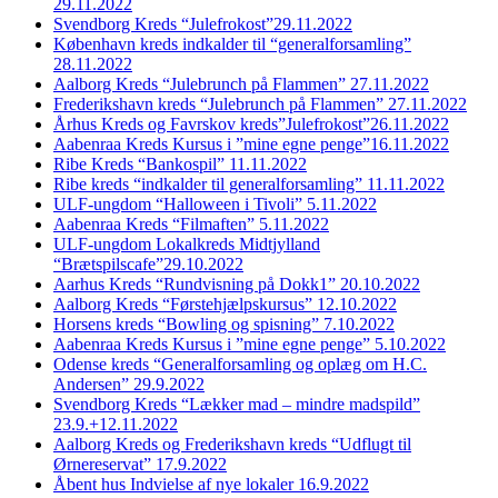
29.11.2022
Svendborg Kreds “Julefrokost”29.11.2022
København kreds indkalder til “generalforsamling”
28.11.2022
Aalborg Kreds “Julebrunch på Flammen” 27.11.2022
Frederikshavn kreds “Julebrunch på Flammen” 27.11.2022
Århus Kreds og Favrskov kreds”Julefrokost”26.11.2022
Aabenraa Kreds Kursus i ”mine egne penge”16.11.2022
Ribe Kreds “Bankospil” 11.11.2022
Ribe kreds “indkalder til generalforsamling” 11.11.2022
ULF-ungdom “Halloween i Tivoli” 5.11.2022
Aabenraa Kreds “Filmaften” 5.11.2022
ULF-ungdom Lokalkreds Midtjylland
“Brætspilscafe”29.10.2022
Aarhus Kreds “Rundvisning på Dokk1” 20.10.2022
Aalborg Kreds “Førstehjælpskursus” 12.10.2022
Horsens kreds “Bowling og spisning” 7.10.2022
Aabenraa Kreds Kursus i ”mine egne penge” 5.10.2022
Odense kreds “Generalforsamling og oplæg om H.C.
Andersen” 29.9.2022
Svendborg Kreds “Lækker mad – mindre madspild”
23.9.+12.11.2022
Aalborg Kreds og Frederikshavn kreds “Udflugt til
Ørnereservat” 17.9.2022
Åbent hus Indvielse af nye lokaler 16.9.2022