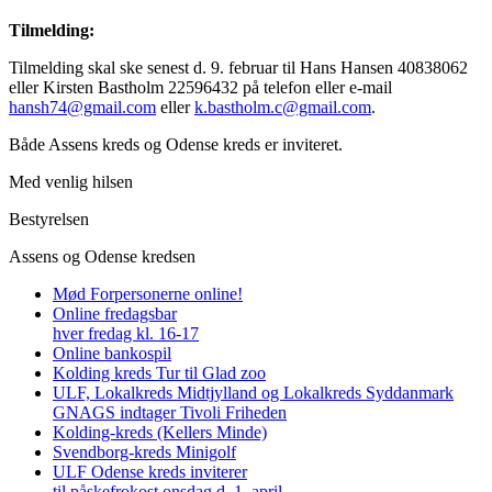
Tilmelding:
Tilmelding skal ske senest d. 9. februar til Hans Hansen 40838062
eller Kirsten Bastholm 22596432 på telefon eller e-mail
hansh74@gmail.com
eller
k.bastholm.c@gmail.com
.
Både Assens kreds og Odense kreds er inviteret.
Med venlig hilsen
Bestyrelsen
Assens og Odense kredsen
Mød Forpersonerne online!
Online fredagsbar
hver fredag kl. 16-17
Online bankospil
Kolding kreds Tur til Glad zoo
ULF, Lokalkreds Midtjylland og Lokalkreds Syddanmark
GNAGS indtager Tivoli Friheden
Kolding-kreds (Kellers Minde)
Svendborg-kreds Minigolf
ULF Odense kreds inviterer
til påskefrokost onsdag d. 1. april