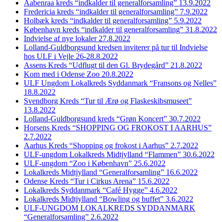
Aabenraa kreds “indkalder til generalforsamling” 13.9.2022
Fredericia kreds “indkalder til generalforsamling” 7.9.2022
Holbæk kreds “indkalder til generalforsamling” 5.9.2022
København kreds “indkalder til generalforsamling” 31.8.2022
Indvielse af nye lokaler 27.8.2022
Lolland-Guldborgsund kredsen inviterer på tur til Indvielse
hos ULF i Vejle 26-28.8.2022
Assens Kreds “Udflugt til den Gl. Brydegård” 21.8.2022
Kom med i Odense Zoo 20.8.2022
ULF Ungdom Lokalkreds Syddanmark “Fransons og Nelles”
18.8.2022
Svendborg Kreds “Tur til Ærø og Flaskeskibsmuseet”
13.8.2022
Lolland-Guldborgsund kreds “Grøn Koncert” 30.7.2022
Horsens Kreds “SHOPPING OG FROKOST I AARHUS”
2.7.2022
Aarhus Kreds “Shopping og frokost i Aarhus” 2.7.2022
ULF-ungdom Lokalkreds Midtjylland “Flammen” 30.6.2022
ULF-ungdom “Zoo i København” 25.6.2022
Lokalkreds Midtjylland “Generalforsamling” 16.6.2022
Odense Kreds “Tur i Cirkus Arena” 15.6.2022
Lokalkreds Syddanmark “Café Hygge” 4.6.2022
Lokalkreds Midtjylland “Bowling og buffet” 3.6.2022
ULF-UNGDOM LOKALKREDS SYDDANMARK
“Generalforsamling” 2.6.2022