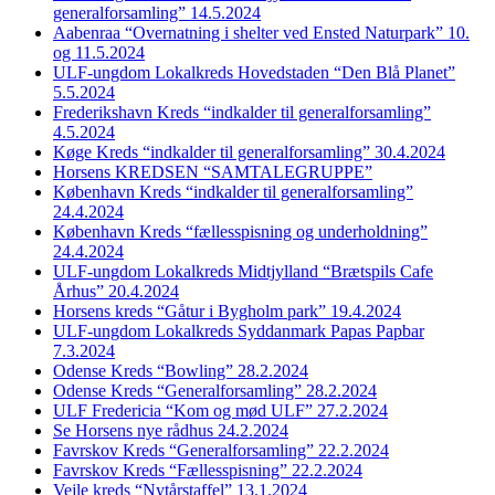
generalforsamling” 14.5.2024
Aabenraa “Overnatning i shelter ved Ensted Naturpark” 10.
og 11.5.2024
ULF-ungdom Lokalkreds Hovedstaden “Den Blå Planet”
5.5.2024
Frederikshavn Kreds “indkalder til generalforsamling”
4.5.2024
Køge Kreds “indkalder til generalforsamling” 30.4.2024
Horsens KREDSEN “SAMTALEGRUPPE”
København Kreds “indkalder til generalforsamling”
24.4.2024
København Kreds “fællesspisning og underholdning”
24.4.2024
ULF-ungdom Lokalkreds Midtjylland “Brætspils Cafe
Århus” 20.4.2024
Horsens kreds “Gåtur i Bygholm park” 19.4.2024
ULF-ungdom Lokalkreds Syddanmark Papas Papbar
7.3.2024
Odense Kreds “Bowling” 28.2.2024
Odense Kreds “Generalforsamling” 28.2.2024
ULF Fredericia “Kom og mød ULF” 27.2.2024
Se Horsens nye rådhus 24.2.2024
Favrskov Kreds “Generalforsamling” 22.2.2024
Favrskov Kreds “Fællesspisning” 22.2.2024
Vejle kreds “Nytårstaffel” 13.1.2024