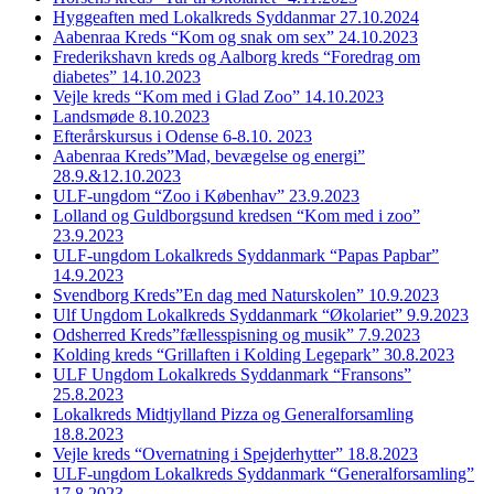
Hyggeaften med Lokalkreds Syddanmar 27.10.2024
Aabenraa Kreds “Kom og snak om sex” 24.10.2023
Frederikshavn kreds og Aalborg kreds “Foredrag om
diabetes” 14.10.2023
Vejle kreds “Kom med i Glad Zoo” 14.10.2023
Landsmøde 8.10.2023
Efterårskursus i Odense 6-8.10. 2023
Aabenraa Kreds”Mad, bevægelse og energi”
28.9.&12.10.2023
ULF-ungdom “Zoo i Københav” 23.9.2023
Lolland og Guldborgsund kredsen “Kom med i zoo”
23.9.2023
ULF-ungdom Lokalkreds Syddanmark “Papas Papbar”
14.9.2023
Svendborg Kreds”En dag med Naturskolen” 10.9.2023
Ulf Ungdom Lokalkreds Syddanmark “Økolariet” 9.9.2023
Odsherred Kreds”fællesspisning og musik” 7.9.2023
Kolding kreds “Grillaften i Kolding Legepark” 30.8.2023
ULF Ungdom Lokalkreds Syddanmark “Fransons”
25.8.2023
Lokalkreds Midtjylland Pizza og Generalforsamling
18.8.2023
Vejle kreds “Overnatning i Spejderhytter” 18.8.2023
ULF-ungdom Lokalkreds Syddanmark “Generalforsamling”
17.8.2023