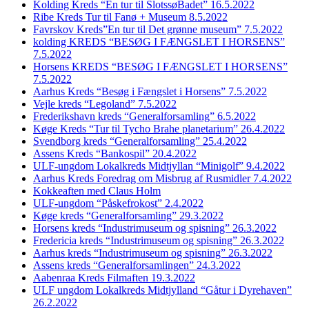
Kolding Kreds “En tur til SlotssøBadet” 16.5.2022
Ribe Kreds Tur til Fanø + Museum 8.5.2022
Favrskov Kreds”En tur til Det grønne museum” 7.5.2022
kolding KREDS “BESØG I FÆNGSLET I HORSENS”
7.5.2022
Horsens KREDS “BESØG I FÆNGSLET I HORSENS”
7.5.2022
Aarhus Kreds “Besøg i Fængslet i Horsens” 7.5.2022
Vejle kreds “Legoland” 7.5.2022
Frederikshavn kreds “Generalforsamling” 6.5.2022
Køge Kreds “Tur til Tycho Brahe planetarium” 26.4.2022
Svendborg kreds “Generalforsamling” 25.4.2022
Assens Kreds “Bankospil” 20.4.2022
ULF-ungdom Lokalkreds Midtjyllan “Minigolf” 9.4.2022
Aarhus Kreds Foredrag om Misbrug af Rusmidler 7.4.2022
Kokkeaften med Claus Holm
ULF-ungdom “Påskefrokost” 2.4.2022
Køge kreds “Generalforsamling” 29.3.2022
Horsens kreds “Industrimuseum og spisning” 26.3.2022
Fredericia kreds “Industrimuseum og spisning” 26.3.2022
Aarhus kreds “Industrimuseum og spisning” 26.3.2022
Assens kreds “Generalforsamlingen” 24.3.2022
Aabenraa Kreds Filmaften 19.3.2022
ULF ungdom Lokalkreds Midtjylland “Gåtur i Dyrehaven”
26.2.2022