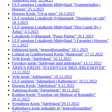
Andersens Hus” 02.04.23
ULF-ungdom Lokalkreds Midtjylland “Svømmehallen i
Horsens” 25.3.2023
Horsens Kreds “Ud at spise” 24.3.2023
ULF-ungdom Lokalkreds Syddanmark “Shopping og cafe”
18.3.2023
ULF-ungdom Lokalkreds Midtjylland “Den Gamle By i
Århus” 4.3.2023
Lokalkreds Syddanmark “Papas Papbar” 26.1.2023
ULF-ungdom Lokalkreds Midtjylland “i Fængslet i Horsens”
21.1.2023
Odsherred kreds “generalforsamling” 18.1.2023
Lolland og Guldborgsund Kreds “Bankospil” 17.12.2022
Vejle Kreds “Julefrokost” 16.12.2022
Favrskov kreds “Julehygge med æbleskiver” 13.12.2022
ÅRHUS KREDS “JULEHYGGE MED ÆBLESKIVER”
13.12.2022
Vejle kreds “Julebagning” 10.12.2022
ULF-ungdom “Julemarked i København” 10.12.2022
Horsens Kreds “Julefrokost” 9.12.2022
Aabenraa Kreds “Førstehjælp” 30.11.2022
Kolding Kreds “Foredrag om Misbrug af Rusmidler”
29.11.2022
Svendborg Kreds “Julefrokost”29.11.2022
København kreds indkalder til “generalforsamling”