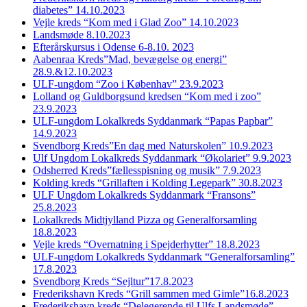
diabetes” 14.10.2023
Vejle kreds “Kom med i Glad Zoo” 14.10.2023
Landsmøde 8.10.2023
Efterårskursus i Odense 6-8.10. 2023
Aabenraa Kreds”Mad, bevægelse og energi”
28.9.&12.10.2023
ULF-ungdom “Zoo i Københav” 23.9.2023
Lolland og Guldborgsund kredsen “Kom med i zoo”
23.9.2023
ULF-ungdom Lokalkreds Syddanmark “Papas Papbar”
14.9.2023
Svendborg Kreds”En dag med Naturskolen” 10.9.2023
Ulf Ungdom Lokalkreds Syddanmark “Økolariet” 9.9.2023
Odsherred Kreds”fællesspisning og musik” 7.9.2023
Kolding kreds “Grillaften i Kolding Legepark” 30.8.2023
ULF Ungdom Lokalkreds Syddanmark “Fransons”
25.8.2023
Lokalkreds Midtjylland Pizza og Generalforsamling
18.8.2023
Vejle kreds “Overnatning i Spejderhytter” 18.8.2023
ULF-ungdom Lokalkreds Syddanmark “Generalforsamling”
17.8.2023
Svendborg Kreds “Sejltur”17.8.2023
Frederikshavn Kreds “Grill sammen med Gimle”16.8.2023
Frederikshavn kreds “Delegerende til Ulfs Landsmøde”