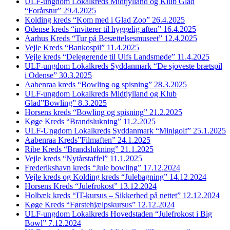
ULF-ungdom Lokalkreds Midtjylland og Klub Glad
“Forårstur” 29.4.2025
Kolding kreds “Kom med i Glad Zoo” 26.4.2025
Odense kreds “inviterer til hyggelig aften” 16.4.2025
Aarhus Kreds “Tur på Besættelsesmuseet” 12.4.2025
Vejle Kreds “Bankospil” 11.4.2025
Vejle kreds “Delegerende til Ulfs Landsmøde” 11.4.2025
ULF-ungdom Lokalkreds Syddanmark “De sjoveste brætspil
i Odense” 30.3.2025
Aabenraa kreds “Bowling og spisning” 28.3.2025
ULF-ungdom Lokalkreds Midtjylland og Klub
Glad”Bowling” 8.3.2025
Horsens kreds “Bowling og spisning” 21.2.2025
Køge Kreds “Brandslukning” 11.2.2025
ULF-Ungdom Lokalkreds Syddanmark “Minigolf” 25.1.2025
Aabenraa Kreds”Filmaften” 24.1.2025
Ribe Kreds “Brandslukning” 21.1.2025
Vejle kreds “Nytårstaffel” 11.1.2025
Frederikshavn kreds “Jule bowling” 17.12.2024
Vejle kreds og Kolding kreds “Julebagning” 14.12.2024
Horsens Kreds “Julefrokost” 13.12.2024
Holbæk kreds “IT-kursus – Sikkerhed på nettet” 12.12.2024
Køge Kreds “Førstehjælpskursus” 12.12.2024
ULF-ungdom Lokalkreds Hovedstaden “Julefrokost i Big
Bowl” 7.12.2024