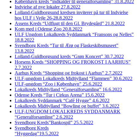
København kreds “indkalder til generalforsamling” 31.8.2022
Indvielse af nye lokaler 27.8.2022
Lolland-Guldborgsund kredsen inviterer på tur til Indvielse
hos ULF i Vejle 26-28.8.2022
Assens Kreds “Udflugt til den Gl. Brydegård” 21.8.2022
Kom med i Odense Zoo 20.8.2022
ULF Ungdom Lokalkreds Syddanmark “Fransons og Nelles”
18.8.2022
Svendborg Kreds “Tur til Ærø og Flaskeskibsmuseet”
13.8.2022
Lolland-Guldborgsund kreds “Grøn Koncert” 30.7.2022
Horsens Kreds “SHOPPING OG FROKOST I AARHUS”
2.7.2022
Aarhus Kreds “Shopping og frokost i Aarhus” 2.7.2022
ULF-ungdom Lokalkreds Midtjylland “Flammen” 30.6.2022
ULF-ungdom “Zoo i København” 25.6.2022
Lokalkreds Midtjylland “Generalforsamling” 16.6.2022
Odense Kreds “Tur i Cirkus Arena” 15.6.2022
Lokalkreds Syddanmark “Café Hygge” 4.6.2022
Lokalkreds Midtjylland “Bowling og buffet” 3.6.2022
ULF-UNGDOM LOKALKREDS SYDDANMARK
“Generalforsamling” 2.6.2022
Svendborg Kreds”Bankospil” 25.5.2022
Svendborg Kreds
“Hyggedag”19.5.2022