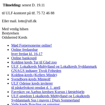
Tilmelding:
senest D. 19.11
til ULF-kontoret på tlf. 75 72 46 88
Eller mail. lotte@ulf.dk
Med venlig hilsen
Bestyrelsen
Odsherred Kreds
Mød Forpersonerne online!
Online fredagsbar
hver fredag kl. 16-17
Online bankospil
Kolding kreds Tur til Glad zoo
ULF, Lokalkreds Midtjylland og Lokalkreds Syddanmark
GNAGS indtager Tivoli Friheden
Kolding-kreds (Kellers Minde)
Svendborg-kreds Minigolf
ULF Odense kreds inviterer
til påskefrokost onsdag d. 1. april
Favrskov og Aarhus kredsen Kursus i førstehjælp
ULF-ungdom Lokalkreds Midtjylland og Lokalkreds
Syddanmark Sus i maven i Djurs Sommerland
Vejle kreds Bowling og spisning: