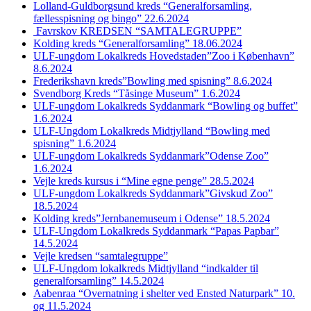
Lolland-Guldborgsund kreds “Generalforsamling,
fællesspisning og bingo” 22.6.2024
Favrskov KREDSEN “SAMTALEGRUPPE”
Kolding kreds “Generalforsamling” 18.06.2024
ULF-ungdom Lokalkreds Hovedstaden”Zoo i København”
8.6.2024
Frederikshavn kreds”Bowling med spisning” 8.6.2024
Svendborg Kreds “Tåsinge Museum” 1.6.2024
ULF-ungdom Lokalkreds Syddanmark “Bowling og buffet”
1.6.2024
ULF-Ungdom Lokalkreds Midtjylland “Bowling med
spisning” 1.6.2024
ULF-ungdom Lokalkreds Syddanmark”Odense Zoo”
1.6.2024
Vejle kreds kursus i “Mine egne penge” 28.5.2024
ULF-ungdom Lokalkreds Syddanmark”Givskud Zoo”
18.5.2024
Kolding kreds”Jernbanemuseum i Odense” 18.5.2024
ULF-Ungdom Lokalkreds Syddanmark “Papas Papbar”
14.5.2024
Vejle kredsen “samtalegruppe”
ULF-Ungdom lokalkreds Midtjylland “indkalder til
generalforsamling” 14.5.2024
Aabenraa “Overnatning i shelter ved Ensted Naturpark” 10.
og 11.5.2024