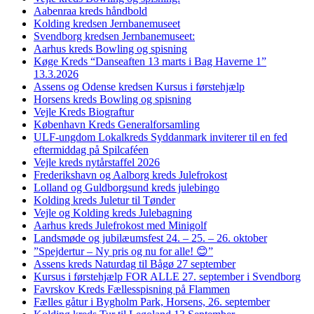
Aabenraa kreds håndbold
Kolding kredsen Jernbanemuseet
Svendborg kredsen Jernbanemuseet:
Aarhus kreds Bowling og spisning
Køge Kreds “Danseaften 13 marts i Bag Haverne 1”
13.3.2026
Assens og Odense kredsen Kursus i førstehjælp
Horsens kreds Bowling og spisning
Vejle Kreds Biograftur
København Kreds Generalforsamling
ULF-ungdom Lokalkreds Syddanmark inviterer til en fed
eftermiddag på Spilcaféen
Vejle kreds nytårstaffel 2026
Frederikshavn og Aalborg kreds Julefrokost
Lolland og Guldborgsund kreds julebingo
Kolding kreds Juletur til Tønder
Vejle og Kolding kreds Julebagning
Aarhus kreds Julefrokost med Minigolf
Landsmøde og jubilæumsfest 24. – 25. – 26. oktober
”Spejdertur – Ny pris og nu for alle! 😊”
Assens kreds Naturdag til Bågø 27 september
Kursus i førstehjælp FOR ALLE 27. september i Svendborg
Favrskov Kreds Fællesspisning på Flammen
Fælles gåtur i Bygholm Park, Horsens, 26. september