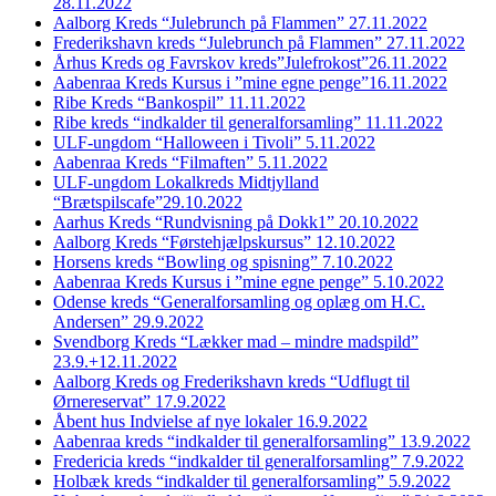
28.11.2022
Aalborg Kreds “Julebrunch på Flammen” 27.11.2022
Frederikshavn kreds “Julebrunch på Flammen” 27.11.2022
Århus Kreds og Favrskov kreds”Julefrokost”26.11.2022
Aabenraa Kreds Kursus i ”mine egne penge”16.11.2022
Ribe Kreds “Bankospil” 11.11.2022
Ribe kreds “indkalder til generalforsamling” 11.11.2022
ULF-ungdom “Halloween i Tivoli” 5.11.2022
Aabenraa Kreds “Filmaften” 5.11.2022
ULF-ungdom Lokalkreds Midtjylland
“Brætspilscafe”29.10.2022
Aarhus Kreds “Rundvisning på Dokk1” 20.10.2022
Aalborg Kreds “Førstehjælpskursus” 12.10.2022
Horsens kreds “Bowling og spisning” 7.10.2022
Aabenraa Kreds Kursus i ”mine egne penge” 5.10.2022
Odense kreds “Generalforsamling og oplæg om H.C.
Andersen” 29.9.2022
Svendborg Kreds “Lækker mad – mindre madspild”
23.9.+12.11.2022
Aalborg Kreds og Frederikshavn kreds “Udflugt til
Ørnereservat” 17.9.2022
Åbent hus Indvielse af nye lokaler 16.9.2022
Aabenraa kreds “indkalder til generalforsamling” 13.9.2022
Fredericia kreds “indkalder til generalforsamling” 7.9.2022
Holbæk kreds “indkalder til generalforsamling” 5.9.2022