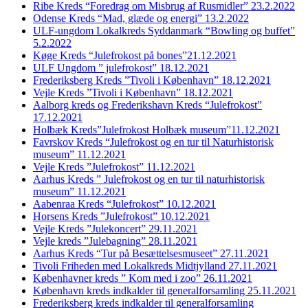
Ribe Kreds “Foredrag om Misbrug af Rusmidler” 23.2.2022
Odense Kreds “Mad, glæde og energi” 13.2.2022
ULF-ungdom Lokalkreds Syddanmark “Bowling og buffet”
5.2.2022
Køge Kreds “Julefrokost på bones”21.12.2021
ULF Ungdom ” julefrokost” 18.12.2021
Frederiksberg Kreds ”Tivoli i København” 18.12.2021
Vejle Kreds ”Tivoli i København” 18.12.2021
Aalborg kreds og Frederikshavn Kreds “Julefrokost”
17.12.2021
Holbæk Kreds”Julefrokost Holbæk museum”11.12.2021
Favrskov Kreds “Julefrokost og en tur til Naturhistorisk
museum” 11.12.2021
Vejle Kreds ”Julefrokost” 11.12.2021
Aarhus Kreds ” Julefrokost og en tur til naturhistorisk
museum” 11.12.2021
Aabenraa Kreds “Julefrokost” 10.12.2021
Horsens Kreds ”Julefrokost” 10.12.2021
Vejle Kreds ”Julekoncert” 29.11.2021
Vejle kreds ”Julebagning” 28.11.2021
Aarhus Kreds “Tur på Besættelsesmuseet” 27.11.2021
Tivoli Friheden med Lokalkreds Midtjylland 27.11.2021
Københavner kreds ” Kom med i zoo” 26.11.2021
København kreds indkalder til generalforsamling 25.11.2021
Frederiksberg kreds indkalder til generalforsamling