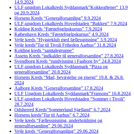
14.9.2024
ULF-ungdom Lokalkreds Syddanmark”Kokkeaftener” 13.9
og 20.9.2024
Horsens Kreds “Generalforsamling” 9.9.2024
ULF-ungdom Lokalkreds Hovedstaden “Bakken” 7.9.2024
Kolding Kreds “Førstehjælpskursus” 7.9.2024
København Kreds “Førstehjælpskursus” 4.9.2024
Vejle kreds “Hyggeklub med fællesspisning” 3.9.2024
Vejle kreds”Tur til Tivoli Friheden Aarhus” 31.8.2024
Kolding kreds “samtalegruppe”
Assens Kreds “indkalder til generalforsamling” 27.8.2024
Svendborg Kreds “rundvisning i Faaborg by” 24.8.2024
ULF-ungdom Lokalkreds Syddanmark “Pizza og
generalforsamling” 20.8.2024
Horsens Kreds “Mad, bevægelse og energi” 19.8. & 26.8.
2024
Aalborg Kreds “Generalforsamling” 17.8.2024
ULF Ungdom Lokalkreds Syddanmark”Fransons” 16.8.2024
ULF-ungdom Lokalkreds Hovedstaden “Sommer i Tivoli”
28.7.2024
Odsherred Kreds”Sommerland Sjælland” 6.7.2024
Horsens kreds”Tur til Aarhus” 6.7.2024
Vejle kreds “Fællesspisning, underholdning og
generalforsamling” 29.06.2024
Vejle kreds “Generalforsamling” 29.06.2024