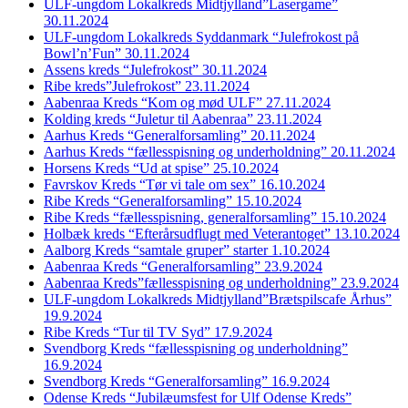
ULF-ungdom Lokalkreds Midtjylland”Lasergame”
30.11.2024
ULF-ungdom Lokalkreds Syddanmark “Julefrokost på
Bowl’n’Fun” 30.11.2024
Assens kreds “Julefrokost” 30.11.2024
Ribe kreds”Julefrokost” 23.11.2024
Aabenraa Kreds “Kom og mød ULF” 27.11.2024
Kolding kreds “Juletur til Aabenraa” 23.11.2024
Aarhus Kreds “Generalforsamling” 20.11.2024
Aarhus Kreds “fællesspisning og underholdning” 20.11.2024
Horsens Kreds “Ud at spise” 25.10.2024
Favrskov Kreds “Tør vi tale om sex” 16.10.2024
Ribe Kreds “Generalforsamling” 15.10.2024
Ribe Kreds “fællesspisning, generalforsamling” 15.10.2024
Holbæk kreds “Efterårsudflugt med Veterantoget” 13.10.2024
Aalborg Kreds “samtale gruper” starter 1.10.2024
Aabenraa Kreds “Generalforsamling” 23.9.2024
Aabenraa Kreds”fællesspisning og underholdning” 23.9.2024
ULF-ungdom Lokalkreds Midtjylland”Brætspilscafe Århus”
19.9.2024
Ribe Kreds “Tur til TV Syd” 17.9.2024
Svendborg Kreds “fællesspisning og underholdning”
16.9.2024
Svendborg Kreds “Generalforsamling” 16.9.2024
Odense Kreds “Jubilæumsfest for Ulf Odense Kreds”