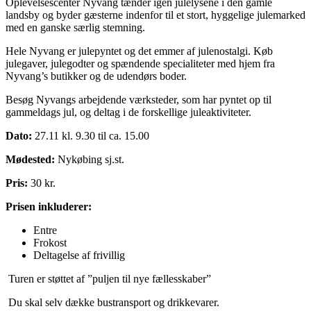
Oplevelsescenter Nyvang tænder igen julelysene i den gamle
landsby og byder gæsterne indenfor til et stort, hyggelige julemarked
med en ganske særlig stemning.
Hele Nyvang er julepyntet og det emmer af julenostalgi. Køb
julegaver, julegodter og spændende specialiteter med hjem fra
Nyvang’s butikker og de udendørs boder.
Besøg Nyvangs arbejdende værksteder, som har pyntet op til
gammeldags jul, og deltag i de forskellige juleaktiviteter.
Dato:
27.11 kl. 9.30 til ca. 15.00
Mødested:
Nykøbing sj.st.
Pris:
30 kr.
Prisen inkluderer:
Entre
Frokost
Deltagelse af frivillig
Turen er støttet af ”puljen til nye fællesskaber”
Du skal selv dække bustransport og drikkevarer.