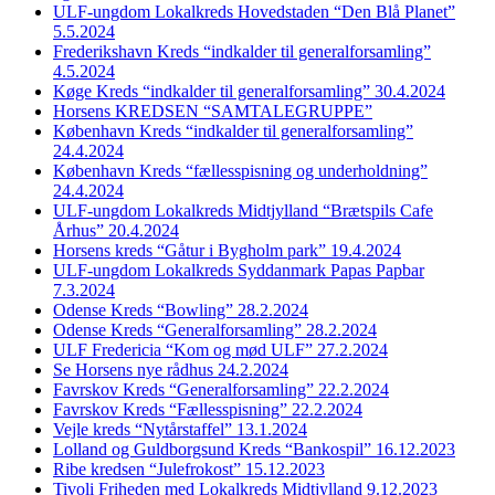
ULF-ungdom Lokalkreds Hovedstaden “Den Blå Planet”
5.5.2024
Frederikshavn Kreds “indkalder til generalforsamling”
4.5.2024
Køge Kreds “indkalder til generalforsamling” 30.4.2024
Horsens KREDSEN “SAMTALEGRUPPE”
København Kreds “indkalder til generalforsamling”
24.4.2024
København Kreds “fællesspisning og underholdning”
24.4.2024
ULF-ungdom Lokalkreds Midtjylland “Brætspils Cafe
Århus” 20.4.2024
Horsens kreds “Gåtur i Bygholm park” 19.4.2024
ULF-ungdom Lokalkreds Syddanmark Papas Papbar
7.3.2024
Odense Kreds “Bowling” 28.2.2024
Odense Kreds “Generalforsamling” 28.2.2024
ULF Fredericia “Kom og mød ULF” 27.2.2024
Se Horsens nye rådhus 24.2.2024
Favrskov Kreds “Generalforsamling” 22.2.2024
Favrskov Kreds “Fællesspisning” 22.2.2024
Vejle kreds “Nytårstaffel” 13.1.2024
Lolland og Guldborgsund Kreds “Bankospil” 16.12.2023
Ribe kredsen “Julefrokost” 15.12.2023
Tivoli Friheden med Lokalkreds Midtjylland 9.12.2023