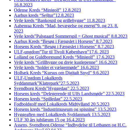
16.8.2023
Odense Kreds “Minigolf” 12.8.2023
Aarhus kreds “Sejltur”12.8.2023
Vejle kreds “Bankospil og grillehygge” 11.8.2023
Aabenraa Kreds “Mad, bevægelse og energi”9. og 23. 8.
2023
Vejle kreds”Palsgaard Sommerspil = Ghost musical” 8.8.2023
Aarhus Kreds “Besøg i Fængslet i Horsens” 8.7.2023
Horsens Kreds “Besøg i Fængslet i Horsens” 8.7.2023
ULF-ungdom”Tur til Tivoli København”17.6. 2023
Lolland og Guldborgsund Kreds “Minigolf” 17.6.2023
Vejle kreds “Grillhygge og dreje kuglepenne” 16.6.2023
Vejle kreds “holder et vælgermøde” 16.6.2023
Holbæk Kreds “Kursus om Digitalt Snyd” 9.6.2023
ULF-Ungdom Lokalkreds
Syddanmark”Klatrepark”27.5.2023
Svendborg Kreds”Hyggedag” 22.5.2023
Horsens kreds “Delegerende til Ulfs Landsmøde” 22.5.2023
Horsens kreds “Spilledag” 22.5.2023
Fodboldgolf med Lokalkreds Midtjylland 20.5.2023
Horsens kreds “Industrimuseum og spisning” 13.5.2023
Hyggeaften med Lokalkreds Syddanmark 13.5.2023
ULF 30 års jubilæum 15 og 16.4.2023
Assens, Svendborg,Odense “Indbydelse til Letbanen og H.C.