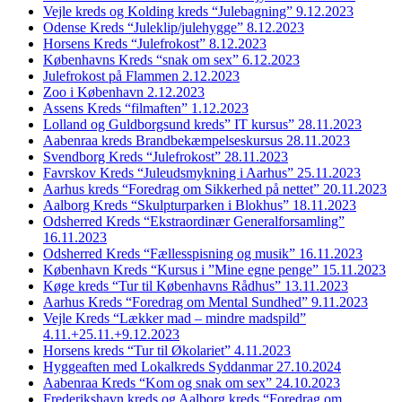
Vejle kreds og Kolding kreds “Julebagning” 9.12.2023
Odense Kreds “Juleklip/julehygge” 8.12.2023
Horsens Kreds “Julefrokost” 8.12.2023
Københavns Kreds “snak om sex” 6.12.2023
Julefrokost på Flammen 2.12.2023
Zoo i København 2.12.2023
Assens Kreds “filmaften” 1.12.2023
Lolland og Guldborgsund kreds” IT kursus” 28.11.2023
Aabenraa kreds Brandbekæmpelseskursus 28.11.2023
Svendborg Kreds “Julefrokost” 28.11.2023
Favrskov Kreds “Juleudsmykning i Aarhus” 25.11.2023
Aarhus kreds “Foredrag om Sikkerhed på nettet” 20.11.2023
Aalborg Kreds “Skulpturparken i Blokhus” 18.11.2023
Odsherred Kreds “Ekstraordinær Generalforsamling”
16.11.2023
Odsherred Kreds “Fællesspisning og musik” 16.11.2023
København Kreds “Kursus i ”Mine egne penge” 15.11.2023
Køge kreds “Tur til Københavns Rådhus” 13.11.2023
Aarhus Kreds “Foredrag om Mental Sundhed” 9.11.2023
Vejle Kreds “Lækker mad – mindre madspild”
4.11.+25.11.+9.12.2023
Horsens kreds “Tur til Økolariet” 4.11.2023
Hyggeaften med Lokalkreds Syddanmar 27.10.2024
Aabenraa Kreds “Kom og snak om sex” 24.10.2023
Frederikshavn kreds og Aalborg kreds “Foredrag om