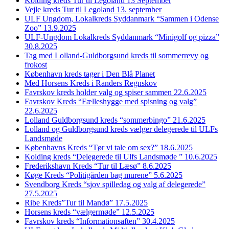
Kolding kreds Tur til Legoland 13 September
Vejle kreds Tur til Legoland 13. september
ULF Ungdom, Lokalkreds Syddanmark “Sammen i Odense
Zoo” 13.9.2025
ULF-Ungdom Lokalkreds Syddanmark “Minigolf og pizza”
30.8.2025
Tag med Lolland-Guldborgsund kreds til sommerrevy og
frokost
København kreds tager i Den Blå Planet
Med Horsens Kreds i Randers Regnskov
Favrskov kreds holder valg og spiser sammen 22.6.2025
Favrskov Kreds “Fælleshygge med spisning og valg”
22.6.2025
Lolland Guldborgsund kreds “sommerbingo” 21.6.2025
Lolland og Guldborgsund kreds vælger delegerede til ULFs
Landsmøde
Københavns Kreds “Tør vi tale om sex?” 18.6.2025
Kolding kreds “Delegerede til Ulfs Landsmøde ” 10.6.2025
Frederikshavn Kreds “Tur til Læsø” 8.6.2025
Køge Kreds “Politigården bag murene” 5.6.2025
Svendborg Kreds “sjov spilledag og valg af delegerede”
27.5.2025
Ribe Kreds”Tur til Mandø” 17.5.2025
Horsens kreds “vælgermøde” 12.5.2025
Favrskov kreds “Informationsaften” 30.4.2025