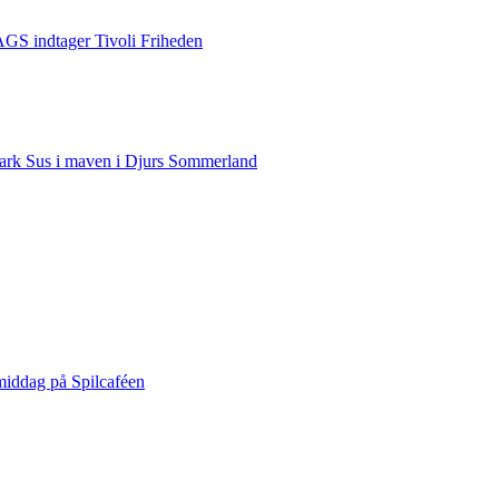
S indtager Tivoli Friheden
rk Sus i maven i Djurs Sommerland
middag på Spilcaféen