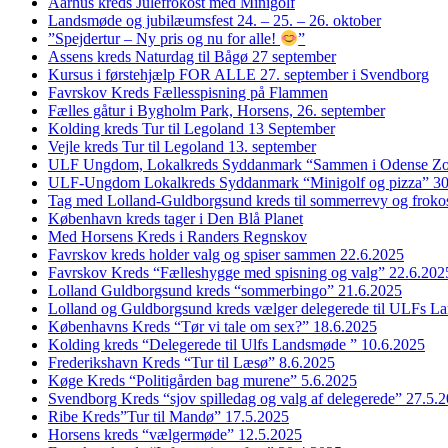
Aarhus kreds Julefrokost med Minigolf
Landsmøde og jubilæumsfest 24. – 25. – 26. oktober
”Spejdertur – Ny pris og nu for alle!
”
Assens kreds Naturdag til Bågø 27 september
Kursus i førstehjælp FOR ALLE 27. september i Svendborg
Favrskov Kreds Fællesspisning på Flammen
Fælles gåtur i Bygholm Park, Horsens, 26. september
Kolding kreds Tur til Legoland 13 September
Vejle kreds Tur til Legoland 13. september
ULF Ungdom, Lokalkreds Syddanmark “Sammen i Odense Zo
ULF-Ungdom Lokalkreds Syddanmark “Minigolf og pizza” 30
Tag med Lolland-Guldborgsund kreds til sommerrevy og froko
København kreds tager i Den Blå Planet
Med Horsens Kreds i Randers Regnskov
Favrskov kreds holder valg og spiser sammen 22.6.2025
Favrskov Kreds “Fælleshygge med spisning og valg” 22.6.202
Lolland Guldborgsund kreds “sommerbingo” 21.6.2025
Lolland og Guldborgsund kreds vælger delegerede til ULFs 
Københavns Kreds “Tør vi tale om sex?” 18.6.2025
Kolding kreds “Delegerede til Ulfs Landsmøde ” 10.6.2025
Frederikshavn Kreds “Tur til Læsø” 8.6.2025
Køge Kreds “Politigården bag murene” 5.6.2025
Svendborg Kreds “sjov spilledag og valg af delegerede” 27.5.
Ribe Kreds”Tur til Mandø” 17.5.2025
Horsens kreds “vælgermøde” 12.5.2025