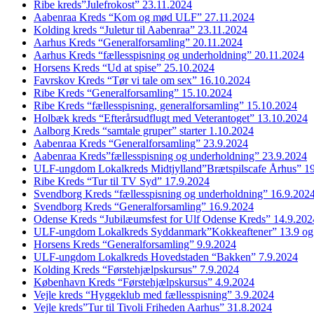
Ribe kreds”Julefrokost” 23.11.2024
Aabenraa Kreds “Kom og mød ULF” 27.11.2024
Kolding kreds “Juletur til Aabenraa” 23.11.2024
Aarhus Kreds “Generalforsamling” 20.11.2024
Aarhus Kreds “fællesspisning og underholdning” 20.11.2024
Horsens Kreds “Ud at spise” 25.10.2024
Favrskov Kreds “Tør vi tale om sex” 16.10.2024
Ribe Kreds “Generalforsamling” 15.10.2024
Ribe Kreds “fællesspisning, generalforsamling” 15.10.2024
Holbæk kreds “Efterårsudflugt med Veterantoget” 13.10.2024
Aalborg Kreds “samtale gruper” starter 1.10.2024
Aabenraa Kreds “Generalforsamling” 23.9.2024
Aabenraa Kreds”fællesspisning og underholdning” 23.9.2024
ULF-ungdom Lokalkreds Midtjylland”Brætspilscafe Århus” 1
Ribe Kreds “Tur til TV Syd” 17.9.2024
Svendborg Kreds “fællesspisning og underholdning” 16.9.202
Svendborg Kreds “Generalforsamling” 16.9.2024
Odense Kreds “Jubilæumsfest for Ulf Odense Kreds” 14.9.202
ULF-ungdom Lokalkreds Syddanmark”Kokkeaftener” 13.9 og
Horsens Kreds “Generalforsamling” 9.9.2024
ULF-ungdom Lokalkreds Hovedstaden “Bakken” 7.9.2024
Kolding Kreds “Førstehjælpskursus” 7.9.2024
København Kreds “Førstehjælpskursus” 4.9.2024
Vejle kreds “Hyggeklub med fællesspisning” 3.9.2024
Vejle kreds”Tur til Tivoli Friheden Aarhus” 31.8.2024