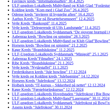
Favrskov kreds “Informationsaften” 30.4.2025
ULF-ungdom Lokalkreds Midtjylland og Klub Glad “Forårstur
Kolding kreds “Kom med i Glad Zoo” 26.4.2025
Odense kreds “inviterer til hyggelig aften” 16.4.2025
Aarhus Kreds “Tur på Besættelsesmuseet” 12.4.2025
Vejle Kreds “Bankospil” 11.4.2025
Vejle kreds “Delegerende til Ulfs Landsmøde” 11.4.2025
ULF-ungdom Lokalkreds Syddanmark “De sjoveste brætspil i
Aabenraa kreds “Bowling og spisning” 28.3.2025
ULF-ungdom Lokalkreds Midtjylland og Klub Glad”Bowling”
Horsens kreds “Bowling og spisning” 21.2.2025
Køge Kreds “Brandslukning” 11.2.2025
ULF-Ungdom Lokalkreds Syddanmark “Minigolf” 25.1.2025
Aabenraa Kreds”Filmaften” 24.1.2025
Ribe Kreds “Brandslukning” 21.1.2025
Vejle kreds “Nytårstaffel” 11.1.2025
Frederikshavn kreds “Jule bowling” 17.12.2024
Vejle kreds og Kolding kreds “Julebagning” 14.12.2024
Horsens Kreds “Julefrokost” 13.12.2024
Holbæk kreds “IT-kursus – Sikkerhed på nettet” 12.12.2024
Køge Kreds “Førstehjælpskursus” 12.12.2024
ULF-ungdom Lokalkreds Hovedstaden “Julefrokost i Big Bow
ULF-ungdom Lokalkreds Midtjylland”Lasergame” 30.11.2024
ULF-ungdom Lokalkreds Syddanmark “Julefrokost på Bowl’n
Assens kreds “Julefrokost” 30.11.2024