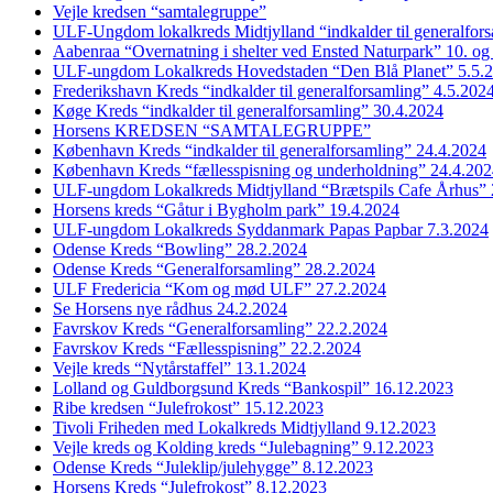
Vejle kredsen “samtalegruppe”
ULF-Ungdom lokalkreds Midtjylland “indkalder til generalfor
Aabenraa “Overnatning i shelter ved Ensted Naturpark” 10. og
ULF-ungdom Lokalkreds Hovedstaden “Den Blå Planet” 5.5.
Frederikshavn Kreds “indkalder til generalforsamling” 4.5.202
Køge Kreds “indkalder til generalforsamling” 30.4.2024
Horsens KREDSEN “SAMTALEGRUPPE”
København Kreds “indkalder til generalforsamling” 24.4.2024
København Kreds “fællesspisning og underholdning” 24.4.20
ULF-ungdom Lokalkreds Midtjylland “Brætspils Cafe Århus” 
Horsens kreds “Gåtur i Bygholm park” 19.4.2024
ULF-ungdom Lokalkreds Syddanmark Papas Papbar 7.3.2024
Odense Kreds “Bowling” 28.2.2024
Odense Kreds “Generalforsamling” 28.2.2024
ULF Fredericia “Kom og mød ULF” 27.2.2024
Se Horsens nye rådhus 24.2.2024
Favrskov Kreds “Generalforsamling” 22.2.2024
Favrskov Kreds “Fællesspisning” 22.2.2024
Vejle kreds “Nytårstaffel” 13.1.2024
Lolland og Guldborgsund Kreds “Bankospil” 16.12.2023
Ribe kredsen “Julefrokost” 15.12.2023
Tivoli Friheden med Lokalkreds Midtjylland 9.12.2023
Vejle kreds og Kolding kreds “Julebagning” 9.12.2023
Odense Kreds “Juleklip/julehygge” 8.12.2023
Horsens Kreds “Julefrokost” 8.12.2023