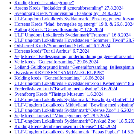
Kolding kreds “samtalegruppe”
Assens Kreds “indkalder til generalforsamling” 27.8.2024
Svendborg Kreds “rundvisning i Faaborg by” 24.8.2024
ULF-ungdom Lokalkreds Syddanmark “Pizza og generalforsam
Horsens Kreds “Mad, bevægelse og energi” 19.8. & 26.8. 202
Aalborg Kreds “Generalforsamling” 17.8.2024
ULF Ungdom Lokalkreds Syddanmark”Fransons” 16.8.2024
ULF-ungdom Lokalkreds Hovedstaden “Sommer i Tivoli” 28.
Odsherred Kreds”Sommerland Sjælland” 6.7.2024
Horsens kreds”Tur til Aarhus” 6.7.2024
Vejle kreds “Fællesspisning, underholdning og generalforsaml
Vejle kreds “Generalforsamling” 29.06.2024
Lolland-Guldborgsund kreds “Generalforsamling, fællesspisni
Favrskov KREDSEN “SAMTALEGRUPPE”
Kolding kreds “Generalforsamling” 18.06.2024
ULF-ungdom Lokalkreds Hovedstaden”Zoo i København” 8.6
Frederikshavn kreds”Bowling med spisning” 8.6.2024
Svendborg Kreds “Tåsinge Museum” 1.6.2024
ULF-ungdom Lokalkreds Syddanmark “Bowling og buffet” 1.
ULF-Ungdom Lokalkreds Midtjylland “Bowling med spisning”
ULF-ungdom Lokalkreds Syddanmark”Odense Zoo” 1.6.2024
Vejle kreds kursus i “Mine egne penge” 28.5.2024
ULF-ungdom Lokalkreds Syddanmark”Givskud Zoo” 18.5.20
Kolding kreds”Jernbanemuseum i Odense” 18.5.2024
ULF-Ungdom Lokalkreds Syddanmark “Papas Papbar” 14.5.2