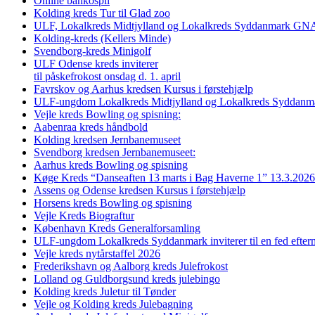
Online bankospil
Kolding kreds Tur til Glad zoo
ULF, Lokalkreds Midtjylland og Lokalkreds Syddanmark GNAG
Kolding-kreds (Kellers Minde)
Svendborg-kreds Minigolf
ULF Odense kreds inviterer
til påskefrokost onsdag d. 1. april
Favrskov og Aarhus kredsen Kursus i førstehjælp
ULF-ungdom Lokalkreds Midtjylland og Lokalkreds Syddanma
Vejle kreds Bowling og spisning:
Aabenraa kreds håndbold
Kolding kredsen Jernbanemuseet
Svendborg kredsen Jernbanemuseet:
Aarhus kreds Bowling og spisning
Køge Kreds “Danseaften 13 marts i Bag Haverne 1” 13.3.2026
Assens og Odense kredsen Kursus i førstehjælp
Horsens kreds Bowling og spisning
Vejle Kreds Biograftur
København Kreds Generalforsamling
ULF-ungdom Lokalkreds Syddanmark inviterer til en fed efter
Vejle kreds nytårstaffel 2026
Frederikshavn og Aalborg kreds Julefrokost
Lolland og Guldborgsund kreds julebingo
Kolding kreds Juletur til Tønder
Vejle og Kolding kreds Julebagning