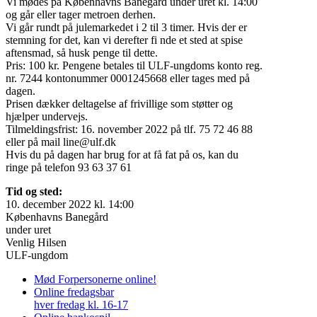
Vi mødes på Københavns Banegård under uret
kl. 14:00
og går eller tager metroen derhen.
Vi går rundt på julemarkedet i 2 til 3 timer. Hvis der er
stemning for det, kan vi derefter fi nde et sted at spise
aftensmad, så husk penge til dette.
Pris: 100 kr.
Pengene betales til ULF-ungdoms
konto reg.
nr. 7244 kontonummer 0001245668
eller tages med på
dagen.
Prisen dækker deltagelse af frivillige som støtter og
hjælper undervejs.
Tilmeldingsfrist:
16. november 2022 på tlf. 75 72 46 88
eller på mail
line@ulf.dk
Hvis du på dagen har brug for at få fat på os, kan du
ringe på telefon
93 63 37 61
Tid og sted:
10. december 2022 kl. 14:00
Københavns Banegård
under uret
Venlig Hilsen
ULF-ungdom
Mød Forpersonerne online!
Online fredagsbar
hver fredag kl. 16-17