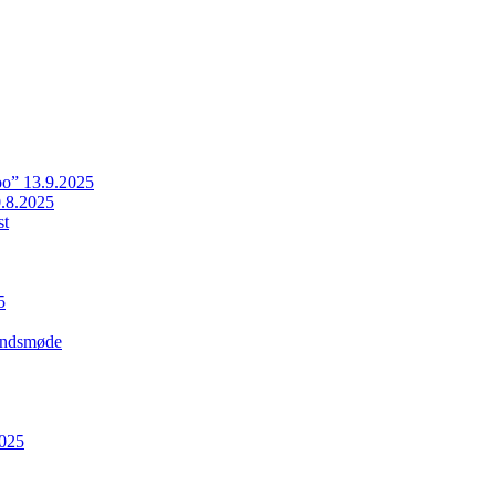
o” 13.9.2025
.8.2025
st
5
Landsmøde
2025