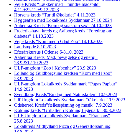
Vejle Kreds “Lækker mad – mindre madspild”
4.11.+25.11.+9.12.2023
Horsens kreds “Tur til Økolariet” 4.11.2023
Hyggeaften med Lokalkreds Syddanmar 27.10.2024
Aabenraa Kreds “Kom og snak om sex” 24.10.2023
Frederikshavn kreds og Aalborg kreds “Foredrag om
diabetes” 14.10.2023
Vejle kreds “Kom med i Glad Zoo” 14.10.2023
Landsmøde 8.10.2023
Efterårskursus i Odense 6-8.10. 2023
Aabenraa Kreds”Mad, bevægelse og energi”
28.9.&12.10.2023
ULF-ungdom “Zoo i Københav” 23.9.2023
Lolland og Guldborgsund kredsen “Kom med i zoo”
23.9.2023
ULF-ungdom Lokalkreds Syddanmark “Papas Papbar”
14.9.2023
Svendborg Kreds”En dag med Naturskolen” 10.9.2023
Ulf Ungdom Lokalkreds Syddanmark “Økolariet” 9.9.2023
Odsherred Kreds”fællesspisning og musik” 7.9.2023
Kolding kreds “Grillaften i Kolding Legepark” 30.8.2023
ULF Ungdom Lokalkreds Syddanmark “Fransons”
25.8.2023
Lokalkreds Midtjylland Pizza og Generalforsamling
18.8.2023