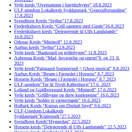
Vejle kreds “Overnatning i Spejderhytter” 18.8.2023
ULF-ungdom Lokalkreds Syddanmark “Generalforsamling”
17.8.2023
Svendborg Kreds “Sejltur”17.8.2023
Frederikshavn Kreds “Grill sammen med Gimle”16.8.2023
Frederikshavn kreds “Delegerende til Ulfs Landsmøde”
16.8.2023
Odense Kreds “Minigolf” 12.8.2023
Aarhus kreds “Sejltur”12.8.2023
Vejle kreds “Bankospil og grillehygge” 11.8.2023
Aabenraa Kreds “Mad, bevægelse og energi”9. og 23. 8.
2023
Vejle kreds”Palsgaard Sommerspil = Ghost musical” 8.8.2023
Aarhus Kreds “Besøg i Fængslet i Horsens” 8.7.2023
Horsens Kreds “Besøg i Fængslet i Horsens” 8.7.2023
ULF-ungdom”Tur til Tivoli København”17.6. 2023
Lolland og Guldborgsund Kreds “Minigolf” 17.6.2023
Vejle kreds “Grillhygge og dreje kuglepenne” 16.6.2023
Vejle kreds “holder et vælgermøde” 16.6.2023
Holbæk Kreds “Kursus om Digitalt Snyd” 9.6.2023
ULF-Ungdom Lokalkreds
Syddanmark”Klatrepark”27.5.2023
Svendborg Kreds”Hyggedag” 22.5.2023
Horsens kreds “Delegerende til Ulfs Landsmøde” 22.5.2023