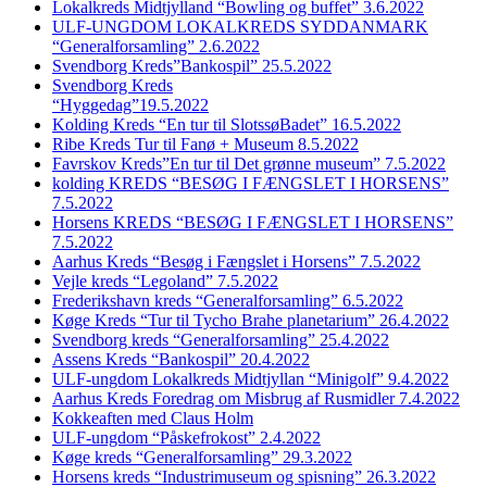
Lokalkreds Midtjylland “Bowling og buffet” 3.6.2022
ULF-UNGDOM LOKALKREDS SYDDANMARK
“Generalforsamling” 2.6.2022
Svendborg Kreds”Bankospil” 25.5.2022
Svendborg Kreds
“Hyggedag”19.5.2022
Kolding Kreds “En tur til SlotssøBadet” 16.5.2022
Ribe Kreds Tur til Fanø + Museum 8.5.2022
Favrskov Kreds”En tur til Det grønne museum” 7.5.2022
kolding KREDS “BESØG I FÆNGSLET I HORSENS”
7.5.2022
Horsens KREDS “BESØG I FÆNGSLET I HORSENS”
7.5.2022
Aarhus Kreds “Besøg i Fængslet i Horsens” 7.5.2022
Vejle kreds “Legoland” 7.5.2022
Frederikshavn kreds “Generalforsamling” 6.5.2022
Køge Kreds “Tur til Tycho Brahe planetarium” 26.4.2022
Svendborg kreds “Generalforsamling” 25.4.2022
Assens Kreds “Bankospil” 20.4.2022
ULF-ungdom Lokalkreds Midtjyllan “Minigolf” 9.4.2022
Aarhus Kreds Foredrag om Misbrug af Rusmidler 7.4.2022
Kokkeaften med Claus Holm
ULF-ungdom “Påskefrokost” 2.4.2022
Køge kreds “Generalforsamling” 29.3.2022
Horsens kreds “Industrimuseum og spisning” 26.3.2022