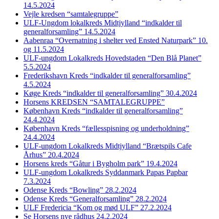
14.5.2024
Vejle kredsen “samtalegruppe”
ULF-Ungdom lokalkreds Midtjylland “indkalder til
generalforsamling” 14.5.2024
Aabenraa “Overnatning i shelter ved Ensted Naturpark” 10.
og 11.5.2024
ULF-ungdom Lokalkreds Hovedstaden “Den Blå Planet”
5.5.2024
Frederikshavn Kreds “indkalder til generalforsamling”
4.5.2024
Køge Kreds “indkalder til generalforsamling” 30.4.2024
Horsens KREDSEN “SAMTALEGRUPPE”
København Kreds “indkalder til generalforsamling”
24.4.2024
København Kreds “fællesspisning og underholdning”
24.4.2024
ULF-ungdom Lokalkreds Midtjylland “Brætspils Cafe
Århus” 20.4.2024
Horsens kreds “Gåtur i Bygholm park” 19.4.2024
ULF-ungdom Lokalkreds Syddanmark Papas Papbar
7.3.2024
Odense Kreds “Bowling” 28.2.2024
Odense Kreds “Generalforsamling” 28.2.2024
ULF Fredericia “Kom og mød ULF” 27.2.2024
Se Horsens nye rådhus 24.2.2024