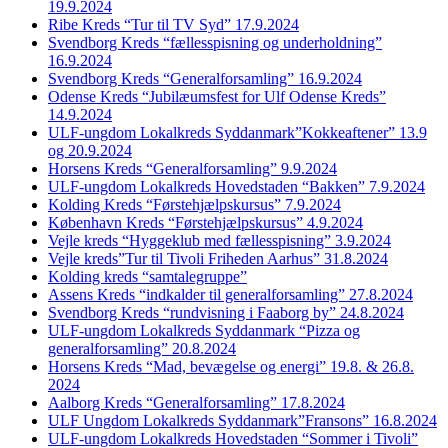
19.9.2024
Ribe Kreds “Tur til TV Syd” 17.9.2024
Svendborg Kreds “fællesspisning og underholdning”
16.9.2024
Svendborg Kreds “Generalforsamling” 16.9.2024
Odense Kreds “Jubilæumsfest for Ulf Odense Kreds”
14.9.2024
ULF-ungdom Lokalkreds Syddanmark”Kokkeaftener” 13.9
og 20.9.2024
Horsens Kreds “Generalforsamling” 9.9.2024
ULF-ungdom Lokalkreds Hovedstaden “Bakken” 7.9.2024
Kolding Kreds “Førstehjælpskursus” 7.9.2024
København Kreds “Førstehjælpskursus” 4.9.2024
Vejle kreds “Hyggeklub med fællesspisning” 3.9.2024
Vejle kreds”Tur til Tivoli Friheden Aarhus” 31.8.2024
Kolding kreds “samtalegruppe”
Assens Kreds “indkalder til generalforsamling” 27.8.2024
Svendborg Kreds “rundvisning i Faaborg by” 24.8.2024
ULF-ungdom Lokalkreds Syddanmark “Pizza og
generalforsamling” 20.8.2024
Horsens Kreds “Mad, bevægelse og energi” 19.8. & 26.8.
2024
Aalborg Kreds “Generalforsamling” 17.8.2024
ULF Ungdom Lokalkreds Syddanmark”Fransons” 16.8.2024
ULF-ungdom Lokalkreds Hovedstaden “Sommer i Tivoli”