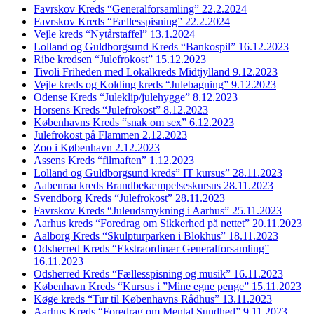
Favrskov Kreds “Generalforsamling” 22.2.2024
Favrskov Kreds “Fællesspisning” 22.2.2024
Vejle kreds “Nytårstaffel” 13.1.2024
Lolland og Guldborgsund Kreds “Bankospil” 16.12.2023
Ribe kredsen “Julefrokost” 15.12.2023
Tivoli Friheden med Lokalkreds Midtjylland 9.12.2023
Vejle kreds og Kolding kreds “Julebagning” 9.12.2023
Odense Kreds “Juleklip/julehygge” 8.12.2023
Horsens Kreds “Julefrokost” 8.12.2023
Københavns Kreds “snak om sex” 6.12.2023
Julefrokost på Flammen 2.12.2023
Zoo i København 2.12.2023
Assens Kreds “filmaften” 1.12.2023
Lolland og Guldborgsund kreds” IT kursus” 28.11.2023
Aabenraa kreds Brandbekæmpelseskursus 28.11.2023
Svendborg Kreds “Julefrokost” 28.11.2023
Favrskov Kreds “Juleudsmykning i Aarhus” 25.11.2023
Aarhus kreds “Foredrag om Sikkerhed på nettet” 20.11.2023
Aalborg Kreds “Skulpturparken i Blokhus” 18.11.2023
Odsherred Kreds “Ekstraordinær Generalforsamling”
16.11.2023
Odsherred Kreds “Fællesspisning og musik” 16.11.2023
København Kreds “Kursus i ”Mine egne penge” 15.11.2023
Køge kreds “Tur til Københavns Rådhus” 13.11.2023
Aarhus Kreds “Foredrag om Mental Sundhed” 9.11.2023