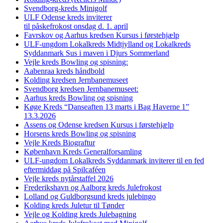
Svendborg-kreds Minigolf
ULF Odense kreds inviterer
til påskefrokost onsdag d. 1. april
Favrskov og Aarhus kredsen Kursus i førstehjælp
ULF-ungdom Lokalkreds Midtjylland og Lokalkreds
Syddanmark Sus i maven i Djurs Sommerland
Vejle kreds Bowling og spisning:
Aabenraa kreds håndbold
Kolding kredsen Jernbanemuseet
Svendborg kredsen Jernbanemuseet:
Aarhus kreds Bowling og spisning
Køge Kreds “Danseaften 13 marts i Bag Haverne 1”
13.3.2026
Assens og Odense kredsen Kursus i førstehjælp
Horsens kreds Bowling og spisning
Vejle Kreds Biograftur
København Kreds Generalforsamling
ULF-ungdom Lokalkreds Syddanmark inviterer til en fed
eftermiddag på Spilcaféen
Vejle kreds nytårstaffel 2026
Frederikshavn og Aalborg kreds Julefrokost
Lolland og Guldborgsund kreds julebingo
Kolding kreds Juletur til Tønder
Vejle og Kolding kreds Julebagning