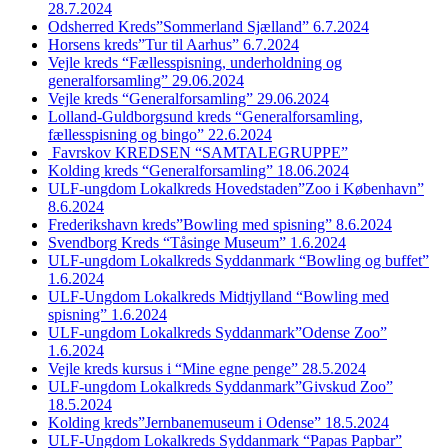
28.7.2024
Odsherred Kreds”Sommerland Sjælland” 6.7.2024
Horsens kreds”Tur til Aarhus” 6.7.2024
Vejle kreds “Fællesspisning, underholdning og
generalforsamling” 29.06.2024
Vejle kreds “Generalforsamling” 29.06.2024
Lolland-Guldborgsund kreds “Generalforsamling,
fællesspisning og bingo” 22.6.2024
Favrskov KREDSEN “SAMTALEGRUPPE”
Kolding kreds “Generalforsamling” 18.06.2024
ULF-ungdom Lokalkreds Hovedstaden”Zoo i København”
8.6.2024
Frederikshavn kreds”Bowling med spisning” 8.6.2024
Svendborg Kreds “Tåsinge Museum” 1.6.2024
ULF-ungdom Lokalkreds Syddanmark “Bowling og buffet”
1.6.2024
ULF-Ungdom Lokalkreds Midtjylland “Bowling med
spisning” 1.6.2024
ULF-ungdom Lokalkreds Syddanmark”Odense Zoo”
1.6.2024
Vejle kreds kursus i “Mine egne penge” 28.5.2024
ULF-ungdom Lokalkreds Syddanmark”Givskud Zoo”
18.5.2024
Kolding kreds”Jernbanemuseum i Odense” 18.5.2024
ULF-Ungdom Lokalkreds Syddanmark “Papas Papbar”