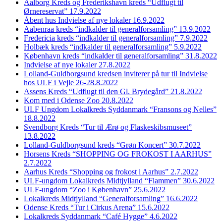
Aalborg Kreds og Frederikshavn kreds “Udflugt til
Ørnereservat” 17.9.2022
Åbent hus Indvielse af nye lokaler 16.9.2022
Aabenraa kreds “indkalder til generalforsamling” 13.9.2022
Fredericia kreds “indkalder til generalforsamling” 7.9.2022
Holbæk kreds “indkalder til generalforsamling” 5.9.2022
København kreds “indkalder til generalforsamling” 31.8.2022
Indvielse af nye lokaler 27.8.2022
Lolland-Guldborgsund kredsen inviterer på tur til Indvielse
hos ULF i Vejle 26-28.8.2022
Assens Kreds “Udflugt til den Gl. Brydegård” 21.8.2022
Kom med i Odense Zoo 20.8.2022
ULF Ungdom Lokalkreds Syddanmark “Fransons og Nelles”
18.8.2022
Svendborg Kreds “Tur til Ærø og Flaskeskibsmuseet”
13.8.2022
Lolland-Guldborgsund kreds “Grøn Koncert” 30.7.2022
Horsens Kreds “SHOPPING OG FROKOST I AARHUS”
2.7.2022
Aarhus Kreds “Shopping og frokost i Aarhus” 2.7.2022
ULF-ungdom Lokalkreds Midtjylland “Flammen” 30.6.2022
ULF-ungdom “Zoo i København” 25.6.2022
Lokalkreds Midtjylland “Generalforsamling” 16.6.2022
Odense Kreds “Tur i Cirkus Arena” 15.6.2022
Lokalkreds Syddanmark “Café Hygge” 4.6.2022