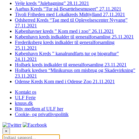
Vejle kreds ”Julebagning” 28.11.2021
Aarhus Kreds “Tur på Besættelsesmuseet” 27.11.2021
Tivoli Friheden med Lokalkreds Midtjylland 27.11.2021
Odsherred Kreds “Tag med til Oplevelsescenter Nyvang”
27.11.2021
Københavner kreds ” Kom med i zoo” 26.11.2021
København kreds indkalder til generalforsamling 25.11.2021
Frederiksberg kreds indkalder til generalforsamling
25.11.2021
København Kreds ” kanalrundfarts tur og biograftur”
24.11.2021
Holbæk kreds indkalder til generalforsamling 23.11.2021
Holbæk kredsen “Minikursus om misbrug og Skadevirkning”
23.11.2021
Odense Kreds Kom med i Odense Zoo 21.11.2021
Kontakt os
ULF Ferie
knuus.dk
Bliv medlem af ULF her
Cookie- og privatlivspolitik
×