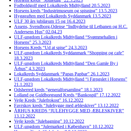
Horsens kreds “Spilledag” 22.5.2023
Fodboldgolf med Lokalkreds Midtjylland 20.5.2023
Horsens kreds “Industrimuseum og spisning” 13.5.2023
Hyggeaften med Lokalkreds Syddanmark 13.5.2023
ULF 30 års jubilæum 15 og 16.4.2023
Assens, Svendborg,Odense “Indbydelse til Letbanen og H.C.
Andersens Hus” 02.04.23
ULF-ungdom Lokalkreds Midtjylland “Svømmehallen i
Horsens” 25.3.2023
Horsens Kreds “Ud at spise” 24.3.2023
ULF-ungdom Lokalkreds Syddanmark “Shopping og cafe”
18.3.2023
ULF-ungdom Lokalkreds Midtjylland “Den Gamle By i
Århus” 4.3.2023
Lokalkreds Syddanmark “Papas Papbar” 26.1.2023
ULF-ungdom Lokalkreds Midtjylland “i Fængslet i Horsens”
21.1.2023
Odsherred kreds “generalforsamling” 18.1.2023
Lolland og Guldborgsund Kreds “Bankospil” 17.12.2022
Vejle Kreds “Julefrokost” 16.12.2022
Favrskov kreds “Julehygge med æbleskiver” 13.12.2022
ÅRHUS KREDS “JULEHYGGE MED ÆBLESKIVER”
13.12.2022
Vejle kreds “Julebagning” 10.12.2022
ULF-ungdom “Julemarked i København” 10.12.2022