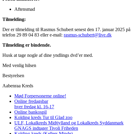
Aftensmad
Tilmelding:
Der er tilmelding til Rasmus Schubert senest den 17. januar 2025 på
telefon 29 89 04 83 eller e-mail:
rasmus-schubert@live.dk
Tilmelding er bindende.
Husk at tage nogle af dine yndlings dvd’er med.
Med venlig hilsen
Bestyrelsen
Aabenraa Kreds
Mød Forpersonerne online!
Online fredagsbar
hver fredag kl. 16-17
Online bankospil
Kolding kreds Tur til Glad zoo
ULF, Lokalkreds Midtjylland og Lokalkreds Syddanmark
GNAGS indtager Tivoli Friheden
Kolding-kreds (Kellers Minde)