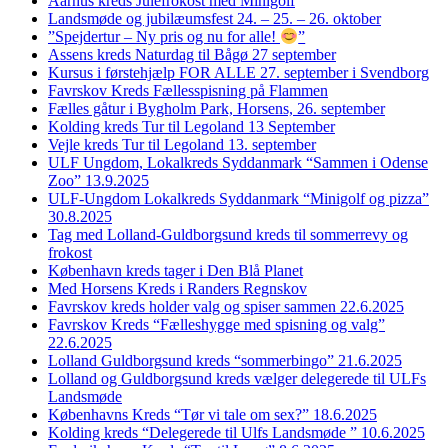
Aarhus kreds Julefrokost med Minigolf
Landsmøde og jubilæumsfest 24. – 25. – 26. oktober
”Spejdertur – Ny pris og nu for alle!
”
Assens kreds Naturdag til Bågø 27 september
Kursus i førstehjælp FOR ALLE 27. september i Svendborg
Favrskov Kreds Fællesspisning på Flammen
Fælles gåtur i Bygholm Park, Horsens, 26. september
Kolding kreds Tur til Legoland 13 September
Vejle kreds Tur til Legoland 13. september
ULF Ungdom, Lokalkreds Syddanmark “Sammen i Odense
Zoo” 13.9.2025
ULF-Ungdom Lokalkreds Syddanmark “Minigolf og pizza”
30.8.2025
Tag med Lolland-Guldborgsund kreds til sommerrevy og
frokost
København kreds tager i Den Blå Planet
Med Horsens Kreds i Randers Regnskov
Favrskov kreds holder valg og spiser sammen 22.6.2025
Favrskov Kreds “Fælleshygge med spisning og valg”
22.6.2025
Lolland Guldborgsund kreds “sommerbingo” 21.6.2025
Lolland og Guldborgsund kreds vælger delegerede til ULFs
Landsmøde
Københavns Kreds “Tør vi tale om sex?” 18.6.2025
Kolding kreds “Delegerede til Ulfs Landsmøde ” 10.6.2025