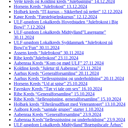
Vejle kreds og Kolding kreds “Julebagning” 14.12.2024
Horsens Kreds “Julefrokost” 13.12.2024
Holbæk kreds “IT-kursus – Sikkerhed på nettet” 12.12.2024
Køge Kreds “Førstehjælpskursus” 12.12.2024
ULF-ungdom Lokalkreds Hovedstaden “Julefrokost i Big
Bowl” 7.12.2024
ULF-ungdom Lokalkreds Midtjylland”Lasergame”
30.11.2024
ULF-ungdom Lokalkreds Syddanmark “Julefrokost på
Bowl’n’Fun” 30.11.2024
Assens kreds “Julefrokost” 30.11.2024
Ribe kreds”Julefrokost” 23.11.2024
Aabenraa Kreds “Kom og mød ULF” 27.11.2024
Kolding kreds “Juletur til Aabenraa” 23.11.2024
Aarhus Kreds “Generalforsamling” 20.11.2024
Aarhus Kreds “fællesspisning og underholdning” 20.11.2024
Horsens Kreds “Ud at spise” 25.10.2024
Favrskov Kreds “Tør vi tale om sex” 16.10.2024
Ribe Kreds “Generalforsamling” 15.10.2024
Ribe Kreds “fællesspisning, generalforsamling” 15.10.2024
Holbæk kreds “Efterårsudflugt med Veterantoget” 13.10.2024
Aalborg Kreds “samtale gruper” starter 1.10.2024
Aabenraa Kreds “Generalforsamling” 23.9.2024
Aabenraa Kreds”fællesspisning og underholdning” 23.9.2024
ULF-ungdom Lokalkreds Midtjylland”Brætspilscafe Århus”