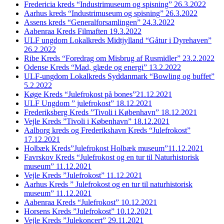
Fredericia kreds “Industrimuseum og spisning” 26.3.2022
Aarhus kreds “Industrimuseum og spisning” 26.3.2022
Assens kreds “Generalforsamlingen” 24.3.2022
Aabenraa Kreds Filmaften 19.3.2022
ULF ungdom Lokalkreds Midtjylland “Gåtur i Dyrehaven”
26.2.2022
Ribe Kreds “Foredrag om Misbrug af Rusmidler” 23.2.2022
Odense Kreds “Mad, glæde og energi” 13.2.2022
ULF-ungdom Lokalkreds Syddanmark “Bowling og buffet”
5.2.2022
Køge Kreds “Julefrokost på bones”21.12.2021
ULF Ungdom ” julefrokost” 18.12.2021
Frederiksberg Kreds ”Tivoli i København” 18.12.2021
Vejle Kreds ”Tivoli i København” 18.12.2021
Aalborg kreds og Frederikshavn Kreds “Julefrokost”
17.12.2021
Holbæk Kreds”Julefrokost Holbæk museum”11.12.2021
Favrskov Kreds “Julefrokost og en tur til Naturhistorisk
museum” 11.12.2021
Vejle Kreds ”Julefrokost” 11.12.2021
Aarhus Kreds ” Julefrokost og en tur til naturhistorisk
museum” 11.12.2021
Aabenraa Kreds “Julefrokost” 10.12.2021
Horsens Kreds ”Julefrokost” 10.12.2021
Vejle Kreds ”Julekoncert” 29.11.2021