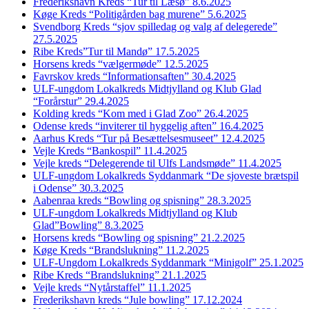
Frederikshavn Kreds “Tur til Læsø” 8.6.2025
Køge Kreds “Politigården bag murene” 5.6.2025
Svendborg Kreds “sjov spilledag og valg af delegerede”
27.5.2025
Ribe Kreds”Tur til Mandø” 17.5.2025
Horsens kreds “vælgermøde” 12.5.2025
Favrskov kreds “Informationsaften” 30.4.2025
ULF-ungdom Lokalkreds Midtjylland og Klub Glad
“Forårstur” 29.4.2025
Kolding kreds “Kom med i Glad Zoo” 26.4.2025
Odense kreds “inviterer til hyggelig aften” 16.4.2025
Aarhus Kreds “Tur på Besættelsesmuseet” 12.4.2025
Vejle Kreds “Bankospil” 11.4.2025
Vejle kreds “Delegerende til Ulfs Landsmøde” 11.4.2025
ULF-ungdom Lokalkreds Syddanmark “De sjoveste brætspil
i Odense” 30.3.2025
Aabenraa kreds “Bowling og spisning” 28.3.2025
ULF-ungdom Lokalkreds Midtjylland og Klub
Glad”Bowling” 8.3.2025
Horsens kreds “Bowling og spisning” 21.2.2025
Køge Kreds “Brandslukning” 11.2.2025
ULF-Ungdom Lokalkreds Syddanmark “Minigolf” 25.1.2025
Ribe Kreds “Brandslukning” 21.1.2025
Vejle kreds “Nytårstaffel” 11.1.2025
Frederikshavn kreds “Jule bowling” 17.12.2024