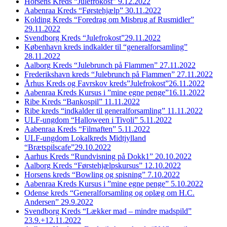
Horsens Kreds “Julefrokost” 9.12.2022
Aabenraa Kreds “Førstehjælp” 30.11.2022
Kolding Kreds “Foredrag om Misbrug af Rusmidler”
29.11.2022
Svendborg Kreds “Julefrokost”29.11.2022
København kreds indkalder til “generalforsamling”
28.11.2022
Aalborg Kreds “Julebrunch på Flammen” 27.11.2022
Frederikshavn kreds “Julebrunch på Flammen” 27.11.2022
Århus Kreds og Favrskov kreds”Julefrokost”26.11.2022
Aabenraa Kreds Kursus i ”mine egne penge”16.11.2022
Ribe Kreds “Bankospil” 11.11.2022
Ribe kreds “indkalder til generalforsamling” 11.11.2022
ULF-ungdom “Halloween i Tivoli” 5.11.2022
Aabenraa Kreds “Filmaften” 5.11.2022
ULF-ungdom Lokalkreds Midtjylland
“Brætspilscafe”29.10.2022
Aarhus Kreds “Rundvisning på Dokk1” 20.10.2022
Aalborg Kreds “Førstehjælpskursus” 12.10.2022
Horsens kreds “Bowling og spisning” 7.10.2022
Aabenraa Kreds Kursus i ”mine egne penge” 5.10.2022
Odense kreds “Generalforsamling og oplæg om H.C.
Andersen” 29.9.2022
Svendborg Kreds “Lækker mad – mindre madspild”
23.9.+12.11.2022