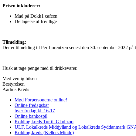
Prisen inkluderer:
Mad på Dokk1 cafeen
Deltagelse af frivillige
Tilmelding:
Der er tilmelding til Per Lorentzen senest den 30. september 2022 på
Husk at tage penge med til drikkevarer.
Med venlig hilsen
Bestyrelsen
Aarhus Kreds
Mød Forpersonerne online!
Online fredagsbar
hver fredag kl. 16-17
Online bankospil
Kolding kreds Tur til Glad zoo
ULF, Lokalkreds Midtjylland og Lokalkreds Syddanmark GNAG
Kolding-kreds (Kellers Minde)