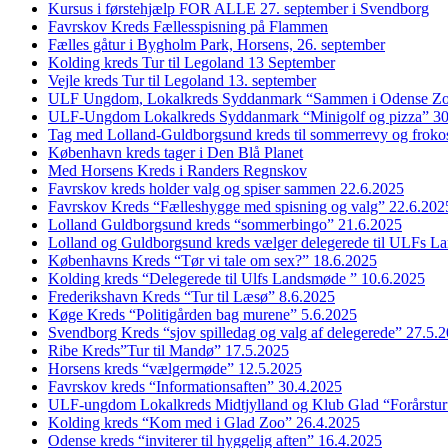
Kursus i førstehjælp FOR ALLE 27. september i Svendborg
Favrskov Kreds Fællesspisning på Flammen
Fælles gåtur i Bygholm Park, Horsens, 26. september
Kolding kreds Tur til Legoland 13 September
Vejle kreds Tur til Legoland 13. september
ULF Ungdom, Lokalkreds Syddanmark “Sammen i Odense Zo
ULF-Ungdom Lokalkreds Syddanmark “Minigolf og pizza” 30
Tag med Lolland-Guldborgsund kreds til sommerrevy og froko
København kreds tager i Den Blå Planet
Med Horsens Kreds i Randers Regnskov
Favrskov kreds holder valg og spiser sammen 22.6.2025
Favrskov Kreds “Fælleshygge med spisning og valg” 22.6.202
Lolland Guldborgsund kreds “sommerbingo” 21.6.2025
Lolland og Guldborgsund kreds vælger delegerede til ULFs 
Københavns Kreds “Tør vi tale om sex?” 18.6.2025
Kolding kreds “Delegerede til Ulfs Landsmøde ” 10.6.2025
Frederikshavn Kreds “Tur til Læsø” 8.6.2025
Køge Kreds “Politigården bag murene” 5.6.2025
Svendborg Kreds “sjov spilledag og valg af delegerede” 27.5.
Ribe Kreds”Tur til Mandø” 17.5.2025
Horsens kreds “vælgermøde” 12.5.2025
Favrskov kreds “Informationsaften” 30.4.2025
ULF-ungdom Lokalkreds Midtjylland og Klub Glad “Forårstur
Kolding kreds “Kom med i Glad Zoo” 26.4.2025
Odense kreds “inviterer til hyggelig aften” 16.4.2025