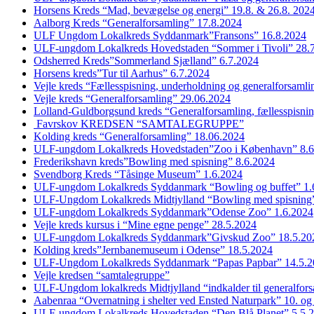
Horsens Kreds “Mad, bevægelse og energi” 19.8. & 26.8. 202
Aalborg Kreds “Generalforsamling” 17.8.2024
ULF Ungdom Lokalkreds Syddanmark”Fransons” 16.8.2024
ULF-ungdom Lokalkreds Hovedstaden “Sommer i Tivoli” 28.
Odsherred Kreds”Sommerland Sjælland” 6.7.2024
Horsens kreds”Tur til Aarhus” 6.7.2024
Vejle kreds “Fællesspisning, underholdning og generalforsaml
Vejle kreds “Generalforsamling” 29.06.2024
Lolland-Guldborgsund kreds “Generalforsamling, fællesspisni
Favrskov KREDSEN “SAMTALEGRUPPE”
Kolding kreds “Generalforsamling” 18.06.2024
ULF-ungdom Lokalkreds Hovedstaden”Zoo i København” 8.6
Frederikshavn kreds”Bowling med spisning” 8.6.2024
Svendborg Kreds “Tåsinge Museum” 1.6.2024
ULF-ungdom Lokalkreds Syddanmark “Bowling og buffet” 1.
ULF-Ungdom Lokalkreds Midtjylland “Bowling med spisning”
ULF-ungdom Lokalkreds Syddanmark”Odense Zoo” 1.6.2024
Vejle kreds kursus i “Mine egne penge” 28.5.2024
ULF-ungdom Lokalkreds Syddanmark”Givskud Zoo” 18.5.20
Kolding kreds”Jernbanemuseum i Odense” 18.5.2024
ULF-Ungdom Lokalkreds Syddanmark “Papas Papbar” 14.5.2
Vejle kredsen “samtalegruppe”
ULF-Ungdom lokalkreds Midtjylland “indkalder til generalfor
Aabenraa “Overnatning i shelter ved Ensted Naturpark” 10. og
ULF-ungdom Lokalkreds Hovedstaden “Den Blå Planet” 5.5.