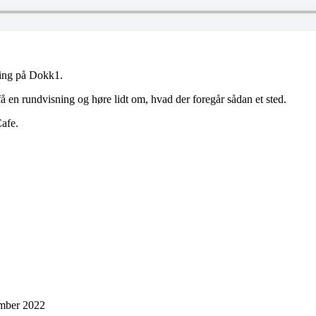
ning på Dokk1.
få en rundvisning og høre lidt om, hvad der foregår sådan et sted.
Cafe.
ember 2022