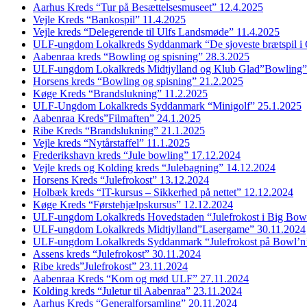
Aarhus Kreds “Tur på Besættelsesmuseet” 12.4.2025
Vejle Kreds “Bankospil” 11.4.2025
Vejle kreds “Delegerende til Ulfs Landsmøde” 11.4.2025
ULF-ungdom Lokalkreds Syddanmark “De sjoveste brætspil i
Aabenraa kreds “Bowling og spisning” 28.3.2025
ULF-ungdom Lokalkreds Midtjylland og Klub Glad”Bowling”
Horsens kreds “Bowling og spisning” 21.2.2025
Køge Kreds “Brandslukning” 11.2.2025
ULF-Ungdom Lokalkreds Syddanmark “Minigolf” 25.1.2025
Aabenraa Kreds”Filmaften” 24.1.2025
Ribe Kreds “Brandslukning” 21.1.2025
Vejle kreds “Nytårstaffel” 11.1.2025
Frederikshavn kreds “Jule bowling” 17.12.2024
Vejle kreds og Kolding kreds “Julebagning” 14.12.2024
Horsens Kreds “Julefrokost” 13.12.2024
Holbæk kreds “IT-kursus – Sikkerhed på nettet” 12.12.2024
Køge Kreds “Førstehjælpskursus” 12.12.2024
ULF-ungdom Lokalkreds Hovedstaden “Julefrokost i Big Bow
ULF-ungdom Lokalkreds Midtjylland”Lasergame” 30.11.2024
ULF-ungdom Lokalkreds Syddanmark “Julefrokost på Bowl’n
Assens kreds “Julefrokost” 30.11.2024
Ribe kreds”Julefrokost” 23.11.2024
Aabenraa Kreds “Kom og mød ULF” 27.11.2024
Kolding kreds “Juletur til Aabenraa” 23.11.2024
Aarhus Kreds “Generalforsamling” 20.11.2024