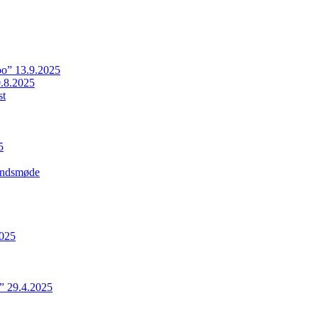
o” 13.9.2025
.8.2025
st
5
Landsmøde
2025
” 29.4.2025