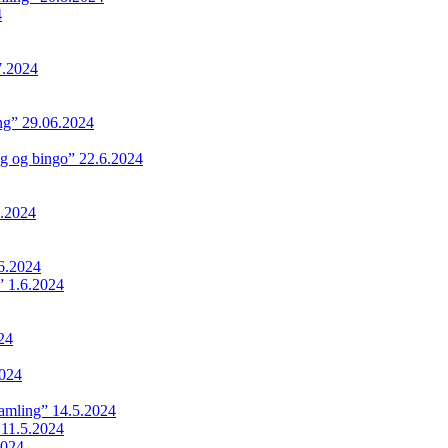
4
7.2024
ing” 29.06.2024
ng og bingo” 22.6.2024
.2024
6.2024
 1.6.2024
24
024
samling” 14.5.2024
 11.5.2024
2024