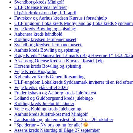
Svendborg-kreds Minigolf
ULF Odense kreds inviterer
til påskefrokost onsdag d. 1. april
Favrskov og Aarhus kredsen Kursus i førstehjælp
ULF-ungdom Lokalkreds Midtjylland og Lokalkreds Syddanma
Vejle kreds Bowling og spisning:
Aabenraa kreds håndbold
Kolding kredsen Jernbanemuseet
Svendborg kredsen Jernbanemuseet:
Aarhus kreds Bowling og spisning
Køge Kreds “Danseaften 13 marts i Bag Haverne 1” 13.3.2026
Assens og Odense kredsen Kursus i førstehjælp
Horsens kreds Bowling og spisning
Vejle Kreds Biograftur
København Kreds Generalforsamling
ULF-ungdom Lokalkreds Syddanmark inviterer til en fed efter
Vejle kreds nytårstaffel 2026
Frederikshavn og Aalborg kreds Julefrokost
Lolland og Guldborgsund kreds julebingo
Kolding kreds Juletur til Tønder
Vejle og Kolding kreds Julebagning
Aarhus kreds Julefrokost med Minigolf
Landsmøde og jubilæumsfest 24. – 25. – 26. oktober
”Spejdertur – Ny pris og nu for alle!
”
Assens kreds Naturdag til Bågø 27 september