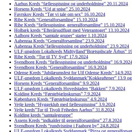
Aarhus Kreds “fællesspisning og underholdning” 20.11.2024
Horsens Kreds “Ud at spise” 25.10.2024
Favrskov Kreds “Tør vi tale om sex” 16.10.2024
Ribe Kreds “Generalforsamling” 15.10.2024
Ribe Kreds “fællesspisning, generalforsamling” 15.10.2024
Holbæk kreds “Efterårsudflugt med Veterantoget” 13.10.2024
Aalborg Kreds “samtale gruper” starter 1.10.2024
Aabenraa Kreds “Generalforsamling” 23.9.2024
Aabenraa Kreds”fællesspisning og underholdning” 23.9.2024
ULF-ungdom Lokalkreds Midtjylland”Brætspilscafe Århus” 1
Ribe Kreds “Tur til TV Syd” 17.9.2024
Svendborg Kreds “fællesspisning og underholdning” 16.9.202
Svendborg Kreds “Generalforsamling” 16.9.2024
Odense Kreds “Jubilæumsfest for Ulf Odense Kreds” 14.9.202
ULF-ungdom Lokalkreds Syddanmark”Kokkeaftener” 13.9 og
Horsens Kreds “Generalforsamling” 9.9.2024
ULF-ungdom Lokalkreds Hovedstaden “Bakken” 7.9.2024
Kolding Kreds “Førstehjælpskursus” 7.9.2024
København Kreds “Førstehjælpskursus” 4.9.2024
Vejle kreds “Hyggeklub med fællesspisning” 3.9.2024
Vejle kreds”Tur til Tivoli Friheden Aarhus” 31.8.2024
Kolding kreds “samtalegruppe”
Assens Kreds “indkalder til generalforsamling” 27.8.2024
Svendborg Kreds “rundvisning i Faaborg by” 24.8.2024
ULF-ungdom Lokalkreds Syddanmark “Pizza og generalforsam