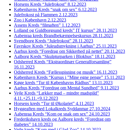
Horsens Kreds “Julefrokost” 8.12.2023
Københavns Kreds “snak om sex” 6.12.2023
Julefrokost på Flammen 2.12.2023
Zoo i København 2.12.2023
Assens Kreds “filmaften” 1.12.2023
Lolland og Guldborgsund kreds” IT kursus” 28.11.2023
Aabenraa kreds Brandbekæmpelseskursus 28.11.2023
Svendborg Kreds “Julefrokost” 28.11.2023
Favrskov Kreds “Juleudsmykning i Aarhus” 25.11.2023
Aarhus kreds “Foredrag om Sikkerhed på nettet” 20.11.2023
Aalborg Kreds “Skulpturparken i Blokhus” 18.11.2023
Odsherred Kreds “Ekstraordinær Generalforsamling”
16.11.2023
Odsherred Kreds “Fællesspisning og musik” 16.11.2023
København Kreds “Kursus i ”Mine egne penge” 15.11.2023
Køge kreds “Tur til Københavns Rådhus” 13.11.2023
Aarhus Kreds “Foredrag om Mental Sundhed” 9.11.2023
Vejle Kreds “Lækker mad – mindre madspild”
4.11.+25.11.+9.12.2023
Horsens kreds “Tur til Økolariet” 4.11.2023
Hyggeaften med Lokalkreds Syddanmar 27.10.2024
Aabenraa Kreds “Kom og snak om sex” 24.10.2023
Frederikshavn kreds og Aalborg kreds “Foredrag om
diabetes” 14.10.2023
Vejle kreds “Kom med i Glad Zoo” 14.10.2023