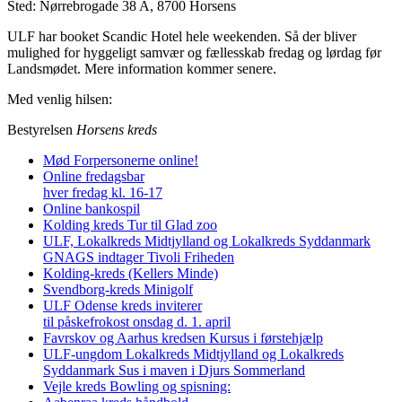
Sted: Nørrebrogade 38 A, 8700 Horsens
ULF har booket Scandic Hotel hele weekenden. Så der bliver
mulighed for hyggeligt samvær og fællesskab fredag og lørdag før
Landsmødet. Mere information kommer senere.
Med venlig hilsen:
Bestyrelsen
Horsens kreds
Mød Forpersonerne online!
Online fredagsbar
hver fredag kl. 16-17
Online bankospil
Kolding kreds Tur til Glad zoo
ULF, Lokalkreds Midtjylland og Lokalkreds Syddanmark
GNAGS indtager Tivoli Friheden
Kolding-kreds (Kellers Minde)
Svendborg-kreds Minigolf
ULF Odense kreds inviterer
til påskefrokost onsdag d. 1. april
Favrskov og Aarhus kredsen Kursus i førstehjælp
ULF-ungdom Lokalkreds Midtjylland og Lokalkreds
Syddanmark Sus i maven i Djurs Sommerland
Vejle kreds Bowling og spisning: