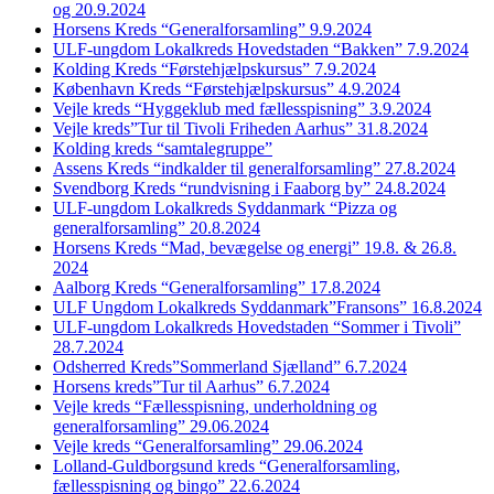
og 20.9.2024
Horsens Kreds “Generalforsamling” 9.9.2024
ULF-ungdom Lokalkreds Hovedstaden “Bakken” 7.9.2024
Kolding Kreds “Førstehjælpskursus” 7.9.2024
København Kreds “Førstehjælpskursus” 4.9.2024
Vejle kreds “Hyggeklub med fællesspisning” 3.9.2024
Vejle kreds”Tur til Tivoli Friheden Aarhus” 31.8.2024
Kolding kreds “samtalegruppe”
Assens Kreds “indkalder til generalforsamling” 27.8.2024
Svendborg Kreds “rundvisning i Faaborg by” 24.8.2024
ULF-ungdom Lokalkreds Syddanmark “Pizza og
generalforsamling” 20.8.2024
Horsens Kreds “Mad, bevægelse og energi” 19.8. & 26.8.
2024
Aalborg Kreds “Generalforsamling” 17.8.2024
ULF Ungdom Lokalkreds Syddanmark”Fransons” 16.8.2024
ULF-ungdom Lokalkreds Hovedstaden “Sommer i Tivoli”
28.7.2024
Odsherred Kreds”Sommerland Sjælland” 6.7.2024
Horsens kreds”Tur til Aarhus” 6.7.2024
Vejle kreds “Fællesspisning, underholdning og
generalforsamling” 29.06.2024
Vejle kreds “Generalforsamling” 29.06.2024
Lolland-Guldborgsund kreds “Generalforsamling,
fællesspisning og bingo” 22.6.2024