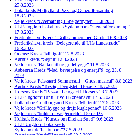
25.8.2023
Lokalkreds Midtjylland Pizza og Generalforsamling
18.8.2023
Vejle kreds “Overnatning i Spejderhytter” 18.8.2023
ULF-ungdom Lokalkreds Syddanmark “Generalforsamling”
17.8.2023
Frederikshavn Kreds “Grill sammen med Gimle”16.8.2023
Frederikshavn kreds “Delegerende til Ulfs Landsmøde”
16.8.2023
Odense Kreds “Minigolf” 12.8.2023
Aarhus kreds “Sejltur”12.8.2023
Vejle kreds “Bankospil og grillehygge” 11.8.2023
Aabenraa Kreds “Mad, bevægelse og energi”9. og 23. 8.
2023
Vejle kreds”Palsgaard Sommerspil = Ghost musical” 8.8.2023
Aarhus Kreds “Besøg i Fængslet i Horsens” 8.7.2023
Horsens Kreds “Besøg i Fængslet i Horsens” 8.7.2023
ULF-ungdom”Tur til Tivoli København”17.6. 2023
Lolland og Guldborgsund Kreds “Minigolf” 17.6.2023
Vejle kreds “Grillhygge og dreje kuglepenne” 16.6.2023
Vejle kreds “holder et vælgermøde” 16.6.2023
Holbæk Kreds “Kursus om Digitalt Snyd” 9.6.2023
ULF-Ungdom Lokalkreds
Syddanmark”Klatrepark”27.5.2023