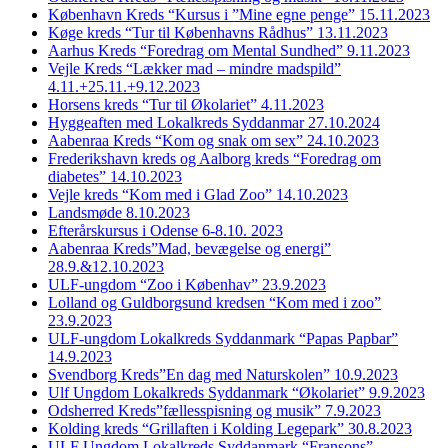
København Kreds “Kursus i ”Mine egne penge” 15.11.2023
Køge kreds “Tur til Københavns Rådhus” 13.11.2023
Aarhus Kreds “Foredrag om Mental Sundhed” 9.11.2023
Vejle Kreds “Lækker mad – mindre madspild”
4.11.+25.11.+9.12.2023
Horsens kreds “Tur til Økolariet” 4.11.2023
Hyggeaften med Lokalkreds Syddanmar 27.10.2024
Aabenraa Kreds “Kom og snak om sex” 24.10.2023
Frederikshavn kreds og Aalborg kreds “Foredrag om
diabetes” 14.10.2023
Vejle kreds “Kom med i Glad Zoo” 14.10.2023
Landsmøde 8.10.2023
Efterårskursus i Odense 6-8.10. 2023
Aabenraa Kreds”Mad, bevægelse og energi”
28.9.&12.10.2023
ULF-ungdom “Zoo i Københav” 23.9.2023
Lolland og Guldborgsund kredsen “Kom med i zoo”
23.9.2023
ULF-ungdom Lokalkreds Syddanmark “Papas Papbar”
14.9.2023
Svendborg Kreds”En dag med Naturskolen” 10.9.2023
Ulf Ungdom Lokalkreds Syddanmark “Økolariet” 9.9.2023
Odsherred Kreds”fællesspisning og musik” 7.9.2023
Kolding kreds “Grillaften i Kolding Legepark” 30.8.2023
ULF Ungdom Lokalkreds Syddanmark “Fransons”