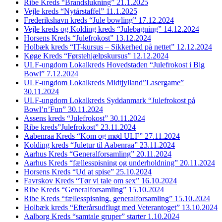
Ribe Kreds “Brandslukning” 21.1.2025
Vejle kreds “Nytårstaffel” 11.1.2025
Frederikshavn kreds “Jule bowling” 17.12.2024
Vejle kreds og Kolding kreds “Julebagning” 14.12.2024
Horsens Kreds “Julefrokost” 13.12.2024
Holbæk kreds “IT-kursus – Sikkerhed på nettet” 12.12.2024
Køge Kreds “Førstehjælpskursus” 12.12.2024
ULF-ungdom Lokalkreds Hovedstaden “Julefrokost i Big
Bowl” 7.12.2024
ULF-ungdom Lokalkreds Midtjylland”Lasergame”
30.11.2024
ULF-ungdom Lokalkreds Syddanmark “Julefrokost på
Bowl’n’Fun” 30.11.2024
Assens kreds “Julefrokost” 30.11.2024
Ribe kreds”Julefrokost” 23.11.2024
Aabenraa Kreds “Kom og mød ULF” 27.11.2024
Kolding kreds “Juletur til Aabenraa” 23.11.2024
Aarhus Kreds “Generalforsamling” 20.11.2024
Aarhus Kreds “fællesspisning og underholdning” 20.11.2024
Horsens Kreds “Ud at spise” 25.10.2024
Favrskov Kreds “Tør vi tale om sex” 16.10.2024
Ribe Kreds “Generalforsamling” 15.10.2024
Ribe Kreds “fællesspisning, generalforsamling” 15.10.2024
Holbæk kreds “Efterårsudflugt med Veterantoget” 13.10.2024
Aalborg Kreds “samtale gruper” starter 1.10.2024