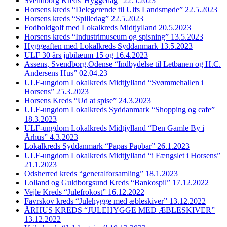
Svendborg Kreds”Hyggedag” 22.5.2023
Horsens kreds “Delegerende til Ulfs Landsmøde” 22.5.2023
Horsens kreds “Spilledag” 22.5.2023
Fodboldgolf med Lokalkreds Midtjylland 20.5.2023
Horsens kreds “Industrimuseum og spisning” 13.5.2023
Hyggeaften med Lokalkreds Syddanmark 13.5.2023
ULF 30 års jubilæum 15 og 16.4.2023
Assens, Svendborg,Odense “Indbydelse til Letbanen og H.C.
Andersens Hus” 02.04.23
ULF-ungdom Lokalkreds Midtjylland “Svømmehallen i
Horsens” 25.3.2023
Horsens Kreds “Ud at spise” 24.3.2023
ULF-ungdom Lokalkreds Syddanmark “Shopping og cafe”
18.3.2023
ULF-ungdom Lokalkreds Midtjylland “Den Gamle By i
Århus” 4.3.2023
Lokalkreds Syddanmark “Papas Papbar” 26.1.2023
ULF-ungdom Lokalkreds Midtjylland “i Fængslet i Horsens”
21.1.2023
Odsherred kreds “generalforsamling” 18.1.2023
Lolland og Guldborgsund Kreds “Bankospil” 17.12.2022
Vejle Kreds “Julefrokost” 16.12.2022
Favrskov kreds “Julehygge med æbleskiver” 13.12.2022
ÅRHUS KREDS “JULEHYGGE MED ÆBLESKIVER”
13.12.2022