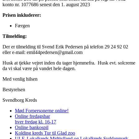
konto nr. 1077686 senest den 1. august 2023
Prisen inkluderer:
Færgen
Tilmelding:
Der er tilmelding til Svend Erik Pedersen på telefon 29 24 92 02
eller e-mail: emil44pedersen@gmail.com
Husk at tjekke vejret inden du tager hjemmefra. Husk evt. solcreme
da vi skal være på vandet hele dagen.
Med venlig hilsen
Bestyrelsen
Svendborg Kreds
Mød Forpersonerne online!
Online fredagsbar
hver fredag kl. 16-17
Online bankospil
Kolding kreds Tur til Glad zoo
ULF, Lokalkreds Midtjylland og Lokalkreds Syddanmark