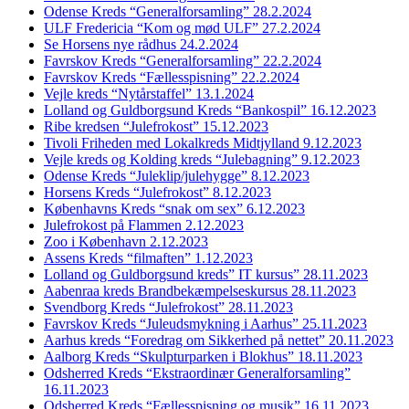
Odense Kreds “Generalforsamling” 28.2.2024
ULF Fredericia “Kom og mød ULF” 27.2.2024
Se Horsens nye rådhus 24.2.2024
Favrskov Kreds “Generalforsamling” 22.2.2024
Favrskov Kreds “Fællesspisning” 22.2.2024
Vejle kreds “Nytårstaffel” 13.1.2024
Lolland og Guldborgsund Kreds “Bankospil” 16.12.2023
Ribe kredsen “Julefrokost” 15.12.2023
Tivoli Friheden med Lokalkreds Midtjylland 9.12.2023
Vejle kreds og Kolding kreds “Julebagning” 9.12.2023
Odense Kreds “Juleklip/julehygge” 8.12.2023
Horsens Kreds “Julefrokost” 8.12.2023
Københavns Kreds “snak om sex” 6.12.2023
Julefrokost på Flammen 2.12.2023
Zoo i København 2.12.2023
Assens Kreds “filmaften” 1.12.2023
Lolland og Guldborgsund kreds” IT kursus” 28.11.2023
Aabenraa kreds Brandbekæmpelseskursus 28.11.2023
Svendborg Kreds “Julefrokost” 28.11.2023
Favrskov Kreds “Juleudsmykning i Aarhus” 25.11.2023
Aarhus kreds “Foredrag om Sikkerhed på nettet” 20.11.2023
Aalborg Kreds “Skulpturparken i Blokhus” 18.11.2023
Odsherred Kreds “Ekstraordinær Generalforsamling”
16.11.2023
Odsherred Kreds “Fællesspisning og musik” 16.11.2023