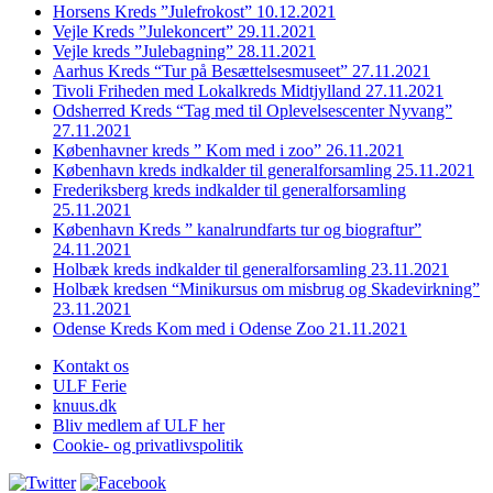
Horsens Kreds ”Julefrokost” 10.12.2021
Vejle Kreds ”Julekoncert” 29.11.2021
Vejle kreds ”Julebagning” 28.11.2021
Aarhus Kreds “Tur på Besættelsesmuseet” 27.11.2021
Tivoli Friheden med Lokalkreds Midtjylland 27.11.2021
Odsherred Kreds “Tag med til Oplevelsescenter Nyvang”
27.11.2021
Københavner kreds ” Kom med i zoo” 26.11.2021
København kreds indkalder til generalforsamling 25.11.2021
Frederiksberg kreds indkalder til generalforsamling
25.11.2021
København Kreds ” kanalrundfarts tur og biograftur”
24.11.2021
Holbæk kreds indkalder til generalforsamling 23.11.2021
Holbæk kredsen “Minikursus om misbrug og Skadevirkning”
23.11.2021
Odense Kreds Kom med i Odense Zoo 21.11.2021
Kontakt os
ULF Ferie
knuus.dk
Bliv medlem af ULF her
Cookie- og privatlivspolitik