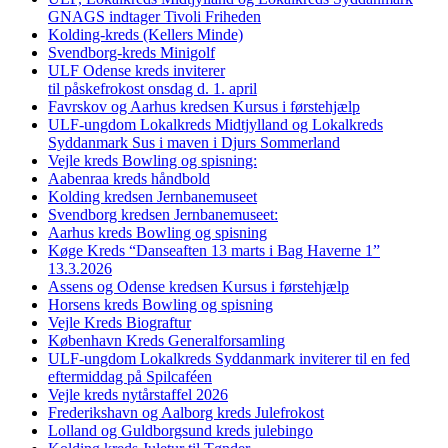
GNAGS indtager Tivoli Friheden
Kolding-kreds (Kellers Minde)
Svendborg-kreds Minigolf
ULF Odense kreds inviterer
til påskefrokost onsdag d. 1. april
Favrskov og Aarhus kredsen Kursus i førstehjælp
ULF-ungdom Lokalkreds Midtjylland og Lokalkreds
Syddanmark Sus i maven i Djurs Sommerland
Vejle kreds Bowling og spisning:
Aabenraa kreds håndbold
Kolding kredsen Jernbanemuseet
Svendborg kredsen Jernbanemuseet:
Aarhus kreds Bowling og spisning
Køge Kreds “Danseaften 13 marts i Bag Haverne 1”
13.3.2026
Assens og Odense kredsen Kursus i førstehjælp
Horsens kreds Bowling og spisning
Vejle Kreds Biograftur
København Kreds Generalforsamling
ULF-ungdom Lokalkreds Syddanmark inviterer til en fed
eftermiddag på Spilcaféen
Vejle kreds nytårstaffel 2026
Frederikshavn og Aalborg kreds Julefrokost
Lolland og Guldborgsund kreds julebingo