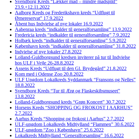
Svendborg Kreds “Lækker mad – mindre madspild”
23.9.+12.11.2022
Aalborg Kreds og Frederikshavn kreds “Udflugt til
Ørnereservat” 17.9.2022
Åbent hus Indvielse af nye lokaler 16.9.2022
Aabenraa kreds “indkalder til generalforsamling” 13.9.2022
Fredericia kreds “indkalder til generalforsamling” 7.9.2022
Holbæk kreds “indkalder til generalforsamling” 5.9.2022
København kreds “indkalder til generalforsamling” 31.8.2022
Indvielse af nye lokaler 27.8.2022
Lolland-Guldborgsund kredsen inviterer på tur til Indvielse
hos ULF i Vejle 26-28.8.2022
Assens Kreds “Udflugt til den Gl. Brydegård” 21.8.2022
Kom med i Odense Zoo 20.8.2022
ULF Ungdom Lokalkreds Syddanmark “Fransons og Nelles”
18.8.2022
Svendborg Kreds “Tur til Ærø og Flaskeskibsmuseet”
13.8.2022
Lolland-Guldborgsund kreds “Grøn Koncert” 30.7.2022
Horsens Kreds “SHOPPING OG FROKOST I AARHUS”
2.7.2022
Aarhus Kreds “Shopping og frokost i Aarhus” 2.7.2022
ULF-ungdom Lokalkreds Midtjylland “Flammen” 30.6.2022
ULF-ungdom “Zoo i København” 25.6.2022
Lokalkreds Midtjylland “Generalforsamling” 16.6.2022