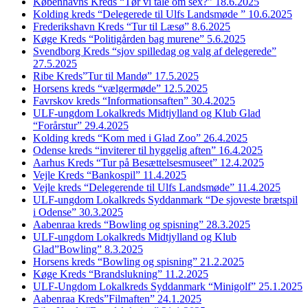
Københavns Kreds “Tør vi tale om sex?” 18.6.2025
Kolding kreds “Delegerede til Ulfs Landsmøde ” 10.6.2025
Frederikshavn Kreds “Tur til Læsø” 8.6.2025
Køge Kreds “Politigården bag murene” 5.6.2025
Svendborg Kreds “sjov spilledag og valg af delegerede”
27.5.2025
Ribe Kreds”Tur til Mandø” 17.5.2025
Horsens kreds “vælgermøde” 12.5.2025
Favrskov kreds “Informationsaften” 30.4.2025
ULF-ungdom Lokalkreds Midtjylland og Klub Glad
“Forårstur” 29.4.2025
Kolding kreds “Kom med i Glad Zoo” 26.4.2025
Odense kreds “inviterer til hyggelig aften” 16.4.2025
Aarhus Kreds “Tur på Besættelsesmuseet” 12.4.2025
Vejle Kreds “Bankospil” 11.4.2025
Vejle kreds “Delegerende til Ulfs Landsmøde” 11.4.2025
ULF-ungdom Lokalkreds Syddanmark “De sjoveste brætspil
i Odense” 30.3.2025
Aabenraa kreds “Bowling og spisning” 28.3.2025
ULF-ungdom Lokalkreds Midtjylland og Klub
Glad”Bowling” 8.3.2025
Horsens kreds “Bowling og spisning” 21.2.2025
Køge Kreds “Brandslukning” 11.2.2025
ULF-Ungdom Lokalkreds Syddanmark “Minigolf” 25.1.2025
Aabenraa Kreds”Filmaften” 24.1.2025