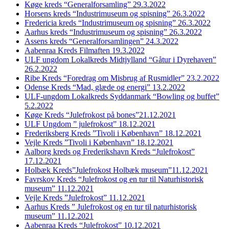
Køge kreds “Generalforsamling” 29.3.2022
Horsens kreds “Industrimuseum og spisning” 26.3.2022
Fredericia kreds “Industrimuseum og spisning” 26.3.2022
Aarhus kreds “Industrimuseum og spisning” 26.3.2022
Assens kreds “Generalforsamlingen” 24.3.2022
Aabenraa Kreds Filmaften 19.3.2022
ULF ungdom Lokalkreds Midtjylland “Gåtur i Dyrehaven”
26.2.2022
Ribe Kreds “Foredrag om Misbrug af Rusmidler” 23.2.2022
Odense Kreds “Mad, glæde og energi” 13.2.2022
ULF-ungdom Lokalkreds Syddanmark “Bowling og buffet”
5.2.2022
Køge Kreds “Julefrokost på bones”21.12.2021
ULF Ungdom ” julefrokost” 18.12.2021
Frederiksberg Kreds ”Tivoli i København” 18.12.2021
Vejle Kreds ”Tivoli i København” 18.12.2021
Aalborg kreds og Frederikshavn Kreds “Julefrokost”
17.12.2021
Holbæk Kreds”Julefrokost Holbæk museum”11.12.2021
Favrskov Kreds “Julefrokost og en tur til Naturhistorisk
museum” 11.12.2021
Vejle Kreds ”Julefrokost” 11.12.2021
Aarhus Kreds ” Julefrokost og en tur til naturhistorisk
museum” 11.12.2021
Aabenraa Kreds “Julefrokost” 10.12.2021