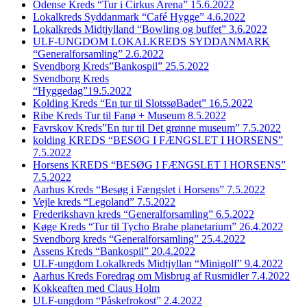
Odense Kreds “Tur i Cirkus Arena” 15.6.2022
Lokalkreds Syddanmark “Café Hygge” 4.6.2022
Lokalkreds Midtjylland “Bowling og buffet” 3.6.2022
ULF-UNGDOM LOKALKREDS SYDDANMARK
“Generalforsamling” 2.6.2022
Svendborg Kreds”Bankospil” 25.5.2022
Svendborg Kreds
“Hyggedag”19.5.2022
Kolding Kreds “En tur til SlotssøBadet” 16.5.2022
Ribe Kreds Tur til Fanø + Museum 8.5.2022
Favrskov Kreds”En tur til Det grønne museum” 7.5.2022
kolding KREDS “BESØG I FÆNGSLET I HORSENS”
7.5.2022
Horsens KREDS “BESØG I FÆNGSLET I HORSENS”
7.5.2022
Aarhus Kreds “Besøg i Fængslet i Horsens” 7.5.2022
Vejle kreds “Legoland” 7.5.2022
Frederikshavn kreds “Generalforsamling” 6.5.2022
Køge Kreds “Tur til Tycho Brahe planetarium” 26.4.2022
Svendborg kreds “Generalforsamling” 25.4.2022
Assens Kreds “Bankospil” 20.4.2022
ULF-ungdom Lokalkreds Midtjyllan “Minigolf” 9.4.2022
Aarhus Kreds Foredrag om Misbrug af Rusmidler 7.4.2022
Kokkeaften med Claus Holm
ULF-ungdom “Påskefrokost” 2.4.2022