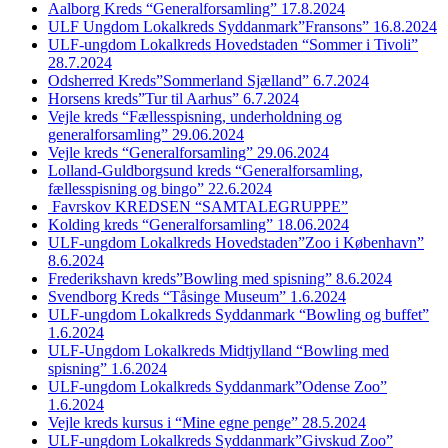
Aalborg Kreds “Generalforsamling” 17.8.2024
ULF Ungdom Lokalkreds Syddanmark”Fransons” 16.8.2024
ULF-ungdom Lokalkreds Hovedstaden “Sommer i Tivoli”
28.7.2024
Odsherred Kreds”Sommerland Sjælland” 6.7.2024
Horsens kreds”Tur til Aarhus” 6.7.2024
Vejle kreds “Fællesspisning, underholdning og
generalforsamling” 29.06.2024
Vejle kreds “Generalforsamling” 29.06.2024
Lolland-Guldborgsund kreds “Generalforsamling,
fællesspisning og bingo” 22.6.2024
Favrskov KREDSEN “SAMTALEGRUPPE”
Kolding kreds “Generalforsamling” 18.06.2024
ULF-ungdom Lokalkreds Hovedstaden”Zoo i København”
8.6.2024
Frederikshavn kreds”Bowling med spisning” 8.6.2024
Svendborg Kreds “Tåsinge Museum” 1.6.2024
ULF-ungdom Lokalkreds Syddanmark “Bowling og buffet”
1.6.2024
ULF-Ungdom Lokalkreds Midtjylland “Bowling med
spisning” 1.6.2024
ULF-ungdom Lokalkreds Syddanmark”Odense Zoo”
1.6.2024
Vejle kreds kursus i “Mine egne penge” 28.5.2024
ULF-ungdom Lokalkreds Syddanmark”Givskud Zoo”