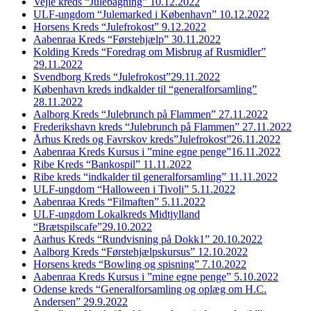
Vejle kreds “Julebagning” 10.12.2022
ULF-ungdom “Julemarked i København” 10.12.2022
Horsens Kreds “Julefrokost” 9.12.2022
Aabenraa Kreds “Førstehjælp” 30.11.2022
Kolding Kreds “Foredrag om Misbrug af Rusmidler”
29.11.2022
Svendborg Kreds “Julefrokost”29.11.2022
København kreds indkalder til “generalforsamling”
28.11.2022
Aalborg Kreds “Julebrunch på Flammen” 27.11.2022
Frederikshavn kreds “Julebrunch på Flammen” 27.11.2022
Århus Kreds og Favrskov kreds”Julefrokost”26.11.2022
Aabenraa Kreds Kursus i ”mine egne penge”16.11.2022
Ribe Kreds “Bankospil” 11.11.2022
Ribe kreds “indkalder til generalforsamling” 11.11.2022
ULF-ungdom “Halloween i Tivoli” 5.11.2022
Aabenraa Kreds “Filmaften” 5.11.2022
ULF-ungdom Lokalkreds Midtjylland
“Brætspilscafe”29.10.2022
Aarhus Kreds “Rundvisning på Dokk1” 20.10.2022
Aalborg Kreds “Førstehjælpskursus” 12.10.2022
Horsens kreds “Bowling og spisning” 7.10.2022
Aabenraa Kreds Kursus i ”mine egne penge” 5.10.2022
Odense kreds “Generalforsamling og oplæg om H.C.
Andersen” 29.9.2022