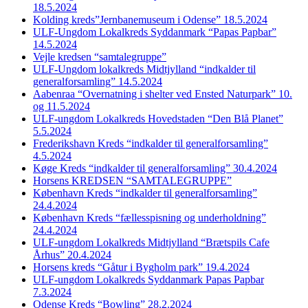
18.5.2024
Kolding kreds”Jernbanemuseum i Odense” 18.5.2024
ULF-Ungdom Lokalkreds Syddanmark “Papas Papbar”
14.5.2024
Vejle kredsen “samtalegruppe”
ULF-Ungdom lokalkreds Midtjylland “indkalder til
generalforsamling” 14.5.2024
Aabenraa “Overnatning i shelter ved Ensted Naturpark” 10.
og 11.5.2024
ULF-ungdom Lokalkreds Hovedstaden “Den Blå Planet”
5.5.2024
Frederikshavn Kreds “indkalder til generalforsamling”
4.5.2024
Køge Kreds “indkalder til generalforsamling” 30.4.2024
Horsens KREDSEN “SAMTALEGRUPPE”
København Kreds “indkalder til generalforsamling”
24.4.2024
København Kreds “fællesspisning og underholdning”
24.4.2024
ULF-ungdom Lokalkreds Midtjylland “Brætspils Cafe
Århus” 20.4.2024
Horsens kreds “Gåtur i Bygholm park” 19.4.2024
ULF-ungdom Lokalkreds Syddanmark Papas Papbar
7.3.2024
Odense Kreds “Bowling” 28.2.2024