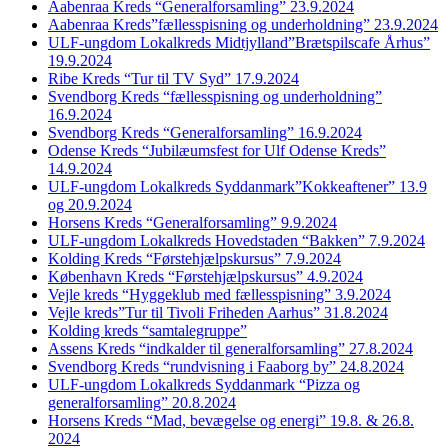
Aabenraa Kreds “Generalforsamling” 23.9.2024
Aabenraa Kreds”fællesspisning og underholdning” 23.9.2024
ULF-ungdom Lokalkreds Midtjylland”Brætspilscafe Århus”
19.9.2024
Ribe Kreds “Tur til TV Syd” 17.9.2024
Svendborg Kreds “fællesspisning og underholdning”
16.9.2024
Svendborg Kreds “Generalforsamling” 16.9.2024
Odense Kreds “Jubilæumsfest for Ulf Odense Kreds”
14.9.2024
ULF-ungdom Lokalkreds Syddanmark”Kokkeaftener” 13.9
og 20.9.2024
Horsens Kreds “Generalforsamling” 9.9.2024
ULF-ungdom Lokalkreds Hovedstaden “Bakken” 7.9.2024
Kolding Kreds “Førstehjælpskursus” 7.9.2024
København Kreds “Førstehjælpskursus” 4.9.2024
Vejle kreds “Hyggeklub med fællesspisning” 3.9.2024
Vejle kreds”Tur til Tivoli Friheden Aarhus” 31.8.2024
Kolding kreds “samtalegruppe”
Assens Kreds “indkalder til generalforsamling” 27.8.2024
Svendborg Kreds “rundvisning i Faaborg by” 24.8.2024
ULF-ungdom Lokalkreds Syddanmark “Pizza og
generalforsamling” 20.8.2024
Horsens Kreds “Mad, bevægelse og energi” 19.8. & 26.8.
2024