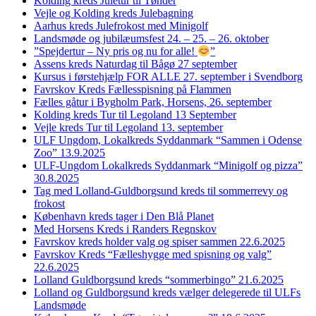
Kolding kreds Juletur til Tønder
Vejle og Kolding kreds Julebagning
Aarhus kreds Julefrokost med Minigolf
Landsmøde og jubilæumsfest 24. – 25. – 26. oktober
”Spejdertur – Ny pris og nu for alle!
”
Assens kreds Naturdag til Bågø 27 september
Kursus i førstehjælp FOR ALLE 27. september i Svendborg
Favrskov Kreds Fællesspisning på Flammen
Fælles gåtur i Bygholm Park, Horsens, 26. september
Kolding kreds Tur til Legoland 13 September
Vejle kreds Tur til Legoland 13. september
ULF Ungdom, Lokalkreds Syddanmark “Sammen i Odense
Zoo” 13.9.2025
ULF-Ungdom Lokalkreds Syddanmark “Minigolf og pizza”
30.8.2025
Tag med Lolland-Guldborgsund kreds til sommerrevy og
frokost
København kreds tager i Den Blå Planet
Med Horsens Kreds i Randers Regnskov
Favrskov kreds holder valg og spiser sammen 22.6.2025
Favrskov Kreds “Fælleshygge med spisning og valg”
22.6.2025
Lolland Guldborgsund kreds “sommerbingo” 21.6.2025
Lolland og Guldborgsund kreds vælger delegerede til ULFs
Landsmøde