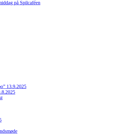
middag på Spilcaféen
o” 13.9.2025
.8.2025
st
5
Landsmøde