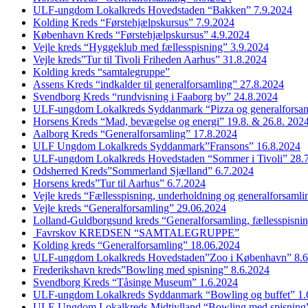
ULF-ungdom Lokalkreds Hovedstaden “Bakken” 7.9.2024
Kolding Kreds “Førstehjælpskursus” 7.9.2024
København Kreds “Førstehjælpskursus” 4.9.2024
Vejle kreds “Hyggeklub med fællesspisning” 3.9.2024
Vejle kreds”Tur til Tivoli Friheden Aarhus” 31.8.2024
Kolding kreds “samtalegruppe”
Assens Kreds “indkalder til generalforsamling” 27.8.2024
Svendborg Kreds “rundvisning i Faaborg by” 24.8.2024
ULF-ungdom Lokalkreds Syddanmark “Pizza og generalforsam
Horsens Kreds “Mad, bevægelse og energi” 19.8. & 26.8. 202
Aalborg Kreds “Generalforsamling” 17.8.2024
ULF Ungdom Lokalkreds Syddanmark”Fransons” 16.8.2024
ULF-ungdom Lokalkreds Hovedstaden “Sommer i Tivoli” 28.
Odsherred Kreds”Sommerland Sjælland” 6.7.2024
Horsens kreds”Tur til Aarhus” 6.7.2024
Vejle kreds “Fællesspisning, underholdning og generalforsaml
Vejle kreds “Generalforsamling” 29.06.2024
Lolland-Guldborgsund kreds “Generalforsamling, fællesspisni
Favrskov KREDSEN “SAMTALEGRUPPE”
Kolding kreds “Generalforsamling” 18.06.2024
ULF-ungdom Lokalkreds Hovedstaden”Zoo i København” 8.6
Frederikshavn kreds”Bowling med spisning” 8.6.2024
Svendborg Kreds “Tåsinge Museum” 1.6.2024
ULF-ungdom Lokalkreds Syddanmark “Bowling og buffet” 1.
ULF-Ungdom Lokalkreds Midtjylland “Bowling med spisning”