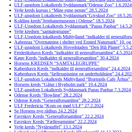
ULF-ungdom Lokalkreds Syddanmark”Odense Zoo” 1.6.2024
Vejle kreds kursus i “Mine egne penge” 28.5.2024
ULF-ungdom Lokalkreds Syddanmark”Givskud Zoo” 18.5.20
Kolding kreds”Jernbanemuseum i Odense” 18.5.2024
ULF-Ungdom Lokalkreds Syddanmark “Papas Papbar” 14.5.2
Vejle kredsen “samtalegruppe”
ULF-Ungdom lokalkreds Midtjylland “indkalder til generalfor
Aabenraa “Overnatning i shelter ved Ensted Naturpark” 10. og
ULF-ungdom Lokalkreds Hovedstaden “Den Blå Planet” 5.5.
Frederikshavn Kreds “indkalder til generalforsamling” 4.5.202
Køge Kreds “indkalder til generalforsamling” 30.4.2024
Horsens KREDSEN “SAMTALEGRUPPE”
København Kreds “indkalder til generalforsamling” 24.4.2024
København Kreds “fællesspisning og underholdning” 24.4.20
ULF-ungdom Lokalkreds Midtjylland “Brætspils Cafe Århus” 
Horsens kreds “Gåtur i Bygholm park” 19.4.2024
ULF-ungdom Lokalkreds Syddanmark Papas Papbar 7.3.2024
Odense Kreds “Bowling” 28.2.2024
Odense Kreds “Generalforsamling” 28.2.2024
ULF Fredericia “Kom og mød ULF” 27.2.2024
Se Horsens nye rådhus 24.2.2024
Favrskov Kreds “Generalforsamling” 22.2.2024
Favrskov Kreds “Fællesspisning” 22.2.2024
Vejle kreds “Nytårstaffel” 13.1.2024