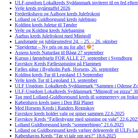
ULF-ungdom Lokalkreds Syddanmark inviterer til en fed efter
Vejle kreds nytårstaffel 2026
Frederikshavn og Aalborg kreds Julefrokost
Lolland og Guldborgsund kreds julebingo
Kolding kreds Juletur til Tønder
Vejle og Kolding kreds Julebagning
Aarhus kreds Julefrokost med Minigolf
Landsmøde og jubilæumsfest 24. – 25. – 26. oktober
”Spejdertur – Ny pris og nu for alle!
”
Assens kreds Naturdag til Bågø 27 september
Kursus i førstehjælp FOR ALLE 27. september i Svendborg
Favrskov Kreds Fællesspisning på Flammen
Fælles gåtur i Bygholm Park, Horsens, 26. september
Kolding kreds Tur til Legoland 13 September
Vejle kreds Tur til Legoland 13. september
ULF Ungdom, Lokalkreds Syddanmark “Sammen i Odense Zo
ULF-Ungdom Lokalkreds Syddanmark “Minigolf og pizza” 30
Tag med Lolland-Guldborgsund kreds til sommerrevy og froko
København kreds tager i Den Blå Planet
Med Horsens Kreds i Randers Regnskov
Favrskov kreds holder valg og spiser sammen 22.6.2025
Favrskov Kreds “Fælleshygge med spisning og valg” 22.6.202
Lolland Guldborgsund kreds “sommerbingo” 21.6.2025
Lolland og Guldborgsund kreds vælger delegerede til ULFs 
Københavns Kreds “Tør vi tale om sex?” 18.6.2025