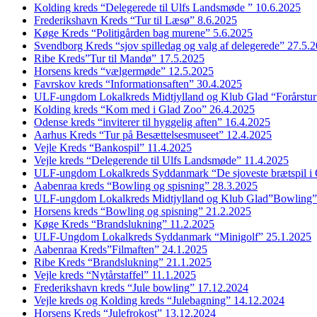
Kolding kreds “Delegerede til Ulfs Landsmøde ” 10.6.2025
Frederikshavn Kreds “Tur til Læsø” 8.6.2025
Køge Kreds “Politigården bag murene” 5.6.2025
Svendborg Kreds “sjov spilledag og valg af delegerede” 27.5.
Ribe Kreds”Tur til Mandø” 17.5.2025
Horsens kreds “vælgermøde” 12.5.2025
Favrskov kreds “Informationsaften” 30.4.2025
ULF-ungdom Lokalkreds Midtjylland og Klub Glad “Forårstur
Kolding kreds “Kom med i Glad Zoo” 26.4.2025
Odense kreds “inviterer til hyggelig aften” 16.4.2025
Aarhus Kreds “Tur på Besættelsesmuseet” 12.4.2025
Vejle Kreds “Bankospil” 11.4.2025
Vejle kreds “Delegerende til Ulfs Landsmøde” 11.4.2025
ULF-ungdom Lokalkreds Syddanmark “De sjoveste brætspil i
Aabenraa kreds “Bowling og spisning” 28.3.2025
ULF-ungdom Lokalkreds Midtjylland og Klub Glad”Bowling”
Horsens kreds “Bowling og spisning” 21.2.2025
Køge Kreds “Brandslukning” 11.2.2025
ULF-Ungdom Lokalkreds Syddanmark “Minigolf” 25.1.2025
Aabenraa Kreds”Filmaften” 24.1.2025
Ribe Kreds “Brandslukning” 21.1.2025
Vejle kreds “Nytårstaffel” 11.1.2025
Frederikshavn kreds “Jule bowling” 17.12.2024
Vejle kreds og Kolding kreds “Julebagning” 14.12.2024
Horsens Kreds “Julefrokost” 13.12.2024