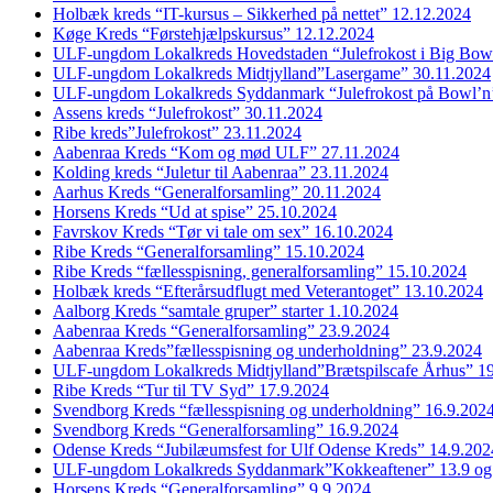
Holbæk kreds “IT-kursus – Sikkerhed på nettet” 12.12.2024
Køge Kreds “Førstehjælpskursus” 12.12.2024
ULF-ungdom Lokalkreds Hovedstaden “Julefrokost i Big Bow
ULF-ungdom Lokalkreds Midtjylland”Lasergame” 30.11.2024
ULF-ungdom Lokalkreds Syddanmark “Julefrokost på Bowl’n
Assens kreds “Julefrokost” 30.11.2024
Ribe kreds”Julefrokost” 23.11.2024
Aabenraa Kreds “Kom og mød ULF” 27.11.2024
Kolding kreds “Juletur til Aabenraa” 23.11.2024
Aarhus Kreds “Generalforsamling” 20.11.2024
Horsens Kreds “Ud at spise” 25.10.2024
Favrskov Kreds “Tør vi tale om sex” 16.10.2024
Ribe Kreds “Generalforsamling” 15.10.2024
Ribe Kreds “fællesspisning, generalforsamling” 15.10.2024
Holbæk kreds “Efterårsudflugt med Veterantoget” 13.10.2024
Aalborg Kreds “samtale gruper” starter 1.10.2024
Aabenraa Kreds “Generalforsamling” 23.9.2024
Aabenraa Kreds”fællesspisning og underholdning” 23.9.2024
ULF-ungdom Lokalkreds Midtjylland”Brætspilscafe Århus” 1
Ribe Kreds “Tur til TV Syd” 17.9.2024
Svendborg Kreds “fællesspisning og underholdning” 16.9.202
Svendborg Kreds “Generalforsamling” 16.9.2024
Odense Kreds “Jubilæumsfest for Ulf Odense Kreds” 14.9.202
ULF-ungdom Lokalkreds Syddanmark”Kokkeaftener” 13.9 og
Horsens Kreds “Generalforsamling” 9.9.2024