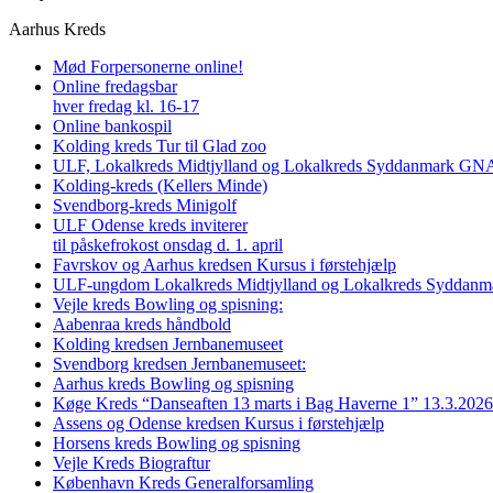
Aarhus Kreds
Mød Forpersonerne online!
Online fredagsbar
hver fredag kl. 16-17
Online bankospil
Kolding kreds Tur til Glad zoo
ULF, Lokalkreds Midtjylland og Lokalkreds Syddanmark GNAG
Kolding-kreds (Kellers Minde)
Svendborg-kreds Minigolf
ULF Odense kreds inviterer
til påskefrokost onsdag d. 1. april
Favrskov og Aarhus kredsen Kursus i førstehjælp
ULF-ungdom Lokalkreds Midtjylland og Lokalkreds Syddanma
Vejle kreds Bowling og spisning:
Aabenraa kreds håndbold
Kolding kredsen Jernbanemuseet
Svendborg kredsen Jernbanemuseet:
Aarhus kreds Bowling og spisning
Køge Kreds “Danseaften 13 marts i Bag Haverne 1” 13.3.2026
Assens og Odense kredsen Kursus i førstehjælp
Horsens kreds Bowling og spisning
Vejle Kreds Biograftur
København Kreds Generalforsamling