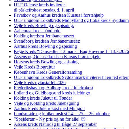
ULF Odense kreds inviterer
til påskefrokost onsdag d. 1. april
Favrskov og Aarhus kredsen Kursus i førstehjælp
ULF-ungdom Lokalkreds Midtjylland og Lokalkreds Syddanma
Vejle kreds Bowling og spisning:
Aabenraa kreds håndbold
Kolding kredsen Jernbanemuseet
Svendborg kredsen Jernbanemuseet:
Aarhus kreds Bowling og spisning
Køge Kreds “Danseaften 13 marts i Bag Haverne 1” 13.3.2026
Assens og Odense kredsen Kursus i førstehjælp
Horsens kreds Bowling og spisning
Vejle Kreds Biograftur
København Kreds Generalforsamling
ULF-ungdom Lokalkreds Syddanmark inviterer til en fed efter
Vejle kreds nytårstaffel 2026
Frederikshavn og Aalborg kreds Julefrokost
Lolland og Guldborgsund kreds julebingo
Kolding kreds Juletur til Tønder
Vejle og Kolding kreds Julebagning
Aarhus kreds Julefrokost med Minigolf
Landsmøde og jubilæumsfest 24. – 25. – 26. oktober
”Spejdertur – Ny pris og nu for alle! 😊”
Assens kreds Naturdag til Bågø 27 september