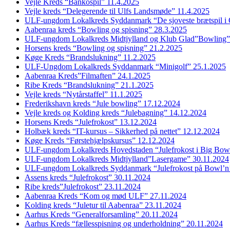
Vejle Kreds “Bankospil” 11.4.2025
Vejle kreds “Delegerende til Ulfs Landsmøde” 11.4.2025
ULF-ungdom Lokalkreds Syddanmark “De sjoveste brætspil i
Aabenraa kreds “Bowling og spisning” 28.3.2025
ULF-ungdom Lokalkreds Midtjylland og Klub Glad”Bowling”
Horsens kreds “Bowling og spisning” 21.2.2025
Køge Kreds “Brandslukning” 11.2.2025
ULF-Ungdom Lokalkreds Syddanmark “Minigolf” 25.1.2025
Aabenraa Kreds”Filmaften” 24.1.2025
Ribe Kreds “Brandslukning” 21.1.2025
Vejle kreds “Nytårstaffel” 11.1.2025
Frederikshavn kreds “Jule bowling” 17.12.2024
Vejle kreds og Kolding kreds “Julebagning” 14.12.2024
Horsens Kreds “Julefrokost” 13.12.2024
Holbæk kreds “IT-kursus – Sikkerhed på nettet” 12.12.2024
Køge Kreds “Førstehjælpskursus” 12.12.2024
ULF-ungdom Lokalkreds Hovedstaden “Julefrokost i Big Bow
ULF-ungdom Lokalkreds Midtjylland”Lasergame” 30.11.2024
ULF-ungdom Lokalkreds Syddanmark “Julefrokost på Bowl’n
Assens kreds “Julefrokost” 30.11.2024
Ribe kreds”Julefrokost” 23.11.2024
Aabenraa Kreds “Kom og mød ULF” 27.11.2024
Kolding kreds “Juletur til Aabenraa” 23.11.2024
Aarhus Kreds “Generalforsamling” 20.11.2024
Aarhus Kreds “fællesspisning og underholdning” 20.11.2024