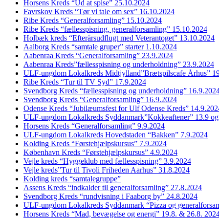
Horsens Kreds “Ud at spise” 25.10.2024
Favrskov Kreds “Tør vi tale om sex” 16.10.2024
Ribe Kreds “Generalforsamling” 15.10.2024
Ribe Kreds “fællesspisning, generalforsamling” 15.10.2024
Holbæk kreds “Efterårsudflugt med Veterantoget” 13.10.2024
Aalborg Kreds “samtale gruper” starter 1.10.2024
Aabenraa Kreds “Generalforsamling” 23.9.2024
Aabenraa Kreds”fællesspisning og underholdning” 23.9.2024
ULF-ungdom Lokalkreds Midtjylland”Brætspilscafe Århus” 1
Ribe Kreds “Tur til TV Syd” 17.9.2024
Svendborg Kreds “fællesspisning og underholdning” 16.9.202
Svendborg Kreds “Generalforsamling” 16.9.2024
Odense Kreds “Jubilæumsfest for Ulf Odense Kreds” 14.9.202
ULF-ungdom Lokalkreds Syddanmark”Kokkeaftener” 13.9 og
Horsens Kreds “Generalforsamling” 9.9.2024
ULF-ungdom Lokalkreds Hovedstaden “Bakken” 7.9.2024
Kolding Kreds “Førstehjælpskursus” 7.9.2024
København Kreds “Førstehjælpskursus” 4.9.2024
Vejle kreds “Hyggeklub med fællesspisning” 3.9.2024
Vejle kreds”Tur til Tivoli Friheden Aarhus” 31.8.2024
Kolding kreds “samtalegruppe”
Assens Kreds “indkalder til generalforsamling” 27.8.2024
Svendborg Kreds “rundvisning i Faaborg by” 24.8.2024
ULF-ungdom Lokalkreds Syddanmark “Pizza og generalforsam
Horsens Kreds “Mad, bevægelse og energi” 19.8. & 26.8. 202