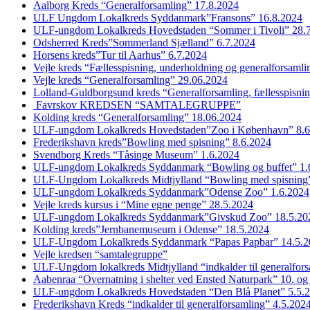
Aalborg Kreds “Generalforsamling” 17.8.2024
ULF Ungdom Lokalkreds Syddanmark”Fransons” 16.8.2024
ULF-ungdom Lokalkreds Hovedstaden “Sommer i Tivoli” 28.
Odsherred Kreds”Sommerland Sjælland” 6.7.2024
Horsens kreds”Tur til Aarhus” 6.7.2024
Vejle kreds “Fællesspisning, underholdning og generalforsaml
Vejle kreds “Generalforsamling” 29.06.2024
Lolland-Guldborgsund kreds “Generalforsamling, fællesspisni
Favrskov KREDSEN “SAMTALEGRUPPE”
Kolding kreds “Generalforsamling” 18.06.2024
ULF-ungdom Lokalkreds Hovedstaden”Zoo i København” 8.6
Frederikshavn kreds”Bowling med spisning” 8.6.2024
Svendborg Kreds “Tåsinge Museum” 1.6.2024
ULF-ungdom Lokalkreds Syddanmark “Bowling og buffet” 1.
ULF-Ungdom Lokalkreds Midtjylland “Bowling med spisning”
ULF-ungdom Lokalkreds Syddanmark”Odense Zoo” 1.6.2024
Vejle kreds kursus i “Mine egne penge” 28.5.2024
ULF-ungdom Lokalkreds Syddanmark”Givskud Zoo” 18.5.20
Kolding kreds”Jernbanemuseum i Odense” 18.5.2024
ULF-Ungdom Lokalkreds Syddanmark “Papas Papbar” 14.5.2
Vejle kredsen “samtalegruppe”
ULF-Ungdom lokalkreds Midtjylland “indkalder til generalfor
Aabenraa “Overnatning i shelter ved Ensted Naturpark” 10. og
ULF-ungdom Lokalkreds Hovedstaden “Den Blå Planet” 5.5.
Frederikshavn Kreds “indkalder til generalforsamling” 4.5.202