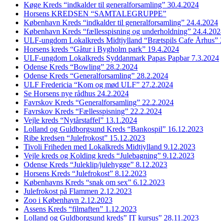
Køge Kreds “indkalder til generalforsamling” 30.4.2024
Horsens KREDSEN “SAMTALEGRUPPE”
København Kreds “indkalder til generalforsamling” 24.4.2024
København Kreds “fællesspisning og underholdning” 24.4.20
ULF-ungdom Lokalkreds Midtjylland “Brætspils Cafe Århus” 
Horsens kreds “Gåtur i Bygholm park” 19.4.2024
ULF-ungdom Lokalkreds Syddanmark Papas Papbar 7.3.2024
Odense Kreds “Bowling” 28.2.2024
Odense Kreds “Generalforsamling” 28.2.2024
ULF Fredericia “Kom og mød ULF” 27.2.2024
Se Horsens nye rådhus 24.2.2024
Favrskov Kreds “Generalforsamling” 22.2.2024
Favrskov Kreds “Fællesspisning” 22.2.2024
Vejle kreds “Nytårstaffel” 13.1.2024
Lolland og Guldborgsund Kreds “Bankospil” 16.12.2023
Ribe kredsen “Julefrokost” 15.12.2023
Tivoli Friheden med Lokalkreds Midtjylland 9.12.2023
Vejle kreds og Kolding kreds “Julebagning” 9.12.2023
Odense Kreds “Juleklip/julehygge” 8.12.2023
Horsens Kreds “Julefrokost” 8.12.2023
Københavns Kreds “snak om sex” 6.12.2023
Julefrokost på Flammen 2.12.2023
Zoo i København 2.12.2023
Assens Kreds “filmaften” 1.12.2023
Lolland og Guldborgsund kreds” IT kursus” 28.11.2023