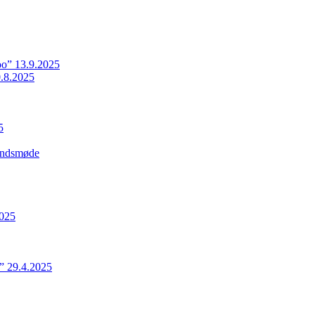
o” 13.9.2025
.8.2025
5
Landsmøde
2025
” 29.4.2025