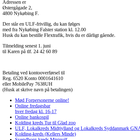
Adressen er
Østergågade 2,
4800 Nykøbing F.
Der står en ULF-frivillig, du kan følges
med fra Nykøbing Falster station kl. 12.00
Husk du kan bestille Flextrafik, hvis du er dårligt gående.
Tilmelding senest 1. juni
til Karen på tlf. 24 42 60 89
Betaling ved kontooverførsel til
Reg. 6520 Konto 0001641610
eller MobilePay 7638UH
(Husk at skrive navn på betalingen)
Mød Forpersonerne online!
Online fredagsbar
hver fredag kl. 16-17
Online bankospil
Kolding kreds Tur til Glad zoo
ULF, Lokalkreds Midtjylland og Lokalkreds Syddanmark GNAG
Kolding-kreds (Kellers Minde)
Svendborg-kreds Minigolf