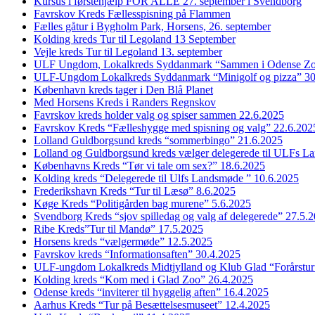
Kursus i førstehjælp FOR ALLE 27. september i Svendborg
Favrskov Kreds Fællesspisning på Flammen
Fælles gåtur i Bygholm Park, Horsens, 26. september
Kolding kreds Tur til Legoland 13 September
Vejle kreds Tur til Legoland 13. september
ULF Ungdom, Lokalkreds Syddanmark “Sammen i Odense Zo
ULF-Ungdom Lokalkreds Syddanmark “Minigolf og pizza” 30
København kreds tager i Den Blå Planet
Med Horsens Kreds i Randers Regnskov
Favrskov kreds holder valg og spiser sammen 22.6.2025
Favrskov Kreds “Fælleshygge med spisning og valg” 22.6.202
Lolland Guldborgsund kreds “sommerbingo” 21.6.2025
Lolland og Guldborgsund kreds vælger delegerede til ULFs 
Københavns Kreds “Tør vi tale om sex?” 18.6.2025
Kolding kreds “Delegerede til Ulfs Landsmøde ” 10.6.2025
Frederikshavn Kreds “Tur til Læsø” 8.6.2025
Køge Kreds “Politigården bag murene” 5.6.2025
Svendborg Kreds “sjov spilledag og valg af delegerede” 27.5.
Ribe Kreds”Tur til Mandø” 17.5.2025
Horsens kreds “vælgermøde” 12.5.2025
Favrskov kreds “Informationsaften” 30.4.2025
ULF-ungdom Lokalkreds Midtjylland og Klub Glad “Forårstur
Kolding kreds “Kom med i Glad Zoo” 26.4.2025
Odense kreds “inviterer til hyggelig aften” 16.4.2025
Aarhus Kreds “Tur på Besættelsesmuseet” 12.4.2025