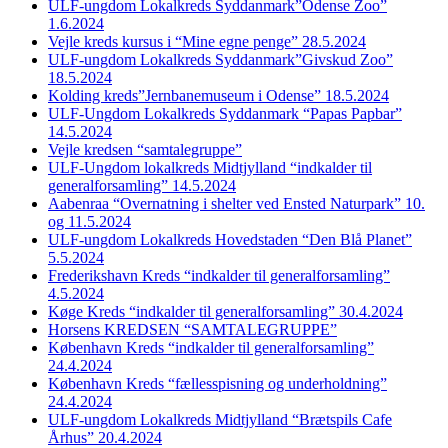
ULF-ungdom Lokalkreds Syddanmark”Odense Zoo”
1.6.2024
Vejle kreds kursus i “Mine egne penge” 28.5.2024
ULF-ungdom Lokalkreds Syddanmark”Givskud Zoo”
18.5.2024
Kolding kreds”Jernbanemuseum i Odense” 18.5.2024
ULF-Ungdom Lokalkreds Syddanmark “Papas Papbar”
14.5.2024
Vejle kredsen “samtalegruppe”
ULF-Ungdom lokalkreds Midtjylland “indkalder til
generalforsamling” 14.5.2024
Aabenraa “Overnatning i shelter ved Ensted Naturpark” 10.
og 11.5.2024
ULF-ungdom Lokalkreds Hovedstaden “Den Blå Planet”
5.5.2024
Frederikshavn Kreds “indkalder til generalforsamling”
4.5.2024
Køge Kreds “indkalder til generalforsamling” 30.4.2024
Horsens KREDSEN “SAMTALEGRUPPE”
København Kreds “indkalder til generalforsamling”
24.4.2024
København Kreds “fællesspisning og underholdning”
24.4.2024
ULF-ungdom Lokalkreds Midtjylland “Brætspils Cafe
Århus” 20.4.2024