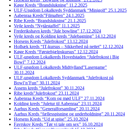
Køge Kreds “Brandslukning” 11.2.2025
ULF-Ungdom Lokalkreds Syddanmark “Minigolf” 25.1.2025
Aabenraa Kreds”Filmaften” 24.1.2025
Ribe Kreds “Brandslukning” 21.1.2025
Vejle kreds “Nytårstaffel” 11.1.2025
Frederikshavn kreds “Jule bowling” 17.12.2024
Vejle kreds og Kolding kreds “Julebagning” 14.12.2024
Horsens Kreds “Julefrokost” 13.12.2024
Holbæk kreds “IT-kursus – Sikkerhed på nettet” 12.12.2024
Køge Kreds “Førstehjælpskursus” 12.12.2024
ULF-ungdom Lokalkreds Hovedstaden “Julefrokost i Big
Bowl” 7.12.2024
ULF-ungdom Lokalkreds Midtjylland”Lasergame”
30.11.2024
ULF-ungdom Lokalkreds Syddanmark “Julefrokost på
Bowl’n’Fun” 30.11.2024
Assens kreds “Julefrokost” 30.11.2024
Ribe kreds”Julefrokost” 23.11.2024
Aabenraa Kreds “Kom og mød ULF” 27.11.2024
Kolding kreds “Juletur til Aabenraa” 23.11.2024
Aarhus Kreds “Generalforsamling” 20.11.2024
Aarhus Kreds “fællesspisning og underholdning” 20.11.2024
Horsens Kreds “Ud at spise” 25.10.2024
Favrskov Kreds “Tør vi tale om sex” 16.10.2024