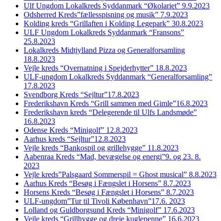
Ulf Ungdom Lokalkreds Syddanmark “Økolariet” 9.9.2023
Odsherred Kreds”fællesspisning og musik” 7.9.2023
Kolding kreds “Grillaften i Kolding Legepark” 30.8.2023
ULF Ungdom Lokalkreds Syddanmark “Fransons”
25.8.2023
Lokalkreds Midtjylland Pizza og Generalforsamling
18.8.2023
Vejle kreds “Overnatning i Spejderhytter” 18.8.2023
ULF-ungdom Lokalkreds Syddanmark “Generalforsamling”
17.8.2023
Svendborg Kreds “Sejltur”17.8.2023
Frederikshavn Kreds “Grill sammen med Gimle”16.8.2023
Frederikshavn kreds “Delegerende til Ulfs Landsmøde”
16.8.2023
Odense Kreds “Minigolf” 12.8.2023
Aarhus kreds “Sejltur”12.8.2023
Vejle kreds “Bankospil og grillehygge” 11.8.2023
Aabenraa Kreds “Mad, bevægelse og energi”9. og 23. 8.
2023
Vejle kreds”Palsgaard Sommerspil = Ghost musical” 8.8.2023
Aarhus Kreds “Besøg i Fængslet i Horsens” 8.7.2023
Horsens Kreds “Besøg i Fængslet i Horsens” 8.7.2023
ULF-ungdom”Tur til Tivoli København”17.6. 2023
Lolland og Guldborgsund Kreds “Minigolf” 17.6.2023
Vejle kreds “Grillhygge og dreje kuglepenne” 16.6.2023