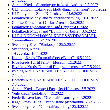
2.7.2022
Aarhus Kreds “Shopping og frokost i Aarhus” 2.7.2022
ULF-ungdom Lokalkreds Midtjylland “Flammen” 30.6.2022
ULF-ungdom “Zoo i København” 25.6.2022
Lokalkreds Midtjylland “Generalforsamling” 16.6.2022
Odense Kreds “Tur i Cirkus Arena” 15.6.2022
Lokalkreds Syddanmark “Café Hygge” 4.6.2022
Lokalkreds Midtjylland “Bowling og buffet” 3.6.2022
ULF-UNGDOM LOKALKREDS SYDDANMARK
“Generalforsamling” 2.6.2022
Svendborg Kreds”Bankospil” 25.5.2022
Svendborg Kreds
“Hyggedag”19.5.2022
Kolding Kreds “En tur til SlotssøBadet” 16.5.2022
Ribe Kreds Tur til Fanø + Museum 8.5.2022
Favrskov Kreds”En tur til Det grønne museum” 7.5.2022
kolding KREDS “BESØG I FÆNGSLET I HORSENS”
7.5.2022
Horsens KREDS “BESØG I FÆNGSLET I HORSENS”
7.5.2022
Aarhus Kreds “Besøg i Fængslet i Horsens” 7.5.2022
Vejle kreds “Legoland” 7.5.2022
Frederikshavn kreds “Generalforsamling” 6.5.2022
Køge Kreds “Tur til Tycho Brahe planetarium” 26.4.2022
Svendborg kreds “Generalforsamling” 25.4.2022