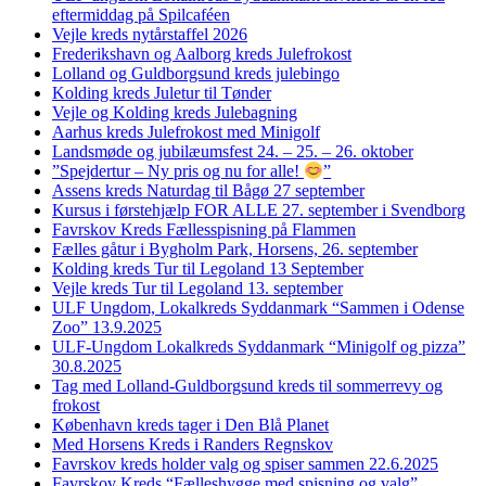
eftermiddag på Spilcaféen
Vejle kreds nytårstaffel 2026
Frederikshavn og Aalborg kreds Julefrokost
Lolland og Guldborgsund kreds julebingo
Kolding kreds Juletur til Tønder
Vejle og Kolding kreds Julebagning
Aarhus kreds Julefrokost med Minigolf
Landsmøde og jubilæumsfest 24. – 25. – 26. oktober
”Spejdertur – Ny pris og nu for alle!
”
Assens kreds Naturdag til Bågø 27 september
Kursus i førstehjælp FOR ALLE 27. september i Svendborg
Favrskov Kreds Fællesspisning på Flammen
Fælles gåtur i Bygholm Park, Horsens, 26. september
Kolding kreds Tur til Legoland 13 September
Vejle kreds Tur til Legoland 13. september
ULF Ungdom, Lokalkreds Syddanmark “Sammen i Odense
Zoo” 13.9.2025
ULF-Ungdom Lokalkreds Syddanmark “Minigolf og pizza”
30.8.2025
Tag med Lolland-Guldborgsund kreds til sommerrevy og
frokost
København kreds tager i Den Blå Planet
Med Horsens Kreds i Randers Regnskov
Favrskov kreds holder valg og spiser sammen 22.6.2025
Favrskov Kreds “Fælleshygge med spisning og valg”