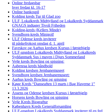
Online fredagsbar
hver fredag kl. 16-17
Online bankospil
Kolding kreds Tur til Glad zoo
ULF, Lokalkreds Midtjylland og Lokalkreds Syddanmark
GNAGS indtager Tivoli Friheden
Kolding-kreds (Kellers Minde)
Svendborg-kreds Minigolf
ULF Odense kreds inviterer
til påskefrokost onsdag d. 1. april
Favrskov og Aarhus kredsen Kursus i førstehjælp
ULF-ungdom Lokalkreds Midtjylland og Lokalkreds
Syddanmark Sus i maven i Djurs Sommerland
Vejle kreds Bowling og spisning:
Aabenraa kreds håndbold
Kolding kredsen Jernbanemuseet
Svendborg kredsen Jernbanemuseet:
Aarhus kreds Bowling og spisning
Køge Kreds “Danseaften 13 marts i Bag Haverne 1”
13.3.2026
Assens og Odense kredsen Kursus i førstehjælp
Horsens kreds Bowling og spisning
Vejle Kreds Biograftur
København Kreds Generalforsamling
ULF-ungdom Lokalkreds Syddanmark inviterer til en fed