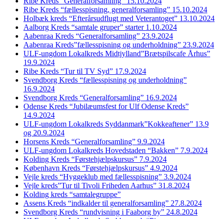
Ribe Kreds “Generalforsamling” 15.10.2024
Ribe Kreds “fællesspisning, generalforsamling” 15.10.2024
Holbæk kreds “Efterårsudflugt med Veterantoget” 13.10.2024
Aalborg Kreds “samtale gruper” starter 1.10.2024
Aabenraa Kreds “Generalforsamling” 23.9.2024
Aabenraa Kreds”fællesspisning og underholdning” 23.9.2024
ULF-ungdom Lokalkreds Midtjylland”Brætspilscafe Århus”
19.9.2024
Ribe Kreds “Tur til TV Syd” 17.9.2024
Svendborg Kreds “fællesspisning og underholdning”
16.9.2024
Svendborg Kreds “Generalforsamling” 16.9.2024
Odense Kreds “Jubilæumsfest for Ulf Odense Kreds”
14.9.2024
ULF-ungdom Lokalkreds Syddanmark”Kokkeaftener” 13.9
og 20.9.2024
Horsens Kreds “Generalforsamling” 9.9.2024
ULF-ungdom Lokalkreds Hovedstaden “Bakken” 7.9.2024
Kolding Kreds “Førstehjælpskursus” 7.9.2024
København Kreds “Førstehjælpskursus” 4.9.2024
Vejle kreds “Hyggeklub med fællesspisning” 3.9.2024
Vejle kreds”Tur til Tivoli Friheden Aarhus” 31.8.2024
Kolding kreds “samtalegruppe”
Assens Kreds “indkalder til generalforsamling” 27.8.2024
Svendborg Kreds “rundvisning i Faaborg by” 24.8.2024