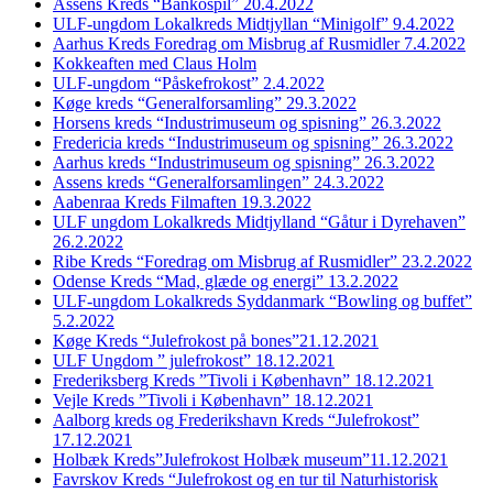
Assens Kreds “Bankospil” 20.4.2022
ULF-ungdom Lokalkreds Midtjyllan “Minigolf” 9.4.2022
Aarhus Kreds Foredrag om Misbrug af Rusmidler 7.4.2022
Kokkeaften med Claus Holm
ULF-ungdom “Påskefrokost” 2.4.2022
Køge kreds “Generalforsamling” 29.3.2022
Horsens kreds “Industrimuseum og spisning” 26.3.2022
Fredericia kreds “Industrimuseum og spisning” 26.3.2022
Aarhus kreds “Industrimuseum og spisning” 26.3.2022
Assens kreds “Generalforsamlingen” 24.3.2022
Aabenraa Kreds Filmaften 19.3.2022
ULF ungdom Lokalkreds Midtjylland “Gåtur i Dyrehaven”
26.2.2022
Ribe Kreds “Foredrag om Misbrug af Rusmidler” 23.2.2022
Odense Kreds “Mad, glæde og energi” 13.2.2022
ULF-ungdom Lokalkreds Syddanmark “Bowling og buffet”
5.2.2022
Køge Kreds “Julefrokost på bones”21.12.2021
ULF Ungdom ” julefrokost” 18.12.2021
Frederiksberg Kreds ”Tivoli i København” 18.12.2021
Vejle Kreds ”Tivoli i København” 18.12.2021
Aalborg kreds og Frederikshavn Kreds “Julefrokost”
17.12.2021
Holbæk Kreds”Julefrokost Holbæk museum”11.12.2021
Favrskov Kreds “Julefrokost og en tur til Naturhistorisk