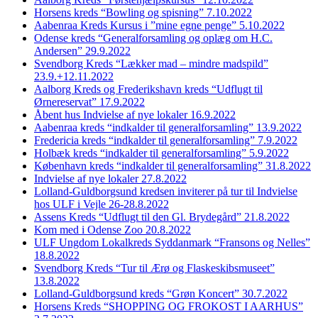
Horsens kreds “Bowling og spisning” 7.10.2022
Aabenraa Kreds Kursus i ”mine egne penge” 5.10.2022
Odense kreds “Generalforsamling og oplæg om H.C.
Andersen” 29.9.2022
Svendborg Kreds “Lækker mad – mindre madspild”
23.9.+12.11.2022
Aalborg Kreds og Frederikshavn kreds “Udflugt til
Ørnereservat” 17.9.2022
Åbent hus Indvielse af nye lokaler 16.9.2022
Aabenraa kreds “indkalder til generalforsamling” 13.9.2022
Fredericia kreds “indkalder til generalforsamling” 7.9.2022
Holbæk kreds “indkalder til generalforsamling” 5.9.2022
København kreds “indkalder til generalforsamling” 31.8.2022
Indvielse af nye lokaler 27.8.2022
Lolland-Guldborgsund kredsen inviterer på tur til Indvielse
hos ULF i Vejle 26-28.8.2022
Assens Kreds “Udflugt til den Gl. Brydegård” 21.8.2022
Kom med i Odense Zoo 20.8.2022
ULF Ungdom Lokalkreds Syddanmark “Fransons og Nelles”
18.8.2022
Svendborg Kreds “Tur til Ærø og Flaskeskibsmuseet”
13.8.2022
Lolland-Guldborgsund kreds “Grøn Koncert” 30.7.2022
Horsens Kreds “SHOPPING OG FROKOST I AARHUS”