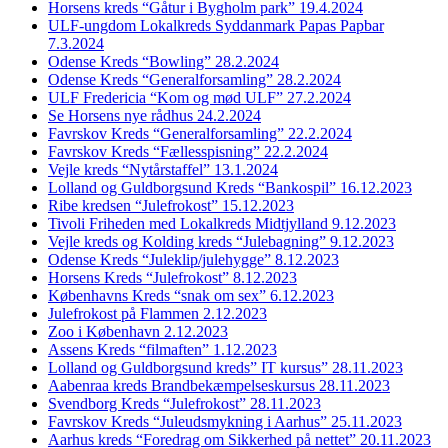
Horsens kreds “Gåtur i Bygholm park” 19.4.2024
ULF-ungdom Lokalkreds Syddanmark Papas Papbar
7.3.2024
Odense Kreds “Bowling” 28.2.2024
Odense Kreds “Generalforsamling” 28.2.2024
ULF Fredericia “Kom og mød ULF” 27.2.2024
Se Horsens nye rådhus 24.2.2024
Favrskov Kreds “Generalforsamling” 22.2.2024
Favrskov Kreds “Fællesspisning” 22.2.2024
Vejle kreds “Nytårstaffel” 13.1.2024
Lolland og Guldborgsund Kreds “Bankospil” 16.12.2023
Ribe kredsen “Julefrokost” 15.12.2023
Tivoli Friheden med Lokalkreds Midtjylland 9.12.2023
Vejle kreds og Kolding kreds “Julebagning” 9.12.2023
Odense Kreds “Juleklip/julehygge” 8.12.2023
Horsens Kreds “Julefrokost” 8.12.2023
Københavns Kreds “snak om sex” 6.12.2023
Julefrokost på Flammen 2.12.2023
Zoo i København 2.12.2023
Assens Kreds “filmaften” 1.12.2023
Lolland og Guldborgsund kreds” IT kursus” 28.11.2023
Aabenraa kreds Brandbekæmpelseskursus 28.11.2023
Svendborg Kreds “Julefrokost” 28.11.2023
Favrskov Kreds “Juleudsmykning i Aarhus” 25.11.2023
Aarhus kreds “Foredrag om Sikkerhed på nettet” 20.11.2023