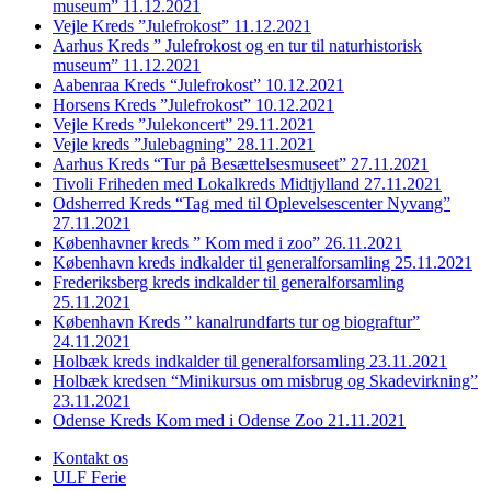
museum” 11.12.2021
Vejle Kreds ”Julefrokost” 11.12.2021
Aarhus Kreds ” Julefrokost og en tur til naturhistorisk
museum” 11.12.2021
Aabenraa Kreds “Julefrokost” 10.12.2021
Horsens Kreds ”Julefrokost” 10.12.2021
Vejle Kreds ”Julekoncert” 29.11.2021
Vejle kreds ”Julebagning” 28.11.2021
Aarhus Kreds “Tur på Besættelsesmuseet” 27.11.2021
Tivoli Friheden med Lokalkreds Midtjylland 27.11.2021
Odsherred Kreds “Tag med til Oplevelsescenter Nyvang”
27.11.2021
Københavner kreds ” Kom med i zoo” 26.11.2021
København kreds indkalder til generalforsamling 25.11.2021
Frederiksberg kreds indkalder til generalforsamling
25.11.2021
København Kreds ” kanalrundfarts tur og biograftur”
24.11.2021
Holbæk kreds indkalder til generalforsamling 23.11.2021
Holbæk kredsen “Minikursus om misbrug og Skadevirkning”
23.11.2021
Odense Kreds Kom med i Odense Zoo 21.11.2021
Kontakt os
ULF Ferie