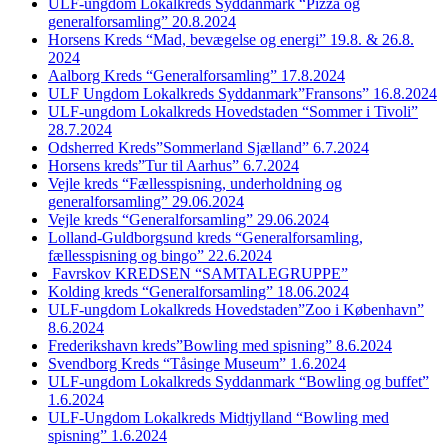
ULF-ungdom Lokalkreds Syddanmark “Pizza og
generalforsamling” 20.8.2024
Horsens Kreds “Mad, bevægelse og energi” 19.8. & 26.8.
2024
Aalborg Kreds “Generalforsamling” 17.8.2024
ULF Ungdom Lokalkreds Syddanmark”Fransons” 16.8.2024
ULF-ungdom Lokalkreds Hovedstaden “Sommer i Tivoli”
28.7.2024
Odsherred Kreds”Sommerland Sjælland” 6.7.2024
Horsens kreds”Tur til Aarhus” 6.7.2024
Vejle kreds “Fællesspisning, underholdning og
generalforsamling” 29.06.2024
Vejle kreds “Generalforsamling” 29.06.2024
Lolland-Guldborgsund kreds “Generalforsamling,
fællesspisning og bingo” 22.6.2024
Favrskov KREDSEN “SAMTALEGRUPPE”
Kolding kreds “Generalforsamling” 18.06.2024
ULF-ungdom Lokalkreds Hovedstaden”Zoo i København”
8.6.2024
Frederikshavn kreds”Bowling med spisning” 8.6.2024
Svendborg Kreds “Tåsinge Museum” 1.6.2024
ULF-ungdom Lokalkreds Syddanmark “Bowling og buffet”
1.6.2024
ULF-Ungdom Lokalkreds Midtjylland “Bowling med
spisning” 1.6.2024