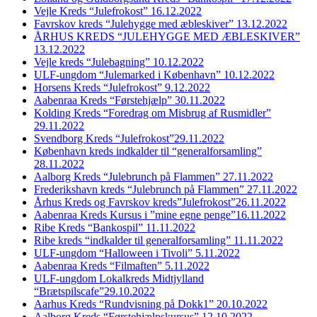
Vejle Kreds “Julefrokost” 16.12.2022
Favrskov kreds “Julehygge med æbleskiver” 13.12.2022
ÅRHUS KREDS “JULEHYGGE MED ÆBLESKIVER”
13.12.2022
Vejle kreds “Julebagning” 10.12.2022
ULF-ungdom “Julemarked i København” 10.12.2022
Horsens Kreds “Julefrokost” 9.12.2022
Aabenraa Kreds “Førstehjælp” 30.11.2022
Kolding Kreds “Foredrag om Misbrug af Rusmidler”
29.11.2022
Svendborg Kreds “Julefrokost”29.11.2022
København kreds indkalder til “generalforsamling”
28.11.2022
Aalborg Kreds “Julebrunch på Flammen” 27.11.2022
Frederikshavn kreds “Julebrunch på Flammen” 27.11.2022
Århus Kreds og Favrskov kreds”Julefrokost”26.11.2022
Aabenraa Kreds Kursus i ”mine egne penge”16.11.2022
Ribe Kreds “Bankospil” 11.11.2022
Ribe kreds “indkalder til generalforsamling” 11.11.2022
ULF-ungdom “Halloween i Tivoli” 5.11.2022
Aabenraa Kreds “Filmaften” 5.11.2022
ULF-ungdom Lokalkreds Midtjylland
“Brætspilscafe”29.10.2022
Aarhus Kreds “Rundvisning på Dokk1” 20.10.2022
Aalborg Kreds “Førstehjælpskursus” 12.10.2022