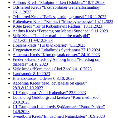
Aalborg Kreds “Skulpturparken i Blokhus” 18.11.2023
Odsherred Kreds “Ekstraordinær Generalforsamling”
16.11.2023
Odsherred Kreds “Fællesspisning og musik” 16.11.2023
København Kreds “Kursus i ”Mine egne penge” 15.11.2023
Køge kreds “Tur til Københavns Rådhus” 13.11.2023
Aarhus Kreds “Foredrag om Mental Sundhed” 9.11.2023
Vejle Kreds “Lækker mad – mindre madspild”
4.11.+25.11.+9.12.2023
Horsens kreds “Tur til Økolariet” 4.11.2023
Hyggeaften med Lokalkreds Syddanmar 27.10.2024
Aabenraa Kreds “Kom og snak om sex” 24.10.2023
Frederikshavn kreds og Aalborg kreds “Foredrag om
diabetes” 14.10.2023
Vejle kreds “Kom med i Glad Zoo” 14.10.2023
Landsmøde 8.10.2023
Efterårskursus i Odense 6-8.10. 2023
Aabenraa Kreds”Mad, bevægelse og energi”
28.9.&12.10.2023
ULF-ungdom “Zoo i Københav” 23.9.2023
Lolland og Guldborgsund kredsen “Kom med i zoo”
23.9.2023
ULF-ungdom Lokalkreds Syddanmark “Papas Papbar”
14.9.2023
Svendborg Kreds”En dag med Naturskolen” 10.9.2023