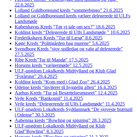
22.6.2025
Lolland Guldborgsund kreds “sommerbingo” 21.6.2025
Lolland og Guldborgsund kreds vælger delegerede til ULFs
Landsmøde
Københavns Kreds “Tør vi tale om sex?” 18.6.2025
Kolding kreds “Delegerede til Ulfs Landsmøde ” 10.6.2025
Frederikshavn Kreds “Tur til Læsø” 8.6.2025
Køge Kreds “Politigården bag murene” 5.6.2025
Svendborg Kreds “sjov spilledag og valg af delegerede”
27.5.2025
Ribe Kreds”Tur til Mandø” 17.5.2025
Horsens kreds “vælgermøde” 12.5.2025
ULF-ungdom Lokalkreds Midtjylland og Klub Glad
“Forårstur” 29.4.2025
Kolding kreds “Kom med i Glad Zoo” 26.4.2025
Odense kreds “inviterer til hyggelig aften” 16.4.2025
Aarhus Kreds “Tur på Besættelsesmuseet” 12.4.2025
Vejle Kreds “Bankospil” 11.4.2025
Vejle kreds “Delegerende til Ulfs Landsmøde” 11.4.2025
ULF-ungdom Lokalkreds Syddanmark “De sjoveste brætspil
i Odense” 30.3.2025
Aabenraa kreds “Bowling og spisning” 28.3.2025
ULF-ungdom Lokalkreds Midtjylland og Klub
Glad”Bowling” 8.3.2025
Horsens kreds “Bowling og spisning” 21.2.2025