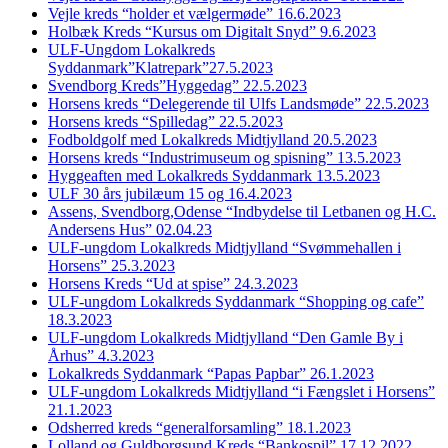
Vejle kreds “holder et vælgermøde” 16.6.2023
Holbæk Kreds “Kursus om Digitalt Snyd” 9.6.2023
ULF-Ungdom Lokalkreds
Syddanmark”Klatrepark”27.5.2023
Svendborg Kreds”Hyggedag” 22.5.2023
Horsens kreds “Delegerende til Ulfs Landsmøde” 22.5.2023
Horsens kreds “Spilledag” 22.5.2023
Fodboldgolf med Lokalkreds Midtjylland 20.5.2023
Horsens kreds “Industrimuseum og spisning” 13.5.2023
Hyggeaften med Lokalkreds Syddanmark 13.5.2023
ULF 30 års jubilæum 15 og 16.4.2023
Assens, Svendborg,Odense “Indbydelse til Letbanen og H.C.
Andersens Hus” 02.04.23
ULF-ungdom Lokalkreds Midtjylland “Svømmehallen i
Horsens” 25.3.2023
Horsens Kreds “Ud at spise” 24.3.2023
ULF-ungdom Lokalkreds Syddanmark “Shopping og cafe”
18.3.2023
ULF-ungdom Lokalkreds Midtjylland “Den Gamle By i
Århus” 4.3.2023
Lokalkreds Syddanmark “Papas Papbar” 26.1.2023
ULF-ungdom Lokalkreds Midtjylland “i Fængslet i Horsens”
21.1.2023
Odsherred kreds “generalforsamling” 18.1.2023
Lolland og Guldborgsund Kreds “Bankospil” 17.12.2022