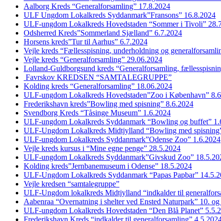
Aalborg Kreds “Generalforsamling” 17.8.2024
ULF Ungdom Lokalkreds Syddanmark”Fransons” 16.8.2024
ULF-ungdom Lokalkreds Hovedstaden “Sommer i Tivoli” 28.
Odsherred Kreds”Sommerland Sjælland” 6.7.2024
Horsens kreds”Tur til Aarhus” 6.7.2024
Vejle kreds “Fællesspisning, underholdning og generalforsaml
Vejle kreds “Generalforsamling” 29.06.2024
Lolland-Guldborgsund kreds “Generalforsamling, fællesspisni
Favrskov KREDSEN “SAMTALEGRUPPE”
Kolding kreds “Generalforsamling” 18.06.2024
ULF-ungdom Lokalkreds Hovedstaden”Zoo i København” 8.6
Frederikshavn kreds”Bowling med spisning” 8.6.2024
Svendborg Kreds “Tåsinge Museum” 1.6.2024
ULF-ungdom Lokalkreds Syddanmark “Bowling og buffet” 1.
ULF-Ungdom Lokalkreds Midtjylland “Bowling med spisning”
ULF-ungdom Lokalkreds Syddanmark”Odense Zoo” 1.6.2024
Vejle kreds kursus i “Mine egne penge” 28.5.2024
ULF-ungdom Lokalkreds Syddanmark”Givskud Zoo” 18.5.20
Kolding kreds”Jernbanemuseum i Odense” 18.5.2024
ULF-Ungdom Lokalkreds Syddanmark “Papas Papbar” 14.5.2
Vejle kredsen “samtalegruppe”
ULF-Ungdom lokalkreds Midtjylland “indkalder til generalfor
Aabenraa “Overnatning i shelter ved Ensted Naturpark” 10. og
ULF-ungdom Lokalkreds Hovedstaden “Den Blå Planet” 5.5.
Frederikshavn Kreds “indkalder til generalforsamling” 4.5.202