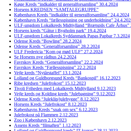
Køge Kreds “indkalder til generalforsamling” 30.4.2024
Horsens KREDSEN “SAMTALEGRUPPE”
København Kreds “indkalder til generalforsamling” 24.4.2024
København Kreds “fællesspisning og underholdning” 24.4.20
ULF-ungdom Lokalkreds Midtjylland “Brætspils Cafe Århus” 
Horsens kreds “Gåtur i Bygholm park” 19.4.2024
ULF-ungdom Lokalkreds Syddanmark Papas Papbar 7.3.2024
Odense Kreds “Bowling” 28.2.2024
Odense Kreds “Generalforsamling” 28.2.2024
ULF Fredericia “Kom og mød ULF” 27.2.2024
Se Horsens nye rådhus 24.2.2024
Favrskov Kreds “Generalforsamling” 22.2.2024
Favrskov Kreds “Fællesspisning” 22.2.2024
Vejle kreds “Nytårstaffel” 13.1.2024
Lolland og Guldborgsund Kreds “Bankospil” 16.12.2023
Ribe kredsen “Julefrokost” 15.12.2023
Tivoli Friheden med Lokalkreds Midtjylland 9.12.2023
Vejle kreds og Kolding kreds “Julebagning” 9.12.2023
Odense Kreds “Juleklip/julehygge” 8.12.2023
Horsens Kreds “Julefrokost” 8.12.2023
Københavns Kreds “snak om sex” 6.12.2023
Julefrokost på Flammen 2.12.2023
Zoo i København 2.12.2023
Assens Kreds “filmaften” 1.12.2023
Lolland og Guldborgsund kreds” IT kursus” 28.11.2023