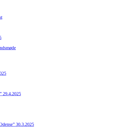
st
5
Landsmøde
2025
” 29.4.2025
 Odense” 30.3.2025