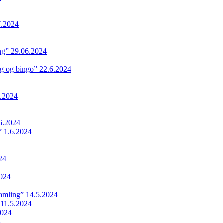
7.2024
ing” 29.06.2024
ng og bingo” 22.6.2024
.2024
6.2024
 1.6.2024
24
024
samling” 14.5.2024
 11.5.2024
2024
4