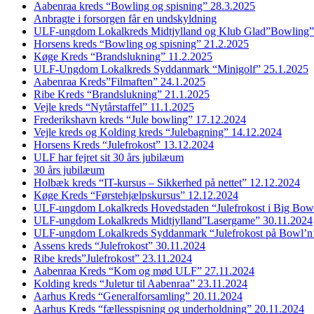
Aabenraa kreds “Bowling og spisning” 28.3.2025
Anbragte i forsorgen får en undskyldning
ULF-ungdom Lokalkreds Midtjylland og Klub Glad”Bowling”
Horsens kreds “Bowling og spisning” 21.2.2025
Køge Kreds “Brandslukning” 11.2.2025
ULF-Ungdom Lokalkreds Syddanmark “Minigolf” 25.1.2025
Aabenraa Kreds”Filmaften” 24.1.2025
Ribe Kreds “Brandslukning” 21.1.2025
Vejle kreds “Nytårstaffel” 11.1.2025
Frederikshavn kreds “Jule bowling” 17.12.2024
Vejle kreds og Kolding kreds “Julebagning” 14.12.2024
Horsens Kreds “Julefrokost” 13.12.2024
ULF har fejret sit 30 års jubilæum
30 års jubilæum
Holbæk kreds “IT-kursus – Sikkerhed på nettet” 12.12.2024
Køge Kreds “Førstehjælpskursus” 12.12.2024
ULF-ungdom Lokalkreds Hovedstaden “Julefrokost i Big Bow
ULF-ungdom Lokalkreds Midtjylland”Lasergame” 30.11.2024
ULF-ungdom Lokalkreds Syddanmark “Julefrokost på Bowl’n
Assens kreds “Julefrokost” 30.11.2024
Ribe kreds”Julefrokost” 23.11.2024
Aabenraa Kreds “Kom og mød ULF” 27.11.2024
Kolding kreds “Juletur til Aabenraa” 23.11.2024
Aarhus Kreds “Generalforsamling” 20.11.2024
Aarhus Kreds “fællesspisning og underholdning” 20.11.2024