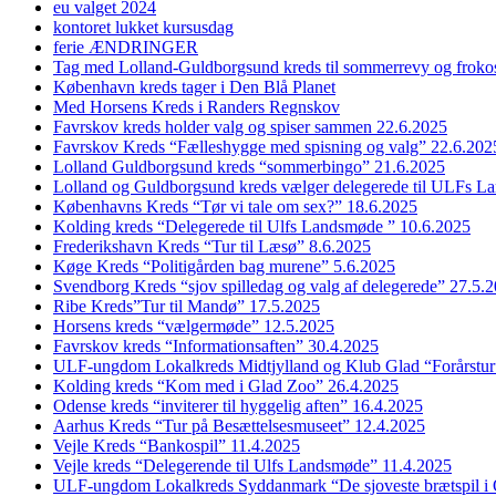
eu valget 2024
kontoret lukket kursusdag
ferie ÆNDRINGER
Tag med Lolland-Guldborgsund kreds til sommerrevy og froko
København kreds tager i Den Blå Planet
Med Horsens Kreds i Randers Regnskov
Favrskov kreds holder valg og spiser sammen 22.6.2025
Favrskov Kreds “Fælleshygge med spisning og valg” 22.6.202
Lolland Guldborgsund kreds “sommerbingo” 21.6.2025
Lolland og Guldborgsund kreds vælger delegerede til ULFs 
Københavns Kreds “Tør vi tale om sex?” 18.6.2025
Kolding kreds “Delegerede til Ulfs Landsmøde ” 10.6.2025
Frederikshavn Kreds “Tur til Læsø” 8.6.2025
Køge Kreds “Politigården bag murene” 5.6.2025
Svendborg Kreds “sjov spilledag og valg af delegerede” 27.5.
Ribe Kreds”Tur til Mandø” 17.5.2025
Horsens kreds “vælgermøde” 12.5.2025
Favrskov kreds “Informationsaften” 30.4.2025
ULF-ungdom Lokalkreds Midtjylland og Klub Glad “Forårstur
Kolding kreds “Kom med i Glad Zoo” 26.4.2025
Odense kreds “inviterer til hyggelig aften” 16.4.2025
Aarhus Kreds “Tur på Besættelsesmuseet” 12.4.2025
Vejle Kreds “Bankospil” 11.4.2025
Vejle kreds “Delegerende til Ulfs Landsmøde” 11.4.2025
ULF-ungdom Lokalkreds Syddanmark “De sjoveste brætspil i