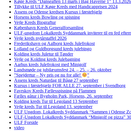
Køge Kreds “Danseaften 13 marts i Bag Haverne 1” 13.3.2026
Tillykke til ULF Køge Kreds med Handicapprisen 2024
Assens og Odense kredsen Kursus i førstehjælp
Horsens kreds Bowling og spisning
Vejle Kreds Biograftur
København Kreds Generalforsamling
ULF-ungdom Lokalkreds Syddanmark inviterer til en fed efter
Vejle kreds nytårstaffel 2026
Frederikshavn og Aalborg kreds Julefrokost
Lolland og Guldborgsund kreds julebingo
Kolding kreds Juletur til Tønder
Vejle og Kolding kreds Julebagning
Aarhus kreds Julefrokost med Minigolf
Landsmøde og jubilæumsfest 24. – 25. – 26. oktober
”Spejdertur – Ny pris og nu for alle!
”
Assens kreds Naturdag til Bågø 27 september
Kursus i førstehjælp FOR ALLE 27. september i Svendborg
Favrskov Kreds Fællesspisning på Flammen
Fælles gåtur i Bygholm Park, Horsens, 26. september
Kolding kreds Tur til Legoland 13 September
Vejle kreds Tur til Legoland 13. september
ULF Ungdom, Lokalkreds Syddanmark “Sammen i Odense Zo
ULF-Ungdom Lokalkreds Syddanmark “Minigolf og pizza” 30
ULF Forside
video