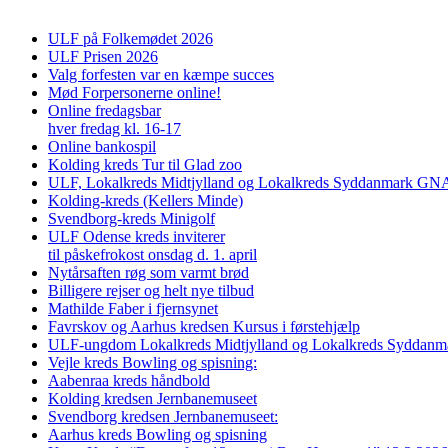
ULF på Folkemødet 2026
ULF Prisen 2026
Valg forfesten var en kæmpe succes
Mød Forpersonerne online!
Online fredagsbar
hver fredag kl. 16-17
Online bankospil
Kolding kreds Tur til Glad zoo
ULF, Lokalkreds Midtjylland og Lokalkreds Syddanmark GNAG
Kolding-kreds (Kellers Minde)
Svendborg-kreds Minigolf
ULF Odense kreds inviterer
til påskefrokost onsdag d. 1. april
Nytårsaften røg som varmt brød
Billigere rejser og helt nye tilbud
Mathilde Faber i fjernsynet
Favrskov og Aarhus kredsen Kursus i førstehjælp
ULF-ungdom Lokalkreds Midtjylland og Lokalkreds Syddanma
Vejle kreds Bowling og spisning:
Aabenraa kreds håndbold
Kolding kredsen Jernbanemuseet
Svendborg kredsen Jernbanemuseet:
Aarhus kreds Bowling og spisning