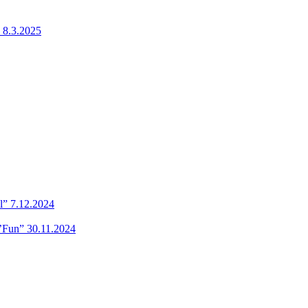
 8.3.2025
l” 7.12.2024
’Fun” 30.11.2024