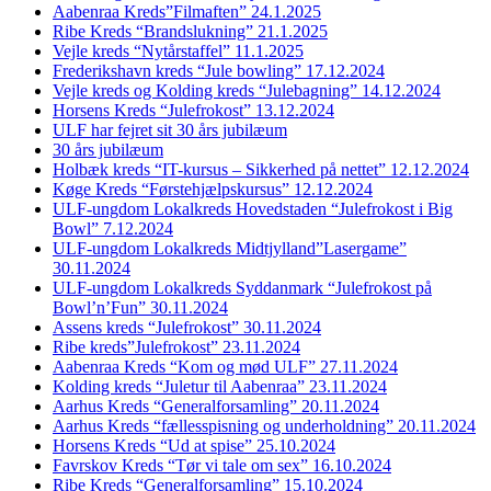
Aabenraa Kreds”Filmaften” 24.1.2025
Ribe Kreds “Brandslukning” 21.1.2025
Vejle kreds “Nytårstaffel” 11.1.2025
Frederikshavn kreds “Jule bowling” 17.12.2024
Vejle kreds og Kolding kreds “Julebagning” 14.12.2024
Horsens Kreds “Julefrokost” 13.12.2024
ULF har fejret sit 30 års jubilæum
30 års jubilæum
Holbæk kreds “IT-kursus – Sikkerhed på nettet” 12.12.2024
Køge Kreds “Førstehjælpskursus” 12.12.2024
ULF-ungdom Lokalkreds Hovedstaden “Julefrokost i Big
Bowl” 7.12.2024
ULF-ungdom Lokalkreds Midtjylland”Lasergame”
30.11.2024
ULF-ungdom Lokalkreds Syddanmark “Julefrokost på
Bowl’n’Fun” 30.11.2024
Assens kreds “Julefrokost” 30.11.2024
Ribe kreds”Julefrokost” 23.11.2024
Aabenraa Kreds “Kom og mød ULF” 27.11.2024
Kolding kreds “Juletur til Aabenraa” 23.11.2024
Aarhus Kreds “Generalforsamling” 20.11.2024
Aarhus Kreds “fællesspisning og underholdning” 20.11.2024
Horsens Kreds “Ud at spise” 25.10.2024
Favrskov Kreds “Tør vi tale om sex” 16.10.2024
Ribe Kreds “Generalforsamling” 15.10.2024