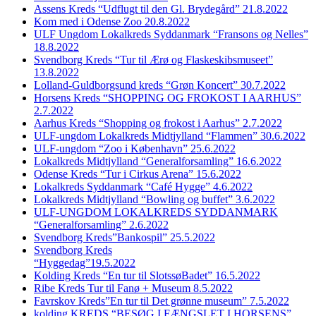
Assens Kreds “Udflugt til den Gl. Brydegård” 21.8.2022
Kom med i Odense Zoo 20.8.2022
ULF Ungdom Lokalkreds Syddanmark “Fransons og Nelles”
18.8.2022
Svendborg Kreds “Tur til Ærø og Flaskeskibsmuseet”
13.8.2022
Lolland-Guldborgsund kreds “Grøn Koncert” 30.7.2022
Horsens Kreds “SHOPPING OG FROKOST I AARHUS”
2.7.2022
Aarhus Kreds “Shopping og frokost i Aarhus” 2.7.2022
ULF-ungdom Lokalkreds Midtjylland “Flammen” 30.6.2022
ULF-ungdom “Zoo i København” 25.6.2022
Lokalkreds Midtjylland “Generalforsamling” 16.6.2022
Odense Kreds “Tur i Cirkus Arena” 15.6.2022
Lokalkreds Syddanmark “Café Hygge” 4.6.2022
Lokalkreds Midtjylland “Bowling og buffet” 3.6.2022
ULF-UNGDOM LOKALKREDS SYDDANMARK
“Generalforsamling” 2.6.2022
Svendborg Kreds”Bankospil” 25.5.2022
Svendborg Kreds
“Hyggedag”19.5.2022
Kolding Kreds “En tur til SlotssøBadet” 16.5.2022
Ribe Kreds Tur til Fanø + Museum 8.5.2022
Favrskov Kreds”En tur til Det grønne museum” 7.5.2022
kolding KREDS “BESØG I FÆNGSLET I HORSENS”