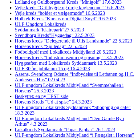
Lolland og Guldborgsund Kreds “Minigolf” 17.6.2023
Vejle kreds “Grillhygge og dreje kuglepenne” 16.6.2023
Vejle kreds “holder et vælgermøde” 16.6.2023
Holbæk Kreds “Kursus om Digitalt Snyd” 9.6.2023
ULF-Ungdom Lokalkreds
Syddanmark”Klatrepark”27.5.2023
Svendborg Kreds”Hyggedag” 22.5.2023
Horsens kreds “Delegerende til Ulfs Landsmøde” 22.5.2023
Horsens kreds “Spilledag” 22.5.2023
Fodboldgolf med Lokalkreds Midtjylland 20.5.2023
Horsens kreds “Industrimuseum og spisning” 13.5.2023
Hyggeaften med Lokalkreds Syddanmark 13.5.2023
ULF 30 års jubilæum 15 og 16.4.2023
Assens, Svendborg,Odense “Indbydelse til Letbanen og H.C.
Andersens Hus” 02.04.23
ULF-ungdom Lokalkreds Midtjylland “Svømmehallen i
Horsens” 25.3.2023
Beskyttet: en ny TEST side
Horsens Kreds “Ud at spise” 24.3.2023
ULF-ungdom Lokalkreds Syddanmark “Shopping og cafe”
18.3.2023
ULF-ungdom Lokalkreds Midtjylland “Den Gamle By i
Århus” 4.3.2023
Lokalkreds Syddanmark “Papas Papbar” 26.1.2023
ULF-ungdom Lokalkreds Midtjylland “i Fængslet i Horsens”