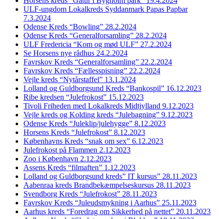
Horsens kreds “Gåtur i Bygholm park” 19.4.2024
ULF-ungdom Lokalkreds Syddanmark Papas Papbar
7.3.2024
Odense Kreds “Bowling” 28.2.2024
Odense Kreds “Generalforsamling” 28.2.2024
ULF Fredericia “Kom og mød ULF” 27.2.2024
Se Horsens nye rådhus 24.2.2024
Favrskov Kreds “Generalforsamling” 22.2.2024
Favrskov Kreds “Fællesspisning” 22.2.2024
Vejle kreds “Nytårstaffel” 13.1.2024
Lolland og Guldborgsund Kreds “Bankospil” 16.12.2023
Ribe kredsen “Julefrokost” 15.12.2023
Tivoli Friheden med Lokalkreds Midtjylland 9.12.2023
Vejle kreds og Kolding kreds “Julebagning” 9.12.2023
Odense Kreds “Juleklip/julehygge” 8.12.2023
Horsens Kreds “Julefrokost” 8.12.2023
Københavns Kreds “snak om sex” 6.12.2023
Julefrokost på Flammen 2.12.2023
Zoo i København 2.12.2023
Assens Kreds “filmaften” 1.12.2023
Lolland og Guldborgsund kreds” IT kursus” 28.11.2023
Aabenraa kreds Brandbekæmpelseskursus 28.11.2023
Svendborg Kreds “Julefrokost” 28.11.2023
Favrskov Kreds “Juleudsmykning i Aarhus” 25.11.2023
Aarhus kreds “Foredrag om Sikkerhed på nettet” 20.11.2023