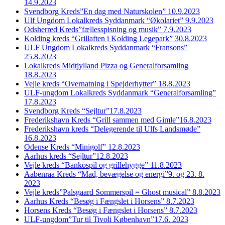
14.9.2023
Svendborg Kreds”En dag med Naturskolen” 10.9.2023
Ulf Ungdom Lokalkreds Syddanmark “Økolariet” 9.9.2023
Odsherred Kreds”fællesspisning og musik” 7.9.2023
Kolding kreds “Grillaften i Kolding Legepark” 30.8.2023
ULF Ungdom Lokalkreds Syddanmark “Fransons”
25.8.2023
Lokalkreds Midtjylland Pizza og Generalforsamling
18.8.2023
Vejle kreds “Overnatning i Spejderhytter” 18.8.2023
ULF-ungdom Lokalkreds Syddanmark “Generalforsamling”
17.8.2023
Svendborg Kreds “Sejltur”17.8.2023
Frederikshavn Kreds “Grill sammen med Gimle”16.8.2023
Frederikshavn kreds “Delegerende til Ulfs Landsmøde”
16.8.2023
Odense Kreds “Minigolf” 12.8.2023
Aarhus kreds “Sejltur”12.8.2023
Vejle kreds “Bankospil og grillehygge” 11.8.2023
Aabenraa Kreds “Mad, bevægelse og energi”9. og 23. 8.
2023
Vejle kreds”Palsgaard Sommerspil = Ghost musical” 8.8.2023
Aarhus Kreds “Besøg i Fængslet i Horsens” 8.7.2023
Horsens Kreds “Besøg i Fængslet i Horsens” 8.7.2023
ULF-ungdom”Tur til Tivoli København”17.6. 2023