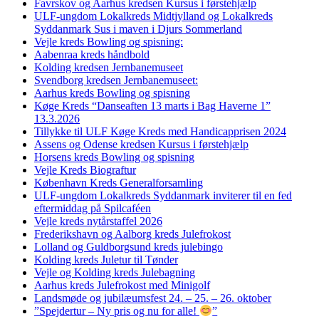
Favrskov og Aarhus kredsen Kursus i førstehjælp
ULF-ungdom Lokalkreds Midtjylland og Lokalkreds
Syddanmark Sus i maven i Djurs Sommerland
Vejle kreds Bowling og spisning:
Aabenraa kreds håndbold
Kolding kredsen Jernbanemuseet
Svendborg kredsen Jernbanemuseet:
Aarhus kreds Bowling og spisning
Køge Kreds “Danseaften 13 marts i Bag Haverne 1”
13.3.2026
Tillykke til ULF Køge Kreds med Handicapprisen 2024
Assens og Odense kredsen Kursus i førstehjælp
Horsens kreds Bowling og spisning
Vejle Kreds Biograftur
København Kreds Generalforsamling
ULF-ungdom Lokalkreds Syddanmark inviterer til en fed
eftermiddag på Spilcaféen
Vejle kreds nytårstaffel 2026
Frederikshavn og Aalborg kreds Julefrokost
Lolland og Guldborgsund kreds julebingo
Kolding kreds Juletur til Tønder
Vejle og Kolding kreds Julebagning
Aarhus kreds Julefrokost med Minigolf
Landsmøde og jubilæumsfest 24. – 25. – 26. oktober
”Spejdertur – Ny pris og nu for alle!
”