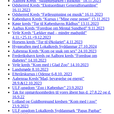
Aalborg Kreds “Skulpturparken i Blokhus” 18.11.2023
Odsherred Kreds “Ekstraordinær Generalforsamling”
16.11.2023
Odsherred Kreds “Fællesspisning og musik” 16.11.2023
København Kreds “Kursus i ”Mine egne penge” 15.11.2023
Køge kreds “Tur til Københavns Rådhus” 13.11.2023
Aarhus Kreds “Foredrag om Mental Sundhed” 9.11.2023
Vejle Kreds “Lækker mad – mindre madspild”
4.11.+25.11.+9.12.2023
Horsens kreds “Tur til Økolariet” 4.11.2023
Hyggeaften med Lokalkreds Syddanmar 27.10.2024
Aabenraa Kreds “Kom og snak om sex” 24.10.2023
Frederikshavn kreds og Aalborg kreds “Foredrag om
diabetes” 14.10.2023
Vejle kreds “Kom med i Glad Zoo” 14.10.2023
Landsmøde 8.10.2023
Efterårskursus i Odense 6-8.10. 2023
Aabenraa Kreds”Mad, bevægelse og energi”
28.9.&12.10.2023
ULF-ungdom “Zoo i Københav” 23.9.2023
Tak for opmærksomheden til vores åbent hus d. 27.8.22 og d.
16.9.22
Lolland og Guldborgsund kredsen “Kom med i zoo”
23.9.2023
ULF-ungdom Lokalkreds Syddanmark “Papas Papbar”