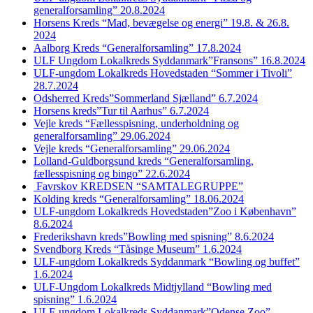
generalforsamling” 20.8.2024
Horsens Kreds “Mad, bevægelse og energi” 19.8. & 26.8.
2024
Aalborg Kreds “Generalforsamling” 17.8.2024
ULF Ungdom Lokalkreds Syddanmark”Fransons” 16.8.2024
ULF-ungdom Lokalkreds Hovedstaden “Sommer i Tivoli”
28.7.2024
Odsherred Kreds”Sommerland Sjælland” 6.7.2024
Horsens kreds”Tur til Aarhus” 6.7.2024
Vejle kreds “Fællesspisning, underholdning og
generalforsamling” 29.06.2024
Vejle kreds “Generalforsamling” 29.06.2024
Lolland-Guldborgsund kreds “Generalforsamling,
fællesspisning og bingo” 22.6.2024
Favrskov KREDSEN “SAMTALEGRUPPE”
Kolding kreds “Generalforsamling” 18.06.2024
ULF-ungdom Lokalkreds Hovedstaden”Zoo i København”
8.6.2024
Frederikshavn kreds”Bowling med spisning” 8.6.2024
Svendborg Kreds “Tåsinge Museum” 1.6.2024
ULF-ungdom Lokalkreds Syddanmark “Bowling og buffet”
1.6.2024
ULF-Ungdom Lokalkreds Midtjylland “Bowling med
spisning” 1.6.2024
ULF-ungdom Lokalkreds Syddanmark”Odense Zoo”