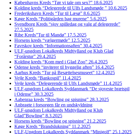
Københavns Kreds “Tør vi tale om sex?” 18.6.2025
Kolding kreds “Delegerede til Ulfs Landsmøde ” 10.6.2025
Frederikshavn Kreds “Tur til Læsø” 8.6.2025
Køge Kreds “Politigården bag murene” 5.6.2025
Svendborg Kreds “sjov spilledag og valg af delegerede”
27.5.2025
Ribe Kreds”Tur til Mandø” 17.5.2025
Horsens kreds “vælgermøde” 12.5.2025
Favrskov kreds “Informationsaften” 30.4.2025
ULF-ungdom Lokalkreds Midtjylland og Klub Glad
“Forårstur” 29.4.2025
Kolding kreds “Kom med i Glad Zoo” 26.4.2025
Odense kreds “inviterer til hyggelig aften” 16.4.2025
Aarhus Kreds “Tur på Besættelsesmuseet” 12.4.2025
Vejle Kreds “Bankospil” 11.4.2025
Vejle kreds “Delegerende til Ulfs Landsmøde” 11.4.2025
ULF-ungdom Lokalkreds Syddanmark “De sjoveste brætspil
i Odense” 30.3.2025
Aabenraa kreds “Bowling og spisning” 28.3.2025
Anbragte i forsorgen får en undskyldning
ULF-ungdom Lokalkreds Midtjylland og Klub
Glad”Bowling” 8.3.2025
Horsens kreds “Bowling og spisning” 21.2.2025
Køge Kreds “Brandslukning” 11.2.2025
ULF-Ungdom Lokalkreds Syddanmark “Minigolf” 25.1.2025