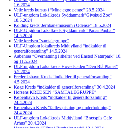
1.6.2024
Vejle kreds kursus i “Mine egne penge” 28.5.2024
ULF-ungdom Lokalkreds Syddanmark”Givskud Zoo”
18.5.2024
Kolding kreds”Jernbanemuseum i Odense” 18.5.2024
ULF-Ungdom Lokalkreds Syddanmark “Papas Papbar”
14.5.2024
Vejle kredsen “samtalegruppe”
ULF-Ungdom lokalkreds Midtjylland “indkalder til
generalforsamling” 14.5.2024
Aabenraa “Overnatning i shelter ved Ensted Naturpark” 10.
og 11.5.2024
ULF-ungdom Lokalkreds Hovedstaden “Den Blå Planet”
5.5.2024
Frederikshavn Kreds “indkalder til generalforsamling”
4.5.2024
Køge Kreds “indkalder til generalforsamling” 30.4.2024
Horsens KREDSEN “SAMTALEGRUPPE”
København Kreds “indkalder til generalforsamling”
24.4.2024
København Kreds “fællesspisning og underholdning”
24.4.2024
ULF-ungdom Lokalkreds Midtjylland “Brætspils Cafe
Århus” 20.4.2024