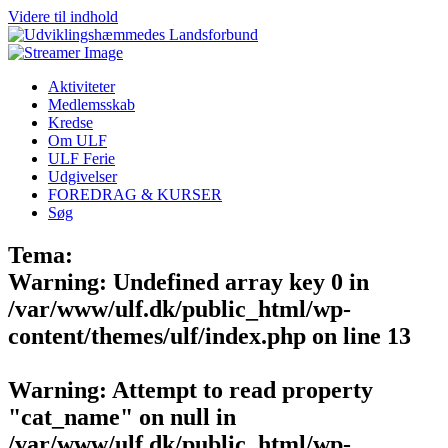
Videre til indhold
Aktiviteter
Medlemsskab
Kredse
Om ULF
ULF Ferie
Udgivelser
FOREDRAG & KURSER
Søg
Tema:
Warning
: Undefined array key 0 in
/var/www/ulf.dk/public_html/wp-
content/themes/ulf/index.php
on line
13
Warning
: Attempt to read property
"cat_name" on null in
/var/www/ulf.dk/public_html/wp-