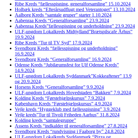
Ribe Kreds “fællesspisning, generalforsamling” 15.10.2024
Holbæk kreds “Efterårsudflugt med Veterantoget” 13.10.2024
Aalborg Kreds “samtale gruper” starter 1.10.2024
Aabenraa Kreds “Generalforsamling” 23.9.2024
Aabenraa Kreds”fællesspisning og underholdning” 23.9.2024
ULF-ungdom Lokalkreds Midtjylland”Brætspilscafe Århus”
19.9.2024
Ribe Kreds “Tur til TV Syd” 17.9.2024
Svendborg Kreds “fællesspisning og underholdning”
16.9.2024
Svendborg Kreds “Generalforsamling” 16.9.2024
Odense Kreds “Jubilæumsfest for Ulf Odense Kreds”
14.9.2024
ULF-ungdom Lokalkreds Syddanmark”Kokkeaftener” 13.9
og 20.9.2024
Horsens Kreds “Generalforsamling” 9.9.2024
ULF-ungdom Lokalkreds Hovedstaden “Bakken” 7.9.2024
Kolding Kreds “Førstehjælpskursus” 7.9.2024
København Kreds “Førstehjælpskursus” 4.9.2024
Vejle kreds “Hyggeklub med fællesspisning” 3.9.2024
Vejle kreds”Tur til Tivoli Friheden Aarhus” 31.8.2024
Kolding kreds “samtalegruppe”
Assens Kreds “indkalder til generalforsamling” 27.8.2024
Svendborg Kreds “rundvisning i Faaborg by” 24.8.2024
ULF-ungdom Lokalkreds Syddanmark “Pizza og