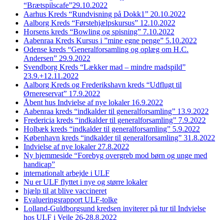
“Brætspilscafe”29.10.2022
Aarhus Kreds “Rundvisning på Dokk1” 20.10.2022
Aalborg Kreds “Førstehjælpskursus” 12.10.2022
Horsens kreds “Bowling og spisning” 7.10.2022
Aabenraa Kreds Kursus i ”mine egne penge” 5.10.2022
Odense kreds “Generalforsamling og oplæg om H.C.
Andersen” 29.9.2022
Svendborg Kreds “Lækker mad – mindre madspild”
23.9.+12.11.2022
Aalborg Kreds og Frederikshavn kreds “Udflugt til
Ørnereservat” 17.9.2022
Åbent hus Indvielse af nye lokaler 16.9.2022
Aabenraa kreds “indkalder til generalforsamling” 13.9.2022
Fredericia kreds “indkalder til generalforsamling” 7.9.2022
Holbæk kreds “indkalder til generalforsamling” 5.9.2022
København kreds “indkalder til generalforsamling” 31.8.2022
Indvielse af nye lokaler 27.8.2022
Ny hjemmeside “Forebyg overgreb mod børn og unge med
handicap”
internationalt arbejde i ULF
Nu er ULF flyttet i nye og større lokaler
hjælp til at blive vaccineret
Evalueringsrapport ULF-tolke
Lolland-Guldborgsund kredsen inviterer på tur til Indvielse
hos ULF i Vejle 26-28.8.2022