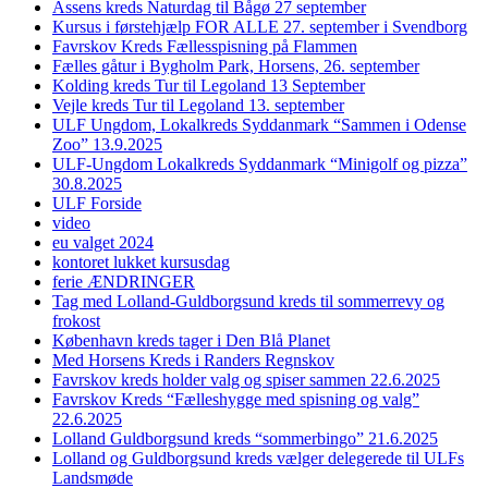
Assens kreds Naturdag til Bågø 27 september
Kursus i førstehjælp FOR ALLE 27. september i Svendborg
Favrskov Kreds Fællesspisning på Flammen
Fælles gåtur i Bygholm Park, Horsens, 26. september
Kolding kreds Tur til Legoland 13 September
Vejle kreds Tur til Legoland 13. september
ULF Ungdom, Lokalkreds Syddanmark “Sammen i Odense
Zoo” 13.9.2025
ULF-Ungdom Lokalkreds Syddanmark “Minigolf og pizza”
30.8.2025
ULF Forside
video
eu valget 2024
kontoret lukket kursusdag
ferie ÆNDRINGER
Tag med Lolland-Guldborgsund kreds til sommerrevy og
frokost
København kreds tager i Den Blå Planet
Med Horsens Kreds i Randers Regnskov
Favrskov kreds holder valg og spiser sammen 22.6.2025
Favrskov Kreds “Fælleshygge med spisning og valg”
22.6.2025
Lolland Guldborgsund kreds “sommerbingo” 21.6.2025
Lolland og Guldborgsund kreds vælger delegerede til ULFs
Landsmøde