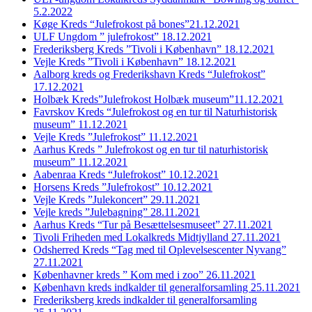
5.2.2022
Køge Kreds “Julefrokost på bones”21.12.2021
ULF Ungdom ” julefrokost” 18.12.2021
Frederiksberg Kreds ”Tivoli i København” 18.12.2021
Vejle Kreds ”Tivoli i København” 18.12.2021
Aalborg kreds og Frederikshavn Kreds “Julefrokost”
17.12.2021
Holbæk Kreds”Julefrokost Holbæk museum”11.12.2021
Favrskov Kreds “Julefrokost og en tur til Naturhistorisk
museum” 11.12.2021
Vejle Kreds ”Julefrokost” 11.12.2021
Aarhus Kreds ” Julefrokost og en tur til naturhistorisk
museum” 11.12.2021
Aabenraa Kreds “Julefrokost” 10.12.2021
Horsens Kreds ”Julefrokost” 10.12.2021
Vejle Kreds ”Julekoncert” 29.11.2021
Vejle kreds ”Julebagning” 28.11.2021
Aarhus Kreds “Tur på Besættelsesmuseet” 27.11.2021
Tivoli Friheden med Lokalkreds Midtjylland 27.11.2021
Odsherred Kreds “Tag med til Oplevelsescenter Nyvang”
27.11.2021
Københavner kreds ” Kom med i zoo” 26.11.2021
København kreds indkalder til generalforsamling 25.11.2021
Frederiksberg kreds indkalder til generalforsamling