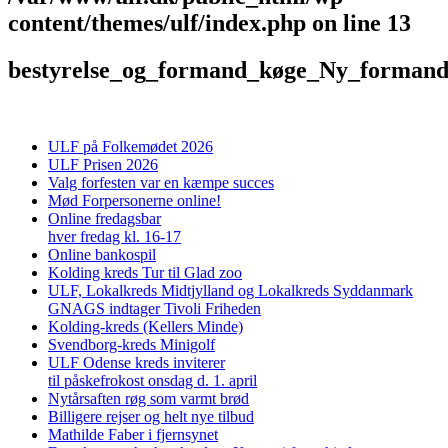
content/themes/ulf/index.php
on line
13
bestyrelse_og_formand_køge_Ny_forman
ULF på Folkemødet 2026
ULF Prisen 2026
Valg forfesten var en kæmpe succes
Mød Forpersonerne online!
Online fredagsbar
hver fredag kl. 16-17
Online bankospil
Kolding kreds Tur til Glad zoo
ULF, Lokalkreds Midtjylland og Lokalkreds Syddanmark
GNAGS indtager Tivoli Friheden
Kolding-kreds (Kellers Minde)
Svendborg-kreds Minigolf
ULF Odense kreds inviterer
til påskefrokost onsdag d. 1. april
Nytårsaften røg som varmt brød
Billigere rejser og helt nye tilbud
Mathilde Faber i fjernsynet