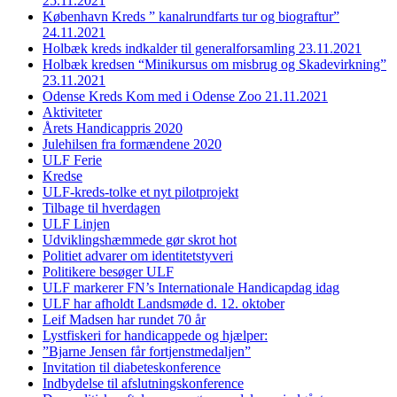
25.11.2021
København Kreds ” kanalrundfarts tur og biograftur”
24.11.2021
Holbæk kreds indkalder til generalforsamling 23.11.2021
Holbæk kredsen “Minikursus om misbrug og Skadevirkning”
23.11.2021
Odense Kreds Kom med i Odense Zoo 21.11.2021
Aktiviteter
Årets Handicappris 2020
Julehilsen fra formændene 2020
ULF Ferie
Kredse
ULF-kreds-tolke et nyt pilotprojekt
Tilbage til hverdagen
ULF Linjen
Udviklingshæmmede gør skrot hot
Politiet advarer om identitetstyveri
Politikere besøger ULF
ULF markerer FN’s Internationale Handicapdag idag
ULF har afholdt Landsmøde d. 12. oktober
Leif Madsen har rundet 70 år
Lystfiskeri for handicappede og hjælper:
”Bjarne Jensen får fortjenstmedaljen”
Invitation til diabeteskonference
Indbydelse til afslutningskonference