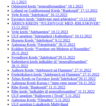
21.1.2023
Odsherred kreds “generalforsamling” 18.1.2023
Lolland og Guldborgsund Kreds “Bankospil” 17.12.2022
Vejle Kreds “Julefrokost” 16.12.2022
Favrskov kreds “Julehygge med æbleskiver” 13.12.2022
ÅRHUS KREDS “JULEHYGGE MED ÆBLESKIVER”
13.12.2022
Vejle kreds “Julebagning” 10.12.2022
ULF-ungdom “Julemarked i København” 10.12.2022
Horsens Kreds “Julefrokost” 9.12.2022
Aabenraa Kreds “Førstehjælp” 30.11.2022
Kolding Kreds “Foredrag om Misbrug af Rusmidler”
29.11.2022
Svendborg Kreds “Julefrokost”29.11.2022
København kreds indkalder til “generalforsamling”
28.11.2022
Aalborg Kreds “Julebrunch på Flammen” 27.11.2022
Frederikshavn kreds “Julebrunch på Flammen” 27.11.2022
Århus Kreds og Favrskov kreds”Julefrokost”26.11.2022
Aabenraa Kreds Kursus i ”mine egne penge”16.11.2022
Ribe Kreds “Bankospil” 11.11.2022
Ribe kreds “indkalder til generalforsamling” 11.11.2022
ULF-ungdom “Halloween i Tivoli” 5.11.2022
Aabenraa Kreds “Filmaften” 5.11.2022
ULF-ungdom Lokalkreds Midtjylland