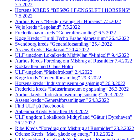
7.5.2022
Horsens KREDS “BESØG I FÆNGSLET I HORSENS”
7.5.2022
Aarhus Kreds “Besøg i Fængslet i Horsens” 7.5.2022
Vejle kreds “Legoland” 7.5.2022
Frederikshavn kreds “Generalforsamling” 6.5.2022
Køge Kreds “Tur til Tycho Brahe planetarium” 26.4.2022
Svendborg kreds “Generalforsamling” 25.4.2022
Assens Kreds “Bankospil” 20.4.2022
ULF-ungdom Lokalkreds Midtjyllan “Minigolf” 9.4.2022
Aarhus Kreds Foredrag om Misbrug af Rusmidler 7.4.2022
Kokkeaften med Claus Holm
ULF-ungdom “Påskefrokost” 2.4.2022
Køge kreds “Generalforsamling” 29.3.2022
Horsens kreds “Industrimuseum og spisning” 26.3.2022
Fredericia kreds “Industrimuseum og spisning” 26.3.2022
Aarhus kreds “Industrimuseum og spisning” 26.3.2022
Assens kreds “Generalforsamlingen” 24.3.2022
Find ULF på Faceboook
Aabenraa Kreds Filmaften 19.3.2022
ULF ungdom Lokalkreds Midtjylland “Gåtur i Dyrehaven”
26.2.2022
Ribe Kreds “Foredrag om Misbrug af Rusmidler” 23.2.2022
Odense Kreds “Mad, glæde og energi” 13.2.2022
ULF-ungdom Lokalkreds Syddanmark “Bowling og buffet”