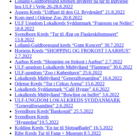
Lolland-Guldborgsund kredsen inviterer på tur til Indvielse
hos ULF i Vejle 26-28.8.2022
Assens Kreds “Udflugt til den Gl. Brydegård” 21.8.2022
Kom med i Odense Zoo 20.8.2022
ULF Ungdom Lokalkreds Syddanmark “Fransons og Nelles”
18.8.2022
Svendborg Kreds “Tur til Ærø og Flaskeskibsmuseet”
13.8.2022
Lolland-Guldborgsund kreds “Grøn Koncert” 30.7.2022
Horsens Kreds “SHOPPING OG FROKOST I AARHUS”
2.7.2022
Aarhus Kreds “Shopping og frokost i Aarhus” 2.7.2022
ULF-ungdom Lokalkreds Midtjylland “Flammen” 30.6.2022
ULF-ungdom “Zoo i København” 25.6.2022
Lokalkreds Midtjylland “Generalforsamling” 16.6.2022
Odense Kreds “Tur i Cirkus Arena” 15.6.2022
Lokalkreds Syddanmark “Café Hygge” 4.6.2022
Lokalkreds Midtjylland “Bowling og buffet” 3.6.2022
ULF-UNGDOM LOKALKREDS SYDDANMARK
“Generalforsamling” 2.6.2022
Svendborg Kreds”Bankospil” 25.5.2022
Svendborg Kreds
“Hyggedag”19.5.2022
Kolding Kreds “En tur til SlotssøBadet” 16.5.2022
Ribe Kreds Tur til Fanø + Museum 8.5.2022