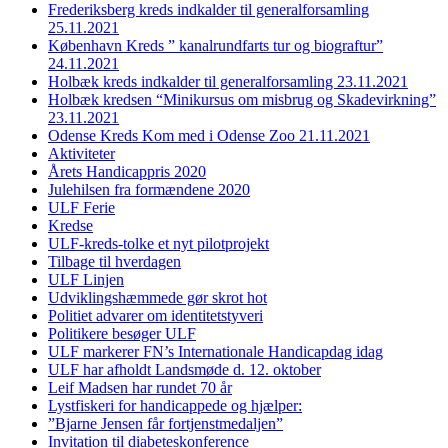
Frederiksberg kreds indkalder til generalforsamling
25.11.2021
København Kreds ” kanalrundfarts tur og biograftur”
24.11.2021
Holbæk kreds indkalder til generalforsamling 23.11.2021
Holbæk kredsen “Minikursus om misbrug og Skadevirkning”
23.11.2021
Odense Kreds Kom med i Odense Zoo 21.11.2021
Aktiviteter
Årets Handicappris 2020
Julehilsen fra formændene 2020
ULF Ferie
Kredse
ULF-kreds-tolke et nyt pilotprojekt
Tilbage til hverdagen
ULF Linjen
Udviklingshæmmede gør skrot hot
Politiet advarer om identitetstyveri
Politikere besøger ULF
ULF markerer FN’s Internationale Handicapdag idag
ULF har afholdt Landsmøde d. 12. oktober
Leif Madsen har rundet 70 år
Lystfiskeri for handicappede og hjælper:
”Bjarne Jensen får fortjenstmedaljen”
Invitation til diabeteskonference