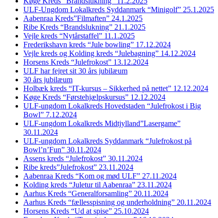
Køge Kreds “Brandslukning” 11.2.2025
ULF-Ungdom Lokalkreds Syddanmark “Minigolf” 25.1.2025
Aabenraa Kreds”Filmaften” 24.1.2025
Ribe Kreds “Brandslukning” 21.1.2025
Vejle kreds “Nytårstaffel” 11.1.2025
Frederikshavn kreds “Jule bowling” 17.12.2024
Vejle kreds og Kolding kreds “Julebagning” 14.12.2024
Horsens Kreds “Julefrokost” 13.12.2024
ULF har fejret sit 30 års jubilæum
30 års jubilæum
Holbæk kreds “IT-kursus – Sikkerhed på nettet” 12.12.2024
Køge Kreds “Førstehjælpskursus” 12.12.2024
ULF-ungdom Lokalkreds Hovedstaden “Julefrokost i Big
Bowl” 7.12.2024
ULF-ungdom Lokalkreds Midtjylland”Lasergame”
30.11.2024
ULF-ungdom Lokalkreds Syddanmark “Julefrokost på
Bowl’n’Fun” 30.11.2024
Assens kreds “Julefrokost” 30.11.2024
Ribe kreds”Julefrokost” 23.11.2024
Aabenraa Kreds “Kom og mød ULF” 27.11.2024
Kolding kreds “Juletur til Aabenraa” 23.11.2024
Aarhus Kreds “Generalforsamling” 20.11.2024
Aarhus Kreds “fællesspisning og underholdning” 20.11.2024
Horsens Kreds “Ud at spise” 25.10.2024