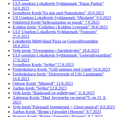
ULF-ungdom Lokalkreds Syddanmark “Papas Papbar”
14.9.2023
Svendborg Kreds”En dag med Naturskolen” 10.9.2023
Ulf Ungdom Lokalkreds Syddanmark “Økolariet” 9.9.2023
Odsherred Kreds”fællesspisning og musik” 7.9.2023
Kolding kreds “Grillaften i Kolding Legepark” 30.8.2023
ULF Ungdom Lokalkreds Syddanmark “Fransons”
25.8.2023
Lokalkreds Midtjylland Pizza og Generalforsamling
18.8.2023
Vejle kreds “Overnatning i Spejderhytter” 18.8.2023
ULF-ungdom Lokalkreds Syddanmark “Generalforsamling”
17.8.2023
Svendborg Kreds “Sejltur”17.8.2023
Frederikshavn Kreds “Grill sammen med Gimle”16.8.2023
Frederikshavn kreds “Delegerende til Ulfs Landsmøde”
16.8.2023
Odense Kreds “Minigolf” 12.8.2023
Aarhus kreds “Sejltur”12.8.2023
Vejle kreds “Bankospil og grillehygge” 11.8.2023
Aabenraa Kreds “Mad, bevægelse og energi”9. og 23. 8.
2023
Vejle kreds”Palsgaard Sommerspil = Ghost musical” 8.8.2023
Aarhus Kreds “Besøg i Fængslet i Horsens” 8.7.2023
Horsens Kreds “Besøg i Fængslet i Horsens” 8.7.2023