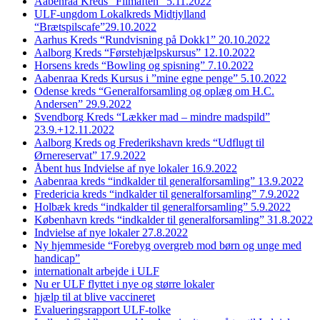
Aabenraa Kreds “Filmaften” 5.11.2022
ULF-ungdom Lokalkreds Midtjylland
“Brætspilscafe”29.10.2022
Aarhus Kreds “Rundvisning på Dokk1” 20.10.2022
Aalborg Kreds “Førstehjælpskursus” 12.10.2022
Horsens kreds “Bowling og spisning” 7.10.2022
Aabenraa Kreds Kursus i ”mine egne penge” 5.10.2022
Odense kreds “Generalforsamling og oplæg om H.C.
Andersen” 29.9.2022
Svendborg Kreds “Lækker mad – mindre madspild”
23.9.+12.11.2022
Aalborg Kreds og Frederikshavn kreds “Udflugt til
Ørnereservat” 17.9.2022
Åbent hus Indvielse af nye lokaler 16.9.2022
Aabenraa kreds “indkalder til generalforsamling” 13.9.2022
Fredericia kreds “indkalder til generalforsamling” 7.9.2022
Holbæk kreds “indkalder til generalforsamling” 5.9.2022
København kreds “indkalder til generalforsamling” 31.8.2022
Indvielse af nye lokaler 27.8.2022
Ny hjemmeside “Forebyg overgreb mod børn og unge med
handicap”
internationalt arbejde i ULF
Nu er ULF flyttet i nye og større lokaler
hjælp til at blive vaccineret
Evalueringsrapport ULF-tolke