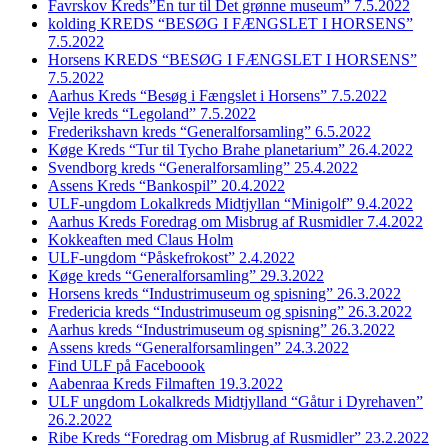
Favrskov Kreds”En tur til Det grønne museum” 7.5.2022
kolding KREDS “BESØG I FÆNGSLET I HORSENS”
7.5.2022
Horsens KREDS “BESØG I FÆNGSLET I HORSENS”
7.5.2022
Aarhus Kreds “Besøg i Fængslet i Horsens” 7.5.2022
Vejle kreds “Legoland” 7.5.2022
Frederikshavn kreds “Generalforsamling” 6.5.2022
Køge Kreds “Tur til Tycho Brahe planetarium” 26.4.2022
Svendborg kreds “Generalforsamling” 25.4.2022
Assens Kreds “Bankospil” 20.4.2022
ULF-ungdom Lokalkreds Midtjyllan “Minigolf” 9.4.2022
Aarhus Kreds Foredrag om Misbrug af Rusmidler 7.4.2022
Kokkeaften med Claus Holm
ULF-ungdom “Påskefrokost” 2.4.2022
Køge kreds “Generalforsamling” 29.3.2022
Horsens kreds “Industrimuseum og spisning” 26.3.2022
Fredericia kreds “Industrimuseum og spisning” 26.3.2022
Aarhus kreds “Industrimuseum og spisning” 26.3.2022
Assens kreds “Generalforsamlingen” 24.3.2022
Find ULF på Faceboook
Aabenraa Kreds Filmaften 19.3.2022
ULF ungdom Lokalkreds Midtjylland “Gåtur i Dyrehaven”
26.2.2022
Ribe Kreds “Foredrag om Misbrug af Rusmidler” 23.2.2022