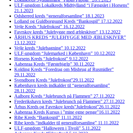
ULF-ungdom Lokalkreds Midtjylland “i Fængslet i Horsens”
21.1.2023
Odsherred kreds “generalforsamling” 18.1.2023
Lolland og Guldborgsund Kreds “Bankospil” 17.12.2022
Vejle Kreds “Julefrokost” 16.12.2022
Favrskov kreds “Julehygge med æbleskiver” 13.12.2022
ÅRHUS KREDS “JULEHYGGE MED ÆBLESKIVER”
13.12.2022
Vejle kreds “Julebagning” 10.12.2022
ULF-ungdom “Julemarked i København” 10.12.2022
Horsens Kreds “Julefrokost” 9.12.2022
Aabenraa Kreds “Førstehjælp” 30.11.2022
Kolding Kreds “Foredrag om Misbrug af Rusmidler”
29.11.2022
Svendborg Kreds “Julefrokost”29.11.2022
København kreds indkalder til “generalforsamling”
28.11.2022
Aalborg Kreds “Julebrunch på Flammen” 27.11.2022
Frederikshavn kreds “Julebrunch på Flammen” 27.11.2022
Århus Kreds og Favrskov kreds”Julefrokost”26.11.2022
Aabenraa Kreds Kursus i ”mine egne penge”16.11.2022
Ribe Kreds “Bankospil” 11.11.2022
Ribe kreds “indkalder til generalforsamling” 11.11.2022
ULF-ungdom “Halloween i Tivoli” 5.11.2022