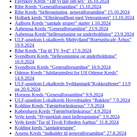
Favrskov Kreds “Tør vi tale om sex” 16.10.2024
Ribe Kreds “Generalforsamling” 15.10.2024
Ribe Kreds “fællesspisning, generalforsamling” 15.10.2024
Holbæk kreds “Efterårsudflugt med Veterantoget” 13.10.2024
Aalborg Kreds “samtale gruper” starter 1.10.2024
Aabenraa Kreds “Generalforsamling” 23.9.2024
Aabenraa Kreds”fællesspisning og underholdning” 23.9.2024
ULF-ungdom Lokalkreds Midtjylland”Brætspilscafe Århus”
19.9.2024
Ribe Kreds “Tur til TV Syd” 17.9.2024
Svendborg Kreds “fællesspisning og underholdning”
16.9.2024
Svendborg Kreds “Generalforsamling” 16.9.2024
Odense Kreds “Jubilæumsfest for Ulf Odense Kreds”
14.9.2024
ULF-ungdom Lokalkreds Syddanmark”Kokkeaftener” 13.9
og 20.9.2024
Horsens Kreds “Generalforsamling” 9.9.2024
ULF-ungdom Lokalkreds Hovedstaden “Bakken” 7.9.2024
Kolding Kreds “Førstehjælpskursus” 7.9.2024
København Kreds “Førstehjælpskursus” 4.9.2024
Vejle kreds “Hyggeklub med fællesspisning” 3.9.2024
Vejle kreds”Tur til Tivoli Friheden Aarhus” 31.8.2024
Kolding kreds “samtalegruppe”
Assens Kreds “indkalder til generalforsamling” 27.8.2024