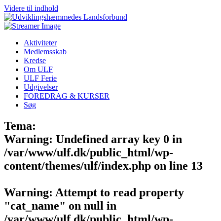
Videre til indhold
Aktiviteter
Medlemsskab
Kredse
Om ULF
ULF Ferie
Udgivelser
FOREDRAG & KURSER
Søg
Tema:
Warning
: Undefined array key 0 in
/var/www/ulf.dk/public_html/wp-
content/themes/ulf/index.php
on line
13
Warning
: Attempt to read property
"cat_name" on null in
/var/www/ulf.dk/public_html/wp-