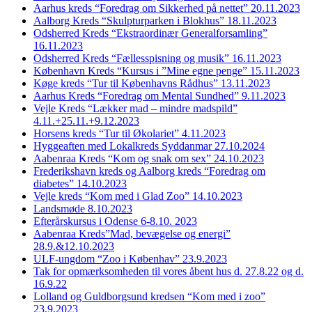
Aarhus kreds “Foredrag om Sikkerhed på nettet” 20.11.2023
Aalborg Kreds “Skulpturparken i Blokhus” 18.11.2023
Odsherred Kreds “Ekstraordinær Generalforsamling”
16.11.2023
Odsherred Kreds “Fællesspisning og musik” 16.11.2023
København Kreds “Kursus i ”Mine egne penge” 15.11.2023
Køge kreds “Tur til Københavns Rådhus” 13.11.2023
Aarhus Kreds “Foredrag om Mental Sundhed” 9.11.2023
Vejle Kreds “Lækker mad – mindre madspild”
4.11.+25.11.+9.12.2023
Horsens kreds “Tur til Økolariet” 4.11.2023
Hyggeaften med Lokalkreds Syddanmar 27.10.2024
Aabenraa Kreds “Kom og snak om sex” 24.10.2023
Frederikshavn kreds og Aalborg kreds “Foredrag om
diabetes” 14.10.2023
Vejle kreds “Kom med i Glad Zoo” 14.10.2023
Landsmøde 8.10.2023
Efterårskursus i Odense 6-8.10. 2023
Aabenraa Kreds”Mad, bevægelse og energi”
28.9.&12.10.2023
ULF-ungdom “Zoo i Københav” 23.9.2023
Tak for opmærksomheden til vores åbent hus d. 27.8.22 og d.
16.9.22
Lolland og Guldborgsund kredsen “Kom med i zoo”
23.9.2023