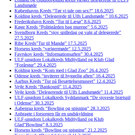
Landsmøde
Københavns Kreds “Tør vi tale om sex?” 18.6.2025
Kolding kreds “Delegerede til Ulfs Landsmøde ” 10.6.2025
Frederikshavn Kreds “Tur til Læsø” 8.6.2025
Køge Kreds “Politigården bag murene” 5.6.2025
Svendborg Kreds “sjov spilledag og valg af delegerede”
27.5.2025
Ribe Kreds”Tur til Mandø” 17.5.2025
Horsens kreds “vælgermøde” 12.5.2025
Favrskov kreds “Informationsaften” 30.4.2025
ULF-ungdom Lokalkreds Midtjylland og Klub Glad
“Forårstur” 29.4.2025
Kolding kreds “Kom med i Glad Zoo” 26.4.2025
Odense kreds “inviterer til hyggelig aften” 16.4.2025
Aarhus Kreds “Tur på Besættelsesmuseet” 12.4.2025
Vejle Kreds “Bankospil” 11.4.2025
Vejle kreds “Delegerende til Ulfs Landsmøde” 11.4.2025
ULF-ungdom Lokalkreds Syddanmark “De sjoveste brætspil
i Odense” 30.3.2025
Aabenraa kreds “Bowling og spisning” 28.3.2025
Anbragte i forsorgen får en undskyldning
ULF-ungdom Lokalkreds Midtjylland og Klub
Glad”Bowling” 8.3.2025
Horsens kreds “Bowling og spisning” 21.2.2025