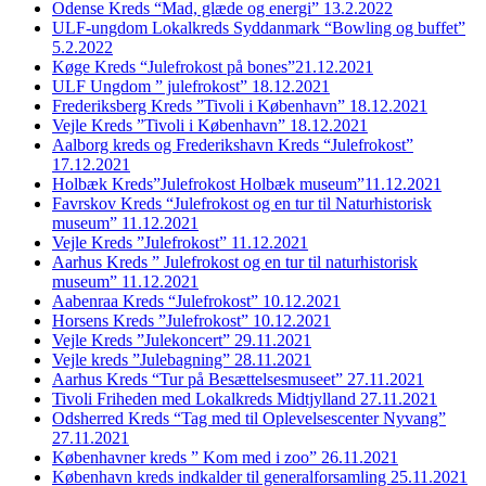
Odense Kreds “Mad, glæde og energi” 13.2.2022
ULF-ungdom Lokalkreds Syddanmark “Bowling og buffet”
5.2.2022
Køge Kreds “Julefrokost på bones”21.12.2021
ULF Ungdom ” julefrokost” 18.12.2021
Frederiksberg Kreds ”Tivoli i København” 18.12.2021
Vejle Kreds ”Tivoli i København” 18.12.2021
Aalborg kreds og Frederikshavn Kreds “Julefrokost”
17.12.2021
Holbæk Kreds”Julefrokost Holbæk museum”11.12.2021
Favrskov Kreds “Julefrokost og en tur til Naturhistorisk
museum” 11.12.2021
Vejle Kreds ”Julefrokost” 11.12.2021
Aarhus Kreds ” Julefrokost og en tur til naturhistorisk
museum” 11.12.2021
Aabenraa Kreds “Julefrokost” 10.12.2021
Horsens Kreds ”Julefrokost” 10.12.2021
Vejle Kreds ”Julekoncert” 29.11.2021
Vejle kreds ”Julebagning” 28.11.2021
Aarhus Kreds “Tur på Besættelsesmuseet” 27.11.2021
Tivoli Friheden med Lokalkreds Midtjylland 27.11.2021
Odsherred Kreds “Tag med til Oplevelsescenter Nyvang”
27.11.2021
Københavner kreds ” Kom med i zoo” 26.11.2021
København kreds indkalder til generalforsamling 25.11.2021