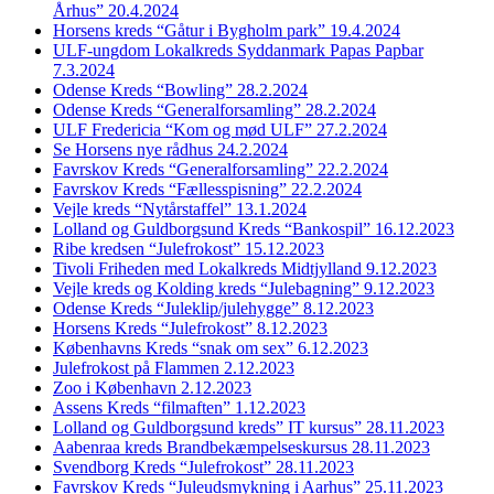
Århus” 20.4.2024
Horsens kreds “Gåtur i Bygholm park” 19.4.2024
ULF-ungdom Lokalkreds Syddanmark Papas Papbar
7.3.2024
Odense Kreds “Bowling” 28.2.2024
Odense Kreds “Generalforsamling” 28.2.2024
ULF Fredericia “Kom og mød ULF” 27.2.2024
Se Horsens nye rådhus 24.2.2024
Favrskov Kreds “Generalforsamling” 22.2.2024
Favrskov Kreds “Fællesspisning” 22.2.2024
Vejle kreds “Nytårstaffel” 13.1.2024
Lolland og Guldborgsund Kreds “Bankospil” 16.12.2023
Ribe kredsen “Julefrokost” 15.12.2023
Tivoli Friheden med Lokalkreds Midtjylland 9.12.2023
Vejle kreds og Kolding kreds “Julebagning” 9.12.2023
Odense Kreds “Juleklip/julehygge” 8.12.2023
Horsens Kreds “Julefrokost” 8.12.2023
Københavns Kreds “snak om sex” 6.12.2023
Julefrokost på Flammen 2.12.2023
Zoo i København 2.12.2023
Assens Kreds “filmaften” 1.12.2023
Lolland og Guldborgsund kreds” IT kursus” 28.11.2023
Aabenraa kreds Brandbekæmpelseskursus 28.11.2023
Svendborg Kreds “Julefrokost” 28.11.2023
Favrskov Kreds “Juleudsmykning i Aarhus” 25.11.2023