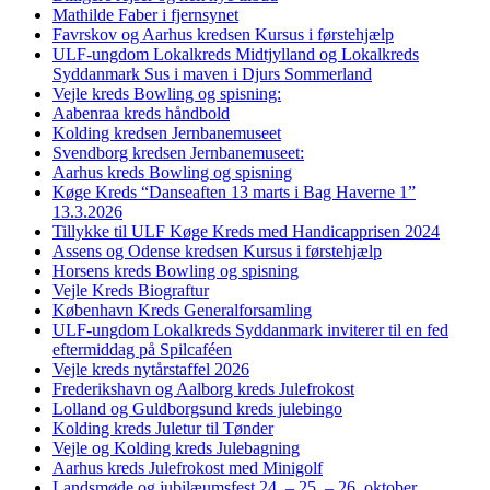
Mathilde Faber i fjernsynet
Favrskov og Aarhus kredsen Kursus i førstehjælp
ULF-ungdom Lokalkreds Midtjylland og Lokalkreds
Syddanmark Sus i maven i Djurs Sommerland
Vejle kreds Bowling og spisning:
Aabenraa kreds håndbold
Kolding kredsen Jernbanemuseet
Svendborg kredsen Jernbanemuseet:
Aarhus kreds Bowling og spisning
Køge Kreds “Danseaften 13 marts i Bag Haverne 1”
13.3.2026
Tillykke til ULF Køge Kreds med Handicapprisen 2024
Assens og Odense kredsen Kursus i førstehjælp
Horsens kreds Bowling og spisning
Vejle Kreds Biograftur
København Kreds Generalforsamling
ULF-ungdom Lokalkreds Syddanmark inviterer til en fed
eftermiddag på Spilcaféen
Vejle kreds nytårstaffel 2026
Frederikshavn og Aalborg kreds Julefrokost
Lolland og Guldborgsund kreds julebingo
Kolding kreds Juletur til Tønder
Vejle og Kolding kreds Julebagning
Aarhus kreds Julefrokost med Minigolf
Landsmøde og jubilæumsfest 24. – 25. – 26. oktober