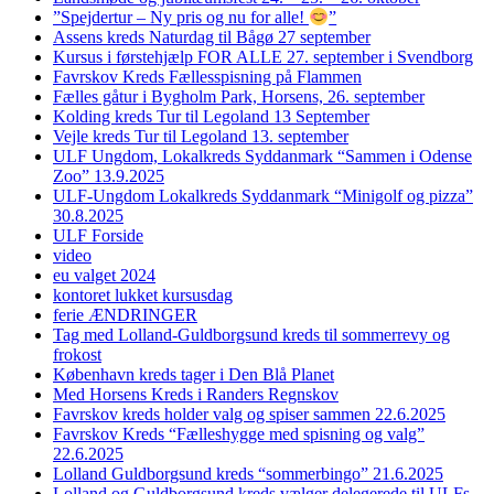
”Spejdertur – Ny pris og nu for alle!
”
Assens kreds Naturdag til Bågø 27 september
Kursus i førstehjælp FOR ALLE 27. september i Svendborg
Favrskov Kreds Fællesspisning på Flammen
Fælles gåtur i Bygholm Park, Horsens, 26. september
Kolding kreds Tur til Legoland 13 September
Vejle kreds Tur til Legoland 13. september
ULF Ungdom, Lokalkreds Syddanmark “Sammen i Odense
Zoo” 13.9.2025
ULF-Ungdom Lokalkreds Syddanmark “Minigolf og pizza”
30.8.2025
ULF Forside
video
eu valget 2024
kontoret lukket kursusdag
ferie ÆNDRINGER
Tag med Lolland-Guldborgsund kreds til sommerrevy og
frokost
København kreds tager i Den Blå Planet
Med Horsens Kreds i Randers Regnskov
Favrskov kreds holder valg og spiser sammen 22.6.2025
Favrskov Kreds “Fælleshygge med spisning og valg”
22.6.2025
Lolland Guldborgsund kreds “sommerbingo” 21.6.2025
Lolland og Guldborgsund kreds vælger delegerede til ULFs