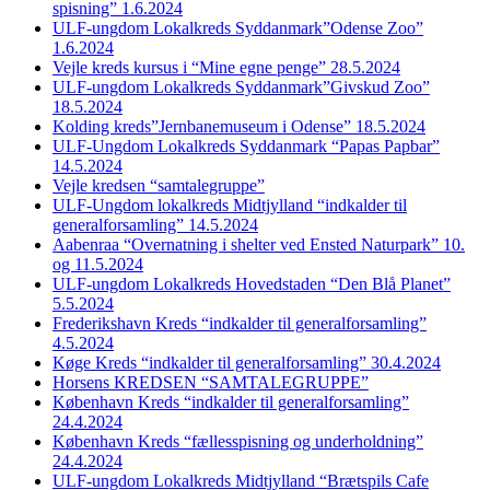
spisning” 1.6.2024
ULF-ungdom Lokalkreds Syddanmark”Odense Zoo”
1.6.2024
Vejle kreds kursus i “Mine egne penge” 28.5.2024
ULF-ungdom Lokalkreds Syddanmark”Givskud Zoo”
18.5.2024
Kolding kreds”Jernbanemuseum i Odense” 18.5.2024
ULF-Ungdom Lokalkreds Syddanmark “Papas Papbar”
14.5.2024
Vejle kredsen “samtalegruppe”
ULF-Ungdom lokalkreds Midtjylland “indkalder til
generalforsamling” 14.5.2024
Aabenraa “Overnatning i shelter ved Ensted Naturpark” 10.
og 11.5.2024
ULF-ungdom Lokalkreds Hovedstaden “Den Blå Planet”
5.5.2024
Frederikshavn Kreds “indkalder til generalforsamling”
4.5.2024
Køge Kreds “indkalder til generalforsamling” 30.4.2024
Horsens KREDSEN “SAMTALEGRUPPE”
København Kreds “indkalder til generalforsamling”
24.4.2024
København Kreds “fællesspisning og underholdning”
24.4.2024
ULF-ungdom Lokalkreds Midtjylland “Brætspils Cafe