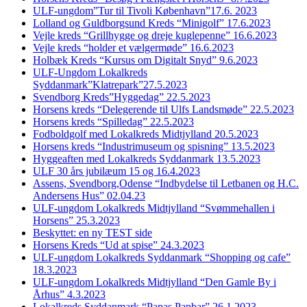
ULF-ungdom”Tur til Tivoli København”17.6. 2023
Lolland og Guldborgsund Kreds “Minigolf” 17.6.2023
Vejle kreds “Grillhygge og dreje kuglepenne” 16.6.2023
Vejle kreds “holder et vælgermøde” 16.6.2023
Holbæk Kreds “Kursus om Digitalt Snyd” 9.6.2023
ULF-Ungdom Lokalkreds
Syddanmark”Klatrepark”27.5.2023
Svendborg Kreds”Hyggedag” 22.5.2023
Horsens kreds “Delegerende til Ulfs Landsmøde” 22.5.2023
Horsens kreds “Spilledag” 22.5.2023
Fodboldgolf med Lokalkreds Midtjylland 20.5.2023
Horsens kreds “Industrimuseum og spisning” 13.5.2023
Hyggeaften med Lokalkreds Syddanmark 13.5.2023
ULF 30 års jubilæum 15 og 16.4.2023
Assens, Svendborg,Odense “Indbydelse til Letbanen og H.C.
Andersens Hus” 02.04.23
ULF-ungdom Lokalkreds Midtjylland “Svømmehallen i
Horsens” 25.3.2023
Beskyttet: en ny TEST side
Horsens Kreds “Ud at spise” 24.3.2023
ULF-ungdom Lokalkreds Syddanmark “Shopping og cafe”
18.3.2023
ULF-ungdom Lokalkreds Midtjylland “Den Gamle By i
Århus” 4.3.2023
Lokalkreds Syddanmark “Papas Papbar” 26.1.2023