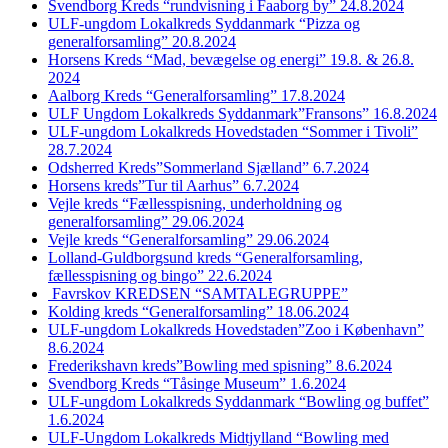
Svendborg Kreds “rundvisning i Faaborg by” 24.8.2024
ULF-ungdom Lokalkreds Syddanmark “Pizza og
generalforsamling” 20.8.2024
Horsens Kreds “Mad, bevægelse og energi” 19.8. & 26.8.
2024
Aalborg Kreds “Generalforsamling” 17.8.2024
ULF Ungdom Lokalkreds Syddanmark”Fransons” 16.8.2024
ULF-ungdom Lokalkreds Hovedstaden “Sommer i Tivoli”
28.7.2024
Odsherred Kreds”Sommerland Sjælland” 6.7.2024
Horsens kreds”Tur til Aarhus” 6.7.2024
Vejle kreds “Fællesspisning, underholdning og
generalforsamling” 29.06.2024
Vejle kreds “Generalforsamling” 29.06.2024
Lolland-Guldborgsund kreds “Generalforsamling,
fællesspisning og bingo” 22.6.2024
Favrskov KREDSEN “SAMTALEGRUPPE”
Kolding kreds “Generalforsamling” 18.06.2024
ULF-ungdom Lokalkreds Hovedstaden”Zoo i København”
8.6.2024
Frederikshavn kreds”Bowling med spisning” 8.6.2024
Svendborg Kreds “Tåsinge Museum” 1.6.2024
ULF-ungdom Lokalkreds Syddanmark “Bowling og buffet”
1.6.2024
ULF-Ungdom Lokalkreds Midtjylland “Bowling med