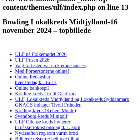
content/themes/ulf/index.php
on line
13
Bowling Lokalkreds Midtjylland-16
november 2024 – topbillede
ULF på Folkemødet 2026
ULF Prisen 2026
Valg forfesten var en kæmpe succes
Mød Forpersonerne online!
Online fredagsbar
hver fredag kl. 16-17
Online bankospil
Kolding kreds Tur til Glad zoo
ULF, Lokalkreds Midtjylland og Lokalkreds Syddanmark
GNAGS indtager Tivoli Friheden
Kolding-kreds (Kellers Minde)
Svendborg-kreds Minigolf
ULF Odense kreds inviterer
til påskefrokost onsdag d. 1. april
Nytårsaften røg som varmt brød
Billigere rejser og helt nye tilbud