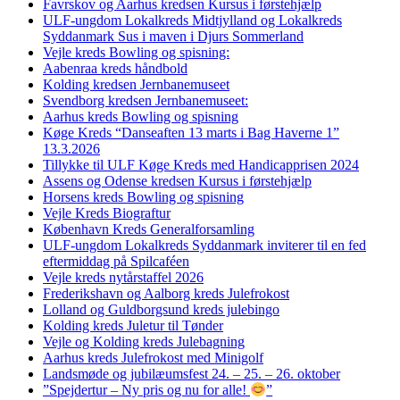
Favrskov og Aarhus kredsen Kursus i førstehjælp
ULF-ungdom Lokalkreds Midtjylland og Lokalkreds
Syddanmark Sus i maven i Djurs Sommerland
Vejle kreds Bowling og spisning:
Aabenraa kreds håndbold
Kolding kredsen Jernbanemuseet
Svendborg kredsen Jernbanemuseet:
Aarhus kreds Bowling og spisning
Køge Kreds “Danseaften 13 marts i Bag Haverne 1”
13.3.2026
Tillykke til ULF Køge Kreds med Handicapprisen 2024
Assens og Odense kredsen Kursus i førstehjælp
Horsens kreds Bowling og spisning
Vejle Kreds Biograftur
København Kreds Generalforsamling
ULF-ungdom Lokalkreds Syddanmark inviterer til en fed
eftermiddag på Spilcaféen
Vejle kreds nytårstaffel 2026
Frederikshavn og Aalborg kreds Julefrokost
Lolland og Guldborgsund kreds julebingo
Kolding kreds Juletur til Tønder
Vejle og Kolding kreds Julebagning
Aarhus kreds Julefrokost med Minigolf
Landsmøde og jubilæumsfest 24. – 25. – 26. oktober
”Spejdertur – Ny pris og nu for alle!
”