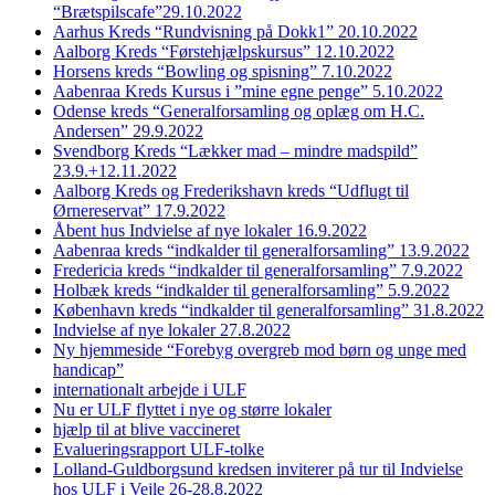
“Brætspilscafe”29.10.2022
Aarhus Kreds “Rundvisning på Dokk1” 20.10.2022
Aalborg Kreds “Førstehjælpskursus” 12.10.2022
Horsens kreds “Bowling og spisning” 7.10.2022
Aabenraa Kreds Kursus i ”mine egne penge” 5.10.2022
Odense kreds “Generalforsamling og oplæg om H.C.
Andersen” 29.9.2022
Svendborg Kreds “Lækker mad – mindre madspild”
23.9.+12.11.2022
Aalborg Kreds og Frederikshavn kreds “Udflugt til
Ørnereservat” 17.9.2022
Åbent hus Indvielse af nye lokaler 16.9.2022
Aabenraa kreds “indkalder til generalforsamling” 13.9.2022
Fredericia kreds “indkalder til generalforsamling” 7.9.2022
Holbæk kreds “indkalder til generalforsamling” 5.9.2022
København kreds “indkalder til generalforsamling” 31.8.2022
Indvielse af nye lokaler 27.8.2022
Ny hjemmeside “Forebyg overgreb mod børn og unge med
handicap”
internationalt arbejde i ULF
Nu er ULF flyttet i nye og større lokaler
hjælp til at blive vaccineret
Evalueringsrapport ULF-tolke
Lolland-Guldborgsund kredsen inviterer på tur til Indvielse
hos ULF i Vejle 26-28.8.2022