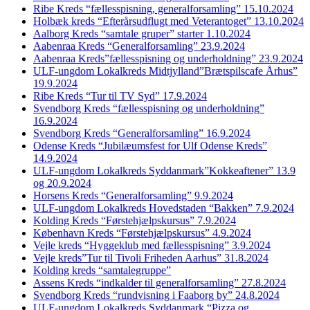
Ribe Kreds “fællesspisning, generalforsamling” 15.10.2024
Holbæk kreds “Efterårsudflugt med Veterantoget” 13.10.2024
Aalborg Kreds “samtale gruper” starter 1.10.2024
Aabenraa Kreds “Generalforsamling” 23.9.2024
Aabenraa Kreds”fællesspisning og underholdning” 23.9.2024
ULF-ungdom Lokalkreds Midtjylland”Brætspilscafe Århus”
19.9.2024
Ribe Kreds “Tur til TV Syd” 17.9.2024
Svendborg Kreds “fællesspisning og underholdning”
16.9.2024
Svendborg Kreds “Generalforsamling” 16.9.2024
Odense Kreds “Jubilæumsfest for Ulf Odense Kreds”
14.9.2024
ULF-ungdom Lokalkreds Syddanmark”Kokkeaftener” 13.9
og 20.9.2024
Horsens Kreds “Generalforsamling” 9.9.2024
ULF-ungdom Lokalkreds Hovedstaden “Bakken” 7.9.2024
Kolding Kreds “Førstehjælpskursus” 7.9.2024
København Kreds “Førstehjælpskursus” 4.9.2024
Vejle kreds “Hyggeklub med fællesspisning” 3.9.2024
Vejle kreds”Tur til Tivoli Friheden Aarhus” 31.8.2024
Kolding kreds “samtalegruppe”
Assens Kreds “indkalder til generalforsamling” 27.8.2024
Svendborg Kreds “rundvisning i Faaborg by” 24.8.2024
ULF-ungdom Lokalkreds Syddanmark “Pizza og