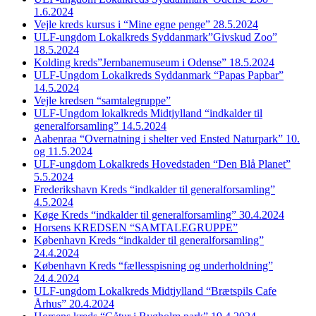
1.6.2024
Vejle kreds kursus i “Mine egne penge” 28.5.2024
ULF-ungdom Lokalkreds Syddanmark”Givskud Zoo”
18.5.2024
Kolding kreds”Jernbanemuseum i Odense” 18.5.2024
ULF-Ungdom Lokalkreds Syddanmark “Papas Papbar”
14.5.2024
Vejle kredsen “samtalegruppe”
ULF-Ungdom lokalkreds Midtjylland “indkalder til
generalforsamling” 14.5.2024
Aabenraa “Overnatning i shelter ved Ensted Naturpark” 10.
og 11.5.2024
ULF-ungdom Lokalkreds Hovedstaden “Den Blå Planet”
5.5.2024
Frederikshavn Kreds “indkalder til generalforsamling”
4.5.2024
Køge Kreds “indkalder til generalforsamling” 30.4.2024
Horsens KREDSEN “SAMTALEGRUPPE”
København Kreds “indkalder til generalforsamling”
24.4.2024
København Kreds “fællesspisning og underholdning”
24.4.2024
ULF-ungdom Lokalkreds Midtjylland “Brætspils Cafe
Århus” 20.4.2024