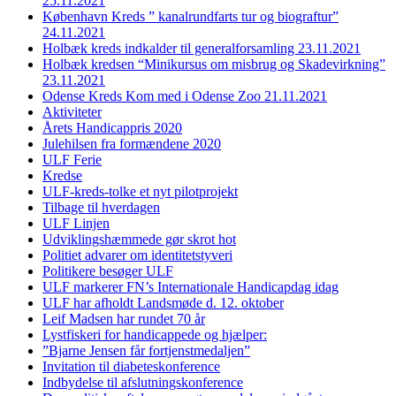
25.11.2021
København Kreds ” kanalrundfarts tur og biograftur”
24.11.2021
Holbæk kreds indkalder til generalforsamling 23.11.2021
Holbæk kredsen “Minikursus om misbrug og Skadevirkning”
23.11.2021
Odense Kreds Kom med i Odense Zoo 21.11.2021
Aktiviteter
Årets Handicappris 2020
Julehilsen fra formændene 2020
ULF Ferie
Kredse
ULF-kreds-tolke et nyt pilotprojekt
Tilbage til hverdagen
ULF Linjen
Udviklingshæmmede gør skrot hot
Politiet advarer om identitetstyveri
Politikere besøger ULF
ULF markerer FN’s Internationale Handicapdag idag
ULF har afholdt Landsmøde d. 12. oktober
Leif Madsen har rundet 70 år
Lystfiskeri for handicappede og hjælper:
”Bjarne Jensen får fortjenstmedaljen”
Invitation til diabeteskonference
Indbydelse til afslutningskonference