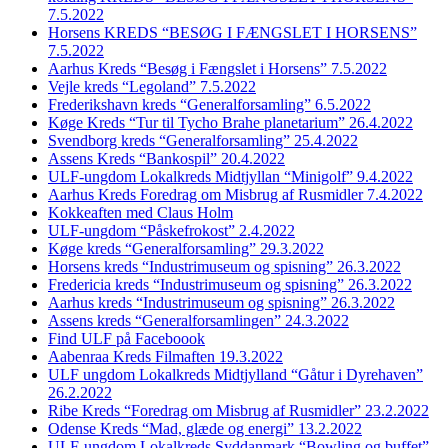
7.5.2022
Horsens KREDS “BESØG I FÆNGSLET I HORSENS”
7.5.2022
Aarhus Kreds “Besøg i Fængslet i Horsens” 7.5.2022
Vejle kreds “Legoland” 7.5.2022
Frederikshavn kreds “Generalforsamling” 6.5.2022
Køge Kreds “Tur til Tycho Brahe planetarium” 26.4.2022
Svendborg kreds “Generalforsamling” 25.4.2022
Assens Kreds “Bankospil” 20.4.2022
ULF-ungdom Lokalkreds Midtjyllan “Minigolf” 9.4.2022
Aarhus Kreds Foredrag om Misbrug af Rusmidler 7.4.2022
Kokkeaften med Claus Holm
ULF-ungdom “Påskefrokost” 2.4.2022
Køge kreds “Generalforsamling” 29.3.2022
Horsens kreds “Industrimuseum og spisning” 26.3.2022
Fredericia kreds “Industrimuseum og spisning” 26.3.2022
Aarhus kreds “Industrimuseum og spisning” 26.3.2022
Assens kreds “Generalforsamlingen” 24.3.2022
Find ULF på Faceboook
Aabenraa Kreds Filmaften 19.3.2022
ULF ungdom Lokalkreds Midtjylland “Gåtur i Dyrehaven”
26.2.2022
Ribe Kreds “Foredrag om Misbrug af Rusmidler” 23.2.2022
Odense Kreds “Mad, glæde og energi” 13.2.2022
ULF-ungdom Lokalkreds Syddanmark “Bowling og buffet”