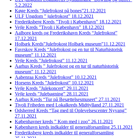
5.2.2022
Køge Kreds “Julefrokost på bones”21.12.2021
ULF Ungdom ” julefrokost” 18.12.2021
Frederiksberg Kreds ”Tivoli i København” 18.12.2021
Vejle Kreds ”Tivoli i København” 18.12.2021
Aalborg kreds og Frederikshavn Kreds “Julefrokost”
17.12.2021
Holbæk Kreds”Julefrokost Holbæk museum”11.12.2021
Favrskov Kreds “Julefrokost og en tur til Naturhistorisk
museum” 11.12.2021
Vejle Kreds ”Julefrokost” 11.12.2021
Aarhus Kreds ” Julefrokost og en tur til naturhistorisk
museum” 11.12.2021
Aabenraa Kreds “Julefrokost” 10.12.2021
Horsens Kreds ”Julefrokost” 10.12.2021
Vejle Kreds ”Julekoncert” 29.11.2021
Vejle kreds ”Julebagning” 28.11.2021
Aarhus Kreds “Tur på Besættelsesmuseet” 27.11.2021
Tivoli Friheden med Lokalkreds Midtjylland 27.11.2021
Odsherred Kreds “Tag med til Oplevelsescenter Nyvang”
27.11.2021
Københavner kreds ” Kom med i zoo” 26.11.2021
København kreds indkalder til generalforsamling 25.11.2021
Frederiksberg kreds indkalder til generalforsamling