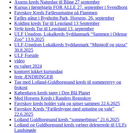
Assens kreds Naturdag til Bågø 27 september
Kursus i førstehjælp FOR ALLE 27. september i Svendborg
Favrskov Kreds Fællesspisning på Flammen
Fælles gåtur i Bygholm Park, Horsens, 26. september
Kolding kreds Tur til Legoland 13 September
Vejle kreds Tur til Legoland 13. september
ULF Ungdom, Lokalkreds Syddanmark “Sammen i Odense
Zoo” 13.9.2025
ULF-Ungdom Lokalkreds Syddanmark “Minigolf og pizza”
30.8.2025
ULF Forside
video
eu valget 2024
kontoret lukket kursusdag
ferie ÆNDRINGER
Tag med Lolland-Guldborgsund kreds til sommerrevy og
frokost
København kreds tager i Den Blå Planet
Med Horsens Kreds i Randers Regnskov
Favrskov kreds holder valg og spiser sammen 22.6.2025
Favrskov Kreds “Fælleshygge med spisning og valg”
22.6.2025
Lolland Guldborgsund kreds “sommerbingo” 21.6.2025
Lolland og Guldborgsund kreds vælger delegerede til ULFs
Landsmøde