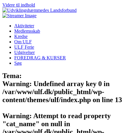
Videre til indhold
Aktiviteter
Medlemsskab
Kredse
Om ULF
ULF Ferie
Udgivelser
FOREDRAG & KURSER
Søg
Tema:
Warning
: Undefined array key 0 in
/var/www/ulf.dk/public_html/wp-
content/themes/ulf/index.php
on line
13
Warning
: Attempt to read property
"cat_name" on null in
/var/www/ulf.dk/public_html/wp-