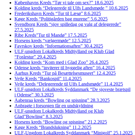
Københavns Kreds “Tør vi tale om sex?” 18.6.2025
Kolding kreds “Delegerede til Ulfs Landsmøde ” 10.6.2025
Frederikshavn Kreds “Tur til Læsø” 8.6.2025
Køge Kreds “Politigården bag murene” 5.6.2025
Svendborg Kreds “sjov spilledag og valg af delegerede”
27.5.2025
Ribe Kreds”Tur til Mandø” 17.5.2025
Horsens kreds “vælgermøde” 12.5.2025
Favrskov kreds “Informationsaften” 30.4.2025
ULF-ungdom Lokalkreds Midtjylland og Klub Glad
“Forårstur” 29.4.2025
Kolding kreds “Kom med i Glad Zoo” 26.4.2025
Odense kreds “inviterer til hyggelig aften” 16.4.2025
Aarhus Kreds “Tur på Besættelsesmuseet” 12.4.2025
Vejle Kreds “Bankospil” 11.4.2025
Vejle kreds “Delegerende til Ulfs Landsmøde” 11.4.2025
ULF-ungdom Lokalkreds Syddanmark “De sjoveste brætspil
i Odense” 30.3.2025
Aabenraa kreds “Bowling og spisning” 28.3.2025
Anbragte i forsorgen får en undskyldning
ULF-ungdom Lokalkreds Midtjylland og Klub
Glad”Bowling” 8.3.2025
Horsens kreds “Bowling og spisning” 21.2.2025
Køge Kreds “Brandslukning” 11.2.2025
ULF-Ungdom Lokalkreds Syddanmark “Minigolf” 25.1.2025