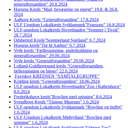
generalforsamling” 20.8.2024
Horsens Kreds “Mad, bevægelse og energi” 19.8. & 26.8.
2024
Aalborg Kreds “Generalforsamling” 17.8.2024
ULF Ungdom Lokalkreds Syddanmark”Fransons” 16.8.2024
ULF-ungdom Lokalkreds Hovedstaden “Sommer i Tivoli”
28.7.2024
Odsherred Kreds”Sommerland Sjælland” 6.7.2024
Horsens kreds”Tur til Aarhus” 6.7.2024
Vejle kreds “Fællesspisning, underholdning og
generalforsamling” 29.06.2024
Vejle kreds “Generalforsamling” 29.06.2024
Lolland-Guldborgsund kreds “Generalforsamling,
fællesspisning og bingo” 22.6.2024
Favrskov KREDSEN “SAMTALEGRUPPE”
Kolding kreds “Generalforsamling” 18.06.2024
ULF-ungdom Lokalkreds Hovedstaden”Zoo i København”
8.6.2024
Frederikshavn kreds”Bowling med spisning” 8.6.2024
Svendborg Kreds “Tåsinge Museum” 1.6.2024
ULF-ungdom Lokalkreds Syddanmark “Bowling og buffet”
1.6.2024
ULF-Ungdom Lokalkreds Midtjylland “Bowling med
spisning” 1.6.2024
ULF-ungdom Lokalkreds Syddanmark”Odense Zoo”