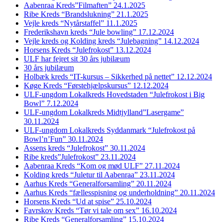
Aabenraa Kreds”Filmaften” 24.1.2025
Ribe Kreds “Brandslukning” 21.1.2025
Vejle kreds “Nytårstaffel” 11.1.2025
Frederikshavn kreds “Jule bowling” 17.12.2024
Vejle kreds og Kolding kreds “Julebagning” 14.12.2024
Horsens Kreds “Julefrokost” 13.12.2024
ULF har fejret sit 30 års jubilæum
30 års jubilæum
Holbæk kreds “IT-kursus – Sikkerhed på nettet” 12.12.2024
Køge Kreds “Førstehjælpskursus” 12.12.2024
ULF-ungdom Lokalkreds Hovedstaden “Julefrokost i Big
Bowl” 7.12.2024
ULF-ungdom Lokalkreds Midtjylland”Lasergame”
30.11.2024
ULF-ungdom Lokalkreds Syddanmark “Julefrokost på
Bowl’n’Fun” 30.11.2024
Assens kreds “Julefrokost” 30.11.2024
Ribe kreds”Julefrokost” 23.11.2024
Aabenraa Kreds “Kom og mød ULF” 27.11.2024
Kolding kreds “Juletur til Aabenraa” 23.11.2024
Aarhus Kreds “Generalforsamling” 20.11.2024
Aarhus Kreds “fællesspisning og underholdning” 20.11.2024
Horsens Kreds “Ud at spise” 25.10.2024
Favrskov Kreds “Tør vi tale om sex” 16.10.2024
Ribe Kreds “Generalforsamling” 15.10.2024