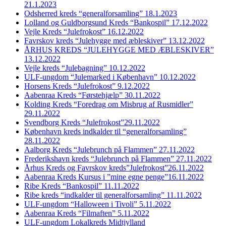
21.1.2023
Odsherred kreds “generalforsamling” 18.1.2023
Lolland og Guldborgsund Kreds “Bankospil” 17.12.2022
Vejle Kreds “Julefrokost” 16.12.2022
Favrskov kreds “Julehygge med æbleskiver” 13.12.2022
ÅRHUS KREDS “JULEHYGGE MED ÆBLESKIVER”
13.12.2022
Vejle kreds “Julebagning” 10.12.2022
ULF-ungdom “Julemarked i København” 10.12.2022
Horsens Kreds “Julefrokost” 9.12.2022
Aabenraa Kreds “Førstehjælp” 30.11.2022
Kolding Kreds “Foredrag om Misbrug af Rusmidler”
29.11.2022
Svendborg Kreds “Julefrokost”29.11.2022
København kreds indkalder til “generalforsamling”
28.11.2022
Aalborg Kreds “Julebrunch på Flammen” 27.11.2022
Frederikshavn kreds “Julebrunch på Flammen” 27.11.2022
Århus Kreds og Favrskov kreds”Julefrokost”26.11.2022
Aabenraa Kreds Kursus i ”mine egne penge”16.11.2022
Ribe Kreds “Bankospil” 11.11.2022
Ribe kreds “indkalder til generalforsamling” 11.11.2022
ULF-ungdom “Halloween i Tivoli” 5.11.2022
Aabenraa Kreds “Filmaften” 5.11.2022
ULF-ungdom Lokalkreds Midtjylland