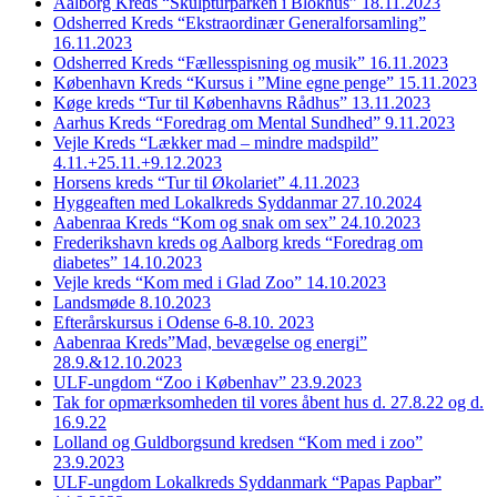
Aalborg Kreds “Skulpturparken i Blokhus” 18.11.2023
Odsherred Kreds “Ekstraordinær Generalforsamling”
16.11.2023
Odsherred Kreds “Fællesspisning og musik” 16.11.2023
København Kreds “Kursus i ”Mine egne penge” 15.11.2023
Køge kreds “Tur til Københavns Rådhus” 13.11.2023
Aarhus Kreds “Foredrag om Mental Sundhed” 9.11.2023
Vejle Kreds “Lækker mad – mindre madspild”
4.11.+25.11.+9.12.2023
Horsens kreds “Tur til Økolariet” 4.11.2023
Hyggeaften med Lokalkreds Syddanmar 27.10.2024
Aabenraa Kreds “Kom og snak om sex” 24.10.2023
Frederikshavn kreds og Aalborg kreds “Foredrag om
diabetes” 14.10.2023
Vejle kreds “Kom med i Glad Zoo” 14.10.2023
Landsmøde 8.10.2023
Efterårskursus i Odense 6-8.10. 2023
Aabenraa Kreds”Mad, bevægelse og energi”
28.9.&12.10.2023
ULF-ungdom “Zoo i Københav” 23.9.2023
Tak for opmærksomheden til vores åbent hus d. 27.8.22 og d.
16.9.22
Lolland og Guldborgsund kredsen “Kom med i zoo”
23.9.2023
ULF-ungdom Lokalkreds Syddanmark “Papas Papbar”