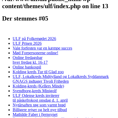
content/themes/ulf/index.php
on line
13
Der stemmes #05
ULF på Folkemødet 2026
ULF Prisen 2026
Valg forfesten var en kæmpe succes
Mød Forpersonerne online!
Online fredagsbar
hver fredag kl. 16-17
Online bankospil
Kolding kreds Tur til Glad zoo
ULF, Lokalkreds Midtjylland og Lokalkreds Syddanmark
GNAGS indtager Tivoli Friheden
Kolding-kreds (Kellers Minde)
Svendborg-kreds Minigolf
ULF Odense kreds inviterer
til påskefrokost onsdag d. 1. april
Nytårsaften røg som varmt brød
Billigere rejser og helt nye tilbud
Mathilde Faber i fjernsynet