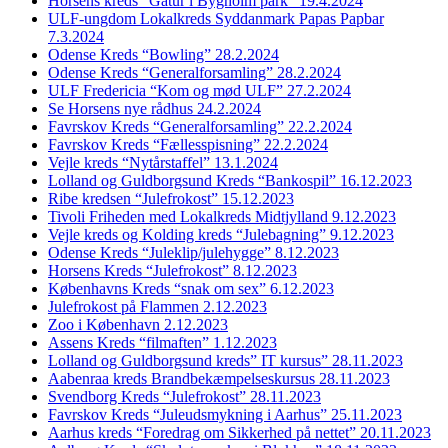
Horsens kreds “Gåtur i Bygholm park” 19.4.2024
ULF-ungdom Lokalkreds Syddanmark Papas Papbar
7.3.2024
Odense Kreds “Bowling” 28.2.2024
Odense Kreds “Generalforsamling” 28.2.2024
ULF Fredericia “Kom og mød ULF” 27.2.2024
Se Horsens nye rådhus 24.2.2024
Favrskov Kreds “Generalforsamling” 22.2.2024
Favrskov Kreds “Fællesspisning” 22.2.2024
Vejle kreds “Nytårstaffel” 13.1.2024
Lolland og Guldborgsund Kreds “Bankospil” 16.12.2023
Ribe kredsen “Julefrokost” 15.12.2023
Tivoli Friheden med Lokalkreds Midtjylland 9.12.2023
Vejle kreds og Kolding kreds “Julebagning” 9.12.2023
Odense Kreds “Juleklip/julehygge” 8.12.2023
Horsens Kreds “Julefrokost” 8.12.2023
Københavns Kreds “snak om sex” 6.12.2023
Julefrokost på Flammen 2.12.2023
Zoo i København 2.12.2023
Assens Kreds “filmaften” 1.12.2023
Lolland og Guldborgsund kreds” IT kursus” 28.11.2023
Aabenraa kreds Brandbekæmpelseskursus 28.11.2023
Svendborg Kreds “Julefrokost” 28.11.2023
Favrskov Kreds “Juleudsmykning i Aarhus” 25.11.2023
Aarhus kreds “Foredrag om Sikkerhed på nettet” 20.11.2023