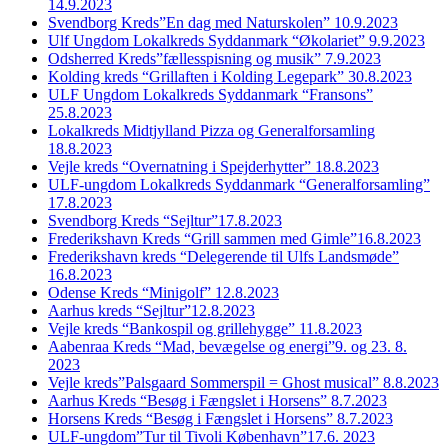
14.9.2023
Svendborg Kreds”En dag med Naturskolen” 10.9.2023
Ulf Ungdom Lokalkreds Syddanmark “Økolariet” 9.9.2023
Odsherred Kreds”fællesspisning og musik” 7.9.2023
Kolding kreds “Grillaften i Kolding Legepark” 30.8.2023
ULF Ungdom Lokalkreds Syddanmark “Fransons”
25.8.2023
Lokalkreds Midtjylland Pizza og Generalforsamling
18.8.2023
Vejle kreds “Overnatning i Spejderhytter” 18.8.2023
ULF-ungdom Lokalkreds Syddanmark “Generalforsamling”
17.8.2023
Svendborg Kreds “Sejltur”17.8.2023
Frederikshavn Kreds “Grill sammen med Gimle”16.8.2023
Frederikshavn kreds “Delegerende til Ulfs Landsmøde”
16.8.2023
Odense Kreds “Minigolf” 12.8.2023
Aarhus kreds “Sejltur”12.8.2023
Vejle kreds “Bankospil og grillehygge” 11.8.2023
Aabenraa Kreds “Mad, bevægelse og energi”9. og 23. 8.
2023
Vejle kreds”Palsgaard Sommerspil = Ghost musical” 8.8.2023
Aarhus Kreds “Besøg i Fængslet i Horsens” 8.7.2023
Horsens Kreds “Besøg i Fængslet i Horsens” 8.7.2023
ULF-ungdom”Tur til Tivoli København”17.6. 2023