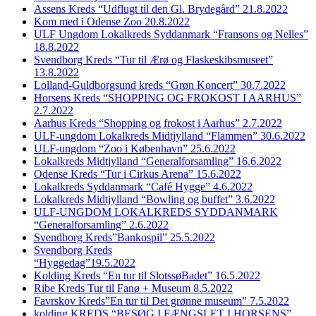
Assens Kreds “Udflugt til den Gl. Brydegård” 21.8.2022
Kom med i Odense Zoo 20.8.2022
ULF Ungdom Lokalkreds Syddanmark “Fransons og Nelles”
18.8.2022
Svendborg Kreds “Tur til Ærø og Flaskeskibsmuseet”
13.8.2022
Lolland-Guldborgsund kreds “Grøn Koncert” 30.7.2022
Horsens Kreds “SHOPPING OG FROKOST I AARHUS”
2.7.2022
Aarhus Kreds “Shopping og frokost i Aarhus” 2.7.2022
ULF-ungdom Lokalkreds Midtjylland “Flammen” 30.6.2022
ULF-ungdom “Zoo i København” 25.6.2022
Lokalkreds Midtjylland “Generalforsamling” 16.6.2022
Odense Kreds “Tur i Cirkus Arena” 15.6.2022
Lokalkreds Syddanmark “Café Hygge” 4.6.2022
Lokalkreds Midtjylland “Bowling og buffet” 3.6.2022
ULF-UNGDOM LOKALKREDS SYDDANMARK
“Generalforsamling” 2.6.2022
Svendborg Kreds”Bankospil” 25.5.2022
Svendborg Kreds
“Hyggedag”19.5.2022
Kolding Kreds “En tur til SlotssøBadet” 16.5.2022
Ribe Kreds Tur til Fanø + Museum 8.5.2022
Favrskov Kreds”En tur til Det grønne museum” 7.5.2022
kolding KREDS “BESØG I FÆNGSLET I HORSENS”