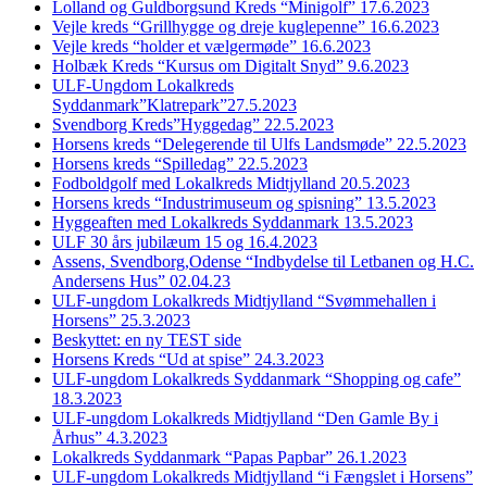
Lolland og Guldborgsund Kreds “Minigolf” 17.6.2023
Vejle kreds “Grillhygge og dreje kuglepenne” 16.6.2023
Vejle kreds “holder et vælgermøde” 16.6.2023
Holbæk Kreds “Kursus om Digitalt Snyd” 9.6.2023
ULF-Ungdom Lokalkreds
Syddanmark”Klatrepark”27.5.2023
Svendborg Kreds”Hyggedag” 22.5.2023
Horsens kreds “Delegerende til Ulfs Landsmøde” 22.5.2023
Horsens kreds “Spilledag” 22.5.2023
Fodboldgolf med Lokalkreds Midtjylland 20.5.2023
Horsens kreds “Industrimuseum og spisning” 13.5.2023
Hyggeaften med Lokalkreds Syddanmark 13.5.2023
ULF 30 års jubilæum 15 og 16.4.2023
Assens, Svendborg,Odense “Indbydelse til Letbanen og H.C.
Andersens Hus” 02.04.23
ULF-ungdom Lokalkreds Midtjylland “Svømmehallen i
Horsens” 25.3.2023
Beskyttet: en ny TEST side
Horsens Kreds “Ud at spise” 24.3.2023
ULF-ungdom Lokalkreds Syddanmark “Shopping og cafe”
18.3.2023
ULF-ungdom Lokalkreds Midtjylland “Den Gamle By i
Århus” 4.3.2023
Lokalkreds Syddanmark “Papas Papbar” 26.1.2023
ULF-ungdom Lokalkreds Midtjylland “i Fængslet i Horsens”