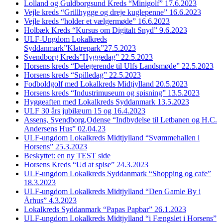
Lolland og Guldborgsund Kreds “Minigolf” 17.6.2023
Vejle kreds “Grillhygge og dreje kuglepenne” 16.6.2023
Vejle kreds “holder et vælgermøde” 16.6.2023
Holbæk Kreds “Kursus om Digitalt Snyd” 9.6.2023
ULF-Ungdom Lokalkreds
Syddanmark”Klatrepark”27.5.2023
Svendborg Kreds”Hyggedag” 22.5.2023
Horsens kreds “Delegerende til Ulfs Landsmøde” 22.5.2023
Horsens kreds “Spilledag” 22.5.2023
Fodboldgolf med Lokalkreds Midtjylland 20.5.2023
Horsens kreds “Industrimuseum og spisning” 13.5.2023
Hyggeaften med Lokalkreds Syddanmark 13.5.2023
ULF 30 års jubilæum 15 og 16.4.2023
Assens, Svendborg,Odense “Indbydelse til Letbanen og H.C.
Andersens Hus” 02.04.23
ULF-ungdom Lokalkreds Midtjylland “Svømmehallen i
Horsens” 25.3.2023
Beskyttet: en ny TEST side
Horsens Kreds “Ud at spise” 24.3.2023
ULF-ungdom Lokalkreds Syddanmark “Shopping og cafe”
18.3.2023
ULF-ungdom Lokalkreds Midtjylland “Den Gamle By i
Århus” 4.3.2023
Lokalkreds Syddanmark “Papas Papbar” 26.1.2023
ULF-ungdom Lokalkreds Midtjylland “i Fængslet i Horsens”