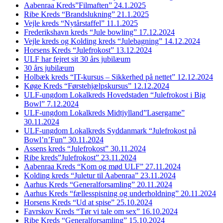
Aabenraa Kreds”Filmaften” 24.1.2025
Ribe Kreds “Brandslukning” 21.1.2025
Vejle kreds “Nytårstaffel” 11.1.2025
Frederikshavn kreds “Jule bowling” 17.12.2024
Vejle kreds og Kolding kreds “Julebagning” 14.12.2024
Horsens Kreds “Julefrokost” 13.12.2024
ULF har fejret sit 30 års jubilæum
30 års jubilæum
Holbæk kreds “IT-kursus – Sikkerhed på nettet” 12.12.2024
Køge Kreds “Førstehjælpskursus” 12.12.2024
ULF-ungdom Lokalkreds Hovedstaden “Julefrokost i Big
Bowl” 7.12.2024
ULF-ungdom Lokalkreds Midtjylland”Lasergame”
30.11.2024
ULF-ungdom Lokalkreds Syddanmark “Julefrokost på
Bowl’n’Fun” 30.11.2024
Assens kreds “Julefrokost” 30.11.2024
Ribe kreds”Julefrokost” 23.11.2024
Aabenraa Kreds “Kom og mød ULF” 27.11.2024
Kolding kreds “Juletur til Aabenraa” 23.11.2024
Aarhus Kreds “Generalforsamling” 20.11.2024
Aarhus Kreds “fællesspisning og underholdning” 20.11.2024
Horsens Kreds “Ud at spise” 25.10.2024
Favrskov Kreds “Tør vi tale om sex” 16.10.2024
Ribe Kreds “Generalforsamling” 15.10.2024