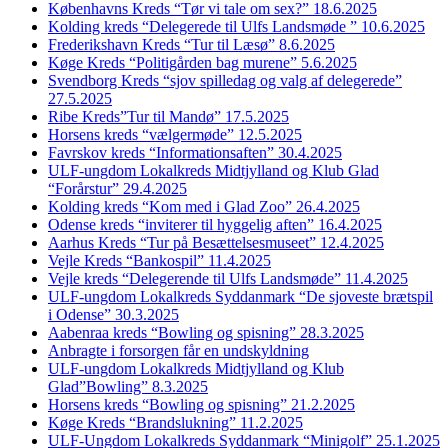
Københavns Kreds “Tør vi tale om sex?” 18.6.2025
Kolding kreds “Delegerede til Ulfs Landsmøde ” 10.6.2025
Frederikshavn Kreds “Tur til Læsø” 8.6.2025
Køge Kreds “Politigården bag murene” 5.6.2025
Svendborg Kreds “sjov spilledag og valg af delegerede”
27.5.2025
Ribe Kreds”Tur til Mandø” 17.5.2025
Horsens kreds “vælgermøde” 12.5.2025
Favrskov kreds “Informationsaften” 30.4.2025
ULF-ungdom Lokalkreds Midtjylland og Klub Glad
“Forårstur” 29.4.2025
Kolding kreds “Kom med i Glad Zoo” 26.4.2025
Odense kreds “inviterer til hyggelig aften” 16.4.2025
Aarhus Kreds “Tur på Besættelsesmuseet” 12.4.2025
Vejle Kreds “Bankospil” 11.4.2025
Vejle kreds “Delegerende til Ulfs Landsmøde” 11.4.2025
ULF-ungdom Lokalkreds Syddanmark “De sjoveste brætspil
i Odense” 30.3.2025
Aabenraa kreds “Bowling og spisning” 28.3.2025
Anbragte i forsorgen får en undskyldning
ULF-ungdom Lokalkreds Midtjylland og Klub
Glad”Bowling” 8.3.2025
Horsens kreds “Bowling og spisning” 21.2.2025
Køge Kreds “Brandslukning” 11.2.2025
ULF-Ungdom Lokalkreds Syddanmark “Minigolf” 25.1.2025