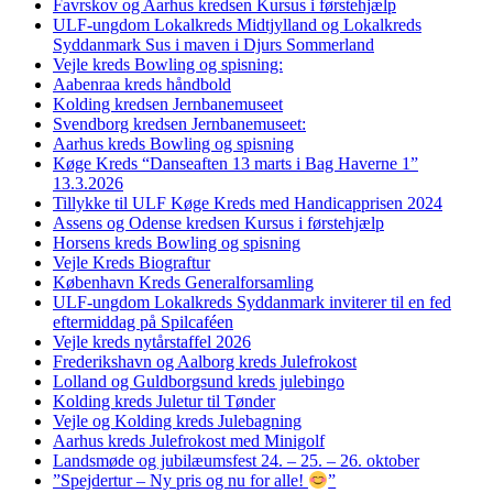
Favrskov og Aarhus kredsen Kursus i førstehjælp
ULF-ungdom Lokalkreds Midtjylland og Lokalkreds
Syddanmark Sus i maven i Djurs Sommerland
Vejle kreds Bowling og spisning:
Aabenraa kreds håndbold
Kolding kredsen Jernbanemuseet
Svendborg kredsen Jernbanemuseet:
Aarhus kreds Bowling og spisning
Køge Kreds “Danseaften 13 marts i Bag Haverne 1”
13.3.2026
Tillykke til ULF Køge Kreds med Handicapprisen 2024
Assens og Odense kredsen Kursus i førstehjælp
Horsens kreds Bowling og spisning
Vejle Kreds Biograftur
København Kreds Generalforsamling
ULF-ungdom Lokalkreds Syddanmark inviterer til en fed
eftermiddag på Spilcaféen
Vejle kreds nytårstaffel 2026
Frederikshavn og Aalborg kreds Julefrokost
Lolland og Guldborgsund kreds julebingo
Kolding kreds Juletur til Tønder
Vejle og Kolding kreds Julebagning
Aarhus kreds Julefrokost med Minigolf
Landsmøde og jubilæumsfest 24. – 25. – 26. oktober
”Spejdertur – Ny pris og nu for alle!
”