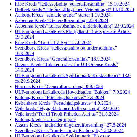
Ribe Kreds “fællesspisning, generalforsamling” 15.10.2024
Holbæk kreds “Efterårsudflugt med Veterantoget” 13.10.2024
Aalborg Kreds “samtale gruper” starter 1.10.2024
Aabenraa Kreds “Generalforsamling” 23.9.2024
Aabenraa Kreds”fællesspisning og underholdning” 23.9.2024
ULF-ungdom Lokalkreds Midtjylland”Brætspilscafe Århus”
19.9.2024
Ribe Kreds “Tur til TV Syd” 17.9.2024
Svendborg Kreds “fællesspisning og underholdning”
16.9.2024
Svendborg Kreds “Generalforsamling” 16.9.2024
Odense Kreds “Jubilæumsfest for Ulf Odense Kreds”
14.9.2024
ULF-ungdom Lokalkreds Syddanmark”Kokkeaftener” 13.9
og 20.9.2024
Horsens Kreds “Generalforsamling” 9.9.2024
ULF-ungdom Lokalkreds Hovedstaden “Bakken” 7.9.2024
Kolding Kreds “Førstehjælpskursus” 7.9.2024
København Kreds “Førstehjælpskursus” 4.9.2024
Vejle kreds “Hyggeklub med fællesspisning” 3.9.2024
Vejle kreds”Tur til Tivoli Friheden Aarhus” 31.8.2024
Kolding kreds “samtalegruppe”
Assens Kreds “indkalder til generalforsamling” 27.8.2024
Svendborg Kreds “rundvisning i Faaborg by” 24.8.2024
ULF-ungdom Lokalkreds Syddanmark “Pizza og