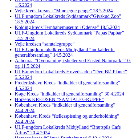
1.6.2024
Vejle kreds kursus i “Mine egne penge” 28.5.2024
ULF-ungdom Lokalkreds Syddanmark”Givskud Zoo”
18.5.2024
Kolding kreds”Jernbanemuseum i Odense” 18.5.2024
ULF-Ungdom Lokalkreds Syddanmark “Papas Papbar”
14.5.2024
Vejle kredsen “samtalegruppe”
ULF-Ungdom lokalkreds Midtjylland “indkalder til
generalforsamling” 14.5.2024
Aabenraa “Overnatning i shelter ved Ensted Naturpark” 10.
og 11.5.2024
ULF-ungdom Lokalkreds Hovedstaden “Den Blå Planet”
5.5.2024
Frederikshavn Kreds “indkalder til generalforsamling”
4.5.2024
Køge Kreds “indkalder til generalforsamling” 30.4.2024
Horsens KREDSEN “SAMTALEGRUPPE”
København Kreds “indkalder til generalforsamling”
24.4.2024
København Kreds “fællesspisning og underholdning”
24.4.2024
ULF-ungdom Lokalkreds Midtjylland “Brætspils Cafe
Århus” 20.4.2024