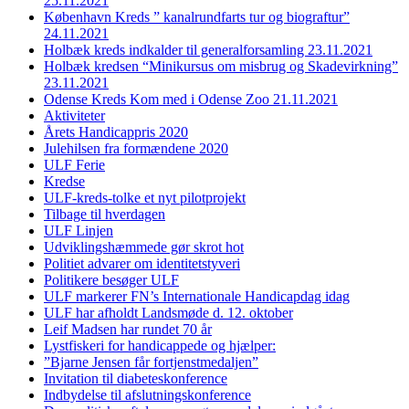
25.11.2021
København Kreds ” kanalrundfarts tur og biograftur”
24.11.2021
Holbæk kreds indkalder til generalforsamling 23.11.2021
Holbæk kredsen “Minikursus om misbrug og Skadevirkning”
23.11.2021
Odense Kreds Kom med i Odense Zoo 21.11.2021
Aktiviteter
Årets Handicappris 2020
Julehilsen fra formændene 2020
ULF Ferie
Kredse
ULF-kreds-tolke et nyt pilotprojekt
Tilbage til hverdagen
ULF Linjen
Udviklingshæmmede gør skrot hot
Politiet advarer om identitetstyveri
Politikere besøger ULF
ULF markerer FN’s Internationale Handicapdag idag
ULF har afholdt Landsmøde d. 12. oktober
Leif Madsen har rundet 70 år
Lystfiskeri for handicappede og hjælper:
”Bjarne Jensen får fortjenstmedaljen”
Invitation til diabeteskonference
Indbydelse til afslutningskonference