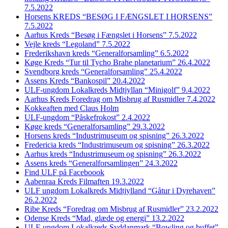
7.5.2022
Horsens KREDS “BESØG I FÆNGSLET I HORSENS”
7.5.2022
Aarhus Kreds “Besøg i Fængslet i Horsens” 7.5.2022
Vejle kreds “Legoland” 7.5.2022
Frederikshavn kreds “Generalforsamling” 6.5.2022
Køge Kreds “Tur til Tycho Brahe planetarium” 26.4.2022
Svendborg kreds “Generalforsamling” 25.4.2022
Assens Kreds “Bankospil” 20.4.2022
ULF-ungdom Lokalkreds Midtjyllan “Minigolf” 9.4.2022
Aarhus Kreds Foredrag om Misbrug af Rusmidler 7.4.2022
Kokkeaften med Claus Holm
ULF-ungdom “Påskefrokost” 2.4.2022
Køge kreds “Generalforsamling” 29.3.2022
Horsens kreds “Industrimuseum og spisning” 26.3.2022
Fredericia kreds “Industrimuseum og spisning” 26.3.2022
Aarhus kreds “Industrimuseum og spisning” 26.3.2022
Assens kreds “Generalforsamlingen” 24.3.2022
Find ULF på Faceboook
Aabenraa Kreds Filmaften 19.3.2022
ULF ungdom Lokalkreds Midtjylland “Gåtur i Dyrehaven”
26.2.2022
Ribe Kreds “Foredrag om Misbrug af Rusmidler” 23.2.2022
Odense Kreds “Mad, glæde og energi” 13.2.2022
ULF-ungdom Lokalkreds Syddanmark “Bowling og buffet”