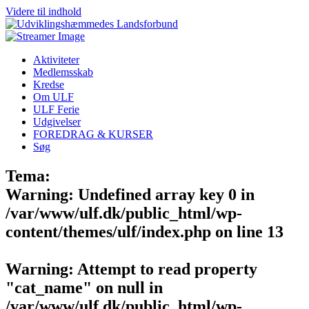
Videre til indhold
Aktiviteter
Medlemsskab
Kredse
Om ULF
ULF Ferie
Udgivelser
FOREDRAG & KURSER
Søg
Tema:
Warning
: Undefined array key 0 in
/var/www/ulf.dk/public_html/wp-
content/themes/ulf/index.php
on line
13
Warning
: Attempt to read property
"cat_name" on null in
/var/www/ulf.dk/public_html/wp-