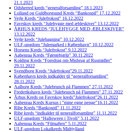
21.1.2023
Odsherred kreds “generalforsamling” 18.1.2023
Lolland og Guldborgsund Kreds “Bankospil” 17.12.2022
Vejle Kreds “Julefrokost” 16.12.2022
Favrskov kreds “Julehygge med æbleskiver” 13.12.2022
ÅRHUS KREDS “JULEHYGGE MED ÆBLESKIVER”
13.12.2022
Vejle kreds “Julebagning” 10.12.2022
ULF-ungdom “Julemarked i København” 10.12.2022
Horsens Kreds “Julefrokost” 9.12.2022
Aabenraa Kreds “Førstehjælp” 30.11.2022
Kolding Kreds “Foredrag om Misbrug af Rusmidler”
29.11.2022
Svendborg Kreds “Julefrokost”29.11.2022
København kreds indkalder til “generalforsamling”
28.11.2022
Aalborg Kreds “Julebrunch på Flammen” 27.11.2022
Frederikshavn kreds “Julebrunch på Flammen” 27.11.2022
Århus Kreds og Favrskov kreds”Julefrokost”26.11.2022
Aabenraa Kreds Kursus i ”mine egne penge”16.11.2022
Ribe Kreds “Bankospil” 11.11.2022
Ribe kreds “indkalder til generalforsamling” 11.11.2022
ULF-ungdom “Halloween i Tivoli” 5.11.2022
Aabenraa Kreds “Filmaften” 5.11.2022
ULF-ungdom Lokalkreds Midtjylland