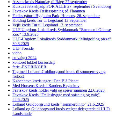
Assens kreds Naturdag til Bågø 27 september
Kursus i førstehjælp FOR ALLE 27. september i Svendborg
Favrskov Kreds Fællesspisning på Flammen
Fælles gåtur i Bygholm Park, Horsens, 26. september
Kolding kreds Tur til Legoland 13 September
Vejle kreds Tur til Legoland 13. september
ULF Ungdom, Lokalkreds Syddanmark “Sammen i Odense
Zoo” 13.9.2025
ULF-Ungdom Lokalkreds Syddanmark “Minigolf og pizza”
30.8.2025
ULF Forside
video
eu valget 2024
kontoret lukket kursusdag
ferie ÆNDRINGER
Tag med Lolland-Guldborgsund kreds til sommerrevy og
frokost
København kreds tager i Den Blå Planet
Med Horsens Kreds i Randers Regnskov
Favrskov kreds holder valg og spiser sammen 22.6.2025
Favrskov Kreds “Fælleshygge med spisning og valg”
22.6.2025
Lolland Guldborgsund kreds “sommerbingo” 21.6.2025
Lolland og Guldborgsund kreds vælger delegerede til ULFs
Landsmøde