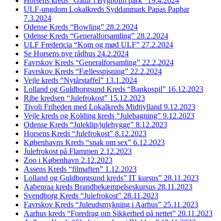
Horsens kreds “Gåtur i Bygholm park” 19.4.2024
ULF-ungdom Lokalkreds Syddanmark Papas Papbar
7.3.2024
Odense Kreds “Bowling” 28.2.2024
Odense Kreds “Generalforsamling” 28.2.2024
ULF Fredericia “Kom og mød ULF” 27.2.2024
Se Horsens nye rådhus 24.2.2024
Favrskov Kreds “Generalforsamling” 22.2.2024
Favrskov Kreds “Fællesspisning” 22.2.2024
Vejle kreds “Nytårstaffel” 13.1.2024
Lolland og Guldborgsund Kreds “Bankospil” 16.12.2023
Ribe kredsen “Julefrokost” 15.12.2023
Tivoli Friheden med Lokalkreds Midtjylland 9.12.2023
Vejle kreds og Kolding kreds “Julebagning” 9.12.2023
Odense Kreds “Juleklip/julehygge” 8.12.2023
Horsens Kreds “Julefrokost” 8.12.2023
Københavns Kreds “snak om sex” 6.12.2023
Julefrokost på Flammen 2.12.2023
Zoo i København 2.12.2023
Assens Kreds “filmaften” 1.12.2023
Lolland og Guldborgsund kreds” IT kursus” 28.11.2023
Aabenraa kreds Brandbekæmpelseskursus 28.11.2023
Svendborg Kreds “Julefrokost” 28.11.2023
Favrskov Kreds “Juleudsmykning i Aarhus” 25.11.2023
Aarhus kreds “Foredrag om Sikkerhed på nettet” 20.11.2023