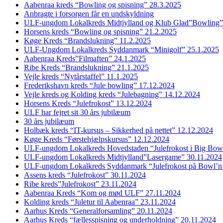
Aabenraa kreds “Bowling og spisning” 28.3.2025
Anbragte i forsorgen får en undskyldning
ULF-ungdom Lokalkreds Midtjylland og Klub Glad”Bowling”
Horsens kreds “Bowling og spisning” 21.2.2025
Køge Kreds “Brandslukning” 11.2.2025
ULF-Ungdom Lokalkreds Syddanmark “Minigolf” 25.1.2025
Aabenraa Kreds”Filmaften” 24.1.2025
Ribe Kreds “Brandslukning” 21.1.2025
Vejle kreds “Nytårstaffel” 11.1.2025
Frederikshavn kreds “Jule bowling” 17.12.2024
Vejle kreds og Kolding kreds “Julebagning” 14.12.2024
Horsens Kreds “Julefrokost” 13.12.2024
ULF har fejret sit 30 års jubilæum
30 års jubilæum
Holbæk kreds “IT-kursus – Sikkerhed på nettet” 12.12.2024
Køge Kreds “Førstehjælpskursus” 12.12.2024
ULF-ungdom Lokalkreds Hovedstaden “Julefrokost i Big Bow
ULF-ungdom Lokalkreds Midtjylland”Lasergame” 30.11.2024
ULF-ungdom Lokalkreds Syddanmark “Julefrokost på Bowl’n
Assens kreds “Julefrokost” 30.11.2024
Ribe kreds”Julefrokost” 23.11.2024
Aabenraa Kreds “Kom og mød ULF” 27.11.2024
Kolding kreds “Juletur til Aabenraa” 23.11.2024
Aarhus Kreds “Generalforsamling” 20.11.2024
Aarhus Kreds “fællesspisning og underholdning” 20.11.2024