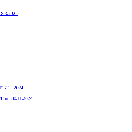
 8.3.2025
l” 7.12.2024
’Fun” 30.11.2024