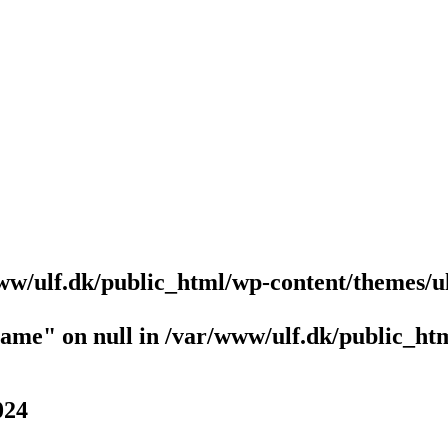
ww/ulf.dk/public_html/wp-content/themes/u
name" on null in
/var/www/ulf.dk/public_htm
024