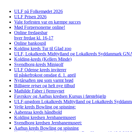
ULF på Folkemødet 2026
ULF Prisen 2026
Valg forfesten var en kæmpe succes
Mød Forpersonerne online!
Online fredagsbar
hver fredag kl. 16-17
Online bankospil
Kolding kreds Tur til Glad zoo
ULF, Lokalkreds Midtjylland og Lokalkreds Syddanmark GNAG
Kolding-kreds (Kellers Minde)
Svendborg-kreds Minigolf
ULF Odense kreds inviterer
til påskefrokost onsdag d. 1. april
Nytårsaften røg som varmt brød
Billigere rejser og helt nye tilbud
Mathilde Faber i fjernsynet
Favrskov og Aarhus kredsen Kursus i førstehjælp
ULF-ungdom Lokalkreds Midtjylland og Lokalkreds Syddanma
Vejle kreds Bowling og spisning:
Aabenraa kreds håndbold
Kolding kredsen Jernbanemuseet
Svendborg kredsen Jernbanemuseet:
Aarhus kreds Bowling og spisning