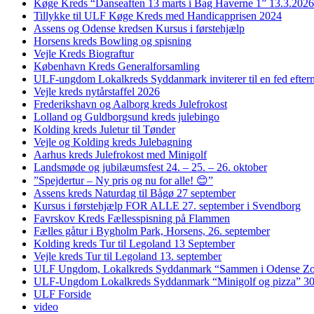
Køge Kreds “Danseaften 13 marts i Bag Haverne 1” 13.3.2026
Tillykke til ULF Køge Kreds med Handicapprisen 2024
Assens og Odense kredsen Kursus i førstehjælp
Horsens kreds Bowling og spisning
Vejle Kreds Biograftur
København Kreds Generalforsamling
ULF-ungdom Lokalkreds Syddanmark inviterer til en fed efter
Vejle kreds nytårstaffel 2026
Frederikshavn og Aalborg kreds Julefrokost
Lolland og Guldborgsund kreds julebingo
Kolding kreds Juletur til Tønder
Vejle og Kolding kreds Julebagning
Aarhus kreds Julefrokost med Minigolf
Landsmøde og jubilæumsfest 24. – 25. – 26. oktober
”Spejdertur – Ny pris og nu for alle! 😊”
Assens kreds Naturdag til Bågø 27 september
Kursus i førstehjælp FOR ALLE 27. september i Svendborg
Favrskov Kreds Fællesspisning på Flammen
Fælles gåtur i Bygholm Park, Horsens, 26. september
Kolding kreds Tur til Legoland 13 September
Vejle kreds Tur til Legoland 13. september
ULF Ungdom, Lokalkreds Syddanmark “Sammen i Odense Zo
ULF-Ungdom Lokalkreds Syddanmark “Minigolf og pizza” 30
ULF Forside
video