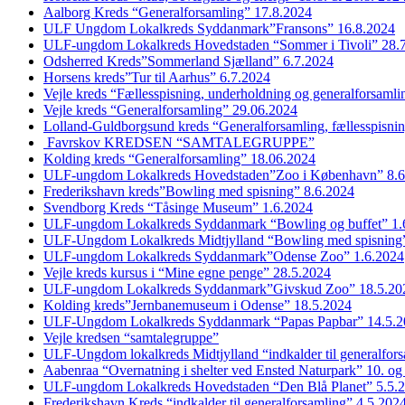
Aalborg Kreds “Generalforsamling” 17.8.2024
ULF Ungdom Lokalkreds Syddanmark”Fransons” 16.8.2024
ULF-ungdom Lokalkreds Hovedstaden “Sommer i Tivoli” 28.
Odsherred Kreds”Sommerland Sjælland” 6.7.2024
Horsens kreds”Tur til Aarhus” 6.7.2024
Vejle kreds “Fællesspisning, underholdning og generalforsaml
Vejle kreds “Generalforsamling” 29.06.2024
Lolland-Guldborgsund kreds “Generalforsamling, fællesspisni
Favrskov KREDSEN “SAMTALEGRUPPE”
Kolding kreds “Generalforsamling” 18.06.2024
ULF-ungdom Lokalkreds Hovedstaden”Zoo i København” 8.6
Frederikshavn kreds”Bowling med spisning” 8.6.2024
Svendborg Kreds “Tåsinge Museum” 1.6.2024
ULF-ungdom Lokalkreds Syddanmark “Bowling og buffet” 1.
ULF-Ungdom Lokalkreds Midtjylland “Bowling med spisning”
ULF-ungdom Lokalkreds Syddanmark”Odense Zoo” 1.6.2024
Vejle kreds kursus i “Mine egne penge” 28.5.2024
ULF-ungdom Lokalkreds Syddanmark”Givskud Zoo” 18.5.20
Kolding kreds”Jernbanemuseum i Odense” 18.5.2024
ULF-Ungdom Lokalkreds Syddanmark “Papas Papbar” 14.5.2
Vejle kredsen “samtalegruppe”
ULF-Ungdom lokalkreds Midtjylland “indkalder til generalfor
Aabenraa “Overnatning i shelter ved Ensted Naturpark” 10. og
ULF-ungdom Lokalkreds Hovedstaden “Den Blå Planet” 5.5.
Frederikshavn Kreds “indkalder til generalforsamling” 4.5.202