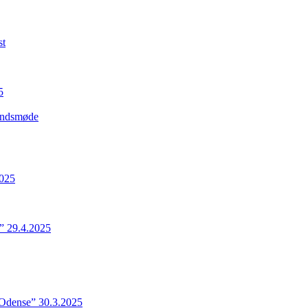
st
5
Landsmøde
2025
” 29.4.2025
 Odense” 30.3.2025