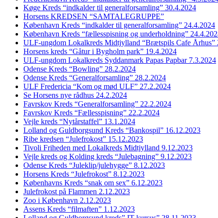
Køge Kreds “indkalder til generalforsamling” 30.4.2024
Horsens KREDSEN “SAMTALEGRUPPE”
København Kreds “indkalder til generalforsamling” 24.4.2024
København Kreds “fællesspisning og underholdning” 24.4.20
ULF-ungdom Lokalkreds Midtjylland “Brætspils Cafe Århus” 
Horsens kreds “Gåtur i Bygholm park” 19.4.2024
ULF-ungdom Lokalkreds Syddanmark Papas Papbar 7.3.2024
Odense Kreds “Bowling” 28.2.2024
Odense Kreds “Generalforsamling” 28.2.2024
ULF Fredericia “Kom og mød ULF” 27.2.2024
Se Horsens nye rådhus 24.2.2024
Favrskov Kreds “Generalforsamling” 22.2.2024
Favrskov Kreds “Fællesspisning” 22.2.2024
Vejle kreds “Nytårstaffel” 13.1.2024
Lolland og Guldborgsund Kreds “Bankospil” 16.12.2023
Ribe kredsen “Julefrokost” 15.12.2023
Tivoli Friheden med Lokalkreds Midtjylland 9.12.2023
Vejle kreds og Kolding kreds “Julebagning” 9.12.2023
Odense Kreds “Juleklip/julehygge” 8.12.2023
Horsens Kreds “Julefrokost” 8.12.2023
Københavns Kreds “snak om sex” 6.12.2023
Julefrokost på Flammen 2.12.2023
Zoo i København 2.12.2023
Assens Kreds “filmaften” 1.12.2023
Lolland og Guldborgsund kreds” IT kursus” 28.11.2023