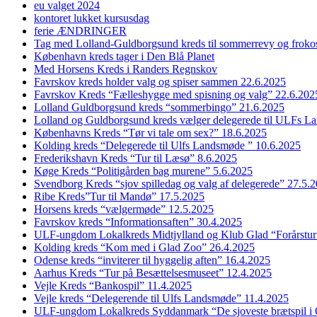
eu valget 2024
kontoret lukket kursusdag
ferie ÆNDRINGER
Tag med Lolland-Guldborgsund kreds til sommerrevy og froko
København kreds tager i Den Blå Planet
Med Horsens Kreds i Randers Regnskov
Favrskov kreds holder valg og spiser sammen 22.6.2025
Favrskov Kreds “Fælleshygge med spisning og valg” 22.6.202
Lolland Guldborgsund kreds “sommerbingo” 21.6.2025
Lolland og Guldborgsund kreds vælger delegerede til ULFs 
Københavns Kreds “Tør vi tale om sex?” 18.6.2025
Kolding kreds “Delegerede til Ulfs Landsmøde ” 10.6.2025
Frederikshavn Kreds “Tur til Læsø” 8.6.2025
Køge Kreds “Politigården bag murene” 5.6.2025
Svendborg Kreds “sjov spilledag og valg af delegerede” 27.5.
Ribe Kreds”Tur til Mandø” 17.5.2025
Horsens kreds “vælgermøde” 12.5.2025
Favrskov kreds “Informationsaften” 30.4.2025
ULF-ungdom Lokalkreds Midtjylland og Klub Glad “Forårstur
Kolding kreds “Kom med i Glad Zoo” 26.4.2025
Odense kreds “inviterer til hyggelig aften” 16.4.2025
Aarhus Kreds “Tur på Besættelsesmuseet” 12.4.2025
Vejle Kreds “Bankospil” 11.4.2025
Vejle kreds “Delegerende til Ulfs Landsmøde” 11.4.2025
ULF-ungdom Lokalkreds Syddanmark “De sjoveste brætspil i