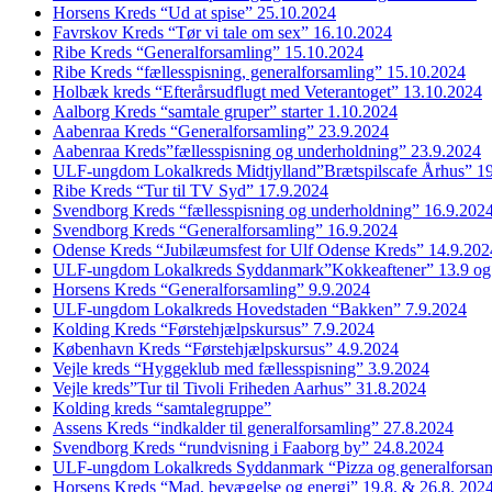
Horsens Kreds “Ud at spise” 25.10.2024
Favrskov Kreds “Tør vi tale om sex” 16.10.2024
Ribe Kreds “Generalforsamling” 15.10.2024
Ribe Kreds “fællesspisning, generalforsamling” 15.10.2024
Holbæk kreds “Efterårsudflugt med Veterantoget” 13.10.2024
Aalborg Kreds “samtale gruper” starter 1.10.2024
Aabenraa Kreds “Generalforsamling” 23.9.2024
Aabenraa Kreds”fællesspisning og underholdning” 23.9.2024
ULF-ungdom Lokalkreds Midtjylland”Brætspilscafe Århus” 1
Ribe Kreds “Tur til TV Syd” 17.9.2024
Svendborg Kreds “fællesspisning og underholdning” 16.9.202
Svendborg Kreds “Generalforsamling” 16.9.2024
Odense Kreds “Jubilæumsfest for Ulf Odense Kreds” 14.9.202
ULF-ungdom Lokalkreds Syddanmark”Kokkeaftener” 13.9 og
Horsens Kreds “Generalforsamling” 9.9.2024
ULF-ungdom Lokalkreds Hovedstaden “Bakken” 7.9.2024
Kolding Kreds “Førstehjælpskursus” 7.9.2024
København Kreds “Førstehjælpskursus” 4.9.2024
Vejle kreds “Hyggeklub med fællesspisning” 3.9.2024
Vejle kreds”Tur til Tivoli Friheden Aarhus” 31.8.2024
Kolding kreds “samtalegruppe”
Assens Kreds “indkalder til generalforsamling” 27.8.2024
Svendborg Kreds “rundvisning i Faaborg by” 24.8.2024
ULF-ungdom Lokalkreds Syddanmark “Pizza og generalforsam
Horsens Kreds “Mad, bevægelse og energi” 19.8. & 26.8. 202