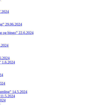
7.2024
ing” 29.06.2024
ng og bingo” 22.6.2024
.2024
6.2024
 1.6.2024
24
024
samling” 14.5.2024
 11.5.2024
2024
4