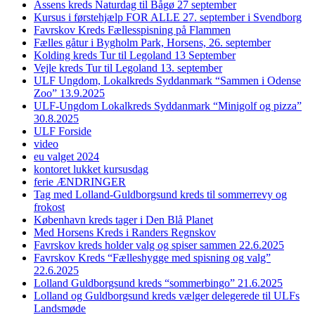
Assens kreds Naturdag til Bågø 27 september
Kursus i førstehjælp FOR ALLE 27. september i Svendborg
Favrskov Kreds Fællesspisning på Flammen
Fælles gåtur i Bygholm Park, Horsens, 26. september
Kolding kreds Tur til Legoland 13 September
Vejle kreds Tur til Legoland 13. september
ULF Ungdom, Lokalkreds Syddanmark “Sammen i Odense
Zoo” 13.9.2025
ULF-Ungdom Lokalkreds Syddanmark “Minigolf og pizza”
30.8.2025
ULF Forside
video
eu valget 2024
kontoret lukket kursusdag
ferie ÆNDRINGER
Tag med Lolland-Guldborgsund kreds til sommerrevy og
frokost
København kreds tager i Den Blå Planet
Med Horsens Kreds i Randers Regnskov
Favrskov kreds holder valg og spiser sammen 22.6.2025
Favrskov Kreds “Fælleshygge med spisning og valg”
22.6.2025
Lolland Guldborgsund kreds “sommerbingo” 21.6.2025
Lolland og Guldborgsund kreds vælger delegerede til ULFs
Landsmøde