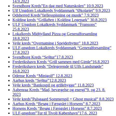
14.9.2023
Svendborg Kreds”En dag med Naturskolen” 10.9.2023
Ulf Ungdom Lokalkreds Syddanmark “Økolariet” 9.9.2023
Odsherred Kreds”fællesspisning og musik” 7.9.2023
Kolding kreds “Grillaften i Kolding Legepark” 30.8.2023
ULF Ungdom Lokalkreds Syddanmark “Fransons”
25.8.2023
Lokalkreds Midtjylland Pizza og Generalforsamling
18.8.2023
Vejle kreds “Overnatning i Spejderhytter” 18.8.2023
ULF-ungdom Lokalkreds Syddanmark “Generalforsamling”
17.8.2023
Svendborg Kreds “Sejltur”17.8.2023
Frederikshavn Kreds “Grill sammen med Gimle”16.8.2023
Frederikshavn kreds “Delegerende til Ulfs Landsmøde”
16.8.2023
Odense Kreds “Minigolf” 12.8.2023
Aarhus kreds “Sejltur”12.8.2023
Vejle kreds “Bankospil og grillehygge” 11.8.2023
Aabenraa Kreds “Mad, bevægelse og energi”9. og 23. 8.
2023
Vejle kreds”Palsgaard Sommerspil = Ghost musical” 8.8.2023
Aarhus Kreds “Besøg i Fængslet i Horsens” 8.7.2023
Horsens Kreds “Besøg i Fængslet i Horsens” 8.7.2023
ULF-ungdom”Tur til Tivoli København”17.6. 2023