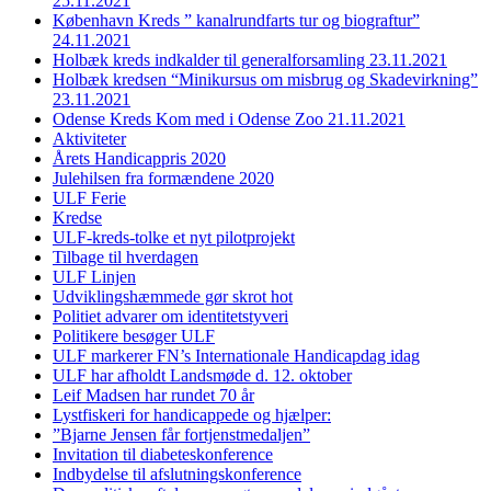
25.11.2021
København Kreds ” kanalrundfarts tur og biograftur”
24.11.2021
Holbæk kreds indkalder til generalforsamling 23.11.2021
Holbæk kredsen “Minikursus om misbrug og Skadevirkning”
23.11.2021
Odense Kreds Kom med i Odense Zoo 21.11.2021
Aktiviteter
Årets Handicappris 2020
Julehilsen fra formændene 2020
ULF Ferie
Kredse
ULF-kreds-tolke et nyt pilotprojekt
Tilbage til hverdagen
ULF Linjen
Udviklingshæmmede gør skrot hot
Politiet advarer om identitetstyveri
Politikere besøger ULF
ULF markerer FN’s Internationale Handicapdag idag
ULF har afholdt Landsmøde d. 12. oktober
Leif Madsen har rundet 70 år
Lystfiskeri for handicappede og hjælper:
”Bjarne Jensen får fortjenstmedaljen”
Invitation til diabeteskonference
Indbydelse til afslutningskonference