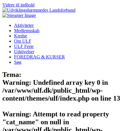
Videre til indhold
Aktiviteter
Medlemsskab
Kredse
Om ULF
ULF Ferie
Udgivelser
FOREDRAG & KURSER
Søg
Tema:
Warning
: Undefined array key 0 in
/var/www/ulf.dk/public_html/wp-
content/themes/ulf/index.php
on line
13
Warning
: Attempt to read property
"cat_name" on null in
/var/www/ulf.dk/public_html/wp-