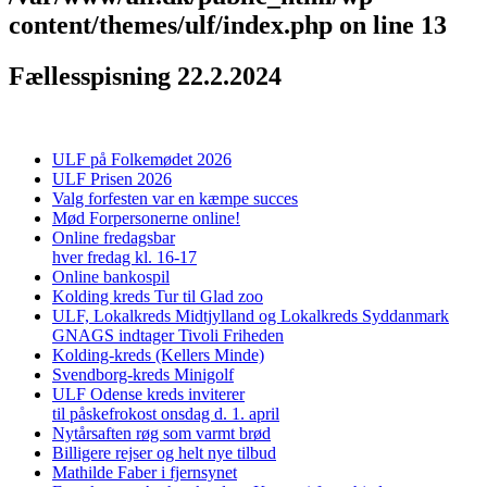
content/themes/ulf/index.php
on line
13
Fællesspisning 22.2.2024
ULF på Folkemødet 2026
ULF Prisen 2026
Valg forfesten var en kæmpe succes
Mød Forpersonerne online!
Online fredagsbar
hver fredag kl. 16-17
Online bankospil
Kolding kreds Tur til Glad zoo
ULF, Lokalkreds Midtjylland og Lokalkreds Syddanmark
GNAGS indtager Tivoli Friheden
Kolding-kreds (Kellers Minde)
Svendborg-kreds Minigolf
ULF Odense kreds inviterer
til påskefrokost onsdag d. 1. april
Nytårsaften røg som varmt brød
Billigere rejser og helt nye tilbud
Mathilde Faber i fjernsynet