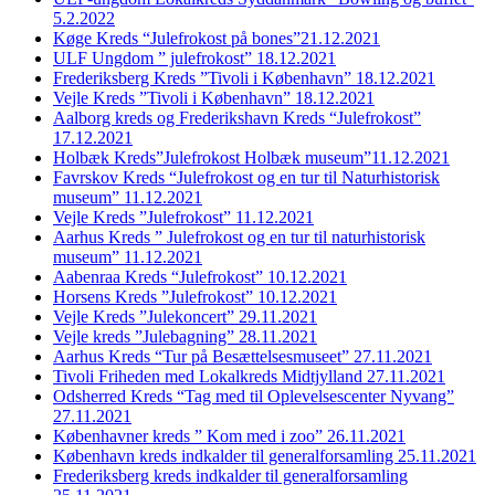
5.2.2022
Køge Kreds “Julefrokost på bones”21.12.2021
ULF Ungdom ” julefrokost” 18.12.2021
Frederiksberg Kreds ”Tivoli i København” 18.12.2021
Vejle Kreds ”Tivoli i København” 18.12.2021
Aalborg kreds og Frederikshavn Kreds “Julefrokost”
17.12.2021
Holbæk Kreds”Julefrokost Holbæk museum”11.12.2021
Favrskov Kreds “Julefrokost og en tur til Naturhistorisk
museum” 11.12.2021
Vejle Kreds ”Julefrokost” 11.12.2021
Aarhus Kreds ” Julefrokost og en tur til naturhistorisk
museum” 11.12.2021
Aabenraa Kreds “Julefrokost” 10.12.2021
Horsens Kreds ”Julefrokost” 10.12.2021
Vejle Kreds ”Julekoncert” 29.11.2021
Vejle kreds ”Julebagning” 28.11.2021
Aarhus Kreds “Tur på Besættelsesmuseet” 27.11.2021
Tivoli Friheden med Lokalkreds Midtjylland 27.11.2021
Odsherred Kreds “Tag med til Oplevelsescenter Nyvang”
27.11.2021
Københavner kreds ” Kom med i zoo” 26.11.2021
København kreds indkalder til generalforsamling 25.11.2021
Frederiksberg kreds indkalder til generalforsamling