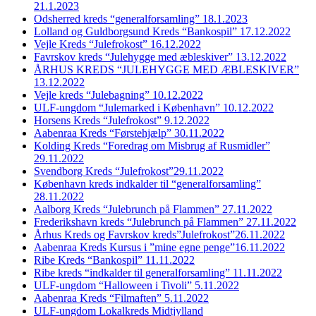
21.1.2023
Odsherred kreds “generalforsamling” 18.1.2023
Lolland og Guldborgsund Kreds “Bankospil” 17.12.2022
Vejle Kreds “Julefrokost” 16.12.2022
Favrskov kreds “Julehygge med æbleskiver” 13.12.2022
ÅRHUS KREDS “JULEHYGGE MED ÆBLESKIVER”
13.12.2022
Vejle kreds “Julebagning” 10.12.2022
ULF-ungdom “Julemarked i København” 10.12.2022
Horsens Kreds “Julefrokost” 9.12.2022
Aabenraa Kreds “Førstehjælp” 30.11.2022
Kolding Kreds “Foredrag om Misbrug af Rusmidler”
29.11.2022
Svendborg Kreds “Julefrokost”29.11.2022
København kreds indkalder til “generalforsamling”
28.11.2022
Aalborg Kreds “Julebrunch på Flammen” 27.11.2022
Frederikshavn kreds “Julebrunch på Flammen” 27.11.2022
Århus Kreds og Favrskov kreds”Julefrokost”26.11.2022
Aabenraa Kreds Kursus i ”mine egne penge”16.11.2022
Ribe Kreds “Bankospil” 11.11.2022
Ribe kreds “indkalder til generalforsamling” 11.11.2022
ULF-ungdom “Halloween i Tivoli” 5.11.2022
Aabenraa Kreds “Filmaften” 5.11.2022
ULF-ungdom Lokalkreds Midtjylland