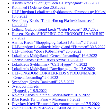
Assens Kreds “Udflugt til den Gl. Brydegård” 21.8.2022
Kom med i Odense Zoo 20.8.2022
ULF Ungdom Lokalkreds Syddanmark “Fransons og Nelles”
18.8.2022
Svendborg Kreds “Tur til Ærø og Flaskeskibsmuseet”
13.8.2022
Lolland-Guldborgsund kreds “Grøn Koncert” 30.7.2022
Horsens Kreds “SHOPPING OG FROKOST I AARHUS”
2.7.2022
Aarhus Kreds “Shopping og frokost i Aarhus” 2.7.2022
ULF-ungdom Lokalkreds Midtjylland “Flammen” 30.6.2022
ULF-ungdom “Zoo i København” 25.6.2022
Lokalkreds Midtjylland “Generalforsamling” 16.6.2022
Odense Kreds “Tur i Cirkus Arena” 15.6.2022
Lokalkreds Syddanmark “Café Hygge” 4.6.2022
Lokalkreds Midtjylland “Bowling og buffet” 3.6.2022
ULF-UNGDOM LOKALKREDS SYDDANMARK
“Generalforsamling” 2.6.2022
Svendborg Kreds”Bankospil” 25.5.2022
Svendborg Kreds
“Hyggedag”19.5.2022
Kolding Kreds “En tur til SlotssøBadet” 16.5.2022
Ribe Kreds Tur til Fanø + Museum 8.5.2022
Favrskov Kreds”En tur til Det grønne museum” 7.5.2022
kolding KREDS “BESØG I FÆNGSLET I HORSENS”