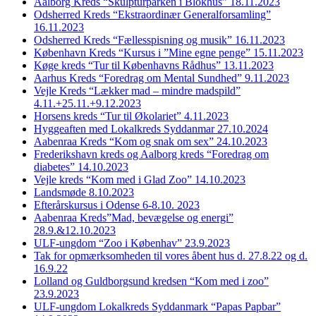
Aalborg Kreds “Skulpturparken i Blokhus” 18.11.2023
Odsherred Kreds “Ekstraordinær Generalforsamling”
16.11.2023
Odsherred Kreds “Fællesspisning og musik” 16.11.2023
København Kreds “Kursus i ”Mine egne penge” 15.11.2023
Køge kreds “Tur til Københavns Rådhus” 13.11.2023
Aarhus Kreds “Foredrag om Mental Sundhed” 9.11.2023
Vejle Kreds “Lækker mad – mindre madspild”
4.11.+25.11.+9.12.2023
Horsens kreds “Tur til Økolariet” 4.11.2023
Hyggeaften med Lokalkreds Syddanmar 27.10.2024
Aabenraa Kreds “Kom og snak om sex” 24.10.2023
Frederikshavn kreds og Aalborg kreds “Foredrag om
diabetes” 14.10.2023
Vejle kreds “Kom med i Glad Zoo” 14.10.2023
Landsmøde 8.10.2023
Efterårskursus i Odense 6-8.10. 2023
Aabenraa Kreds”Mad, bevægelse og energi”
28.9.&12.10.2023
ULF-ungdom “Zoo i Københav” 23.9.2023
Tak for opmærksomheden til vores åbent hus d. 27.8.22 og d.
16.9.22
Lolland og Guldborgsund kredsen “Kom med i zoo”
23.9.2023
ULF-ungdom Lokalkreds Syddanmark “Papas Papbar”