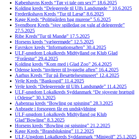
Københavns Kreds “Tør vi tale om sex?” 18.6.2025
Kolding kreds “Delegerede til Ulfs Landsmøde ” 10.6.2025
Frederikshavn Kreds “Tur til Læsø” 8.6.2025
Køge Kreds “Politigården bag murene” 5.6.2025
Svendborg Kreds “sjov spilledag og valg af delegerede”
27.5.2025
Ribe Kreds”Tur til Mandø” 17.5.2025
Horsens kreds “vælgermøde” 12.5.2025
Favrskov kreds “Informationsaften” 30.4.2025
ULF-ungdom Lokalkreds Midtjylland og Klub Glad
“Forårstur” 29.4.2025
Kolding kreds “Kom med i Glad Zoo” 26.4.2025
Odense kreds “inviterer til hyggelig aften” 16.4.2025
Aarhus Kreds “Tur på Besættelsesmuseet” 12.4.2025
Vejle Kreds “Bankospil” 11.4.2025
Vejle kreds “Delegerende til Ulfs Landsmøde” 11.4.2025
ULF-ungdom Lokalkreds Syddanmark “De sjoveste brætspil
i Odense” 30.3.2025
Aabenraa kreds “Bowling og spisning” 28.3.2025
Anbragte i forsorgen får en undskyldning
ULF-ungdom Lokalkreds Midtjylland og Klub
Glad”Bowling” 8.3.2025
Horsens kreds “Bowling og spisning” 21.2.2025
Køge Kreds “Brandslukning” 11.2.2025
ULF-Ungdom Lokalkreds Syddanmark “Minigolf” 25.1.2025