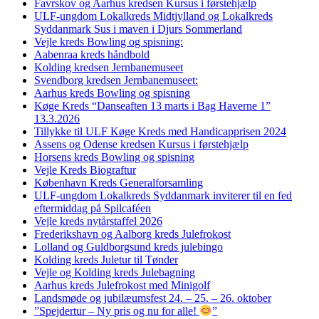
Favrskov og Aarhus kredsen Kursus i førstehjælp
ULF-ungdom Lokalkreds Midtjylland og Lokalkreds
Syddanmark Sus i maven i Djurs Sommerland
Vejle kreds Bowling og spisning:
Aabenraa kreds håndbold
Kolding kredsen Jernbanemuseet
Svendborg kredsen Jernbanemuseet:
Aarhus kreds Bowling og spisning
Køge Kreds “Danseaften 13 marts i Bag Haverne 1”
13.3.2026
Tillykke til ULF Køge Kreds med Handicapprisen 2024
Assens og Odense kredsen Kursus i førstehjælp
Horsens kreds Bowling og spisning
Vejle Kreds Biograftur
København Kreds Generalforsamling
ULF-ungdom Lokalkreds Syddanmark inviterer til en fed
eftermiddag på Spilcaféen
Vejle kreds nytårstaffel 2026
Frederikshavn og Aalborg kreds Julefrokost
Lolland og Guldborgsund kreds julebingo
Kolding kreds Juletur til Tønder
Vejle og Kolding kreds Julebagning
Aarhus kreds Julefrokost med Minigolf
Landsmøde og jubilæumsfest 24. – 25. – 26. oktober
”Spejdertur – Ny pris og nu for alle!
”