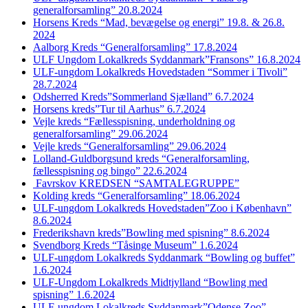
generalforsamling” 20.8.2024
Horsens Kreds “Mad, bevægelse og energi” 19.8. & 26.8.
2024
Aalborg Kreds “Generalforsamling” 17.8.2024
ULF Ungdom Lokalkreds Syddanmark”Fransons” 16.8.2024
ULF-ungdom Lokalkreds Hovedstaden “Sommer i Tivoli”
28.7.2024
Odsherred Kreds”Sommerland Sjælland” 6.7.2024
Horsens kreds”Tur til Aarhus” 6.7.2024
Vejle kreds “Fællesspisning, underholdning og
generalforsamling” 29.06.2024
Vejle kreds “Generalforsamling” 29.06.2024
Lolland-Guldborgsund kreds “Generalforsamling,
fællesspisning og bingo” 22.6.2024
Favrskov KREDSEN “SAMTALEGRUPPE”
Kolding kreds “Generalforsamling” 18.06.2024
ULF-ungdom Lokalkreds Hovedstaden”Zoo i København”
8.6.2024
Frederikshavn kreds”Bowling med spisning” 8.6.2024
Svendborg Kreds “Tåsinge Museum” 1.6.2024
ULF-ungdom Lokalkreds Syddanmark “Bowling og buffet”
1.6.2024
ULF-Ungdom Lokalkreds Midtjylland “Bowling med
spisning” 1.6.2024
ULF-ungdom Lokalkreds Syddanmark”Odense Zoo”