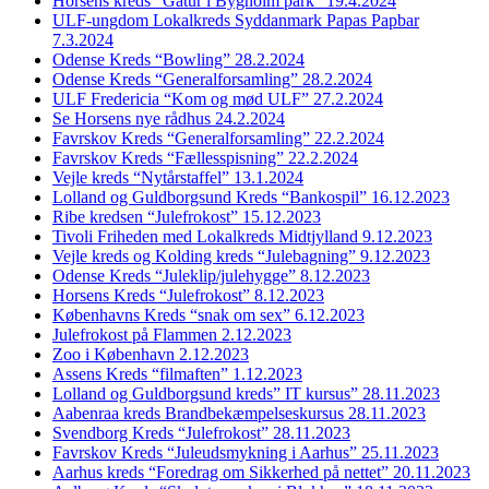
Horsens kreds “Gåtur i Bygholm park” 19.4.2024
ULF-ungdom Lokalkreds Syddanmark Papas Papbar
7.3.2024
Odense Kreds “Bowling” 28.2.2024
Odense Kreds “Generalforsamling” 28.2.2024
ULF Fredericia “Kom og mød ULF” 27.2.2024
Se Horsens nye rådhus 24.2.2024
Favrskov Kreds “Generalforsamling” 22.2.2024
Favrskov Kreds “Fællesspisning” 22.2.2024
Vejle kreds “Nytårstaffel” 13.1.2024
Lolland og Guldborgsund Kreds “Bankospil” 16.12.2023
Ribe kredsen “Julefrokost” 15.12.2023
Tivoli Friheden med Lokalkreds Midtjylland 9.12.2023
Vejle kreds og Kolding kreds “Julebagning” 9.12.2023
Odense Kreds “Juleklip/julehygge” 8.12.2023
Horsens Kreds “Julefrokost” 8.12.2023
Københavns Kreds “snak om sex” 6.12.2023
Julefrokost på Flammen 2.12.2023
Zoo i København 2.12.2023
Assens Kreds “filmaften” 1.12.2023
Lolland og Guldborgsund kreds” IT kursus” 28.11.2023
Aabenraa kreds Brandbekæmpelseskursus 28.11.2023
Svendborg Kreds “Julefrokost” 28.11.2023
Favrskov Kreds “Juleudsmykning i Aarhus” 25.11.2023
Aarhus kreds “Foredrag om Sikkerhed på nettet” 20.11.2023