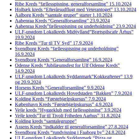
Ribe Kreds “fællesspisning, generalforsamling” 15.10.2024
Holbæk kreds “Efterårsudflugt med Veterantoget” 13.10.2024
Aalborg Kreds “samtale gruper” starter 1.10.2024
Aabenraa Kreds “Generalforsamling” 23.9.2024
Aabenraa Kreds”fællesspisning og underholdning” 23.9.2024
ULF-ungdom Lokalkreds Midtjylland”Brætspilscafe Århus”
19.9.2024
Ribe Kreds “Tur til TV Syd” 17.9.2024
Svendborg Kreds “fællesspisning og underholdning”
16.9.2024
Svendborg Kreds “Generalforsamling” 16.9.2024
Odense Kreds “Jubilæumsfest for Ulf Odense Kreds”
14.9.2024
ULF-ungdom Lokalkreds Syddanmark”Kokkeaftener” 13.9
og 20.9.2024
Horsens Kreds “Generalforsamling” 9.9.2024
ULF-ungdom Lokalkreds Hovedstaden “Bakken” 7.9.2024
Kolding Kreds “Førstehjælpskursus” 7.9.2024
København Kreds “Førstehjælpskursus” 4.9.2024
Vejle kreds “Hyggeklub med fællesspisning” 3.9.2024
Vejle kreds”Tur til Tivoli Friheden Aarhus” 31.8.2024
Kolding kreds “samtalegruppe”
Assens Kreds “indkalder til generalforsamling” 27.8.2024
Svendborg Kreds “rundvisning i Faaborg by” 24.8.2024
ULF-ungdom Lokalkreds Syddanmark “Pizza og