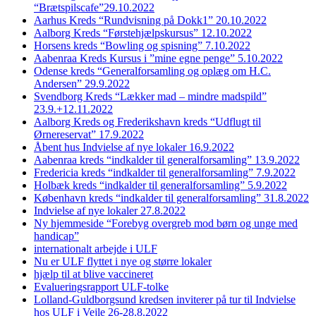
“Brætspilscafe”29.10.2022
Aarhus Kreds “Rundvisning på Dokk1” 20.10.2022
Aalborg Kreds “Førstehjælpskursus” 12.10.2022
Horsens kreds “Bowling og spisning” 7.10.2022
Aabenraa Kreds Kursus i ”mine egne penge” 5.10.2022
Odense kreds “Generalforsamling og oplæg om H.C.
Andersen” 29.9.2022
Svendborg Kreds “Lækker mad – mindre madspild”
23.9.+12.11.2022
Aalborg Kreds og Frederikshavn kreds “Udflugt til
Ørnereservat” 17.9.2022
Åbent hus Indvielse af nye lokaler 16.9.2022
Aabenraa kreds “indkalder til generalforsamling” 13.9.2022
Fredericia kreds “indkalder til generalforsamling” 7.9.2022
Holbæk kreds “indkalder til generalforsamling” 5.9.2022
København kreds “indkalder til generalforsamling” 31.8.2022
Indvielse af nye lokaler 27.8.2022
Ny hjemmeside “Forebyg overgreb mod børn og unge med
handicap”
internationalt arbejde i ULF
Nu er ULF flyttet i nye og større lokaler
hjælp til at blive vaccineret
Evalueringsrapport ULF-tolke
Lolland-Guldborgsund kredsen inviterer på tur til Indvielse
hos ULF i Vejle 26-28.8.2022