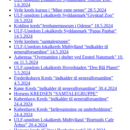
1.6.2024
Vejle kreds kursus i “Mine egne penge” 28.5.2024
ULF-ungdom Lokalkreds Syddanmark”Givskud Zoo”
18.5.2024
Kolding kreds”Jernbanemuseum i Odense” 18.5.2024
ULF-Ungdom Lokalkreds Syddanmark “Papas Papbar”
14.5.2024
Vejle kredsen “samtalegruppe”
ULF-Ungdom lokalkreds Midtjylland “indkalder til
generalforsamling” 14.5.2024
Aabenraa “Overnatning i shelter ved Ensted Naturpark” 10.
og 11.5.2024
ULF-ungdom Lokalkreds Hovedstaden “Den Blå Planet”
5.5.2024
Frederikshavn Kreds “indkalder til generalforsamling”
4.5.2024
Køge Kreds “indkalder til generalforsamling” 30.4.2024
Horsens KREDSEN “SAMTALEGRUPPE”
København Kreds “indkalder til generalforsamling”
24.4.2024
København Kreds “fællesspisning og underholdning”
24.4.2024
ULF-ungdom Lokalkreds Midtjylland “Brætspils Cafe
Århus” 20.4.2024