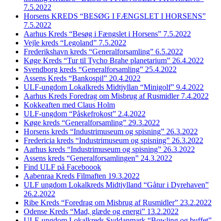
7.5.2022
Horsens KREDS “BESØG I FÆNGSLET I HORSENS”
7.5.2022
Aarhus Kreds “Besøg i Fængslet i Horsens” 7.5.2022
Vejle kreds “Legoland” 7.5.2022
Frederikshavn kreds “Generalforsamling” 6.5.2022
Køge Kreds “Tur til Tycho Brahe planetarium” 26.4.2022
Svendborg kreds “Generalforsamling” 25.4.2022
Assens Kreds “Bankospil” 20.4.2022
ULF-ungdom Lokalkreds Midtjyllan “Minigolf” 9.4.2022
Aarhus Kreds Foredrag om Misbrug af Rusmidler 7.4.2022
Kokkeaften med Claus Holm
ULF-ungdom “Påskefrokost” 2.4.2022
Køge kreds “Generalforsamling” 29.3.2022
Horsens kreds “Industrimuseum og spisning” 26.3.2022
Fredericia kreds “Industrimuseum og spisning” 26.3.2022
Aarhus kreds “Industrimuseum og spisning” 26.3.2022
Assens kreds “Generalforsamlingen” 24.3.2022
Find ULF på Faceboook
Aabenraa Kreds Filmaften 19.3.2022
ULF ungdom Lokalkreds Midtjylland “Gåtur i Dyrehaven”
26.2.2022
Ribe Kreds “Foredrag om Misbrug af Rusmidler” 23.2.2022
Odense Kreds “Mad, glæde og energi” 13.2.2022
ULF-ungdom Lokalkreds Syddanmark “Bowling og buffet”