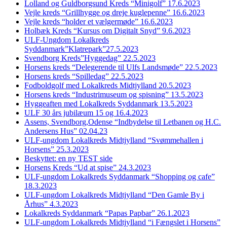
Lolland og Guldborgsund Kreds “Minigolf” 17.6.2023
Vejle kreds “Grillhygge og dreje kuglepenne” 16.6.2023
Vejle kreds “holder et vælgermøde” 16.6.2023
Holbæk Kreds “Kursus om Digitalt Snyd” 9.6.2023
ULF-Ungdom Lokalkreds
Syddanmark”Klatrepark”27.5.2023
Svendborg Kreds”Hyggedag” 22.5.2023
Horsens kreds “Delegerende til Ulfs Landsmøde” 22.5.2023
Horsens kreds “Spilledag” 22.5.2023
Fodboldgolf med Lokalkreds Midtjylland 20.5.2023
Horsens kreds “Industrimuseum og spisning” 13.5.2023
Hyggeaften med Lokalkreds Syddanmark 13.5.2023
ULF 30 års jubilæum 15 og 16.4.2023
Assens, Svendborg,Odense “Indbydelse til Letbanen og H.C.
Andersens Hus” 02.04.23
ULF-ungdom Lokalkreds Midtjylland “Svømmehallen i
Horsens” 25.3.2023
Beskyttet: en ny TEST side
Horsens Kreds “Ud at spise” 24.3.2023
ULF-ungdom Lokalkreds Syddanmark “Shopping og cafe”
18.3.2023
ULF-ungdom Lokalkreds Midtjylland “Den Gamle By i
Århus” 4.3.2023
Lokalkreds Syddanmark “Papas Papbar” 26.1.2023
ULF-ungdom Lokalkreds Midtjylland “i Fængslet i Horsens”