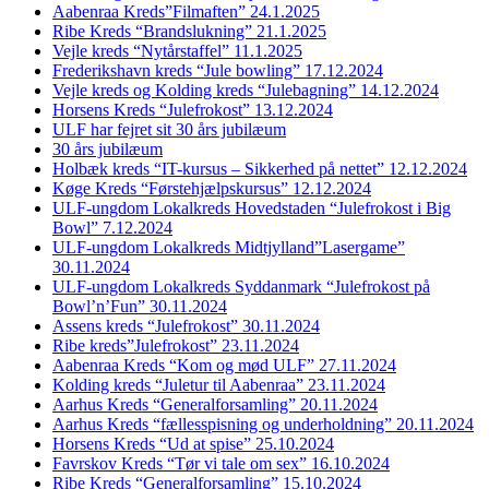
Aabenraa Kreds”Filmaften” 24.1.2025
Ribe Kreds “Brandslukning” 21.1.2025
Vejle kreds “Nytårstaffel” 11.1.2025
Frederikshavn kreds “Jule bowling” 17.12.2024
Vejle kreds og Kolding kreds “Julebagning” 14.12.2024
Horsens Kreds “Julefrokost” 13.12.2024
ULF har fejret sit 30 års jubilæum
30 års jubilæum
Holbæk kreds “IT-kursus – Sikkerhed på nettet” 12.12.2024
Køge Kreds “Førstehjælpskursus” 12.12.2024
ULF-ungdom Lokalkreds Hovedstaden “Julefrokost i Big
Bowl” 7.12.2024
ULF-ungdom Lokalkreds Midtjylland”Lasergame”
30.11.2024
ULF-ungdom Lokalkreds Syddanmark “Julefrokost på
Bowl’n’Fun” 30.11.2024
Assens kreds “Julefrokost” 30.11.2024
Ribe kreds”Julefrokost” 23.11.2024
Aabenraa Kreds “Kom og mød ULF” 27.11.2024
Kolding kreds “Juletur til Aabenraa” 23.11.2024
Aarhus Kreds “Generalforsamling” 20.11.2024
Aarhus Kreds “fællesspisning og underholdning” 20.11.2024
Horsens Kreds “Ud at spise” 25.10.2024
Favrskov Kreds “Tør vi tale om sex” 16.10.2024
Ribe Kreds “Generalforsamling” 15.10.2024