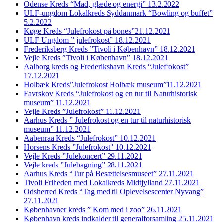
Odense Kreds “Mad, glæde og energi” 13.2.2022
ULF-ungdom Lokalkreds Syddanmark “Bowling og buffet”
5.2.2022
Køge Kreds “Julefrokost på bones”21.12.2021
ULF Ungdom ” julefrokost” 18.12.2021
Frederiksberg Kreds ”Tivoli i København” 18.12.2021
Vejle Kreds ”Tivoli i København” 18.12.2021
Aalborg kreds og Frederikshavn Kreds “Julefrokost”
17.12.2021
Holbæk Kreds”Julefrokost Holbæk museum”11.12.2021
Favrskov Kreds “Julefrokost og en tur til Naturhistorisk
museum” 11.12.2021
Vejle Kreds ”Julefrokost” 11.12.2021
Aarhus Kreds ” Julefrokost og en tur til naturhistorisk
museum” 11.12.2021
Aabenraa Kreds “Julefrokost” 10.12.2021
Horsens Kreds ”Julefrokost” 10.12.2021
Vejle Kreds ”Julekoncert” 29.11.2021
Vejle kreds ”Julebagning” 28.11.2021
Aarhus Kreds “Tur på Besættelsesmuseet” 27.11.2021
Tivoli Friheden med Lokalkreds Midtjylland 27.11.2021
Odsherred Kreds “Tag med til Oplevelsescenter Nyvang”
27.11.2021
Københavner kreds ” Kom med i zoo” 26.11.2021
København kreds indkalder til generalforsamling 25.11.2021