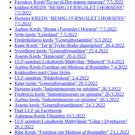
Favrskov Kreds”En tur til Det grønne museum” 7.5.2022
kolding KREDS “BESØG I FÆNGSLET I HORSENS”
7.5.2022
Horsens KREDS “BESØG I FÆNGSLET I HORSENS”
7.5.2022
Aarhus Kreds “Besøg i Fængslet i Horsens” 7.5.2022
Vejle kreds “Legoland” 7.5.2022
Frederikshavn kreds “Generalforsamling” 6.5.2022
Køge Kreds “Tur til Tycho Brahe planetarium” 26.4.2022
Svendborg kreds “Generalforsamling” 25.4.2022
Assens Kreds “Bankospil” 20.4.2022
ULF-ungdom Lokalkreds Midtjyllan “Minigolf” 9.4.2022
Aarhus Kreds Foredrag om Misbrug af Rusmidler 7.4.2022
Kokkeaften med Claus Holm
ULF-ungdom “Påskefrokost” 2.4.2022
Køge kreds “Generalforsamling” 29.3.2022
Horsens kreds “Industrimuseum og spisning” 26.3.2022
Fredericia kreds “Industrimuseum og spisning” 26.3.2022
Aarhus kreds “Industrimuseum og spisning” 26.3.2022
Assens kreds “Generalforsamlingen” 24.3.2022
Find ULF på Faceboook
Aabenraa Kreds Filmaften 19.3.2022
ULF ungdom Lokalkreds Midtjylland “Gåtur i Dyrehaven”
26.2.2022
Ribe Kreds “Foredrag om Misbrug af Rusmidler” 23.2.2022