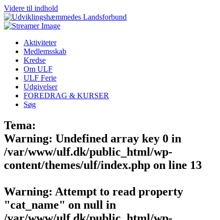
Videre til indhold
Aktiviteter
Medlemsskab
Kredse
Om ULF
ULF Ferie
Udgivelser
FOREDRAG & KURSER
Søg
Tema:
Warning
: Undefined array key 0 in
/var/www/ulf.dk/public_html/wp-
content/themes/ulf/index.php
on line
13
Warning
: Attempt to read property
"cat_name" on null in
/var/www/ulf.dk/public_html/wp-