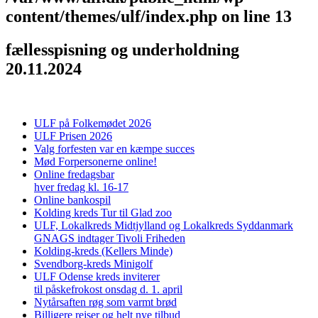
content/themes/ulf/index.php
on line
13
fællesspisning og underholdning
20.11.2024
ULF på Folkemødet 2026
ULF Prisen 2026
Valg forfesten var en kæmpe succes
Mød Forpersonerne online!
Online fredagsbar
hver fredag kl. 16-17
Online bankospil
Kolding kreds Tur til Glad zoo
ULF, Lokalkreds Midtjylland og Lokalkreds Syddanmark
GNAGS indtager Tivoli Friheden
Kolding-kreds (Kellers Minde)
Svendborg-kreds Minigolf
ULF Odense kreds inviterer
til påskefrokost onsdag d. 1. april
Nytårsaften røg som varmt brød
Billigere rejser og helt nye tilbud