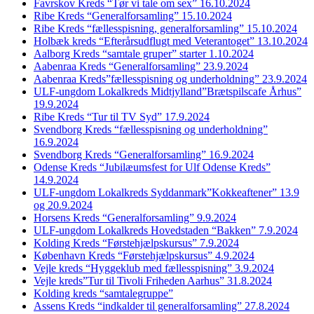
Favrskov Kreds “Tør vi tale om sex” 16.10.2024
Ribe Kreds “Generalforsamling” 15.10.2024
Ribe Kreds “fællesspisning, generalforsamling” 15.10.2024
Holbæk kreds “Efterårsudflugt med Veterantoget” 13.10.2024
Aalborg Kreds “samtale gruper” starter 1.10.2024
Aabenraa Kreds “Generalforsamling” 23.9.2024
Aabenraa Kreds”fællesspisning og underholdning” 23.9.2024
ULF-ungdom Lokalkreds Midtjylland”Brætspilscafe Århus”
19.9.2024
Ribe Kreds “Tur til TV Syd” 17.9.2024
Svendborg Kreds “fællesspisning og underholdning”
16.9.2024
Svendborg Kreds “Generalforsamling” 16.9.2024
Odense Kreds “Jubilæumsfest for Ulf Odense Kreds”
14.9.2024
ULF-ungdom Lokalkreds Syddanmark”Kokkeaftener” 13.9
og 20.9.2024
Horsens Kreds “Generalforsamling” 9.9.2024
ULF-ungdom Lokalkreds Hovedstaden “Bakken” 7.9.2024
Kolding Kreds “Førstehjælpskursus” 7.9.2024
København Kreds “Førstehjælpskursus” 4.9.2024
Vejle kreds “Hyggeklub med fællesspisning” 3.9.2024
Vejle kreds”Tur til Tivoli Friheden Aarhus” 31.8.2024
Kolding kreds “samtalegruppe”
Assens Kreds “indkalder til generalforsamling” 27.8.2024