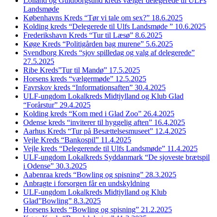
Lolland og Guldborgsund kreds vælger delegerede til ULFs
Landsmøde
Københavns Kreds “Tør vi tale om sex?” 18.6.2025
Kolding kreds “Delegerede til Ulfs Landsmøde ” 10.6.2025
Frederikshavn Kreds “Tur til Læsø” 8.6.2025
Køge Kreds “Politigården bag murene” 5.6.2025
Svendborg Kreds “sjov spilledag og valg af delegerede”
27.5.2025
Ribe Kreds”Tur til Mandø” 17.5.2025
Horsens kreds “vælgermøde” 12.5.2025
Favrskov kreds “Informationsaften” 30.4.2025
ULF-ungdom Lokalkreds Midtjylland og Klub Glad
“Forårstur” 29.4.2025
Kolding kreds “Kom med i Glad Zoo” 26.4.2025
Odense kreds “inviterer til hyggelig aften” 16.4.2025
Aarhus Kreds “Tur på Besættelsesmuseet” 12.4.2025
Vejle Kreds “Bankospil” 11.4.2025
Vejle kreds “Delegerende til Ulfs Landsmøde” 11.4.2025
ULF-ungdom Lokalkreds Syddanmark “De sjoveste brætspil
i Odense” 30.3.2025
Aabenraa kreds “Bowling og spisning” 28.3.2025
Anbragte i forsorgen får en undskyldning
ULF-ungdom Lokalkreds Midtjylland og Klub
Glad”Bowling” 8.3.2025
Horsens kreds “Bowling og spisning” 21.2.2025