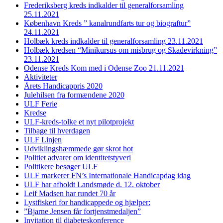
Frederiksberg kreds indkalder til generalforsamling
25.11.2021
København Kreds ” kanalrundfarts tur og biograftur”
24.11.2021
Holbæk kreds indkalder til generalforsamling 23.11.2021
Holbæk kredsen “Minikursus om misbrug og Skadevirkning”
23.11.2021
Odense Kreds Kom med i Odense Zoo 21.11.2021
Aktiviteter
Årets Handicappris 2020
Julehilsen fra formændene 2020
ULF Ferie
Kredse
ULF-kreds-tolke et nyt pilotprojekt
Tilbage til hverdagen
ULF Linjen
Udviklingshæmmede gør skrot hot
Politiet advarer om identitetstyveri
Politikere besøger ULF
ULF markerer FN’s Internationale Handicapdag idag
ULF har afholdt Landsmøde d. 12. oktober
Leif Madsen har rundet 70 år
Lystfiskeri for handicappede og hjælper:
”Bjarne Jensen får fortjenstmedaljen”
Invitation til diabeteskonference