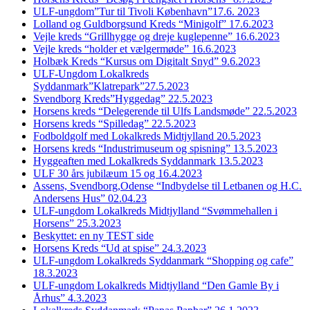
ULF-ungdom”Tur til Tivoli København”17.6. 2023
Lolland og Guldborgsund Kreds “Minigolf” 17.6.2023
Vejle kreds “Grillhygge og dreje kuglepenne” 16.6.2023
Vejle kreds “holder et vælgermøde” 16.6.2023
Holbæk Kreds “Kursus om Digitalt Snyd” 9.6.2023
ULF-Ungdom Lokalkreds
Syddanmark”Klatrepark”27.5.2023
Svendborg Kreds”Hyggedag” 22.5.2023
Horsens kreds “Delegerende til Ulfs Landsmøde” 22.5.2023
Horsens kreds “Spilledag” 22.5.2023
Fodboldgolf med Lokalkreds Midtjylland 20.5.2023
Horsens kreds “Industrimuseum og spisning” 13.5.2023
Hyggeaften med Lokalkreds Syddanmark 13.5.2023
ULF 30 års jubilæum 15 og 16.4.2023
Assens, Svendborg,Odense “Indbydelse til Letbanen og H.C.
Andersens Hus” 02.04.23
ULF-ungdom Lokalkreds Midtjylland “Svømmehallen i
Horsens” 25.3.2023
Beskyttet: en ny TEST side
Horsens Kreds “Ud at spise” 24.3.2023
ULF-ungdom Lokalkreds Syddanmark “Shopping og cafe”
18.3.2023
ULF-ungdom Lokalkreds Midtjylland “Den Gamle By i
Århus” 4.3.2023