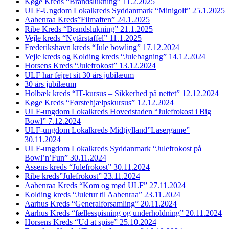
Køge Kreds “Brandslukning” 11.2.2025
ULF-Ungdom Lokalkreds Syddanmark “Minigolf” 25.1.2025
Aabenraa Kreds”Filmaften” 24.1.2025
Ribe Kreds “Brandslukning” 21.1.2025
Vejle kreds “Nytårstaffel” 11.1.2025
Frederikshavn kreds “Jule bowling” 17.12.2024
Vejle kreds og Kolding kreds “Julebagning” 14.12.2024
Horsens Kreds “Julefrokost” 13.12.2024
ULF har fejret sit 30 års jubilæum
30 års jubilæum
Holbæk kreds “IT-kursus – Sikkerhed på nettet” 12.12.2024
Køge Kreds “Førstehjælpskursus” 12.12.2024
ULF-ungdom Lokalkreds Hovedstaden “Julefrokost i Big
Bowl” 7.12.2024
ULF-ungdom Lokalkreds Midtjylland”Lasergame”
30.11.2024
ULF-ungdom Lokalkreds Syddanmark “Julefrokost på
Bowl’n’Fun” 30.11.2024
Assens kreds “Julefrokost” 30.11.2024
Ribe kreds”Julefrokost” 23.11.2024
Aabenraa Kreds “Kom og mød ULF” 27.11.2024
Kolding kreds “Juletur til Aabenraa” 23.11.2024
Aarhus Kreds “Generalforsamling” 20.11.2024
Aarhus Kreds “fællesspisning og underholdning” 20.11.2024
Horsens Kreds “Ud at spise” 25.10.2024