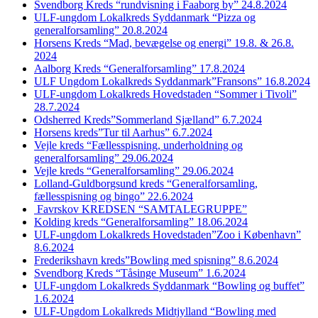
Svendborg Kreds “rundvisning i Faaborg by” 24.8.2024
ULF-ungdom Lokalkreds Syddanmark “Pizza og
generalforsamling” 20.8.2024
Horsens Kreds “Mad, bevægelse og energi” 19.8. & 26.8.
2024
Aalborg Kreds “Generalforsamling” 17.8.2024
ULF Ungdom Lokalkreds Syddanmark”Fransons” 16.8.2024
ULF-ungdom Lokalkreds Hovedstaden “Sommer i Tivoli”
28.7.2024
Odsherred Kreds”Sommerland Sjælland” 6.7.2024
Horsens kreds”Tur til Aarhus” 6.7.2024
Vejle kreds “Fællesspisning, underholdning og
generalforsamling” 29.06.2024
Vejle kreds “Generalforsamling” 29.06.2024
Lolland-Guldborgsund kreds “Generalforsamling,
fællesspisning og bingo” 22.6.2024
Favrskov KREDSEN “SAMTALEGRUPPE”
Kolding kreds “Generalforsamling” 18.06.2024
ULF-ungdom Lokalkreds Hovedstaden”Zoo i København”
8.6.2024
Frederikshavn kreds”Bowling med spisning” 8.6.2024
Svendborg Kreds “Tåsinge Museum” 1.6.2024
ULF-ungdom Lokalkreds Syddanmark “Bowling og buffet”
1.6.2024
ULF-Ungdom Lokalkreds Midtjylland “Bowling med