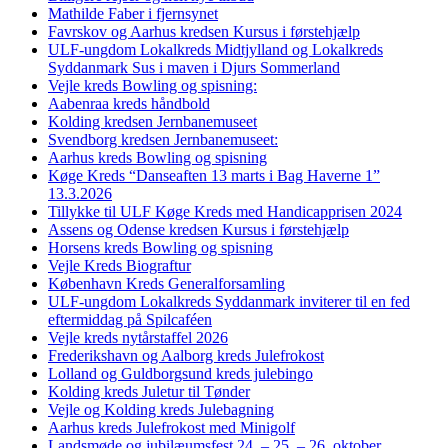
Mathilde Faber i fjernsynet
Favrskov og Aarhus kredsen Kursus i førstehjælp
ULF-ungdom Lokalkreds Midtjylland og Lokalkreds
Syddanmark Sus i maven i Djurs Sommerland
Vejle kreds Bowling og spisning:
Aabenraa kreds håndbold
Kolding kredsen Jernbanemuseet
Svendborg kredsen Jernbanemuseet:
Aarhus kreds Bowling og spisning
Køge Kreds “Danseaften 13 marts i Bag Haverne 1”
13.3.2026
Tillykke til ULF Køge Kreds med Handicapprisen 2024
Assens og Odense kredsen Kursus i førstehjælp
Horsens kreds Bowling og spisning
Vejle Kreds Biograftur
København Kreds Generalforsamling
ULF-ungdom Lokalkreds Syddanmark inviterer til en fed
eftermiddag på Spilcaféen
Vejle kreds nytårstaffel 2026
Frederikshavn og Aalborg kreds Julefrokost
Lolland og Guldborgsund kreds julebingo
Kolding kreds Juletur til Tønder
Vejle og Kolding kreds Julebagning
Aarhus kreds Julefrokost med Minigolf
Landsmøde og jubilæumsfest 24. – 25. – 26. oktober