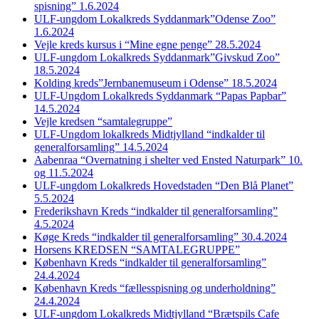
spisning” 1.6.2024
ULF-ungdom Lokalkreds Syddanmark”Odense Zoo”
1.6.2024
Vejle kreds kursus i “Mine egne penge” 28.5.2024
ULF-ungdom Lokalkreds Syddanmark”Givskud Zoo”
18.5.2024
Kolding kreds”Jernbanemuseum i Odense” 18.5.2024
ULF-Ungdom Lokalkreds Syddanmark “Papas Papbar”
14.5.2024
Vejle kredsen “samtalegruppe”
ULF-Ungdom lokalkreds Midtjylland “indkalder til
generalforsamling” 14.5.2024
Aabenraa “Overnatning i shelter ved Ensted Naturpark” 10.
og 11.5.2024
ULF-ungdom Lokalkreds Hovedstaden “Den Blå Planet”
5.5.2024
Frederikshavn Kreds “indkalder til generalforsamling”
4.5.2024
Køge Kreds “indkalder til generalforsamling” 30.4.2024
Horsens KREDSEN “SAMTALEGRUPPE”
København Kreds “indkalder til generalforsamling”
24.4.2024
København Kreds “fællesspisning og underholdning”
24.4.2024
ULF-ungdom Lokalkreds Midtjylland “Brætspils Cafe