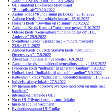
Aabenraa Kreds “Filmaften” 5.11.2022
ULF-ungdom Lokalkreds Midtjylland
“Brætspilscafe”29.10.2022
Aarhus Kreds “Rundvisning på Dokk1” 20.10.2022
Aalborg Kreds “Førstehjælpskursus” 12.10.2022
Horsens kreds “Bowling og spisning” 7.10.2022
Aabenraa Kreds Kursus i ”mine egne penge” 5.10.2022
Odense kreds “Generalforsamling og oplæg om H.C.
Andersen” 29.9.2022
Svendborg Kreds “Lækker mad – mindre madspild”
23.9.+12.11.2022
Aalborg Kreds og Frederikshavn kreds “Udflugt til
Ørnereservat” 17.9.2022
Åbent hus Indvielse af nye lokaler 16.9.2022
Aabenraa kreds “indkalder til generalforsamling” 13.9.2022
Fredericia kreds “indkalder til generalforsamling” 7.9.2022
Holbæk kreds “indkalder til generalforsamling” 5.9.2022
København kreds “indkalder til generalforsamling” 31.8.2022
Indvielse af nye lokaler 27.8.2022
Ny hjemmeside “Forebyg overgreb mod børn og unge med
handicap”
internationalt arbejde i ULF
Nu er ULF flyttet i nye og større lokaler
hjælp til at blive vaccineret
Evalueringsrapport ULF-tolke