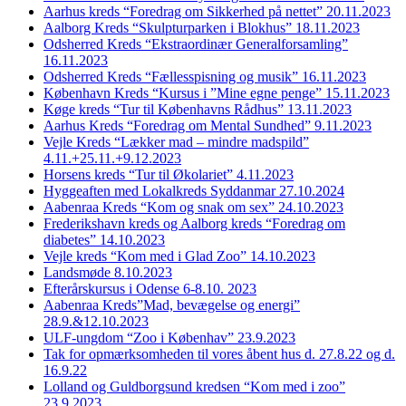
Aarhus kreds “Foredrag om Sikkerhed på nettet” 20.11.2023
Aalborg Kreds “Skulpturparken i Blokhus” 18.11.2023
Odsherred Kreds “Ekstraordinær Generalforsamling”
16.11.2023
Odsherred Kreds “Fællesspisning og musik” 16.11.2023
København Kreds “Kursus i ”Mine egne penge” 15.11.2023
Køge kreds “Tur til Københavns Rådhus” 13.11.2023
Aarhus Kreds “Foredrag om Mental Sundhed” 9.11.2023
Vejle Kreds “Lækker mad – mindre madspild”
4.11.+25.11.+9.12.2023
Horsens kreds “Tur til Økolariet” 4.11.2023
Hyggeaften med Lokalkreds Syddanmar 27.10.2024
Aabenraa Kreds “Kom og snak om sex” 24.10.2023
Frederikshavn kreds og Aalborg kreds “Foredrag om
diabetes” 14.10.2023
Vejle kreds “Kom med i Glad Zoo” 14.10.2023
Landsmøde 8.10.2023
Efterårskursus i Odense 6-8.10. 2023
Aabenraa Kreds”Mad, bevægelse og energi”
28.9.&12.10.2023
ULF-ungdom “Zoo i Københav” 23.9.2023
Tak for opmærksomheden til vores åbent hus d. 27.8.22 og d.
16.9.22
Lolland og Guldborgsund kredsen “Kom med i zoo”
23.9.2023