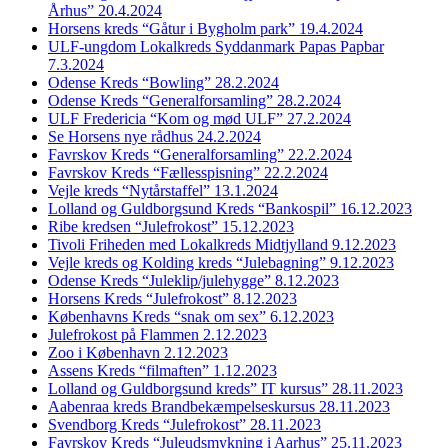
Århus” 20.4.2024
Horsens kreds “Gåtur i Bygholm park” 19.4.2024
ULF-ungdom Lokalkreds Syddanmark Papas Papbar
7.3.2024
Odense Kreds “Bowling” 28.2.2024
Odense Kreds “Generalforsamling” 28.2.2024
ULF Fredericia “Kom og mød ULF” 27.2.2024
Se Horsens nye rådhus 24.2.2024
Favrskov Kreds “Generalforsamling” 22.2.2024
Favrskov Kreds “Fællesspisning” 22.2.2024
Vejle kreds “Nytårstaffel” 13.1.2024
Lolland og Guldborgsund Kreds “Bankospil” 16.12.2023
Ribe kredsen “Julefrokost” 15.12.2023
Tivoli Friheden med Lokalkreds Midtjylland 9.12.2023
Vejle kreds og Kolding kreds “Julebagning” 9.12.2023
Odense Kreds “Juleklip/julehygge” 8.12.2023
Horsens Kreds “Julefrokost” 8.12.2023
Københavns Kreds “snak om sex” 6.12.2023
Julefrokost på Flammen 2.12.2023
Zoo i København 2.12.2023
Assens Kreds “filmaften” 1.12.2023
Lolland og Guldborgsund kreds” IT kursus” 28.11.2023
Aabenraa kreds Brandbekæmpelseskursus 28.11.2023
Svendborg Kreds “Julefrokost” 28.11.2023
Favrskov Kreds “Juleudsmykning i Aarhus” 25.11.2023