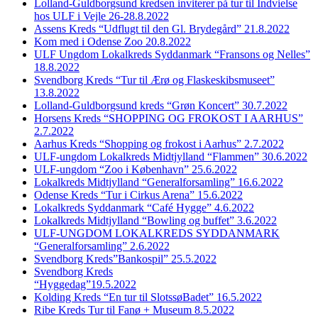
Lolland-Guldborgsund kredsen inviterer på tur til Indvielse
hos ULF i Vejle 26-28.8.2022
Assens Kreds “Udflugt til den Gl. Brydegård” 21.8.2022
Kom med i Odense Zoo 20.8.2022
ULF Ungdom Lokalkreds Syddanmark “Fransons og Nelles”
18.8.2022
Svendborg Kreds “Tur til Ærø og Flaskeskibsmuseet”
13.8.2022
Lolland-Guldborgsund kreds “Grøn Koncert” 30.7.2022
Horsens Kreds “SHOPPING OG FROKOST I AARHUS”
2.7.2022
Aarhus Kreds “Shopping og frokost i Aarhus” 2.7.2022
ULF-ungdom Lokalkreds Midtjylland “Flammen” 30.6.2022
ULF-ungdom “Zoo i København” 25.6.2022
Lokalkreds Midtjylland “Generalforsamling” 16.6.2022
Odense Kreds “Tur i Cirkus Arena” 15.6.2022
Lokalkreds Syddanmark “Café Hygge” 4.6.2022
Lokalkreds Midtjylland “Bowling og buffet” 3.6.2022
ULF-UNGDOM LOKALKREDS SYDDANMARK
“Generalforsamling” 2.6.2022
Svendborg Kreds”Bankospil” 25.5.2022
Svendborg Kreds
“Hyggedag”19.5.2022
Kolding Kreds “En tur til SlotssøBadet” 16.5.2022
Ribe Kreds Tur til Fanø + Museum 8.5.2022