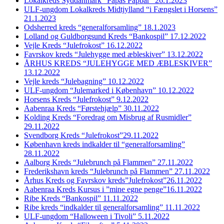
Lokalkreds Syddanmark “Papas Papbar” 26.1.2023
ULF-ungdom Lokalkreds Midtjylland “i Fængslet i Horsens”
21.1.2023
Odsherred kreds “generalforsamling” 18.1.2023
Lolland og Guldborgsund Kreds “Bankospil” 17.12.2022
Vejle Kreds “Julefrokost” 16.12.2022
Favrskov kreds “Julehygge med æbleskiver” 13.12.2022
ÅRHUS KREDS “JULEHYGGE MED ÆBLESKIVER”
13.12.2022
Vejle kreds “Julebagning” 10.12.2022
ULF-ungdom “Julemarked i København” 10.12.2022
Horsens Kreds “Julefrokost” 9.12.2022
Aabenraa Kreds “Førstehjælp” 30.11.2022
Kolding Kreds “Foredrag om Misbrug af Rusmidler”
29.11.2022
Svendborg Kreds “Julefrokost”29.11.2022
København kreds indkalder til “generalforsamling”
28.11.2022
Aalborg Kreds “Julebrunch på Flammen” 27.11.2022
Frederikshavn kreds “Julebrunch på Flammen” 27.11.2022
Århus Kreds og Favrskov kreds”Julefrokost”26.11.2022
Aabenraa Kreds Kursus i ”mine egne penge”16.11.2022
Ribe Kreds “Bankospil” 11.11.2022
Ribe kreds “indkalder til generalforsamling” 11.11.2022
ULF-ungdom “Halloween i Tivoli” 5.11.2022