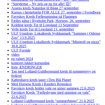
”Spejdertur – Ny pris og nu for alle! 😊”
Assens kreds Naturdag til Bågø 27 september
Kursus i førstehjælp FOR ALLE 27. september i Svendborg
Favrskov Kreds Fællesspisning på Flammen
Fælles gåtur i Bygholm Park, Horsens, 26. september
Kolding kreds Tur til Legoland 13 September
Vejle kreds Tur til Legoland 13. september
ULF Ungdom, Lokalkreds Syddanmark “Sammen i Odense
Zoo” 13.9.2025
ULF-Ungdom Lokalkreds Syddanmark “Minigolf og pizza”
30.8.2025
ULF Forside
video
eu valget 2024
kontoret lukket kursusdag
ferie ÆNDRINGER
Tag med Lolland-Guldborgsund kreds til sommerrevy og
frokost
København kreds tager i Den Blå Planet
Med Horsens Kreds i Randers Regnskov
Favrskov kreds holder valg og spiser sammen 22.6.2025
Favrskov Kreds “Fælleshygge med spisning og valg”
22.6.2025
Lolland Guldborgsund kreds “sommerbingo” 21.6.2025