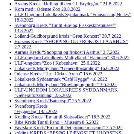
Assens Kreds “Udflugt til den Gl. Brydegård” 21.8.2022
Kom med i Odense Zoo 20.8.2022
ULF Ungdom Lokalkreds Syddanmark “Fransons og Nelles”
18.8.2022
Svendborg Kreds “Tur til Ærø og Flaskeskibsmuseet”
13.8.2022
Lolland-Guldborgsund kreds “Grøn Koncert” 30.7.2022
Horsens Kreds “SHOPPING OG FROKOST I AARHUS”
2.7.2022
Aarhus Kreds “Shopping og frokost i Aarhus” 2.7.2022
ULF-ungdom Lokalkreds Midtjylland “Flammen” 30.6.2022
ULF-ungdom “Zoo i København” 25.6.2022
Lokalkreds Midtjylland “Generalforsamling” 16.6.2022
Odense Kreds “Tur i Cirkus Arena” 15.6.2022
Lokalkreds Syddanmark “Café Hygge” 4.6.2022
Lokalkreds Midtjylland “Bowling og buffet” 3.6.2022
ULF-UNGDOM LOKALKREDS SYDDANMARK
“Generalforsamling” 2.6.2022
Svendborg Kreds”Bankospil” 25.5.2022
Svendborg Kreds
“Hyggedag”19.5.2022
Kolding Kreds “En tur til SlotssøBadet” 16.5.2022
Ribe Kreds Tur til Fanø + Museum 8.5.2022
Favrskov Kreds”En tur til Det grønne museum” 7.5.2022
kolding KREDS “BESØG I FÆNGSLET I HORSENS”