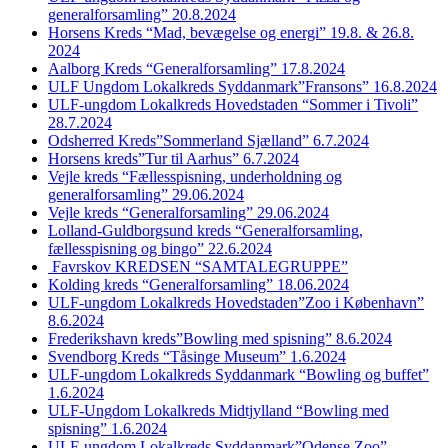
generalforsamling” 20.8.2024
Horsens Kreds “Mad, bevægelse og energi” 19.8. & 26.8.
2024
Aalborg Kreds “Generalforsamling” 17.8.2024
ULF Ungdom Lokalkreds Syddanmark”Fransons” 16.8.2024
ULF-ungdom Lokalkreds Hovedstaden “Sommer i Tivoli”
28.7.2024
Odsherred Kreds”Sommerland Sjælland” 6.7.2024
Horsens kreds”Tur til Aarhus” 6.7.2024
Vejle kreds “Fællesspisning, underholdning og
generalforsamling” 29.06.2024
Vejle kreds “Generalforsamling” 29.06.2024
Lolland-Guldborgsund kreds “Generalforsamling,
fællesspisning og bingo” 22.6.2024
Favrskov KREDSEN “SAMTALEGRUPPE”
Kolding kreds “Generalforsamling” 18.06.2024
ULF-ungdom Lokalkreds Hovedstaden”Zoo i København”
8.6.2024
Frederikshavn kreds”Bowling med spisning” 8.6.2024
Svendborg Kreds “Tåsinge Museum” 1.6.2024
ULF-ungdom Lokalkreds Syddanmark “Bowling og buffet”
1.6.2024
ULF-Ungdom Lokalkreds Midtjylland “Bowling med
spisning” 1.6.2024
ULF-ungdom Lokalkreds Syddanmark”Odense Zoo”