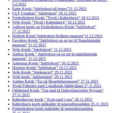
5.2.2022
Køge Kreds “Julefrokost på bones”21.12.2021
ULF Ungdom ” julefrokost” 18.12.2021
Frederiksberg Kreds ”Tivoli i København” 18.12.2021
Vejle Kreds ”Tivoli i København” 18.12.2021
Aalborg kreds og Frederikshavn Kreds “Julefrokost”
17.12.2021
Holbæk Kreds”Julefrokost Holbæk museum”11.12.2021
Favrskov Kreds “Julefrokost og en tur til Naturhistorisk
museum” 11.12.2021
Vejle Kreds ”Julefrokost” 11.12.2021
Aarhus Kreds ” Julefrokost og en tur til naturhistorisk
museum” 11.12.2021
Aabenraa Kreds “Julefrokost” 10.12.2021
Horsens Kreds ”Julefrokost” 10.12.2021
Vejle Kreds ”Julekoncert” 29.11.2021
Vejle kreds ”Julebagning” 28.11.2021
Aarhus Kreds “Tur på Besættelsesmuseet” 27.11.2021
Tivoli Friheden med Lokalkreds Midtjylland 27.11.2021
Odsherred Kreds “Tag med til Oplevelsescenter Nyvang”
27.11.2021
Københavner kreds ” Kom med i zoo” 26.11.2021
København kreds indkalder til generalforsamling 25.11.2021
Frederiksberg kreds indkalder til generalforsamling