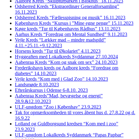
Aalborg Kreds “Skulpturparken i Blokhus” 18.11.2023
Odsherred Kreds “Ekstraordinær Generalforsamling”
16.11.2023
Odsherred Kreds “Fællesspisning og musik” 16.11.2023
København Kreds “Kursus i ”Mine egne penge” 15.11.2023
Køge kreds “Tur til Københavns Rådhus” 13.11.2023
Aarhus Kreds “Foredrag om Mental Sundhed” 9.11.2023
Vejle Kreds “Lækker mad – mindre madspild”
4.11.+25.11.+9.12.2023
Horsens kreds “Tur til Økolariet” 4.11.2023
Hyggeaften med Lokalkreds Syddanmar 27.10.2024
Aabenraa Kreds “Kom og snak om sex” 24.10.2023
Frederikshavn kreds og Aalborg kreds “Foredrag om
diabetes” 14.10.2023
Vejle kreds “Kom med i Glad Zoo” 14.10.2023
Landsmøde 8.10.2023
Efterårskursus i Odense 6-8.10. 2023
Aabenraa Kreds”Mad, bevægelse og energi”
28.9.&12.10.2023
ULF-ungdom “Zoo i Københav” 23.9.2023
Tak for opmærksomheden til vores åbent hus d. 27.8.22 og d.
16.9.22
Lolland og Guldborgsund kredsen “Kom med i zoo”
23.9.2023
ULF-ungdom Lokalkreds Syddanmark “Papas Papbar”