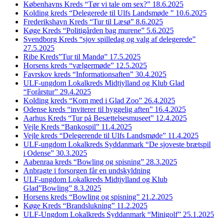
Københavns Kreds “Tør vi tale om sex?” 18.6.2025
Kolding kreds “Delegerede til Ulfs Landsmøde ” 10.6.2025
Frederikshavn Kreds “Tur til Læsø” 8.6.2025
Køge Kreds “Politigården bag murene” 5.6.2025
Svendborg Kreds “sjov spilledag og valg af delegerede”
27.5.2025
Ribe Kreds”Tur til Mandø” 17.5.2025
Horsens kreds “vælgermøde” 12.5.2025
Favrskov kreds “Informationsaften” 30.4.2025
ULF-ungdom Lokalkreds Midtjylland og Klub Glad
“Forårstur” 29.4.2025
Kolding kreds “Kom med i Glad Zoo” 26.4.2025
Odense kreds “inviterer til hyggelig aften” 16.4.2025
Aarhus Kreds “Tur på Besættelsesmuseet” 12.4.2025
Vejle Kreds “Bankospil” 11.4.2025
Vejle kreds “Delegerende til Ulfs Landsmøde” 11.4.2025
ULF-ungdom Lokalkreds Syddanmark “De sjoveste brætspil
i Odense” 30.3.2025
Aabenraa kreds “Bowling og spisning” 28.3.2025
Anbragte i forsorgen får en undskyldning
ULF-ungdom Lokalkreds Midtjylland og Klub
Glad”Bowling” 8.3.2025
Horsens kreds “Bowling og spisning” 21.2.2025
Køge Kreds “Brandslukning” 11.2.2025
ULF-Ungdom Lokalkreds Syddanmark “Minigolf” 25.1.2025