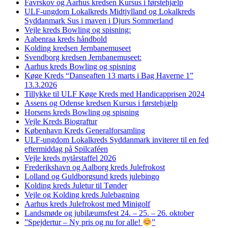
Favrskov og Aarhus kredsen Kursus i førstehjælp
ULF-ungdom Lokalkreds Midtjylland og Lokalkreds
Syddanmark Sus i maven i Djurs Sommerland
Vejle kreds Bowling og spisning:
Aabenraa kreds håndbold
Kolding kredsen Jernbanemuseet
Svendborg kredsen Jernbanemuseet:
Aarhus kreds Bowling og spisning
Køge Kreds “Danseaften 13 marts i Bag Haverne 1”
13.3.2026
Tillykke til ULF Køge Kreds med Handicapprisen 2024
Assens og Odense kredsen Kursus i førstehjælp
Horsens kreds Bowling og spisning
Vejle Kreds Biograftur
København Kreds Generalforsamling
ULF-ungdom Lokalkreds Syddanmark inviterer til en fed
eftermiddag på Spilcaféen
Vejle kreds nytårstaffel 2026
Frederikshavn og Aalborg kreds Julefrokost
Lolland og Guldborgsund kreds julebingo
Kolding kreds Juletur til Tønder
Vejle og Kolding kreds Julebagning
Aarhus kreds Julefrokost med Minigolf
Landsmøde og jubilæumsfest 24. – 25. – 26. oktober
”Spejdertur – Ny pris og nu for alle!
”