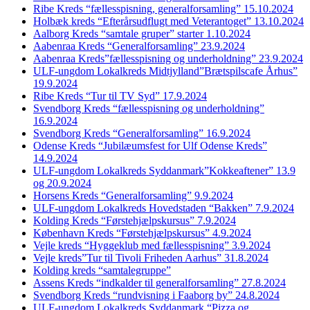
Ribe Kreds “fællesspisning, generalforsamling” 15.10.2024
Holbæk kreds “Efterårsudflugt med Veterantoget” 13.10.2024
Aalborg Kreds “samtale gruper” starter 1.10.2024
Aabenraa Kreds “Generalforsamling” 23.9.2024
Aabenraa Kreds”fællesspisning og underholdning” 23.9.2024
ULF-ungdom Lokalkreds Midtjylland”Brætspilscafe Århus”
19.9.2024
Ribe Kreds “Tur til TV Syd” 17.9.2024
Svendborg Kreds “fællesspisning og underholdning”
16.9.2024
Svendborg Kreds “Generalforsamling” 16.9.2024
Odense Kreds “Jubilæumsfest for Ulf Odense Kreds”
14.9.2024
ULF-ungdom Lokalkreds Syddanmark”Kokkeaftener” 13.9
og 20.9.2024
Horsens Kreds “Generalforsamling” 9.9.2024
ULF-ungdom Lokalkreds Hovedstaden “Bakken” 7.9.2024
Kolding Kreds “Førstehjælpskursus” 7.9.2024
København Kreds “Førstehjælpskursus” 4.9.2024
Vejle kreds “Hyggeklub med fællesspisning” 3.9.2024
Vejle kreds”Tur til Tivoli Friheden Aarhus” 31.8.2024
Kolding kreds “samtalegruppe”
Assens Kreds “indkalder til generalforsamling” 27.8.2024
Svendborg Kreds “rundvisning i Faaborg by” 24.8.2024
ULF-ungdom Lokalkreds Syddanmark “Pizza og