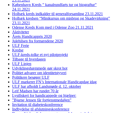
25.11.2021
København Kreds ” kanalrundfarts tur og biograftur”
24.11.2021
Holbæk kreds indkalder til generalforsamling 23.11.2021
Holbæk kredsen “Minikursus om misbrug og Skadevirkning”
23.11.2021
Odense Kreds Kom med i Odense Zoo 21.11.2021
Aktiviteter
Årets Handicappris 2020
Julehilsen fra formændene 2020
ULF Ferie
Kredse
ULF-kreds-tolke et nyt pilotprojekt
Tilbage til hverdagen
ULF Linjen
Udviklingshæmmede gør skrot hot
Politiet advarer om identitetstyveri
Politikere besøger ULF
ULF markerer FN’s Internationale Handicapdag idag
ULF har afholdt Landsmøde d. 12. oktober
Leif Madsen har rundet 70 år
Lystfiskeri for handicappede og hjælper:
”Bjarne Jensen får fortjenstmedaljen”
Invitation til diabeteskonference
Indbydelse til afslutningskonference