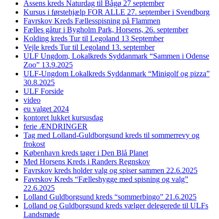
Assens kreds Naturdag til Bågø 27 september
Kursus i førstehjælp FOR ALLE 27. september i Svendborg
Favrskov Kreds Fællesspisning på Flammen
Fælles gåtur i Bygholm Park, Horsens, 26. september
Kolding kreds Tur til Legoland 13 September
Vejle kreds Tur til Legoland 13. september
ULF Ungdom, Lokalkreds Syddanmark “Sammen i Odense
Zoo” 13.9.2025
ULF-Ungdom Lokalkreds Syddanmark “Minigolf og pizza”
30.8.2025
ULF Forside
video
eu valget 2024
kontoret lukket kursusdag
ferie ÆNDRINGER
Tag med Lolland-Guldborgsund kreds til sommerrevy og
frokost
København kreds tager i Den Blå Planet
Med Horsens Kreds i Randers Regnskov
Favrskov kreds holder valg og spiser sammen 22.6.2025
Favrskov Kreds “Fælleshygge med spisning og valg”
22.6.2025
Lolland Guldborgsund kreds “sommerbingo” 21.6.2025
Lolland og Guldborgsund kreds vælger delegerede til ULFs
Landsmøde