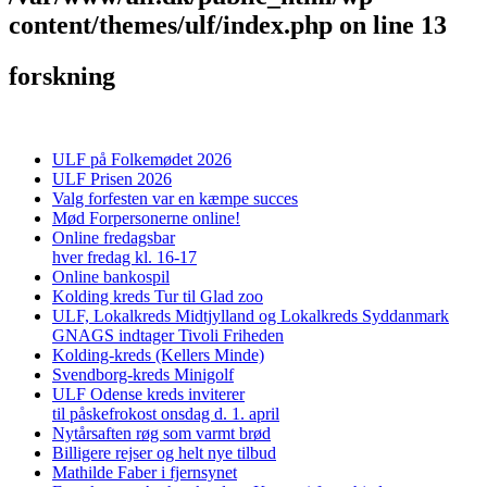
content/themes/ulf/index.php
on line
13
forskning
ULF på Folkemødet 2026
ULF Prisen 2026
Valg forfesten var en kæmpe succes
Mød Forpersonerne online!
Online fredagsbar
hver fredag kl. 16-17
Online bankospil
Kolding kreds Tur til Glad zoo
ULF, Lokalkreds Midtjylland og Lokalkreds Syddanmark
GNAGS indtager Tivoli Friheden
Kolding-kreds (Kellers Minde)
Svendborg-kreds Minigolf
ULF Odense kreds inviterer
til påskefrokost onsdag d. 1. april
Nytårsaften røg som varmt brød
Billigere rejser og helt nye tilbud
Mathilde Faber i fjernsynet