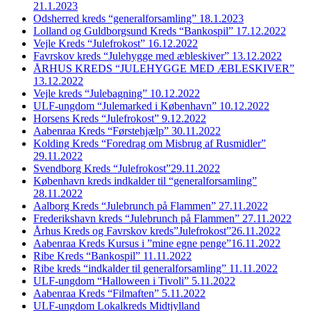
21.1.2023
Odsherred kreds “generalforsamling” 18.1.2023
Lolland og Guldborgsund Kreds “Bankospil” 17.12.2022
Vejle Kreds “Julefrokost” 16.12.2022
Favrskov kreds “Julehygge med æbleskiver” 13.12.2022
ÅRHUS KREDS “JULEHYGGE MED ÆBLESKIVER”
13.12.2022
Vejle kreds “Julebagning” 10.12.2022
ULF-ungdom “Julemarked i København” 10.12.2022
Horsens Kreds “Julefrokost” 9.12.2022
Aabenraa Kreds “Førstehjælp” 30.11.2022
Kolding Kreds “Foredrag om Misbrug af Rusmidler”
29.11.2022
Svendborg Kreds “Julefrokost”29.11.2022
København kreds indkalder til “generalforsamling”
28.11.2022
Aalborg Kreds “Julebrunch på Flammen” 27.11.2022
Frederikshavn kreds “Julebrunch på Flammen” 27.11.2022
Århus Kreds og Favrskov kreds”Julefrokost”26.11.2022
Aabenraa Kreds Kursus i ”mine egne penge”16.11.2022
Ribe Kreds “Bankospil” 11.11.2022
Ribe kreds “indkalder til generalforsamling” 11.11.2022
ULF-ungdom “Halloween i Tivoli” 5.11.2022
Aabenraa Kreds “Filmaften” 5.11.2022
ULF-ungdom Lokalkreds Midtjylland