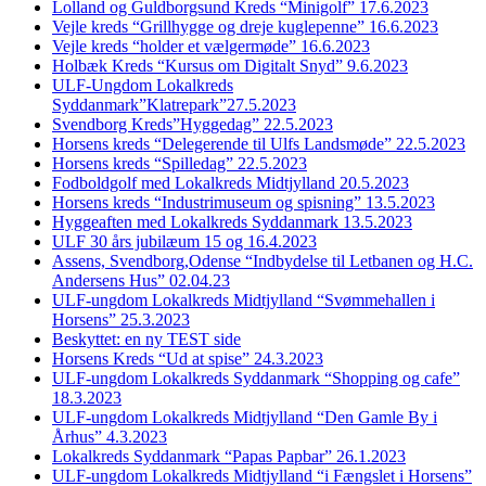
Lolland og Guldborgsund Kreds “Minigolf” 17.6.2023
Vejle kreds “Grillhygge og dreje kuglepenne” 16.6.2023
Vejle kreds “holder et vælgermøde” 16.6.2023
Holbæk Kreds “Kursus om Digitalt Snyd” 9.6.2023
ULF-Ungdom Lokalkreds
Syddanmark”Klatrepark”27.5.2023
Svendborg Kreds”Hyggedag” 22.5.2023
Horsens kreds “Delegerende til Ulfs Landsmøde” 22.5.2023
Horsens kreds “Spilledag” 22.5.2023
Fodboldgolf med Lokalkreds Midtjylland 20.5.2023
Horsens kreds “Industrimuseum og spisning” 13.5.2023
Hyggeaften med Lokalkreds Syddanmark 13.5.2023
ULF 30 års jubilæum 15 og 16.4.2023
Assens, Svendborg,Odense “Indbydelse til Letbanen og H.C.
Andersens Hus” 02.04.23
ULF-ungdom Lokalkreds Midtjylland “Svømmehallen i
Horsens” 25.3.2023
Beskyttet: en ny TEST side
Horsens Kreds “Ud at spise” 24.3.2023
ULF-ungdom Lokalkreds Syddanmark “Shopping og cafe”
18.3.2023
ULF-ungdom Lokalkreds Midtjylland “Den Gamle By i
Århus” 4.3.2023
Lokalkreds Syddanmark “Papas Papbar” 26.1.2023
ULF-ungdom Lokalkreds Midtjylland “i Fængslet i Horsens”