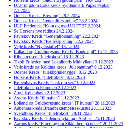
Horsens kreds “Gåtur i Bygholm park” 19.4.2024
ULF-ungdom Lokalkreds Syddanmark Papas Papbar
7.3.2024
Odense Kreds “Bowling” 28.2.2024
Odense Kreds “Generalforsamling” 28.2.2024
ULF Fredericia “Kom og mød ULF” 27.2.2024
Se Horsens nye rådhus 24.2.2024
Favrskov Kreds “Generalforsamling” 22.2.2024
Favrskov Kreds “Fællesspisning” 22.2.2024
Vejle kreds “Nytårstaffel” 13.1.2024
Lolland og Guldborgsund Kreds “Bankospil” 16.12.2023
Ribe kredsen “Julefrokost” 15.12.2023
Tivoli Friheden med Lokalkreds Midtjylland 9.12.2023
Vejle kreds og Kolding kreds “Julebagning” 9.12.2023
Odense Kreds “Juleklip/julehygge” 8.12.2023
Horsens Kreds “Julefrokost” 8.12.2023
Københavns Kreds “snak om sex” 6.12.2023
Julefrokost på Flammen 2.12.2023
Zoo i København 2.12.2023
Assens Kreds “filmaften” 1.12.2023
Lolland og Guldborgsund kreds” IT kursus” 28.11.2023
Aabenraa kreds Brandbekæmpelseskursus 28.11.2023
Svendborg Kreds “Julefrokost” 28.11.2023
Favrskov Kreds “Juleudsmykning i Aarhus” 25.11.2023
Aarhus kreds “Foredrag om Sikkerhed på nettet” 20.11.2023