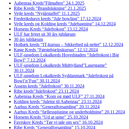
Aabenraa Kreds”Filmaften” 24.1.2025
Ribe Kreds “Brandslukning” 21.1.2025
Vejle kreds “Nytårstaffel” 11.1.2025
Frederikshavn kreds “Jule bowling” 17.12.2024
Vejle kreds og Kolding kreds “Julebagning” 14.12.2024
Horsens Kreds “Julefrokost” 13.12.2024
ULF har fejret sit 30 års jubilæum
30 års jubilæum
Holbæk kreds “IT-kursus – Sikkerhed på nettet” 12.12.2024
Køge Kreds “Førstehjælpskursus” 12.12.2024
ULF-ungdom Lokalkreds Hovedstaden “Julefrokost i Big
Bowl” 7.12.2024
ULF-ungdom Lokalkreds Midtjylland”Lasergame”
30.11.2024
ULF-ungdom Lokalkreds Syddanmark “Julefrokost på
Bowl’n’Fun” 30.11.2024
Assens kreds “Julefrokost” 30.11.2024
Ribe kreds”Julefrokost” 23.11.2024
Aabenraa Kreds “Kom og mød ULF” 27.11.2024
Kolding kreds “Juletur til Aabenraa” 23.11.2024
Aarhus Kreds “Generalforsamling” 20.11.2024
Aarhus Kreds “fællesspisning og underholdning” 20.11.2024
Horsens Kreds “Ud at spise” 25.10.2024
Favrskov Kreds “Tør vi tale om sex” 16.10.2024
Ribe Kreds “Generalforsamling” 15.10.2024