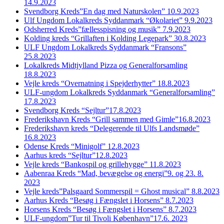
14.9.2023
Svendborg Kreds”En dag med Naturskolen” 10.9.2023
Ulf Ungdom Lokalkreds Syddanmark “Økolariet” 9.9.2023
Odsherred Kreds”fællesspisning og musik” 7.9.2023
Kolding kreds “Grillaften i Kolding Legepark” 30.8.2023
ULF Ungdom Lokalkreds Syddanmark “Fransons”
25.8.2023
Lokalkreds Midtjylland Pizza og Generalforsamling
18.8.2023
Vejle kreds “Overnatning i Spejderhytter” 18.8.2023
ULF-ungdom Lokalkreds Syddanmark “Generalforsamling”
17.8.2023
Svendborg Kreds “Sejltur”17.8.2023
Frederikshavn Kreds “Grill sammen med Gimle”16.8.2023
Frederikshavn kreds “Delegerende til Ulfs Landsmøde”
16.8.2023
Odense Kreds “Minigolf” 12.8.2023
Aarhus kreds “Sejltur”12.8.2023
Vejle kreds “Bankospil og grillehygge” 11.8.2023
Aabenraa Kreds “Mad, bevægelse og energi”9. og 23. 8.
2023
Vejle kreds”Palsgaard Sommerspil = Ghost musical” 8.8.2023
Aarhus Kreds “Besøg i Fængslet i Horsens” 8.7.2023
Horsens Kreds “Besøg i Fængslet i Horsens” 8.7.2023
ULF-ungdom”Tur til Tivoli København”17.6. 2023