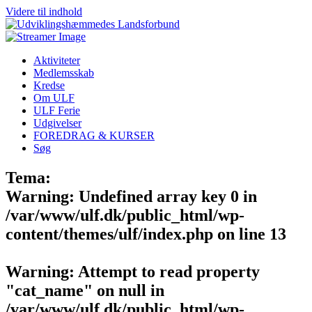
Videre til indhold
Aktiviteter
Medlemsskab
Kredse
Om ULF
ULF Ferie
Udgivelser
FOREDRAG & KURSER
Søg
Tema:
Warning
: Undefined array key 0 in
/var/www/ulf.dk/public_html/wp-
content/themes/ulf/index.php
on line
13
Warning
: Attempt to read property
"cat_name" on null in
/var/www/ulf.dk/public_html/wp-