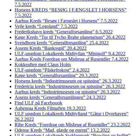
7.5.2022
Horsens KREDS “BESØG I FÆNGSLET I HORSENS”
7.5.2022
Aarhus Kreds “Besøg i Fængslet i Horsens” 7.5.2022
Vejle kreds “Legoland” 7.5.2022
Frederikshavn kreds “Generalforsamling” 6.5.2022
Køge Kreds “Tur til Tycho Brahe planetarium” 26.4.2022
Svendborg kreds “Generalforsamling” 25.4.2022
Assens Kreds “Bankospil” 20.4.2022
ULF-ungdom Lokalkreds Midtjyllan “Minigolf” 9.4.2022
Aarhus Kreds Foredrag om Misbrug af Rusmidler 7.4.2022
Kokkeaften med Claus Holm
ULF-ungdom “Påskefrokost” 2.4.2022
Køge kreds “Generalforsamling” 29.3.2022
Horsens kreds “Industrimuseum og spisning” 26.3.2022
Fredericia kreds “Industrimuseum og spisning” 26.3.2022
Aarhus kreds “Industrimuseum og spisning” 26.3.2022
Assens kreds “Generalforsamlingen” 24.3.2022
Find ULF på Faceboook
Aabenraa Kreds Filmaften 19.3.2022
ULF ungdom Lokalkreds Midtjylland “Gåtur i Dyrehaven”
26.2.2022
Ribe Kreds “Foredrag om Misbrug af Rusmidler” 23.2.2022
Odense Kreds “Mad, glæde og energi” 13.2.2022
ULF-ungdom Lokalkreds Syddanmark “Bowling og buffet”