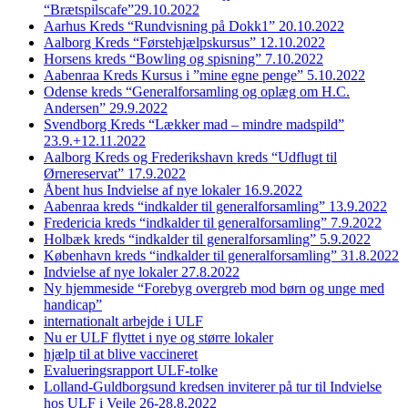
“Brætspilscafe”29.10.2022
Aarhus Kreds “Rundvisning på Dokk1” 20.10.2022
Aalborg Kreds “Førstehjælpskursus” 12.10.2022
Horsens kreds “Bowling og spisning” 7.10.2022
Aabenraa Kreds Kursus i ”mine egne penge” 5.10.2022
Odense kreds “Generalforsamling og oplæg om H.C.
Andersen” 29.9.2022
Svendborg Kreds “Lækker mad – mindre madspild”
23.9.+12.11.2022
Aalborg Kreds og Frederikshavn kreds “Udflugt til
Ørnereservat” 17.9.2022
Åbent hus Indvielse af nye lokaler 16.9.2022
Aabenraa kreds “indkalder til generalforsamling” 13.9.2022
Fredericia kreds “indkalder til generalforsamling” 7.9.2022
Holbæk kreds “indkalder til generalforsamling” 5.9.2022
København kreds “indkalder til generalforsamling” 31.8.2022
Indvielse af nye lokaler 27.8.2022
Ny hjemmeside “Forebyg overgreb mod børn og unge med
handicap”
internationalt arbejde i ULF
Nu er ULF flyttet i nye og større lokaler
hjælp til at blive vaccineret
Evalueringsrapport ULF-tolke
Lolland-Guldborgsund kredsen inviterer på tur til Indvielse
hos ULF i Vejle 26-28.8.2022