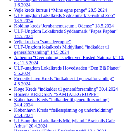
1.6.2024
Vejle kreds kursus i “Mine egne penge” 28.5.2024
ULF-ungdom Lokalkreds Syddanmark”Givskud Zoo”
18.5.2024
Kolding kreds”Jernbanemuseum i Odense” 18.5.2024
ULF-Ungdom Lokalkreds Syddanmark “Papas Papbar”
14.5.2024
Vejle kredsen “samtalegruppe”
ULF-Ungdom lokalkreds Midtjylland “indkalder til
generalforsamling” 14.5.2024
Aabenraa “Overnatning i shelter ved Ensted Naturpark” 10.
og 11.5.2024
ULF-ungdom Lokalkreds Hovedstaden “Den Blå Planet”
5.5.2024
Frederikshavn Kreds “indkalder til generalforsamling”
4.5.2024
Køge Kreds “indkalder til generalforsamling” 30.4.2024
Horsens KREDSEN “SAMTALEGRUPPE”
København Kreds “indkalder til generalforsamling”
24.4.2024
København Kreds “fællesspisning og underholdning”
24.4.2024
ULF-ungdom Lokalkreds Midtjylland “Brætspils Cafe
Århus” 20.4.2024