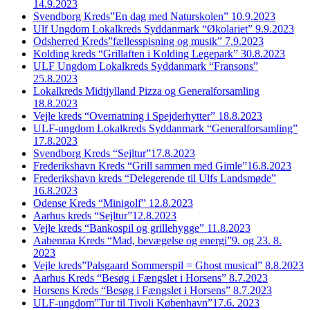
14.9.2023
Svendborg Kreds”En dag med Naturskolen” 10.9.2023
Ulf Ungdom Lokalkreds Syddanmark “Økolariet” 9.9.2023
Odsherred Kreds”fællesspisning og musik” 7.9.2023
Kolding kreds “Grillaften i Kolding Legepark” 30.8.2023
ULF Ungdom Lokalkreds Syddanmark “Fransons”
25.8.2023
Lokalkreds Midtjylland Pizza og Generalforsamling
18.8.2023
Vejle kreds “Overnatning i Spejderhytter” 18.8.2023
ULF-ungdom Lokalkreds Syddanmark “Generalforsamling”
17.8.2023
Svendborg Kreds “Sejltur”17.8.2023
Frederikshavn Kreds “Grill sammen med Gimle”16.8.2023
Frederikshavn kreds “Delegerende til Ulfs Landsmøde”
16.8.2023
Odense Kreds “Minigolf” 12.8.2023
Aarhus kreds “Sejltur”12.8.2023
Vejle kreds “Bankospil og grillehygge” 11.8.2023
Aabenraa Kreds “Mad, bevægelse og energi”9. og 23. 8.
2023
Vejle kreds”Palsgaard Sommerspil = Ghost musical” 8.8.2023
Aarhus Kreds “Besøg i Fængslet i Horsens” 8.7.2023
Horsens Kreds “Besøg i Fængslet i Horsens” 8.7.2023
ULF-ungdom”Tur til Tivoli København”17.6. 2023