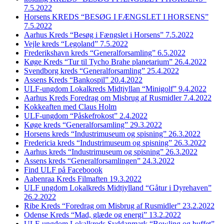
7.5.2022
Horsens KREDS “BESØG I FÆNGSLET I HORSENS”
7.5.2022
Aarhus Kreds “Besøg i Fængslet i Horsens” 7.5.2022
Vejle kreds “Legoland” 7.5.2022
Frederikshavn kreds “Generalforsamling” 6.5.2022
Køge Kreds “Tur til Tycho Brahe planetarium” 26.4.2022
Svendborg kreds “Generalforsamling” 25.4.2022
Assens Kreds “Bankospil” 20.4.2022
ULF-ungdom Lokalkreds Midtjyllan “Minigolf” 9.4.2022
Aarhus Kreds Foredrag om Misbrug af Rusmidler 7.4.2022
Kokkeaften med Claus Holm
ULF-ungdom “Påskefrokost” 2.4.2022
Køge kreds “Generalforsamling” 29.3.2022
Horsens kreds “Industrimuseum og spisning” 26.3.2022
Fredericia kreds “Industrimuseum og spisning” 26.3.2022
Aarhus kreds “Industrimuseum og spisning” 26.3.2022
Assens kreds “Generalforsamlingen” 24.3.2022
Find ULF på Faceboook
Aabenraa Kreds Filmaften 19.3.2022
ULF ungdom Lokalkreds Midtjylland “Gåtur i Dyrehaven”
26.2.2022
Ribe Kreds “Foredrag om Misbrug af Rusmidler” 23.2.2022
Odense Kreds “Mad, glæde og energi” 13.2.2022
ULF-ungdom Lokalkreds Syddanmark “Bowling og buffet”