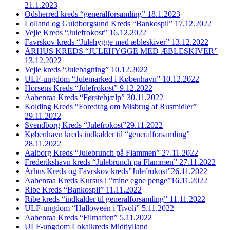
21.1.2023
Odsherred kreds “generalforsamling” 18.1.2023
Lolland og Guldborgsund Kreds “Bankospil” 17.12.2022
Vejle Kreds “Julefrokost” 16.12.2022
Favrskov kreds “Julehygge med æbleskiver” 13.12.2022
ÅRHUS KREDS “JULEHYGGE MED ÆBLESKIVER”
13.12.2022
Vejle kreds “Julebagning” 10.12.2022
ULF-ungdom “Julemarked i København” 10.12.2022
Horsens Kreds “Julefrokost” 9.12.2022
Aabenraa Kreds “Førstehjælp” 30.11.2022
Kolding Kreds “Foredrag om Misbrug af Rusmidler”
29.11.2022
Svendborg Kreds “Julefrokost”29.11.2022
København kreds indkalder til “generalforsamling”
28.11.2022
Aalborg Kreds “Julebrunch på Flammen” 27.11.2022
Frederikshavn kreds “Julebrunch på Flammen” 27.11.2022
Århus Kreds og Favrskov kreds”Julefrokost”26.11.2022
Aabenraa Kreds Kursus i ”mine egne penge”16.11.2022
Ribe Kreds “Bankospil” 11.11.2022
Ribe kreds “indkalder til generalforsamling” 11.11.2022
ULF-ungdom “Halloween i Tivoli” 5.11.2022
Aabenraa Kreds “Filmaften” 5.11.2022
ULF-ungdom Lokalkreds Midtjylland