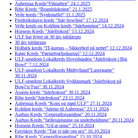
Aabenraa Kreds”Filmaften” 24.1.2025
Ribe Kreds “Brandslukning” 21.1.2025
Vejle kreds “Nytårstaffel” 11.1.2025
Frederikshavn kreds “Jule bowling” 17.12.2024
Vejle kreds og Kolding kreds “Julebagning” 14.12.2024
Horsens Kreds “Julefrokost” 13.12.2024
ULF har fejret sit 30 års jubilæum
30 års jubilæum
Holbæk kreds “IT-kursus – Sikkerhed på nettet” 12.12.2024
Køge Kreds “Førstehjælpskursus” 12.12.2024
ULF-ungdom Lokalkreds Hovedstaden “Julefrokost i Big
Bowl” 7.12.2024
ULF-ungdom Lokalkreds Midtjylland”Lasergame”
30.11.2024
ULF-ungdom Lokalkreds Syddanmark “Julefrokost på
Bowl’n’Fun” 30.11.2024
Assens kreds “Julefrokost” 30.11.2024
Ribe kreds”Julefrokost” 23.11.2024
Aabenraa Kreds “Kom og mød ULF” 27.11.2024
Kolding kreds “Juletur til Aabenraa” 23.11.2024
Aarhus Kreds “Generalforsamling” 20.11.2024
Aarhus Kreds “fællesspisning og underholdning” 20.11.2024
Horsens Kreds “Ud at spise” 25.10.2024
Favrskov Kreds “Tør vi tale om sex” 16.10.2024
Ribe Kreds “Generalforsamling” 15.10.2024