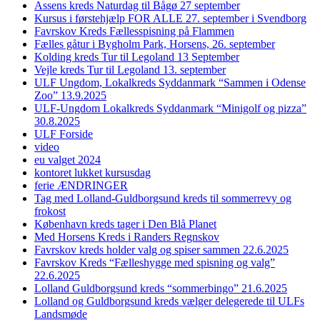
Assens kreds Naturdag til Bågø 27 september
Kursus i førstehjælp FOR ALLE 27. september i Svendborg
Favrskov Kreds Fællesspisning på Flammen
Fælles gåtur i Bygholm Park, Horsens, 26. september
Kolding kreds Tur til Legoland 13 September
Vejle kreds Tur til Legoland 13. september
ULF Ungdom, Lokalkreds Syddanmark “Sammen i Odense
Zoo” 13.9.2025
ULF-Ungdom Lokalkreds Syddanmark “Minigolf og pizza”
30.8.2025
ULF Forside
video
eu valget 2024
kontoret lukket kursusdag
ferie ÆNDRINGER
Tag med Lolland-Guldborgsund kreds til sommerrevy og
frokost
København kreds tager i Den Blå Planet
Med Horsens Kreds i Randers Regnskov
Favrskov kreds holder valg og spiser sammen 22.6.2025
Favrskov Kreds “Fælleshygge med spisning og valg”
22.6.2025
Lolland Guldborgsund kreds “sommerbingo” 21.6.2025
Lolland og Guldborgsund kreds vælger delegerede til ULFs
Landsmøde