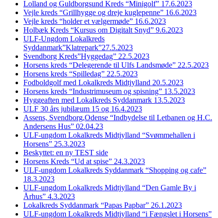
Lolland og Guldborgsund Kreds “Minigolf” 17.6.2023
Vejle kreds “Grillhygge og dreje kuglepenne” 16.6.2023
Vejle kreds “holder et vælgermøde” 16.6.2023
Holbæk Kreds “Kursus om Digitalt Snyd” 9.6.2023
ULF-Ungdom Lokalkreds
Syddanmark”Klatrepark”27.5.2023
Svendborg Kreds”Hyggedag” 22.5.2023
Horsens kreds “Delegerende til Ulfs Landsmøde” 22.5.2023
Horsens kreds “Spilledag” 22.5.2023
Fodboldgolf med Lokalkreds Midtjylland 20.5.2023
Horsens kreds “Industrimuseum og spisning” 13.5.2023
Hyggeaften med Lokalkreds Syddanmark 13.5.2023
ULF 30 års jubilæum 15 og 16.4.2023
Assens, Svendborg,Odense “Indbydelse til Letbanen og H.C.
Andersens Hus” 02.04.23
ULF-ungdom Lokalkreds Midtjylland “Svømmehallen i
Horsens” 25.3.2023
Beskyttet: en ny TEST side
Horsens Kreds “Ud at spise” 24.3.2023
ULF-ungdom Lokalkreds Syddanmark “Shopping og cafe”
18.3.2023
ULF-ungdom Lokalkreds Midtjylland “Den Gamle By i
Århus” 4.3.2023
Lokalkreds Syddanmark “Papas Papbar” 26.1.2023
ULF-ungdom Lokalkreds Midtjylland “i Fængslet i Horsens”