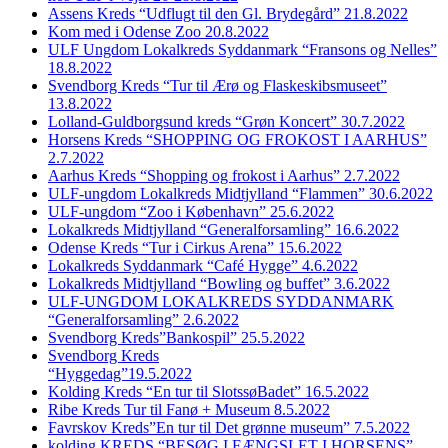
Assens Kreds “Udflugt til den Gl. Brydegård” 21.8.2022
Kom med i Odense Zoo 20.8.2022
ULF Ungdom Lokalkreds Syddanmark “Fransons og Nelles”
18.8.2022
Svendborg Kreds “Tur til Ærø og Flaskeskibsmuseet”
13.8.2022
Lolland-Guldborgsund kreds “Grøn Koncert” 30.7.2022
Horsens Kreds “SHOPPING OG FROKOST I AARHUS”
2.7.2022
Aarhus Kreds “Shopping og frokost i Aarhus” 2.7.2022
ULF-ungdom Lokalkreds Midtjylland “Flammen” 30.6.2022
ULF-ungdom “Zoo i København” 25.6.2022
Lokalkreds Midtjylland “Generalforsamling” 16.6.2022
Odense Kreds “Tur i Cirkus Arena” 15.6.2022
Lokalkreds Syddanmark “Café Hygge” 4.6.2022
Lokalkreds Midtjylland “Bowling og buffet” 3.6.2022
ULF-UNGDOM LOKALKREDS SYDDANMARK
“Generalforsamling” 2.6.2022
Svendborg Kreds”Bankospil” 25.5.2022
Svendborg Kreds
“Hyggedag”19.5.2022
Kolding Kreds “En tur til SlotssøBadet” 16.5.2022
Ribe Kreds Tur til Fanø + Museum 8.5.2022
Favrskov Kreds”En tur til Det grønne museum” 7.5.2022
kolding KREDS “BESØG I FÆNGSLET I HORSENS”