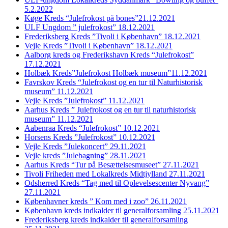
5.2.2022
Køge Kreds “Julefrokost på bones”21.12.2021
ULF Ungdom ” julefrokost” 18.12.2021
Frederiksberg Kreds ”Tivoli i København” 18.12.2021
Vejle Kreds ”Tivoli i København” 18.12.2021
Aalborg kreds og Frederikshavn Kreds “Julefrokost”
17.12.2021
Holbæk Kreds”Julefrokost Holbæk museum”11.12.2021
Favrskov Kreds “Julefrokost og en tur til Naturhistorisk
museum” 11.12.2021
Vejle Kreds ”Julefrokost” 11.12.2021
Aarhus Kreds ” Julefrokost og en tur til naturhistorisk
museum” 11.12.2021
Aabenraa Kreds “Julefrokost” 10.12.2021
Horsens Kreds ”Julefrokost” 10.12.2021
Vejle Kreds ”Julekoncert” 29.11.2021
Vejle kreds ”Julebagning” 28.11.2021
Aarhus Kreds “Tur på Besættelsesmuseet” 27.11.2021
Tivoli Friheden med Lokalkreds Midtjylland 27.11.2021
Odsherred Kreds “Tag med til Oplevelsescenter Nyvang”
27.11.2021
Københavner kreds ” Kom med i zoo” 26.11.2021
København kreds indkalder til generalforsamling 25.11.2021
Frederiksberg kreds indkalder til generalforsamling