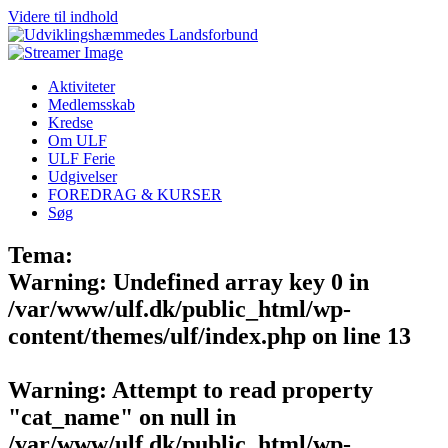
Videre til indhold
Aktiviteter
Medlemsskab
Kredse
Om ULF
ULF Ferie
Udgivelser
FOREDRAG & KURSER
Søg
Tema:
Warning
: Undefined array key 0 in
/var/www/ulf.dk/public_html/wp-
content/themes/ulf/index.php
on line
13
Warning
: Attempt to read property
"cat_name" on null in
/var/www/ulf.dk/public_html/wp-