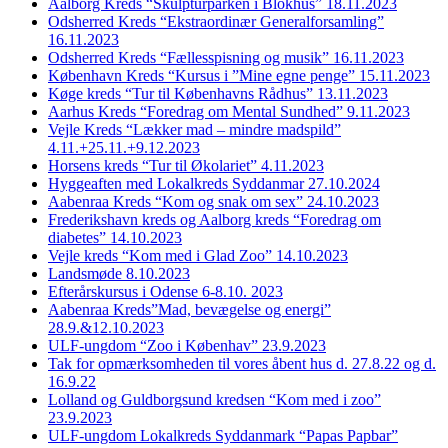
Aalborg Kreds “Skulpturparken i Blokhus” 18.11.2023
Odsherred Kreds “Ekstraordinær Generalforsamling”
16.11.2023
Odsherred Kreds “Fællesspisning og musik” 16.11.2023
København Kreds “Kursus i ”Mine egne penge” 15.11.2023
Køge kreds “Tur til Københavns Rådhus” 13.11.2023
Aarhus Kreds “Foredrag om Mental Sundhed” 9.11.2023
Vejle Kreds “Lækker mad – mindre madspild”
4.11.+25.11.+9.12.2023
Horsens kreds “Tur til Økolariet” 4.11.2023
Hyggeaften med Lokalkreds Syddanmar 27.10.2024
Aabenraa Kreds “Kom og snak om sex” 24.10.2023
Frederikshavn kreds og Aalborg kreds “Foredrag om
diabetes” 14.10.2023
Vejle kreds “Kom med i Glad Zoo” 14.10.2023
Landsmøde 8.10.2023
Efterårskursus i Odense 6-8.10. 2023
Aabenraa Kreds”Mad, bevægelse og energi”
28.9.&12.10.2023
ULF-ungdom “Zoo i Københav” 23.9.2023
Tak for opmærksomheden til vores åbent hus d. 27.8.22 og d.
16.9.22
Lolland og Guldborgsund kredsen “Kom med i zoo”
23.9.2023
ULF-ungdom Lokalkreds Syddanmark “Papas Papbar”