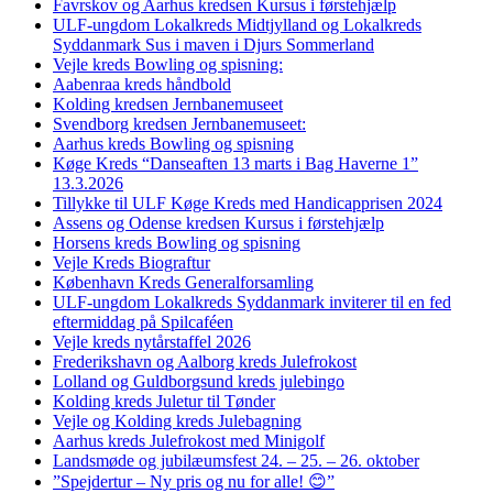
Favrskov og Aarhus kredsen Kursus i førstehjælp
ULF-ungdom Lokalkreds Midtjylland og Lokalkreds
Syddanmark Sus i maven i Djurs Sommerland
Vejle kreds Bowling og spisning:
Aabenraa kreds håndbold
Kolding kredsen Jernbanemuseet
Svendborg kredsen Jernbanemuseet:
Aarhus kreds Bowling og spisning
Køge Kreds “Danseaften 13 marts i Bag Haverne 1”
13.3.2026
Tillykke til ULF Køge Kreds med Handicapprisen 2024
Assens og Odense kredsen Kursus i førstehjælp
Horsens kreds Bowling og spisning
Vejle Kreds Biograftur
København Kreds Generalforsamling
ULF-ungdom Lokalkreds Syddanmark inviterer til en fed
eftermiddag på Spilcaféen
Vejle kreds nytårstaffel 2026
Frederikshavn og Aalborg kreds Julefrokost
Lolland og Guldborgsund kreds julebingo
Kolding kreds Juletur til Tønder
Vejle og Kolding kreds Julebagning
Aarhus kreds Julefrokost med Minigolf
Landsmøde og jubilæumsfest 24. – 25. – 26. oktober
”Spejdertur – Ny pris og nu for alle! 😊”