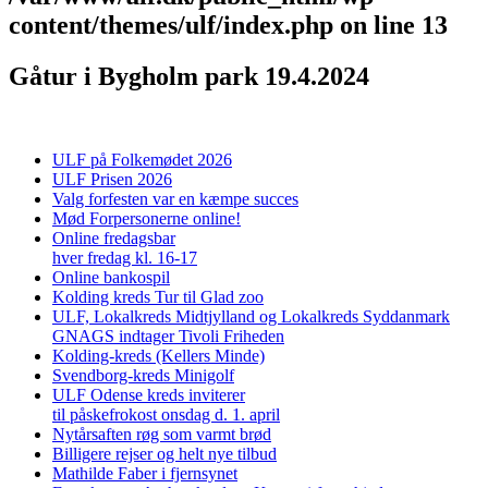
content/themes/ulf/index.php
on line
13
Gåtur i Bygholm park 19.4.2024
ULF på Folkemødet 2026
ULF Prisen 2026
Valg forfesten var en kæmpe succes
Mød Forpersonerne online!
Online fredagsbar
hver fredag kl. 16-17
Online bankospil
Kolding kreds Tur til Glad zoo
ULF, Lokalkreds Midtjylland og Lokalkreds Syddanmark
GNAGS indtager Tivoli Friheden
Kolding-kreds (Kellers Minde)
Svendborg-kreds Minigolf
ULF Odense kreds inviterer
til påskefrokost onsdag d. 1. april
Nytårsaften røg som varmt brød
Billigere rejser og helt nye tilbud
Mathilde Faber i fjernsynet