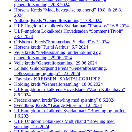
generalforsamling” 20.8.2024
Horsens Kreds “Mad, bevægelse og energi” 19.8. & 26.8.
2024
Aalborg Kreds “Generalforsamling” 17.8.2024
ULF Ungdom Lokalkreds Syddanmark”Fransons” 16.8.2024
ULF-ungdom Lokalkreds Hovedstaden “Sommer i Tivoli”
28.7.2024
Odsherred Kreds”Sommerland Sjælland” 6.7.2024
Horsens kreds”Tur til Aarhus” 6.7.2024
Vejle kreds “Fællesspisning, underholdning og
generalforsamling” 29.06.2024
Vejle kreds “Generalforsamling” 29.06.2024
Lolland-Guldborgsund kreds “Generalforsamling,
fællesspisning og bingo” 22.6.2024
Favrskov KREDSEN “SAMTALEGRUPPE”
Kolding kreds “Generalforsamling” 18.06.2024
ULF-ungdom Lokalkreds Hovedstaden”Zoo i København”
8.6.2024
Frederikshavn kreds”Bowling med spisning” 8.6.2024
Svendborg Kreds “Tåsinge Museum” 1.6.2024
ULF-ungdom Lokalkreds Syddanmark “Bowling og buffet”
1.6.2024
ULF-Ungdom Lokalkreds Midtjylland “Bowling med
spisning” 1.6.2024
ULF-ungdom Lokalkreds Syddanmark”Odense Zoo”