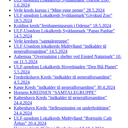
1.6.2024
Vejle kreds kursus i “Mine egne penge” 28.5.2024
ULF-ungdom Lokalkreds Syddanmark”Givskud Zoo”
18.5.2024
Kolding kreds”Jernbanemuseum i Odense” 18.5.2024
ULF-Ungdom Lokalkreds Syddanmark “Papas Papbar”
14.5.2024
Vejle kredsen “samtalegruppe”
ULF-Ungdom lokalkreds Midtjylland “indkalder til
generalforsamling” 14.5.2024
Aabenraa “Overnatning i shelter ved Ensted Naturpark” 10.
og 11.5.2024
ULF-ungdom Lokalkreds Hovedstaden “Den Blå Planet”
5.5.2024
Frederikshavn Kreds “indkalder til generalforsamling”
4.5.2024
Køge Kreds “indkalder til generalforsamling” 30.4.2024
Horsens KREDSEN “SAMTALEGRUPPE”
København Kreds “indkalder til generalforsamling”
24.4.2024
København Kreds “fællesspisning og underholdning”
24.4.2024
ULF-ungdom Lokalkreds Midtjylland “Brætspils Cafe
Århus” 20.4.2024