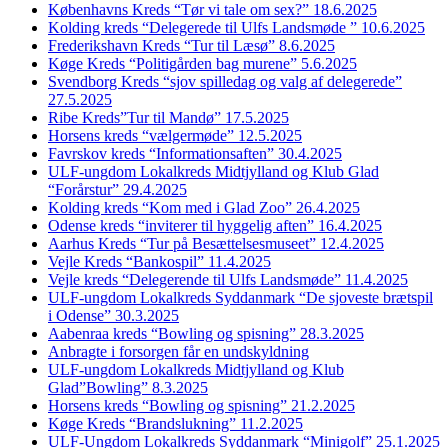
Københavns Kreds “Tør vi tale om sex?” 18.6.2025
Kolding kreds “Delegerede til Ulfs Landsmøde ” 10.6.2025
Frederikshavn Kreds “Tur til Læsø” 8.6.2025
Køge Kreds “Politigården bag murene” 5.6.2025
Svendborg Kreds “sjov spilledag og valg af delegerede”
27.5.2025
Ribe Kreds”Tur til Mandø” 17.5.2025
Horsens kreds “vælgermøde” 12.5.2025
Favrskov kreds “Informationsaften” 30.4.2025
ULF-ungdom Lokalkreds Midtjylland og Klub Glad
“Forårstur” 29.4.2025
Kolding kreds “Kom med i Glad Zoo” 26.4.2025
Odense kreds “inviterer til hyggelig aften” 16.4.2025
Aarhus Kreds “Tur på Besættelsesmuseet” 12.4.2025
Vejle Kreds “Bankospil” 11.4.2025
Vejle kreds “Delegerende til Ulfs Landsmøde” 11.4.2025
ULF-ungdom Lokalkreds Syddanmark “De sjoveste brætspil
i Odense” 30.3.2025
Aabenraa kreds “Bowling og spisning” 28.3.2025
Anbragte i forsorgen får en undskyldning
ULF-ungdom Lokalkreds Midtjylland og Klub
Glad”Bowling” 8.3.2025
Horsens kreds “Bowling og spisning” 21.2.2025
Køge Kreds “Brandslukning” 11.2.2025
ULF-Ungdom Lokalkreds Syddanmark “Minigolf” 25.1.2025