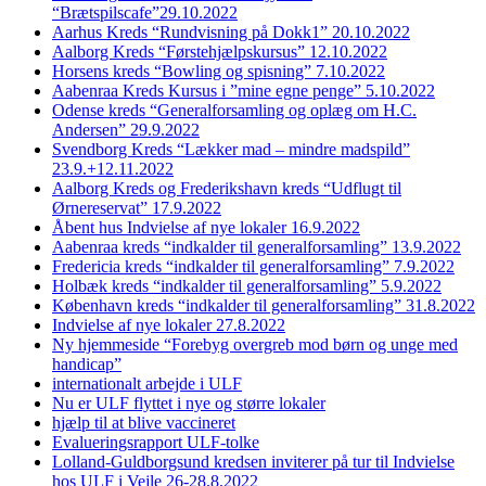
“Brætspilscafe”29.10.2022
Aarhus Kreds “Rundvisning på Dokk1” 20.10.2022
Aalborg Kreds “Førstehjælpskursus” 12.10.2022
Horsens kreds “Bowling og spisning” 7.10.2022
Aabenraa Kreds Kursus i ”mine egne penge” 5.10.2022
Odense kreds “Generalforsamling og oplæg om H.C.
Andersen” 29.9.2022
Svendborg Kreds “Lækker mad – mindre madspild”
23.9.+12.11.2022
Aalborg Kreds og Frederikshavn kreds “Udflugt til
Ørnereservat” 17.9.2022
Åbent hus Indvielse af nye lokaler 16.9.2022
Aabenraa kreds “indkalder til generalforsamling” 13.9.2022
Fredericia kreds “indkalder til generalforsamling” 7.9.2022
Holbæk kreds “indkalder til generalforsamling” 5.9.2022
København kreds “indkalder til generalforsamling” 31.8.2022
Indvielse af nye lokaler 27.8.2022
Ny hjemmeside “Forebyg overgreb mod børn og unge med
handicap”
internationalt arbejde i ULF
Nu er ULF flyttet i nye og større lokaler
hjælp til at blive vaccineret
Evalueringsrapport ULF-tolke
Lolland-Guldborgsund kredsen inviterer på tur til Indvielse
hos ULF i Vejle 26-28.8.2022