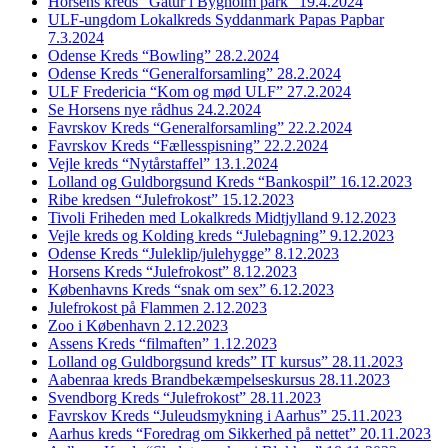
Horsens kreds “Gåtur i Bygholm park” 19.4.2024
ULF-ungdom Lokalkreds Syddanmark Papas Papbar
7.3.2024
Odense Kreds “Bowling” 28.2.2024
Odense Kreds “Generalforsamling” 28.2.2024
ULF Fredericia “Kom og mød ULF” 27.2.2024
Se Horsens nye rådhus 24.2.2024
Favrskov Kreds “Generalforsamling” 22.2.2024
Favrskov Kreds “Fællesspisning” 22.2.2024
Vejle kreds “Nytårstaffel” 13.1.2024
Lolland og Guldborgsund Kreds “Bankospil” 16.12.2023
Ribe kredsen “Julefrokost” 15.12.2023
Tivoli Friheden med Lokalkreds Midtjylland 9.12.2023
Vejle kreds og Kolding kreds “Julebagning” 9.12.2023
Odense Kreds “Juleklip/julehygge” 8.12.2023
Horsens Kreds “Julefrokost” 8.12.2023
Københavns Kreds “snak om sex” 6.12.2023
Julefrokost på Flammen 2.12.2023
Zoo i København 2.12.2023
Assens Kreds “filmaften” 1.12.2023
Lolland og Guldborgsund kreds” IT kursus” 28.11.2023
Aabenraa kreds Brandbekæmpelseskursus 28.11.2023
Svendborg Kreds “Julefrokost” 28.11.2023
Favrskov Kreds “Juleudsmykning i Aarhus” 25.11.2023
Aarhus kreds “Foredrag om Sikkerhed på nettet” 20.11.2023