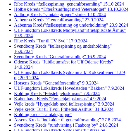
Ribe Kreds “fællesspisning, generalforsamling” 15.10.2024
Holbæk kreds “Efterårsudflugt med Veterantoget” 13.10.2024
Aalborg Kreds “samtale gruper” starter 1.10.2024
Aabenraa Kreds “Generalforsamling” 23.9.2024
Aabenraa Kreds”fællesspisning og underholdning” 23.9.2024
ULF-ungdom Lokalkreds Midtjylland”Brætspilscafe Århus”
19.9.2024
Ribe Kreds “Tur til TV Syd” 17.9.2024
Svendborg Kreds “fællesspisning og underholdning”
16.9.2024
Svendborg Kreds “Generalforsamling” 16.9.2024
Odense Kreds “Jubilæumsfest for Ulf Odense Kreds”
14.9.2024
ULF-ungdom Lokalkreds Syddanmark”Kokkeaftener” 13.9
og 20.9.2024
Horsens Kreds “Generalforsamling” 9.9.2024
ULF-ungdom Lokalkreds Hovedstaden “Bakken” 7.9.2024
Kolding Kreds “Førstehjælpskursus” 7.9.2024
København Kreds “Førstehjælpskursus” 4.9.2024
Vejle kreds “Hyggeklub med fællesspisning” 3.9.2024
Vejle kreds”Tur til Tivoli Friheden Aarhus” 31.8.2024
Kolding kreds “samtalegruppe”
Assens Kreds “indkalder til generalforsamling” 27.8.2024
Svendborg Kreds “rundvisning i Faaborg by” 24.8.2024
ULF-ungdom Lokalkreds Syddanmark “Pizza og