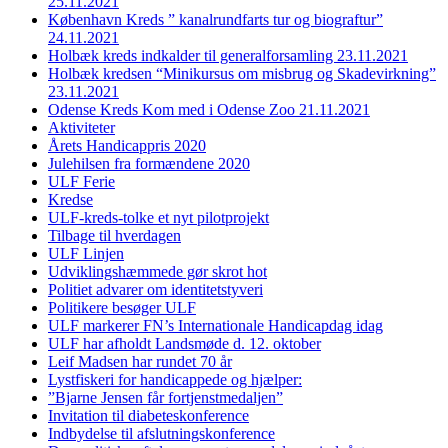
25.11.2021
København Kreds ” kanalrundfarts tur og biograftur”
24.11.2021
Holbæk kreds indkalder til generalforsamling 23.11.2021
Holbæk kredsen “Minikursus om misbrug og Skadevirkning”
23.11.2021
Odense Kreds Kom med i Odense Zoo 21.11.2021
Aktiviteter
Årets Handicappris 2020
Julehilsen fra formændene 2020
ULF Ferie
Kredse
ULF-kreds-tolke et nyt pilotprojekt
Tilbage til hverdagen
ULF Linjen
Udviklingshæmmede gør skrot hot
Politiet advarer om identitetstyveri
Politikere besøger ULF
ULF markerer FN’s Internationale Handicapdag idag
ULF har afholdt Landsmøde d. 12. oktober
Leif Madsen har rundet 70 år
Lystfiskeri for handicappede og hjælper:
”Bjarne Jensen får fortjenstmedaljen”
Invitation til diabeteskonference
Indbydelse til afslutningskonference