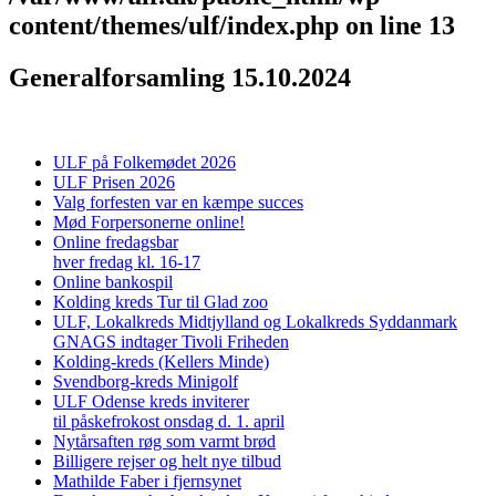
content/themes/ulf/index.php
on line
13
Generalforsamling 15.10.2024
ULF på Folkemødet 2026
ULF Prisen 2026
Valg forfesten var en kæmpe succes
Mød Forpersonerne online!
Online fredagsbar
hver fredag kl. 16-17
Online bankospil
Kolding kreds Tur til Glad zoo
ULF, Lokalkreds Midtjylland og Lokalkreds Syddanmark
GNAGS indtager Tivoli Friheden
Kolding-kreds (Kellers Minde)
Svendborg-kreds Minigolf
ULF Odense kreds inviterer
til påskefrokost onsdag d. 1. april
Nytårsaften røg som varmt brød
Billigere rejser og helt nye tilbud
Mathilde Faber i fjernsynet