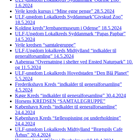
1.6.2024
Vejle kreds kursus i “Mine egne penge” 28.5.2024
ULF-ungdom Lokalkreds Syddanmark”Givskud Zoo”
18.5.2024
Kolding kreds”Jernbanemuseum i Odense” 18.5.2024
ULF-Ungdom Lokalkreds Syddanmark “Papas Papbar”
14.5.2024
Vejle kredsen “samtalegruppe”
ULF-Ungdom lokalkreds Midtjylland “indkalder til
generalforsamling” 14.5.2024
Aabenraa “Overnatning i shelter ved Ensted Naturpark” 10.
og 11.5.2024
ULF-ungdom Lokalkreds Hovedstaden “Den Blå Planet”
5.5.2024
Frederikshavn Kreds “indkalder til generalforsamling”
4.5.2024
Køge Kreds “indkalder til generalforsamling” 30.4.2024
Horsens KREDSEN “SAMTALEGRUPPE”
København Kreds “indkalder til generalforsamling”
24.4.2024
København Kreds “fællesspisning og underholdning”
24.4.2024
ULF-ungdom Lokalkreds Midtjylland “Brætspils Cafe
Århus” 20.4.2024