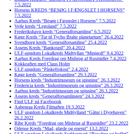
7.5.2022
Horsens KREDS “BESØG I FÆNGSLET I HORSENS”
7.5.2022
Aarhus Kreds “Besøg i Fængslet i Horsens” 7.5.2022
Vejle kreds “Legoland” 7.5.2022
Frederikshavn kreds “Generalforsamling” 6.5.2022
Køge Kreds “Tur til Tycho Brahe planetarium” 26.4.2022
Svendborg kreds “Generalforsamling” 25.4.2022
Assens Kreds “Bankospil” 20.4.2022
ULF-ungdom Lokalkreds Midtjyllan “Minigolf” 9.4.2022
Aarhus Kreds Foredrag om Misbrug af Rusmidler 7.4.2022
Kokkeaften med Claus Holm
ULF-ungdom “Påskefrokost” 2.4.2022
Køge kreds “Generalforsamling” 29.3.2022
Horsens kreds “Industrimuseum og spisning” 26.3.2022
Fredericia kreds “Industrimuseum og spisning” 26.3.2022
Aarhus kreds “Industrimuseum og spisning” 26.3.2022
Assens kreds “Generalforsamlingen” 24.3.2022
Find ULF på Faceboook
Aabenraa Kreds Filmaften 19.3.2022
ULF ungdom Lokalkreds Midtjylland “Gåtur i Dyrehaven”
26.2.2022
Ribe Kreds “Foredrag om Misbrug af Rusmidler” 23.2.2022
Odense Kreds “Mad, glæde og energi” 13.2.2022
ULF-ungdom Lokalkreds Syddanmark “Bowling og buffet”