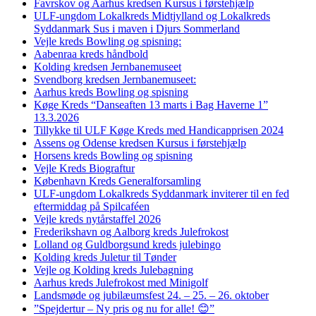
Favrskov og Aarhus kredsen Kursus i førstehjælp
ULF-ungdom Lokalkreds Midtjylland og Lokalkreds
Syddanmark Sus i maven i Djurs Sommerland
Vejle kreds Bowling og spisning:
Aabenraa kreds håndbold
Kolding kredsen Jernbanemuseet
Svendborg kredsen Jernbanemuseet:
Aarhus kreds Bowling og spisning
Køge Kreds “Danseaften 13 marts i Bag Haverne 1”
13.3.2026
Tillykke til ULF Køge Kreds med Handicapprisen 2024
Assens og Odense kredsen Kursus i førstehjælp
Horsens kreds Bowling og spisning
Vejle Kreds Biograftur
København Kreds Generalforsamling
ULF-ungdom Lokalkreds Syddanmark inviterer til en fed
eftermiddag på Spilcaféen
Vejle kreds nytårstaffel 2026
Frederikshavn og Aalborg kreds Julefrokost
Lolland og Guldborgsund kreds julebingo
Kolding kreds Juletur til Tønder
Vejle og Kolding kreds Julebagning
Aarhus kreds Julefrokost med Minigolf
Landsmøde og jubilæumsfest 24. – 25. – 26. oktober
”Spejdertur – Ny pris og nu for alle! 😊”