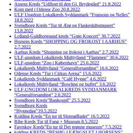
Assens Kreds “Udflugt til den Gl. Brydegård” 21.8.2022
Kom med i Odense Zoo 20.8.2022
ULF Ungdom Lokalkreds Syddanmark “Fransons og Nelles”
18.8.2022
Svendborg Kreds “Tur til Ærø og Flaskeskibsmuseet”
13.8.2022
Lolland-Guldborgsund kreds “Grøn Koncert” 30.7.2022
Horsens Kreds “SHOPPING OG FROKOST I AARHUS”
2.7.2022
Aarhus Kreds “Shopping og frokost i Aarhus” 2.7.2022
ULF-ungdom Lokalkreds Midtjylland “Flammen” 30.6.2022
ULF-ungdom “Zoo i København” 25.6.2022
Lokalkreds Midtjylland “Generalforsamling” 16.6.2022
Odense Kreds “Tur i Cirkus Arena” 15.6.2022
Lokalkreds Syddanmark “Café Hygge” 4.6.2022
Lokalkreds Midtjylland “Bowling og buffet” 3.6.2022
ULF-UNGDOM LOKALKREDS SYDDANMARK
“Generalforsamling” 2.6.2022
Svendborg Kreds”Bankospil” 25.5.2022
Svendborg Kreds
“Hyggedag”19.5.2022
Kolding Kreds “En tur til SlotssøBadet” 16.5.2022
Ribe Kreds Tur til Fanø + Museum 8.5.2022
Favrskov Kreds”En tur til Det grønne museum” 7.5.2022
kolding KREDS “BESØG I FÆNGSLET I HORSENS”