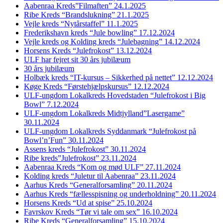
Aabenraa Kreds”Filmaften” 24.1.2025
Ribe Kreds “Brandslukning” 21.1.2025
Vejle kreds “Nytårstaffel” 11.1.2025
Frederikshavn kreds “Jule bowling” 17.12.2024
Vejle kreds og Kolding kreds “Julebagning” 14.12.2024
Horsens Kreds “Julefrokost” 13.12.2024
ULF har fejret sit 30 års jubilæum
30 års jubilæum
Holbæk kreds “IT-kursus – Sikkerhed på nettet” 12.12.2024
Køge Kreds “Førstehjælpskursus” 12.12.2024
ULF-ungdom Lokalkreds Hovedstaden “Julefrokost i Big
Bowl” 7.12.2024
ULF-ungdom Lokalkreds Midtjylland”Lasergame”
30.11.2024
ULF-ungdom Lokalkreds Syddanmark “Julefrokost på
Bowl’n’Fun” 30.11.2024
Assens kreds “Julefrokost” 30.11.2024
Ribe kreds”Julefrokost” 23.11.2024
Aabenraa Kreds “Kom og mød ULF” 27.11.2024
Kolding kreds “Juletur til Aabenraa” 23.11.2024
Aarhus Kreds “Generalforsamling” 20.11.2024
Aarhus Kreds “fællesspisning og underholdning” 20.11.2024
Horsens Kreds “Ud at spise” 25.10.2024
Favrskov Kreds “Tør vi tale om sex” 16.10.2024
Ribe Kreds “Generalforsamling” 15.10.2024