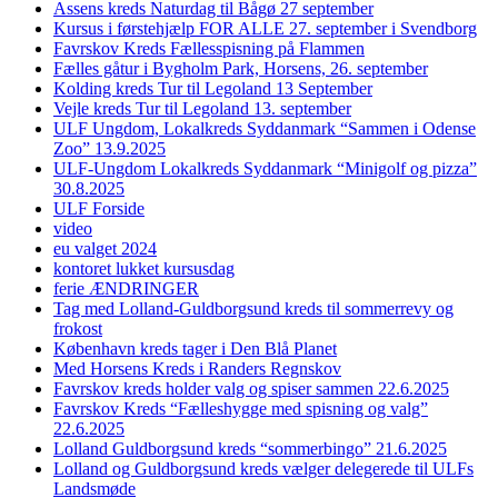
Assens kreds Naturdag til Bågø 27 september
Kursus i førstehjælp FOR ALLE 27. september i Svendborg
Favrskov Kreds Fællesspisning på Flammen
Fælles gåtur i Bygholm Park, Horsens, 26. september
Kolding kreds Tur til Legoland 13 September
Vejle kreds Tur til Legoland 13. september
ULF Ungdom, Lokalkreds Syddanmark “Sammen i Odense
Zoo” 13.9.2025
ULF-Ungdom Lokalkreds Syddanmark “Minigolf og pizza”
30.8.2025
ULF Forside
video
eu valget 2024
kontoret lukket kursusdag
ferie ÆNDRINGER
Tag med Lolland-Guldborgsund kreds til sommerrevy og
frokost
København kreds tager i Den Blå Planet
Med Horsens Kreds i Randers Regnskov
Favrskov kreds holder valg og spiser sammen 22.6.2025
Favrskov Kreds “Fælleshygge med spisning og valg”
22.6.2025
Lolland Guldborgsund kreds “sommerbingo” 21.6.2025
Lolland og Guldborgsund kreds vælger delegerede til ULFs
Landsmøde