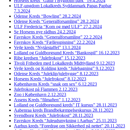
Horsens kreds “Gåtur i Bygholm park” 19.4.2024
ULF-ungdom Lokalkreds Syddanmark Papas Papbar
7.3.2024
Odense Kreds “Bowling” 28.2.2024
Odense Kreds “Generalforsamling” 28.2.2024
ULF Fredericia “Kom og mød ULF” 27.2.2024
Se Horsens nye rådhus 24.2.2024
Favrskov Kreds “Generalforsamling” 22.2.2024
Favrskov Kreds “Fællesspisning” 22.2.2024
Vejle kreds “Nytårstaffel” 13.1.2024
Lolland og Guldborgsund Kreds “Bankospil” 16.12.2023
Ribe kredsen “Julefrokost” 15.12.2023
Tivoli Friheden med Lokalkreds Midtjylland 9.12.2023
Vejle kreds og Kolding kreds “Julebagning” 9.12.2023
Odense Kreds “Juleklip/julehygge” 8.12.2023
Horsens Kreds “Julefrokost” 8.12.2023
Københavns Kreds “snak om sex” 6.12.2023
Julefrokost på Flammen 2.12.2023
Zoo i København 2.12.2023
Assens Kreds “filmaften” 1.12.2023
Lolland og Guldborgsund kreds” IT kursus” 28.11.2023
Aabenraa kreds Brandbekæmpelseskursus 28.11.2023
Svendborg Kreds “Julefrokost” 28.11.2023
Favrskov Kreds “Juleudsmykning i Aarhus” 25.11.2023
Aarhus kreds “Foredrag om Sikkerhed på nettet” 20.11.2023