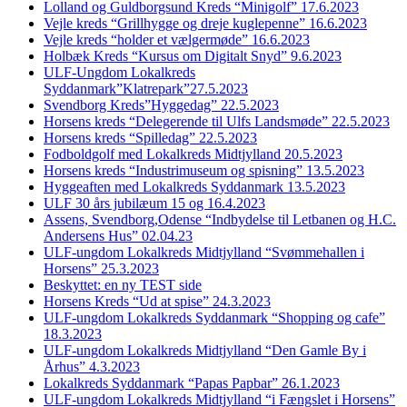
Lolland og Guldborgsund Kreds “Minigolf” 17.6.2023
Vejle kreds “Grillhygge og dreje kuglepenne” 16.6.2023
Vejle kreds “holder et vælgermøde” 16.6.2023
Holbæk Kreds “Kursus om Digitalt Snyd” 9.6.2023
ULF-Ungdom Lokalkreds
Syddanmark”Klatrepark”27.5.2023
Svendborg Kreds”Hyggedag” 22.5.2023
Horsens kreds “Delegerende til Ulfs Landsmøde” 22.5.2023
Horsens kreds “Spilledag” 22.5.2023
Fodboldgolf med Lokalkreds Midtjylland 20.5.2023
Horsens kreds “Industrimuseum og spisning” 13.5.2023
Hyggeaften med Lokalkreds Syddanmark 13.5.2023
ULF 30 års jubilæum 15 og 16.4.2023
Assens, Svendborg,Odense “Indbydelse til Letbanen og H.C.
Andersens Hus” 02.04.23
ULF-ungdom Lokalkreds Midtjylland “Svømmehallen i
Horsens” 25.3.2023
Beskyttet: en ny TEST side
Horsens Kreds “Ud at spise” 24.3.2023
ULF-ungdom Lokalkreds Syddanmark “Shopping og cafe”
18.3.2023
ULF-ungdom Lokalkreds Midtjylland “Den Gamle By i
Århus” 4.3.2023
Lokalkreds Syddanmark “Papas Papbar” 26.1.2023
ULF-ungdom Lokalkreds Midtjylland “i Fængslet i Horsens”