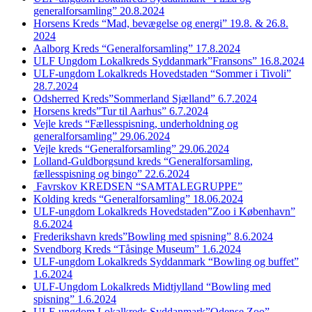
generalforsamling” 20.8.2024
Horsens Kreds “Mad, bevægelse og energi” 19.8. & 26.8.
2024
Aalborg Kreds “Generalforsamling” 17.8.2024
ULF Ungdom Lokalkreds Syddanmark”Fransons” 16.8.2024
ULF-ungdom Lokalkreds Hovedstaden “Sommer i Tivoli”
28.7.2024
Odsherred Kreds”Sommerland Sjælland” 6.7.2024
Horsens kreds”Tur til Aarhus” 6.7.2024
Vejle kreds “Fællesspisning, underholdning og
generalforsamling” 29.06.2024
Vejle kreds “Generalforsamling” 29.06.2024
Lolland-Guldborgsund kreds “Generalforsamling,
fællesspisning og bingo” 22.6.2024
Favrskov KREDSEN “SAMTALEGRUPPE”
Kolding kreds “Generalforsamling” 18.06.2024
ULF-ungdom Lokalkreds Hovedstaden”Zoo i København”
8.6.2024
Frederikshavn kreds”Bowling med spisning” 8.6.2024
Svendborg Kreds “Tåsinge Museum” 1.6.2024
ULF-ungdom Lokalkreds Syddanmark “Bowling og buffet”
1.6.2024
ULF-Ungdom Lokalkreds Midtjylland “Bowling med
spisning” 1.6.2024
ULF-ungdom Lokalkreds Syddanmark”Odense Zoo”