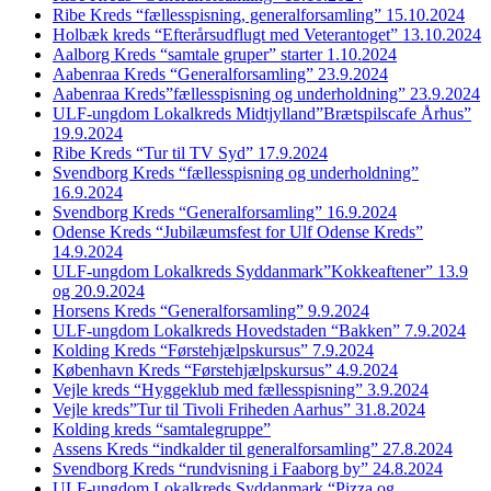
Ribe Kreds “fællesspisning, generalforsamling” 15.10.2024
Holbæk kreds “Efterårsudflugt med Veterantoget” 13.10.2024
Aalborg Kreds “samtale gruper” starter 1.10.2024
Aabenraa Kreds “Generalforsamling” 23.9.2024
Aabenraa Kreds”fællesspisning og underholdning” 23.9.2024
ULF-ungdom Lokalkreds Midtjylland”Brætspilscafe Århus”
19.9.2024
Ribe Kreds “Tur til TV Syd” 17.9.2024
Svendborg Kreds “fællesspisning og underholdning”
16.9.2024
Svendborg Kreds “Generalforsamling” 16.9.2024
Odense Kreds “Jubilæumsfest for Ulf Odense Kreds”
14.9.2024
ULF-ungdom Lokalkreds Syddanmark”Kokkeaftener” 13.9
og 20.9.2024
Horsens Kreds “Generalforsamling” 9.9.2024
ULF-ungdom Lokalkreds Hovedstaden “Bakken” 7.9.2024
Kolding Kreds “Førstehjælpskursus” 7.9.2024
København Kreds “Førstehjælpskursus” 4.9.2024
Vejle kreds “Hyggeklub med fællesspisning” 3.9.2024
Vejle kreds”Tur til Tivoli Friheden Aarhus” 31.8.2024
Kolding kreds “samtalegruppe”
Assens Kreds “indkalder til generalforsamling” 27.8.2024
Svendborg Kreds “rundvisning i Faaborg by” 24.8.2024
ULF-ungdom Lokalkreds Syddanmark “Pizza og