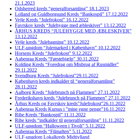
21.1.2023
Odsherred kreds “generalforsamling” 18.1.2023
Lolland og Guldborgsund Kreds “Bankospil” 17.12.2022
Vejle Kreds “Julefrokost” 16.12.2022
Favrskov kreds “Julehygge med æbleskiver” 13.12.2022
ÅRHUS KREDS “JULEHYGGE MED ÆBLESKIVER”
13.12.2022
Vejle kreds “Julebagning” 10.12.2022
ULF-ungdom “Julemarked i København” 10.12.2022
Horsens Kreds “Julefrokost” 9.12.2022
Aabenraa Kreds “Førstehjælp” 30.11.2022
Kolding Kreds “Foredrag om Misbrug af Rusmidler”
29.11.2022
Svendborg Kreds “Julefrokost”29.11.2022
København kreds indkalder til “generalforsamling”
28.11.2022
Aalborg Kreds “Julebrunch på Flammen” 27.11.2022
Frederikshavn kreds “Julebrunch på Flammen” 27.11.2022
Århus Kreds og Favrskov kreds”Julefrokost”26.11.2022
Aabenraa Kreds Kursus i ”mine egne penge”16.11.2022
Ribe Kreds “Bankospil” 11.11.2022
Ribe kreds “indkalder til generalforsamling” 11.11.2022
ULF-ungdom “Halloween i Tivoli” 5.11.2022
Aabenraa Kreds “Filmaften” 5.11.2022
ULF-ungdom Lokalkreds Midtjylland