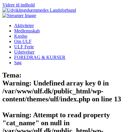
Videre til indhold
Aktiviteter
Medlemsskab
Kredse
Om ULF
ULF Ferie
Udgivelser
FOREDRAG & KURSER
Søg
Tema:
Warning
: Undefined array key 0 in
/var/www/ulf.dk/public_html/wp-
content/themes/ulf/index.php
on line
13
Warning
: Attempt to read property
"cat_name" on null in
/var/www/ulf.dk/public_html/wp-