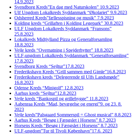
14.9.2023
Svendborg Kreds”En dag med Naturskolen” 10.9.2023
Ulf Ungdom Lokalkreds Syddanmark “Økolariet” 9.9.2023
Odsherred Kreds”fællesspisning og musik” 7.9.2023
Kolding kreds “Grillaften i Kolding Legepark” 30.8.2023
ULF Ungdom Lokalkreds Syddanmark “Fransons”
25.8.2023
Lokalkreds Midtjylland Pizza og Generalforsamling
18.8.2023
Vejle kreds “Overnatning i Spejderhytter” 18.8.2023
ULF-ungdom Lokalkreds Syddanmark “Generalforsamling”
17.8.2023
Svendborg Kreds “Sejltur”17.8.2023
Frederikshavn Kreds “Grill sammen med Gimle”16.8.2023
Frederikshavn kreds “Delegerende til Ulfs Landsmøde”
16.8.2023
Odense Kreds “Minigolf” 12.8.2023
Aarhus kreds “Sejltur”12.8.2023
Vejle kreds “Bankospil og grillehygge” 11.8.2023
Aabenraa Kreds “Mad, bevægelse og energi”9. og 23. 8.
2023
Vejle kreds”Palsgaard Sommerspil = Ghost musical” 8.8.2023
Aarhus Kreds “Besøg i Fængslet i Horsens” 8.7.2023
Horsens Kreds “Besøg i Fængslet i Horsens” 8.7.2023
ULF-ungdom”Tur til Tivoli København”17.6. 2023