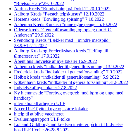
“Brætspilscafe”29.10.2022
Aarhus Kreds “Rundvisning på Dokk1” 20.10.2022
Aalborg Kreds “Førstehjælpskursus” 12.10.2022
Horsens kreds “Bowling og spisning” 7.10.2022
Aabenraa Kreds Kursus i ”mine egne penge” 5.10.2022
Odense kreds “Generalforsamling og oplæg om H.C.
Andersen” 29.9.2022
Svendborg Kreds “Lækker mad – mindre madspild”
23.9.+12.11.2022
Aalborg Kreds og Frederikshavn kreds “Udflugt til
Ørnereservat” 17.9.2022
Åbent hus Indvielse af nye lokaler 16.9.2022
Aabenraa kreds “indkalder til generalforsamling” 13.9.2022
Fredericia kreds “indkalder til generalforsamling” 7.9.2022
Holbæk kreds “indkalder til generalforsamling” 5.9.2022
København kreds “indkalder til generalforsamling” 31.8.2022
Indvielse af nye lokaler 27.8.2022
Ny hjemmeside “Forebyg overgreb mod børn og unge med
handicap”
internationalt arbejde i ULF
Nu er ULF flyttet i nye og større lokaler
hjælp til at blive vaccineret
Evalueringsrapport ULF-tolke
Lolland-Guldborgsund kredsen inviterer på tur til Indvielse
hos ULF i Vejle 26-28.8.2022