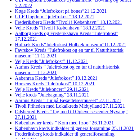
5.2.2022
Køge Kreds “Julefrokost på bones”21.12.2021
ULF Ungdom ” julefrokost” 18.12.2021
Frederiksberg Kreds ”Tivoli i København” 18.12.2021
Vejle Kreds ”Tivoli i København” 18.12.2021
Aalborg kreds og Frederikshavn Kreds “Julefrokost”
17.12.2021
Holbæk Kreds”Julefrokost Holbæk museum”11.12.2021
Favrskov Kreds “Julefrokost og en tur til Naturhistorisk
museum” 11.12.2021
Vejle Kreds ”Julefrokost” 11.12.2021
Aarhus Kreds ” Julefrokost og en tur til naturhistorisk
museum” 11.12.2021
Aabenraa Kreds “Julefrokost” 10.12.2021
Horsens Kreds ”Julefrokost” 10.12.2021
Vejle Kreds ”Julekoncert” 29.11.2021
Vejle kreds ”Julebagning” 28.11.2021
Aarhus Kreds “Tur på Besættelsesmuseet” 27.11.2021
Tivoli Friheden med Lokalkreds Midtjylland 27.11.2021
Odsherred Kreds “Tag med til Oplevelsescenter Nyvang”
27.11.2021
Københavner kreds ” Kom med i zoo” 26.11.2021
København kreds indkalder til generalforsamling 25.11.2021
Frederiksberg kreds indkalder til generalforsamling