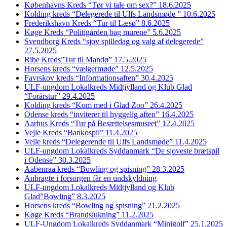
Københavns Kreds “Tør vi tale om sex?” 18.6.2025
Kolding kreds “Delegerede til Ulfs Landsmøde ” 10.6.2025
Frederikshavn Kreds “Tur til Læsø” 8.6.2025
Køge Kreds “Politigården bag murene” 5.6.2025
Svendborg Kreds “sjov spilledag og valg af delegerede”
27.5.2025
Ribe Kreds”Tur til Mandø” 17.5.2025
Horsens kreds “vælgermøde” 12.5.2025
Favrskov kreds “Informationsaften” 30.4.2025
ULF-ungdom Lokalkreds Midtjylland og Klub Glad
“Forårstur” 29.4.2025
Kolding kreds “Kom med i Glad Zoo” 26.4.2025
Odense kreds “inviterer til hyggelig aften” 16.4.2025
Aarhus Kreds “Tur på Besættelsesmuseet” 12.4.2025
Vejle Kreds “Bankospil” 11.4.2025
Vejle kreds “Delegerende til Ulfs Landsmøde” 11.4.2025
ULF-ungdom Lokalkreds Syddanmark “De sjoveste brætspil
i Odense” 30.3.2025
Aabenraa kreds “Bowling og spisning” 28.3.2025
Anbragte i forsorgen får en undskyldning
ULF-ungdom Lokalkreds Midtjylland og Klub
Glad”Bowling” 8.3.2025
Horsens kreds “Bowling og spisning” 21.2.2025
Køge Kreds “Brandslukning” 11.2.2025
ULF-Ungdom Lokalkreds Syddanmark “Minigolf” 25.1.2025