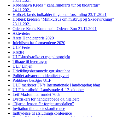
25.11.2021
København Kreds ” kanalrundfarts tur og biograftur”
24.11.2021
Holbæk kreds indkalder til generalforsamling 23.11.2021
Holbæk kredsen “Minikursus om misbrug og Skadevirkning”
23.11.2021
Odense Kreds Kom med i Odense Zoo 21.11.2021
Aktiviteter
Årets Handicappris 2020
Julehilsen fra formændene 2020
ULF Ferie
Kredse
ULF-kreds-tolke et nyt pilotprojekt
Tilbage til hverdagen
ULF Linjen
Udviklingshæmmede gør skrot hot
Politiet advarer om identitetstyveri
Politikere besøger ULF
ULF markerer FN’s Internationale Handicapdag idag
ULF har afholdt Landsmøde d. 12. oktober
Leif Madsen har rundet 70 år
Lystfiskeri for handicappede og hjælper:
”Bjarne Jensen får fortjenstmedaljen”
Invitation til diabeteskonference
Indbydelse til afslutningskonference