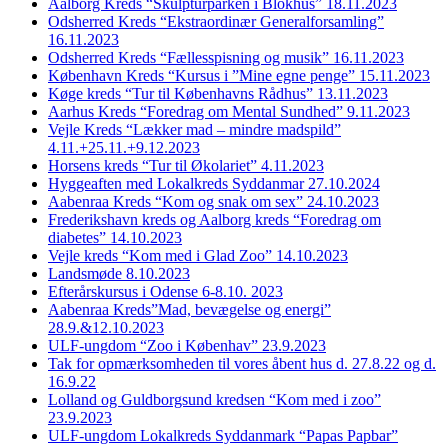
Aalborg Kreds “Skulpturparken i Blokhus” 18.11.2023
Odsherred Kreds “Ekstraordinær Generalforsamling”
16.11.2023
Odsherred Kreds “Fællesspisning og musik” 16.11.2023
København Kreds “Kursus i ”Mine egne penge” 15.11.2023
Køge kreds “Tur til Københavns Rådhus” 13.11.2023
Aarhus Kreds “Foredrag om Mental Sundhed” 9.11.2023
Vejle Kreds “Lækker mad – mindre madspild”
4.11.+25.11.+9.12.2023
Horsens kreds “Tur til Økolariet” 4.11.2023
Hyggeaften med Lokalkreds Syddanmar 27.10.2024
Aabenraa Kreds “Kom og snak om sex” 24.10.2023
Frederikshavn kreds og Aalborg kreds “Foredrag om
diabetes” 14.10.2023
Vejle kreds “Kom med i Glad Zoo” 14.10.2023
Landsmøde 8.10.2023
Efterårskursus i Odense 6-8.10. 2023
Aabenraa Kreds”Mad, bevægelse og energi”
28.9.&12.10.2023
ULF-ungdom “Zoo i Københav” 23.9.2023
Tak for opmærksomheden til vores åbent hus d. 27.8.22 og d.
16.9.22
Lolland og Guldborgsund kredsen “Kom med i zoo”
23.9.2023
ULF-ungdom Lokalkreds Syddanmark “Papas Papbar”