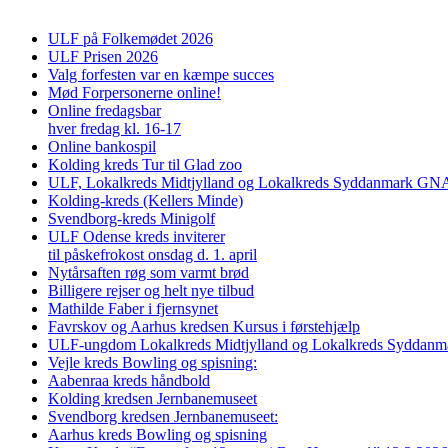
ULF på Folkemødet 2026
ULF Prisen 2026
Valg forfesten var en kæmpe succes
Mød Forpersonerne online!
Online fredagsbar
hver fredag kl. 16-17
Online bankospil
Kolding kreds Tur til Glad zoo
ULF, Lokalkreds Midtjylland og Lokalkreds Syddanmark GNAG
Kolding-kreds (Kellers Minde)
Svendborg-kreds Minigolf
ULF Odense kreds inviterer
til påskefrokost onsdag d. 1. april
Nytårsaften røg som varmt brød
Billigere rejser og helt nye tilbud
Mathilde Faber i fjernsynet
Favrskov og Aarhus kredsen Kursus i førstehjælp
ULF-ungdom Lokalkreds Midtjylland og Lokalkreds Syddanma
Vejle kreds Bowling og spisning:
Aabenraa kreds håndbold
Kolding kredsen Jernbanemuseet
Svendborg kredsen Jernbanemuseet:
Aarhus kreds Bowling og spisning