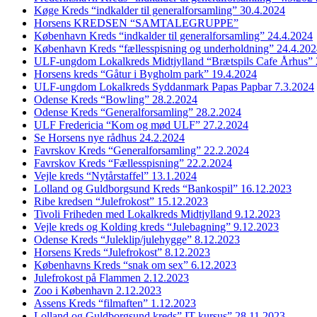
Køge Kreds “indkalder til generalforsamling” 30.4.2024
Horsens KREDSEN “SAMTALEGRUPPE”
København Kreds “indkalder til generalforsamling” 24.4.2024
København Kreds “fællesspisning og underholdning” 24.4.20
ULF-ungdom Lokalkreds Midtjylland “Brætspils Cafe Århus” 
Horsens kreds “Gåtur i Bygholm park” 19.4.2024
ULF-ungdom Lokalkreds Syddanmark Papas Papbar 7.3.2024
Odense Kreds “Bowling” 28.2.2024
Odense Kreds “Generalforsamling” 28.2.2024
ULF Fredericia “Kom og mød ULF” 27.2.2024
Se Horsens nye rådhus 24.2.2024
Favrskov Kreds “Generalforsamling” 22.2.2024
Favrskov Kreds “Fællesspisning” 22.2.2024
Vejle kreds “Nytårstaffel” 13.1.2024
Lolland og Guldborgsund Kreds “Bankospil” 16.12.2023
Ribe kredsen “Julefrokost” 15.12.2023
Tivoli Friheden med Lokalkreds Midtjylland 9.12.2023
Vejle kreds og Kolding kreds “Julebagning” 9.12.2023
Odense Kreds “Juleklip/julehygge” 8.12.2023
Horsens Kreds “Julefrokost” 8.12.2023
Københavns Kreds “snak om sex” 6.12.2023
Julefrokost på Flammen 2.12.2023
Zoo i København 2.12.2023
Assens Kreds “filmaften” 1.12.2023
Lolland og Guldborgsund kreds” IT kursus” 28.11.2023