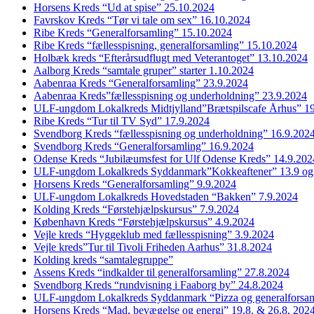
Horsens Kreds “Ud at spise” 25.10.2024
Favrskov Kreds “Tør vi tale om sex” 16.10.2024
Ribe Kreds “Generalforsamling” 15.10.2024
Ribe Kreds “fællesspisning, generalforsamling” 15.10.2024
Holbæk kreds “Efterårsudflugt med Veterantoget” 13.10.2024
Aalborg Kreds “samtale gruper” starter 1.10.2024
Aabenraa Kreds “Generalforsamling” 23.9.2024
Aabenraa Kreds”fællesspisning og underholdning” 23.9.2024
ULF-ungdom Lokalkreds Midtjylland”Brætspilscafe Århus” 1
Ribe Kreds “Tur til TV Syd” 17.9.2024
Svendborg Kreds “fællesspisning og underholdning” 16.9.202
Svendborg Kreds “Generalforsamling” 16.9.2024
Odense Kreds “Jubilæumsfest for Ulf Odense Kreds” 14.9.202
ULF-ungdom Lokalkreds Syddanmark”Kokkeaftener” 13.9 og
Horsens Kreds “Generalforsamling” 9.9.2024
ULF-ungdom Lokalkreds Hovedstaden “Bakken” 7.9.2024
Kolding Kreds “Førstehjælpskursus” 7.9.2024
København Kreds “Førstehjælpskursus” 4.9.2024
Vejle kreds “Hyggeklub med fællesspisning” 3.9.2024
Vejle kreds”Tur til Tivoli Friheden Aarhus” 31.8.2024
Kolding kreds “samtalegruppe”
Assens Kreds “indkalder til generalforsamling” 27.8.2024
Svendborg Kreds “rundvisning i Faaborg by” 24.8.2024
ULF-ungdom Lokalkreds Syddanmark “Pizza og generalforsam
Horsens Kreds “Mad, bevægelse og energi” 19.8. & 26.8. 202