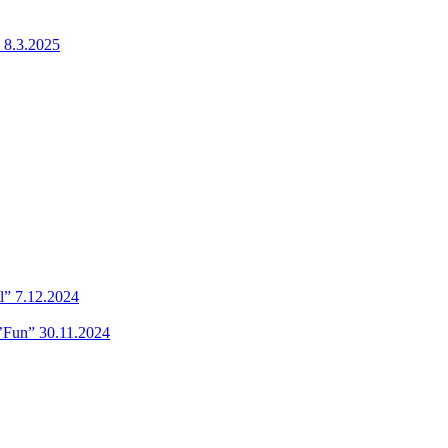
 8.3.2025
l” 7.12.2024
’Fun” 30.11.2024