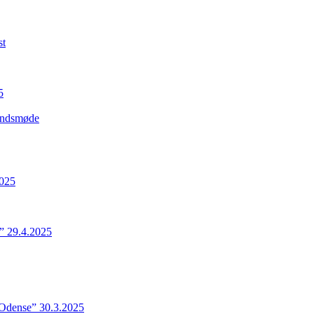
st
5
Landsmøde
2025
” 29.4.2025
 Odense” 30.3.2025