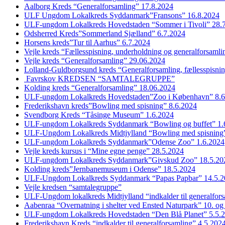
Aalborg Kreds “Generalforsamling” 17.8.2024
ULF Ungdom Lokalkreds Syddanmark”Fransons” 16.8.2024
ULF-ungdom Lokalkreds Hovedstaden “Sommer i Tivoli” 28.
Odsherred Kreds”Sommerland Sjælland” 6.7.2024
Horsens kreds”Tur til Aarhus” 6.7.2024
Vejle kreds “Fællesspisning, underholdning og generalforsaml
Vejle kreds “Generalforsamling” 29.06.2024
Lolland-Guldborgsund kreds “Generalforsamling, fællesspisni
Favrskov KREDSEN “SAMTALEGRUPPE”
Kolding kreds “Generalforsamling” 18.06.2024
ULF-ungdom Lokalkreds Hovedstaden”Zoo i København” 8.6
Frederikshavn kreds”Bowling med spisning” 8.6.2024
Svendborg Kreds “Tåsinge Museum” 1.6.2024
ULF-ungdom Lokalkreds Syddanmark “Bowling og buffet” 1.
ULF-Ungdom Lokalkreds Midtjylland “Bowling med spisning”
ULF-ungdom Lokalkreds Syddanmark”Odense Zoo” 1.6.2024
Vejle kreds kursus i “Mine egne penge” 28.5.2024
ULF-ungdom Lokalkreds Syddanmark”Givskud Zoo” 18.5.20
Kolding kreds”Jernbanemuseum i Odense” 18.5.2024
ULF-Ungdom Lokalkreds Syddanmark “Papas Papbar” 14.5.2
Vejle kredsen “samtalegruppe”
ULF-Ungdom lokalkreds Midtjylland “indkalder til generalfor
Aabenraa “Overnatning i shelter ved Ensted Naturpark” 10. og
ULF-ungdom Lokalkreds Hovedstaden “Den Blå Planet” 5.5.
Frederikshavn Kreds “indkalder til generalforsamling” 4.5.202