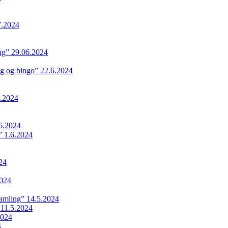
7.2024
ing” 29.06.2024
ng og bingo” 22.6.2024
.2024
6.2024
 1.6.2024
24
024
samling” 14.5.2024
 11.5.2024
2024
4