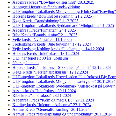
Aabenraa kreds “Bowling og spisning” 28.3.2025
Anbragte i forsorgen får en undskyldning
ULF-ungdom Lokalkreds Midtjylland og Klub Glad”Bowling”
Horsens kreds “Bowling og spisning” 21.2.2025
Køge Kreds “Brandslukning” 11.2.2025
ULF-Ungdom Lokalkreds Syddanmark “Minigolf” 25.1.2025
Aabenraa Kreds”Filmaften” 24.1.2025
Ribe Kreds “Brandslukning” 21.1.2025
Vejle kreds “Nytårstaffel” 11.1.2025
Frederikshavn kreds “Jule bowling” 17.12.2024
Vejle kreds og Kolding kreds “Julebagning” 14.12.2024
Horsens Kreds “Julefrokost” 13.12.2024
ULF har fejret sit 30 års jubilæum
30 års jubilæum
Holbæk kreds “IT-kursus – Sikkerhed på nettet” 12.12.2024
Køge Kreds “Førstehjælpskursus” 12.12.2024
ULF-ungdom Lokalkreds Hovedstaden “Julefrokost i Big Bow
ULF-ungdom Lokalkreds Midtjylland”Lasergame” 30.11.2024
ULF-ungdom Lokalkreds Syddanmark “Julefrokost på Bowl’n
Assens kreds “Julefrokost” 30.11.2024
Ribe kreds”Julefrokost” 23.11.2024
Aabenraa Kreds “Kom og mød ULF” 27.11.2024
Kolding kreds “Juletur til Aabenraa” 23.11.2024
Aarhus Kreds “Generalforsamling” 20.11.2024
Aarhus Kreds “fællesspisning og underholdning” 20.11.2024