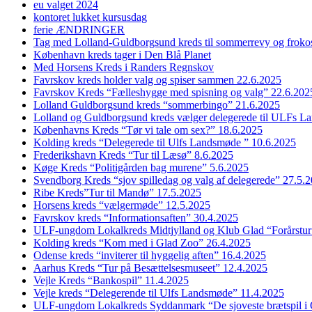
eu valget 2024
kontoret lukket kursusdag
ferie ÆNDRINGER
Tag med Lolland-Guldborgsund kreds til sommerrevy og froko
København kreds tager i Den Blå Planet
Med Horsens Kreds i Randers Regnskov
Favrskov kreds holder valg og spiser sammen 22.6.2025
Favrskov Kreds “Fælleshygge med spisning og valg” 22.6.202
Lolland Guldborgsund kreds “sommerbingo” 21.6.2025
Lolland og Guldborgsund kreds vælger delegerede til ULFs 
Københavns Kreds “Tør vi tale om sex?” 18.6.2025
Kolding kreds “Delegerede til Ulfs Landsmøde ” 10.6.2025
Frederikshavn Kreds “Tur til Læsø” 8.6.2025
Køge Kreds “Politigården bag murene” 5.6.2025
Svendborg Kreds “sjov spilledag og valg af delegerede” 27.5.
Ribe Kreds”Tur til Mandø” 17.5.2025
Horsens kreds “vælgermøde” 12.5.2025
Favrskov kreds “Informationsaften” 30.4.2025
ULF-ungdom Lokalkreds Midtjylland og Klub Glad “Forårstur
Kolding kreds “Kom med i Glad Zoo” 26.4.2025
Odense kreds “inviterer til hyggelig aften” 16.4.2025
Aarhus Kreds “Tur på Besættelsesmuseet” 12.4.2025
Vejle Kreds “Bankospil” 11.4.2025
Vejle kreds “Delegerende til Ulfs Landsmøde” 11.4.2025
ULF-ungdom Lokalkreds Syddanmark “De sjoveste brætspil i