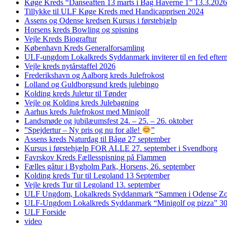
Køge Kreds “Danseaften 13 marts i Bag Haverne 1” 13.3.2026
Tillykke til ULF Køge Kreds med Handicapprisen 2024
Assens og Odense kredsen Kursus i førstehjælp
Horsens kreds Bowling og spisning
Vejle Kreds Biograftur
København Kreds Generalforsamling
ULF-ungdom Lokalkreds Syddanmark inviterer til en fed efter
Vejle kreds nytårstaffel 2026
Frederikshavn og Aalborg kreds Julefrokost
Lolland og Guldborgsund kreds julebingo
Kolding kreds Juletur til Tønder
Vejle og Kolding kreds Julebagning
Aarhus kreds Julefrokost med Minigolf
Landsmøde og jubilæumsfest 24. – 25. – 26. oktober
”Spejdertur – Ny pris og nu for alle!
”
Assens kreds Naturdag til Bågø 27 september
Kursus i førstehjælp FOR ALLE 27. september i Svendborg
Favrskov Kreds Fællesspisning på Flammen
Fælles gåtur i Bygholm Park, Horsens, 26. september
Kolding kreds Tur til Legoland 13 September
Vejle kreds Tur til Legoland 13. september
ULF Ungdom, Lokalkreds Syddanmark “Sammen i Odense Zo
ULF-Ungdom Lokalkreds Syddanmark “Minigolf og pizza” 30
ULF Forside
video