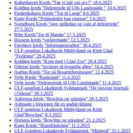
Københavns Kreds “Tør vi tale om sex?” 18.6.2025
Kolding kreds “Delegerede til Ulfs Landsmøde ” 10.6.2025
Frederikshavn Kreds “Tur til Læsø” 8.6.2025
Køge Kreds “Politigården bag murene” 5.6.2025
Svendborg Kreds “sjov spilledag og valg af delegerede”
27.5.2025
Ribe Kreds”Tur til Mandø” 17.5.2025
Horsens kreds “vælgermøde” 12.5.2025
Favrskov kreds “Informationsaften” 30.4.2025
ULF-ungdom Lokalkreds Midtjylland og Klub Glad
“Forårstur” 29.4.2025
Kolding kreds “Kom med i Glad Zoo” 26.4.2025
Odense kreds “inviterer til hyggelig aften” 16.4.2025
Aarhus Kreds “Tur på Besættelsesmuseet” 12.4.2025
Vejle Kreds “Bankospil” 11.4.2025
Vejle kreds “Delegerende til Ulfs Landsmøde” 11.4.2025
ULF-ungdom Lokalkreds Syddanmark “De sjoveste brætspil
i Odense” 30.3.2025
Aabenraa kreds “Bowling og spisning” 28.3.2025
Anbragte i forsorgen får en undskyldning
ULF-ungdom Lokalkreds Midtjylland og Klub
Glad”Bowling” 8.3.2025
Horsens kreds “Bowling og spisning” 21.2.2025
Køge Kreds “Brandslukning” 11.2.2025
ULF-Ungdom Lokalkreds Syddanmark “Minigolf” 25.1.2025