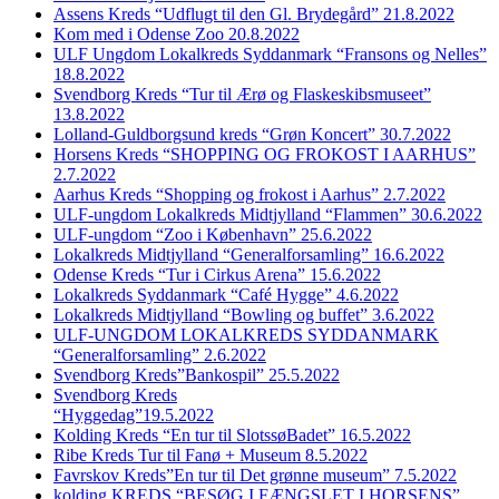
Assens Kreds “Udflugt til den Gl. Brydegård” 21.8.2022
Kom med i Odense Zoo 20.8.2022
ULF Ungdom Lokalkreds Syddanmark “Fransons og Nelles”
18.8.2022
Svendborg Kreds “Tur til Ærø og Flaskeskibsmuseet”
13.8.2022
Lolland-Guldborgsund kreds “Grøn Koncert” 30.7.2022
Horsens Kreds “SHOPPING OG FROKOST I AARHUS”
2.7.2022
Aarhus Kreds “Shopping og frokost i Aarhus” 2.7.2022
ULF-ungdom Lokalkreds Midtjylland “Flammen” 30.6.2022
ULF-ungdom “Zoo i København” 25.6.2022
Lokalkreds Midtjylland “Generalforsamling” 16.6.2022
Odense Kreds “Tur i Cirkus Arena” 15.6.2022
Lokalkreds Syddanmark “Café Hygge” 4.6.2022
Lokalkreds Midtjylland “Bowling og buffet” 3.6.2022
ULF-UNGDOM LOKALKREDS SYDDANMARK
“Generalforsamling” 2.6.2022
Svendborg Kreds”Bankospil” 25.5.2022
Svendborg Kreds
“Hyggedag”19.5.2022
Kolding Kreds “En tur til SlotssøBadet” 16.5.2022
Ribe Kreds Tur til Fanø + Museum 8.5.2022
Favrskov Kreds”En tur til Det grønne museum” 7.5.2022
kolding KREDS “BESØG I FÆNGSLET I HORSENS”