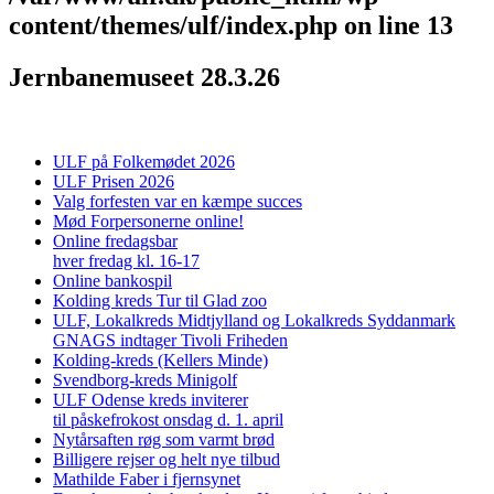
content/themes/ulf/index.php
on line
13
Jernbanemuseet 28.3.26
ULF på Folkemødet 2026
ULF Prisen 2026
Valg forfesten var en kæmpe succes
Mød Forpersonerne online!
Online fredagsbar
hver fredag kl. 16-17
Online bankospil
Kolding kreds Tur til Glad zoo
ULF, Lokalkreds Midtjylland og Lokalkreds Syddanmark
GNAGS indtager Tivoli Friheden
Kolding-kreds (Kellers Minde)
Svendborg-kreds Minigolf
ULF Odense kreds inviterer
til påskefrokost onsdag d. 1. april
Nytårsaften røg som varmt brød
Billigere rejser og helt nye tilbud
Mathilde Faber i fjernsynet