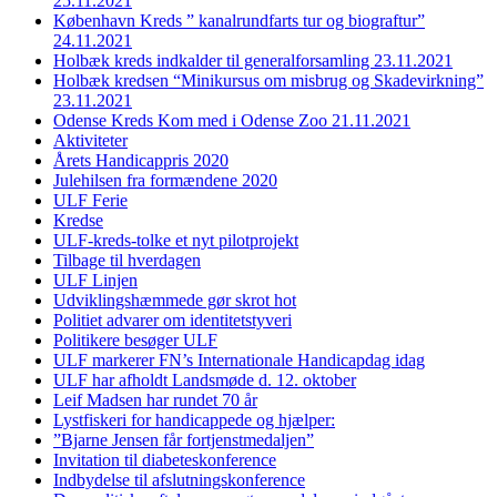
25.11.2021
København Kreds ” kanalrundfarts tur og biograftur”
24.11.2021
Holbæk kreds indkalder til generalforsamling 23.11.2021
Holbæk kredsen “Minikursus om misbrug og Skadevirkning”
23.11.2021
Odense Kreds Kom med i Odense Zoo 21.11.2021
Aktiviteter
Årets Handicappris 2020
Julehilsen fra formændene 2020
ULF Ferie
Kredse
ULF-kreds-tolke et nyt pilotprojekt
Tilbage til hverdagen
ULF Linjen
Udviklingshæmmede gør skrot hot
Politiet advarer om identitetstyveri
Politikere besøger ULF
ULF markerer FN’s Internationale Handicapdag idag
ULF har afholdt Landsmøde d. 12. oktober
Leif Madsen har rundet 70 år
Lystfiskeri for handicappede og hjælper:
”Bjarne Jensen får fortjenstmedaljen”
Invitation til diabeteskonference
Indbydelse til afslutningskonference