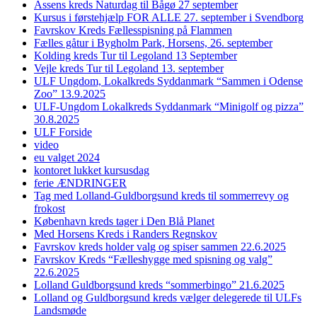
Assens kreds Naturdag til Bågø 27 september
Kursus i førstehjælp FOR ALLE 27. september i Svendborg
Favrskov Kreds Fællesspisning på Flammen
Fælles gåtur i Bygholm Park, Horsens, 26. september
Kolding kreds Tur til Legoland 13 September
Vejle kreds Tur til Legoland 13. september
ULF Ungdom, Lokalkreds Syddanmark “Sammen i Odense
Zoo” 13.9.2025
ULF-Ungdom Lokalkreds Syddanmark “Minigolf og pizza”
30.8.2025
ULF Forside
video
eu valget 2024
kontoret lukket kursusdag
ferie ÆNDRINGER
Tag med Lolland-Guldborgsund kreds til sommerrevy og
frokost
København kreds tager i Den Blå Planet
Med Horsens Kreds i Randers Regnskov
Favrskov kreds holder valg og spiser sammen 22.6.2025
Favrskov Kreds “Fælleshygge med spisning og valg”
22.6.2025
Lolland Guldborgsund kreds “sommerbingo” 21.6.2025
Lolland og Guldborgsund kreds vælger delegerede til ULFs
Landsmøde