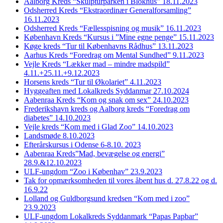
Aalborg Kreds “Skulpturparken i Blokhus” 18.11.2023
Odsherred Kreds “Ekstraordinær Generalforsamling”
16.11.2023
Odsherred Kreds “Fællesspisning og musik” 16.11.2023
København Kreds “Kursus i ”Mine egne penge” 15.11.2023
Køge kreds “Tur til Københavns Rådhus” 13.11.2023
Aarhus Kreds “Foredrag om Mental Sundhed” 9.11.2023
Vejle Kreds “Lækker mad – mindre madspild”
4.11.+25.11.+9.12.2023
Horsens kreds “Tur til Økolariet” 4.11.2023
Hyggeaften med Lokalkreds Syddanmar 27.10.2024
Aabenraa Kreds “Kom og snak om sex” 24.10.2023
Frederikshavn kreds og Aalborg kreds “Foredrag om
diabetes” 14.10.2023
Vejle kreds “Kom med i Glad Zoo” 14.10.2023
Landsmøde 8.10.2023
Efterårskursus i Odense 6-8.10. 2023
Aabenraa Kreds”Mad, bevægelse og energi”
28.9.&12.10.2023
ULF-ungdom “Zoo i Københav” 23.9.2023
Tak for opmærksomheden til vores åbent hus d. 27.8.22 og d.
16.9.22
Lolland og Guldborgsund kredsen “Kom med i zoo”
23.9.2023
ULF-ungdom Lokalkreds Syddanmark “Papas Papbar”