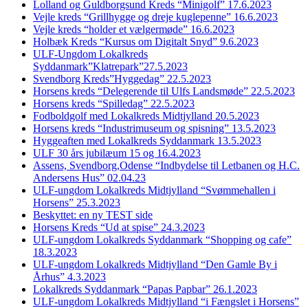
Lolland og Guldborgsund Kreds “Minigolf” 17.6.2023
Vejle kreds “Grillhygge og dreje kuglepenne” 16.6.2023
Vejle kreds “holder et vælgermøde” 16.6.2023
Holbæk Kreds “Kursus om Digitalt Snyd” 9.6.2023
ULF-Ungdom Lokalkreds
Syddanmark”Klatrepark”27.5.2023
Svendborg Kreds”Hyggedag” 22.5.2023
Horsens kreds “Delegerende til Ulfs Landsmøde” 22.5.2023
Horsens kreds “Spilledag” 22.5.2023
Fodboldgolf med Lokalkreds Midtjylland 20.5.2023
Horsens kreds “Industrimuseum og spisning” 13.5.2023
Hyggeaften med Lokalkreds Syddanmark 13.5.2023
ULF 30 års jubilæum 15 og 16.4.2023
Assens, Svendborg,Odense “Indbydelse til Letbanen og H.C.
Andersens Hus” 02.04.23
ULF-ungdom Lokalkreds Midtjylland “Svømmehallen i
Horsens” 25.3.2023
Beskyttet: en ny TEST side
Horsens Kreds “Ud at spise” 24.3.2023
ULF-ungdom Lokalkreds Syddanmark “Shopping og cafe”
18.3.2023
ULF-ungdom Lokalkreds Midtjylland “Den Gamle By i
Århus” 4.3.2023
Lokalkreds Syddanmark “Papas Papbar” 26.1.2023
ULF-ungdom Lokalkreds Midtjylland “i Fængslet i Horsens”