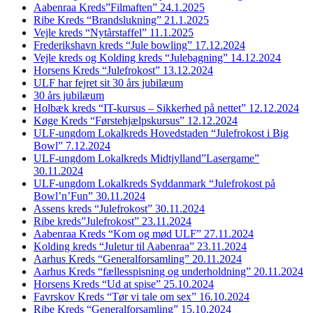
Aabenraa Kreds”Filmaften” 24.1.2025
Ribe Kreds “Brandslukning” 21.1.2025
Vejle kreds “Nytårstaffel” 11.1.2025
Frederikshavn kreds “Jule bowling” 17.12.2024
Vejle kreds og Kolding kreds “Julebagning” 14.12.2024
Horsens Kreds “Julefrokost” 13.12.2024
ULF har fejret sit 30 års jubilæum
30 års jubilæum
Holbæk kreds “IT-kursus – Sikkerhed på nettet” 12.12.2024
Køge Kreds “Førstehjælpskursus” 12.12.2024
ULF-ungdom Lokalkreds Hovedstaden “Julefrokost i Big
Bowl” 7.12.2024
ULF-ungdom Lokalkreds Midtjylland”Lasergame”
30.11.2024
ULF-ungdom Lokalkreds Syddanmark “Julefrokost på
Bowl’n’Fun” 30.11.2024
Assens kreds “Julefrokost” 30.11.2024
Ribe kreds”Julefrokost” 23.11.2024
Aabenraa Kreds “Kom og mød ULF” 27.11.2024
Kolding kreds “Juletur til Aabenraa” 23.11.2024
Aarhus Kreds “Generalforsamling” 20.11.2024
Aarhus Kreds “fællesspisning og underholdning” 20.11.2024
Horsens Kreds “Ud at spise” 25.10.2024
Favrskov Kreds “Tør vi tale om sex” 16.10.2024
Ribe Kreds “Generalforsamling” 15.10.2024