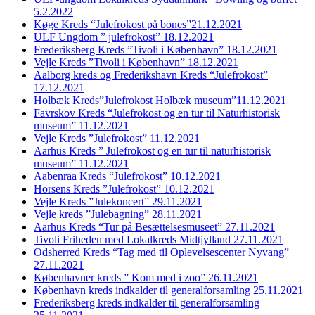
5.2.2022
Køge Kreds “Julefrokost på bones”21.12.2021
ULF Ungdom ” julefrokost” 18.12.2021
Frederiksberg Kreds ”Tivoli i København” 18.12.2021
Vejle Kreds ”Tivoli i København” 18.12.2021
Aalborg kreds og Frederikshavn Kreds “Julefrokost”
17.12.2021
Holbæk Kreds”Julefrokost Holbæk museum”11.12.2021
Favrskov Kreds “Julefrokost og en tur til Naturhistorisk
museum” 11.12.2021
Vejle Kreds ”Julefrokost” 11.12.2021
Aarhus Kreds ” Julefrokost og en tur til naturhistorisk
museum” 11.12.2021
Aabenraa Kreds “Julefrokost” 10.12.2021
Horsens Kreds ”Julefrokost” 10.12.2021
Vejle Kreds ”Julekoncert” 29.11.2021
Vejle kreds ”Julebagning” 28.11.2021
Aarhus Kreds “Tur på Besættelsesmuseet” 27.11.2021
Tivoli Friheden med Lokalkreds Midtjylland 27.11.2021
Odsherred Kreds “Tag med til Oplevelsescenter Nyvang”
27.11.2021
Københavner kreds ” Kom med i zoo” 26.11.2021
København kreds indkalder til generalforsamling 25.11.2021
Frederiksberg kreds indkalder til generalforsamling