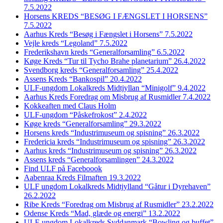
7.5.2022
Horsens KREDS “BESØG I FÆNGSLET I HORSENS”
7.5.2022
Aarhus Kreds “Besøg i Fængslet i Horsens” 7.5.2022
Vejle kreds “Legoland” 7.5.2022
Frederikshavn kreds “Generalforsamling” 6.5.2022
Køge Kreds “Tur til Tycho Brahe planetarium” 26.4.2022
Svendborg kreds “Generalforsamling” 25.4.2022
Assens Kreds “Bankospil” 20.4.2022
ULF-ungdom Lokalkreds Midtjyllan “Minigolf” 9.4.2022
Aarhus Kreds Foredrag om Misbrug af Rusmidler 7.4.2022
Kokkeaften med Claus Holm
ULF-ungdom “Påskefrokost” 2.4.2022
Køge kreds “Generalforsamling” 29.3.2022
Horsens kreds “Industrimuseum og spisning” 26.3.2022
Fredericia kreds “Industrimuseum og spisning” 26.3.2022
Aarhus kreds “Industrimuseum og spisning” 26.3.2022
Assens kreds “Generalforsamlingen” 24.3.2022
Find ULF på Faceboook
Aabenraa Kreds Filmaften 19.3.2022
ULF ungdom Lokalkreds Midtjylland “Gåtur i Dyrehaven”
26.2.2022
Ribe Kreds “Foredrag om Misbrug af Rusmidler” 23.2.2022
Odense Kreds “Mad, glæde og energi” 13.2.2022
ULF-ungdom Lokalkreds Syddanmark “Bowling og buffet”