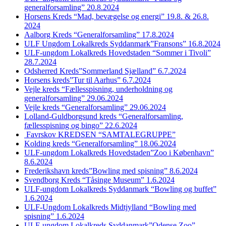
generalforsamling” 20.8.2024
Horsens Kreds “Mad, bevægelse og energi” 19.8. & 26.8.
2024
Aalborg Kreds “Generalforsamling” 17.8.2024
ULF Ungdom Lokalkreds Syddanmark”Fransons” 16.8.2024
ULF-ungdom Lokalkreds Hovedstaden “Sommer i Tivoli”
28.7.2024
Odsherred Kreds”Sommerland Sjælland” 6.7.2024
Horsens kreds”Tur til Aarhus” 6.7.2024
Vejle kreds “Fællesspisning, underholdning og
generalforsamling” 29.06.2024
Vejle kreds “Generalforsamling” 29.06.2024
Lolland-Guldborgsund kreds “Generalforsamling,
fællesspisning og bingo” 22.6.2024
Favrskov KREDSEN “SAMTALEGRUPPE”
Kolding kreds “Generalforsamling” 18.06.2024
ULF-ungdom Lokalkreds Hovedstaden”Zoo i København”
8.6.2024
Frederikshavn kreds”Bowling med spisning” 8.6.2024
Svendborg Kreds “Tåsinge Museum” 1.6.2024
ULF-ungdom Lokalkreds Syddanmark “Bowling og buffet”
1.6.2024
ULF-Ungdom Lokalkreds Midtjylland “Bowling med
spisning” 1.6.2024
ULF-ungdom Lokalkreds Syddanmark”Odense Zoo”