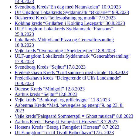
14.9.2023
Svendborg Kreds”En dag med Naturskolen” 10.9.2023
Ulf Ungdom Lokalkreds Syddanmark “Økolariet” 9.9.2023
Odsherred Kreds”fællesspisning og musik” 7.9.2023
Kolding kreds “Grillaften i Kolding Legepark” 30.8.2023
ULF Ungdom Lokalkreds Syddanmark “Fransons”
25.8.2023
Lokalkreds Midtjylland Pizza og Generalforsamling
18.8.2023
Vejle kreds “Overnatning i Spejderhytter” 18.8.2023
ULF-ungdom Lokalkreds Syddanmark “Generalforsamling”
17.8.2023
Svendborg Kreds “Sejltur”17.8.2023
Frederikshavn Kreds “Grill sammen med Gimle”16.8.2023
Frederikshavn kreds “Delegerende til Ulfs Landsmøde”
16.8.2023
Odense Kreds “Minigolf” 12.8.2023
Aarhus kreds “Sejltur”12.8.2023
Vejle kreds “Bankospil og grillehygge” 11.8.2023
Aabenraa Kreds “Mad, bevægelse og energi”9. og 23. 8.
2023
Vejle kreds”Palsgaard Sommerspil = Ghost musical” 8.8.2023
Aarhus Kreds “Besøg i Fængslet i Horsens” 8.7.2023
Horsens Kreds “Besøg i Fængslet i Horsens” 8.7.2023
ULF-ungdom”Tur til Tivoli København”17.6. 2023