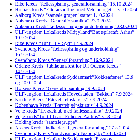
Ribe Kreds “fællesspisning, generalforsamling” 15.10.2024
Holbæk kreds “Efterårsudflugt med Veterantoget” 13.10.2024
Aalborg Kreds “samtale gruper” starter 1.10.2024
Aabenraa Kreds “Generalforsamling” 23.9.2024
Aabenraa Kreds”fællesspisning og underholdning” 23.9.2024
ULF-ungdom Lokalkreds Midtjylland”Brætspilscafe Århus”
19.9.2024
Ribe Kreds “Tur til TV Syd” 17.9.2024
Svendborg Kreds “fællesspisning og underholdning”
16.9.2024
Svendborg Kreds “Generalforsamling” 16.9.2024
Odense Kreds “Jubilæumsfest for Ulf Odense Kreds”
14.9.2024
ULF-ungdom Lokalkreds Syddanmark”Kokkeaftener” 13.9
og 20.9.2024
Horsens Kreds “Generalforsamling” 9.9.2024
ULF-ungdom Lokalkreds Hovedstaden “Bakken” 7.9.2024
Kolding Kreds “Førstehjælpskursus” 7.9.2024
København Kreds “Førstehjælpskursus” 4.9.2024
Vejle kreds “Hyggeklub med fællesspisning” 3.9.2024
Vejle kreds”Tur til Tivoli Friheden Aarhus” 31.8.2024
Kolding kreds “samtalegruppe”
Assens Kreds “indkalder til generalforsamling” 27.8.2024
Svendborg Kreds “rundvisning i Faaborg by” 24.8.2024
ULF-ungdom Lokalkreds Syddanmark “Pizza og