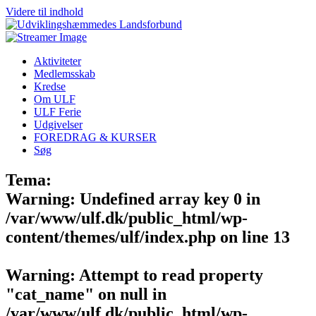
Videre til indhold
Aktiviteter
Medlemsskab
Kredse
Om ULF
ULF Ferie
Udgivelser
FOREDRAG & KURSER
Søg
Tema:
Warning
: Undefined array key 0 in
/var/www/ulf.dk/public_html/wp-
content/themes/ulf/index.php
on line
13
Warning
: Attempt to read property
"cat_name" on null in
/var/www/ulf.dk/public_html/wp-