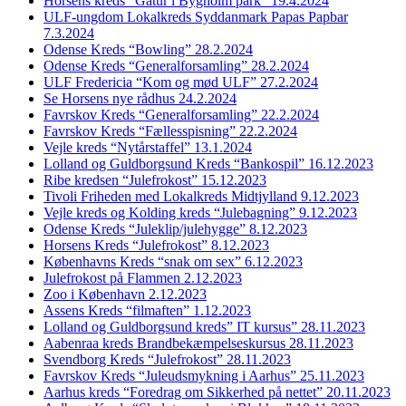
Horsens kreds “Gåtur i Bygholm park” 19.4.2024
ULF-ungdom Lokalkreds Syddanmark Papas Papbar
7.3.2024
Odense Kreds “Bowling” 28.2.2024
Odense Kreds “Generalforsamling” 28.2.2024
ULF Fredericia “Kom og mød ULF” 27.2.2024
Se Horsens nye rådhus 24.2.2024
Favrskov Kreds “Generalforsamling” 22.2.2024
Favrskov Kreds “Fællesspisning” 22.2.2024
Vejle kreds “Nytårstaffel” 13.1.2024
Lolland og Guldborgsund Kreds “Bankospil” 16.12.2023
Ribe kredsen “Julefrokost” 15.12.2023
Tivoli Friheden med Lokalkreds Midtjylland 9.12.2023
Vejle kreds og Kolding kreds “Julebagning” 9.12.2023
Odense Kreds “Juleklip/julehygge” 8.12.2023
Horsens Kreds “Julefrokost” 8.12.2023
Københavns Kreds “snak om sex” 6.12.2023
Julefrokost på Flammen 2.12.2023
Zoo i København 2.12.2023
Assens Kreds “filmaften” 1.12.2023
Lolland og Guldborgsund kreds” IT kursus” 28.11.2023
Aabenraa kreds Brandbekæmpelseskursus 28.11.2023
Svendborg Kreds “Julefrokost” 28.11.2023
Favrskov Kreds “Juleudsmykning i Aarhus” 25.11.2023
Aarhus kreds “Foredrag om Sikkerhed på nettet” 20.11.2023