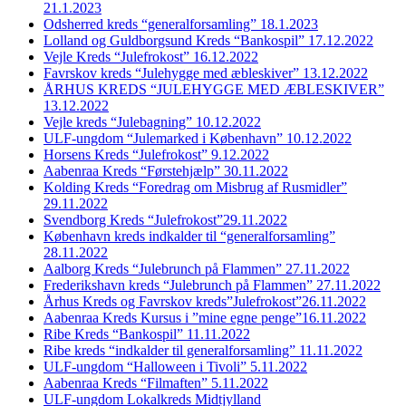
21.1.2023
Odsherred kreds “generalforsamling” 18.1.2023
Lolland og Guldborgsund Kreds “Bankospil” 17.12.2022
Vejle Kreds “Julefrokost” 16.12.2022
Favrskov kreds “Julehygge med æbleskiver” 13.12.2022
ÅRHUS KREDS “JULEHYGGE MED ÆBLESKIVER”
13.12.2022
Vejle kreds “Julebagning” 10.12.2022
ULF-ungdom “Julemarked i København” 10.12.2022
Horsens Kreds “Julefrokost” 9.12.2022
Aabenraa Kreds “Førstehjælp” 30.11.2022
Kolding Kreds “Foredrag om Misbrug af Rusmidler”
29.11.2022
Svendborg Kreds “Julefrokost”29.11.2022
København kreds indkalder til “generalforsamling”
28.11.2022
Aalborg Kreds “Julebrunch på Flammen” 27.11.2022
Frederikshavn kreds “Julebrunch på Flammen” 27.11.2022
Århus Kreds og Favrskov kreds”Julefrokost”26.11.2022
Aabenraa Kreds Kursus i ”mine egne penge”16.11.2022
Ribe Kreds “Bankospil” 11.11.2022
Ribe kreds “indkalder til generalforsamling” 11.11.2022
ULF-ungdom “Halloween i Tivoli” 5.11.2022
Aabenraa Kreds “Filmaften” 5.11.2022
ULF-ungdom Lokalkreds Midtjylland