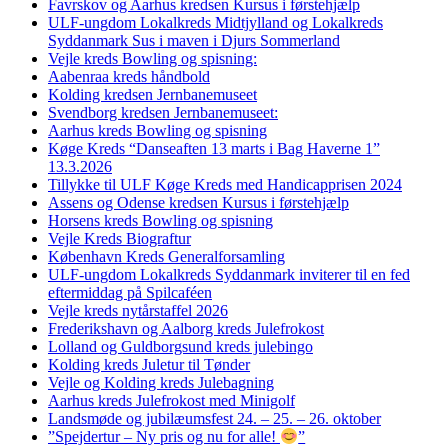
Favrskov og Aarhus kredsen Kursus i førstehjælp
ULF-ungdom Lokalkreds Midtjylland og Lokalkreds
Syddanmark Sus i maven i Djurs Sommerland
Vejle kreds Bowling og spisning:
Aabenraa kreds håndbold
Kolding kredsen Jernbanemuseet
Svendborg kredsen Jernbanemuseet:
Aarhus kreds Bowling og spisning
Køge Kreds “Danseaften 13 marts i Bag Haverne 1”
13.3.2026
Tillykke til ULF Køge Kreds med Handicapprisen 2024
Assens og Odense kredsen Kursus i førstehjælp
Horsens kreds Bowling og spisning
Vejle Kreds Biograftur
København Kreds Generalforsamling
ULF-ungdom Lokalkreds Syddanmark inviterer til en fed
eftermiddag på Spilcaféen
Vejle kreds nytårstaffel 2026
Frederikshavn og Aalborg kreds Julefrokost
Lolland og Guldborgsund kreds julebingo
Kolding kreds Juletur til Tønder
Vejle og Kolding kreds Julebagning
Aarhus kreds Julefrokost med Minigolf
Landsmøde og jubilæumsfest 24. – 25. – 26. oktober
”Spejdertur – Ny pris og nu for alle!
”