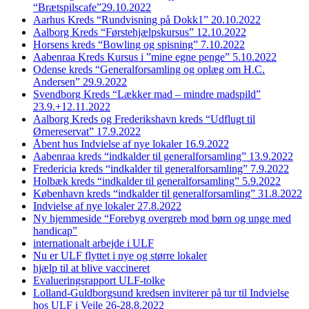
“Brætspilscafe”29.10.2022
Aarhus Kreds “Rundvisning på Dokk1” 20.10.2022
Aalborg Kreds “Førstehjælpskursus” 12.10.2022
Horsens kreds “Bowling og spisning” 7.10.2022
Aabenraa Kreds Kursus i ”mine egne penge” 5.10.2022
Odense kreds “Generalforsamling og oplæg om H.C.
Andersen” 29.9.2022
Svendborg Kreds “Lækker mad – mindre madspild”
23.9.+12.11.2022
Aalborg Kreds og Frederikshavn kreds “Udflugt til
Ørnereservat” 17.9.2022
Åbent hus Indvielse af nye lokaler 16.9.2022
Aabenraa kreds “indkalder til generalforsamling” 13.9.2022
Fredericia kreds “indkalder til generalforsamling” 7.9.2022
Holbæk kreds “indkalder til generalforsamling” 5.9.2022
København kreds “indkalder til generalforsamling” 31.8.2022
Indvielse af nye lokaler 27.8.2022
Ny hjemmeside “Forebyg overgreb mod børn og unge med
handicap”
internationalt arbejde i ULF
Nu er ULF flyttet i nye og større lokaler
hjælp til at blive vaccineret
Evalueringsrapport ULF-tolke
Lolland-Guldborgsund kredsen inviterer på tur til Indvielse
hos ULF i Vejle 26-28.8.2022