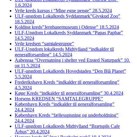
1.6.2024
Vejle kreds kursus i “Mine egne penge” 28.5.2024
ULF-ungdom Lokalkreds Syddanmark”Givskud Zoo”
18.5.2024
Kolding kreds”Jernbanemuseum i Odense” 18.5.2024
ULF-Ungdom Lokalkreds Syddanmark “Papas Papbar”
14.5.2024
Vejle kredsen “samtalegruppe”
ULF-Ungdom lokalkreds Midtjylland “indkalder til
generalforsamling” 14.5.2024
Aabenraa “Overnatning i shelter ved Ensted Naturpark” 10.
og 11.5.2024
ULF-ungdom Lokalkreds Hovedstaden “Den Blå Planet”
5.5.2024
Frederikshavn Kreds “indkalder til generalforsamling”
4.5.2024
Køge Kreds “indkalder til generalforsamling” 30.4.2024
Horsens KREDSEN “SAMTALEGRUPPE”
København Kreds “indkalder til generalforsamling”
24.4.2024
København Kreds “fællesspisning og underholdning”
24.4.2024
ULF-ungdom Lokalkreds Midtjylland “Brætspils Cafe
Århus” 20.4.2024