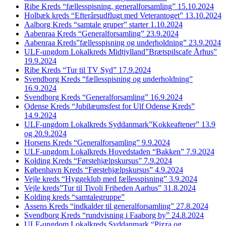
Ribe Kreds “fællesspisning, generalforsamling” 15.10.2024
Holbæk kreds “Efterårsudflugt med Veterantoget” 13.10.2024
Aalborg Kreds “samtale gruper” starter 1.10.2024
Aabenraa Kreds “Generalforsamling” 23.9.2024
Aabenraa Kreds”fællesspisning og underholdning” 23.9.2024
ULF-ungdom Lokalkreds Midtjylland”Brætspilscafe Århus”
19.9.2024
Ribe Kreds “Tur til TV Syd” 17.9.2024
Svendborg Kreds “fællesspisning og underholdning”
16.9.2024
Svendborg Kreds “Generalforsamling” 16.9.2024
Odense Kreds “Jubilæumsfest for Ulf Odense Kreds”
14.9.2024
ULF-ungdom Lokalkreds Syddanmark”Kokkeaftener” 13.9
og 20.9.2024
Horsens Kreds “Generalforsamling” 9.9.2024
ULF-ungdom Lokalkreds Hovedstaden “Bakken” 7.9.2024
Kolding Kreds “Førstehjælpskursus” 7.9.2024
København Kreds “Førstehjælpskursus” 4.9.2024
Vejle kreds “Hyggeklub med fællesspisning” 3.9.2024
Vejle kreds”Tur til Tivoli Friheden Aarhus” 31.8.2024
Kolding kreds “samtalegruppe”
Assens Kreds “indkalder til generalforsamling” 27.8.2024
Svendborg Kreds “rundvisning i Faaborg by” 24.8.2024
ULF-ungdom Lokalkreds Syddanmark “Pizza og