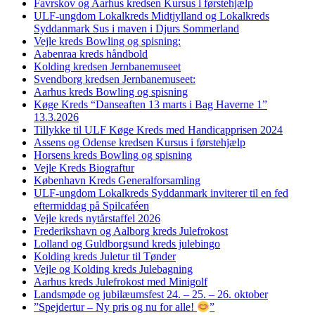
Favrskov og Aarhus kredsen Kursus i førstehjælp
ULF-ungdom Lokalkreds Midtjylland og Lokalkreds
Syddanmark Sus i maven i Djurs Sommerland
Vejle kreds Bowling og spisning:
Aabenraa kreds håndbold
Kolding kredsen Jernbanemuseet
Svendborg kredsen Jernbanemuseet:
Aarhus kreds Bowling og spisning
Køge Kreds “Danseaften 13 marts i Bag Haverne 1”
13.3.2026
Tillykke til ULF Køge Kreds med Handicapprisen 2024
Assens og Odense kredsen Kursus i førstehjælp
Horsens kreds Bowling og spisning
Vejle Kreds Biograftur
København Kreds Generalforsamling
ULF-ungdom Lokalkreds Syddanmark inviterer til en fed
eftermiddag på Spilcaféen
Vejle kreds nytårstaffel 2026
Frederikshavn og Aalborg kreds Julefrokost
Lolland og Guldborgsund kreds julebingo
Kolding kreds Juletur til Tønder
Vejle og Kolding kreds Julebagning
Aarhus kreds Julefrokost med Minigolf
Landsmøde og jubilæumsfest 24. – 25. – 26. oktober
”Spejdertur – Ny pris og nu for alle!
”