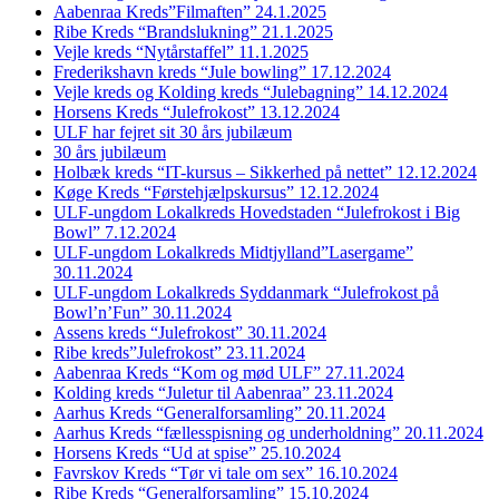
Aabenraa Kreds”Filmaften” 24.1.2025
Ribe Kreds “Brandslukning” 21.1.2025
Vejle kreds “Nytårstaffel” 11.1.2025
Frederikshavn kreds “Jule bowling” 17.12.2024
Vejle kreds og Kolding kreds “Julebagning” 14.12.2024
Horsens Kreds “Julefrokost” 13.12.2024
ULF har fejret sit 30 års jubilæum
30 års jubilæum
Holbæk kreds “IT-kursus – Sikkerhed på nettet” 12.12.2024
Køge Kreds “Førstehjælpskursus” 12.12.2024
ULF-ungdom Lokalkreds Hovedstaden “Julefrokost i Big
Bowl” 7.12.2024
ULF-ungdom Lokalkreds Midtjylland”Lasergame”
30.11.2024
ULF-ungdom Lokalkreds Syddanmark “Julefrokost på
Bowl’n’Fun” 30.11.2024
Assens kreds “Julefrokost” 30.11.2024
Ribe kreds”Julefrokost” 23.11.2024
Aabenraa Kreds “Kom og mød ULF” 27.11.2024
Kolding kreds “Juletur til Aabenraa” 23.11.2024
Aarhus Kreds “Generalforsamling” 20.11.2024
Aarhus Kreds “fællesspisning og underholdning” 20.11.2024
Horsens Kreds “Ud at spise” 25.10.2024
Favrskov Kreds “Tør vi tale om sex” 16.10.2024
Ribe Kreds “Generalforsamling” 15.10.2024