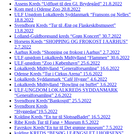
Assens Kreds “Udflugt til den Gl. Brydegård” 21.8.2022
Kom med i Odense Zoo 20.8.2022
ULF Ungdom Lokalkreds Syddanmark “Fransons og Nelles”
18.8.2022
Svendborg Kreds “Tur til Ærø og Flaskeskibsmuseet”
13.8.2022
Lolland-Guldborgsund kreds “Grøn Koncert” 30.7.2022
Horsens Kreds “SHOPPING OG FROKOST I AARHUS”
2.7.2022
Aarhus Kreds “Shopping og frokost i Aarhus” 2.7.2022
ULF-ungdom Lokalkreds Midtjylland “Flammen” 30.6.2022
ULF-ungdom “Zoo i København” 25.6.2022
Lokalkreds Midtjylland “Generalforsamling” 16.6.2022
Odense Kreds “Tur i Cirkus Arena” 15.6.2022
Lokalkreds Syddanmark “Café Hygge” 4.6.2022
Lokalkreds Midtjylland “Bowling og buffet” 3.6.2022
ULF-UNGDOM LOKALKREDS SYDDANMARK
“Generalforsamling” 2.6.2022
Svendborg Kreds”Bankospil” 25.5.2022
Svendborg Kreds
“Hyggedag”19.5.2022
Kolding Kreds “En tur til SlotssøBadet” 16.5.2022
Ribe Kreds Tur til Fanø + Museum 8.5.2022
Favrskov Kreds”En tur til Det grønne museum” 7.5.2022
kolding KREDS “BESØG I FÆNGSLET I HORSENS”