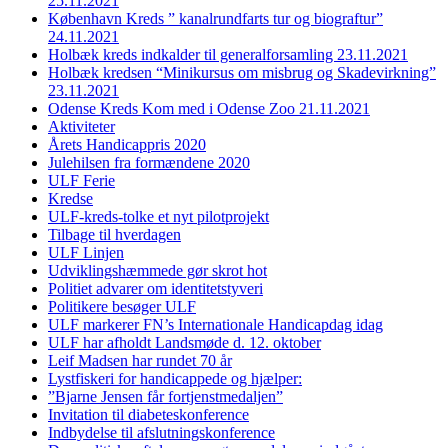
25.11.2021
København Kreds ” kanalrundfarts tur og biograftur”
24.11.2021
Holbæk kreds indkalder til generalforsamling 23.11.2021
Holbæk kredsen “Minikursus om misbrug og Skadevirkning”
23.11.2021
Odense Kreds Kom med i Odense Zoo 21.11.2021
Aktiviteter
Årets Handicappris 2020
Julehilsen fra formændene 2020
ULF Ferie
Kredse
ULF-kreds-tolke et nyt pilotprojekt
Tilbage til hverdagen
ULF Linjen
Udviklingshæmmede gør skrot hot
Politiet advarer om identitetstyveri
Politikere besøger ULF
ULF markerer FN’s Internationale Handicapdag idag
ULF har afholdt Landsmøde d. 12. oktober
Leif Madsen har rundet 70 år
Lystfiskeri for handicappede og hjælper:
”Bjarne Jensen får fortjenstmedaljen”
Invitation til diabeteskonference
Indbydelse til afslutningskonference