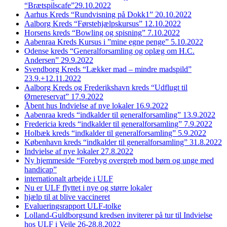
“Brætspilscafe”29.10.2022
Aarhus Kreds “Rundvisning på Dokk1” 20.10.2022
Aalborg Kreds “Førstehjælpskursus” 12.10.2022
Horsens kreds “Bowling og spisning” 7.10.2022
Aabenraa Kreds Kursus i ”mine egne penge” 5.10.2022
Odense kreds “Generalforsamling og oplæg om H.C.
Andersen” 29.9.2022
Svendborg Kreds “Lækker mad – mindre madspild”
23.9.+12.11.2022
Aalborg Kreds og Frederikshavn kreds “Udflugt til
Ørnereservat” 17.9.2022
Åbent hus Indvielse af nye lokaler 16.9.2022
Aabenraa kreds “indkalder til generalforsamling” 13.9.2022
Fredericia kreds “indkalder til generalforsamling” 7.9.2022
Holbæk kreds “indkalder til generalforsamling” 5.9.2022
København kreds “indkalder til generalforsamling” 31.8.2022
Indvielse af nye lokaler 27.8.2022
Ny hjemmeside “Forebyg overgreb mod børn og unge med
handicap”
internationalt arbejde i ULF
Nu er ULF flyttet i nye og større lokaler
hjælp til at blive vaccineret
Evalueringsrapport ULF-tolke
Lolland-Guldborgsund kredsen inviterer på tur til Indvielse
hos ULF i Vejle 26-28.8.2022