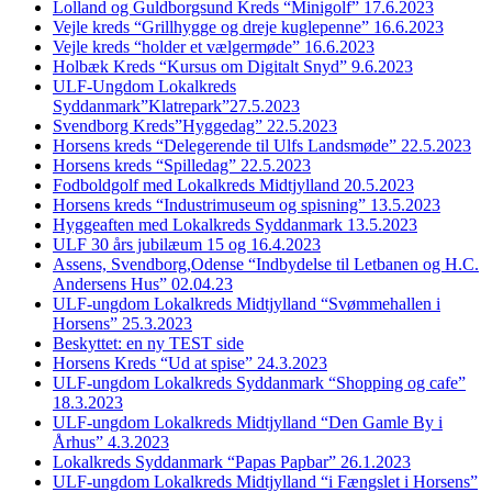
Lolland og Guldborgsund Kreds “Minigolf” 17.6.2023
Vejle kreds “Grillhygge og dreje kuglepenne” 16.6.2023
Vejle kreds “holder et vælgermøde” 16.6.2023
Holbæk Kreds “Kursus om Digitalt Snyd” 9.6.2023
ULF-Ungdom Lokalkreds
Syddanmark”Klatrepark”27.5.2023
Svendborg Kreds”Hyggedag” 22.5.2023
Horsens kreds “Delegerende til Ulfs Landsmøde” 22.5.2023
Horsens kreds “Spilledag” 22.5.2023
Fodboldgolf med Lokalkreds Midtjylland 20.5.2023
Horsens kreds “Industrimuseum og spisning” 13.5.2023
Hyggeaften med Lokalkreds Syddanmark 13.5.2023
ULF 30 års jubilæum 15 og 16.4.2023
Assens, Svendborg,Odense “Indbydelse til Letbanen og H.C.
Andersens Hus” 02.04.23
ULF-ungdom Lokalkreds Midtjylland “Svømmehallen i
Horsens” 25.3.2023
Beskyttet: en ny TEST side
Horsens Kreds “Ud at spise” 24.3.2023
ULF-ungdom Lokalkreds Syddanmark “Shopping og cafe”
18.3.2023
ULF-ungdom Lokalkreds Midtjylland “Den Gamle By i
Århus” 4.3.2023
Lokalkreds Syddanmark “Papas Papbar” 26.1.2023
ULF-ungdom Lokalkreds Midtjylland “i Fængslet i Horsens”