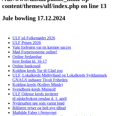
content/themes/ulf/index.php
on line
13
Jule bowling 17.12.2024
ULF på Folkemødet 2026
ULF Prisen 2026
Valg forfesten var en kæmpe succes
Mød Forpersonerne online!
Online fredagsbar
hver fredag kl. 16-17
Online bankospil
Kolding kreds Tur til Glad zoo
ULF, Lokalkreds Midtjylland og Lokalkreds Syddanmark
GNAGS indtager Tivoli Friheden
Kolding-kreds (Kellers Minde)
Svendborg-kreds Minigolf
ULF Odense kreds inviterer
til påskefrokost onsdag d. 1. april
Nytårsaften røg som varmt brød
Billigere rejser og helt nye tilbud
Mathilde Faber i fjernsynet