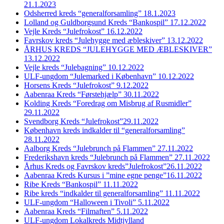
21.1.2023
Odsherred kreds “generalforsamling” 18.1.2023
Lolland og Guldborgsund Kreds “Bankospil” 17.12.2022
Vejle Kreds “Julefrokost” 16.12.2022
Favrskov kreds “Julehygge med æbleskiver” 13.12.2022
ÅRHUS KREDS “JULEHYGGE MED ÆBLESKIVER”
13.12.2022
Vejle kreds “Julebagning” 10.12.2022
ULF-ungdom “Julemarked i København” 10.12.2022
Horsens Kreds “Julefrokost” 9.12.2022
Aabenraa Kreds “Førstehjælp” 30.11.2022
Kolding Kreds “Foredrag om Misbrug af Rusmidler”
29.11.2022
Svendborg Kreds “Julefrokost”29.11.2022
København kreds indkalder til “generalforsamling”
28.11.2022
Aalborg Kreds “Julebrunch på Flammen” 27.11.2022
Frederikshavn kreds “Julebrunch på Flammen” 27.11.2022
Århus Kreds og Favrskov kreds”Julefrokost”26.11.2022
Aabenraa Kreds Kursus i ”mine egne penge”16.11.2022
Ribe Kreds “Bankospil” 11.11.2022
Ribe kreds “indkalder til generalforsamling” 11.11.2022
ULF-ungdom “Halloween i Tivoli” 5.11.2022
Aabenraa Kreds “Filmaften” 5.11.2022
ULF-ungdom Lokalkreds Midtjylland