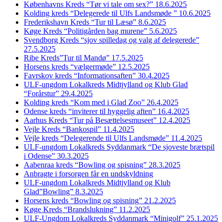
Københavns Kreds “Tør vi tale om sex?” 18.6.2025
Kolding kreds “Delegerede til Ulfs Landsmøde ” 10.6.2025
Frederikshavn Kreds “Tur til Læsø” 8.6.2025
Køge Kreds “Politigården bag murene” 5.6.2025
Svendborg Kreds “sjov spilledag og valg af delegerede”
27.5.2025
Ribe Kreds”Tur til Mandø” 17.5.2025
Horsens kreds “vælgermøde” 12.5.2025
Favrskov kreds “Informationsaften” 30.4.2025
ULF-ungdom Lokalkreds Midtjylland og Klub Glad
“Forårstur” 29.4.2025
Kolding kreds “Kom med i Glad Zoo” 26.4.2025
Odense kreds “inviterer til hyggelig aften” 16.4.2025
Aarhus Kreds “Tur på Besættelsesmuseet” 12.4.2025
Vejle Kreds “Bankospil” 11.4.2025
Vejle kreds “Delegerende til Ulfs Landsmøde” 11.4.2025
ULF-ungdom Lokalkreds Syddanmark “De sjoveste brætspil
i Odense” 30.3.2025
Aabenraa kreds “Bowling og spisning” 28.3.2025
Anbragte i forsorgen får en undskyldning
ULF-ungdom Lokalkreds Midtjylland og Klub
Glad”Bowling” 8.3.2025
Horsens kreds “Bowling og spisning” 21.2.2025
Køge Kreds “Brandslukning” 11.2.2025
ULF-Ungdom Lokalkreds Syddanmark “Minigolf” 25.1.2025