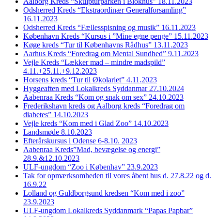
Aalborg Kreds “Skulpturparken i Blokhus” 18.11.2023
Odsherred Kreds “Ekstraordinær Generalforsamling”
16.11.2023
Odsherred Kreds “Fællesspisning og musik” 16.11.2023
København Kreds “Kursus i ”Mine egne penge” 15.11.2023
Køge kreds “Tur til Københavns Rådhus” 13.11.2023
Aarhus Kreds “Foredrag om Mental Sundhed” 9.11.2023
Vejle Kreds “Lækker mad – mindre madspild”
4.11.+25.11.+9.12.2023
Horsens kreds “Tur til Økolariet” 4.11.2023
Hyggeaften med Lokalkreds Syddanmar 27.10.2024
Aabenraa Kreds “Kom og snak om sex” 24.10.2023
Frederikshavn kreds og Aalborg kreds “Foredrag om
diabetes” 14.10.2023
Vejle kreds “Kom med i Glad Zoo” 14.10.2023
Landsmøde 8.10.2023
Efterårskursus i Odense 6-8.10. 2023
Aabenraa Kreds”Mad, bevægelse og energi”
28.9.&12.10.2023
ULF-ungdom “Zoo i Københav” 23.9.2023
Tak for opmærksomheden til vores åbent hus d. 27.8.22 og d.
16.9.22
Lolland og Guldborgsund kredsen “Kom med i zoo”
23.9.2023
ULF-ungdom Lokalkreds Syddanmark “Papas Papbar”