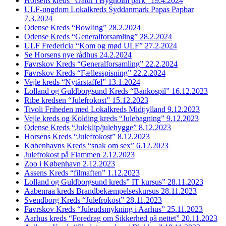
Horsens kreds “Gåtur i Bygholm park” 19.4.2024
ULF-ungdom Lokalkreds Syddanmark Papas Papbar
7.3.2024
Odense Kreds “Bowling” 28.2.2024
Odense Kreds “Generalforsamling” 28.2.2024
ULF Fredericia “Kom og mød ULF” 27.2.2024
Se Horsens nye rådhus 24.2.2024
Favrskov Kreds “Generalforsamling” 22.2.2024
Favrskov Kreds “Fællesspisning” 22.2.2024
Vejle kreds “Nytårstaffel” 13.1.2024
Lolland og Guldborgsund Kreds “Bankospil” 16.12.2023
Ribe kredsen “Julefrokost” 15.12.2023
Tivoli Friheden med Lokalkreds Midtjylland 9.12.2023
Vejle kreds og Kolding kreds “Julebagning” 9.12.2023
Odense Kreds “Juleklip/julehygge” 8.12.2023
Horsens Kreds “Julefrokost” 8.12.2023
Københavns Kreds “snak om sex” 6.12.2023
Julefrokost på Flammen 2.12.2023
Zoo i København 2.12.2023
Assens Kreds “filmaften” 1.12.2023
Lolland og Guldborgsund kreds” IT kursus” 28.11.2023
Aabenraa kreds Brandbekæmpelseskursus 28.11.2023
Svendborg Kreds “Julefrokost” 28.11.2023
Favrskov Kreds “Juleudsmykning i Aarhus” 25.11.2023
Aarhus kreds “Foredrag om Sikkerhed på nettet” 20.11.2023