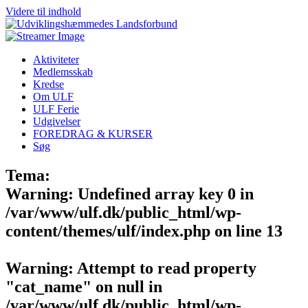
Videre til indhold
Aktiviteter
Medlemsskab
Kredse
Om ULF
ULF Ferie
Udgivelser
FOREDRAG & KURSER
Søg
Tema:
Warning
: Undefined array key 0 in
/var/www/ulf.dk/public_html/wp-
content/themes/ulf/index.php
on line
13
Warning
: Attempt to read property
"cat_name" on null in
/var/www/ulf.dk/public_html/wp-