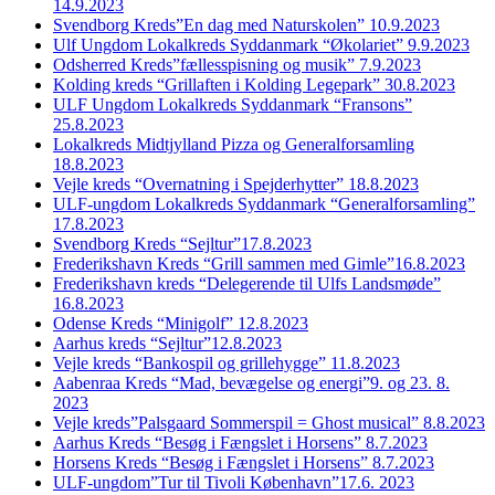
14.9.2023
Svendborg Kreds”En dag med Naturskolen” 10.9.2023
Ulf Ungdom Lokalkreds Syddanmark “Økolariet” 9.9.2023
Odsherred Kreds”fællesspisning og musik” 7.9.2023
Kolding kreds “Grillaften i Kolding Legepark” 30.8.2023
ULF Ungdom Lokalkreds Syddanmark “Fransons”
25.8.2023
Lokalkreds Midtjylland Pizza og Generalforsamling
18.8.2023
Vejle kreds “Overnatning i Spejderhytter” 18.8.2023
ULF-ungdom Lokalkreds Syddanmark “Generalforsamling”
17.8.2023
Svendborg Kreds “Sejltur”17.8.2023
Frederikshavn Kreds “Grill sammen med Gimle”16.8.2023
Frederikshavn kreds “Delegerende til Ulfs Landsmøde”
16.8.2023
Odense Kreds “Minigolf” 12.8.2023
Aarhus kreds “Sejltur”12.8.2023
Vejle kreds “Bankospil og grillehygge” 11.8.2023
Aabenraa Kreds “Mad, bevægelse og energi”9. og 23. 8.
2023
Vejle kreds”Palsgaard Sommerspil = Ghost musical” 8.8.2023
Aarhus Kreds “Besøg i Fængslet i Horsens” 8.7.2023
Horsens Kreds “Besøg i Fængslet i Horsens” 8.7.2023
ULF-ungdom”Tur til Tivoli København”17.6. 2023