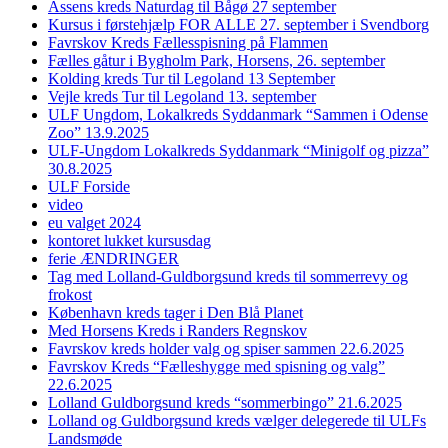
Assens kreds Naturdag til Bågø 27 september
Kursus i førstehjælp FOR ALLE 27. september i Svendborg
Favrskov Kreds Fællesspisning på Flammen
Fælles gåtur i Bygholm Park, Horsens, 26. september
Kolding kreds Tur til Legoland 13 September
Vejle kreds Tur til Legoland 13. september
ULF Ungdom, Lokalkreds Syddanmark “Sammen i Odense
Zoo” 13.9.2025
ULF-Ungdom Lokalkreds Syddanmark “Minigolf og pizza”
30.8.2025
ULF Forside
video
eu valget 2024
kontoret lukket kursusdag
ferie ÆNDRINGER
Tag med Lolland-Guldborgsund kreds til sommerrevy og
frokost
København kreds tager i Den Blå Planet
Med Horsens Kreds i Randers Regnskov
Favrskov kreds holder valg og spiser sammen 22.6.2025
Favrskov Kreds “Fælleshygge med spisning og valg”
22.6.2025
Lolland Guldborgsund kreds “sommerbingo” 21.6.2025
Lolland og Guldborgsund kreds vælger delegerede til ULFs
Landsmøde