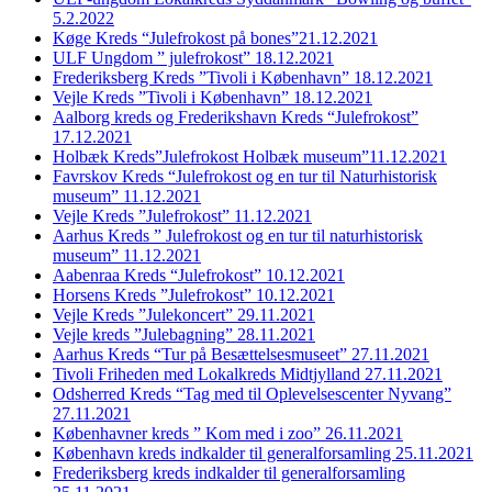
5.2.2022
Køge Kreds “Julefrokost på bones”21.12.2021
ULF Ungdom ” julefrokost” 18.12.2021
Frederiksberg Kreds ”Tivoli i København” 18.12.2021
Vejle Kreds ”Tivoli i København” 18.12.2021
Aalborg kreds og Frederikshavn Kreds “Julefrokost”
17.12.2021
Holbæk Kreds”Julefrokost Holbæk museum”11.12.2021
Favrskov Kreds “Julefrokost og en tur til Naturhistorisk
museum” 11.12.2021
Vejle Kreds ”Julefrokost” 11.12.2021
Aarhus Kreds ” Julefrokost og en tur til naturhistorisk
museum” 11.12.2021
Aabenraa Kreds “Julefrokost” 10.12.2021
Horsens Kreds ”Julefrokost” 10.12.2021
Vejle Kreds ”Julekoncert” 29.11.2021
Vejle kreds ”Julebagning” 28.11.2021
Aarhus Kreds “Tur på Besættelsesmuseet” 27.11.2021
Tivoli Friheden med Lokalkreds Midtjylland 27.11.2021
Odsherred Kreds “Tag med til Oplevelsescenter Nyvang”
27.11.2021
Københavner kreds ” Kom med i zoo” 26.11.2021
København kreds indkalder til generalforsamling 25.11.2021
Frederiksberg kreds indkalder til generalforsamling