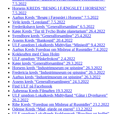
7.5.2022
Horsens KREDS “BESØG I FÆNGSLET I HORSENS”
7.5.2022
Aarhus Kreds “Besøg i Fængslet i Horsens” 7.5.2022
Vejle kreds “Legoland” 7.5.2022
Frederikshavn kreds “Generalforsamling” 6.5.2022
Køge Kreds “Tur til Tycho Brahe planetarium” 26.4.2022
Svendborg kreds “Generalforsamling” 25.4.2022
Assens Kreds “Bankospil” 20.4.2022
ULF-ungdom Lokalkreds Midtjyllan “Minigolf” 9.4.2022
Aarhus Kreds Foredrag om Misbrug af Rusmidler 7.4.2022
Kokkeaften med Claus Holm
ULF-ungdom “Påskefrokost” 2.4.2022
Køge kreds “Generalforsamling” 29.3.2022
Horsens kreds “Industrimuseum og spisning” 26.3.2022
Fredericia kreds “Industrimuseum og spisning” 26.3.2022
Aarhus kreds “Industrimuseum og spisning” 26.3.2022
Assens kreds “Generalforsamlingen” 24.3.2022
Find ULF på Faceboook
Aabenraa Kreds Filmaften 19.3.2022
ULF ungdom Lokalkreds Midtjylland “Gåtur i Dyrehaven”
26.2.2022
Ribe Kreds “Foredrag om Misbrug af Rusmidler” 23.2.2022
Odense Kreds “Mad, glæde og energi” 13.2.2022
ULF-ungdom Lokalkreds Syddanmark “Bowling og buffet”