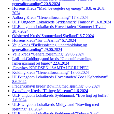
generalforsamling” 20.8.2024
Horsens Kreds “Mad, bevægelse og energi” 19.8. & 26.8.
2024
Aalborg Kreds “Generalforsamling” 17.8.2024
ULF Ungdom Lokalkreds Syddanmark”Fransons” 16.8.2024
ULF-ungdom Lokalkreds Hovedstaden “Sommer i Tivoli”
28.7.2024
Odsherred Kreds”Sommerland Sjælland” 6.7.2024
Horsens kreds”Tur til Aarhus” 6.7.2024
Vejle kreds “Fællesspisning, underholdning og
generalforsamling” 29.06.2024
Vejle kreds “Generalforsamling” 29.06.2024
Lolland-Guldborgsund kreds “Generalforsamling,
fællesspisning og bingo” 22.6.2024
Favrskov KREDSEN “SAMTALEGRUPPE”
Kolding kreds “Generalforsamling” 18.06.2024
ULF-ungdom Lokalkreds Hovedstaden”Zoo i København”
8.6.2024
Frederikshavn kreds”Bowling med spisning” 8.6.2024
Svendborg Kreds “Tåsinge Museum” 1.6.2024
ULF-ungdom Lokalkreds Syddanmark “Bowling og buffet”
1.6.2024
ULF-Ungdom Lokalkreds Midtjylland “Bowling med
spisning” 1.6.2024
ULF-ungdom Lokalkreds Syddanmark”Odense Zoo”