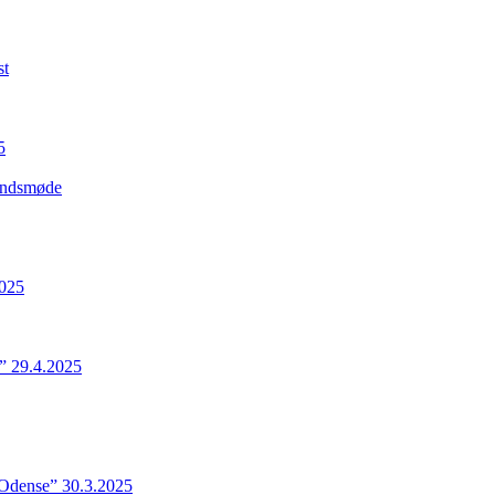
st
5
Landsmøde
2025
” 29.4.2025
 Odense” 30.3.2025