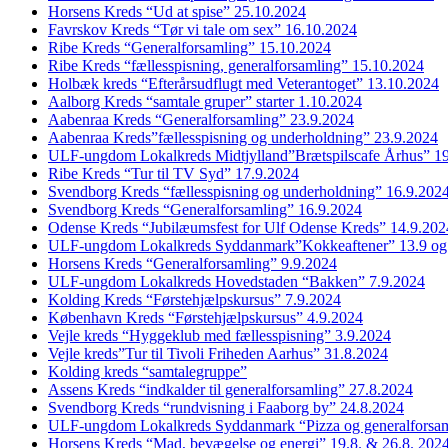
Horsens Kreds “Ud at spise” 25.10.2024
Favrskov Kreds “Tør vi tale om sex” 16.10.2024
Ribe Kreds “Generalforsamling” 15.10.2024
Ribe Kreds “fællesspisning, generalforsamling” 15.10.2024
Holbæk kreds “Efterårsudflugt med Veterantoget” 13.10.2024
Aalborg Kreds “samtale gruper” starter 1.10.2024
Aabenraa Kreds “Generalforsamling” 23.9.2024
Aabenraa Kreds”fællesspisning og underholdning” 23.9.2024
ULF-ungdom Lokalkreds Midtjylland”Brætspilscafe Århus” 1
Ribe Kreds “Tur til TV Syd” 17.9.2024
Svendborg Kreds “fællesspisning og underholdning” 16.9.202
Svendborg Kreds “Generalforsamling” 16.9.2024
Odense Kreds “Jubilæumsfest for Ulf Odense Kreds” 14.9.202
ULF-ungdom Lokalkreds Syddanmark”Kokkeaftener” 13.9 og
Horsens Kreds “Generalforsamling” 9.9.2024
ULF-ungdom Lokalkreds Hovedstaden “Bakken” 7.9.2024
Kolding Kreds “Førstehjælpskursus” 7.9.2024
København Kreds “Førstehjælpskursus” 4.9.2024
Vejle kreds “Hyggeklub med fællesspisning” 3.9.2024
Vejle kreds”Tur til Tivoli Friheden Aarhus” 31.8.2024
Kolding kreds “samtalegruppe”
Assens Kreds “indkalder til generalforsamling” 27.8.2024
Svendborg Kreds “rundvisning i Faaborg by” 24.8.2024
ULF-ungdom Lokalkreds Syddanmark “Pizza og generalforsam
Horsens Kreds “Mad, bevægelse og energi” 19.8. & 26.8. 202