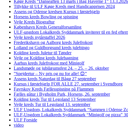
Køge Kreds “Danseaften 13 marts i Bag Haverne 1” 13.3.2026
Tillykke til ULF Køge Kreds med Handicapprisen 2024
Assens og Odense kredsen Kursus i førstehjælp
Horsens kreds Bowling og spisning
Vejle Kreds Biograftur
København Kreds Generalforsamling
ULF-ungdom Lokalkreds Syddanmark inviterer til en fed efter
Vejle kreds nytårstaffel 2026
Frederikshavn og Aalborg kreds Julefrokost
Lolland og Guldborgsund kreds julebingo
Kolding kreds Juletur til Tønder
Vejle og Kolding kreds Julebagning
Aarhus kreds Julefrokost med Minigolf
Landsmøde og jubilæumsfest 24. – 25. – 26. oktober
”Spejdertur – Ny pris og nu for alle! 😊”
Assens kreds Naturdag til Bågø 27 september
Kursus i førstehjælp FOR ALLE 27. september i Svendborg
Favrskov Kreds Fællesspisning på Flammen
Fælles gåtur i Bygholm Park, Horsens, 26. september
Kolding kreds Tur til Legoland 13 September
Vejle kreds Tur til Legoland 13. september
ULF Ungdom, Lokalkreds Syddanmark “Sammen i Odense Zo
ULF-Ungdom Lokalkreds Syddanmark “Minigolf og pizza” 30
ULF Forside
video