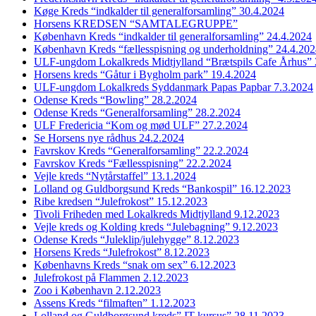
Køge Kreds “indkalder til generalforsamling” 30.4.2024
Horsens KREDSEN “SAMTALEGRUPPE”
København Kreds “indkalder til generalforsamling” 24.4.2024
København Kreds “fællesspisning og underholdning” 24.4.20
ULF-ungdom Lokalkreds Midtjylland “Brætspils Cafe Århus” 
Horsens kreds “Gåtur i Bygholm park” 19.4.2024
ULF-ungdom Lokalkreds Syddanmark Papas Papbar 7.3.2024
Odense Kreds “Bowling” 28.2.2024
Odense Kreds “Generalforsamling” 28.2.2024
ULF Fredericia “Kom og mød ULF” 27.2.2024
Se Horsens nye rådhus 24.2.2024
Favrskov Kreds “Generalforsamling” 22.2.2024
Favrskov Kreds “Fællesspisning” 22.2.2024
Vejle kreds “Nytårstaffel” 13.1.2024
Lolland og Guldborgsund Kreds “Bankospil” 16.12.2023
Ribe kredsen “Julefrokost” 15.12.2023
Tivoli Friheden med Lokalkreds Midtjylland 9.12.2023
Vejle kreds og Kolding kreds “Julebagning” 9.12.2023
Odense Kreds “Juleklip/julehygge” 8.12.2023
Horsens Kreds “Julefrokost” 8.12.2023
Københavns Kreds “snak om sex” 6.12.2023
Julefrokost på Flammen 2.12.2023
Zoo i København 2.12.2023
Assens Kreds “filmaften” 1.12.2023
Lolland og Guldborgsund kreds” IT kursus” 28.11.2023