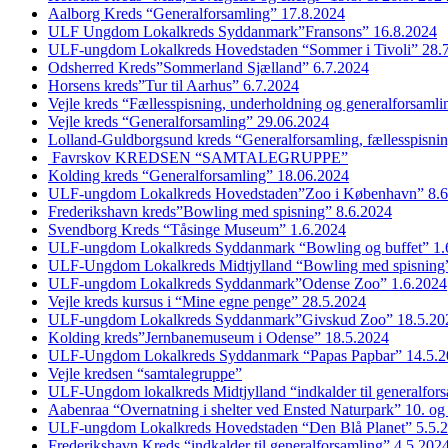
Aalborg Kreds “Generalforsamling” 17.8.2024
ULF Ungdom Lokalkreds Syddanmark”Fransons” 16.8.2024
ULF-ungdom Lokalkreds Hovedstaden “Sommer i Tivoli” 28.
Odsherred Kreds”Sommerland Sjælland” 6.7.2024
Horsens kreds”Tur til Aarhus” 6.7.2024
Vejle kreds “Fællesspisning, underholdning og generalforsaml
Vejle kreds “Generalforsamling” 29.06.2024
Lolland-Guldborgsund kreds “Generalforsamling, fællesspisni
Favrskov KREDSEN “SAMTALEGRUPPE”
Kolding kreds “Generalforsamling” 18.06.2024
ULF-ungdom Lokalkreds Hovedstaden”Zoo i København” 8.6
Frederikshavn kreds”Bowling med spisning” 8.6.2024
Svendborg Kreds “Tåsinge Museum” 1.6.2024
ULF-ungdom Lokalkreds Syddanmark “Bowling og buffet” 1.
ULF-Ungdom Lokalkreds Midtjylland “Bowling med spisning”
ULF-ungdom Lokalkreds Syddanmark”Odense Zoo” 1.6.2024
Vejle kreds kursus i “Mine egne penge” 28.5.2024
ULF-ungdom Lokalkreds Syddanmark”Givskud Zoo” 18.5.20
Kolding kreds”Jernbanemuseum i Odense” 18.5.2024
ULF-Ungdom Lokalkreds Syddanmark “Papas Papbar” 14.5.2
Vejle kredsen “samtalegruppe”
ULF-Ungdom lokalkreds Midtjylland “indkalder til generalfor
Aabenraa “Overnatning i shelter ved Ensted Naturpark” 10. og
ULF-ungdom Lokalkreds Hovedstaden “Den Blå Planet” 5.5.
Frederikshavn Kreds “indkalder til generalforsamling” 4.5.202