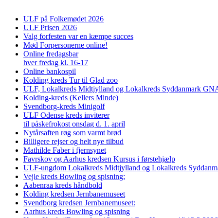
ULF på Folkemødet 2026
ULF Prisen 2026
Valg forfesten var en kæmpe succes
Mød Forpersonerne online!
Online fredagsbar
hver fredag kl. 16-17
Online bankospil
Kolding kreds Tur til Glad zoo
ULF, Lokalkreds Midtjylland og Lokalkreds Syddanmark GNAG
Kolding-kreds (Kellers Minde)
Svendborg-kreds Minigolf
ULF Odense kreds inviterer
til påskefrokost onsdag d. 1. april
Nytårsaften røg som varmt brød
Billigere rejser og helt nye tilbud
Mathilde Faber i fjernsynet
Favrskov og Aarhus kredsen Kursus i førstehjælp
ULF-ungdom Lokalkreds Midtjylland og Lokalkreds Syddanma
Vejle kreds Bowling og spisning:
Aabenraa kreds håndbold
Kolding kredsen Jernbanemuseet
Svendborg kredsen Jernbanemuseet:
Aarhus kreds Bowling og spisning