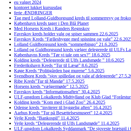
eu valget 2024
kontoret lukket kursusdag
ferie ÆNDRINGER
Tag med Lolland-Guldborgsund kreds til sommerrevy og froko
København kreds tager i Den Blå Planet
Med Horsens Kreds i Randers Regnskov
Favrskov kreds holder valg og spiser sammen 22.6.2025
Favrskov Kreds “Fælleshygge med spisning og valg” 22.6.202
Lolland Guldborgsund kreds “sommerbingo” 21.6.2025
Lolland og Guldborgsund kreds vælger delegerede til ULFs 
Københavns Kreds “Tør vi tale om sex?” 18.6.2025
Kolding kreds “Delegerede til Ulfs Landsmøde ” 10.6.2025
Frederikshavn Kreds “Tur til Læsø” 8.6.2025
Køge Kreds “Politigården bag murene” 5.6.2025
Svendborg Kreds “sjov spilledag og valg af delegerede” 27.5.
Ribe Kreds”Tur til Mandø” 17.5.2025
Horsens kreds “vælgermøde” 12.5.2025
Favrskov kreds “Informationsaften” 30.4.2025
ULF-ungdom Lokalkreds Midtjylland og Klub Glad “Forårstur
Kolding kreds “Kom med i Glad Zoo” 26.4.2025
Odense kreds “inviterer til hyggelig aften” 16.4.2025
Aarhus Kreds “Tur på Besættelsesmuseet” 12.4.2025
Vejle Kreds “Bankospil” 11.4.2025
Vejle kreds “Delegerende til Ulfs Landsmøde” 11.4.2025
ULF-ungdom Lokalkreds Syddanmark “De sjoveste brætspil i