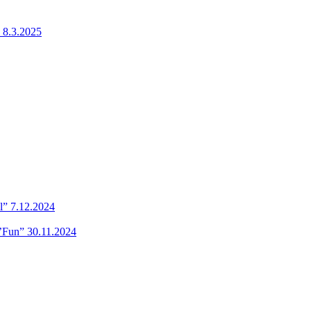
 8.3.2025
l” 7.12.2024
’Fun” 30.11.2024