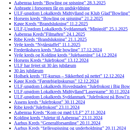
Aabenraa kreds “Bowling og spisning” 28.3.2025
Anbragte i forsorgen får en undskyldning
ULF-ungdom Lokalkreds Midtjylland og Klub Glad”Bowling”
Horsens kreds “Bowling og spisning” 21.2.2025
Køge Kreds “Brandslukning” 11.2.2025
ULF-Ungdom Lokalkreds Syddanmark “Minigolf” 25.1.2025
Aabenraa Kreds”Filmaften” 24.1.2025
Ribe Kreds “Brandslukning” 21.1.2025
Vejle kreds “Nytårstaffel” 11.1.2025
Frederikshavn kreds “Jule bowling” 17.12.2024
Vejle kreds og Kolding kreds “Julebagning” 14.12.2024
Horsens Kreds “Julefrokost” 13.12.2024
ULF har fejret sit 30 års jubilæum
30 års jubilæum
Holbæk kreds “IT-kursus – Sikkerhed på nettet” 12.12.2024
Køge Kreds “Førstehjælpskursus” 12.12.2024
ULF-ungdom Lokalkreds Hovedstaden “Julefrokost i Big Bow
ULF-ungdom Lokalkreds Midtjylland”Lasergame” 30.11.2024
ULF-ungdom Lokalkreds Syddanmark “Julefrokost på Bowl’n
Assens kreds “Julefrokost” 30.11.2024
Ribe kreds”Julefrokost” 23.11.2024
Aabenraa Kreds “Kom og mød ULF” 27.11.2024
Kolding kreds “Juletur til Aabenraa” 23.11.2024
Aarhus Kreds “Generalforsamling” 20.11.2024
Aarhus Kreds “fællesspisning og underholdning” 20.11.2024