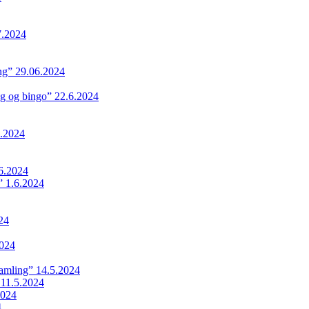
7.2024
ing” 29.06.2024
ng og bingo” 22.6.2024
.2024
6.2024
 1.6.2024
24
024
samling” 14.5.2024
 11.5.2024
2024
4