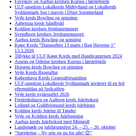
Favrskov og Aarhus kredsen Kursus i førstehjælp
ULF-ungdom Lokalkreds Midtjylland og Lokalkreds
Syddanmark Sus i maven i Djurs Sommerland
Vejle kreds Bowling og spisning:
Aabenraa kreds håndbold
Kolding kredsen Jernbanemuseet
Svendborg kredsen Jernbanemuseet:
Aarhus kreds Bowling og spisning
Køge Kreds “Danseaften 13 marts i Bag Haverne 1”
13.3.2026
Tillykke til ULF Køge Kreds med Handicapprisen 2024
Assens og Odense kredsen Kursus i førstehjælp
Horsens kreds Bowling og spisning
Vejle Kreds Biograftur
København Kreds Generalforsamling
ULF-ungdom Lokalkreds Syddanmark inviterer til en fed
eftermiddag på Spilcaféen
Vejle kreds nytårstaffel 2026
Frederikshavn og Aalborg kreds Julefrokost
Lolland og Guldborgsund kreds julebingo
Kolding kreds Juletur til Tønder
Vejle og Kolding kreds Julebagning
Aarhus kreds Julefrokost med Minigolf
Landsmøde og jubilæumsfest 24. – 25. – 26. oktober
”Spejdertur – Ny pris og nu for alle! 😊”