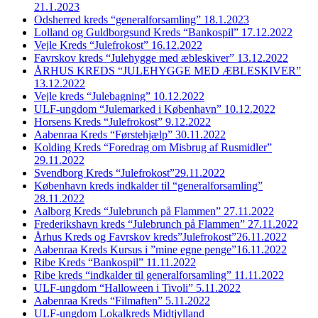
21.1.2023
Odsherred kreds “generalforsamling” 18.1.2023
Lolland og Guldborgsund Kreds “Bankospil” 17.12.2022
Vejle Kreds “Julefrokost” 16.12.2022
Favrskov kreds “Julehygge med æbleskiver” 13.12.2022
ÅRHUS KREDS “JULEHYGGE MED ÆBLESKIVER”
13.12.2022
Vejle kreds “Julebagning” 10.12.2022
ULF-ungdom “Julemarked i København” 10.12.2022
Horsens Kreds “Julefrokost” 9.12.2022
Aabenraa Kreds “Førstehjælp” 30.11.2022
Kolding Kreds “Foredrag om Misbrug af Rusmidler”
29.11.2022
Svendborg Kreds “Julefrokost”29.11.2022
København kreds indkalder til “generalforsamling”
28.11.2022
Aalborg Kreds “Julebrunch på Flammen” 27.11.2022
Frederikshavn kreds “Julebrunch på Flammen” 27.11.2022
Århus Kreds og Favrskov kreds”Julefrokost”26.11.2022
Aabenraa Kreds Kursus i ”mine egne penge”16.11.2022
Ribe Kreds “Bankospil” 11.11.2022
Ribe kreds “indkalder til generalforsamling” 11.11.2022
ULF-ungdom “Halloween i Tivoli” 5.11.2022
Aabenraa Kreds “Filmaften” 5.11.2022
ULF-ungdom Lokalkreds Midtjylland