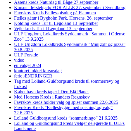
Assens kreds Naturdag til Bågø 27 september
Kursus i førstehjælp FOR ALLE 27. september i Svendborg
Favrskov Kreds Fællesspisning på Flammen
Fælles gåtur i Bygholm Park, Horsens, 26. september
Kolding kreds Tur til Legoland 13 September
Vejle kreds Tur til Legoland 13. september
ULF Ungdom, Lokalkreds Syddanmark “Sammen i Odense
Zoo” 13.9.2025
ULF-Ungdom Lokalkreds Syddanmark “Minigolf og pizza”
30.8.2025
ULF Forside
video
eu valget 2024
kontoret lukket kursusdag
ferie ÆNDRINGER
Tag med Lolland-Guldborgsund kreds til sommerrevy og
frokost
København kreds tager i Den Blå Planet
Med Horsens Kreds i Randers Regnskov
Favrskov kreds holder valg og spiser sammen 22.6.2025
Favrskov Kreds “Fælleshygge med spisning og valg”
22.6.2025
Lolland Guldborgsund kreds “sommerbingo” 21.6.2025
Lolland og Guldborgsund kreds vælger delegerede til ULFs
Landsmøde