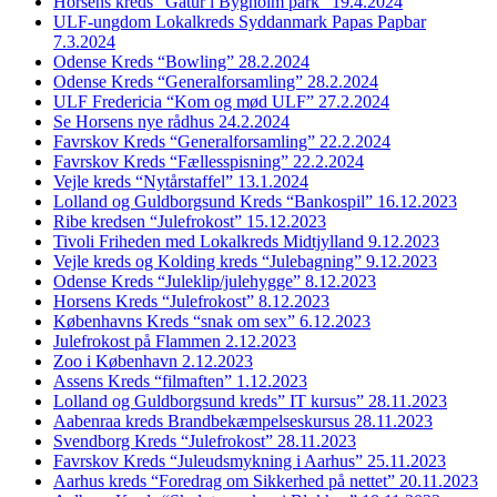
Horsens kreds “Gåtur i Bygholm park” 19.4.2024
ULF-ungdom Lokalkreds Syddanmark Papas Papbar
7.3.2024
Odense Kreds “Bowling” 28.2.2024
Odense Kreds “Generalforsamling” 28.2.2024
ULF Fredericia “Kom og mød ULF” 27.2.2024
Se Horsens nye rådhus 24.2.2024
Favrskov Kreds “Generalforsamling” 22.2.2024
Favrskov Kreds “Fællesspisning” 22.2.2024
Vejle kreds “Nytårstaffel” 13.1.2024
Lolland og Guldborgsund Kreds “Bankospil” 16.12.2023
Ribe kredsen “Julefrokost” 15.12.2023
Tivoli Friheden med Lokalkreds Midtjylland 9.12.2023
Vejle kreds og Kolding kreds “Julebagning” 9.12.2023
Odense Kreds “Juleklip/julehygge” 8.12.2023
Horsens Kreds “Julefrokost” 8.12.2023
Københavns Kreds “snak om sex” 6.12.2023
Julefrokost på Flammen 2.12.2023
Zoo i København 2.12.2023
Assens Kreds “filmaften” 1.12.2023
Lolland og Guldborgsund kreds” IT kursus” 28.11.2023
Aabenraa kreds Brandbekæmpelseskursus 28.11.2023
Svendborg Kreds “Julefrokost” 28.11.2023
Favrskov Kreds “Juleudsmykning i Aarhus” 25.11.2023
Aarhus kreds “Foredrag om Sikkerhed på nettet” 20.11.2023