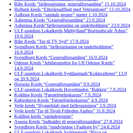
Ribe Kreds “fællesspisning, generalforsamling” 15.10.2024
Holbæk kreds “Efterårsudflugt med Veterantoget” 13.10.2024
Aalborg Kreds “samtale gruper” starter 1.10.2024
Aabenraa Kreds “Generalforsamling” 23.9.2024
Aabenraa Kreds”fællesspisning og underholdning” 23.9.2024
ULF-ungdom Lokalkreds Midtjylland”Brætspilscafe Århus”
19.9.2024
Ribe Kreds “Tur til TV Syd” 17.9.2024
Svendborg Kreds “fællesspisning og underholdning”
16.9.2024
Svendborg Kreds “Generalforsamling” 16.9.2024
Odense Kreds “Jubilæumsfest for Ulf Odense Kreds”
14.9.2024
ULF-ungdom Lokalkreds Syddanmark”Kokkeaftener” 13.9
og 20.9.2024
Horsens Kreds “Generalforsamling” 9.9.2024
ULF-ungdom Lokalkreds Hovedstaden “Bakken” 7.9.2024
Kolding Kreds “Førstehjælpskursus” 7.9.2024
København Kreds “Førstehjælpskursus” 4.9.2024
Vejle kreds “Hyggeklub med fællesspisning” 3.9.2024
Vejle kreds”Tur til Tivoli Friheden Aarhus” 31.8.2024
Kolding kreds “samtalegruppe”
Assens Kreds “indkalder til generalforsamling” 27.8.2024
Svendborg Kreds “rundvisning i Faaborg by” 24.8.2024
ULF-ungdom Lokalkreds Syddanmark “Pizza og