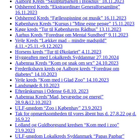
Aalborg Kreds “Skulpturparken i Blokhus” 18.11.2023
Odsherred Kreds “Ekstraordinær Generalforsamling”
16.11.2023
Odsherred Kreds “Fællesspisning og musik” 16.11.2023
København Kreds “Kursus i ”Mine egne penge” 15.11.2023
Køge kreds “Tur til Københavns Rådhus” 13.11.2023
Aarhus Kreds “Foredrag om Mental Sundhed” 9.11.2023
Vejle Kreds “Lækker mad – mindre madspild”
4.11.+25.11.+9.12.2023
Horsens kreds “Tur til Økolariet” 4.11.2023
Hyggeaften med Lokalkreds Syddanmar 27.10.2024
Aabenraa Kreds “Kom og snak om sex” 24.10.2023
Frederikshavn kreds og Aalborg kreds “Foredrag om
diabetes” 14.10.2023
Vejle kreds “Kom med i Glad Zoo” 14.10.2023
Landsmøde 8.10.2023
Efterårskursus i Odense 6-8.10. 2023
Aabenraa Kreds”Mad, bevægelse og energi”
28.9.&12.10.2023
ULF-ungdom “Zoo i Københav” 23.9.2023
Tak for opmærksomheden til vores åbent hus d. 27.8.22 og d.
16.9.22
Lolland og Guldborgsund kredsen “Kom med i zoo”
23.9.2023
ULF-ungdom Lokalkreds Syddanmark “Papas Papbar”