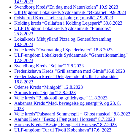
14.9.2023
Svendborg Kreds”En dag med Naturskolen” 10.9.2023
Ulf Ungdom Lokalkreds Syddanmark “Økolariet” 9.9.2023
Odsherred Kreds”fællesspisning og musik” 7.9.2023
Kolding kreds “Grillaften i Kolding Legepark” 30.8.2023
ULF Ungdom Lokalkreds Syddanmark “Fransons”
25.8.2023
Lokalkreds Midtjylland Pizza og Generalforsamling
18.8.2023
Vejle kreds “Overnatning i Spejderhytter” 18.8.2023
ULF-ungdom Lokalkreds Syddanmark “Generalforsamling”
17.8.2023
Svendborg Kreds “Sejltur”17.8.2023
Frederikshavn Kreds “Grill sammen med Gimle”16.8.2023
Frederikshavn kreds “Delegerende til Ulfs Landsmøde”
16.8.2023
Odense Kreds “Minigolf” 12.8.2023
Aarhus kreds “Sejltur”12.8.2023
Vejle kreds “Bankospil og grillehygge” 11.8.2023
Aabenraa Kreds “Mad, bevægelse og energi”9. og 23. 8.
2023
Vejle kreds”Palsgaard Sommerspil = Ghost musical” 8.8.2023
Aarhus Kreds “Besøg i Fængslet i Horsens” 8.7.2023
Horsens Kreds “Besøg i Fængslet i Horsens” 8.7.2023
ULF-ungdom”Tur til Tivoli København”17.6. 2023