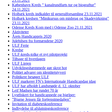
25.11.2021
København Kreds ” kanalrundfarts tur og biograftur”
24.11.2021
Holbæk kreds indkalder til generalforsamling 23.11.2021
Holbæk kredsen “Minikursus om misbrug og Skadevirkning”
23.11.2021
Odense Kreds Kom med i Odense Zoo 21.11.2021
Aktiviteter
Årets Handicappris 2020
Julehilsen fra formændene 2020
ULF Ferie
Kredse
ULF-kreds-tolke et nyt pilotprojekt
Tilbage til hverdagen
ULF Linjen
Udviklingshæmmede gør skrot hot
Politiet advarer om identitetstyveri
Politikere besøger ULF
ULF markerer FN’s Internationale Handicapdag idag
ULF har afholdt Landsmøde d. 12. oktober
Leif Madsen har rundet 70 år
Lystfiskeri for handicappede og hjælper:
”Bjarne Jensen får fortjenstmedaljen”
Invitation til diabeteskonference
Indbydelse til afslutningskonference