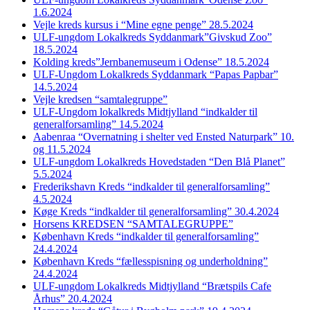
1.6.2024
Vejle kreds kursus i “Mine egne penge” 28.5.2024
ULF-ungdom Lokalkreds Syddanmark”Givskud Zoo”
18.5.2024
Kolding kreds”Jernbanemuseum i Odense” 18.5.2024
ULF-Ungdom Lokalkreds Syddanmark “Papas Papbar”
14.5.2024
Vejle kredsen “samtalegruppe”
ULF-Ungdom lokalkreds Midtjylland “indkalder til
generalforsamling” 14.5.2024
Aabenraa “Overnatning i shelter ved Ensted Naturpark” 10.
og 11.5.2024
ULF-ungdom Lokalkreds Hovedstaden “Den Blå Planet”
5.5.2024
Frederikshavn Kreds “indkalder til generalforsamling”
4.5.2024
Køge Kreds “indkalder til generalforsamling” 30.4.2024
Horsens KREDSEN “SAMTALEGRUPPE”
København Kreds “indkalder til generalforsamling”
24.4.2024
København Kreds “fællesspisning og underholdning”
24.4.2024
ULF-ungdom Lokalkreds Midtjylland “Brætspils Cafe
Århus” 20.4.2024