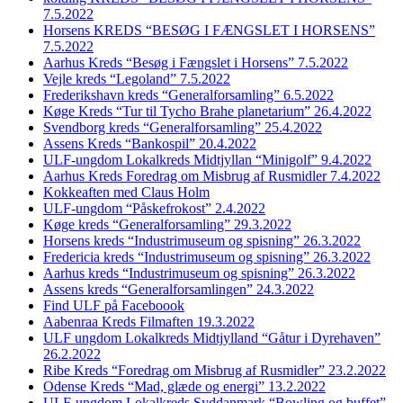
7.5.2022
Horsens KREDS “BESØG I FÆNGSLET I HORSENS”
7.5.2022
Aarhus Kreds “Besøg i Fængslet i Horsens” 7.5.2022
Vejle kreds “Legoland” 7.5.2022
Frederikshavn kreds “Generalforsamling” 6.5.2022
Køge Kreds “Tur til Tycho Brahe planetarium” 26.4.2022
Svendborg kreds “Generalforsamling” 25.4.2022
Assens Kreds “Bankospil” 20.4.2022
ULF-ungdom Lokalkreds Midtjyllan “Minigolf” 9.4.2022
Aarhus Kreds Foredrag om Misbrug af Rusmidler 7.4.2022
Kokkeaften med Claus Holm
ULF-ungdom “Påskefrokost” 2.4.2022
Køge kreds “Generalforsamling” 29.3.2022
Horsens kreds “Industrimuseum og spisning” 26.3.2022
Fredericia kreds “Industrimuseum og spisning” 26.3.2022
Aarhus kreds “Industrimuseum og spisning” 26.3.2022
Assens kreds “Generalforsamlingen” 24.3.2022
Find ULF på Faceboook
Aabenraa Kreds Filmaften 19.3.2022
ULF ungdom Lokalkreds Midtjylland “Gåtur i Dyrehaven”
26.2.2022
Ribe Kreds “Foredrag om Misbrug af Rusmidler” 23.2.2022
Odense Kreds “Mad, glæde og energi” 13.2.2022
ULF-ungdom Lokalkreds Syddanmark “Bowling og buffet”