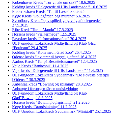
Københavns Kreds “Tør vi tale om sex?” 18.6.2025
Kolding kreds “Delegerede til Ulfs Landsmøde ” 10.6.2025
Frederikshavn Kreds “Tur til Læsø” 8.6.2025
Køge Kreds “Politigården bag murene” 5.6.2025
Svendborg Kreds “sjov spilledag og valg af delegerede”
27.5.2025
Ribe Kreds”Tur til Mandø” 17.5.2025
Horsens kreds “vælgermøde” 12.5.2025
Favrskov kreds “Informationsaften” 30.4.2025
ULF-ungdom Lokalkreds Midtjylland og Klub Glad
“Forårstur” 29.4.2025
Kolding kreds “Kom med i Glad Zoo” 26.4.2025
Odense kreds “inviterer til hyggelig aften” 16.4.2025
Aarhus Kreds “Tur på Besættelsesmuseet” 12.4.2025
Vejle Kreds “Bankospil” 11.4.2025
Vejle kreds “Delegerende til Ulfs Landsmøde” 11.4.2025
ULF-ungdom Lokalkreds Syddanmark “De sjoveste brætspil
i Odense” 30.3.2025
Aabenraa kreds “Bowling og spisning” 28.3.2025
Anbragte i forsorgen får en undskyldning
ULF-ungdom Lokalkreds Midtjylland og Klub
Glad”Bowling” 8.3.2025
Horsens kreds “Bowling og spisning” 21.2.2025
Køge Kreds “Brandslukning” 11.2.2025
ULF-Ungdom Lokalkreds Syddanmark “Minigolf” 25.1.2025