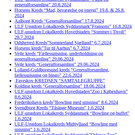
generalforsamling” 20.8.2024
Horsens Kreds “Mad, bevægelse og energi” 19.8. & 26.8.
2024
Aalborg Kreds “Generalforsamling” 17.8.2024
ULF Ungdom Lokalkreds Syddanmark”Fransons” 16.8.2024
ULF-ungdom Lokalkreds Hovedstaden “Sommer i Tivoli”
28.7.2024
Odsherred Kreds”Sommerland Sjælland” 6.7.2024
Horsens kreds”Tur til Aarhus” 6.7.2024
Vejle kreds “Fællesspisning, underholdning og
generalforsamling” 29.06.2024
Vejle kreds “Generalforsamling” 29.06.2024
Lolland-Guldborgsund kreds “Generalforsamling,
fællesspisning og bingo” 22.6.2024
Favrskov KREDSEN “SAMTALEGRUPPE”
Kolding kreds “Generalforsamling” 18.06.2024
ULF-ungdom Lokalkreds Hovedstaden”Zoo i København”
8.6.2024
Frederikshavn kreds”Bowling med spisning” 8.6.2024
Svendborg Kreds “Tåsinge Museum” 1.6.2024
ULF-ungdom Lokalkreds Syddanmark “Bowling og buffet”
1.6.2024
ULF-Ungdom Lokalkreds Midtjylland “Bowling med
spisning” 1.6.2024
ULF-ungdom Lokalkreds Syddanmark”Odense Zoo”