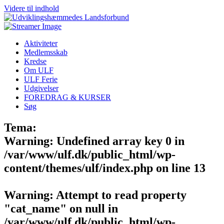
Videre til indhold
Aktiviteter
Medlemsskab
Kredse
Om ULF
ULF Ferie
Udgivelser
FOREDRAG & KURSER
Søg
Tema:
Warning
: Undefined array key 0 in
/var/www/ulf.dk/public_html/wp-
content/themes/ulf/index.php
on line
13
Warning
: Attempt to read property
"cat_name" on null in
/var/www/ulf.dk/public_html/wp-