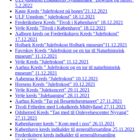
5.2.2022
Køge Kreds “Julefrokost på bones”21.12.2021
ULF Ungdom ” julefrokost” 18.12.2021
Frederiksberg Kreds ”Tivoli i København” 18.12.2021
Vejle Kreds ”Tivoli i København” 18.12.2021
Aalborg kreds og Frederikshavn Kreds “Julefrokost”
17.12.2021
Holbæk Kreds”Julefrokost Holbæk museum”11.12.2021
Favrskov Kreds “Julefrokost og en tur til Naturhistorisk
museum” 11.12.2021
Vejle Kreds ”Julefrokost” 11.12.2021
Aarhus Kreds ” Julefrokost og en tur til naturhistorisk
museum” 11.12.2021
Aabenraa Kreds “Julefrokost” 10.12.2021
Horsens Kreds ”Julefrokost” 10.12.2021
Vejle Kreds ”Julekoncert” 29.11.2021
Vejle kreds ”Julebagning” 28.11.2021
Aarhus Kreds “Tur på Besættelsesmuseet” 27.11.2021
Tivoli Friheden med Lokalkreds Midtjylland 27.11.2021
Odsherred Kreds “Tag med til Oplevelsescenter Nyvang”
27.11.2021
Københavner kreds ” Kom med i zoo” 26.11.2021
København kreds indkalder til generalforsamling 25.11.2021
Frederiksberg kreds indkalder til generalforsamling