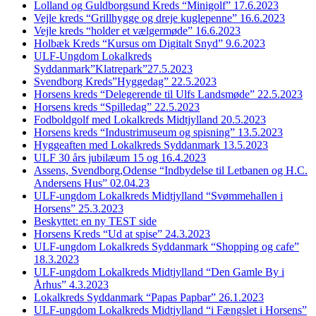
Lolland og Guldborgsund Kreds “Minigolf” 17.6.2023
Vejle kreds “Grillhygge og dreje kuglepenne” 16.6.2023
Vejle kreds “holder et vælgermøde” 16.6.2023
Holbæk Kreds “Kursus om Digitalt Snyd” 9.6.2023
ULF-Ungdom Lokalkreds
Syddanmark”Klatrepark”27.5.2023
Svendborg Kreds”Hyggedag” 22.5.2023
Horsens kreds “Delegerende til Ulfs Landsmøde” 22.5.2023
Horsens kreds “Spilledag” 22.5.2023
Fodboldgolf med Lokalkreds Midtjylland 20.5.2023
Horsens kreds “Industrimuseum og spisning” 13.5.2023
Hyggeaften med Lokalkreds Syddanmark 13.5.2023
ULF 30 års jubilæum 15 og 16.4.2023
Assens, Svendborg,Odense “Indbydelse til Letbanen og H.C.
Andersens Hus” 02.04.23
ULF-ungdom Lokalkreds Midtjylland “Svømmehallen i
Horsens” 25.3.2023
Beskyttet: en ny TEST side
Horsens Kreds “Ud at spise” 24.3.2023
ULF-ungdom Lokalkreds Syddanmark “Shopping og cafe”
18.3.2023
ULF-ungdom Lokalkreds Midtjylland “Den Gamle By i
Århus” 4.3.2023
Lokalkreds Syddanmark “Papas Papbar” 26.1.2023
ULF-ungdom Lokalkreds Midtjylland “i Fængslet i Horsens”