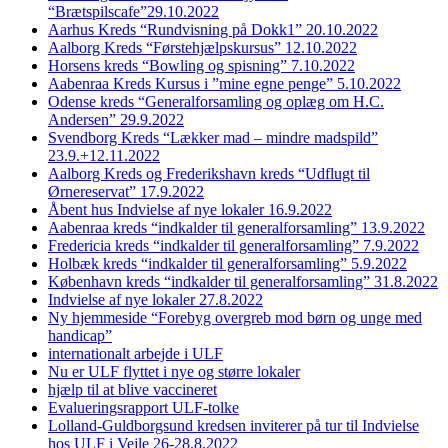
“Brætspilscafe”29.10.2022
Aarhus Kreds “Rundvisning på Dokk1” 20.10.2022
Aalborg Kreds “Førstehjælpskursus” 12.10.2022
Horsens kreds “Bowling og spisning” 7.10.2022
Aabenraa Kreds Kursus i ”mine egne penge” 5.10.2022
Odense kreds “Generalforsamling og oplæg om H.C.
Andersen” 29.9.2022
Svendborg Kreds “Lækker mad – mindre madspild”
23.9.+12.11.2022
Aalborg Kreds og Frederikshavn kreds “Udflugt til
Ørnereservat” 17.9.2022
Åbent hus Indvielse af nye lokaler 16.9.2022
Aabenraa kreds “indkalder til generalforsamling” 13.9.2022
Fredericia kreds “indkalder til generalforsamling” 7.9.2022
Holbæk kreds “indkalder til generalforsamling” 5.9.2022
København kreds “indkalder til generalforsamling” 31.8.2022
Indvielse af nye lokaler 27.8.2022
Ny hjemmeside “Forebyg overgreb mod børn og unge med
handicap”
internationalt arbejde i ULF
Nu er ULF flyttet i nye og større lokaler
hjælp til at blive vaccineret
Evalueringsrapport ULF-tolke
Lolland-Guldborgsund kredsen inviterer på tur til Indvielse
hos ULF i Vejle 26-28.8.2022