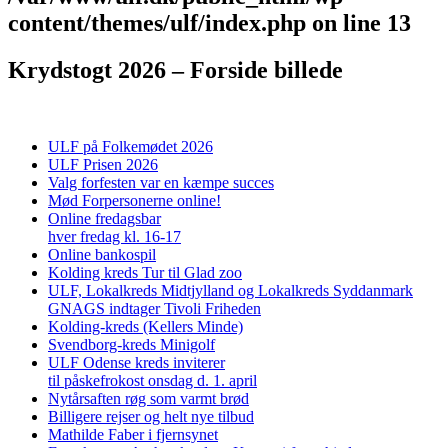
content/themes/ulf/index.php
on line
13
Krydstogt 2026 – Forside billede
ULF på Folkemødet 2026
ULF Prisen 2026
Valg forfesten var en kæmpe succes
Mød Forpersonerne online!
Online fredagsbar
hver fredag kl. 16-17
Online bankospil
Kolding kreds Tur til Glad zoo
ULF, Lokalkreds Midtjylland og Lokalkreds Syddanmark
GNAGS indtager Tivoli Friheden
Kolding-kreds (Kellers Minde)
Svendborg-kreds Minigolf
ULF Odense kreds inviterer
til påskefrokost onsdag d. 1. april
Nytårsaften røg som varmt brød
Billigere rejser og helt nye tilbud
Mathilde Faber i fjernsynet