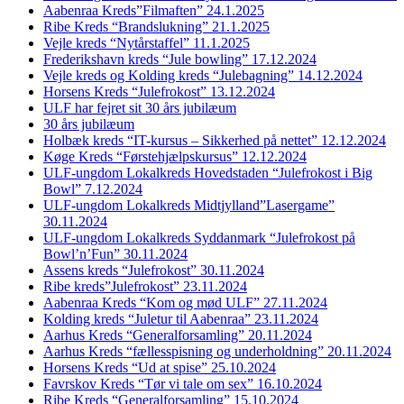
Aabenraa Kreds”Filmaften” 24.1.2025
Ribe Kreds “Brandslukning” 21.1.2025
Vejle kreds “Nytårstaffel” 11.1.2025
Frederikshavn kreds “Jule bowling” 17.12.2024
Vejle kreds og Kolding kreds “Julebagning” 14.12.2024
Horsens Kreds “Julefrokost” 13.12.2024
ULF har fejret sit 30 års jubilæum
30 års jubilæum
Holbæk kreds “IT-kursus – Sikkerhed på nettet” 12.12.2024
Køge Kreds “Førstehjælpskursus” 12.12.2024
ULF-ungdom Lokalkreds Hovedstaden “Julefrokost i Big
Bowl” 7.12.2024
ULF-ungdom Lokalkreds Midtjylland”Lasergame”
30.11.2024
ULF-ungdom Lokalkreds Syddanmark “Julefrokost på
Bowl’n’Fun” 30.11.2024
Assens kreds “Julefrokost” 30.11.2024
Ribe kreds”Julefrokost” 23.11.2024
Aabenraa Kreds “Kom og mød ULF” 27.11.2024
Kolding kreds “Juletur til Aabenraa” 23.11.2024
Aarhus Kreds “Generalforsamling” 20.11.2024
Aarhus Kreds “fællesspisning og underholdning” 20.11.2024
Horsens Kreds “Ud at spise” 25.10.2024
Favrskov Kreds “Tør vi tale om sex” 16.10.2024
Ribe Kreds “Generalforsamling” 15.10.2024