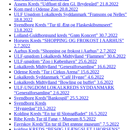
Assens Kreds “Udflugt til den Gl. Brydegård” 21.8.2022
Kom med i Odense Zoo 20.8.2022
ULF Ungdom Lokalkreds Syddanmark “Fransons og Nelles”
18.8.2022
Svendborg Kreds “Tur til Ærø og Flaskeskibsmuseet”
13.8.2022
Lolland-Guldborgsund kreds “Grøn Koncert” 30.7.2022
Horsens Kreds “SHOPPING OG FROKOST I AARHUS”
2.7.2022
Aarhus Kreds “Shopping og frokost i Aarhus” 2.7.2022
ULF-ungdom Lokalkreds Midtjylland “Flammen” 30.6.2022
ULF-ungdom “Zoo i København” 25.6.2022
Lokalkreds Midtjylland “Generalforsamling” 16.6.2022
Odense Kreds “Tur i Cirkus Arena” 15.6.2022
Lokalkreds Syddanmark “Café Hygge” 4.6.2022
Lokalkreds Midtjylland “Bowling og buffet” 3.6.2022
ULF-UNGDOM LOKALKREDS SYDDANMARK
“Generalforsamling” 2.6.2022
Svendborg Kreds”Bankospil” 25.5.2022
Svendborg Kreds
“Hyggedag”19.5.2022
Kolding Kreds “En tur til SlotssøBadet” 16.5.2022
Ribe Kreds Tur til Fanø + Museum 8.5.2022
Favrskov Kreds”En tur til Det grønne museum” 7.5.2022
kolding KREDS “BESØG I FÆNGSLET I HORSENS”