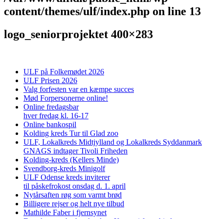
content/themes/ulf/index.php
on line
13
logo_seniorprojektet 400×283
ULF på Folkemødet 2026
ULF Prisen 2026
Valg forfesten var en kæmpe succes
Mød Forpersonerne online!
Online fredagsbar
hver fredag kl. 16-17
Online bankospil
Kolding kreds Tur til Glad zoo
ULF, Lokalkreds Midtjylland og Lokalkreds Syddanmark
GNAGS indtager Tivoli Friheden
Kolding-kreds (Kellers Minde)
Svendborg-kreds Minigolf
ULF Odense kreds inviterer
til påskefrokost onsdag d. 1. april
Nytårsaften røg som varmt brød
Billigere rejser og helt nye tilbud
Mathilde Faber i fjernsynet