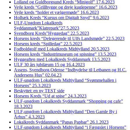
Lolland og Guldborgsund Kreds “Minigolf” 17.6.2023
Vejle kreds “Grillhygge og dreje kuglepenne” 16.6.2023
Vejle kreds “holder et vælgermøde” 16.6.2023
Holbæk Kreds “Kursus om Digitalt Snyd” 9.6.2023
ULF-Ungdom Lokalkreds
Syddanmark”Klatrepark”27.5.2023
Svendborg Kreds”Hyggedag” 22.5.2023
Horsens kreds “Delegerende til Ulfs Landsmøde” 22.5.2023
Horsens kreds “Spilledag” 22.5.2023
Fodboldgolf med Lokalkreds Midtjylland 20.5.2023
Horsens kreds “Industrimuseum og spisning” 13.5.2023
Hyggeaften med Lokalkreds Syddanmark 13.5.2023
ULF 30 års jubilæum 15 og 16.4.2023
Assens, Svendborg,Odense “Indbydelse til Letbanen og H.C.
Andersens Hus” 02.04.23
ULF-ungdom Lokalkreds Midtjylland “Svømmehallen i
Horsens” 25.3.2023
Beskyttet: en ny TEST side
Horsens Kreds “Ud at spise” 24.3.2023
ULF-ungdom Lokalkreds Syddanmark “Shopping og cafe”
18.3.2023
ULF-ungdom Lokalkreds Midtjylland “Den Gamle By i
Århus” 4.3.2023
Lokalkreds Syddanmark “Papas Papbar” 26.1.2023
ULF-ungdom Lokalkreds Midtjylland “i Fængslet i Horsens”