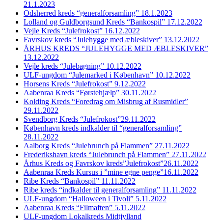
21.1.2023
Odsherred kreds “generalforsamling” 18.1.2023
Lolland og Guldborgsund Kreds “Bankospil” 17.12.2022
Vejle Kreds “Julefrokost” 16.12.2022
Favrskov kreds “Julehygge med æbleskiver” 13.12.2022
ÅRHUS KREDS “JULEHYGGE MED ÆBLESKIVER”
13.12.2022
Vejle kreds “Julebagning” 10.12.2022
ULF-ungdom “Julemarked i København” 10.12.2022
Horsens Kreds “Julefrokost” 9.12.2022
Aabenraa Kreds “Førstehjælp” 30.11.2022
Kolding Kreds “Foredrag om Misbrug af Rusmidler”
29.11.2022
Svendborg Kreds “Julefrokost”29.11.2022
København kreds indkalder til “generalforsamling”
28.11.2022
Aalborg Kreds “Julebrunch på Flammen” 27.11.2022
Frederikshavn kreds “Julebrunch på Flammen” 27.11.2022
Århus Kreds og Favrskov kreds”Julefrokost”26.11.2022
Aabenraa Kreds Kursus i ”mine egne penge”16.11.2022
Ribe Kreds “Bankospil” 11.11.2022
Ribe kreds “indkalder til generalforsamling” 11.11.2022
ULF-ungdom “Halloween i Tivoli” 5.11.2022
Aabenraa Kreds “Filmaften” 5.11.2022
ULF-ungdom Lokalkreds Midtjylland