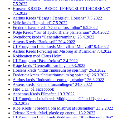
7.5.2022
Horsens KREDS “BESØG I FÆNGSLET I HORSENS”
7.5.2022
Aarhus Kreds “Besøg i Fængslet i Horsens” 7.5.2022
Vejle kreds “Legoland” 7.5.2022
Frederikshavn kreds “Generalforsamling” 6.5.2022
Køge Kreds “Tur til Tycho Brahe planetarium” 26.4.2022
Svendborg kreds “Generalforsamling” 25.4.2022
Assens Kreds “Bankospil” 20.4.2022
ULF-ungdom Lokalkreds Midtjyllan “Minigolf” 9.4.2022
Aarhus Kreds Foredrag om Misbrug af Rusmidler 7.4.2022
Kokkeaften med Claus Holm
ULF-ungdom “Påskefrokost” 2.4.2022
Køge kreds “Generalforsamling” 29.3.2022
Horsens kreds “Industrimuseum og spisning” 26.3.2022
Fredericia kreds “Industrimuseum og spisning” 26.3.2022
Aarhus kreds “Industrimuseum og spisning” 26.3.2022
Assens kreds “Generalforsamlingen” 24.3.2022
Find ULF på Faceboook
Aabenraa Kreds Filmaften 19.3.2022
ULF ungdom Lokalkreds Midtjylland “Gåtur i Dyrehaven”
26.2.2022
Ribe Kreds “Foredrag om Misbrug af Rusmidler” 23.2.2022
Odense Kreds “Mad, glæde og energi” 13.2.2022
ULF-ungdom Lokalkreds Syddanmark “Bowling og buffet”