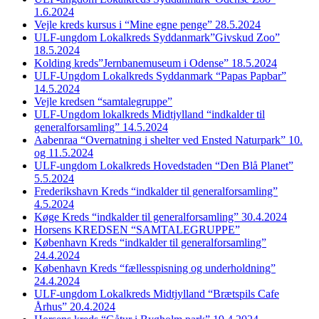
1.6.2024
Vejle kreds kursus i “Mine egne penge” 28.5.2024
ULF-ungdom Lokalkreds Syddanmark”Givskud Zoo”
18.5.2024
Kolding kreds”Jernbanemuseum i Odense” 18.5.2024
ULF-Ungdom Lokalkreds Syddanmark “Papas Papbar”
14.5.2024
Vejle kredsen “samtalegruppe”
ULF-Ungdom lokalkreds Midtjylland “indkalder til
generalforsamling” 14.5.2024
Aabenraa “Overnatning i shelter ved Ensted Naturpark” 10.
og 11.5.2024
ULF-ungdom Lokalkreds Hovedstaden “Den Blå Planet”
5.5.2024
Frederikshavn Kreds “indkalder til generalforsamling”
4.5.2024
Køge Kreds “indkalder til generalforsamling” 30.4.2024
Horsens KREDSEN “SAMTALEGRUPPE”
København Kreds “indkalder til generalforsamling”
24.4.2024
København Kreds “fællesspisning og underholdning”
24.4.2024
ULF-ungdom Lokalkreds Midtjylland “Brætspils Cafe
Århus” 20.4.2024