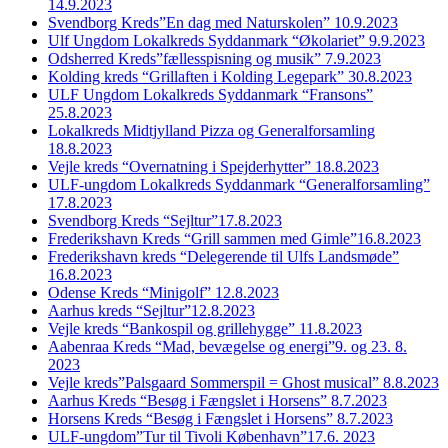
14.9.2023
Svendborg Kreds”En dag med Naturskolen” 10.9.2023
Ulf Ungdom Lokalkreds Syddanmark “Økolariet” 9.9.2023
Odsherred Kreds”fællesspisning og musik” 7.9.2023
Kolding kreds “Grillaften i Kolding Legepark” 30.8.2023
ULF Ungdom Lokalkreds Syddanmark “Fransons”
25.8.2023
Lokalkreds Midtjylland Pizza og Generalforsamling
18.8.2023
Vejle kreds “Overnatning i Spejderhytter” 18.8.2023
ULF-ungdom Lokalkreds Syddanmark “Generalforsamling”
17.8.2023
Svendborg Kreds “Sejltur”17.8.2023
Frederikshavn Kreds “Grill sammen med Gimle”16.8.2023
Frederikshavn kreds “Delegerende til Ulfs Landsmøde”
16.8.2023
Odense Kreds “Minigolf” 12.8.2023
Aarhus kreds “Sejltur”12.8.2023
Vejle kreds “Bankospil og grillehygge” 11.8.2023
Aabenraa Kreds “Mad, bevægelse og energi”9. og 23. 8.
2023
Vejle kreds”Palsgaard Sommerspil = Ghost musical” 8.8.2023
Aarhus Kreds “Besøg i Fængslet i Horsens” 8.7.2023
Horsens Kreds “Besøg i Fængslet i Horsens” 8.7.2023
ULF-ungdom”Tur til Tivoli København”17.6. 2023