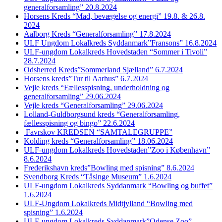
generalforsamling” 20.8.2024
Horsens Kreds “Mad, bevægelse og energi” 19.8. & 26.8.
2024
Aalborg Kreds “Generalforsamling” 17.8.2024
ULF Ungdom Lokalkreds Syddanmark”Fransons” 16.8.2024
ULF-ungdom Lokalkreds Hovedstaden “Sommer i Tivoli”
28.7.2024
Odsherred Kreds”Sommerland Sjælland” 6.7.2024
Horsens kreds”Tur til Aarhus” 6.7.2024
Vejle kreds “Fællesspisning, underholdning og
generalforsamling” 29.06.2024
Vejle kreds “Generalforsamling” 29.06.2024
Lolland-Guldborgsund kreds “Generalforsamling,
fællesspisning og bingo” 22.6.2024
Favrskov KREDSEN “SAMTALEGRUPPE”
Kolding kreds “Generalforsamling” 18.06.2024
ULF-ungdom Lokalkreds Hovedstaden”Zoo i København”
8.6.2024
Frederikshavn kreds”Bowling med spisning” 8.6.2024
Svendborg Kreds “Tåsinge Museum” 1.6.2024
ULF-ungdom Lokalkreds Syddanmark “Bowling og buffet”
1.6.2024
ULF-Ungdom Lokalkreds Midtjylland “Bowling med
spisning” 1.6.2024
ULF-ungdom Lokalkreds Syddanmark”Odense Zoo”