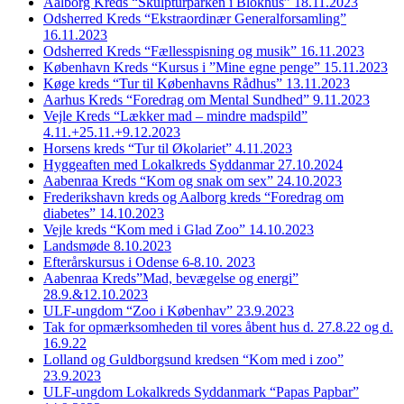
Aalborg Kreds “Skulpturparken i Blokhus” 18.11.2023
Odsherred Kreds “Ekstraordinær Generalforsamling”
16.11.2023
Odsherred Kreds “Fællesspisning og musik” 16.11.2023
København Kreds “Kursus i ”Mine egne penge” 15.11.2023
Køge kreds “Tur til Københavns Rådhus” 13.11.2023
Aarhus Kreds “Foredrag om Mental Sundhed” 9.11.2023
Vejle Kreds “Lækker mad – mindre madspild”
4.11.+25.11.+9.12.2023
Horsens kreds “Tur til Økolariet” 4.11.2023
Hyggeaften med Lokalkreds Syddanmar 27.10.2024
Aabenraa Kreds “Kom og snak om sex” 24.10.2023
Frederikshavn kreds og Aalborg kreds “Foredrag om
diabetes” 14.10.2023
Vejle kreds “Kom med i Glad Zoo” 14.10.2023
Landsmøde 8.10.2023
Efterårskursus i Odense 6-8.10. 2023
Aabenraa Kreds”Mad, bevægelse og energi”
28.9.&12.10.2023
ULF-ungdom “Zoo i Københav” 23.9.2023
Tak for opmærksomheden til vores åbent hus d. 27.8.22 og d.
16.9.22
Lolland og Guldborgsund kredsen “Kom med i zoo”
23.9.2023
ULF-ungdom Lokalkreds Syddanmark “Papas Papbar”