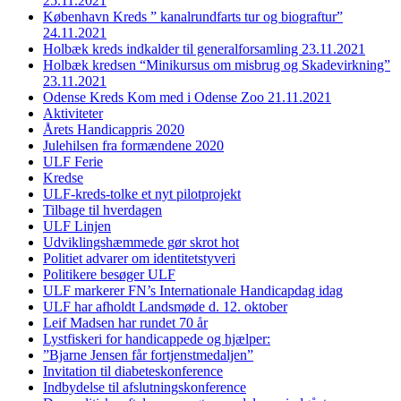
25.11.2021
København Kreds ” kanalrundfarts tur og biograftur”
24.11.2021
Holbæk kreds indkalder til generalforsamling 23.11.2021
Holbæk kredsen “Minikursus om misbrug og Skadevirkning”
23.11.2021
Odense Kreds Kom med i Odense Zoo 21.11.2021
Aktiviteter
Årets Handicappris 2020
Julehilsen fra formændene 2020
ULF Ferie
Kredse
ULF-kreds-tolke et nyt pilotprojekt
Tilbage til hverdagen
ULF Linjen
Udviklingshæmmede gør skrot hot
Politiet advarer om identitetstyveri
Politikere besøger ULF
ULF markerer FN’s Internationale Handicapdag idag
ULF har afholdt Landsmøde d. 12. oktober
Leif Madsen har rundet 70 år
Lystfiskeri for handicappede og hjælper:
”Bjarne Jensen får fortjenstmedaljen”
Invitation til diabeteskonference
Indbydelse til afslutningskonference