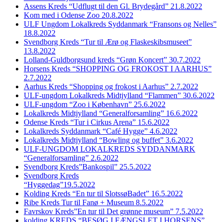
Assens Kreds “Udflugt til den Gl. Brydegård” 21.8.2022
Kom med i Odense Zoo 20.8.2022
ULF Ungdom Lokalkreds Syddanmark “Fransons og Nelles”
18.8.2022
Svendborg Kreds “Tur til Ærø og Flaskeskibsmuseet”
13.8.2022
Lolland-Guldborgsund kreds “Grøn Koncert” 30.7.2022
Horsens Kreds “SHOPPING OG FROKOST I AARHUS”
2.7.2022
Aarhus Kreds “Shopping og frokost i Aarhus” 2.7.2022
ULF-ungdom Lokalkreds Midtjylland “Flammen” 30.6.2022
ULF-ungdom “Zoo i København” 25.6.2022
Lokalkreds Midtjylland “Generalforsamling” 16.6.2022
Odense Kreds “Tur i Cirkus Arena” 15.6.2022
Lokalkreds Syddanmark “Café Hygge” 4.6.2022
Lokalkreds Midtjylland “Bowling og buffet” 3.6.2022
ULF-UNGDOM LOKALKREDS SYDDANMARK
“Generalforsamling” 2.6.2022
Svendborg Kreds”Bankospil” 25.5.2022
Svendborg Kreds
“Hyggedag”19.5.2022
Kolding Kreds “En tur til SlotssøBadet” 16.5.2022
Ribe Kreds Tur til Fanø + Museum 8.5.2022
Favrskov Kreds”En tur til Det grønne museum” 7.5.2022
kolding KREDS “BESØG I FÆNGSLET I HORSENS”