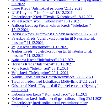
5.2.2022
Køge Kreds “Julefrokost på bones”21.12.2021
ULF Ungdom ” julefrokost” 18.12.2021
Frederiksberg Kreds ”Tivoli i København” 18.12.2021
Vejle Kreds ”Tivoli i København” 18.12.2021
Aalborg kreds og Frederikshavn Kreds “Julefrokost”
17.12.2021
Holbæk Kreds”Julefrokost Holbæk museum”11.12.2021
Favrskov Kreds “Julefrokost og en tur til Naturhistorisk
museum” 11.12.2021
Vejle Kreds ”Julefrokost” 11.12.2021
Aarhus Kreds ” Julefrokost og en tur til naturhistorisk
museum” 11.12.2021
Aabenraa Kreds “Julefrokost” 10.12.2021
Horsens Kreds ”Julefrokost” 10.12.2021
Vejle Kreds ”Julekoncert” 29.11.2021
Vejle kreds ”Julebagning” 28.11.2021
Aarhus Kreds “Tur på Besættelsesmuseet” 27.11.2021
Tivoli Friheden med Lokalkreds Midtjylland 27.11.2021
Odsherred Kreds “Tag med til Oplevelsescenter Nyvang”
27.11.2021
Københavner kreds ” Kom med i zoo” 26.11.2021
København kreds indkalder til generalforsamling 25.11.2021
Frederiksberg kreds indkalder til generalforsamling