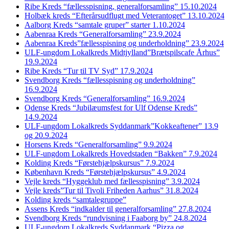
Ribe Kreds “fællesspisning, generalforsamling” 15.10.2024
Holbæk kreds “Efterårsudflugt med Veterantoget” 13.10.2024
Aalborg Kreds “samtale gruper” starter 1.10.2024
Aabenraa Kreds “Generalforsamling” 23.9.2024
Aabenraa Kreds”fællesspisning og underholdning” 23.9.2024
ULF-ungdom Lokalkreds Midtjylland”Brætspilscafe Århus”
19.9.2024
Ribe Kreds “Tur til TV Syd” 17.9.2024
Svendborg Kreds “fællesspisning og underholdning”
16.9.2024
Svendborg Kreds “Generalforsamling” 16.9.2024
Odense Kreds “Jubilæumsfest for Ulf Odense Kreds”
14.9.2024
ULF-ungdom Lokalkreds Syddanmark”Kokkeaftener” 13.9
og 20.9.2024
Horsens Kreds “Generalforsamling” 9.9.2024
ULF-ungdom Lokalkreds Hovedstaden “Bakken” 7.9.2024
Kolding Kreds “Førstehjælpskursus” 7.9.2024
København Kreds “Førstehjælpskursus” 4.9.2024
Vejle kreds “Hyggeklub med fællesspisning” 3.9.2024
Vejle kreds”Tur til Tivoli Friheden Aarhus” 31.8.2024
Kolding kreds “samtalegruppe”
Assens Kreds “indkalder til generalforsamling” 27.8.2024
Svendborg Kreds “rundvisning i Faaborg by” 24.8.2024
ULF-ungdom Lokalkreds Syddanmark “Pizza og