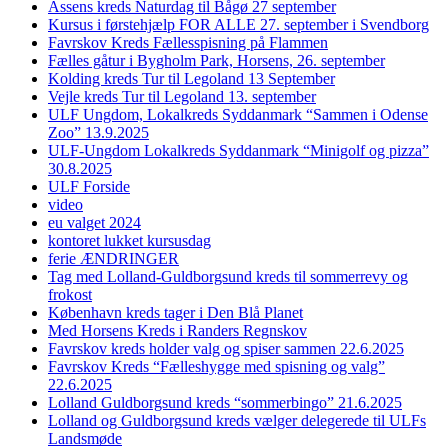
Assens kreds Naturdag til Bågø 27 september
Kursus i førstehjælp FOR ALLE 27. september i Svendborg
Favrskov Kreds Fællesspisning på Flammen
Fælles gåtur i Bygholm Park, Horsens, 26. september
Kolding kreds Tur til Legoland 13 September
Vejle kreds Tur til Legoland 13. september
ULF Ungdom, Lokalkreds Syddanmark “Sammen i Odense
Zoo” 13.9.2025
ULF-Ungdom Lokalkreds Syddanmark “Minigolf og pizza”
30.8.2025
ULF Forside
video
eu valget 2024
kontoret lukket kursusdag
ferie ÆNDRINGER
Tag med Lolland-Guldborgsund kreds til sommerrevy og
frokost
København kreds tager i Den Blå Planet
Med Horsens Kreds i Randers Regnskov
Favrskov kreds holder valg og spiser sammen 22.6.2025
Favrskov Kreds “Fælleshygge med spisning og valg”
22.6.2025
Lolland Guldborgsund kreds “sommerbingo” 21.6.2025
Lolland og Guldborgsund kreds vælger delegerede til ULFs
Landsmøde