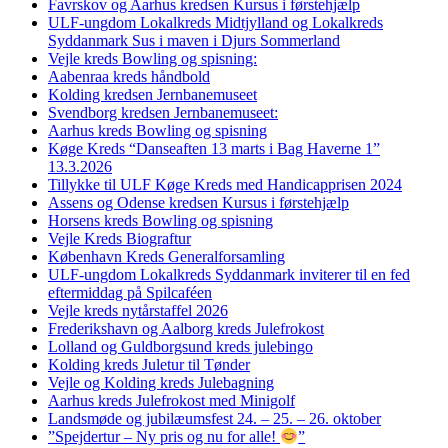
Favrskov og Aarhus kredsen Kursus i førstehjælp
ULF-ungdom Lokalkreds Midtjylland og Lokalkreds
Syddanmark Sus i maven i Djurs Sommerland
Vejle kreds Bowling og spisning:
Aabenraa kreds håndbold
Kolding kredsen Jernbanemuseet
Svendborg kredsen Jernbanemuseet:
Aarhus kreds Bowling og spisning
Køge Kreds “Danseaften 13 marts i Bag Haverne 1”
13.3.2026
Tillykke til ULF Køge Kreds med Handicapprisen 2024
Assens og Odense kredsen Kursus i førstehjælp
Horsens kreds Bowling og spisning
Vejle Kreds Biograftur
København Kreds Generalforsamling
ULF-ungdom Lokalkreds Syddanmark inviterer til en fed
eftermiddag på Spilcaféen
Vejle kreds nytårstaffel 2026
Frederikshavn og Aalborg kreds Julefrokost
Lolland og Guldborgsund kreds julebingo
Kolding kreds Juletur til Tønder
Vejle og Kolding kreds Julebagning
Aarhus kreds Julefrokost med Minigolf
Landsmøde og jubilæumsfest 24. – 25. – 26. oktober
”Spejdertur – Ny pris og nu for alle!
”