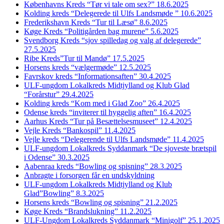
Københavns Kreds “Tør vi tale om sex?” 18.6.2025
Kolding kreds “Delegerede til Ulfs Landsmøde ” 10.6.2025
Frederikshavn Kreds “Tur til Læsø” 8.6.2025
Køge Kreds “Politigården bag murene” 5.6.2025
Svendborg Kreds “sjov spilledag og valg af delegerede”
27.5.2025
Ribe Kreds”Tur til Mandø” 17.5.2025
Horsens kreds “vælgermøde” 12.5.2025
Favrskov kreds “Informationsaften” 30.4.2025
ULF-ungdom Lokalkreds Midtjylland og Klub Glad
“Forårstur” 29.4.2025
Kolding kreds “Kom med i Glad Zoo” 26.4.2025
Odense kreds “inviterer til hyggelig aften” 16.4.2025
Aarhus Kreds “Tur på Besættelsesmuseet” 12.4.2025
Vejle Kreds “Bankospil” 11.4.2025
Vejle kreds “Delegerende til Ulfs Landsmøde” 11.4.2025
ULF-ungdom Lokalkreds Syddanmark “De sjoveste brætspil
i Odense” 30.3.2025
Aabenraa kreds “Bowling og spisning” 28.3.2025
Anbragte i forsorgen får en undskyldning
ULF-ungdom Lokalkreds Midtjylland og Klub
Glad”Bowling” 8.3.2025
Horsens kreds “Bowling og spisning” 21.2.2025
Køge Kreds “Brandslukning” 11.2.2025
ULF-Ungdom Lokalkreds Syddanmark “Minigolf” 25.1.2025