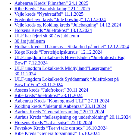
Aabenraa Kreds”Filmaften” 24.1.2025
Ribe Kreds “Brandslukning” 21.1.2025
Vejle kreds “Nytårstaffel” 11.1.2025
Frederikshavn kreds “Jule bowling” 17.12.2024
Vejle kreds og Kolding kreds “Julebagning” 14.12.2024
Horsens Kreds “Julefrokost” 13.12.2024
ULF har fejret sit 30 års jubilæum
30 års jubilæum
Holbæk kreds “IT-kursus – Sikkerhed på nettet” 12.12.2024
Køge Kreds “Førstehjælpskursus” 12.12.2024
ULF-ungdom Lokalkreds Hovedstaden “Julefrokost i Big
Bowl” 7.12.2024
ULF-ungdom Lokalkreds Midtjylland”Lasergame”
30.11.2024
ULF-ungdom Lokalkreds Syddanmark “Julefrokost på
Bowl’n’Fun” 30.11.2024
Assens kreds “Julefrokost” 30.11.2024
Ribe kreds”Julefrokost” 23.11.2024
Aabenraa Kreds “Kom og mød ULF” 27.11.2024
Kolding kreds “Juletur til Aabenraa” 23.11.2024
Aarhus Kreds “Generalforsamling” 20.11.2024
Aarhus Kreds “fællesspisning og underholdning” 20.11.2024
Horsens Kreds “Ud at spise” 25.10.2024
Favrskov Kreds “Tør vi tale om sex” 16.10.2024
Ribe Kreds “Generalforsamling” 15.10.2024