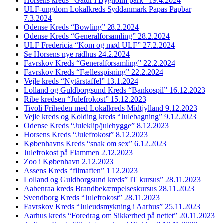
Horsens kreds “Gåtur i Bygholm park” 19.4.2024
ULF-ungdom Lokalkreds Syddanmark Papas Papbar
7.3.2024
Odense Kreds “Bowling” 28.2.2024
Odense Kreds “Generalforsamling” 28.2.2024
ULF Fredericia “Kom og mød ULF” 27.2.2024
Se Horsens nye rådhus 24.2.2024
Favrskov Kreds “Generalforsamling” 22.2.2024
Favrskov Kreds “Fællesspisning” 22.2.2024
Vejle kreds “Nytårstaffel” 13.1.2024
Lolland og Guldborgsund Kreds “Bankospil” 16.12.2023
Ribe kredsen “Julefrokost” 15.12.2023
Tivoli Friheden med Lokalkreds Midtjylland 9.12.2023
Vejle kreds og Kolding kreds “Julebagning” 9.12.2023
Odense Kreds “Juleklip/julehygge” 8.12.2023
Horsens Kreds “Julefrokost” 8.12.2023
Københavns Kreds “snak om sex” 6.12.2023
Julefrokost på Flammen 2.12.2023
Zoo i København 2.12.2023
Assens Kreds “filmaften” 1.12.2023
Lolland og Guldborgsund kreds” IT kursus” 28.11.2023
Aabenraa kreds Brandbekæmpelseskursus 28.11.2023
Svendborg Kreds “Julefrokost” 28.11.2023
Favrskov Kreds “Juleudsmykning i Aarhus” 25.11.2023
Aarhus kreds “Foredrag om Sikkerhed på nettet” 20.11.2023