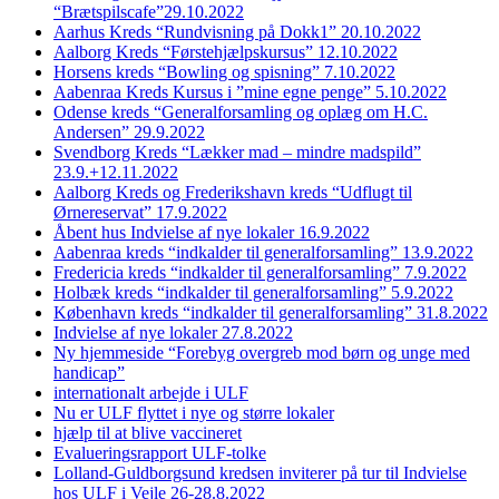
“Brætspilscafe”29.10.2022
Aarhus Kreds “Rundvisning på Dokk1” 20.10.2022
Aalborg Kreds “Førstehjælpskursus” 12.10.2022
Horsens kreds “Bowling og spisning” 7.10.2022
Aabenraa Kreds Kursus i ”mine egne penge” 5.10.2022
Odense kreds “Generalforsamling og oplæg om H.C.
Andersen” 29.9.2022
Svendborg Kreds “Lækker mad – mindre madspild”
23.9.+12.11.2022
Aalborg Kreds og Frederikshavn kreds “Udflugt til
Ørnereservat” 17.9.2022
Åbent hus Indvielse af nye lokaler 16.9.2022
Aabenraa kreds “indkalder til generalforsamling” 13.9.2022
Fredericia kreds “indkalder til generalforsamling” 7.9.2022
Holbæk kreds “indkalder til generalforsamling” 5.9.2022
København kreds “indkalder til generalforsamling” 31.8.2022
Indvielse af nye lokaler 27.8.2022
Ny hjemmeside “Forebyg overgreb mod børn og unge med
handicap”
internationalt arbejde i ULF
Nu er ULF flyttet i nye og større lokaler
hjælp til at blive vaccineret
Evalueringsrapport ULF-tolke
Lolland-Guldborgsund kredsen inviterer på tur til Indvielse
hos ULF i Vejle 26-28.8.2022