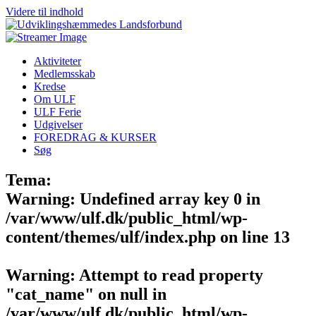
Videre til indhold
Aktiviteter
Medlemsskab
Kredse
Om ULF
ULF Ferie
Udgivelser
FOREDRAG & KURSER
Søg
Tema:
Warning
: Undefined array key 0 in
/var/www/ulf.dk/public_html/wp-
content/themes/ulf/index.php
on line
13
Warning
: Attempt to read property
"cat_name" on null in
/var/www/ulf.dk/public_html/wp-